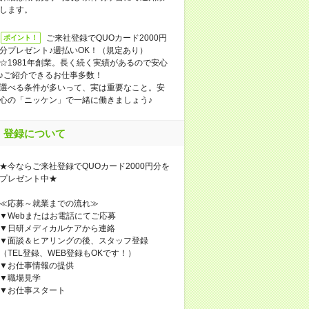
します。
ご来社登録でQUOカード2000円
ポイント！
分プレゼント♪週払いOK！（規定あり）
☆1981年創業。長く続く実績があるので安心
♪ご紹介できるお仕事多数！
選べる条件が多いって、実は重要なこと。安
心の「ニッケン」で一緒に働きましょう♪
登録について
★今ならご来社登録でQUOカード2000円分を
プレゼント中★
≪応募～就業までの流れ≫
▼Webまたはお電話にてご応募
▼日研メディカルケアから連絡
▼面談＆ヒアリングの後、スタッフ登録
（TEL登録、WEB登録もOKです！）
▼お仕事情報の提供
▼職場見学
▼お仕事スタート