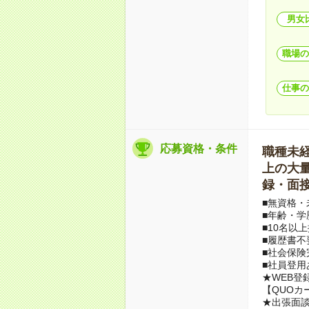
男女
職場の
仕事の
応募資格・条件
職種未経験
上の大量募
録・面接
■無資格・
■年齢・学
■10名以
■履歴書不
■社会保険
■社員登用
★WEB登
【QUOカ
★出張面