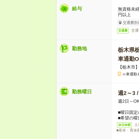
給与
無資格未経
円以上
交通費別
交通
交通費
勤務地
栃木県
車通勤O
【栃木市
≪車通勤
勤務曜日
週2～3 
週2日～O
■曜日固定
■希望の曜
土
休日休暇
■産休・育休