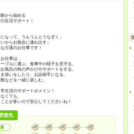
経験から始める
での生活サポート！
手になって、うんうんとうなずく」
いいからお散歩に連れ出す」
派な介護のお仕事です！
なお仕事は…
テーブルに運ぶ、食事中の様子を見守る。
やお風呂の時の声かけやサポートをする。
付き添いをしたり、お話相手になる。
運動などを一緒に楽しむ。
日常生活のサポートがメイン！
えなくても、
ることが多いので安心してくださいね！
雰囲気
層
20代
30
40
50
60