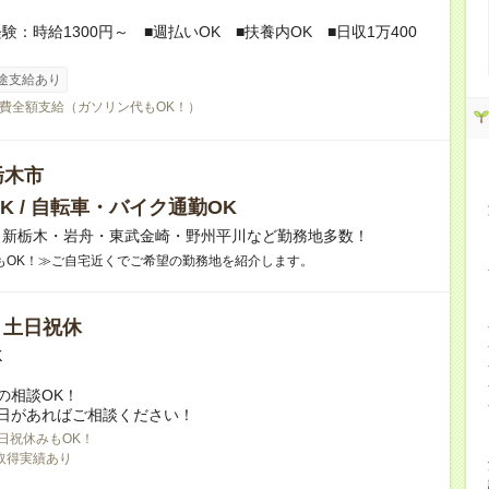
験：時給1300円～ ■週払いOK ■扶養内OK ■日収1万400
途支給あり
費全額支給（ガソリン代もOK！）
栃木市
K / 自転車・バイク通勤OK
】新栃木・岩舟・東武金崎・野州平川など勤務地多数！
もOK！≫ご自宅近くでご希望の勤務地を紹介します。
/ 土日祝休
K
の相談OK！
日があればご相談ください！
日祝休みもOK！
取得実績あり