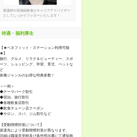
看護師や現場経験者がキャリアアドバイザー
としてしっかりフォローいたします！
待遇・福利厚生
【★ベネフィット・ステーション利用可能
★】
旅行、グルメ、リラク＆ビューティー、スポ
ーツ、ショッピング、学習、育児、ペットな
ど
各種ジャンルのお得な特典多数！
＜一例＞
◆テーマパーク割引
◆宿泊、旅行割引
◆各種飲食店割引
◆飲食チェーン店クーポン
◆サロン、スパ、ジム割引など
【受動喫煙対策について】
派遣先により受動喫煙対策が異なります。
詳細は職場見学時及び条件明示書にて通知致