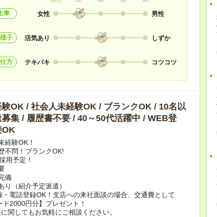
比率
女性
男性
様子
活気あり
しずか
仕方
テキパキ
コツコツ
OK / 社会人未経験OK / ブランクOK / 10名以
集 / 履歴書不要 / 40～50代活躍中 / WEB登
OK
未経験OK！
歴不問！ブランクOK!
上採用予定！
要
完備
あり（紹介予定派遣）
録・電話登録OK！支店への来社面談の場合、交通費として
ード2000円分】プレゼント！
談に関してもお気軽にご相談ください。