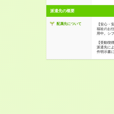
派遣先の概要
配属先について
【安心・
福祉のお
用中。シ
【受動喫
派遣先に
件明示書