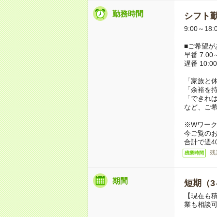
勤務時間
シフト勤
9:00～18
■ご希望が
早番 7:00～
遅番 10:00
「家族と
「余裕を
「できれ
など、ご
※Wワー
今ご覧の
合計で週4
残
残業時間
期間
短期（3
【現在も積
業も相談