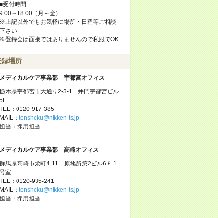
■受付時間
9:00～18:00（月～金）
※上記以外でもお気軽に場所・日程等ご相談
下さい
※登録会は面接ではありませんので私服でOK
登録場所
メディカルケア事業部 宇都宮オフィス
栃木県宇都宮市大通り2-3-1 井門宇都宮ビル
5F
TEL：0120-917-385
MAIL：
tenshoku@nikken-ts.jp
担当：採用担当
メディカルケア事業部 高崎オフィス
群馬県高崎市栄町4-11 原地所第2ビル6Ｆ 1
号室
TEL：0120-935-241
MAIL：
tenshoku@nikken-ts.jp
担当：採用担当