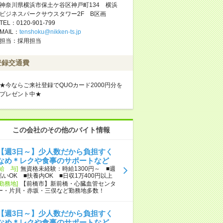
神奈川県横浜市保土ケ谷区神戸町134 横浜
ビジネスパークサウスタワー2F B区画
TEL：0120-901-799
MAIL：
tenshoku@nikken-ts.jp
担当：採用担当
登録交通費
★今ならご来社登録でQUOカード2000円分を
プレゼント中★
この会社のその他のバイト情報
【週3日～】少人数だから負担すく
なめ＊レクや食事のサポートなど
[給 与]
無資格未経験：時給1300円～ ■週
払いOK ■扶養内OK ■日収1万400円以上
[勤務地]
【前橋市】新前橋・心臓血管センタ
ー・片貝・赤坂・三俣など勤務地多数！
【週3日～】少人数だから負担すく
なめ＊レクや食事のサポートなど