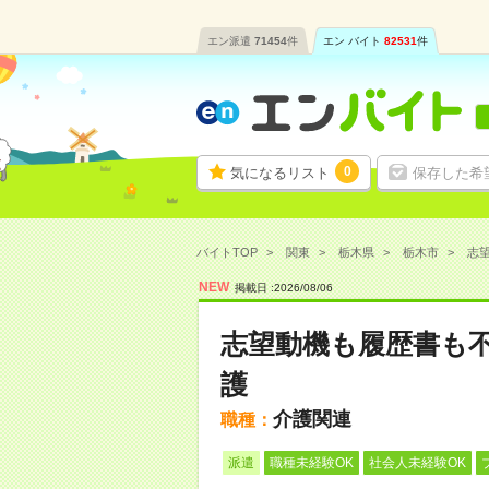
エン派遣
71454
件
エン バイト
82531
件
0
気になるリスト
保存した希
バイトTOP
関東
栃木県
栃木市
志望
NEW
掲載日 :
2026
/
08
/
06
志望動機も履歴書も不
護
介護関連
職種：
派遣
職種未経験OK
社会人未経験OK