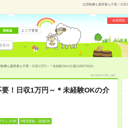
志望動機も履歴書も不要！日収1万
会員登録
エリア変更
関東版
望条件
動機も履歴書も不要！日収1万円～＊未経験OKの介護(105072616）
No.NSGUY05_NM
要！日収1万円～＊未経験OKの介
ブランクOK
WEB登録・面接OK