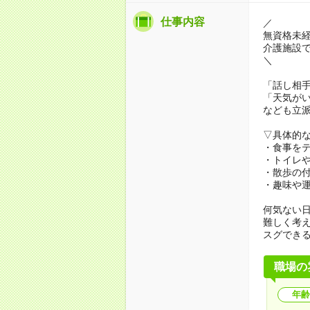
仕事内容
／
無資格未
介護施設
＼
「話し相
「天気が
なども立
▽具体的
・食事を
・トイレ
・散歩の
・趣味や
何気ない
難しく考
スグでき
職場の
年齢