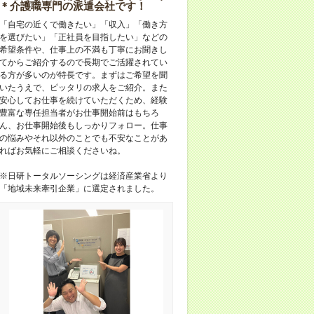
＊介護職専門の派遣会社です！
「自宅の近くで働きたい」「収入」「働き方
を選びたい」「正社員を目指したい」などの
希望条件や、仕事上の不満も丁寧にお聞きし
てからご紹介するので長期でご活躍されてい
る方が多いのが特長です。まずはご希望を聞
いたうえで、ピッタリの求人をご紹介。また
安心してお仕事を続けていただくため、経験
豊富な専任担当者がお仕事開始前はもちろ
ん、お仕事開始後もしっかりフォロー。仕事
の悩みやそれ以外のことでも不安なことがあ
ればお気軽にご相談くださいね。
※日研トータルソーシングは経済産業省より
「地域未来牽引企業」に選定されました。