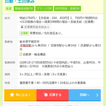
日勤・土日休み
派遣
職種未経験OK
ブランクOK
WEB登録・面接OK
時給1750円／【月収例：334、453円】1、750円×7時間55分
給与
×21日勤務の場合＋残業20時間の場合＋別途支給（交通費）
交通費別途支給あり
実費支給／当社規定あり。
交通費
栃木県宇都宮市
勤務地
宇都宮駅
から車20分
/
宝積寺駅から車14分
/
氏家駅から車21
分
自動車・輸送機器
(1)08:10-17:00(休憩55分) ※休憩内訳／午前5分、お昼45分、午
勤務時間
後5分／計55分 ※残業前15分小休憩あり
3ヶ月以上／即日～長期（3ヶ月更新）
期間
履歴書不要
/
40～50代活躍中
/
10名以上の大量募集
特徴
気になる！
応募する
詳細へ