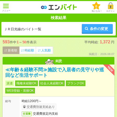
0
メニュー
気になる！
ログイン
検索結果
条件の変更
ＪＲ日光線のバイト一覧
593
1,372
件中
1
～
50
件表示
平均時給:
円
新着順
時給順
人気順
掲載日：2026.08.07
未読
NEW
≪年齢＆経験不問≫施設で入居者の見守りや巡
回など生活サポート
派遣
職種未経験OK
社会人未経験OK
ブランクOK
WEB登録・面接OK
時給1200円～
給与
交通費別途支給あり
交通費規定内支給
交通費