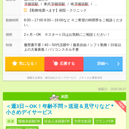
宇都宮駅
/
東武
宇都宮駅
/
南
宇都宮駅
/
…
【勤務地選べます】病院・クリニック
8:00～17:00 9:00～18:00など ※ご希望の時間帯をご相談くださ
勤務時間
い。
2ヶ月～OK ※スタート日はお気軽にご相談ください！
期間
履歴書不要
/
40～50代活躍中
/
服装自由
/
シフト勤務
/
10名以
特徴
上の大量募集
/
パソコンスキル不要
気になる！
応募する
詳細へ
掲載元企業名
株式会社スタッフサービス メディカル事業本部
掲載日：2026.08.07
未読
NEW
＜週3日～OK！年齢不問＞送迎＆見守りなど＊
小さめデイサービス
派遣
職種未経験OK
社会人未経験OK
大学生歓迎
ブランクOK