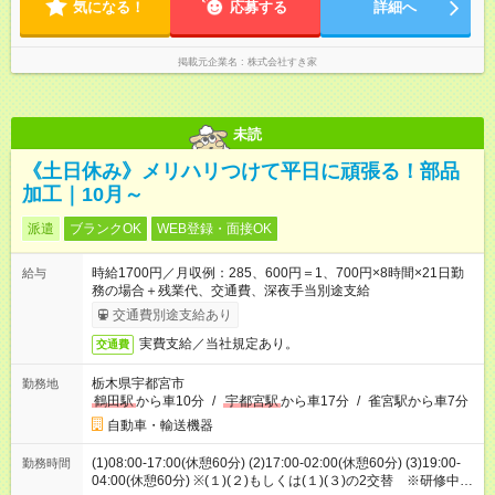
気になる！
応募する
詳細へ
掲載元企業名
株式会社すき家
未読
《土日休み》メリハリつけて平日に頑張る！部品
加工｜10月～
派遣
ブランクOK
WEB登録・面接OK
時給1700円／月収例：285、600円＝1、700円×8時間×21日勤
給与
務の場合＋残業代、交通費、深夜手当別途支給
交通費別途支給あり
実費支給／当社規定あり。
交通費
栃木県宇都宮市
勤務地
鶴田駅
から車10分
/
宇都宮駅
から車17分
/
雀宮駅から車7分
自動車・輸送機器
(1)08:00-17:00(休憩60分) (2)17:00-02:00(休憩60分) (3)19:00-
勤務時間
04:00(休憩60分) ※(１)(２)もしくは(１)(３)の2交替 ※研修中