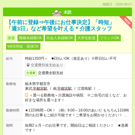
掲載日：2026.08.07
未読
NEW
【午前に登録⇒午後にお仕事決定】「時短」
「週3日」など希望を叶える＊介護スタッフ
派遣
職種未経験OK
社会人未経験OK
大学生歓迎
ブランクOK
WEB登録・面接OK
時給1350円～ ■日払いOK（規定あり）※即日払い不可
給与
交通費別途支給あり
交通費全額支給
交通費
栃木県宇都宮市
勤務地
東武
宇都宮駅
/
南
宇都宮駅
/
江曽島駅
/
…
＜選べる勤務地＞介護施設や病院 ※ご自宅の近くなど、お
好きな場所を選べます！
★1日5時間～OK！ （例）9:00～18:00のあいだ もちろん1日8時
勤務時間
間のお仕事もご紹介可能です！ご希望をお聞かせください！ ※
週最低15時間以上の勤務が必要です
短期2ヵ月～のお仕事です。開始日はご相談ください！ ★急募
期間
です！