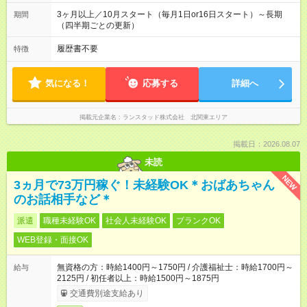
（2ヶ月間）は(１)の日勤固定
3ヶ月以上／10月スタート（毎月1日or16日スタート）～長期
期間
（四半期ごとの更新）
履歴書不要
特徴
気になる！
応募する
詳細へ
掲載元企業名
ランスタッド株式会社 北関東エリア
掲載日：2026.08.07
未読
NEW
3ヵ月で73万円稼ぐ！未経験OK＊おばあちゃん
のお話相手など＊
派遣
職種未経験OK
社会人未経験OK
ブランクOK
WEB登録・面接OK
無資格の方：時給1400円～1750円 / 介護福祉士：時給1700円～
給与
2125円 / 初任者以上：時給1500円～1875円
交通費別途支給あり