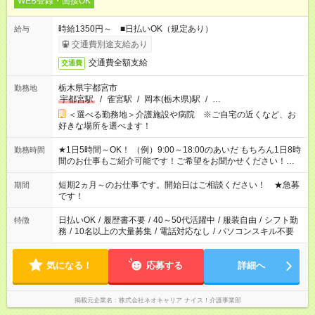
WEB登録・面接OK
時給1350円～ ■日払いOK（規定あり）
給与
交通費別途支給あり
交通費全額支給
交通費
栃木県宇都宮市
勤務地
宇都宮駅
/
雀宮駅
/
岡本(栃木県)駅
/
…
＜選べる勤務地＞介護施設や病院 ※ご自宅の近くなど、お
好きな場所を選べます！
★1日5時間～OK！ （例）9:00～18:00のあいだ もちろん1日8時
勤務時間
間のお仕事もご紹介可能です！ご希望をお聞かせください！★家
庭の都合でお休みが必要な場合も遠慮なくご相談ください。 ※
週最低15時間以上の勤務が必要です
短期2ヵ月～のお仕事です。開始日はご相談ください！ ★急募
期間
です！
日払いOK
/
履歴書不要
/
40～50代活躍中
/
服装自由
/
シフト勤
特徴
務
/
10名以上の大量募集
/
電話対応なし
/
パソコンスキル不要
気になる！
応募する
詳細へ
掲載元企業名
株式会社ネオキャリア ナイス！介護事業部