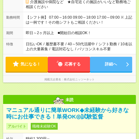
介護施設や病院など ★自宅近くの施設がいいなど勤務地ご
相談ください
【シフト例】 07:00～16:00 09:00～18:00 17:00～09:00 ※ 上記
勤務時間
は一例です！その他シフトもご相談ください！
即日～2ヶ月以上 ■開始日の相談OK！
期間
日払いOK
/
履歴書不要
/
40～50代活躍中
/
シフト勤務
/
10名以
特徴
上の大量募集
/
電話対応なし
/
パソコンスキル不要
気になる！
応募する
詳細へ
掲載元企業名
株式会社ニッソーネット
未読
マニュアル通りに簡単WORK◆未経験から好きな
時にお仕事できる！単発OK◎試験監督
アルバイト
職種未経験OK
時給1,300円～
給与