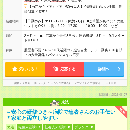
宇都宮駅
/
東武
宇都宮駅
/
雀宮駅
/
…
【自宅からドアtoドアで30分以内】介護施設でのお仕事。勤
務地選べます！
【日勤のみ】9:00～17:00（休憩60分） ■ご希望があればその他
勤務時間
シフトもOK！ （例）8:30～17:30 10:00～19:00 など
「家族とお休みを合わせたい」 「できれば残業はしたくない」
など、あなたのご希望に沿ったお仕事をご紹介します！ ※Wワ
2ヶ月～ ■ご応募から最短3日後に開始可能 8月～、9月スター
期間
ーク希望の方へ 今ご覧のお仕事で希望する勤務時間と、もう1つ
トもOK！
のお仕事の勤務時間。 合計で週40時間を超える場合は応募でき
ません
履歴書不要
/
40～50代活躍中
/
服装自由
/
シフト勤務
/
10名以
特徴
上の大量募集
/
パソコンスキル不要
気になる！
応募する
詳細へ
掲載元企業名
日研トータルソーシング株式会社 メディカルケア事業部 ナース派遣
掲載日：2026.08.07
未読
NEW
～安心の研修つき～病院で患者さんのお手伝い
＊家庭と両立しやすい
派遣
職種未経験OK
社会人未経験OK
ブランクOK