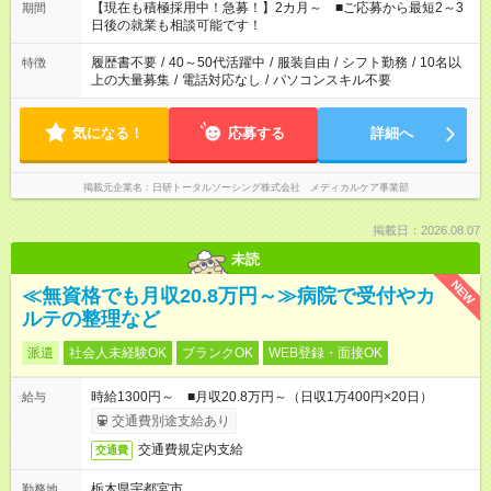
たくない」 など、ご希望を教えてくださいね。 ※Wワーク希望
【現在も積極採用中！急募！】2カ月～ ■ご応募から最短2～3
期間
の方へ 今ご覧のお仕事で希望する勤務時間と、もう1つのお仕事
日後の就業も相談可能です！
の勤務時間。 合計で週40時間を超える場合は応募できません。
履歴書不要
/
40～50代活躍中
/
服装自由
/
シフト勤務
/
10名以
特徴
上の大量募集
/
電話対応なし
/
パソコンスキル不要
気になる！
応募する
詳細へ
掲載元企業名
日研トータルソーシング株式会社 メディカルケア事業部
掲載日：2026.08.07
未読
NEW
≪無資格でも月収20.8万円～≫病院で受付やカ
ルテの整理など
派遣
社会人未経験OK
ブランクOK
WEB登録・面接OK
時給1300円～ ■月収20.8万円～（日収1万400円×20日）
給与
交通費別途支給あり
交通費規定内支給
交通費
栃木県宇都宮市
勤務地