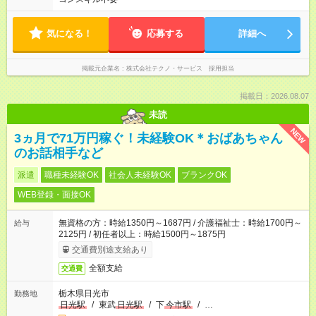
気になる！
応募する
詳細へ
掲載元企業名
株式会社テクノ・サービス 採用担当
掲載日：2026.08.07
未読
NEW
3ヵ月で71万円稼ぐ！未経験OK＊おばあちゃん
のお話相手など
派遣
職種未経験OK
社会人未経験OK
ブランクOK
WEB登録・面接OK
無資格の方：時給1350円～1687円 / 介護福祉士：時給1700円～
給与
2125円 / 初任者以上：時給1500円～1875円
交通費別途支給あり
全額支給
交通費
栃木県日光市
勤務地
日光駅
/
東武
日光駅
/
下
今市駅
/
…