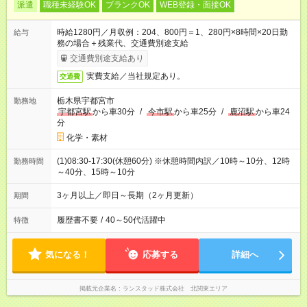
派遣
職種未経験OK
ブランクOK
WEB登録・面接OK
時給1280円／月収例：204、800円＝1、280円×8時間×20日勤
給与
務の場合＋残業代、交通費別途支給
交通費別途支給あり
実費支給／当社規定あり。
交通費
栃木県宇都宮市
勤務地
宇都宮駅
から車30分
/
今市駅
から車25分
/
鹿沼駅
から車24
分
化学・素材
(1)08:30-17:30(休憩60分) ※休憩時間内訳／10時～10分、12時
勤務時間
～40分、15時～10分
3ヶ月以上／即日～長期（2ヶ月更新）
期間
履歴書不要
/
40～50代活躍中
特徴
気になる！
応募する
詳細へ
掲載元企業名
ランスタッド株式会社 北関東エリア