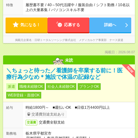
ません
履歴書不要
/
40～50代活躍中
/
服装自由
/
シフト勤務
/
10名以
特徴
上の大量募集
/
パソコンスキル不要
気になる！
応募する
詳細へ
掲載元企業名
日研トータルソーシング株式会社 メディカルケア事業部 ナース派遣
掲載日：2026.08.07
未読
NEW
＼ちょっと待った／看護師を卒業する前に！医
療行為少なめ＊施設で体温の記録など
派遣
職種未経験OK
社会人未経験OK
ブランクOK
WEB登録・面接OK
時給1800円～ ■週払いOK ■日収1万4400円以上
給与
交通費別途支給あり
交通費全額支給
交通費
栃木県宇都宮市
勤務地