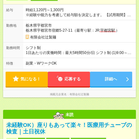
時給1,120円～1,300円
給与
※経験や能力を考慮して給与額を決定します。 【試用期間】試
用期間あり 試用期間の長さ：3ヶ月 ※ 雇用形態と給与に、本採
用時と異なる部分があります。 雇用形態：本採用時と同じで
栃木県宇都宮市
勤務地
す。 給与：時給 1,070円 ～ 1,300円
栃木県宇都宮市宿郷5-27-11（最寄り駅：JR
宇都宮駅
）
有限会社辻製麺
シフト制
勤務時間
1日あたりの実働時間：最大5時間50分/日 シフト制 (1)9:00～
13:00 (2)9:00～14:00 (3)9:00～14:50 (4)14:00～18:00 週3～4日
での勤務が可能です。 ※曜日・時間は面接時にご相談くださ
副業・WワークOK
特徴
い。 ※「授業がない日に」「Wワークの前に」など、希望の働
き方を教えてください！
気になる！
応募する
詳細へ
掲載元企業名
有限会社辻製麺
未読
未経験OK）座りもあって楽々！医療用チューブの
検査｜土日祝休