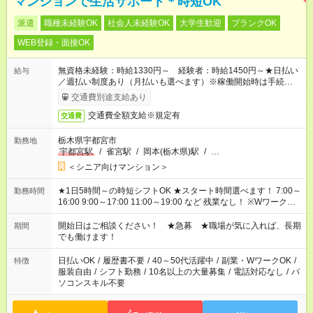
マンションで生活サポート＊時短OK
派遣
職種未経験OK
社会人未経験OK
大学生歓迎
ブランクOK
WEB登録・面接OK
無資格未経験：時給1330円～ 経験者：時給1450円～★日払い
給与
／週払い制度あり（月払いも選べます）※稼働開始時は手続き完
了次第のお支払いとなります。
交通費別途支給あり
交通費全額支給※規定有
交通費
栃木県宇都宮市
勤務地
宇都宮駅
/
雀宮駅
/
岡本(栃木県)駅
/
…
＜シニア向けマンション＞
★1日5時間～の時短シフトOK ★スタート時間選べます！ 7:00～
勤務時間
16:00 9:00～17:00 11:00～19:00 など 残業なし！ ※Wワークの
場合、他のお仕事と合わせ週40時間超の就業はご案内できませ
ん ※法令に基づき、週20時間以上勤務は社会保険への加入対象
開始日はご相談ください！ ★急募 ★職場が気に入れば、長期
期間
となります ※労働者派遣法（日雇い派遣の原則禁止）により、
でも働けます！
短時間・短期間の就業はご案内が難しい場合があります
日払いOK
/
履歴書不要
/
40～50代活躍中
/
副業・WワークOK
/
特徴
服装自由
/
シフト勤務
/
10名以上の大量募集
/
電話対応なし
/
パ
ソコンスキル不要