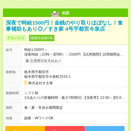
未読
深夜で時給1500円！金銭のやり取りほぼなし！食
事補助もあり◎／すき家 4号宇都宮今泉店
アルバイト
職種未経験OK
時給1,500円～
給与
深夜時給（22時～翌5時）：1500円 【試用期間】試用期間あり
試用期間の長さ：1ヶ月 雇用形態、給与は本採用時と同じです。
交通費別途支給あり
試用期間の実態は30日（※条件変更なし）ですが、切り上げで
一ヶ月とさせていただきます。 研修制度あり：15時間(研修中も
栃木県宇都宮市
勤務地
同時給）
栃木県宇都宮市今泉町2533-1
株式会社すき家
シフト制
勤務時間
1日あたりの実働時間：最大7時間/日 【深夜帯】22:00～翌5:00
週2日～・1日2h～OK◎ ※22:00から翌5:00までは18歳以上の方
のみ勤務可能です（18歳未満の深夜業務禁止のため） ★深夜で
春・夏・冬休み期間限定
期間
も安心して働けます★ すき家では、ワンオペを禁止していま
す。 必ず、2名以上での勤務を行いますので、安心して働けま
副業・WワークOK
特徴
す。