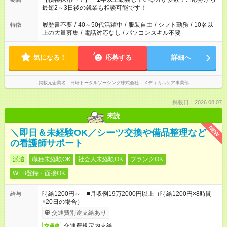
いね。 ※Wワーク希望の方へ 今ご覧のお仕事で希望する勤務時
最短2～3日後の就業も相談可能です！
間と、もう1つのお仕事の勤務時間。 合計で週40時間を超える
場合は応募できません。
履歴書不要
/
40～50代活躍中
/
服装自由
/
シフト勤務
/
10名以
特徴
上の大量募集
/
電話対応なし
/
パソコンスキル不要
気になる！
応募する
詳細へ
掲載元企業名
日研トータルソーシング株式会社 メディカルケア事業部
掲載日：2026.08.07
未読
NEW
＼即日＆未経験OK／シーツ交換や備品整理など
の看護師サポート
派遣
職種未経験OK
社会人未経験OK
ブランクOK
WEB登録・面接OK
時給1200円～ ■月収例19万2000円以上（時給1200円×8時間
給与
×20日の場合）
交通費別途支給あり
交通費規定内支給
交通費