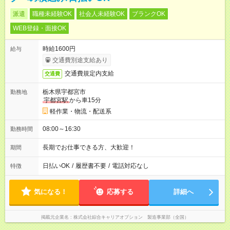
派遣
職種未経験OK
社会人未経験OK
ブランクOK
WEB登録・面接OK
時給1600円
給与
交通費別途支給あり
交通費規定内支給
交通費
栃木県宇都宮市
勤務地
宇都宮駅
から車15分
軽作業・物流・配送系
08:00～16:30
勤務時間
長期でお仕事できる方、大歓迎！
期間
日払いOK
/
履歴書不要
/
電話対応なし
特徴
気になる！
応募する
詳細へ
掲載元企業名
株式会社綜合キャリアオプション 製造事業部（全国）