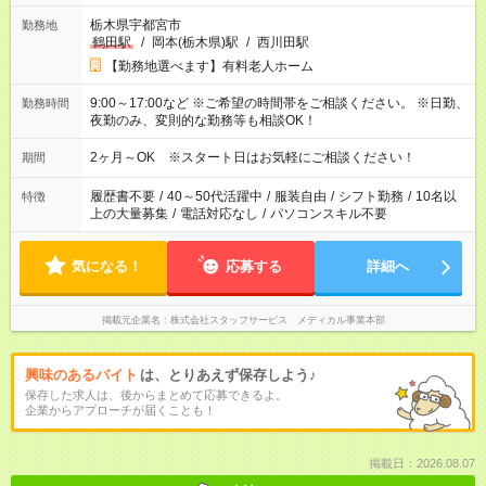
栃木県宇都宮市
勤務地
鶴田駅
/
岡本(栃木県)駅
/
西川田駅
【勤務地選べます】有料老人ホーム
9:00～17:00など ※ご希望の時間帯をご相談ください。 ※日勤、
勤務時間
夜勤のみ、変則的な勤務等も相談OK！
2ヶ月～OK ※スタート日はお気軽にご相談ください！
期間
履歴書不要
/
40～50代活躍中
/
服装自由
/
シフト勤務
/
10名以
特徴
上の大量募集
/
電話対応なし
/
パソコンスキル不要
気になる！
応募する
詳細へ
掲載元企業名
株式会社スタッフサービス メディカル事業本部
興味のあるバイト
は、とりあえず保存しよう♪
保存した求人は、後からまとめて応募できるよ。
企業からアプローチが届くことも！
掲載日：2026.08.07