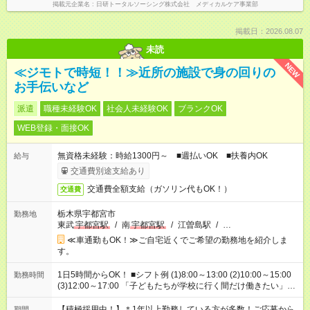
掲載元企業名
日研トータルソーシング株式会社 メディカルケア事業部
掲載日：2026.08.07
未読
NEW
≪ジモトで時短！！≫近所の施設で身の回りの
お手伝いなど
派遣
職種未経験OK
社会人未経験OK
ブランクOK
WEB登録・面接OK
無資格未経験：時給1300円～ ■週払いOK ■扶養内OK
給与
交通費別途支給あり
交通費全額支給（ガソリン代もOK！）
交通費
栃木県宇都宮市
勤務地
東武
宇都宮駅
/
南
宇都宮駅
/
江曽島駅
/
…
≪車通勤もOK！≫ご自宅近くでご希望の勤務地を紹介しま
す。
1日5時間からOK！ ■シフト例 (1)8:00～13:00 (2)10:00～15:00
勤務時間
(3)12:00～17:00 「子どもたちが学校に行く間だけ働きたい」
「余裕を持って夕飯の準備がしたい」 「午前中は働いて、午後
はプライベートの時間にしたい」 など、ご希望を教えてくださ
【積極採用中！】＊1年以上勤務している方が多数！ご応募から
期間