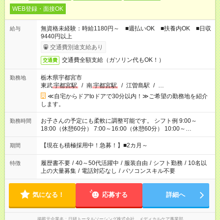
WEB登録・面接OK
無資格未経験：時給1180円～ ■週払いOK ■扶養内OK ■日収
給与
9440円以上
交通費別途支給あり
交通費全額支給（ガソリン代もOK！）
交通費
栃木県宇都宮市
勤務地
東武
宇都宮駅
/
南
宇都宮駅
/
江曽島駅
/
…
≪自宅からドアtoドアで30分以内！≫ご希望の勤務地を紹介
します。
お子さんの予定にも柔軟に調整可能です。 シフト例 9:00～
勤務時間
18:00（休憩60分） 7:00～16:00（休憩60分） 10:00～
19:00（休憩60分） ※Wワーク希望の方へ 今ご覧のお仕事で希
望する勤務時間と、もう1つのお仕事の勤務時間の合計が 週40
【現在も積極採用中！急募！】■2カ月～
期間
時間を超えなければOKです。
履歴書不要
/
40～50代活躍中
/
服装自由
/
シフト勤務
/
10名以
特徴
上の大量募集
/
電話対応なし
/
パソコンスキル不要
気になる！
応募する
詳細へ
掲載元企業名
日研トータルソーシング株式会社 メディカルケア事業部