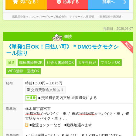
気になる！
応募する
詳細へ
掲載元企業名
マンパワーグループ株式会社 ケアサービス事業部 （医療福祉介護関連）
掲載日：2026.08.07
未読
NEW
《単発1日OK！日払い可》＊DMのモクモクシ
ール貼り
派遣
職種未経験OK
社会人未経験OK
大学生歓迎
ブランクOK
WEB登録・面接OK
時給1,500円～1,875円
給与
交通費別途支給あり
■ 交通費規定内支給 ※派遣先による
交通費
栃木県宇都宮市
勤務地
宇都宮駅
からバイク・車
/
東武
宇都宮駅
からバイク・車
/
雀
宮駅からバイク・車
/
…
■物流センターなど ■勤務地選べます
＜1日3時間～OK！＞ ▼ 例えば… ▼ 15:00～18:00 15:00～
勤務時間