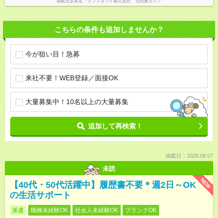
掲載元企業名
ランスタッド株式会社 北関東エリア
こちらの条件も追加しませんか？
今が狙い目！急募
来社不要！WEB登録／面接OK
大量募集中！10名以上の大量募集
追加して再検索！
掲載日：2026.08.07
未読
NEW
【40代・50代活躍中】履歴書不要＊週2日～OK
の生活サポート
派遣
職種未経験OK
社会人未経験OK
ブランクOK