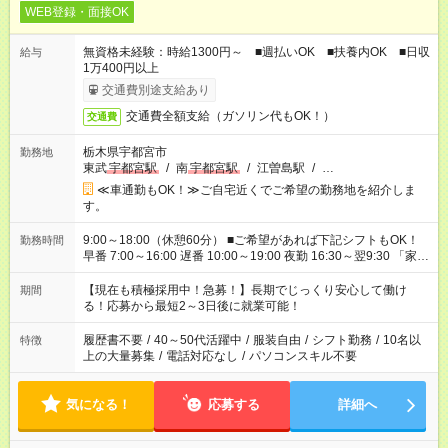
WEB登録・面接OK
無資格未経験：時給1300円～ ■週払いOK ■扶養内OK ■日収
給与
1万400円以上
交通費別途支給あり
交通費全額支給（ガソリン代もOK！）
交通費
栃木県宇都宮市
勤務地
東武
宇都宮駅
/
南
宇都宮駅
/
江曽島駅
/
…
≪車通勤もOK！≫ご自宅近くでご希望の勤務地を紹介しま
す。
9:00～18:00（休憩60分） ■ご希望があれば下記シフトもOK！
勤務時間
早番 7:00～16:00 遅番 10:00～19:00 夜勤 16:30～翌9:30 「家族
と休みを合わせたい」 「余裕を持って夕飯の準備がしたい」
「できれば残業はしたくない」 など、ご希望を教えてください
【現在も積極採用中！急募！】長期でじっくり安心して働け
期間
ね。 ※Wワーク希望の方へ 今ご覧のお仕事で希望する勤務時間
る！応募から最短2～3日後に就業可能！
と、もう1つのお仕事の勤務時間が 合計で週40時間を超える場
合は応募できません。
履歴書不要
/
40～50代活躍中
/
服装自由
/
シフト勤務
/
10名以
特徴
上の大量募集
/
電話対応なし
/
パソコンスキル不要
気になる！
応募する
詳細へ