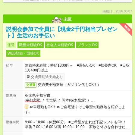
掲載日：2026.08.07
未読
NEW
説明会参加で全員に【現金2千円相当プレゼン
ト】生活のお手伝い
派遣
職種未経験OK
社会人未経験OK
ブランクOK
WEB登録・面接OK
無資格未経験：時給1300円～ ■週払いOK ■扶養内OK ■日収
給与
1万400円以上
交通費別途支給あり
交通費全額支給（ガソリン代もOK！）
交通費
栃木県宇都宮市
勤務地
宇都宮駅
/
雀宮駅
/
岡本(栃木県)駅
/
…
≪車通勤もOK！≫ご自宅近くでご希望の勤務地を紹介しま
す。
9:00～18:00（休憩60分） ■ご希望があれば下記シフトもOK！
勤務時間
早番 7:00～16:00 遅番 10:00～19:00 「家族と休みを合わせた
い」 「余裕を持って夕飯の準備がしたい」 「できれば残業はし