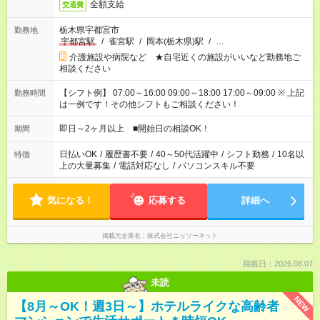
全額支給
交通費
栃木県宇都宮市
勤務地
宇都宮駅
/
雀宮駅
/
岡本(栃木県)駅
/
…
介護施設や病院など ★自宅近くの施設がいいなど勤務地ご
相談ください
【シフト例】 07:00～16:00 09:00～18:00 17:00～09:00 ※ 上記
勤務時間
は一例です！その他シフトもご相談ください！
即日～2ヶ月以上 ■開始日の相談OK！
期間
日払いOK
/
履歴書不要
/
40～50代活躍中
/
シフト勤務
/
10名以
特徴
上の大量募集
/
電話対応なし
/
パソコンスキル不要
気になる！
応募する
詳細へ
掲載元企業名
株式会社ニッソーネット
掲載日：2026.08.07
未読
NEW
【8月～OK！週3日～】ホテルライクな高齢者