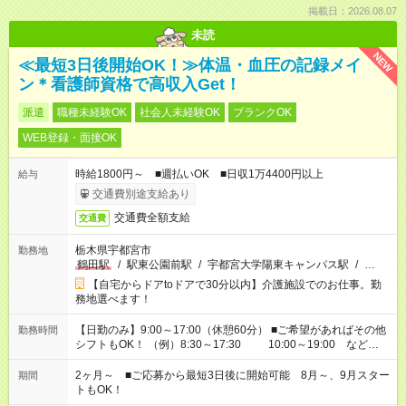
掲載日：2026.08.07
未読
NEW
≪最短3日後開始OK！≫体温・血圧の記録メイ
ン＊看護師資格で高収入Get！
派遣
職種未経験OK
社会人未経験OK
ブランクOK
WEB登録・面接OK
時給1800円～ ■週払いOK ■日収1万4400円以上
給与
交通費別途支給あり
交通費全額支給
交通費
栃木県宇都宮市
勤務地
鶴田駅
/
駅東公園前駅
/
宇都宮大学陽東キャンパス駅
/
…
【自宅からドアtoドアで30分以内】介護施設でのお仕事。勤
務地選べます！
【日勤のみ】9:00～17:00（休憩60分） ■ご希望があればその他
勤務時間
シフトもOK！ （例）8:30～17:30 10:00～19:00 など
「家族とお休みを合わせたい」 「できれば残業はしたくない」
など、あなたのご希望に沿ったお仕事をご紹介します！ ※Wワ
2ヶ月～ ■ご応募から最短3日後に開始可能 8月～、9月スター
期間
ーク希望の方へ 今ご覧のお仕事で希望する勤務時間と、もう1つ
トもOK！
のお仕事の勤務時間。 合計で週40時間を超える場合は応募でき