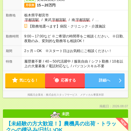
15～20万円
月収例
栃木県宇都宮市
勤務地
宇都宮駅
/
東武
宇都宮駅
/
南
宇都宮駅
/
…
【勤務地選べます】病院・クリニック・介護施設
9:00～17:00など ※ご希望の時間帯をご相談ください。 ※日勤、
勤務時間
夜勤のみ、変則的な勤務等も相談OK！
2ヶ月～OK ※スタート日はお気軽にご相談ください！
期間
履歴書不要
/
40～50代活躍中
/
服装自由
/
シフト勤務
/
10名以
特徴
上の大量募集
/
電話対応なし
/
パソコンスキル不要
気になる！
応募する
詳細へ
掲載元企業名
株式会社スタッフサービス メディカル事業本部
掲載日：2026.08.07
未読
NEW
【未経験の方大歓迎！】農機具の出荷・トラッ
クへの積込み/日払いOK