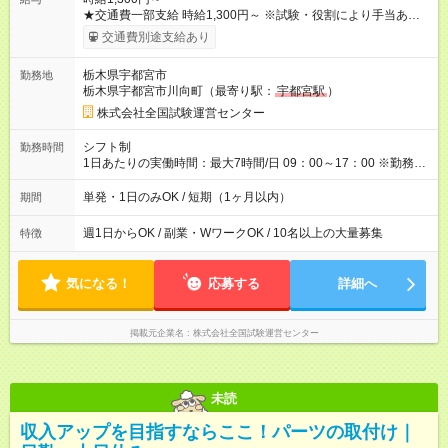
★交通費一部支給 時給1,300円～ ※試験・役割により手当あり ※
勤務回数により昇給あり 【即給（前払い）オプションあり！】
交通費別途支給あり
希望される場合、勤務から1週間ほどで給与の一部を受け取れま
す。 ※手数料418円がかかります。 【過去試験日の収入例】 ・
栃木県宇都宮市
勤務地
河合塾模擬試験 8:30～17:30（休憩1時間） 時給1,300円×8時間
栃木県宇都宮市川向町（最寄り駅：
宇都宮駅
）
＝日収10,400円＋交通費 ※当日の役割により時給＋100円の場
合あり ・国家試験 7:00～13:30（休憩なし） 時給1,300円（役
株式会社全国試験運営センター
割手当＋100円）×6時間＝日収8,400円＋交通費 【試用期間】試
用期間なし
シフト制
勤務時間
1日あたりの実働時間：最大7時間/日 09：00～17：00 ※勤務時
間は 試験により異なります。
単発・1日のみOK / 短期（1ヶ月以内）
期間
週1日からOK / 副業・WワークOK / 10名以上の大量募集
特徴
気になる！
応募する
詳細へ
掲載元企業名
株式会社全国試験運営センター
未読
収入アップを目指すならここ！パーツの取付け｜