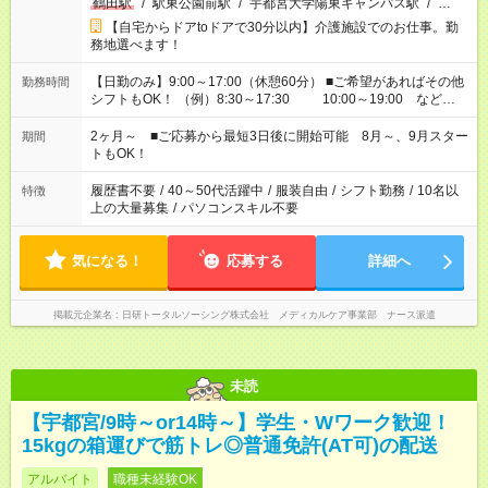
鶴田駅
/
駅東公園前駅
/
宇都宮大学陽東キャンパス駅
/
…
【自宅からドアtoドアで30分以内】介護施設でのお仕事。勤
務地選べます！
【日勤のみ】9:00～17:00（休憩60分） ■ご希望があればその他
勤務時間
シフトもOK！ （例）8:30～17:30 10:00～19:00 など
「家族とお休みを合わせたい」 「できれば残業はしたくない」
など、あなたのご希望に沿ったお仕事をご紹介します！ ※Wワ
2ヶ月～ ■ご応募から最短3日後に開始可能 8月～、9月スター
期間
ーク希望の方へ 今ご覧のお仕事で希望する勤務時間と、もう1つ
トもOK！
のお仕事の勤務時間。 合計で週40時間を超える場合は応募でき
ません
履歴書不要
/
40～50代活躍中
/
服装自由
/
シフト勤務
/
10名以
特徴
上の大量募集
/
パソコンスキル不要
気になる！
応募する
詳細へ
掲載元企業名
日研トータルソーシング株式会社 メディカルケア事業部 ナース派遣
未読
【宇都宮/9時～or14時～】学生・Wワーク歓迎！
15kgの箱運びで筋トレ◎普通免許(AT可)の配送
アルバイト
職種未経験OK