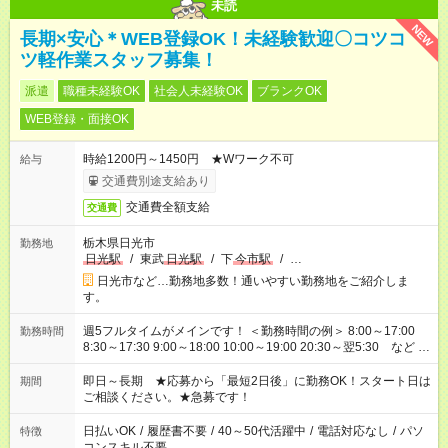
未読
NEW
長期×安心＊WEB登録OK！未経験歓迎〇コツコ
ツ軽作業スタッフ募集！
派遣
職種未経験OK
社会人未経験OK
ブランクOK
WEB登録・面接OK
時給1200円～1450円 ★Wワーク不可
給与
交通費別途支給あり
交通費全額支給
交通費
栃木県日光市
勤務地
日光駅
/
東武
日光駅
/
下
今市駅
/
…
日光市など…勤務地多数！通いやすい勤務地をご紹介しま
す。
週5フルタイムがメインです！ ＜勤務時間の例＞ 8:00～17:00
勤務時間
8:30～17:30 9:00～18:00 10:00～19:00 20:30～翌5:30 など ★
その他にも勤務時間多数！ 日勤のみ、残業なし、交替制など
ご希望を教えてください！
即日～長期 ★応募から「最短2日後」に勤務OK！スタート日は
期間
ご相談ください。★急募です！
日払いOK
/
履歴書不要
/
40～50代活躍中
/
電話対応なし
/
パソ
特徴
コンスキル不要