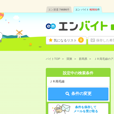
エン派遣
74686
件
エン バイト
82531
件
0
気になるリスト
保存した希
バイトTOP
関東
群馬県
ＪＲ両毛線のア
設定中の検索条件
ＪＲ両毛線
条件の変更
条件を保存して
メールを受け取る