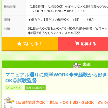
【1日3時間～も相談OK!】午前中のみや18時以降などのシフトあ
勤務時間
～17:00 ▼10:00～19:00 ▼18:00～21:00
▼働きたい1日だけの単発OK ＃8月～ ＃9月～
期間
週1日からOK
/
日払いOK
/
40～50代活躍中
/
副業・Wワーク
特徴
集
/
電話対応なし
/
パソコンスキル不要
気になる！
応募する
未読
マニュアル通りに簡単WORK◆未経験から好
OK◎試験監督
アルバイト
職種未経験OK
1日5時間以内OK！週1日～OK！週2～3日OK！のバ