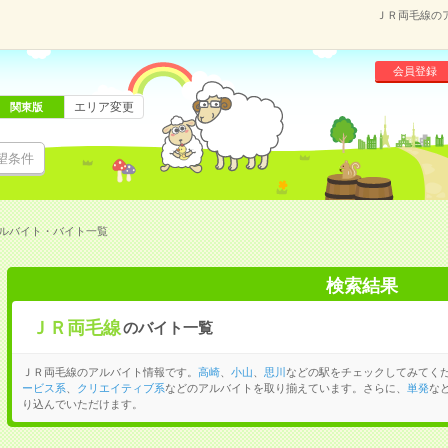
ＪＲ両毛線の
会員登録
エリア変更
関東版
望条件
ルバイト・バイト一覧
検索結果
ＪＲ両毛線
のバイト一覧
ＪＲ両毛線のアルバイト情報です。
高崎
、
小山
、
思川
などの駅をチェックしてみてく
ービス系
、
クリエイティブ系
などのアルバイトを取り揃えています。さらに、
単発
な
り込んでいただけます。