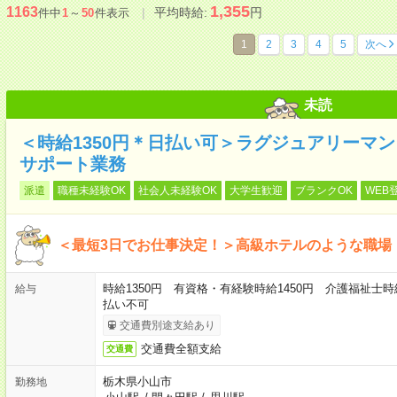
1,355
1163
平均時給:
円
件中
1
～
50
件表示
1
2
3
4
5
次へ
未読
＜時給1350円＊日払い可＞ラグジュアリーマ
サポート業務
派遣
職種未経験OK
社会人未経験OK
大学生歓迎
ブランクOK
WEB
＜最短3日でお仕事決定！＞高級ホテルのような職場
時給1350円 有資格・有経験時給1450円 介護福祉士時
給与
払い不可
交通費別途支給あり
交通費全額支給
交通費
栃木県小山市
勤務地