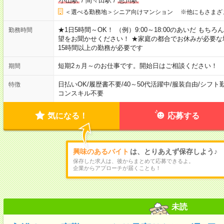
小山駅
/
間々田駅
/
思川駅
＜選べる勤務地＞シニア向けマンション ※他にもさまざ
★1日5時間～OK！ （例）9:00～18:00のあいだ も
勤務時間
望をお聞かせください！ ★家庭の都合でお休みが必要な
15時間以上の勤務が必要です
短期2ヵ月～のお仕事です。開始日はご相談ください！
期間
日払いOK
/
履歴書不要
/
40～50代活躍中
/
服装自由
/
シフト
特徴
コンスキル不要
気になる！
応募する
興味のあるバイト
は、とりあえず保存しよう♪
保存した求人は、後からまとめて応募できるよ。
企業からアプローチが届くことも！
未読