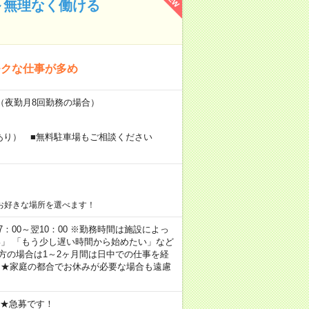
～無理なく働ける
モクな仕事が多め
～（夜勤月8回勤務の場合）
あり） ■無料駐車場もご相談ください
お好きな場所を選べます！
 17：00～翌10：00 ※勤務時間は施設によっ
い」 「もう少し遅い時間から始めたい」など
方の場合は1～2ヶ月間は日中での仕事を経
 ★家庭の都合でお休みが必要な場合も遠慮
 ★急募です！