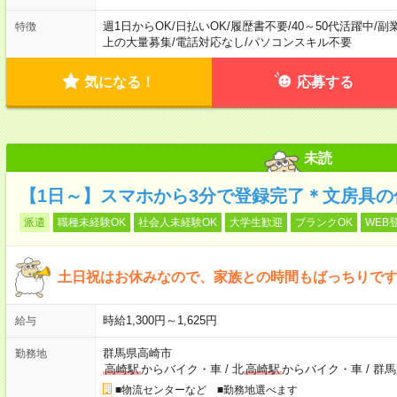
週1日からOK
/
日払いOK
/
履歴書不要
/
40～50代活躍中
/
副
特徴
上の大量募集
/
電話対応なし
/
パソコンスキル不要
気になる！
応募する
未読
【1日～】スマホから3分で登録完了＊文房具の
派遣
職種未経験OK
社会人未経験OK
大学生歓迎
ブランクOK
WEB
土日祝はお休みなので、家族との時間もばっちりです
時給1,300円～1,625円
給与
群馬県高崎市
勤務地
高崎駅
からバイク・車
/
北
高崎駅
からバイク・車
/
群馬
■物流センターなど ■勤務地選べます