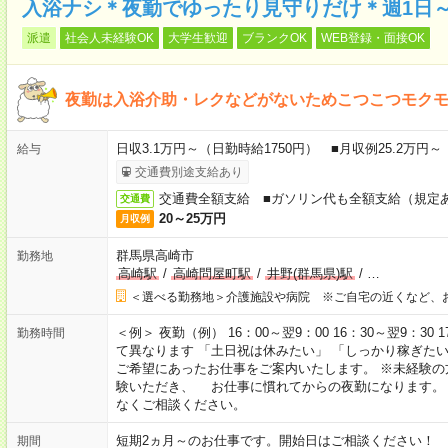
入浴ナシ＊夜勤でゆったり見守りだけ＊週1日
派遣
社会人未経験OK
大学生歓迎
ブランクOK
WEB登録・面接OK
夜勤は入浴介助・レクなどがないためこつこつモク
日収3.1万円～（日勤時給1750円） ■月収例25.2万円
給与
交通費別途支給あり
交通費全額支給 ■ガソリン代も全額支給（規定
交通費
20～25万円
月収例
群馬県高崎市
勤務地
高崎駅
/
高崎問屋町駅
/
井野(群馬県)駅
/
…
＜選べる勤務地＞介護施設や病院 ※ご自宅の近くなど、
＜例＞ 夜勤（例） 16：00～翌9：00 16：30～翌9：30
勤務時間
て異なります 「土日祝は休みたい」 「しっかり稼ぎた
ご希望にあったお仕事をご案内いたします。 ※未経験の
験いただき、 お仕事に慣れてからの夜勤になります。
なくご相談ください。
短期2ヵ月～のお仕事です。開始日はご相談ください！
期間