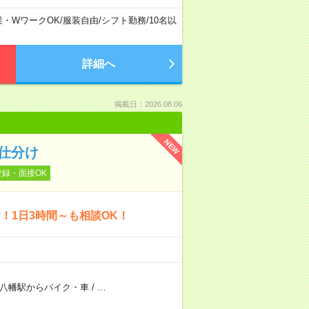
業・WワークOK
/
服装自由
/
シフト勤務
/
10名以
詳細へ
掲載日：2026.08.06
NEW
仕分け
登録・面接OK
！1日3時間～も相談OK！
八幡駅からバイク・車
/
…