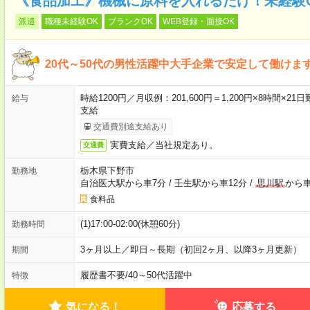
《食品加工》機械に原料を入れるだけ！未経験
派遣
職種未経験OK
ブランクOK
WEB登録・面接OK
20代～50代の男性活躍中大手企業で安定して働けま
時給1200円／月収例：201,600円＝1,200円×8時間
給与
支給
交通費別途支給あり
実費支給／当社規定あり。
交通費
栃木県下野市
勤務地
自治医大駅から車7分
/
壬生駅から車12分
/
思川駅
から車
食料品
(1)17:00-02:00(休憩60分)
勤務時間
3ヶ月以上／即日～長期（初回2ヶ月、以降3ヶ月更新）
期間
履歴書不要
/
40～50代活躍中
特徴
気になる！
応募する