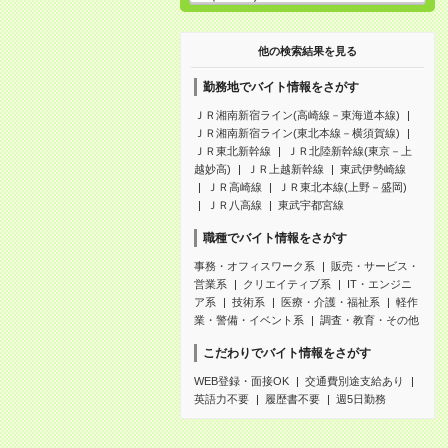
他の検索結果を見る
勤務地でバイト情報をさがす
ＪＲ湘南新宿ライン(高崎線－東海道本線)
ＪＲ湘南新宿ライン(東北本線－横須賀線)
ＪＲ東北新幹線
ＪＲ北陸新幹線(東京－上
越妙高)
ＪＲ上越新幹線
東武伊勢崎線
ＪＲ高崎線
ＪＲ東北本線(上野－盛岡)
ＪＲ八高線
東武宇都宮線
職種でバイト情報をさがす
事務・オフィスワーク系
販売・サービス・
営業系
クリエイティブ系
IT・エンジニ
ア系
技術系
医療・介護・福祉系
軽作
業・警備・イベント系
調査・教育・その他
こだわりでバイト情報をさがす
WEB登録・面接OK
交通費別途支給あり
英語力不要
履歴書不要
週5日勤務