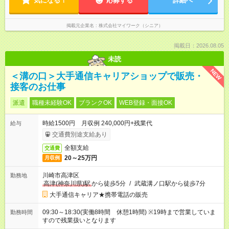
気になる！
応募する
詳細へ
掲載元企業名
株式会社マイワーク（シニア）
掲載日：2026.08.05
未読
NEW
＜溝の口＞大手通信キャリアショップで販売・
接客のお仕事
派遣
職種未経験OK
ブランクOK
WEB登録・面接OK
時給1500円 月収例 240,000円+残業代
給与
交通費別途支給あり
全額支給
交通費
20～25万円
月収例
川崎市高津区
勤務地
高津(神奈川県)駅
から徒歩5分
/
武蔵溝ノ口駅から徒歩7分
大手通信キャリア★携帯電話の販売
09:30～18:30(実働8時間 休憩1時間) ※19時まで営業していま
勤務時間
すので残業扱いとなります