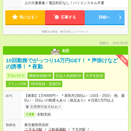
上の大量募集
/
電話対応なし
/
パソコンスキル不要
気になる！
応募する
詳細へ
掲載元企業名
株式会社ニッソーネット
掲載日：2026.08.05
未読
NEW
10回勤務でがっつり14万円GET！＊声掛けなど
の誘導！＊夜勤
アルバイト
職種未経験OK
社会人未経験OK
大学生歓迎
ブランクOK
WEB登録・面接OK
【夜勤】1万4000円～ ＊原則月2回払い（10日・25日） 他、週
給与
払い・日払いの制度もあり（規定あり）＃日収1万円以上
交通費別途支給あり
全額支給
交通費
東京都世田谷区
勤務地
二子玉川駅
/
三軒茶屋駅
/
下北沢駅
/
…