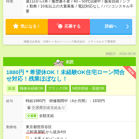
週1日からOK
/
履歴書不要
/
40～50代活躍中
/
服装自由
/
シフ
特徴
ト勤務
/
10名以上の大量募集
/
電話対応なし
/
パソコンスキル不
要
気になる！
応募する
詳細へ
掲載元企業名
日研トータルソーシング株式会社 メディカルケア事業部
掲載日：2026.08.05
未読
NEW
1880円＊希望休OK！未経験OK住宅ローン問合
せ対応！残業ほぼなし！
派遣
職種未経験OK
ブランクOK
WEB登録・面接OK
時給1880円 研修期間中（4か月間）：1830円
給与
交通費別途支給あり
全額支給
交通費
東京都世田谷区
勤務地
三軒茶屋駅
から徒歩4分
＼大手メガバンク☆／