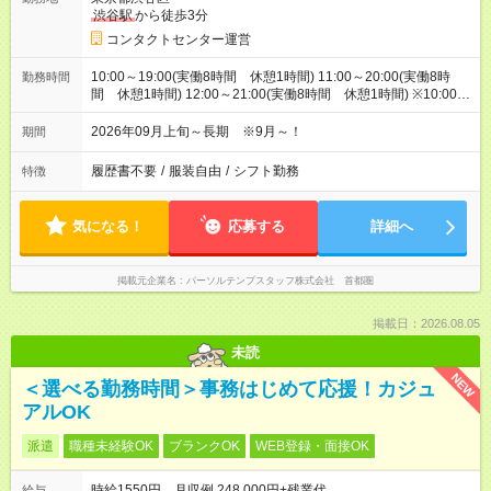
渋谷駅
から徒歩3分
コンタクトセンター運営
10:00～19:00(実働8時間 休憩1時間) 11:00～20:00(実働8時
勤務時間
間 休憩1時間) 12:00～21:00(実働8時間 休憩1時間) ※10:00-
20:00(日～木）/10:00-21:00(金～土）の中で実働8時間
2026年09月上旬～長期 ※9月～！
期間
履歴書不要
/
服装自由
/
シフト勤務
特徴
気になる！
応募する
詳細へ
掲載元企業名
パーソルテンプスタッフ株式会社 首都圏
掲載日：2026.08.05
未読
NEW
＜選べる勤務時間＞事務はじめて応援！カジュ
アルOK
派遣
職種未経験OK
ブランクOK
WEB登録・面接OK
時給1550円 月収例 248,000円+残業代
給与