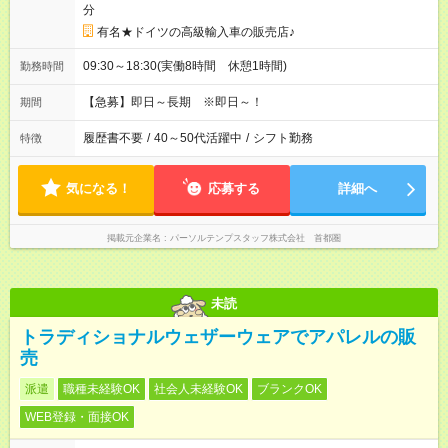
分
有名★ドイツの高級輸入車の販売店♪
09:30～18:30(実働8時間 休憩1時間)
勤務時間
【急募】即日～長期 ※即日～！
期間
履歴書不要
/
40～50代活躍中
/
シフト勤務
特徴
気になる！
応募する
詳細へ
掲載元企業名
パーソルテンプスタッフ株式会社 首都圏
未読
トラディショナルウェザーウェアでアパレルの販
売
派遣
職種未経験OK
社会人未経験OK
ブランクOK
WEB登録・面接OK