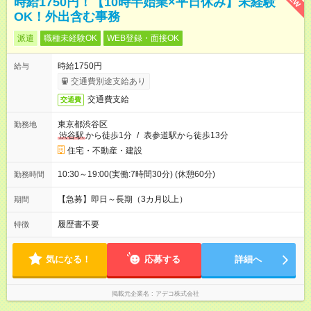
時給1750円！【10時半始業×平日休み】未経験
OK！外出含む事務
派遣
職種未経験OK
WEB登録・面接OK
時給1750円
給与
交通費別途支給あり
交通費支給
交通費
東京都渋谷区
勤務地
渋谷駅
から徒歩1分
/
表参道駅から徒歩13分
住宅・不動産・建設
10:30～19:00(実働:7時間30分) (休憩60分)
勤務時間
【急募】即日～長期（3カ月以上）
期間
履歴書不要
特徴
気になる！
応募する
詳細へ
掲載元企業名
アデコ株式会社