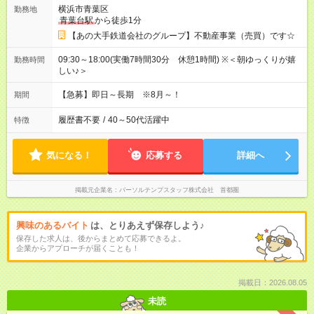
横浜市青葉区
勤務地
青葉台駅
から徒歩1分
【あの大手鉄道会社のグループ】不動産事業（売買）です☆
09:30～18:00(実働7時間30分 休憩1時間) ※＜朝ゆっくりが嬉
勤務時間
しい♪＞
【急募】即日～長期 ※8月～！
期間
履歴書不要
/
40～50代活躍中
特徴
気になる！
応募する
詳細へ
掲載元企業名
パーソルテンプスタッフ株式会社 首都圏
興味のあるバイト
は、とりあえず保存しよう♪
保存した求人は、後からまとめて応募できるよ。
企業からアプローチが届くことも！
掲載日：2026.08.05
未読