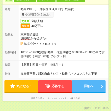
時給1900円 月収例 304,000円+残業代
給与
交通費別途支給あり
全額支給
交通費
30万円～
月収例
東京都渋谷区
勤務地
渋谷駅
から徒歩7分
株式会社ＡｂｅｍａＴＶ
10:00～19:00(実働8時間 休憩1時間) ※10:00～23:00の中で実
勤務時間
働8時間（休憩1時間）のシフト制
【急募】即日～長期 ※8月～！
期間
履歴書不要
/
服装自由
/
シフト勤務
/
パソコンスキル不要
特徴
気になる！
応募する
詳細へ
掲載元企業名
パーソルテンプスタッフ株式会社
掲載日：2026.08.05