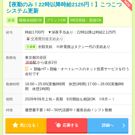
NEW
【夜勤のみ！22時以降時給2125円！】こつこつ
システム更新
派遣
職種未経験OK
ブランクOK
WEB登録・面接OK
時給1700円 ▼深夜手当あり：22時以降は時給2,125円
給与
交通費別途支給あり
全額支給 ※終電後はタクシー代の支給あり
交通費
東京都渋谷区
勤務地
渋谷駅
から徒歩2分
＜ 競輪×IT＞競輪・オートレースのネット投票サービスを行う
会社です
16:00～25:00(実働8時間 休憩1時間) 17:00～26:00(実働8時
勤務時間
間 休憩1時間)
2026年09月上旬～長期 8月開始も相談OK ※9月～！
期間
履歴書不要
/
40～50代活躍中
/
服装自由
/
シフト勤務
特徴
気になる！
応募する
詳細へ