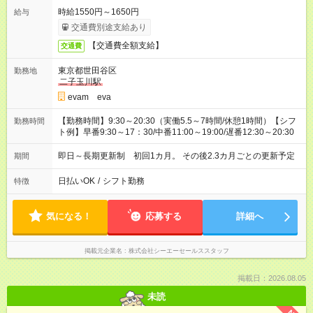
時給1550円～1650円
給与
交通費別途支給あり
【交通費全額支給】
交通費
東京都世田谷区
勤務地
二子玉川駅
evam eva
【勤務時間】9:30～20:30（実働5.5～7時間/休憩1時間）【シフ
勤務時間
ト例】早番9:30～17：30/中番11:00～19:00/遅番12:30～20:30
即日～長期更新制 初回1カ月。 その後2.3カ月ごとの更新予定
期間
日払いOK
/
シフト勤務
特徴
気になる！
応募する
詳細へ
掲載元企業名
株式会社シーエーセールススタッフ
掲載日：2026.08.05
未読