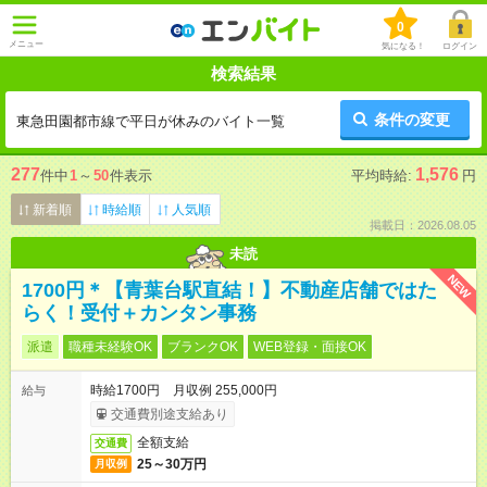
0
メニュー
気になる！
ログイン
検索結果
条件の変更
東急田園都市線で平日が休みのバイト一覧
277
1,576
件中
1
～
50
件表示
平均時給:
円
新着順
時給順
人気順
掲載日：2026.08.05
未読
NEW
1700円＊【青葉台駅直結！】不動産店舗ではた
らく！受付＋カンタン事務
派遣
職種未経験OK
ブランクOK
WEB登録・面接OK
時給1700円 月収例 255,000円
給与
交通費別途支給あり
全額支給
交通費
25～30万円
月収例