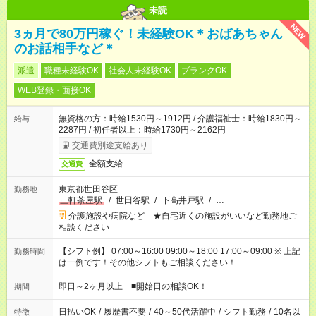
未読
NEW
3ヵ月で80万円稼ぐ！未経験OK＊おばあちゃん
のお話相手など＊
派遣
職種未経験OK
社会人未経験OK
ブランクOK
WEB登録・面接OK
無資格の方：時給1530円～1912円 / 介護福祉士：時給1830円～
給与
2287円 / 初任者以上：時給1730円～2162円
交通費別途支給あり
全額支給
交通費
東京都世田谷区
勤務地
三軒茶屋駅
/
世田谷駅
/
下高井戸駅
/
…
介護施設や病院など ★自宅近くの施設がいいなど勤務地ご
相談ください
【シフト例】 07:00～16:00 09:00～18:00 17:00～09:00 ※ 上記
勤務時間
は一例です！その他シフトもご相談ください！
即日～2ヶ月以上 ■開始日の相談OK！
期間
日払いOK
/
履歴書不要
/
40～50代活躍中
/
シフト勤務
/
10名以
特徴