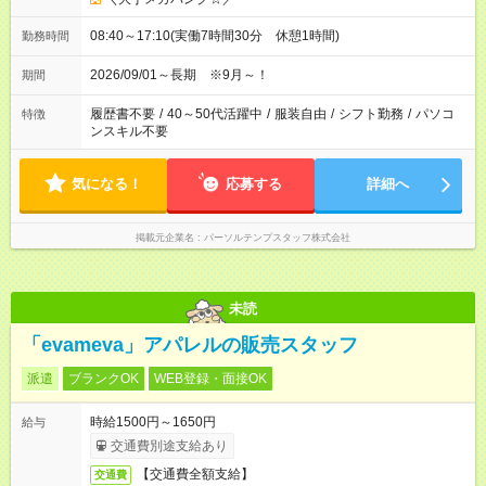
08:40～17:10(実働7時間30分 休憩1時間)
勤務時間
2026/09/01～長期 ※9月～！
期間
履歴書不要
/
40～50代活躍中
/
服装自由
/
シフト勤務
/
パソコ
特徴
ンスキル不要
気になる！
応募する
詳細へ
掲載元企業名
パーソルテンプスタッフ株式会社
未読
「evameva」アパレルの販売スタッフ
派遣
ブランクOK
WEB登録・面接OK
時給1500円～1650円
給与
交通費別途支給あり
【交通費全額支給】
交通費