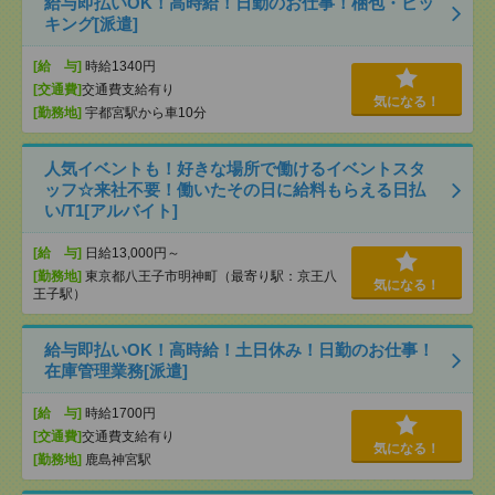
給与即払いOK！高時給！日勤のお仕事！梱包・ピッ
キング[派遣]
[給 与]
時給1340円
[交通費]
交通費支給有り
気になる！
[勤務地]
宇都宮駅から車10分
人気イベントも！好きな場所で働けるイベントスタ
ッフ☆来社不要！働いたその日に給料もらえる日払
い/T1[アルバイト]
[給 与]
日給13,000円～
[勤務地]
東京都八王子市明神町（最寄り駅：京王八
気になる！
王子駅）
給与即払いOK！高時給！土日休み！日勤のお仕事！
在庫管理業務[派遣]
[給 与]
時給1700円
[交通費]
交通費支給有り
気になる！
[勤務地]
鹿島神宮駅