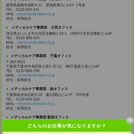
群馬県高崎市栄町4-11 原地所第2ビル6Ｆ 1号室
TEL：0120-935-241
MAIL：
tenshoku@nikken-ts.jp
担当：採用担当
メディカルケア事業部 大宮オフィス
埼玉県さいたま市大宮区吉敷町1-23-1 ONEST大宮吉敷町ビル6F
TEL：0120-989-425
MAIL：
tenshoku@nikken-ts.jp
担当：採用担当
メディカルケア事業部 千葉オフィス
〒260-0015
千葉県千葉市中央区富士見2-15-11 IMI千葉富士見ビル6F
TEL：0120-998-758
MAIL：
tenshoku@nikken-ts.jp
担当：採用担当
メディカルケア事業部 柏オフィス
千葉県柏市末広町5-19 第12関口ビル7F 705号室
TEL：0120-935-218
MAIL：
tenshoku@nikken-ts.jp
担当：採用担当
メディカルケア事業部 新宿オフィス
×
東京都新宿区新宿2-3-10 新宿御苑ビル6階
どちらのお仕事が気になりますか？
TEL：0120-457-235
MAIL：
tenshoku@nikken-ts.jp