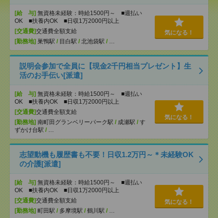
[給 与]
無資格未経験：時給1500円～ ■週払い
OK ■扶養内OK ■日収1万2000円以上
[交通費]
交通費全額支給
気になる！
[勤務地]
巣鴨駅
/
目白駅
/
北池袋駅
/
…
説明会参加で全員に【現金2千円相当プレゼント】生
活のお手伝い[派遣]
[給 与]
無資格未経験：時給1500円～ ■週払い
OK ■扶養内OK ■日収1万2000円以上
[交通費]
交通費全額支給
気になる！
[勤務地]
南町田グランベリーパーク駅
/
成瀬駅
/
す
ずかけ台駅
/
…
志望動機も履歴書も不要！日収1.2万円～＊未経験OK
の介護[派遣]
[給 与]
無資格未経験：時給1500円～ ■週払い
OK ■扶養内OK ■日収1万2000円以上
[交通費]
交通費全額支給
気になる！
[勤務地]
町田駅
/
多摩境駅
/
鶴川駅
/
…