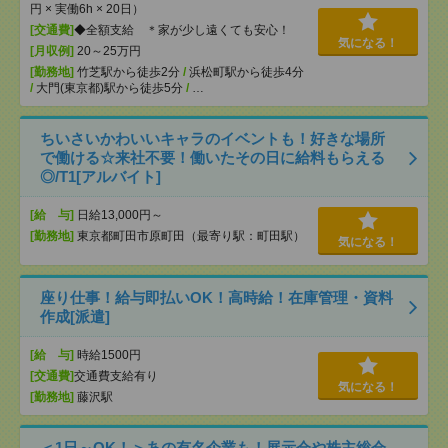
円 × 実働6h × 20日）
[交通費]
◆全額支給 ＊家が少し遠くても安心！
気になる！
[月収例]
20～25万円
[勤務地]
竹芝駅から徒歩2分
/
浜松町駅から徒歩4分
/
大門(東京都)駅から徒歩5分
/
…
ちいさいかわいいキャラのイベントも！好きな場所
で働ける☆来社不要！働いたその日に給料もらえる
◎/T1[アルバイト]
[給 与]
日給13,000円～
[勤務地]
東京都町田市原町田（最寄り駅：町田駅）
気になる！
座り仕事！給与即払いOK！高時給！在庫管理・資料
作成[派遣]
[給 与]
時給1500円
[交通費]
交通費支給有り
気になる！
[勤務地]
藤沢駅
＜1日～OK！＞あの有名企業も！展示会や株主総会