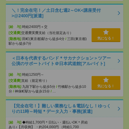
＼！完全在宅！／土日含む週2～OK<講座受付
>@2400円[派遣]
[給 与]
時給2400円＋交
[交通費]
交通費実費支給（当社規定あり）
気になる！
[勤務地]
田町(東京都)駅から徒歩4分
/
三田(東京都)
駅から徒歩7分
＜日本を代表するバンド＊サカナクション＞ツアー
公演のサポートバイト＠日本武道館[アルバイト]
[給 与]
時給1250円～
[交通費]
支給（規定有り）
気になる！
[勤務地]
九段下駅から徒歩5分
/
竹橋駅から徒歩10
分
/
神保町駅から徒歩15分
/
…
【完全在宅！】難しい業務なし＆電話なし！ゆっく
りの11時～時短＊データ入力・事務[派遣]
[給 与]
◆時給1,700円＊日払い・週払いOK＊昇給
あり♪【月収例】 ・約204,000円 （時給1,700