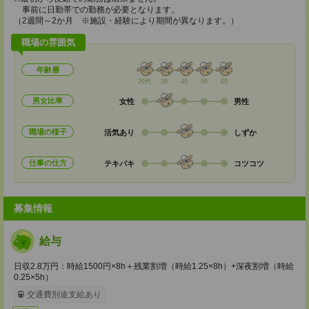
事前に日勤帯での勤務が必要となります。
（2週間～2か月 ※施設・経験により期間が異なります。）
職場の雰囲気
年齢層
20代
30
40
50
60
男女比率
女性
男性
職場の様子
活気あり
しずか
仕事の仕方
テキパキ
コツコツ
募集情報
給与
日収2.8万円：時給1500円×8h＋残業割増（時給1.25×8h）+深夜割増（時給
0.25×5h）
交通費別途支給あり