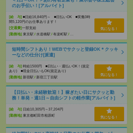
のお手伝い！[アルバイト]
[給 与]
■日給16,840円～ ■日払いOK ■実働3時
間5,120円のお仕事あります！
[交通費]
一部支給
気になる！
[勤務地]
東京駅
/
水道橋駅
/
有楽町駅
/
…
短時間シフトあり！WEBでサクッと登録OK＊クッキ
ーなどの仕分け[派遣]
[給 与]
時給1500円 ■日払い・週払いOK！(規定
あり) ■現金日払いもOK(規定あり)
気になる！
[勤務地]
新宿駅
/
新宿三丁目駅
【日払い・未経験歓迎！】稼ぎたい日にサクッと勤
務！単発・週1日～自由シフトの軽作業[アルバイト]
[給 与]
日給10,305円～37,204円
[勤務地]
東京都町田市相原町
気になる！