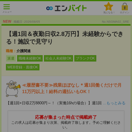
0
メニュー
気になる！
ログイン
NEW
掲載日 :2026
/
08
/
05
No.NSGMA02_SRE
【週1回＆夜勤日収2.8万円】未経験からでき
る！施設で見守り
職種：
介護関連
派遣
職種未経験OK
社会人未経験OK
ブランクOK
WEB登録・面接OK
≪履歴書不要≫残業ほぼなし＊週1回働くだけで月
11万円以上！給料の週払いもOK！
【週1回×日収2万8800円～！（実働16hの場合）】週1回
...もっとみる
応募が集まった時点で掲載終了
この求人は応募が集まり次第、掲載終了致します。予めご理解くださ
い。