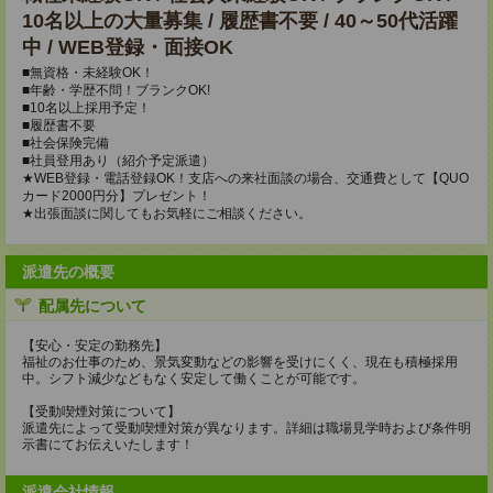
10名以上の大量募集 / 履歴書不要 / 40～50代活躍
中 / WEB登録・面接OK
■無資格・未経験OK！
■年齢・学歴不問！ブランクOK!
■10名以上採用予定！
■履歴書不要
■社会保険完備
■社員登用あり（紹介予定派遣）
★WEB登録・電話登録OK！支店への来社面談の場合、交通費として【QUO
カード2000円分】プレゼント！
★出張面談に関してもお気軽にご相談ください。
派遣先の概要
配属先について
【安心・安定の勤務先】
福祉のお仕事のため、景気変動などの影響を受けにくく、現在も積極採用
中。シフト減少などもなく安定して働くことが可能です。
【受動喫煙対策について】
派遣先によって受動喫煙対策が異なります。詳細は職場見学時および条件明
示書にてお伝えいたします！
派遣会社情報