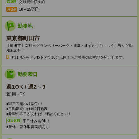
交通費全額支給
交通費
10～15万円
月収例
勤務地
東京都町田市
【町田市】南町田グランベリーパーク・成瀬・すずかけ台・つくし野など勤
務地多数！
≪自宅からドアtoドアで30分以内！≫ご希望の勤務地を紹介します。
勤務曜日
週1OK / 週2～3
週1回～OK
■曜日固定の相談OK！
■日勤期間中は週2日勤務
■希望の曜日があればご相談ください！
平日休みもOK！
休日休暇
■産休・育休取得実績あり