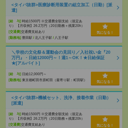
<タイパ抜群>医療診断用装置の組立加工（日勤）[派
遣]
[給 与]
時給1500円 ※交通費全額支給（規定あ
り） 【月収例】26.2万円（20日勤務＋残業20h）
[交通費]
交通費支給あり
気になる！
[勤務地]
豊田駅
/
北八王子駅
/
八王子駅
＼学校の文化祭＆運動会の見回り／入社祝い金『20
万円』・日給12000円～！週1～OK！★日給保証
★[アルバイト]
[給 与]
日給12,000円～
[勤務地]
東京都町田市原町田（最寄り駅：町田駅）
気になる！
<タイパ抜群>機械セット、洗浄、接着作業（日勤）
[派遣]
[給 与]
時給1500円 ※交通費全額支給（規定あ
り） 【月収例】26.2万円（20日勤務＋残業20h）
[交通費]
交通費支給あり
気になる！