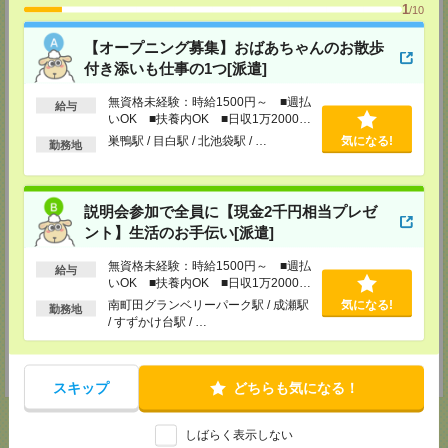
1
担当：採用担当
/10
メディカルケア事業部 立川事業所
【オープニング募集】おばあちゃんのお散歩
東京都立川市錦町1-12-14
付き添いも仕事の1つ[派遣]
TEL：0120-934-200
MAIL：
tenshoku@nikken-ts.jp
無資格未経験：時給1500円～ ■週払
担当：採用担当
給与
いOK ■扶養内OK ■日収1万2000円
メディカルケア事業部 町田オフィス
以上
巣鴨駅 / 目白駅 / 北池袋駅 / …
気になる!
勤務地
東京都町田市森野1-7-23 大樹生命町田ビル6F
TEL：0120-453-285
MAIL：
tenshoku@nikken-ts.jp
担当：採用担当
説明会参加で全員に【現金2千円相当プレゼ
メディカルケア事業部 横浜オフィス
ント】生活のお手伝い[派遣]
神奈川県横浜市保土ケ谷区神戸町134 横浜ビジネスパークサウスタワー
2F B区画
無資格未経験：時給1500円～ ■週払
給与
TEL：0120-901-799
いOK ■扶養内OK ■日収1万2000円
MAIL：
tenshoku@nikken-ts.jp
以上
南町田グランベリーパーク駅 / 成瀬駅
気になる!
担当：採用担当
勤務地
/ すずかけ台駅 / …
登録交通費
★今ならご来社登録でQUOカード2000円分をプレゼント中★
スキップ
どちらも気になる！
しばらく表示しない