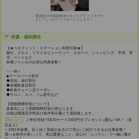
看護師や現場経験者がキャリアアドバイザー
としてしっかりフォローいたします！
待遇・福利厚生
【★ベネフィット・ステーション利用可能★】
旅行、グルメ、リラク＆ビューティー、スポーツ、ショッピング、学習、育
児、ペットなど
各種ジャンルのお得な特典多数！
＜一例＞
◆テーマパーク割引
◆宿泊、旅行割引
◆各種飲食店割引
◆飲食チェーン店クーポン
◆サロン、スパ、ジム割引など
【受動喫煙対策について】
派遣先により受動喫煙対策が異なります。
詳細は職場見学時及び条件明示書にて通知致します。
ご来社登録でQUOカード2000円分プレゼント♪週払いOK！（規
ポイント！
定あり）
☆1981年創業。長く続く実績があるので安心♪ご紹介できるお仕事多数！
選べる条件が多いって、実は重要なこと。安心の「ニッケン」で一緒に働き