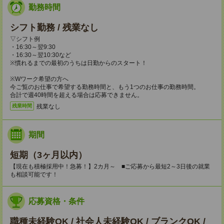
勤務時間
シフト勤務 / 残業なし
▽シフト例
・16:30～翌9:30
・16:30～翌10:30など
※慣れるまでの最初のうちは日勤からのスタート！
※Wワーク希望の方へ
今ご覧のお仕事で希望する勤務時間と、もう1つのお仕事の勤務時間。
合計で週40時間を超える場合は応募できません。
残業なし
残業時間
期間
短期（3ヶ月以内）
【現在も積極採用中！急募！】2カ月～ ■ご応募から最短2～3日後の就業
も相談可能です！
応募資格・条件
職種未経験OK / 社会人未経験OK / ブランクOK /