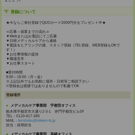
ましょう♪
登録について
★今ならご来社登録でQUOカード2000円分をプレゼント中★
≪応募～就業までの流れ≫
▼Webまたはお電話にてご応募
▼日研メディカルケアから連絡
▼面談＆ヒアリングの後、スタッフ登録（TEL登録、WEB登録もOKで
す！）
▼お仕事情報の提供
▼職場見学
▼お仕事スタート
■受付時間
9:00～18:00（月～金）
※上記以外でもお気軽に場所・日程等ご相談下さい
※登録会は面接ではありませんので私服でOK
登録場所
メディカルケア事業部 宇都宮オフィス
栃木県宇都宮市大通り2-3-1 井門宇都宮ビル5F
TEL：0120-917-385
MAIL：
tenshoku@nikken-ts.jp
担当：採用担当
メディカルケア事業部 高崎オフィス