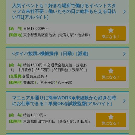
人気イベントも！好きな場所で働けるイベントスタ
ッフ☆来社不要！働いたその日に給料もらえる日払
い/T1[アルバイト]
[給 与]
日給13,000円～
[勤務地]
東京都豊島区南池袋（最寄り駅：池袋駅）
気になる！
<タイパ抜群>機械操作（日勤）[派遣]
[給 与]
時給1500円 ※交通費全額支給（規定あ
り） 【月収例】26.2万円（20日勤務＋残業20h）
[交通費]
交通費支給あり
気になる！
[勤務地]
豊田駅
/
北八王子駅
/
八王子駅
マニュアル通りに簡単WORK◆未経験から好きな時
にお仕事できる！単発OK◎試験監督[アルバイト]
[給 与]
時給1,300円～
[勤務地]
東京都町田市原町田（最寄り駅：町田駅）
気になる！