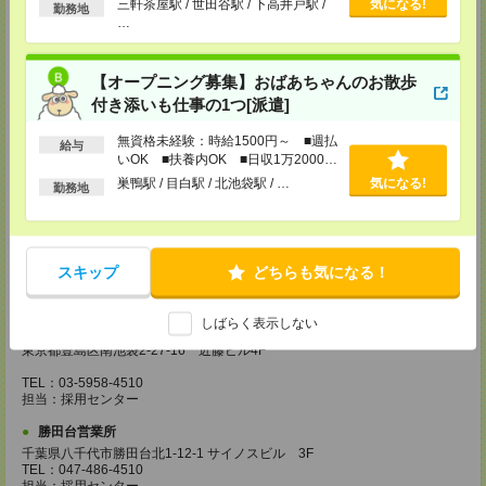
埼玉県越谷市南越谷1-16-8 イーストサンビル5 5F
三軒茶屋駅 / 世田谷駅 / 下高井戸駅 /
気になる!
勤務地
TEL：048-990-4510
…
担当：採用センター
錦糸町営業所
【オープニング募集】おばあちゃんのお散歩
東京都墨田区江東橋4-19-3 錦糸町ミハマビル 3F
付き添いも仕事の1つ[派遣]
TEL：03-5669-4522
担当：採用センター
無資格未経験：時給1500円～ ■週払
給与
新宿営業所
いOK ■扶養内OK ■日収1万2000円
東京都新宿区西新宿1-8-1 新宿ビルディング5Ｆ
以上
巣鴨駅 / 目白駅 / 北池袋駅 / …
気になる!
勤務地
TEL：03-6911-4510
担当：採用センター
立川営業所
東京都立川市曙町2-31-15 日住金立川ビル3F
スキップ
どちらも気になる！
TEL：042-540-7331
担当：採用センター
しばらく表示しない
池袋営業所
東京都豊島区南池袋2-27-16 近藤ビル4F
TEL：03-5958-4510
担当：採用センター
勝田台営業所
千葉県八千代市勝田台北1-12-1 サイノスビル 3F
TEL：047-486-4510