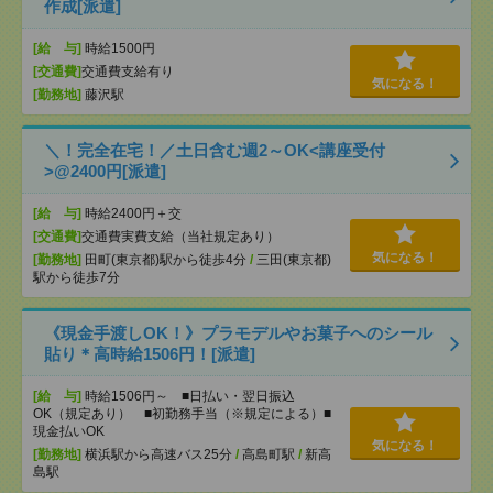
作成[派遣]
[給 与]
時給1500円
[交通費]
交通費支給有り
気になる！
[勤務地]
藤沢駅
＼！完全在宅！／土日含む週2～OK<講座受付
>@2400円[派遣]
[給 与]
時給2400円＋交
[交通費]
交通費実費支給（当社規定あり）
気になる！
[勤務地]
田町(東京都)駅から徒歩4分
/
三田(東京都)
駅から徒歩7分
《現金手渡しOK！》プラモデルやお菓子へのシール
貼り＊高時給1506円！[派遣]
[給 与]
時給1506円～ ■日払い・翌日振込
OK（規定あり） ■初勤務手当（※規定による）■
現金払いOK
気になる！
[勤務地]
横浜駅から高速バス25分
/
高島町駅
/
新高
島駅