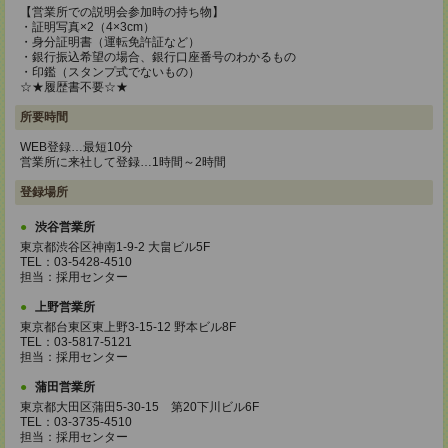
【営業所での説明会参加時の持ち物】
・証明写真×2（4×3cm）
・身分証明書（運転免許証など）
・銀行振込希望の場合、銀行口座番号のわかるもの
・印鑑（スタンプ式でないもの）
☆★履歴書不要☆★
所要時間
WEB登録…最短10分
営業所に来社して登録…1時間～2時間
登録場所
渋谷営業所
東京都渋谷区神南1-9-2 大畠ビル5F
TEL：03-5428-4510
担当：採用センター
上野営業所
東京都台東区東上野3-15-12 野本ビル8F
TEL：03-5817-5121
担当：採用センター
蒲田営業所
東京都大田区蒲田5-30-15 第20下川ビル6F
TEL：03-3735-4510
担当：採用センター