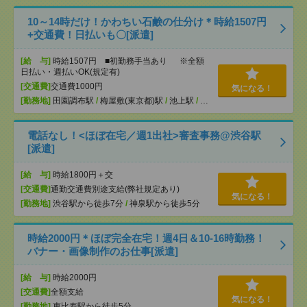
10～14時だけ！かわちい石鹸の仕分け＊時給1507円
+交通費！日払いも〇[派遣]
[給 与]
時給1507円 ■初勤務手当あり ※全額
日払い・週払いOK(規定有)
[交通費]
交通費1000円
気になる！
[勤務地]
田園調布駅
/
梅屋敷(東京都)駅
/
池上駅
/
…
電話なし！<ほぼ在宅／週1出社>審査事務@渋谷駅
[派遣]
[給 与]
時給1800円＋交
[交通費]
通勤交通費別途支給(弊社規定あり)
気になる！
[勤務地]
渋谷駅から徒歩7分
/
神泉駅から徒歩5分
時給2000円＊ほぼ完全在宅！週4日＆10-16時勤務！
バナー・画像制作のお仕事[派遣]
[給 与]
時給2000円
[交通費]
全額支給
気になる！
[勤務地]
恵比寿駅から徒歩5分