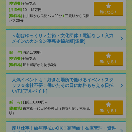
[交通費]
全額支給
[月収例]
10～15万円
気になる！
[勤務地]
仙川駅から民間バス20分
/
三鷹駅から民間
バス20分
＜朝はゆっくり＞芸術・文化団体！電話なし！入力
メインのカンタン事務＠錦糸町[派遣]
[給 与]
時給1700円
[交通費]
全額支給
気になる！
[勤務地]
錦糸町駅から徒歩3分
人気イベントも！好きな場所で働けるイベントスタ
ッフ☆来社不要！働いたその日に給料もらえる日払
い/T1[アルバイト]
[給 与]
日給13,000円～
[勤務地]
東京都千代田区外神田（最寄り駅：秋葉原
気になる！
駅）
座り仕事！給与即払いOK！高時給！在庫管理・資料