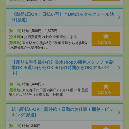
《単発1日OK！日払い可》＊DMのモクモクシール貼
り[派遣]
[給 与]
時給1,500円～1,875円
[交通費]
■ 交通費規定内支給 ※派遣先による
気になる！
[勤務地]
東京駅から徒歩5分
/
秋葉原駅から徒歩5分
/
水道橋駅から徒歩5分
/
…
【座り＆手作業中心】香水shopの梱包スタッフ ★副
業OK ★週1日からOK ★1日1時間からOK[アルバイ
ト]
[給 与]
時給1,400円～
[勤務地]
東京都千代田区内神田2丁目14番12号 星屋
気になる！
第六ビル402号（最寄り駅：神田駅）
給与即払いOK！高時給！日勤のお仕事！梱包・ピッ
キング[派遣]
[給 与]
時給1340円