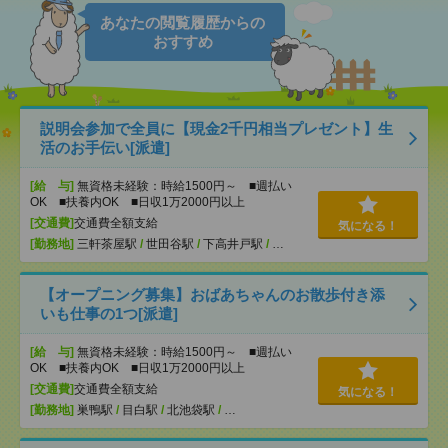
あなたの閲覧履歴からの
おすすめ
説明会参加で全員に【現金2千円相当プレゼント】生
活のお手伝い[派遣]
[給 与]
無資格未経験：時給1500円～ ■週払い
OK ■扶養内OK ■日収1万2000円以上
[交通費]
交通費全額支給
気になる！
[勤務地]
三軒茶屋駅
/
世田谷駅
/
下高井戸駅
/
…
【オープニング募集】おばあちゃんのお散歩付き添
いも仕事の1つ[派遣]
[給 与]
無資格未経験：時給1500円～ ■週払い
OK ■扶養内OK ■日収1万2000円以上
[交通費]
交通費全額支給
気になる！
[勤務地]
巣鴨駅
/
目白駅
/
北池袋駅
/
…