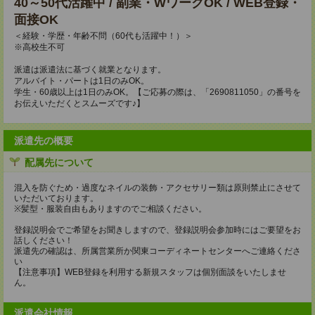
40～50代活躍中 / 副業・WワークOK / WEB登録・
面接OK
＜経験・学歴・年齢不問（60代も活躍中！）＞
※高校生不可
派遣は派遣法に基づく就業となります。
アルバイト・パートは1日のみOK。
学生・60歳以上は1日のみOK。【ご応募の際は、「2690811050」の番号を
お伝えいただくとスムーズです♪】
派遣先の概要
配属先について
混入を防ぐため・過度なネイルの装飾・アクセサリー類は原則禁止にさせて
いただいております。
※髪型・服装自由もありますのでご相談ください。
登録説明会でご希望をお聞きしますので、登録説明会参加時にはご要望をお
話しください！
派遣先の確認は、所属営業所か関東コーディネートセンターへご連絡くださ
い
【注意事項】WEB登録を利用する新規スタッフは個別面談をいたしませ
ん。
派遣会社情報