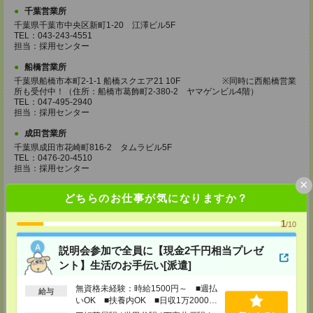
千葉営業所
千葉県千葉市中央区新町1-20 江澤ビル5F
TEL：043-243-4551
担当：採用センター
船橋営業所
千葉県船橋市本町2-1-1 船橋スクエア21 10F ※同時に西船橋営業
所も受付中！（住所：船橋市葛飾町2-380-2 ヤマゲンビル4階）
TEL：047-495-2940
担当：採用センター
成田営業所
千葉県成田市花崎町816-2 タムラビル5F
TEL：0476-20-4510
担当：採用センター
×
大宮営業所
どちらのお仕事が気になりますか？
埼玉県さいたま市大宮区桜木町2-8-3 阪デンタルビル5F
TEL：048-640-4520
1
担当：採用センター
/10
川越営業所
説明会参加で全員に【現金2千円相当プレゼ
埼玉県川越市脇田本町11-1 川越シティービル6F
ント】生活のお手伝い[派遣]
TEL：049-238-7117
担当：採用センター
無資格未経験：時給1500円～ ■週払
給与
いOK ■扶養内OK ■日収1万2000円
越谷営業所
以上