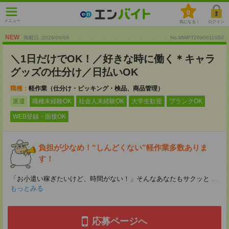
0
メニュー
気になる！
ログイン
NEW
掲載日 :2026
/
08
/
06
No.MWPT2690811050
＼1日だけでOK！／好きな時に働く＊キャラ
グッズの仕分け／日払いOK
職種：
軽作業（仕分け・ピッキング・検品、商品管理）
派遣
職種未経験OK
社会人未経験OK
大学生歓迎
ブランクOK
WEB登録・面接OK
負担が少なめ！“しんどくない”軽作業多数ありま
す！
「お小遣い稼ぎたいけど、時間がない！」そんなあなたもサクッと
...
もっとみる
応募ページへ