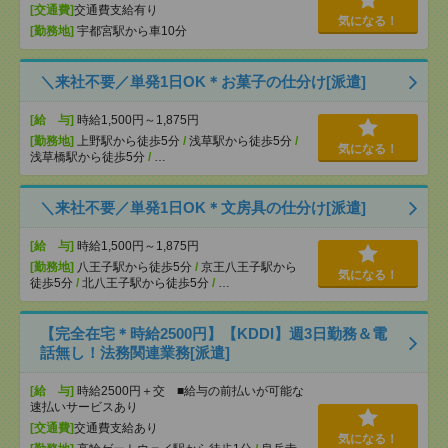
[交通費]
交通費支給有り
気になる！
[勤務地]
宇都宮駅から車10分
＼来社不要／単発1日OK＊お菓子の仕分け[派遣]
[給 与]
時給1,500円～1,875円
[勤務地]
上野駅から徒歩5分
/
浅草駅から徒歩5分
/
気になる！
浅草橋駅から徒歩5分
/
…
＼来社不要／単発1日OK＊文房具の仕分け[派遣]
[給 与]
時給1,500円～1,875円
[勤務地]
八王子駅から徒歩5分
/
京王八王子駅から
気になる！
徒歩5分
/
北八王子駅から徒歩5分
/
…
【完全在宅＊時給2500円】【KDDI】週3日勤務＆電
話無し！法務関連業務[派遣]
[給 与]
時給2500円＋交 ■給与の前払いが可能な
速払いサービスあり
[交通費]
交通費支給あり
気になる！