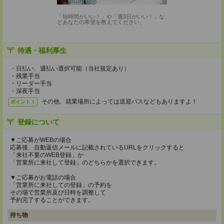
「短時間がいい！」や「週3日がいい！」な
どあなたの希望を教えてください。
待遇・福利厚生
・日払い、週払い選択可能（当社規定あり）
・残業手当
・リーダー手当
・深夜手当
その他、就業場所によっては送迎バスなどもありますよ！
ポイント！
登録について
▼ご応募がWEBの場合
応募後、自動返信メールに記載されているURLをクリックすると
「来社不要のWEB登録」か
「営業所に来社して登録」のどちらかを選択できます。
▼ご応募がお電話の場合
「営業所に来社しての登録」の予約を
その場で営業所及び日時を調整して
予約完了することができます。
持ち物