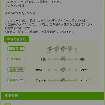
下記2つの内から登録方法を選択してください！
オンライン登録
or
営業所に来社をして登録
※マイワークでは、登録してからお仕事を紹介させて頂いています
※ご応募のタイミングによっては、ご希望のお仕事をご紹介できない
可能性もございます
※派遣先に関するご希望は、所属営業所へご相談下さい
職場の雰囲気
年齢層
20代
30
40
50
60
男女比率
女性
男性
職場の様子
活気あり
しずか
仕事の仕方
テキパキ
コツコツ
募集情報