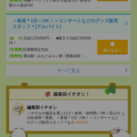
[勤務地]
高輪ゲートウェイ駅から徒歩1分
/
泉岳寺
駅から徒歩3分
＜単発＊1日～OK！＞コンサートなどのグッズ販売
スタッフ＊[アルバイト]
[給 与]
日給1万5000円～ ■最大で日給2万8500
円！
[交通費]
交通費規定支給
気になる！
[勤務地]
横浜駅
/
みなとみらい駅
/
西横浜駅
/
…
すべて見る
編集部イチオシ
＜ホテルの備品を運ぶだけ＞単発・短時間～OK／安心の
日給保障＊夜勤、＜単発＊1日～OK！＞コンサートなど
のグッズ販売スタッフ＊など
(8/6UP!)