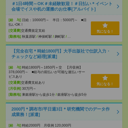
＃1日4時間～OK＃未経験歓迎！＃日払い＊イベント
会場でイスや机の運搬のお仕事[アルバイト]
[給 与]
日給：10000円～ 半日：5000円～ ■日
払いOK！
[交通費]
交通費規定支給
気になる！
[勤務地]
秋葉原駅
/
神保町駅
/
麹町駅
/
…
【完全在宅＊時給1800円】大手出版社で仕訳入力・
チェックなど経理[派遣]
[給 与]
時給1800円～1850円＋交 【月収例】
378,000円～ ■給与の前払いが可能な速払いサー
ビスあり
[交通費]
交通費支給あり
気になる！
[月収例]
30万円～
[勤務地]
東銀座駅から徒歩1分
/
銀座駅から徒歩5分
2000円＊調布市/平日週3日＊研究機関でのデータ作
成業務！[派遣]
[給 与]
時給2000円 月収例 120,000円