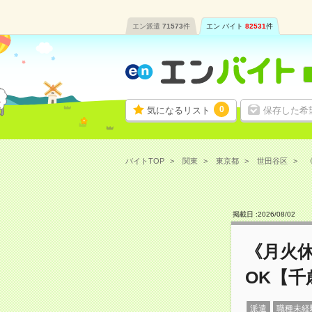
エン派遣
71573
件
エン バイト
82531
件
0
気になるリスト
保存した希
バイトTOP
関東
東京都
世田谷区
掲載日 :
2026
/
08
/
02
《月火
OK【千
派遣
職種未経