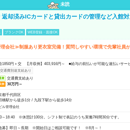
未読
円＊返却済みICカードと貸出カードの管理など入館
K
ブランクOK
WEB登録・面接OK
管理会社≫制服あり更衣室完備！質問しやすい環境で先輩社員
給1850円＋交 【月収例】403,916円～ ■給与の前払いが可能な速払いサー
交通費別途支給あり
交通費支給あり
通費
30万円～
収例
京都千代田区
田橋駅から徒歩1分
/
九段下駅から徒歩14分
ビル管理会社
:20～18:40 ※休憩計100分。シフト制で表記のうち実働7時間30分です。
急募】即日～長期 ※開始日はご相談可能です！ ※8月～！