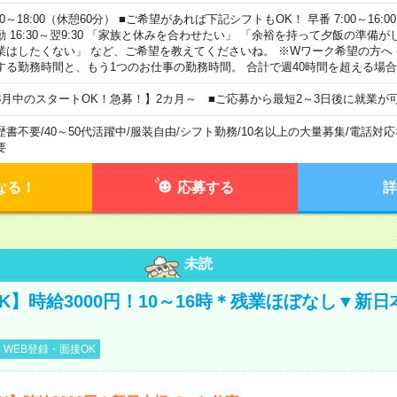
00～18:00（休憩60分） ■ご希望があれば下記シフトもOK！ 早番 7:00～16:00 遅
勤 16:30～翌9:30 「家族と休みを合わせたい」 「余裕を持って夕飯の準備
業はしたくない」 など、ご希望を教えてくださいね。 ※Wワーク希望の方へ
する勤務時間と、もう1つのお仕事の勤務時間。 合計で週40時間を超える場
8月中のスタートOK！急募！】2カ月～ ■ご応募から最短2～3日後に就業が
歴書不要
/
40～50代活躍中
/
服装自由
/
シフト勤務
/
10名以上の大量募集
/
電話対応
要
なる！
応募する
詳
未読
K】時給3000円！10～16時＊残業ほぼなし▼新
WEB登録・面接OK