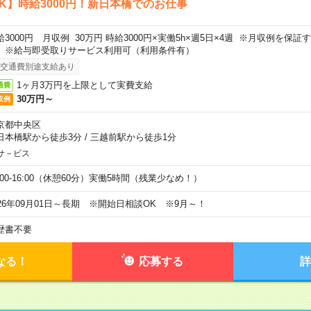
K】時給3000円！新日本橋でのお仕事
給3000円 月収例 30万円 時給3000円×実働5h×週5日×4週 ※月収例を保
。※給与即受取りサービス利用可（利用条件有）
交通費別途支給あり
1ヶ月3万円を上限として実費支給
通費
30万円～
収例
京都中央区
日本橋駅から徒歩3分
/
三越前駅から徒歩1分
サ－ビス
0:00-16:00（休憩60分）実働5時間（残業少なめ！）
026年09月01日～長期 ※開始日相談OK ※9月～！
歴書不要
なる！
応募する
詳