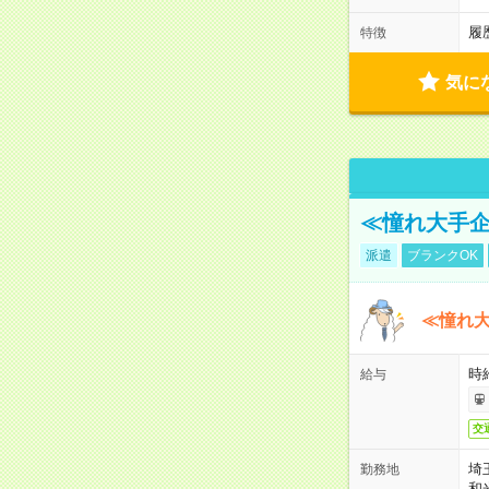
履
特徴
気に
≪憧れ大手企
派遣
ブランクOK
≪憧れ
時
給与
交
埼
勤務地
和