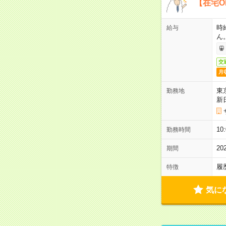
【在宅O
時
給与
ん
交
月
東
勤務地
新
1
勤務時間
2
期間
履
特徴
気に