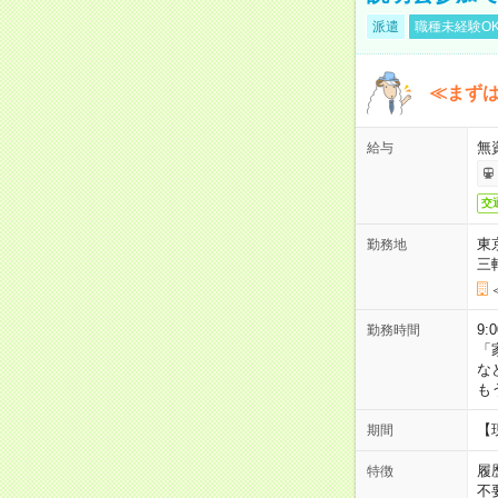
派遣
職種未経験O
≪まずは
無
給与
交
東
勤務地
三
9:
勤務時間
「
な
も
【
期間
履
特徴
不