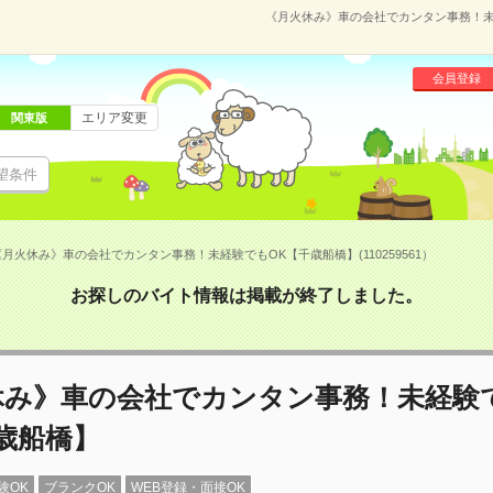
《月火休み》車の会社でカンタン事務！未経
会員登録
エリア変更
関東版
望条件
《月火休み》車の会社でカンタン事務！未経験でもOK【千歳船橋】(110259561）
お探しのバイト情報は掲載が終了しました。
休み》車の会社でカンタン事務！未経験
歳船橋】
験OK
ブランクOK
WEB登録・面接OK