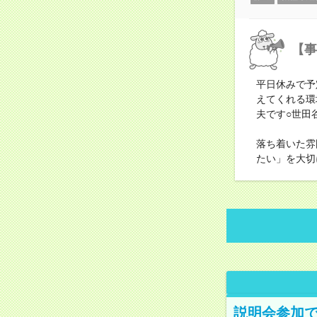
【事
平日休みで予
えてくれる環
夫です○世田
落ち着いた雰
たい」を大切
説明会参加で