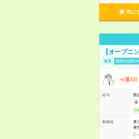
気に
【オープニン
派遣
職種未経験O
≪週3日
無
給与
交
東
勤務地
巣