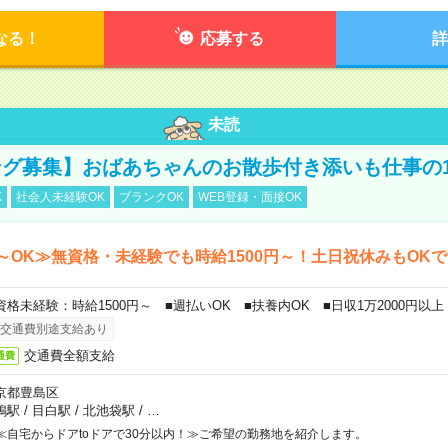
なる！
応募する
詳
未読
グ募集】おばあちゃんのお散歩付き添いも仕事の
K
社会人未経験OK
ブランクOK
WEB登録・面接OK
～OK≫無資格・未経験でも時給1500円～！土日祝休みもOK
資格未経験：時給1500円～ ■週払いOK ■扶養内OK ■日収1万2000円以上
交通費別途支給あり
交通費全額支給
通費
京都豊島区
鴨駅
/
目白駅
/
北池袋駅
/
…
≪自宅からドアtoドアで30分以内！≫ご希望の勤務地を紹介します。