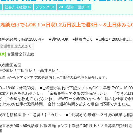
K
社会人未経験OK
ブランクOK
WEB登録・面接OK
相談だけでもOK！≫日収1.2万円以上で週3日～＆土日休みも
資格未経験：時給1500円～ ■週払いOK ■扶養内OK ■日収1万2000円以上
交通費別途支給あり
交通費全額支給
通費
京都世田谷区
軒茶屋駅
/
世田谷駅
/
下高井戸駅
/
…
≪自宅からドアtoドアで30分以内！≫ご希望の勤務地を紹介します。
00～18:00（休憩60分） ■ご希望があれば下記シフトもOK！ 早番 7:00～16:00 遅
家族と休みを合わせたい」 「余裕を持って夕飯の準備がしたい」 「できれば
ど、ご希望を教えてくださいね。 ※Wワーク希望の方へ 今ご覧のお仕事で希
う1つのお仕事の勤務時間。 合計で週40時間を超える場合は応募できません。
現在も積極採用中！急募！】2カ月～ ■ご応募から最短2～3日後の就業も相
歴書不要
/
40～50代活躍中
/
服装自由
/
シフト勤務
/
10名以上の大量募集
/
電話対応
要