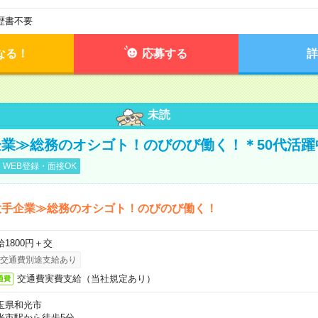
歴書不要
なる！
応募する
詳
未読
業≫総務のオシゴト！のびのび働く！＊50代活躍
WEB登録・面接OK
大手企業≫総務のオシゴト！のびのび働く！
給1800円＋交
交通費別途支給あり
交通費実費支給（当社規定あり）
通費
玉県和光市
光市駅から徒歩5分