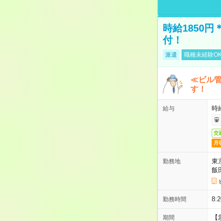
時給1850
付！
派遣
職種未経験O
≪ビル
す！
時
給与
交
月
東
勤務地
飯
8
勤務時間
【
期間