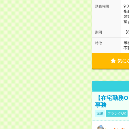
9:
勤務時間
夜
残
望
【
期間
履
特徴
不
気に
【在宅勤務O
事務
派遣
ブランクOK