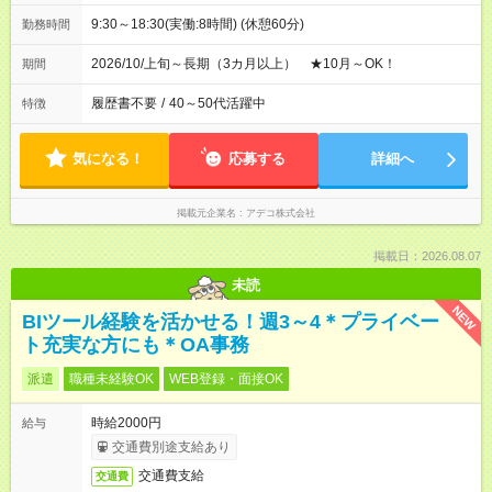
9:30～18:30(実働:8時間) (休憩60分)
勤務時間
2026/10/上旬～長期（3カ月以上） ★10月～OK！
期間
履歴書不要
/
40～50代活躍中
特徴
気になる！
応募する
詳細へ
掲載元企業名
アデコ株式会社
掲載日：2026.08.07
未読
NEW
BIツール経験を活かせる！週3～4＊プライベー
ト充実な方にも＊OA事務
派遣
職種未経験OK
WEB登録・面接OK
時給2000円
給与
交通費別途支給あり
交通費支給
交通費