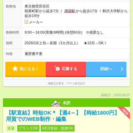
東京都世田谷区
勤務地
桜新町駅から徒歩7分
/
用賀駅
から徒歩17分
/
駒沢大学駅から
徒歩19分
メーカー
9:00～16:00(実働:6時間) (休憩60分) ※残業なし
勤務時間
2026/10/上旬～長期（3カ月以上） ★10月～OK！
期間
履歴書不要
特徴
気になる！
応募する
詳細へ
掲載元企業名
アデコ株式会社
掲載日：2026.08.07
未読
NEW
【駅直結】時短OK＊【週4～】【時給1800円】
用賀でのWEB制作・編集
派遣
ブランクOK
WEB登録・面接OK