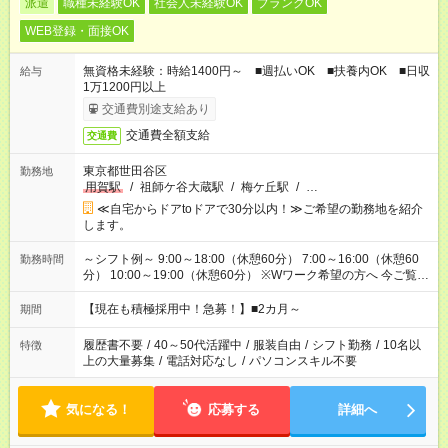
派遣
職種未経験OK
社会人未経験OK
ブランクOK
WEB登録・面接OK
無資格未経験：時給1400円～ ■週払いOK ■扶養内OK ■日収
給与
1万1200円以上
交通費別途支給あり
交通費全額支給
交通費
東京都世田谷区
勤務地
用賀駅
/
祖師ケ谷大蔵駅
/
梅ケ丘駅
/
…
≪自宅からドアtoドアで30分以内！≫ご希望の勤務地を紹介
します。
～シフト例～ 9:00～18:00（休憩60分） 7:00～16:00（休憩60
勤務時間
分） 10:00～19:00（休憩60分） ※Wワーク希望の方へ 今ご覧の
お仕事で希望する勤務時間と、もう1つのお仕事の勤務時間の合
計が 週40時間を超えなければOKです。
【現在も積極採用中！急募！】■2カ月～
期間
履歴書不要
/
40～50代活躍中
/
服装自由
/
シフト勤務
/
10名以
特徴
上の大量募集
/
電話対応なし
/
パソコンスキル不要
気になる！
応募する
詳細へ