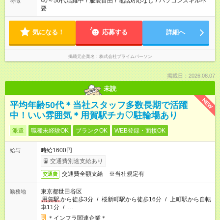
40～50代活躍中
/
服装自由
/
電話対応なし
/
パソコンスキル不
特徴
要
気になる！
応募する
詳細へ
掲載元企業名
株式会社プライムパーソン
掲載日：2026.08.07
未読
NEW
平均年齢50代＊当社スタッフ多数長期で活躍
中！いい雰囲気＊用賀駅チカ♡駐輪場あり
派遣
職種未経験OK
ブランクOK
WEB登録・面接OK
時給1600円
給与
交通費別途支給あり
交通費全額支給 ※当社規定有
交通費
東京都世田谷区
勤務地
用賀駅
から徒歩3分
/
桜新町駅から徒歩16分
/
上町駅から自転
車11分
/
…
＊インフラ関連企業＊