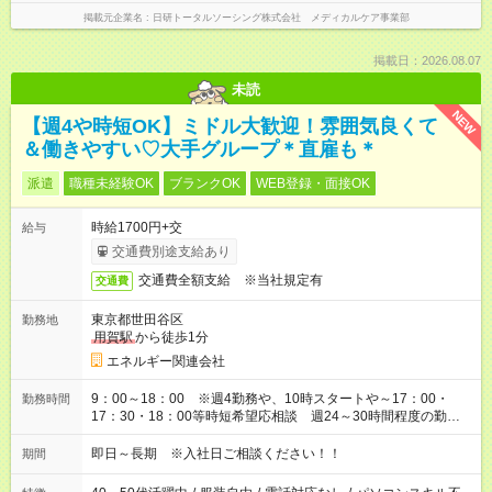
掲載元企業名
日研トータルソーシング株式会社 メディカルケア事業部
掲載日：2026.08.07
未読
NEW
【週4や時短OK】ミドル大歓迎！雰囲気良くて
＆働きやすい♡大手グループ＊直雇も＊
派遣
職種未経験OK
ブランクOK
WEB登録・面接OK
時給1700円+交
給与
交通費別途支給あり
交通費全額支給 ※当社規定有
交通費
東京都世田谷区
勤務地
用賀駅
から徒歩1分
エネルギー関連会社
9：00～18：00 ※週4勤務や、10時スタートや～17：00・
勤務時間
17：30・18：00等時短希望応相談 週24～30時間程度の勤務
で応相談 ※残業はありません
即日～長期 ※入社日ご相談ください！！
期間