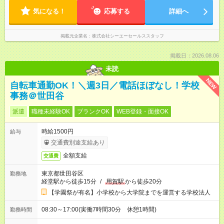
気になる！
応募する
詳細へ
掲載元企業名
株式会社シーエーセールススタッフ
掲載日：2026.08.06
未読
NEW
自転車通勤OK！＼週3日／電話ほぼなし！学校
事務＠世田谷
派遣
職種未経験OK
ブランクOK
WEB登録・面接OK
時給1500円
給与
交通費別途支給あり
全額支給
交通費
東京都世田谷区
勤務地
経堂駅から徒歩15分
/
用賀駅
から徒歩20分
【学園祭が有名】小学校から大学院までを運営する学校法人
08:30～17:00(実働7時間30分 休憩1時間)
勤務時間