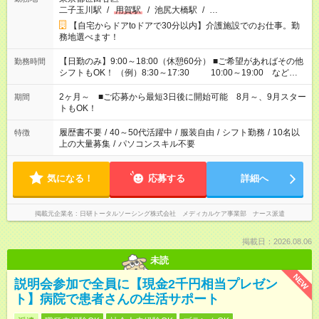
二子玉川駅
/
用賀駅
/
池尻大橋駅
/
…
【自宅からドアtoドアで30分以内】介護施設でのお仕事。勤
務地選べます！
【日勤のみ】9:00～18:00（休憩60分） ■ご希望があればその他
勤務時間
シフトもOK！ （例）8:30～17:30 10:00～19:00 など
「家族とお休みを合わせたい」 「できれば残業はしたくない」
など、あなたのご希望に沿ったお仕事をご紹介します！ ※Wワ
2ヶ月～ ■ご応募から最短3日後に開始可能 8月～、9月スター
期間
ーク希望の方へ 今ご覧のお仕事で希望する勤務時間と、もう1つ
トもOK！
のお仕事の勤務時間。 合計で週40時間を超える場合は応募でき
ません
履歴書不要
/
40～50代活躍中
/
服装自由
/
シフト勤務
/
10名以
特徴
上の大量募集
/
パソコンスキル不要
気になる！
応募する
詳細へ
掲載元企業名
日研トータルソーシング株式会社 メディカルケア事業部 ナース派遣
掲載日：2026.08.06
未読
NEW
説明会参加で全員に【現金2千円相当プレゼン
ト】病院で患者さんの生活サポート