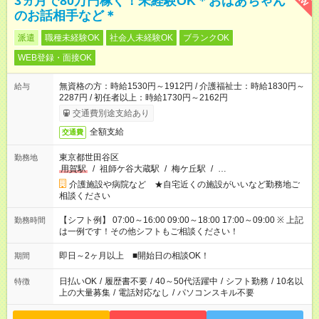
3ヵ月で80万円稼ぐ！未経験OK＊おばあちゃん
のお話相手など＊
派遣
職種未経験OK
社会人未経験OK
ブランクOK
WEB登録・面接OK
無資格の方：時給1530円～1912円 / 介護福祉士：時給1830円～
給与
2287円 / 初任者以上：時給1730円～2162円
交通費別途支給あり
全額支給
交通費
東京都世田谷区
勤務地
用賀駅
/
祖師ケ谷大蔵駅
/
梅ケ丘駅
/
…
介護施設や病院など ★自宅近くの施設がいいなど勤務地ご
相談ください
【シフト例】 07:00～16:00 09:00～18:00 17:00～09:00 ※ 上記
勤務時間
は一例です！その他シフトもご相談ください！
即日～2ヶ月以上 ■開始日の相談OK！
期間
日払いOK
/
履歴書不要
/
40～50代活躍中
/
シフト勤務
/
10名以
特徴
上の大量募集
/
電話対応なし
/
パソコンスキル不要