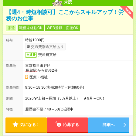
未読
NEW
【週4・時短相談可】ここからスキルアップ！労
務のお仕事
派遣
職種未経験OK
WEB登録・面接OK
時給1900円
給与
交通費別途支給あり
交通費支給
交通費
東京都世田谷区
勤務地
用賀駅
から徒歩2分
医療・福祉
9:30～18:30(実働:8時間) (休憩60分)
勤務時間
2026/9/上旬～長期（3カ月以上） ★9月～OK！
期間
履歴書不要
/
40～50代活躍中
特徴
気になる！
応募する
詳細へ