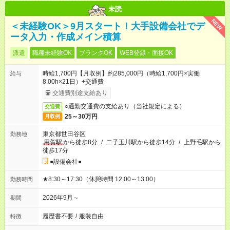
未読
NEW
＜未経験OK＞9月スタート！大手設備会社でデ
ータ入力・作成メイン積算
派遣
職種未経験OK
ブランクOK
WEB登録・面接OK
時給1,700円【月収例】約285,000円（時給1,700円×実働
給与
8.00h×21日）+交通費
交通費別途支給あり
○通勤交通費の支給あり（当社規定による）
交通費
25～30万円
月収例
東京都世田谷区
勤務地
用賀駅
から徒歩8分
/
二子玉川駅から徒歩14分
/
上野毛駅から
徒歩17分
●設備会社●
★8:30～17:30（休憩時間 12:00～13:00）
勤務時間
2026年9月～
期間
履歴書不要
/
服装自由
特徴