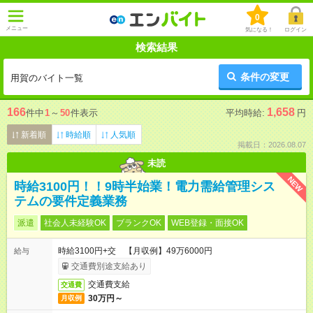
0
メニュー
気になる！
ログイン
検索結果
条件の変更
用賀のバイト一覧
166
1,658
件中
1
～
50
件表示
平均時給:
円
新着順
時給順
人気順
掲載日：2026.08.07
未読
NEW
時給3100円！！9時半始業！電力需給管理シス
テムの要件定義業務
派遣
社会人未経験OK
ブランクOK
WEB登録・面接OK
時給3100円+交 【月収例】49万6000円
給与
交通費別途支給あり
交通費支給
交通費
30万円～
月収例