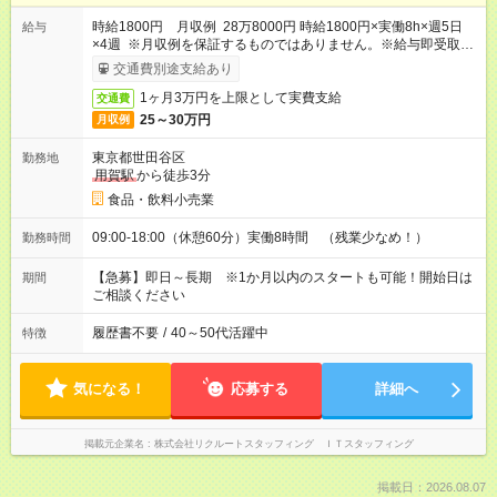
時給1800円 月収例 28万8000円 時給1800円×実働8h×週5日
給与
×4週 ※月収例を保証するものではありません。※給与即受取り
サービス利用可（利用条件有）
交通費別途支給あり
1ヶ月3万円を上限として実費支給
交通費
25～30万円
月収例
東京都世田谷区
勤務地
用賀駅
から徒歩3分
食品・飲料小売業
09:00-18:00（休憩60分）実働8時間 （残業少なめ！）
勤務時間
【急募】即日～長期 ※1か月以内のスタートも可能！開始日は
期間
ご相談ください
履歴書不要
/
40～50代活躍中
特徴
気になる！
応募する
詳細へ
掲載元企業名
株式会社リクルートスタッフィング ＩＴスタッフィング
掲載日：2026.08.07