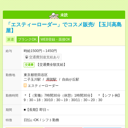
未読
「エスティーローダー」でコスメ販売/ 【玉川高島
屋】
派遣
ブランクOK
WEB登録・面接OK
時給1500円～1450円
給与
交通費別途支給あり
【交通費全額支給】
交通費
東京都世田谷区
勤務地
二子玉川駅
/
用賀駅
/
自由が丘駅
エスティーローダー
＊【（実働）7時間30分（休憩）1時間30分】 ＊【シフト例】
勤務時間
9：30～18：30/10：30～19：30/11：30～20：30
■【長期】即日～
期間
日払いOK
/
シフト勤務
特徴