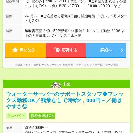
【日勤のみ】9:00～17:00（休憩60分） ■ご希望があればその他
勤務時間
シフトもOK！ （例）8:30～17:30 10:00～19:00 など
「家族とお休みを合わせたい」 「できれば残業はしたくない」
など、あなたのご希望に沿ったお仕事をご紹介します！ ※Wワ
2ヶ月～ ■ご応募から最短3日後に開始可能 8月～、9月スター
期間
ーク希望の方へ 今ご覧のお仕事で希望する勤務時間と、もう1つ
トもOK！
のお仕事の勤務時間。 合計で週40時間を超える場合は応募でき
ません
履歴書不要
/
40～50代活躍中
/
服装自由
/
シフト勤務
/
10名以
特徴
上の大量募集
/
パソコンスキル不要
気になる！
応募する
詳細へ
掲載元企業名
日研トータルソーシング株式会社 メディカルケア事業部 ナース派遣
未読
ウォーターサーバーのサポートスタッフ◆フレッ
クス勤務OK／残業なしで時給2，000円～／働き
やすさ◎
アルバイト
職種未経験OK
時給2,000円～
給与
各種インセンティブ（訪問手当・成約手当） ★「訪問するだ