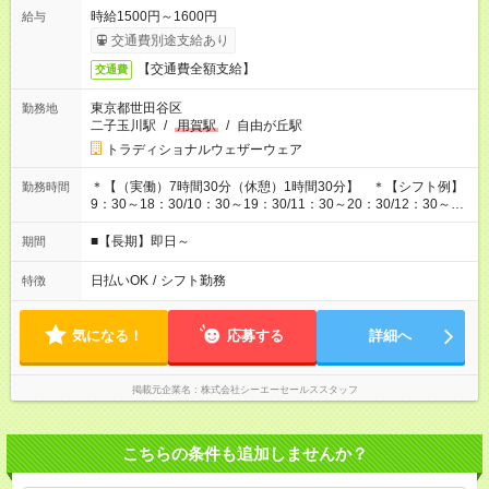
時給1500円～1600円
給与
交通費別途支給あり
【交通費全額支給】
交通費
東京都世田谷区
勤務地
二子玉川駅
/
用賀駅
/
自由が丘駅
トラディショナルウェザーウェア
＊【（実働）7時間30分（休憩）1時間30分】 ＊【シフト例】
勤務時間
9：30～18：30/10：30～19：30/11：30～20：30/12：30～
21：30
■【長期】即日～
期間
日払いOK
/
シフト勤務
特徴
気になる！
応募する
詳細へ
掲載元企業名
株式会社シーエーセールススタッフ
こちらの条件も追加しませんか？