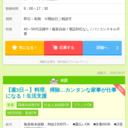
9：00～17：30
勤務時間
即日～長期 ※開始日ご相談可
期間
40～50代活躍中
/
服装自由
/
電話対応なし
/
パソコンスキル不
特徴
要
気になる！
応募する
詳細へ
掲載元企業名
株式会社プライムパーソン
掲載日：2026.08.07
未読
NEW
【週3日～】料理、掃除…カンタンな家事が仕事
になる！生活支援
派遣
職種未経験OK
社会人未経験OK
ブランクOK
WEB登録・面接OK
無資格未経験：時給1500円～ ■週払いOK ■扶養内OK ■日収
給与