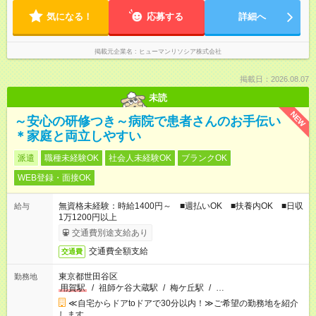
気になる！
応募する
詳細へ
掲載元企業名
ヒューマンリソシア株式会社
掲載日：2026.08.07
未読
NEW
～安心の研修つき～病院で患者さんのお手伝い
＊家庭と両立しやすい
派遣
職種未経験OK
社会人未経験OK
ブランクOK
WEB登録・面接OK
無資格未経験：時給1400円～ ■週払いOK ■扶養内OK ■日収
給与
1万1200円以上
交通費別途支給あり
交通費全額支給
交通費
東京都世田谷区
勤務地
用賀駅
/
祖師ケ谷大蔵駅
/
梅ケ丘駅
/
…
≪自宅からドアtoドアで30分以内！≫ご希望の勤務地を紹介
します。