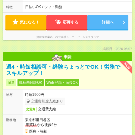
日払いOK
/
シフト勤務
特徴
気になる！
応募する
詳細へ
掲載元企業名
株式会社シーエーセールススタッフ
掲載日：2026.08.07
未読
NEW
週4・時短相談可・経験ちょっとでOK！労務で
スキルアップ！
派遣
職種未経験OK
WEB登録・面接OK
時給1900円
給与
交通費別途支給あり
交通費支給
交通費
東京都世田谷区
勤務地
用賀駅
から徒歩2分
医療・福祉