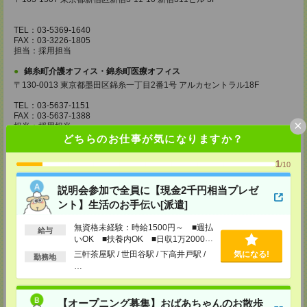
TEL：03-5369-1640
FAX：03-3226-1805
担当：採用担当
錦糸町介護オフィス・錦糸町医療オフィス
〒130-0013 東京都墨田区錦糸一丁目2番1号 アルカセントラル18F
TEL：03-5637-1151
FAX：03-5637-1388
×
担当：採用担当
どちらのお仕事が気になりますか？
西東京医療オフィス
〒180-0004 東京都武蔵野市吉祥寺本町1丁目14番5号 吉祥寺本町ビル5F
1
/10
TEL：0422-23-0901
説明会参加で全員に【現金2千円相当プレゼ
FAX：0422-23-0905
担当：採用担当
ント】生活のお手伝い[派遣]
町田介護オフィス
無資格未経験：時給1500円～ ■週払
給与
〒194-0022 東京都町田市森野1丁目36番14号 ビオレ町田ビル3F
いOK ■扶養内OK ■日収1万2000円
以上
三軒茶屋駅 / 世田谷駅 / 下高井戸駅 /
気になる!
TEL：042-728-3021
勤務地
…
FAX：042-728-3025
担当：採用担当
川崎医療オフィス・横浜医療オフィス
【オープニング募集】おばあちゃんのお散歩