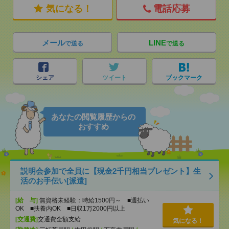
気になる！
電話応募
メール
LINE
で送る
で送る
シェア
ツイート
ブックマーク
あなたの閲覧履歴からの
おすすめ
説明会参加で全員に【現金2千円相当プレゼント】生
活のお手伝い[派遣]
[給 与]
無資格未経験：時給1500円～ ■週払い
OK ■扶養内OK ■日収1万2000円以上
[交通費]
交通費全額支給
気になる！