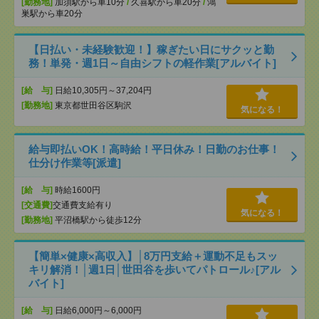
[勤務地]
加須駅から車10分
/
久喜駅から車20分
/
鴻
巣駅から車20分
【日払い・未経験歓迎！】稼ぎたい日にサクッと勤
務！単発・週1日～自由シフトの軽作業[アルバイト]
[給 与]
日給10,305円～37,204円
[勤務地]
東京都世田谷区駒沢
気になる！
給与即払いOK！高時給！平日休み！日勤のお仕事！
仕分け作業等[派遣]
[給 与]
時給1600円
[交通費]
交通費支給有り
気になる！
[勤務地]
平沼橋駅から徒歩12分
【簡単×健康×高収入】│8万円支給＋運動不足もスッ
キリ解消！│週1日│世田谷を歩いてパトロール♪[アル
バイト]
[給 与]
日給6,000円～6,000円