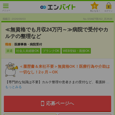
0
メニュー
気になる！
ログイン
掲載日 :2026
/
08
/
03
No.SSMZT医IS2_区内36
≪無資格でも月収24万円～≫病院で受付やカ
ルテの整理など
職種：
医療事務・病院受付
派遣
社会人未経験OK
ブランクOK
WEB登録・面接OK
＜履歴書＆来社不要＞無資格OK！医療行為や介助は
一切なし！2ヶ月～OK
【専門的な知識は不要】カルテ整理や患者さまの受付など、看護師
...
もっとみる
応募ページへ