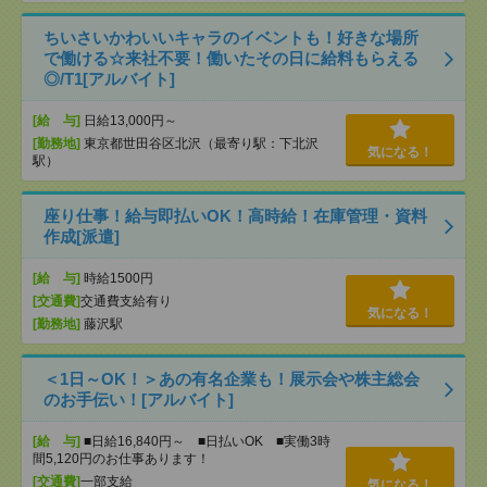
ちいさいかわいいキャラのイベントも！好きな場所
で働ける☆来社不要！働いたその日に給料もらえる
◎/T1[アルバイト]
[給 与]
日給13,000円～
[勤務地]
東京都世田谷区北沢（最寄り駅：下北沢
気になる！
駅）
座り仕事！給与即払いOK！高時給！在庫管理・資料
作成[派遣]
[給 与]
時給1500円
[交通費]
交通費支給有り
気になる！
[勤務地]
藤沢駅
＜1日～OK！＞あの有名企業も！展示会や株主総会
のお手伝い！[アルバイト]
[給 与]
■日給16,840円～ ■日払いOK ■実働3時
間5,120円のお仕事あります！
[交通費]
一部支給
気になる！