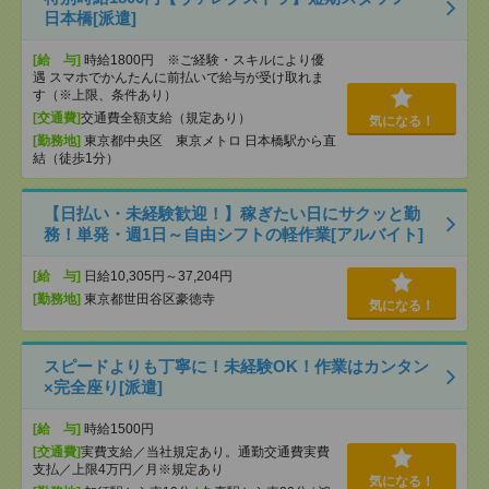
日本橋[派遣]
[給 与]
時給1800円 ※ご経験・スキルにより優
遇 スマホでかんたんに前払いで給与が受け取れま
す（※上限、条件あり）
[交通費]
交通費全額支給（規定あり）
気になる！
[勤務地]
東京都中央区 東京メトロ 日本橋駅から直
結（徒歩1分）
【日払い・未経験歓迎！】稼ぎたい日にサクッと勤
務！単発・週1日～自由シフトの軽作業[アルバイト]
[給 与]
日給10,305円～37,204円
[勤務地]
東京都世田谷区豪徳寺
気になる！
スピードよりも丁寧に！未経験OK！作業はカンタン
×完全座り[派遣]
[給 与]
時給1500円
[交通費]
実費支給／当社規定あり。通勤交通費実費
支払／上限4万円／月※規定あり
気になる！