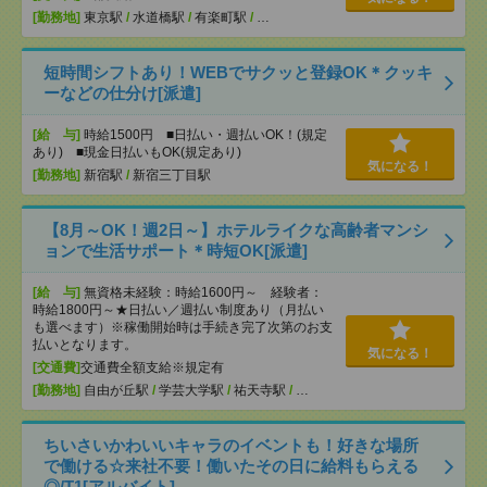
[勤務地]
東京駅
/
水道橋駅
/
有楽町駅
/
…
短時間シフトあり！WEBでサクッと登録OK＊クッキ
ーなどの仕分け[派遣]
[給 与]
時給1500円 ■日払い・週払いOK！(規定
あり) ■現金日払いもOK(規定あり)
気になる！
[勤務地]
新宿駅
/
新宿三丁目駅
【8月～OK！週2日～】ホテルライクな高齢者マンシ
ョンで生活サポート＊時短OK[派遣]
[給 与]
無資格未経験：時給1600円～ 経験者：
時給1800円～★日払い／週払い制度あり（月払い
も選べます）※稼働開始時は手続き完了次第のお支
払いとなります。
気になる！
[交通費]
交通費全額支給※規定有
[勤務地]
自由が丘駅
/
学芸大学駅
/
祐天寺駅
/
…
ちいさいかわいいキャラのイベントも！好きな場所
で働ける☆来社不要！働いたその日に給料もらえる
◎/T1[アルバイト]