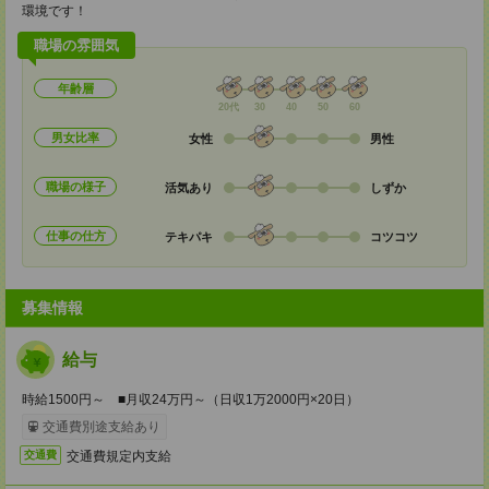
環境です！
職場の雰囲気
年齢層
20代
30
40
50
60
男女比率
女性
男性
職場の様子
活気あり
しずか
仕事の仕方
テキパキ
コツコツ
募集情報
給与
時給1500円～ ■月収24万円～（日収1万2000円×20日）
交通費別途支給あり
交通費規定内支給
交通費