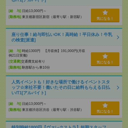
[給 与]
日給13,000円～
[勤務地]
東京都新宿区新宿（最寄り駅：新宿駅）
気になる！
座り仕事！給与即払いOK！高時給！平日休み！牛乳
の検査[派遣]
[給 与]
時給1300円 【月収例】191,000円(月収
例21日実働)
[交通費]
交通費支給有り
気になる！
[勤務地]
駒形駅から車10分
人気イベントも！好きな場所で働けるイベントスタ
ッフ☆来社不要！働いたその日に給料もらえる日払
い/T1[アルバイト]
[給 与]
日給13,000円～
[勤務地]
東京都渋谷区渋谷（最寄り駅：渋谷駅）
気になる！
特別時給1800円【ヴァレクストラ】短期スタッフ