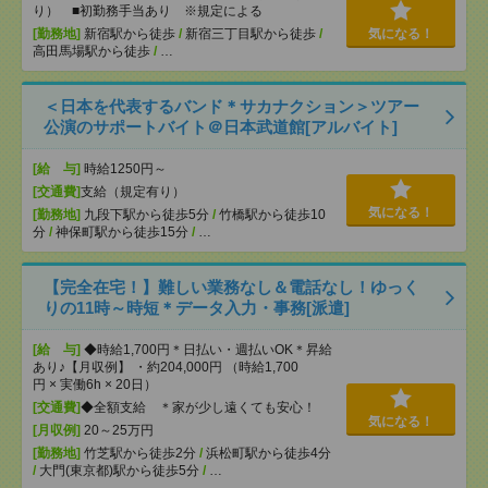
り） ■初勤務手当あり ※規定による
[勤務地]
新宿駅から徒歩
/
新宿三丁目駅から徒歩
/
気になる！
高田馬場駅から徒歩
/
…
＜日本を代表するバンド＊サカナクション＞ツアー
公演のサポートバイト＠日本武道館[アルバイト]
[給 与]
時給1250円～
[交通費]
支給（規定有り）
気になる！
[勤務地]
九段下駅から徒歩5分
/
竹橋駅から徒歩10
分
/
神保町駅から徒歩15分
/
…
【完全在宅！】難しい業務なし＆電話なし！ゆっく
りの11時～時短＊データ入力・事務[派遣]
[給 与]
◆時給1,700円＊日払い・週払いOK＊昇給
あり♪【月収例】 ・約204,000円 （時給1,700
円 × 実働6h × 20日）
[交通費]
◆全額支給 ＊家が少し遠くても安心！
気になる！
[月収例]
20～25万円
[勤務地]
竹芝駅から徒歩2分
/
浜松町駅から徒歩4分
/
大門(東京都)駅から徒歩5分
/
…