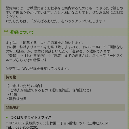
登録時には、ご希望に合うお仕事をご案内するためにも、できるだけ話しや
すい雰囲気を心がけています。たとえ細かなことでも、ぜひお気軽にご相談
ください。
わたしたちは、「がんばるあなた」をバックアップいたします！
登録について
まずは、「応募する」よりご応募をお願いします。
その後、弊社よりメールをお送り致しますので、そのメールにて「面接なし
のWEB登録」か、実際にお越しいただく「登録会」を選択できます！
［登録］⇒［お仕事案内］⇒［就業］までの迅速さは、スタッフサービスグ
ループならではの特徴です。
※現在は、Web登録を推奨しております。
持ち物
【ご来社いただく場合】
・ご本人が確認できるもの（運転免許証、保険証など）
・印鑑
・職務経歴書
登録場所
つくばサテライトオフィス
〒305-0032 茨城県つくば市竹園一丁目6番地1 つくば三井ビル16F
TEL：029-855-3201