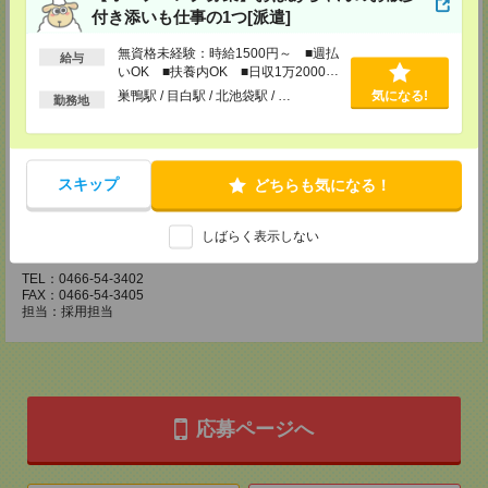
〒210-0007 神奈川県川崎市川崎区駅前本町3-1 NMF川崎東口ビル7F
付き添いも仕事の1つ[派遣]
TEL：044-233-3501
FAX：044-233-4305
無資格未経験：時給1500円～ ■週払
担当：採用担当者
給与
いOK ■扶養内OK ■日収1万2000円
横浜介護オフィス
以上
巣鴨駅 / 目白駅 / 北池袋駅 / …
気になる!
勤務地
〒221-0835 神奈川県横浜市神奈川区鶴屋町2-23-2 TSプラザビルディング
5F
TEL：045-320-1901
FAX：044-233-4305
担当：採用担当者
スキップ
どちらも気になる！
神奈川医療オフィス
〒251-0023 神奈川県藤沢市鵠沼花沢町1-17 藤沢朝日生命信和実業ビル
しばらく表示しない
5F
TEL：0466-54-3402
FAX：0466-54-3405
担当：採用担当
応募ページへ