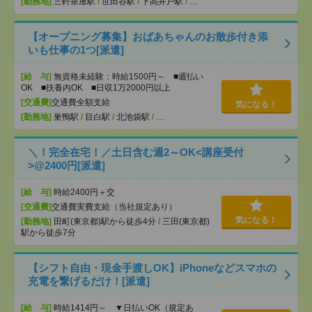
[勤務地]
三軒茶屋駅
/
世田谷駅
/
下高井戸駅
/
…
【オープニング募集】おばあちゃんのお散歩付き添
いも仕事の1つ[派遣]
[給 与]
無資格未経験：時給1500円～ ■週払い
OK ■扶養内OK ■日収1万2000円以上
[交通費]
交通費全額支給
気になる！
[勤務地]
巣鴨駅
/
目白駅
/
北池袋駅
/
…
＼！完全在宅！／土日含む週2～OK<講座受付
>@2400円[派遣]
[給 与]
時給2400円＋交
[交通費]
交通費実費支給（当社規定あり）
気になる！
[勤務地]
田町(東京都)駅から徒歩4分
/
三田(東京都)
駅から徒歩7分
【シフト自由・現金手渡しOK】iPhoneなどスマホの
充電を繋げるだけ！[派遣]
[給 与]
時給1414円～ ▼日払いOK（規定あ