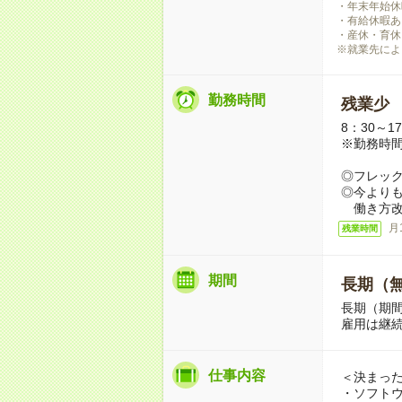
・年末年始休
・有給休暇あ
・産休・育休
※就業先によ
勤務時間
残業少
8：30～1
※勤務時
◎フレッ
◎今より
働き方改
月
残業時間
期間
長期（
長期（期
雇用は継
仕事内容
＜決まっ
・ソフト