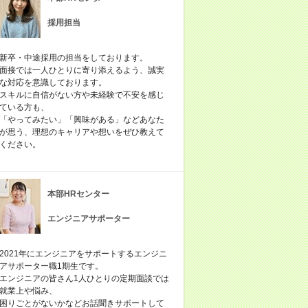
採用担当
新卒・中途採用の担当をしております。
面接では一人ひとりに寄り添えるよう、誠実
な対応を意識しております。
スキルに自信がない方や未経験で不安を感じ
ている方も、
「やってみたい」「興味がある」などあなた
が思う、理想のキャリアや想いをぜひ教えて
ください。
本部HRセンター
エンジニアサポーター
2021年にエンジニアをサポートするエンジニ
アサポーター職1期生です。
エンジニアの皆さん1人ひとりの定期面談では
就業上や悩み、
困りごとがないかなどお話聞きサポートして