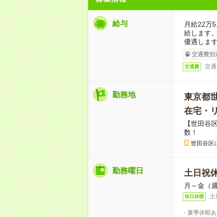
給与
月給22万
給します
優遇しま
交通費別
交通
交通費
勤務地
東京都
在宅・
【世田谷
数！
世田谷区
勤務曜日
土日祝
月～金（週
土
休日休暇
・夏季休暇あ