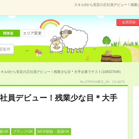
スキル0から安定の正社員デビュー！残業少な
会員登録
エリア変更
関東版
望条件
スキル0から安定の正社員デビュー！残業少な目＊大手企業でテスト(108327548）
No.STFSVS東京_09・C1-4070
正社員デビュー！残業少な目＊大手
験OK
ブランクOK
WEB登録・面接OK