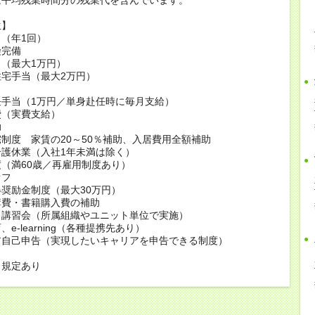
生】
（年1回）
険完備
（最大1万円）
宅手当（最大2万円）
当
任手当（1万円／単身赴任時に毎月支給）
費（実費支給）
助
制度 家賃の20～50％補助、入居費用全額補助
護休業（入社1年未満は除く）
（満60歳／再雇用制度あり）
オフ
奨励金制度（最大30万円）
講費・書籍購入費の補助
・講習会（所属組織やユニット単位で実施）
e-learning（各種提携先あり）
ア自己申告（実現したいキャリアを申告できる制度）
も規定あり