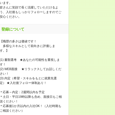
います。
皆さんに笑顔で長く活躍していただけるよ
う、入社後もしっかりフォローしますのでご
安心ください。
登録について
【職歴の多さは価値です！
多様なスキルとして前向きに評価しま
す。】
(1) 書類選考 ★あなたの可能性を重視しま
す！
(2) WEB面接 ★リラックスしてお話しくだ
さい！
(3) 内定（希望・スキルをもとに就業先選
定） ★入社後フォロー体制あり！
＊応募～内定：2週間以内を予定
＊土日・平日19時以降も含め、面接日もご相
談ください！
＊応募後1か月以内の入社OK！（入社時期も
ご相談ください）