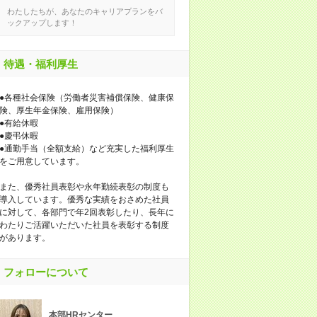
わたしたちが、あなたのキャリアプランをバ
ックアップします！
待遇・福利厚生
●各種社会保険（労働者災害補償保険、健康保
険、厚生年金保険、雇用保険）
●有給休暇
●慶弔休暇
●通勤手当（全額支給）など充実した福利厚生
をご用意しています。
また、優秀社員表彰や永年勤続表彰の制度も
導入しています。優秀な実績をおさめた社員
に対して、各部門で年2回表彰したり、長年に
わたりご活躍いただいた社員を表彰する制度
があります。
フォローについて
本部HRセンター