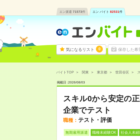
エン派遣
71573
件
エン バイト
82531
件
0
気になるリスト
保存した希
バイトTOP
関東
東京都
世田谷区
掲載日 :
2026
/
08
/
03
スキル0から安定の
企業でテスト
テスト・評価
職種：
無期雇用派遣
職種未経験OK
社会人未経