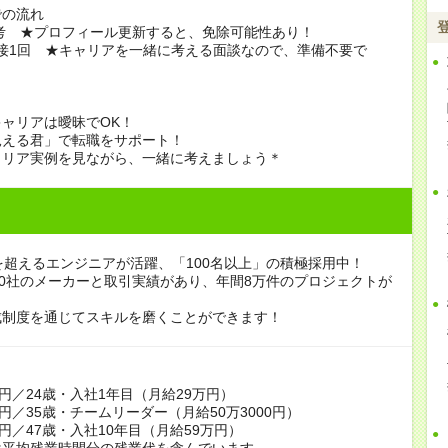
での流れ
選考 ★プロフィール更新すると、免除可能性あり！
B面接1回 ★キャリアを一緒に考える面談なので、準備不要で
ャリアは曖昧でOK！
見える君」で転職をサポート！
ャリア実例を見ながら、一緒に考えましょう＊
を超えるエンジニアが活躍、「100名以上」の積極採用中！
00社のメーカーと取引実績があり、年間8万件のプロジェクトが
。
成制度を通じてスキルを磨くことができます！
】
万円／24歳・入社1年目（月給29万円）
万円／35歳・チームリーダー（月給50万3000円）
万円／47歳・入社10年目（月給59万円）
は平均残業時間分の残業代を含んでいます。