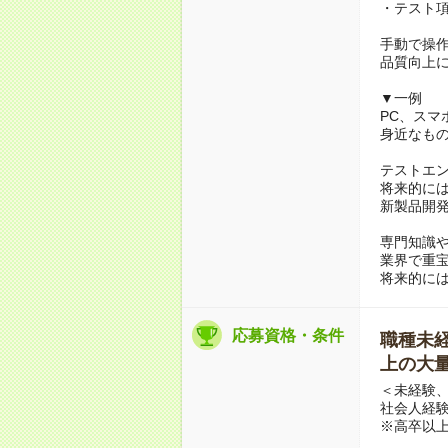
・テスト
手動で操
品質向上
▼一例
PC、スマ
身近なも
テストエ
将来的に
新製品開
専門知識
業界で重
将来的に
応募資格・条件
職種未経験
上の大量
＜未経験、
社会人経
※高卒以