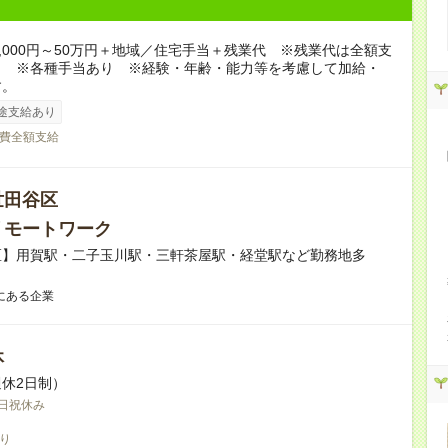
5,000円～50万円＋地域／住宅手当＋残業代 ※残業代は全額支
。 ※各種手当あり ※経験・年齢・能力等を考慮して加給・
す。
途支給あり
費全額支給
世田谷区
リモートワーク
区】用賀駅・二子玉川駅・三軒茶屋駅・経堂駅など勤務地多
にある企業
休
休2日制）
日祝休み
り