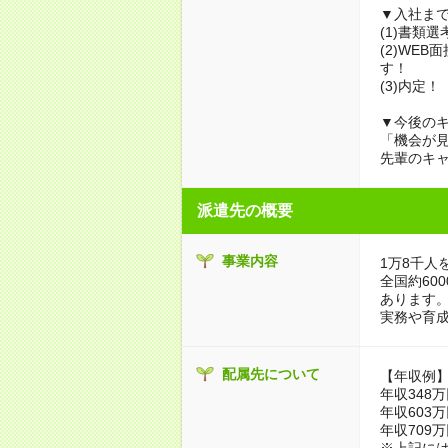
▼入社ま
(1)書類
(2)WE
す！
(3)内定！
▼今後のキ
「機会が
先輩のキ
派遣先の概要
事業内容
1万8千人
全国約60
あります
実務や育
配属先について
【年収例
年収348
年収603
年収709
※上記に