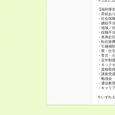
【福利厚
・昇給あり
・社会保
・継続手当
・地域／住
・役職手
・単身赴
・転任旅
・引越補
・寮・社宅
・育児・介
・定年制度
・キック
・資格取得
・講座受
・勉強会
・通信教育、
・キャリ
※いずれ