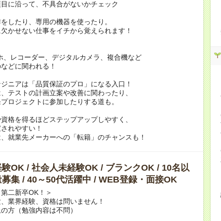
項目に沿って、不具合がないかチェック
作をしたり、専用の機器を使ったり。
に欠かせない仕事をイチから覚えられます！
ホ、レコーダー、デジタルカメラ、複合機など
のなどに関われる！
ンジニアは「品質保証のプロ」になる入口！
は、テストの計画立案や改善に関わったり、
発プロジェクトに参加したりする道も。
や資格を得るほどステップアップしやすく、
宝されやすい！
は、就業先メーカーへの「転籍」のチャンスも！
OK / 社会人未経験OK / ブランクOK / 10名以
募集 / 40～50代活躍中 / WEB登録・面接OK
第二新卒OK！＞
験、業界経験、資格は問いません！
上の方（勉強内容は不問）