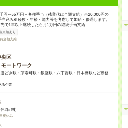
6千円～55万円＋各種手当（残業代は全額支給）※20,000円の
手当込み※経験・年齢・能力等を考慮して加給・優遇します。
先で1年以上継続したら月1万円の継続手当支給
途支給あり
費全額支給
中央区
リモートワーク
】勝どき駅・茅場町駅・銀座駅・八丁堀駅・日本橋駅など勤務
ある企業
休
休2日制）
日祝休み
り