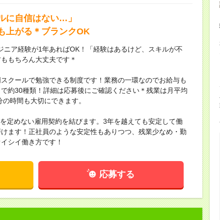
ルに自信はない…」
も上がる＊ブランクOK
ジニア経験が1年あればOK！「経験はあるけど、スキルが不
方ももちろん大丈夫です＊
門スクールで勉強できる制度です！業務の一環なのでお給与も
Dまで約30種類！詳細は応募後にご確認ください＊残業は月平均
自分の時間も大切にできます。
間を定めない雇用契約を結びます。3年を越えても安定して働
磨けます！正社員のような安定性もありつつ、残業少なめ・勤
オイシイ働き方です！
応募する