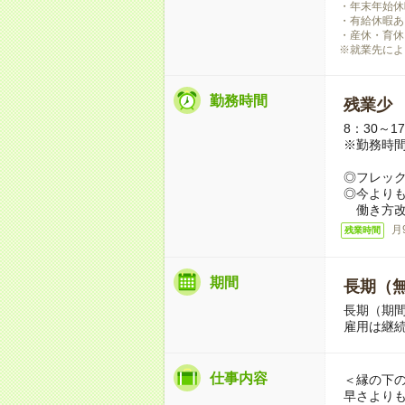
・年末年始休
・有給休暇あ
・産休・育休
※就業先によ
勤務時間
残業少
8：30～1
※勤務時
◎フレッ
◎今より
働き方改
月
残業時間
期間
長期（
長期（期
雇用は継
仕事内容
＜縁の下
早さより