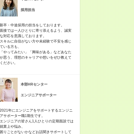
採用担当
新卒・中途採用の担当をしております。
面接では一人ひとりに寄り添えるよう、誠実
な対応を意識しております。
スキルに自信がない方や未経験で不安を感じ
ている方も、
「やってみたい」「興味がある」などあなた
が思う、理想のキャリアや想いをぜひ教えて
ください。
本部HRセンター
エンジニアサポーター
2021年にエンジニアをサポートするエンジニ
アサポーター職1期生です。
エンジニアの皆さん1人ひとりの定期面談では
就業上や悩み、
困りごとがないかなどお話聞きサポートして