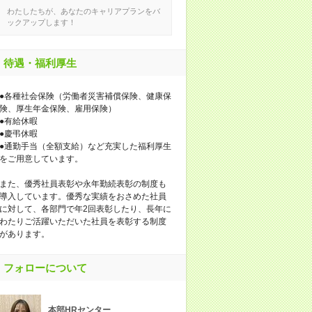
わたしたちが、あなたのキャリアプランをバ
ックアップします！
待遇・福利厚生
●各種社会保険（労働者災害補償保険、健康保
険、厚生年金保険、雇用保険）
●有給休暇
●慶弔休暇
●通勤手当（全額支給）など充実した福利厚生
をご用意しています。
また、優秀社員表彰や永年勤続表彰の制度も
導入しています。優秀な実績をおさめた社員
に対して、各部門で年2回表彰したり、長年に
わたりご活躍いただいた社員を表彰する制度
があります。
フォローについて
本部HRセンター