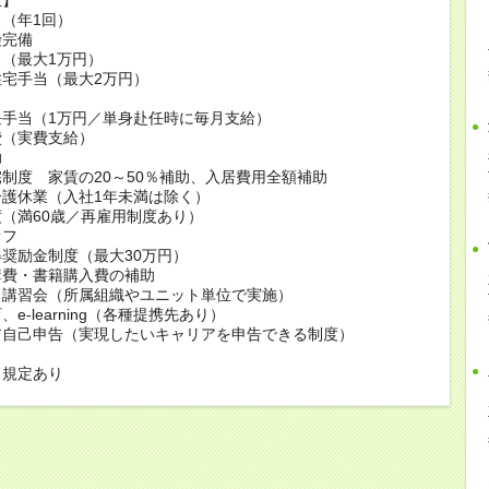
（年1回）
険完備
（最大1万円）
宅手当（最大2万円）
当
任手当（1万円／単身赴任時に毎月支給）
費（実費支給）
助
制度 家賃の20～50％補助、入居費用全額補助
護休業（入社1年未満は除く）
（満60歳／再雇用制度あり）
オフ
奨励金制度（最大30万円）
講費・書籍購入費の補助
・講習会（所属組織やユニット単位で実施）
e-learning（各種提携先あり）
ア自己申告（実現したいキャリアを申告できる制度）
も規定あり