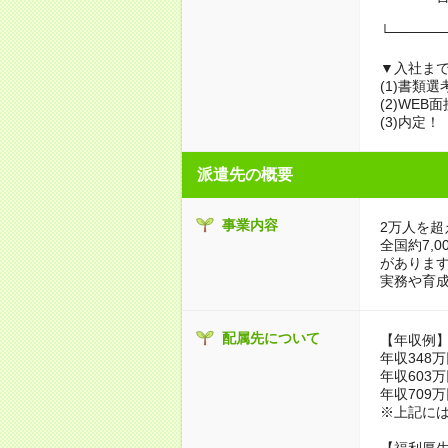
└─────
▼入社ま
(1)書類
(2)WEB
(3)内定！
派遣先の概要
事業内容
2万人を超
全国約7,
がありま
実務や育
配属先について
【年収例
年収348
年収603
年収709
※上記に
【福利厚