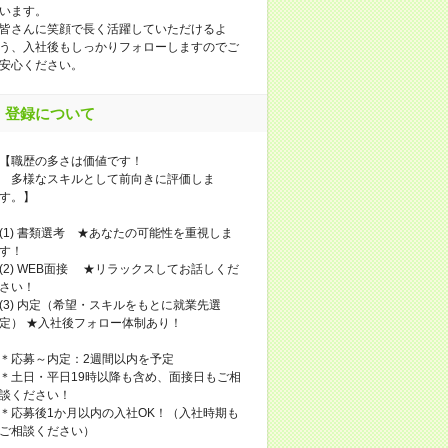
います。
皆さんに笑顔で長く活躍していただけるよ
う、入社後もしっかりフォローしますのでご
安心ください。
登録について
【職歴の多さは価値です！
多様なスキルとして前向きに評価しま
す。】
(1) 書類選考 ★あなたの可能性を重視しま
す！
(2) WEB面接 ★リラックスしてお話しくだ
さい！
(3) 内定（希望・スキルをもとに就業先選
定） ★入社後フォロー体制あり！
＊応募～内定：2週間以内を予定
＊土日・平日19時以降も含め、面接日もご相
談ください！
＊応募後1か月以内の入社OK！（入社時期も
ご相談ください）