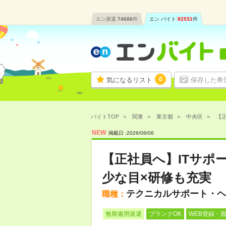
エン派遣
74686
件
エン バイト
82531
件
0
気になるリスト
保存した希
バイトTOP
関東
東京都
中央区
【正
NEW
掲載日 :
2026
/
08
/
06
【正社員へ】ITサポ
少な目×研修も充実
テクニカルサポート・ヘ
職種：
無期雇用派遣
ブランクOK
WEB登録・面