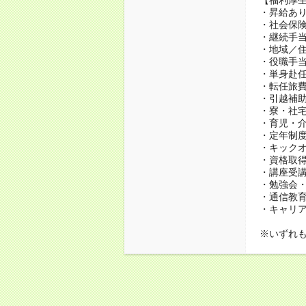
・昇給あり
・社会保
・継続手当
・地域／住
・役職手
・単身赴
・転任旅
・引越補
・寮・社宅
・育児・介
・定年制度
・キック
・資格取得
・講座受
・勉強会
・通信教育、
・キャリ
※いずれ