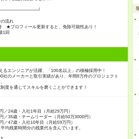
─────────────┘
での流れ
選考 ★プロフィール更新すると、免除可能性あり！
面接1回
えるエンジニアが活躍、「100名以上」の積極採用中！
000社のメーカーと取引実績があり、年間8万件のプロジェクト
す。
成制度を通じてスキルを磨くことができます！
】
万円／24歳・入社1年目（月給29万円）
万円／35歳・チームリーダー（月給50万3000円）
万円／47歳・入社10年目（月給59万円）
は平均残業時間分の残業代を含んでいます。
生】