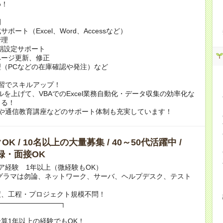
め！
例
ポート（Excel、Word、Accessなど）
管理
期設定サポート
ページ更新、修正
（PCなどの在庫確認や発注）など
習でスキルアップ！
スキルを上げて、VBAでのExcel業務自動化・データ収集の効率化な
きる！
rningや通信教育講座などのサポート体制も充実しています！
K / 10名以上の大量募集 / 40～50代活躍中 /
録・面接OK
ア経験 1年以上（微経験もOK）
グラマは勿論、ネットワーク、サーバ、ヘルプデスク、テスト
度、工程・プロジェクト規模不問！
─────────────┐
以上の経験でもOK！