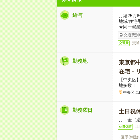
給与
月給25万
地域/住宅
★同一就業
交通費別
交通
交通費
勤務地
東京都
在宅・
【中央区
地多数！
中央区に
勤務曜日
土日祝
月～金（週
土
休日休暇
・夏季休暇あ