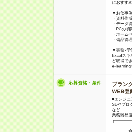
におすす
▼お仕事
・資料作成サ
・データ
・PCの初
・ホーム
・備品管理
▼実務×学
Excel
ど取得で
e-lea
応募資格・条件
ブランクO
WEB登
■エンジニ
SEやプロ
など
業務難易
┌─────
合算1年