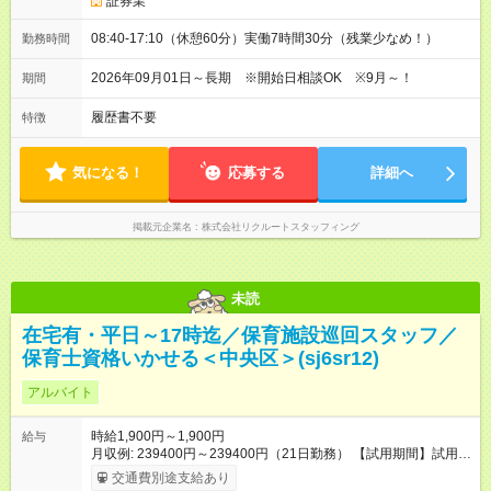
証券業
08:40-17:10（休憩60分）実働7時間30分（残業少なめ！）
勤務時間
2026年09月01日～長期 ※開始日相談OK ※9月～！
期間
履歴書不要
特徴
気になる！
応募する
詳細へ
掲載元企業名
株式会社リクルートスタッフィング
未読
在宅有・平日～17時迄／保育施設巡回スタッフ／
保育士資格いかせる＜中央区＞(sj6sr12)
アルバイト
時給1,900円～1,900円
給与
月収例: 239400円～239400円（21日勤務） 【試用期間】試用期
間なし
交通費別途支給あり