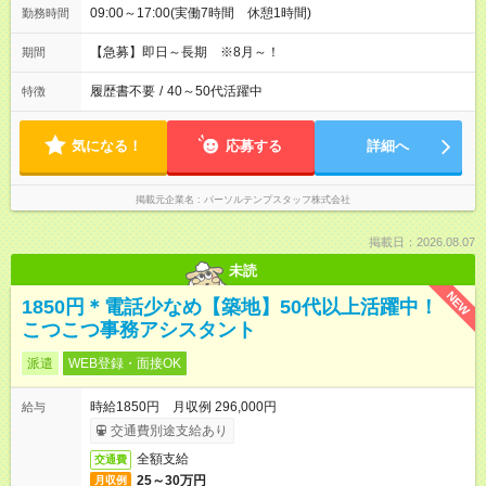
09:00～17:00(実働7時間 休憩1時間)
勤務時間
【急募】即日～長期 ※8月～！
期間
履歴書不要
/
40～50代活躍中
特徴
気になる！
応募する
詳細へ
掲載元企業名
パーソルテンプスタッフ株式会社
掲載日：2026.08.07
未読
NEW
1850円＊電話少なめ【築地】50代以上活躍中！
こつこつ事務アシスタント
派遣
WEB登録・面接OK
時給1850円 月収例 296,000円
給与
交通費別途支給あり
全額支給
交通費
25～30万円
月収例