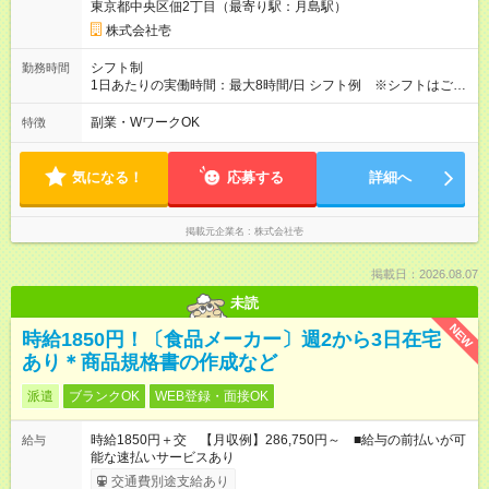
東京都中央区佃2丁目（最寄り駅：月島駅）
株式会社壱
シフト制
勤務時間
1日あたりの実働時間：最大8時間/日 シフト例 ※シフトはご相
談ください ・7時30分～16時30分 休憩1時間 8時間勤務 ・月
曜日～土曜日のうち週5日 ※月曜日のみ7時出勤16時退勤となり
副業・WワークOK
特徴
ます。
気になる！
応募する
詳細へ
掲載元企業名
株式会社壱
掲載日：2026.08.07
未読
NEW
時給1850円！〔食品メーカー〕週2から3日在宅
あり＊商品規格書の作成など
派遣
ブランクOK
WEB登録・面接OK
時給1850円＋交 【月収例】286,750円～ ■給与の前払いが可
給与
能な速払いサービスあり
交通費別途支給あり