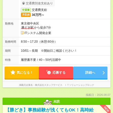
交通費別途支給あり
交通費支給
交通費
30万円～
月収例
東京都中央区
勤務地
勝どき駅
から徒歩7分
ITシステム開発企業
8:50～17:20（休憩:60分）
勤務時間
10/01～長期 ※開始日ご相談ください！
期間
履歴書不要
/
40～50代活躍中
特徴
気になる！
応募する
詳細へ
掲載元企業名
株式会社スタッフサービス ＩＴソリューションブロック
掲載日：2026.08.07
未読
NEW
【勝どき】事務経験が浅くてもOK！高時給