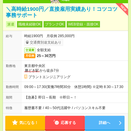
NEW
＼高時給1900円／直接雇用実績あり！コツコツ
事務サポート
派遣
職種未経験OK
ブランクOK
WEB登録・面接OK
時給1900円 月収例 285,000円
給与
交通費別途支給あり
全額支給
交通費
25～30万円
月収例
東京都中央区
勤務地
勝どき駅
から徒歩7分
プラントエンジニアリング
09:00～17:30(実働7時間30分 休憩1時間) ※定時 8:30～17:30
勤務時間
【急募】即日～長期 ※即日～！
期間
履歴書不要
/
40～50代活躍中
/
パソコンスキル不要
特徴
気になる！
応募する
詳細へ