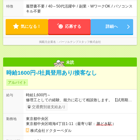
履歴書不要
/
40～50代活躍中
/
副業・WワークOK
/
パソコンス
特徴
キル不要
気になる！
応募する
詳細へ
掲載元企業名
パーソルテンプスタッフ株式会社
未読
時給1600円-/社員登用あり/接客なし
アルバイト
時給1,600円～
給与
修理工としての経験、能力に応じて相談致します。 【試用期
間】試用期間あり 試用期間の長さ：3ヶ月 雇用形態、給与は本
交通費別途支給あり
採用時と同じです。
東京都中央区
勤務地
東京都中央区晴海4丁目1-11（最寄り駅：
勝どき駅
）
株式会社ドクターペダル