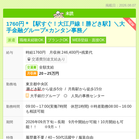
掲載日：2026.08.07
未読
NEW
1760円＊【駅すぐ！大江戸線！勝どき駅】＼大
手金融グループ×カンタン事務／
派遣
職種未経験OK
ブランクOK
WEB登録・面接OK
時給1760円 月収例 246,400円+残業代
給与
交通費別途支給あり
全額支給
交通費
20～25万円
月収例
東京都中央区
勤務地
勝どき駅
から徒歩5分
/
月島駅から徒歩15分
大手銀行グループ ◎ 人気の事務センター
09:00～17:00(実働7時間 休憩1時間) ※時差勤務08:00～16:00
勤務時間
も相談可能
2026年09月下旬～長期 9月中開始が可能！10月開始も可
期間
能！！ ※9月～！
履歴書不要
/
40～50代活躍中
/
服装自由
特徴