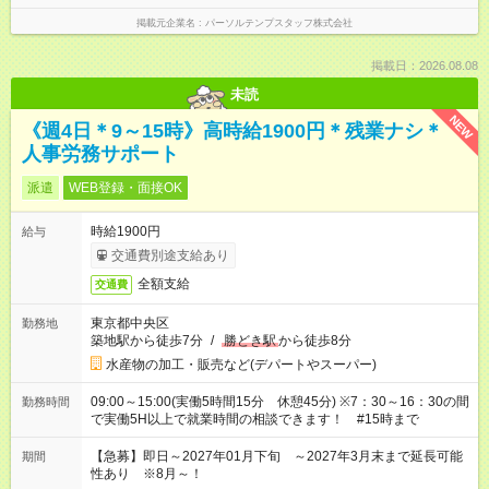
掲載元企業名
パーソルテンプスタッフ株式会社
掲載日：2026.08.08
未読
NEW
《週4日＊9～15時》高時給1900円＊残業ナシ＊
人事労務サポート
派遣
WEB登録・面接OK
時給1900円
給与
交通費別途支給あり
全額支給
交通費
東京都中央区
勤務地
築地駅から徒歩7分
/
勝どき駅
から徒歩8分
水産物の加工・販売など(デパートやスーパー)
09:00～15:00(実働5時間15分 休憩45分) ※7：30～16：30の間
勤務時間
で実働5H以上で就業時間の相談できます！ #15時まで
【急募】即日～2027年01月下旬 ～2027年3月末まで延長可能
期間
性あり ※8月～！