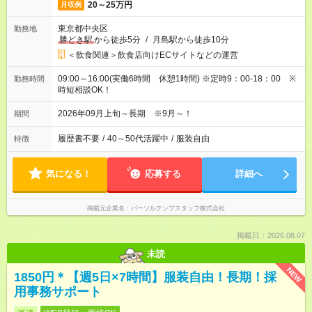
20～25万円
月収例
東京都中央区
勤務地
勝どき駅
から徒歩5分
/
月島駅から徒歩10分
＜飲食関連＞飲食店向けECサイトなどの運営
09:00～16:00(実働6時間 休憩1時間) ※定時9：00-18：00 ※
勤務時間
時短相談OK！
2026年09月上旬～長期 ※9月～！
期間
履歴書不要
/
40～50代活躍中
/
服装自由
特徴
気になる！
応募する
詳細へ
掲載元企業名
パーソルテンプスタッフ株式会社
掲載日：2026.08.07
未読
NEW
1850円＊【週5日×7時間】服装自由！長期！採
用事務サポート