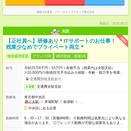
掲載元企業名
パーソルテンプスタッフ株式会社
掲載日：2026.08.07
未読
NEW
【正社員へ】研修あり＊ITサポートのお仕事！
残業少なめでプライベート両立＊
無期雇用派遣
ブランクOK
WEB登録・面接OK
月給25万6千円～55万円＋各種手当（残業代は全額支給）
給与
※20,000円の地域/住宅手当込み※経験・年齢・能力等を考慮し
て加給・優遇します。★同一就業先で1年以上継続したら月1万
交通費別途支給あり
円の継続手当支給
交通費全額支給
交通費
東京都中央区
勤務地
勝どき駅
/
茅場町駅
/
銀座駅
/
…
中央区にある企業
8：30～17：30（実働8時間） ※勤務時間は就業先により異なる
勤務時間
場合があります。 ◎フレックス勤務が可能な就業先もありま
す。 ◎今よりもさらに働きやすい環境をつくるべく、 働き方