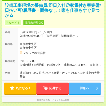
設備工事現場の警備員/即日入社◎家電付き寮完備/
日払い可/履歴書・面接なし！家も仕事もすぐ見つ
かる
アルバイト
職種未経験OK
日給12,000円～15,500円
給与
入社祝い金4000円 【試用期間】試用期間なし
東京都中央区
勤務地
東京都中央区
フリック株式会社
8:00～17:00
勤務時間
実働時間：8時間/日 （休憩60分） 残業はありません。 ※短期の
募集は行っておりません。予めご了承くださいませ。
週1日からOK / 日払いOK / 副業・WワークOK / 10名以上の大量
特徴
募集
気になる！
応募する
詳細へ
掲載元企業名
フリック株式会社