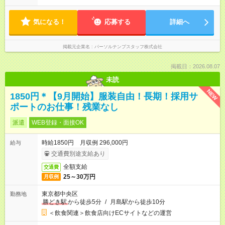
気になる！
応募する
詳細へ
掲載元企業名
パーソルテンプスタッフ株式会社
掲載日：2026.08.07
未読
NEW
1850円＊【9月開始】服装自由！長期！採用サ
ポートのお仕事！残業なし
派遣
WEB登録・面接OK
時給1850円 月収例 296,000円
給与
交通費別途支給あり
全額支給
交通費
25～30万円
月収例
東京都中央区
勤務地
勝どき駅
から徒歩5分
/
月島駅から徒歩10分
＜飲食関連＞飲食店向けECサイトなどの運営