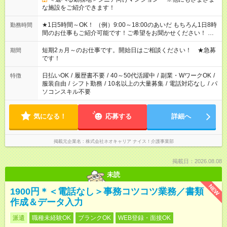
な施設をご紹介できます！
★1日5時間～OK！ （例）9:00～18:00のあいだ もちろん1日8時
勤務時間
間のお仕事もご紹介可能です！ご希望をお聞かせください！ ★
家庭の都合でお休みが必要な場合も遠慮なくご相談ください。
※週最低15時間以上の勤務が必要です
短期2ヵ月～のお仕事です。開始日はご相談ください！ ★急募
期間
です！
日払いOK
/
履歴書不要
/
40～50代活躍中
/
副業・WワークOK
/
特徴
服装自由
/
シフト勤務
/
10名以上の大量募集
/
電話対応なし
/
パ
ソコンスキル不要
気になる！
応募する
詳細へ
掲載元企業名
株式会社ネオキャリア ナイス！介護事業部
掲載日：2026.08.08
未読
NEW
1900円＊＜電話なし＞事務コツコツ業務／書類
作成＆データ入力
派遣
職種未経験OK
ブランクOK
WEB登録・面接OK