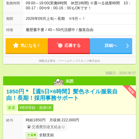
09:00～18:00(実働8時間 休憩1時間) ※選べる就業時間 10：
勤務時間
00-17：00や9：00-16：00もOKです！
2026年09月上旬～長期 ※9月～！
期間
履歴書不要
/
40～50代活躍中
/
服装自由
特徴
気になる！
応募する
詳細へ
掲載元企業名
パーソルテンプスタッフ株式会社
掲載日：2026.08.07
未読
NEW
1850円＊【週5日×6時間】髪色ネイル服装自
由！長期！採用事務サポート
派遣
WEB登録・面接OK
時給1850円 月収例 222,000円
給与
交通費別途支給あり
全額支給
交通費