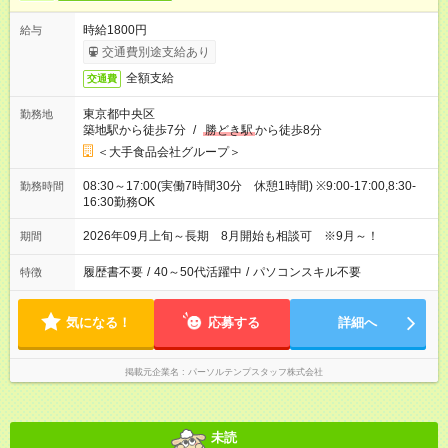
時給1800円
給与
交通費別途支給あり
全額支給
交通費
東京都中央区
勤務地
築地駅から徒歩7分
/
勝どき駅
から徒歩8分
＜大手食品会社グループ＞
08:30～17:00(実働7時間30分 休憩1時間) ※9:00-17:00,8:30-
勤務時間
16:30勤務OK
2026年09月上旬～長期 8月開始も相談可 ※9月～！
期間
履歴書不要
/
40～50代活躍中
/
パソコンスキル不要
特徴
気になる！
応募する
詳細へ
掲載元企業名
パーソルテンプスタッフ株式会社
未読