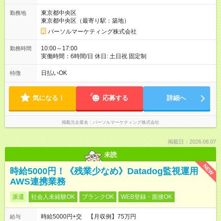
東京都中央区
勤務地
東京都中央区（最寄り駅：築地）
パーソルマーケティング株式会社
10:00～17:00
勤務時間
実働時間：6時間/日 休日: 土日祝 固定制
日払いOK
特徴
気になる！
応募する
詳細へ
掲載元企業名
パーソルマーケティング株式会社
掲載日：2026.08.07
未読
NEW
時給5000円！《残業少なめ》Datadog監視運用
AWS連携業務
派遣
社会人未経験OK
ブランクOK
WEB登録・面接OK
時給5000円+交 【月収例】75万円
給与