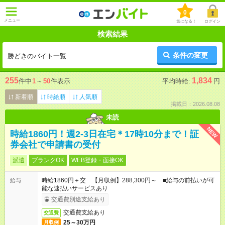
0
メニュー
気になる！
ログイン
検索結果
条件の変更
勝どきのバイト一覧
255
1,834
件中
1
～
50
件表示
平均時給:
円
新着順
時給順
人気順
掲載日：2026.08.08
未読
NEW
時給1860円！週2-3日在宅＊17時10分まで！証
券会社で申請書の受付
派遣
ブランクOK
WEB登録・面接OK
時給1860円＋交 【月収例】288,300円～ ■給与の前払いが可
給与
能な速払いサービスあり
交通費別途支給あり
交通費支給あり
交通費
25～30万円
月収例