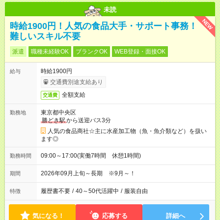
未読
NEW
時給1900円！人気の食品大手・サポート事務！
難しいスキル不要
派遣
職種未経験OK
ブランクOK
WEB登録・面接OK
時給1900円
給与
交通費別途支給あり
全額支給
交通費
東京都中央区
勤務地
勝どき駅
から送迎バス3分
人気の食品商社☆主に水産加工物（魚・魚介類など）を扱い
ます◎
09:00～17:00(実働7時間 休憩1時間)
勤務時間
2026年09月上旬～長期 ※9月～！
期間
履歴書不要
/
40～50代活躍中
/
服装自由
特徴
気になる！
応募する
詳細へ