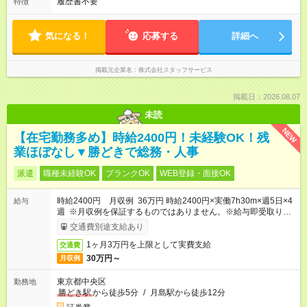
履歴書不要
特徴
気になる！
応募する
詳細へ
掲載元企業名
株式会社スタッフサービス
掲載日：2026.08.07
未読
NEW
【在宅勤務多め】時給2400円！未経験OK！残
業ほぼなし▼勝どきで総務・人事
派遣
職種未経験OK
ブランクOK
WEB登録・面接OK
時給2400円 月収例 36万円 時給2400円×実働7h30m×週5日×4
給与
週 ※月収例を保証するものではありません。※給与即受取りサ
ービス利用可（利用条件有）
交通費別途支給あり
1ヶ月3万円を上限として実費支給
交通費
30万円～
月収例
東京都中央区
勤務地
勝どき駅
から徒歩5分
/
月島駅から徒歩12分