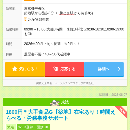
東京都中央区
勤務地
築地駅から徒歩8分
/
勝どき駅
から徒歩8分
水産物卸売業
09:00～18:00(実働8時間 休憩1時間) ※9:30-18:30,10:00-19:00
勤務時間
もOK
2026年09月上旬～長期 ※9月～！
期間
履歴書不要
/
40～50代活躍中
特徴
気になる！
応募する
詳細へ
掲載元企業名
パーソルテンプスタッフ株式会社
掲載日：2026.08.07
未読
NEW
1800円＊大手食品G【築地】在宅あり！時間え
らべる・労務事務サポート
派遣
WEB登録・面接OK