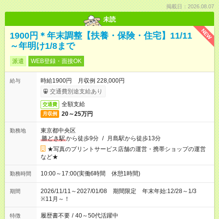
掲載日：2026.08.07
未読
NEW
1900円＊年末調整【扶養・保険・住宅】11/11
～年明け1/8まで
派遣
WEB登録・面接OK
時給1900円 月収例 228,000円
給与
交通費別途支給あり
全額支給
交通費
20～25万円
月収例
東京都中央区
勤務地
勝どき駅
から徒歩9分
/
月島駅から徒歩13分
★写真のプリントサービス店舗の運営・携帯ショップの運営
など★
10:00～17:00(実働6時間 休憩1時間)
勤務時間
2026/11/11～2027/01/08 期間限定 年末年始:12/28～1/3
期間
※11月～！
履歴書不要
/
40～50代活躍中
特徴