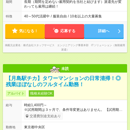
改革に全社をあげて取り組んでいます。
長期（期間を定めない雇用契約を当社と結びます）派遣先が変
期間
わっても雇用は継続！
40～50代活躍中
/
服装自由
/
10名以上の大量募集
特徴
気になる！
応募する
詳細へ
掲載元企業名
株式会社スタッフサービス エンジニアリング事業本部 ITソリューション（無期雇用
派遣）
未読
【月島駅チカ】タワーマンションの日常清掃！◎
残業ほぼなしのフルタイム勤務！
アルバイト
職種未経験OK
時給1,400円～
給与
※試用期間は３ヶ月で、条件等変更はありません。 【試用期
間】試用期間あり 試用期間の長さ：3ヶ月 雇用形態、給与は本
交通費別途支給あり
採用時と同じです。
東京都中央区
勤務地