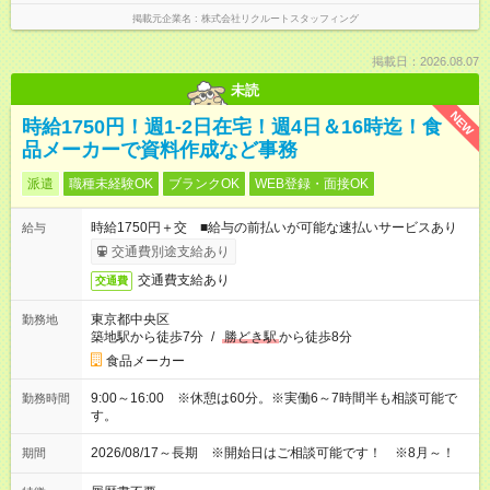
掲載元企業名
株式会社リクルートスタッフィング
掲載日：2026.08.07
未読
NEW
時給1750円！週1-2日在宅！週4日＆16時迄！食
品メーカーで資料作成など事務
派遣
職種未経験OK
ブランクOK
WEB登録・面接OK
時給1750円＋交 ■給与の前払いが可能な速払いサービスあり
給与
交通費別途支給あり
交通費支給あり
交通費
東京都中央区
勤務地
築地駅から徒歩7分
/
勝どき駅
から徒歩8分
食品メーカー
9:00～16:00 ※休憩は60分。※実働6～7時間半も相談可能で
勤務時間
す。
2026/08/17～長期 ※開始日はご相談可能です！ ※8月～！
期間