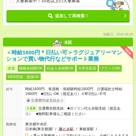
大量募集中！10名以上の大量募集
追加して再検索！
掲載日：2026.08.08
未読
NEW
＜時給1600円＊日払い可＞ラグジュアリーマン
ションで買い物代行などサポート業務
派遣
職種未経験OK
社会人未経験OK
大学生歓迎
ブランクOK
WEB登録・面接OK
時給1600円 有資格・有経験時給1800円 介護福祉士時給
給与
1900円 ■日払いOK（規定あり）※即日払い不可
交通費別途支給あり
交通費全額支給 ■ガソリン代も全額支給（規定あ
交通費
り） ■無料駐車場もご相談ください
東京都中央区
勤務地
日本橋(東京都)駅
/
勝どき駅
/
東銀座駅
/
…
＜選べる勤務地＞シニア向けマンション ※他にもさまざま