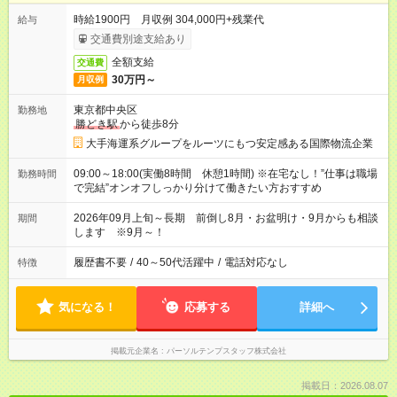
時給1900円 月収例 304,000円+残業代
給与
交通費別途支給あり
全額支給
交通費
30万円～
月収例
東京都中央区
勤務地
勝どき駅
から徒歩8分
大手海運系グループをルーツにもつ安定感ある国際物流企業
09:00～18:00(実働8時間 休憩1時間) ※在宅なし！”仕事は職場
勤務時間
で完結”オンオフしっかり分けて働きたい方おすすめ
2026年09月上旬～長期 前倒し8月・お盆明け・9月からも相談
期間
します ※9月～！
履歴書不要
/
40～50代活躍中
/
電話対応なし
特徴
気になる！
応募する
詳細へ
掲載元企業名
パーソルテンプスタッフ株式会社
掲載日：2026.08.07