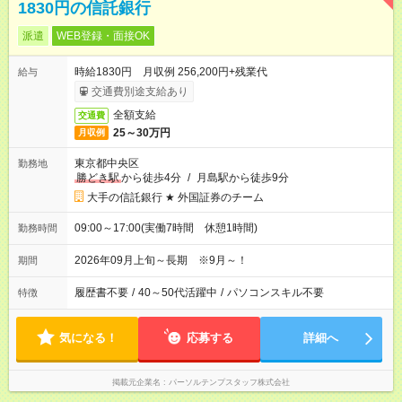
1830円の信託銀行
派遣
WEB登録・面接OK
時給1830円 月収例 256,200円+残業代
給与
交通費別途支給あり
全額支給
交通費
25～30万円
月収例
東京都中央区
勤務地
勝どき駅
から徒歩4分
/
月島駅から徒歩9分
大手の信託銀行 ★ 外国証券のチーム
09:00～17:00(実働7時間 休憩1時間)
勤務時間
2026年09月上旬～長期 ※9月～！
期間
履歴書不要
/
40～50代活躍中
/
パソコンスキル不要
特徴
気になる！
応募する
詳細へ
掲載元企業名
パーソルテンプスタッフ株式会社