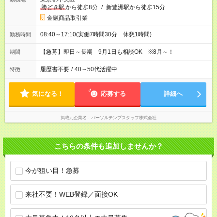
勝どき駅
から徒歩8分
/
新豊洲駅から徒歩15分
金融商品取引業
08:40～17:10(実働7時間30分 休憩1時間)
勤務時間
【急募】即日～長期 9月1日も相談OK ※8月～！
期間
履歴書不要
/
40～50代活躍中
特徴
気になる！
応募する
詳細へ
掲載元企業名
パーソルテンプスタッフ株式会社
こちらの条件も追加しませんか？
今が狙い目！急募
来社不要！WEB登録／面接OK