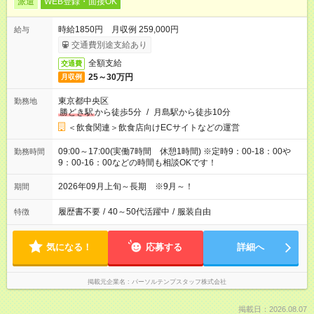
派遣
WEB登録・面接OK
時給1850円 月収例 259,000円
給与
交通費別途支給あり
全額支給
交通費
25～30万円
月収例
東京都中央区
勤務地
勝どき駅
から徒歩5分
/
月島駅から徒歩10分
＜飲食関連＞飲食店向けECサイトなどの運営
09:00～17:00(実働7時間 休憩1時間) ※定時9：00-18：00や
勤務時間
9：00-16：00などの時間も相談OKです！
2026年09月上旬～長期 ※9月～！
期間
履歴書不要
/
40～50代活躍中
/
服装自由
特徴
気になる！
応募する
詳細へ
掲載元企業名
パーソルテンプスタッフ株式会社
掲載日：2026.08.07