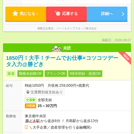
気になる！
応募する
詳細へ
掲載元企業名
パーソルテンプスタッフ株式会社
掲載日：2026.08.07
未読
NEW
1850円！大手！チームでお仕事×コツコツデー
タ入力@勝どき
派遣
職種未経験OK
ブランクOK
WEB登録・面接OK
時給1850円 月収例 259,000円+残業代
給与
交通費別途支給あり
全額支給
交通費
25～30万円
月収例
東京都中央区
勤務地
勝どき駅
から徒歩6分
/
月島駅から徒歩13分
＼大手企業／資産管理を行う金融機関♪