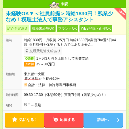
未読
NEW
未経験OK▼＜社員前提＞時給1830円！残業少
なめ！税理士法人で事務アシスタント
紹介予定派遣
職種未経験OK
ブランクOK
WEB登録・面接OK
時給1830円 月収例 25万円 時給1830円×実働7h×週5日×4
給与
週 ※月収例を保証するものではありません。
交通費別途支給あり
1ヶ月3万円を上限として実費支給
交通費
25～30万円
月収例
東京都中央区
勤務地
勝どき駅
から徒歩10分
会計・法律・特許等専門事務所
09:30-17:30（休憩60分）実働7時間（残業少なめ！）
勤務時間
即日～長期
期間
気になる！
応募する
詳細へ