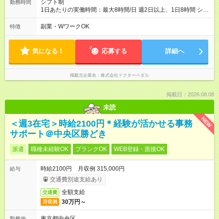
シフト制
勤務時間
1日あたりの実働時間：最大8時間/日 週2日以上、1日8時間 シフ
ト自由・自己申告 隙間時間に働けるお仕事！ ▼仕事がお休みの
日 ▼学校が終わった後 ▼子供が帰ってくるまで ▼手に職をつけ
副業・WワークOK
特徴
たい ▼フルタイムももちろん歓迎 様々な生活の人が両立して働
ける環境です◎
気になる！
応募する
詳細へ
掲載元企業名
株式会社ドクターペダル
掲載日：2026.08.08
未読
NEW
＜週3在宅＞時給2100円＊経験が活かせる事務
サポート＠中央区勝どき
派遣
職種未経験OK
ブランクOK
WEB登録・面接OK
時給2100円 月収例 315,000円
給与
交通費別途支給あり
全額支給
交通費
30万円～
月収例
東京都中央区
勤務地