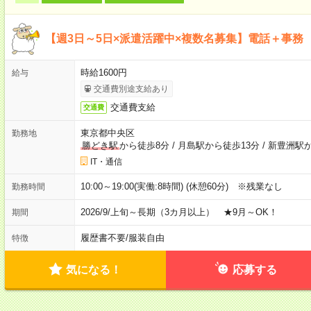
【週3日～5日×派遣活躍中×複数名募集】電話＋事務
時給1600円
給与
交通費別途支給あり
交通費支給
交通費
東京都中央区
勤務地
勝どき駅
から徒歩8分
/
月島駅から徒歩13分
/
新豊洲駅か
IT・通信
10:00～19:00(実働:8時間) (休憩60分) ※残業なし
勤務時間
2026/9/上旬～長期（3カ月以上） ★9月～OK！
期間
履歴書不要
/
服装自由
特徴
気になる！
応募する