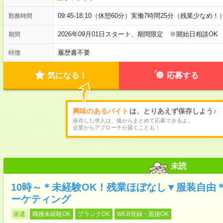
09:45-18:10（休憩60分）実働7時間25分（残業少なめ！
勤務時間
2026年09月01日スタート、期間限定 ※開始日相談OK
期間
履歴書不要
特徴
気になる！
応募する
興味のあるバイト
は、とりあえず保存しよう♪
保存した求人は、後からまとめて応募できるよ。
企業からアプローチが届くことも！
未読
10時～＊未経験OK！残業ほぼなし▼服装自由
ーケティング
派遣
職種未経験OK
ブランクOK
WEB登録・面接OK