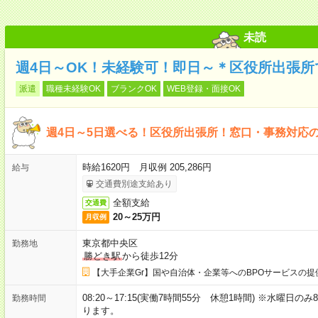
未読
週4日～OK！未経験可！即日～＊区役所出張所
派遣
職種未経験OK
ブランクOK
WEB登録・面接OK
週4日～5日選べる！区役所出張所！窓口・事務対応
時給1620円 月収例 205,286円
給与
交通費別途支給あり
全額支給
交通費
20～25万円
月収例
東京都中央区
勤務地
勝どき駅
から徒歩12分
【大手企業Gr】国や自治体・企業等へのBPOサービスの提
08:20～17:15(実働7時間55分 休憩1時間) ※水曜日のみ8
勤務時間
ります。