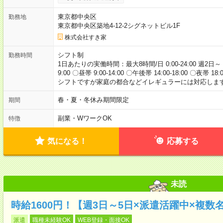
東京都中央区
勤務地
東京都中央区築地4-12-2シグネットビル1F
株式会社すき家
シフト制
勤務時間
1日あたりの実働時間：最大8時間/日 0:00-24:00 週2日～
9:00 〇昼帯 9:00-14:00 〇午後帯 14:00-18:00 〇夜帯 18
シフトですが家庭の都合などイレギュラーには対応します
春・夏・冬休み期間限定
期間
副業・WワークOK
特徴
気になる！
応募する
未読
時給1600円！【週3日～5日×派遣活躍中×複
派遣
職種未経験OK
WEB登録・面接OK