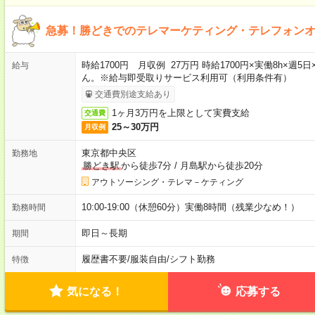
急募！勝どきでのテレマーケティング・テレフォン
時給1700円 月収例 27万円 時給1700円×実働8h×
給与
ん。※給与即受取りサービス利用可（利用条件有）
交通費別途支給あり
1ヶ月3万円を上限として実費支給
交通費
25～30万円
月収例
東京都中央区
勤務地
勝どき駅
から徒歩7分
/
月島駅から徒歩20分
アウトソーシング・テレマ－ケティング
10:00-19:00（休憩60分）実働8時間（残業少なめ！）
勤務時間
即日～長期
期間
履歴書不要
/
服装自由
/
シフト勤務
特徴
気になる！
応募する