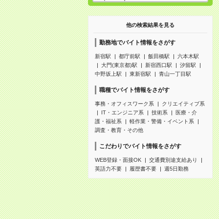
他の検索結果を見る
勤務地でバイト情報をさがす
新宿駅
都庁前駅
飯田橋駅
六本木駅
大門(東京都)駅
新宿西口駅
汐留駅
中野坂上駅
東新宿駅
青山一丁目駅
職種でバイト情報をさがす
事務・オフィスワーク系
クリエイティブ系
IT・エンジニア系
技術系
医療・介
護・福祉系
軽作業・警備・イベント系
調査・教育・その他
こだわりでバイト情報をさがす
WEB登録・面接OK
交通費別途支給あり
英語力不要
履歴書不要
週5日勤務