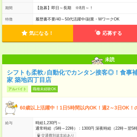
【急募】即日～長期 ※8月～！
期間
履歴書不要
/
40～50代活躍中
/
副業・WワークOK
特徴
気になる！
応募する
未読
シフトも柔軟♪自動化でカンタン接客◎！食事
家 築地四丁目店
アルバイト
職種未経験OK
60歳以上活躍中！1日5時間以内OK！週2～3日OK！
時給1,230円～
給与
通常時給（5時～22時）：1300円 深夜時給（22時～翌5時
交通費別途支給あり