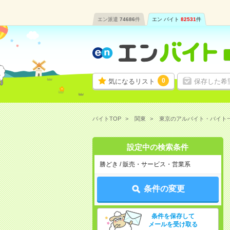
エン派遣
74686
件
エン バイト
82531
件
0
気になるリスト
保存した希
バイトTOP
関東
東京のアルバイト・バイト
設定中の検索条件
勝どき / 販売・サービス・営業系
条件の変更
条件を保存して
メールを受け取る