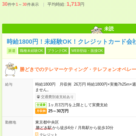
1,713
30
平均時給:
円
件中
1
～
30
件表示
未読
時給1800円！未経験OK！クレジットカード
派遣
職種未経験OK
ブランクOK
WEB登録・面接OK
勝どきでのテレマーケティング・テレフォンオペレ
時給1800円 月収例 26万円 時給1800円×実働7h25
給与
ません。
交通費別途支給あり
1ヶ月3万円を上限として実費支給
交通費
25～30万円
月収例
東京都中央区
勤務地
勝どき駅
から徒歩6分
/
月島駅から徒歩10分
クレジット