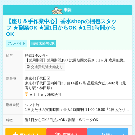
未読
【座り＆手作業中心】香水shopの梱包スタッ
フ ★副業OK ★週1日からOK ★1日1時間から
OK
アルバイト
職種未経験OK
時給1,400円～
給与
【試用期間】試用期間あり 試用期間の長さ：1ヶ月 雇用形態、
給与は本採用時と同じです。
交通費別途支給あり
東京都千代田区
勤務地
東京都千代田区内神田2丁目14番12号 星屋第六ビル402号（最
寄り駅：神田駅）
Ａｌｌｅｙ株式会社
シフト制
勤務時間
1日あたりの実働時間：最大5時間/日 11:00-19:00 └1日あたりの
実働時間：1-5時間 └上記の時間帯内であれば、いつでも勤務可
能！ └平日・土曜日の中で、お好きな曜日でご勤務いただけま
週1日からOK / 日払いOK / 副業・WワークOK
特徴
す！ 【シフト例】 ・11:00～14:00 ・16:30～19:00 ・13:00～
18:00 などのように、自由な働き方が可能なお仕事です！