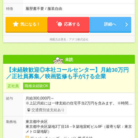
履歴書不要
/
服装自由
特徴
気になる！
応募する
詳細へ
掲載元企業名
アデコ株式会社
未読
【未経験歓迎◎本社コールセンター】月給30万円
／正社員募集／映画監修も手がける企業
正社員
職種未経験OK
月給300,000円～
給与
※上記月給には一律支給の住宅手当2万円を含みます。 ※時間外
100%支給（1分単位） 【試用期間】試用期間あり 試用期間の長
交通費別途支給あり
さ：3ヶ月 ※ 雇用形態と給与に、本採用時と異なる部分がありま
す。 雇用形態：本採用時と同じです。 給与：月給 290,000円以
東京都中央区
勤務地
上 ※上記月給には一律支給の住宅手当2万円を含みます。
東京都中央区築地3丁目16－9 築地室町ビル9F（最寄り駅：東京
メトロ築地駅）