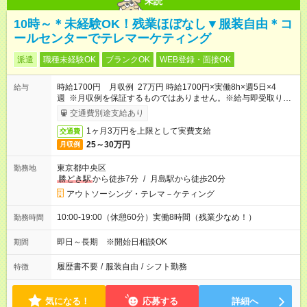
未読
10時～＊未経験OK！残業ほぼなし▼服装自由＊コ
ールセンターでテレマーケティング
派遣
職種未経験OK
ブランクOK
WEB登録・面接OK
時給1700円 月収例 27万円 時給1700円×実働8h×週5日×4
給与
週 ※月収例を保証するものではありません。※給与即受取りサ
ービス利用可（利用条件有）
交通費別途支給あり
1ヶ月3万円を上限として実費支給
交通費
25～30万円
月収例
東京都中央区
勤務地
勝どき駅
から徒歩7分
/
月島駅から徒歩20分
アウトソーシング・テレマ－ケティング
10:00-19:00（休憩60分）実働8時間（残業少なめ！）
勤務時間
即日～長期 ※開始日相談OK
期間
履歴書不要
/
服装自由
/
シフト勤務
特徴
気になる！
応募する
詳細へ