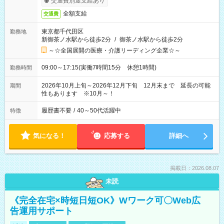
交通費別途支給あり
全額支給
交通費
東京都千代田区
勤務地
新御茶ノ水駅から徒歩2分
/
御茶ノ水駅から徒歩2分
～☆全国展開の医療・介護リーディング企業☆～
09:00～17:15(実働7時間15分 休憩1時間)
勤務時間
2026年10月上旬～2026年12月下旬 12月末まで 延長の可能
期間
性もあります ※10月～！
履歴書不要
/
40～50代活躍中
特徴
気になる！
応募する
詳細へ
掲載日：2026.08.07
未読
《完全在宅×時短日短OK》Wワーク可〇Web広
告運用サポート