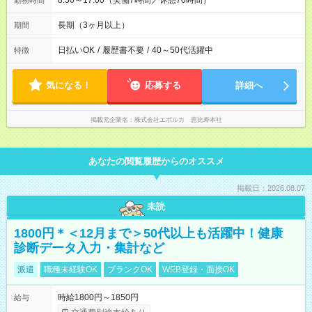
8:50～17:00（実働7時間／休憩70時間）
勤務時間
長期（3ヶ月以上）
期間
日払いOK
/
履歴書不要
/
40～50代活躍中
特徴
気になる！
応募する
詳細へ
掲載元企業名
株式会社エボルカ 恵比寿本社
あなたの閲覧履歴からのオススメ
掲載日：2026.08.07
未読
1800円＊＜12月まで＞50代以上も活躍中！健康
診断データ入力・集計など
派遣
職種未経験OK
ブランクOK
WEB登録・面接OK
時給1800円～1850円
給与