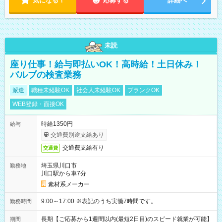
気になる！
応募する
詳細へ
未読
座り仕事！給与即払いOK！高時給！土日休み！
バルブの検査業務
派遣
職種未経験OK
社会人未経験OK
ブランクOK
WEB登録・面接OK
時給1350円
給与
交通費別途支給あり
交通費支給有り
交通費
埼玉県川口市
勤務地
川口駅から車7分
素材系メーカー
9:00～17:00 ※表記のうち実働7時間です。
勤務時間
長期【ご応募から1週間以内(最短2日目)のスピード就業が可能】
期間