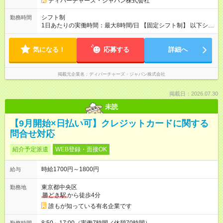
ディパーチャーズ・ジャパン株式会社
シフト制
勤務時間
1日あたりの実働時間：最大8時間/日 【固定シフト制】 以下シフ
トより、ご希望の時間帯にて勤務。 ・7:00-16:00 ・8:00-17:00
・13:00-22:00 ※時間帯は原則固定とし、詳しくは面接にてすり
気になる！
合わせさせていただきます。
応募する
詳細へ
掲載元企業名
ディパーチャーズ・ジャパン株式会社
掲載日：2026.07.30
未読
【9月開始×日払い可】クレジットカードに関する
問合せ対応
紹介予定派遣
WEB登録・面接OK
時給1700円～1800円
給与
東京都中央区
勤務地
勝どき駅
から徒歩4分
誰もが知っている有名企業です