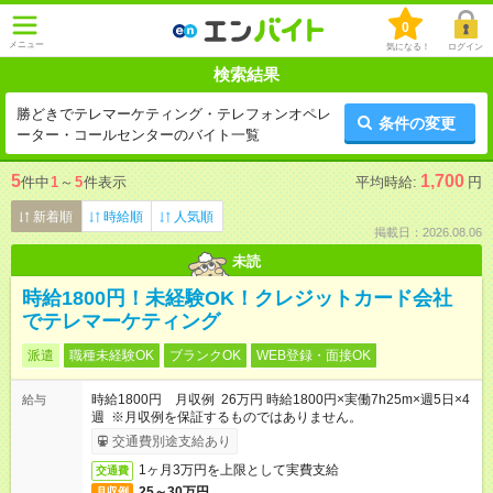
0
メニュー
気になる！
ログイン
検索結果
勝どきでテレマーケティング・テレフォンオペレ
条件の変更
ーター・コールセンターのバイト一覧
5
1,700
件中
1
～
5
件表示
平均時給:
円
新着順
時給順
人気順
掲載日：2026.08.06
未読
時給1800円！未経験OK！クレジットカード会社
でテレマーケティング
派遣
職種未経験OK
ブランクOK
WEB登録・面接OK
時給1800円 月収例 26万円 時給1800円×実働7h25m×週5日×4
給与
週 ※月収例を保証するものではありません。
交通費別途支給あり
1ヶ月3万円を上限として実費支給
交通費
25～30万円
月収例