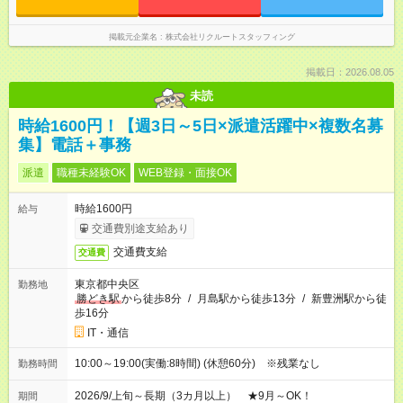
掲載元企業名
株式会社リクルートスタッフィング
掲載日：2026.08.05
未読
時給1600円！【週3日～5日×派遣活躍中×複数名募
集】電話＋事務
派遣
職種未経験OK
WEB登録・面接OK
時給1600円
給与
交通費別途支給あり
交通費支給
交通費
東京都中央区
勤務地
勝どき駅
から徒歩8分
/
月島駅から徒歩13分
/
新豊洲駅から徒
歩16分
IT・通信
10:00～19:00(実働:8時間) (休憩60分) ※残業なし
勤務時間
2026/9/上旬～長期（3カ月以上） ★9月～OK！
期間