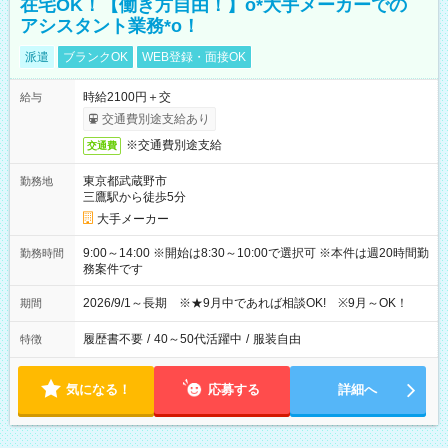
在宅OK！【働き方自由！】o*大手メーカーでの
アシスタント業務*o！
派遣
ブランクOK
WEB登録・面接OK
時給2100円＋交
給与
交通費別途支給あり
※交通費別途支給
交通費
東京都武蔵野市
勤務地
三鷹駅から徒歩5分
大手メーカー
9:00～14:00 ※開始は8:30～10:00で選択可 ※本件は週20時間勤
勤務時間
務案件です
2026/9/1～長期 ※★9月中であれば相談OK! ※9月～OK！
期間
履歴書不要
/
40～50代活躍中
/
服装自由
特徴
気になる！
応募する
詳細へ