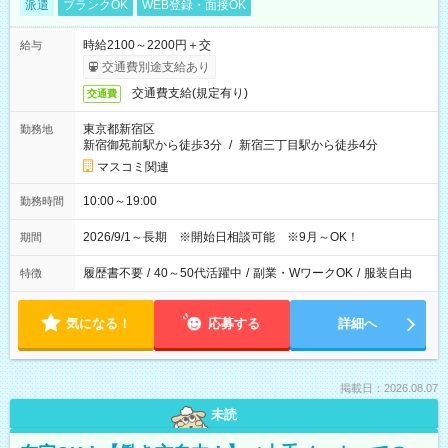
派遣
ブランクOK
WEB登録・面接OK
時給2100～2200円＋交
給与
交通費別途支給あり
交通費支給(規定有り)
交通費
東京都新宿区
勤務地
新宿御苑前駅から徒歩3分
/
新宿三丁目駅から徒歩4分
マスコミ関連
10:00～19:00
勤務時間
2026/9/1～長期 ※開始日相談可能 ※9月～OK！
期間
履歴書不要
/
40～50代活躍中
/
副業・WワークOK
/
服装自由
特徴
気になる！
応募する
詳細へ
掲載日：2026.08.07
未読