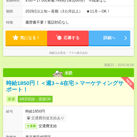
9:00～17:00(実働:7時間) (休憩60分) ※残業なし
勤務時間
2026/11/上旬～長期（3カ月以上） ★11月～OK！
期間
履歴書不要
/
電話対応なし
特徴
気になる！
応募する
詳細へ
掲載元企業名
アデコ株式会社
掲載日：2026.08.06
未読
NEW
時給1850円！＜週3～4在宅＞マーケティングサ
ポート！
派遣
WEB登録・面接OK
時給1850円
給与
交通費別途支給あり
交通費支給
交通費