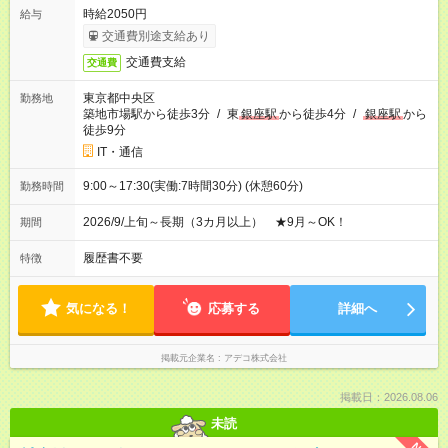
時給2050円
給与
交通費別途支給あり
交通費支給
交通費
東京都中央区
勤務地
築地市場駅から徒歩3分
/
東
銀座駅
から徒歩4分
/
銀座駅
から
徒歩9分
IT・通信
9:00～17:30(実働:7時間30分) (休憩60分)
勤務時間
2026/9/上旬～長期（3カ月以上） ★9月～OK！
期間
履歴書不要
特徴
気になる！
応募する
詳細へ
掲載元企業名
アデコ株式会社
掲載日：2026.08.06
未読