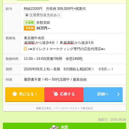
時給2200円 月収例 308,000円+残業代
給与
交通費別途支給あり
全額支給
交通費
30万円～
月収例
東京都中央区
勤務地
銀座駅
から徒歩4分
/
東
銀座駅
から徒歩1分
○●ダイレクトマーケティング専門の広告代理店●○
11:00～19:00(実働7時間 休憩1時間)
勤務時間
2026年09月上旬～長期 8月開始も相談OK！ ※9月～！
期間
履歴書不要
/
40～50代活躍中
/
服装自由
特徴
気になる！
応募する
詳細へ
掲載元企業名
パーソルテンプスタッフ株式会社
掲載日：2026.08.06
未読