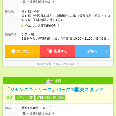
以降、社内試験による更新判定あり 社内試験合格後、時給＋50
交通費別途支給あり
～100円の昇給あり （大学生は＋20円） 試用期間あり：入社日
から3ヶ月間／本採用と待遇は変わりません。 【試用期間】試用
東京都中央区
勤務地
期間あり 試用期間の長さ：3ヶ月 雇用形態、給与は本採用時と
東京都中央区日本橋2-1-10柳屋ビル1階（最寄り駅：東京メトロ
同じです。
銀座線「日本橋駅」徒歩1分）
ウエルシア薬局株式会社
シフト制
勤務時間
1日あたりの実働時間：最大4時間/日 10:00～21:00の間で1日4
時間の勤務 ☆週2～5日の勤務 ※勤務曜日応相談 ☆未経験・無資
格可
気になる！
応募する
詳細へ
掲載元企業名
ウエルシア薬局株式会社
未読
「ジャンニキアリーニ」バッグの販売スタッフ
派遣
ブランクOK
WEB登録・面接OK
時給1500円～1600円
給与
交通費別途支給あり