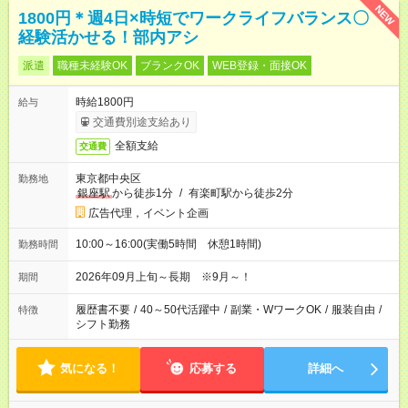
NEW
1800円＊週4日×時短でワークライフバランス〇
経験活かせる！部内アシ
派遣
職種未経験OK
ブランクOK
WEB登録・面接OK
時給1800円
給与
交通費別途支給あり
全額支給
交通費
東京都中央区
勤務地
銀座駅
から徒歩1分
/
有楽町駅から徒歩2分
広告代理，イベント企画
10:00～16:00(実働5時間 休憩1時間)
勤務時間
2026年09月上旬～長期 ※9月～！
期間
履歴書不要
/
40～50代活躍中
/
副業・WワークOK
/
服装自由
/
特徴
シフト勤務
気になる！
応募する
詳細へ