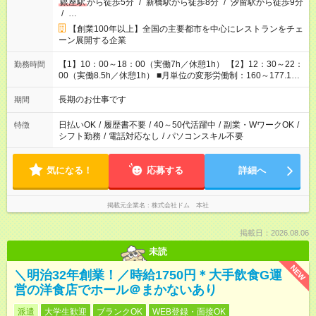
銀座駅
から徒歩5分
/
新橋駅から徒歩8分
/
汐留駅から徒歩9分
/
…
【創業100年以上】全国の主要都市を中心にレストランをチェ
ーン展開する企業
【1】10：00～18：00（実働7h／休憩1h） 【2】12：30～22：
勤務時間
00（実働8.5h／休憩1h） ■月単位の変形労働制：160～177.1h/
月（超過分は別途全額支給） ※【2】シフトでの勤務の場合のみ
★時短の相談OK
長期のお仕事です
期間
日払いOK
/
履歴書不要
/
40～50代活躍中
/
副業・WワークOK
/
特徴
シフト勤務
/
電話対応なし
/
パソコンスキル不要
気になる！
応募する
詳細へ
掲載元企業名
株式会社ドム 本社
掲載日：2026.08.06
未読
NEW
＼明治32年創業！／時給1750円＊大手飲食G運
営の洋食店でホール＠まかないあり
派遣
大学生歓迎
ブランクOK
WEB登録・面接OK