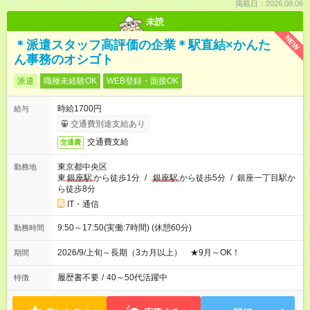
掲載日：2026.08.06
未読
NEW
＊派遣スタッフ高評価の企業＊駅直結×かんた
ん事務のオシゴト
派遣
職種未経験OK
WEB登録・面接OK
時給1700円
給与
交通費別途支給あり
交通費支給
交通費
東京都中央区
勤務地
東
銀座駅
から徒歩1分
/
銀座駅
から徒歩5分
/
銀座一丁目駅か
ら徒歩8分
IT・通信
9:50～17:50(実働:7時間) (休憩60分)
勤務時間
2026/9/上旬～長期（3カ月以上） ★9月～OK！
期間
履歴書不要
/
40～50代活躍中
特徴