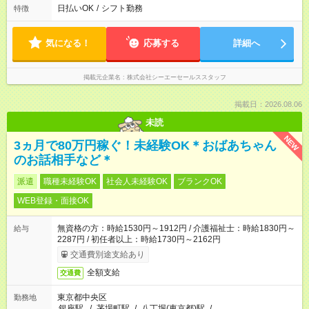
日払いOK
/
シフト勤務
特徴
気になる！
応募する
詳細へ
掲載元企業名
株式会社シーエーセールススタッフ
掲載日：2026.08.06
未読
NEW
3ヵ月で80万円稼ぐ！未経験OK＊おばあちゃん
のお話相手など＊
派遣
職種未経験OK
社会人未経験OK
ブランクOK
WEB登録・面接OK
無資格の方：時給1530円～1912円 / 介護福祉士：時給1830円～
給与
2287円 / 初任者以上：時給1730円～2162円
交通費別途支給あり
全額支給
交通費
東京都中央区
勤務地
銀座駅
/
茅場町駅
/
八丁堀(東京都)駅
/
…