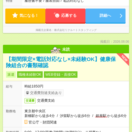
履歴書不要
/
服装自由
/
電話対応なし
特徴
気になる！
応募する
詳細へ
掲載元企業名
株式会社リクルートスタッフィング
掲載日：2026.08.06
未読
NEW
【期間限定×電話対応なし×未経験OK】健康保
険組合の書類確認
派遣
職種未経験OK
WEB登録・面接OK
時給1850円
給与
交通費別途支給あり
交通費支給
交通費
東京都中央区
勤務地
新橋駅から徒歩4分
/
汐留駅から徒歩6分
/
銀座駅
から徒歩6分
官公庁・財団関連