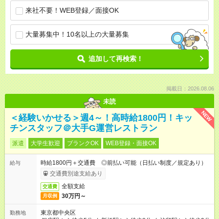
来社不要！WEB登録／面接OK
大量募集中！10名以上の大量募集
追加して再検索！
掲載日：2026.08.06
未読
NEW
＜経験いかせる＞週4～！高時給1800円！キッ
チンスタッフ＠大手G運営レストラン
派遣
大学生歓迎
ブランクOK
WEB登録・面接OK
時給1800円＋交通費 ◎前払い可能（日払い制度／規定あり）
給与
交通費別途支給あり
全額支給
交通費
30万円～
月収例
東京都中央区
勤務地