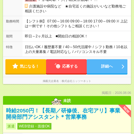
介護施設や病院など ★自宅近くの施設がいいなど勤務地ご
相談ください
【シフト例】 07:00～16:00 09:00～18:00 17:00～09:00 ※ 上記
勤務時間
は一例です！その他シフトもご相談ください！
即日～2ヶ月以上 ■開始日の相談OK！
期間
日払いOK
/
履歴書不要
/
40～50代活躍中
/
シフト勤務
/
10名以
特徴
上の大量募集
/
電話対応なし
/
パソコンスキル不要
気になる！
応募する
詳細へ
掲載元企業名
株式会社ニッソーネット
掲載日：2026.08.06
未読
NEW
時給2050円！【長期／研修後、在宅アリ】事業
開発部門アシスタント＊営業事務
派遣
WEB登録・面接OK