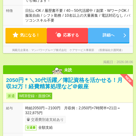
でも働けます！
短時間・短期間の就業はご案内が難しい場合があります
日払いOK
/
履歴書不要
/
40～50代活躍中
/
副業・WワークOK
/
特徴
服装自由
/
シフト勤務
/
10名以上の大量募集
/
電話対応なし
/
パ
ソコンスキル不要
気になる！
応募する
詳細へ
掲載元企業名
マンパワーグループ株式会社 ケアサービス事業部 （医療福祉介護関連）
掲載日：2026.08.06
未読
NEW
2050円＊＼30代活躍／簿記資格を活かせる！月
収32万！経費精算処理など＠銀座
派遣
WEB登録・面接OK
時給2050円～2100円 月収例：2,050円×7時間半×21日＝
給与
322,875円
交通費別途支給あり
全額支給
交通費