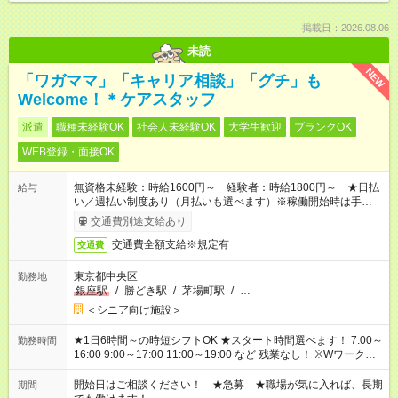
掲載日：2026.08.06
未読
NEW
「ワガママ」「キャリア相談」「グチ」も
Welcome！＊ケアスタッフ
派遣
職種未経験OK
社会人未経験OK
大学生歓迎
ブランクOK
WEB登録・面接OK
無資格未経験：時給1600円～ 経験者：時給1800円～ ★日払
給与
い／週払い制度あり（月払いも選べます）※稼働開始時は手続き
完了次第のお支払いとなります。
交通費別途支給あり
交通費全額支給※規定有
交通費
東京都中央区
勤務地
銀座駅
/
勝どき駅
/
茅場町駅
/
…
＜シニア向け施設＞
★1日6時間～の時短シフトOK ★スタート時間選べます！ 7:00～
勤務時間
16:00 9:00～17:00 11:00～19:00 など 残業なし！ ※Wワークの
場合、他のお仕事と合わせ週40時間超の就業はご案内できませ
ん ※法令に基づき、週20時間以上勤務は社会保険への加入対象
開始日はご相談ください！ ★急募 ★職場が気に入れば、長期
期間
となります ※労働者派遣法（日雇い派遣の原則禁止）により、