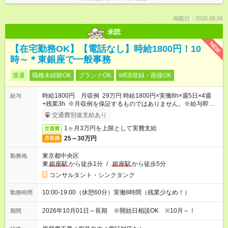
掲載日：2026.08.06
未読
NEW
【在宅勤務OK】【電話なし】時給1800円！10
時～＊東銀座で一般事務
派遣
職種未経験OK
ブランクOK
WEB登録・面接OK
時給1800円 月収例 29万円 時給1800円×実働8h×週5日×4週
給与
+残業3h ※月収例を保証するものではありません。※給与即受取
りサービス利用可（利用条件有）
交通費別途支給あり
1ヶ月3万円を上限として実費支給
交通費
25～30万円
月収例
東京都中央区
勤務地
東
銀座駅
から徒歩1分
/
銀座駅
から徒歩5分
コンサルタント・シンクタンク
10:00-19:00（休憩60分）実働8時間（残業少なめ！）
勤務時間
2026年10月01日～長期 ※開始日相談OK ※10月～！
期間