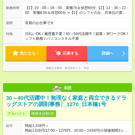
【1】10：00～18：00 実働7h＆休憩60分 【2】12：30～22：
勤務時間
00 実働8.5h＆休憩60分 ⇒【2】のシフトのみ、月単位の変形
労働制：160～177.1h/月（超過分は別途全額支給） ★時短相談
OK（6h～）
長期のお仕事です
期間
日払いOK
/
履歴書不要
/
40～50代活躍中
/
副業・WワークOK
/
特徴
シフト勤務
/
パソコンスキル不要
気になる！
応募する
詳細へ
掲載元企業名
株式会社ドム 本社
未読
30～40代活躍中！無理なく家庭と両立できるドラ
ッグストアの調剤事務│_1270_日本橋1号
アルバイト
職種未経験OK
時給1,326円～
給与
時給1326円(17:00～1376円、20:00～1426円)※研修期間3ヶ月