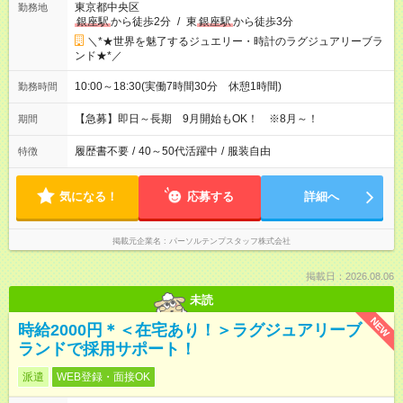
東京都中央区
勤務地
銀座駅
から徒歩2分
/
東
銀座駅
から徒歩3分
＼*★世界を魅了するジュエリー・時計のラグジュアリーブラ
ンド★*／
10:00～18:30(実働7時間30分 休憩1時間)
勤務時間
【急募】即日～長期 9月開始もOK！ ※8月～！
期間
履歴書不要
/
40～50代活躍中
/
服装自由
特徴
気になる！
応募する
詳細へ
掲載元企業名
パーソルテンプスタッフ株式会社
掲載日：2026.08.06
未読
NEW
時給2000円＊＜在宅あり！＞ラグジュアリーブ
ランドで採用サポート！
派遣
WEB登録・面接OK