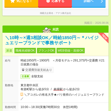
気になる！
応募する
詳細へ
掲載元企業名
アデコ株式会社
掲載日：2026.08.06
未読
NEW
＼10時～×週3相談OK／時給1850円～＊ハイジ
ュエリーブランドで事務サポート
派遣
職種未経験OK
ブランクOK
WEB登録・面接OK
時給1850円～1900円 ＜月収モデル＞291,375円+交通費 ※21
給与
日就業の場合
交通費別途支給あり
全額支給
交通費
東京都中央区
勤務地
有楽町駅から徒歩5分
/
銀座駅
から徒歩2分
＼アコガレの有名大手★パリ発祥のハイジュエリーブランド
／
10:00～18:30(実働7時間30分 休憩1時間)
勤務時間