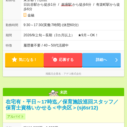
東京都千代田区
勤務地
日比谷駅から徒歩1分
/
銀座駅
から徒歩6分
/
有楽町駅から徒
歩6分
金融
9:30～17:30(実働:7時間) (休憩60分)
勤務時間
2026/9/上旬～長期（3カ月以上） ★9月～OK！
期間
履歴書不要
/
40～50代活躍中
特徴
気になる！
応募する
詳細へ
掲載元企業名
アデコ株式会社
未読
在宅有・平日～17時迄／保育施設巡回スタッフ／
保育士資格いかせる＜中央区＞(sj6sr12)
アルバイト