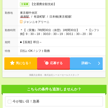
【交通費全額支給】
交通費
東京都中央区
勤務地
銀座駅
/
有楽町駅
/
日本橋(東京都)駅
ジャンニキアリーニ
＊【（実働）7時間30分（休憩）1時間30分】 ＊【シフト
勤務時間
例】9：30～18：30/10：30～19：30/11：30～20：30
■【長期】即日～
期間
日払いOK
/
シフト勤務
特徴
気になる！
応募する
詳細へ
掲載元企業名
株式会社シーエーセールススタッフ
こちらの条件も追加しませんか？
今が狙い目！急募