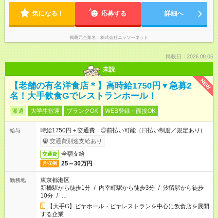
気になる！
応募する
詳細へ
掲載元企業名
株式会社ニッソーネット
掲載日：2026.08.06
未読
NEW
【老舗の有名洋食店＊】高時給1750円▼急募2
名！大手飲食Gでレストランホール！
派遣
大学生歓迎
ブランクOK
WEB登録・面接OK
時給1750円＋交通費 ◎前払い可能（日払い制度／規定あり）
給与
交通費別途支給あり
全額支給
交通費
25～30万円
月収例
東京都港区
勤務地
新橋駅から徒歩1分
/
内幸町駅から徒歩3分
/
汐留駅から徒歩
10分
/
…
【大手G】ビヤホール・ビヤレストランを中心に飲食店を展開
する企業