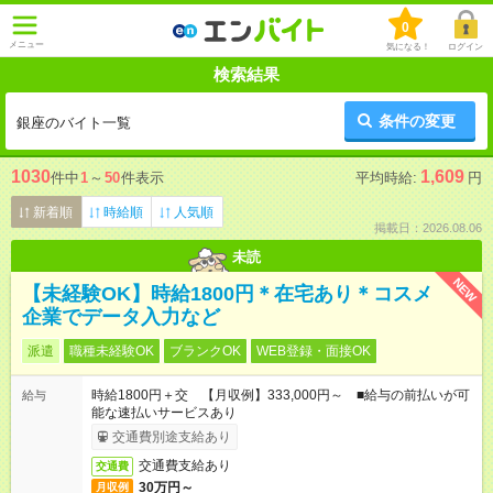
0
メニュー
気になる！
ログイン
検索結果
条件の変更
銀座のバイト一覧
1030
1,609
件中
1
～
50
件表示
平均時給:
円
新着順
時給順
人気順
掲載日：2026.08.06
未読
NEW
【未経験OK】時給1800円＊在宅あり＊コスメ
企業でデータ入力など
派遣
職種未経験OK
ブランクOK
WEB登録・面接OK
時給1800円＋交 【月収例】333,000円～ ■給与の前払いが可
給与
能な速払いサービスあり
交通費別途支給あり
交通費支給あり
交通費
30万円～
月収例