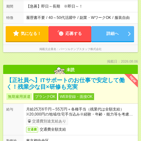
【急募】即日～長期 ※即日～！
期間
履歴書不要
/
40～50代活躍中
/
副業・WワークOK
/
服装自由
特徴
気になる！
応募する
詳細へ
掲載元企業名
パーソルテンプスタッフ株式会社
掲載日：2026.08.06
未読
NEW
【正社員へ】ITサポートのお仕事で安定して働
く！残業少な目×研修も充実
無期雇用派遣
ブランクOK
WEB登録・面接OK
月給25万6千円～55万円＋各種手当（残業代は全額支給）
給与
※20,000円の地域/住宅手当込み※経験・年齢・能力等を考慮し
て加給・優遇します。★同一就業先で1年以上継続したら月1万
交通費別途支給あり
円の継続手当支給
交通費全額支給
交通費
東京都中央区
勤務地