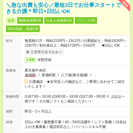
NEW
＼急な出費も安心／最短3日でお仕事スタートで
きる介護＊即日×日払いOK
派遣
職種未経験OK
社会人未経験OK
ブランクOK
WEB登録・面接OK
無資格の方：時給1530円～1912円 / 介護福祉士：時給1830円～
給与
2287円 / 初任者以上：時給1730円～2162円 ■日払いOK ■
日収例：1万2240円（時給1530円×8h）
交通費別途支給あり
全額支給
交通費
東京都中央区
勤務地
銀座駅
/
茅場町駅
/
八丁堀(東京都)駅
/
…
介護施設 ★自宅近くの施設など、ご希望に合わせてご紹介
いたします！
(1)07:00～16:00 (2)09:00～18:00 (3)17:00～09:00 ※ 上記は一
勤務時間
例です！その他シフトもご相談ください！
即日～2ヶ月以上
期間
日払いOK
/
履歴書不要
/
40～50代活躍中
/
シフト勤務
/
10名以
特徴
上の大量募集
/
電話対応なし
/
パソコンスキル不要