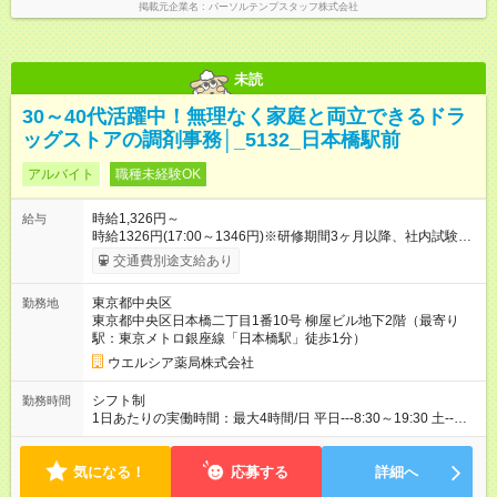
掲載元企業名
パーソルテンプスタッフ株式会社
未読
30～40代活躍中！無理なく家庭と両立できるドラ
ッグストアの調剤事務│_5132_日本橋駅前
アルバイト
職種未経験OK
時給1,326円～
給与
時給1326円(17:00～1346円)※研修期間3ヶ月以降、社内試験に
よる更新判定あり 社内試験合格後、時給＋50～100円の昇給あ
交通費別途支給あり
り （大学生は＋20円） 試用期間あり：入社日から3ヶ月間／本
採用と待遇は変わりません。 【試用期間】試用期間あり 試用期
東京都中央区
勤務地
間の長さ：3ヶ月 雇用形態、給与は本採用時と同じです。
東京都中央区日本橋二丁目1番10号 柳屋ビル地下2階（最寄り
駅：東京メトロ銀座線「日本橋駅」徒歩1分）
ウエルシア薬局株式会社
シフト制
勤務時間
1日あたりの実働時間：最大4時間/日 平日---8:30～19:30 土--
-8:50～14:30 1日4時間の勤務 ☆週3～4日の勤務 ※勤務曜日応相
談 ☆未経験・無資格可
気になる！
応募する
詳細へ