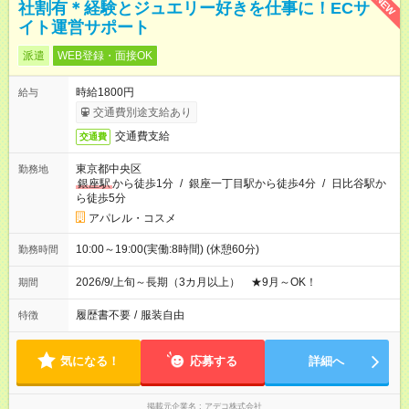
NEW
社割有＊経験とジュエリー好きを仕事に！ECサ
イト運営サポート
派遣
WEB登録・面接OK
時給1800円
給与
交通費別途支給あり
交通費支給
交通費
東京都中央区
勤務地
銀座駅
から徒歩1分
/
銀座一丁目駅から徒歩4分
/
日比谷駅か
ら徒歩5分
アパレル・コスメ
10:00～19:00(実働:8時間) (休憩60分)
勤務時間
2026/9/上旬～長期（3カ月以上） ★9月～OK！
期間
履歴書不要
/
服装自由
特徴
気になる！
応募する
詳細へ
掲載元企業名
アデコ株式会社