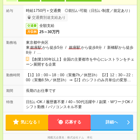
時給1750円＋交通費 ◎前払い可能（日払い制度／規定あり）
給与
交通費別途支給あり
全額支給
交通費
25～30万円
月収例
東京都中央区
勤務地
東
銀座駅
から徒歩5分
/
銀座駅
から徒歩8分
/
新橋駅から徒歩
8分
/
…
【創業100年以上】全国の主要都市を中心にレストランをチェ
ーン展開する企業
【1】10：00～18：00（実働7h／休憩1h） 【2】12：30～22：
勤務時間
00（実働8.5h／休憩1h） ⇒【2】のシフトのみ月単位の変形労
働制：160～177.1h/月（超過分は別途全額支給）
長期のお仕事です
期間
日払いOK
/
履歴書不要
/
40～50代活躍中
/
副業・WワークOK
/
特徴
シフト勤務
/
パソコンスキル不要
気になる！
応募する
詳細へ
掲載元企業名
株式会社ドム 本社