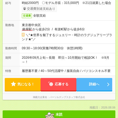
時給2000円 〇モデル月収：315,000円 ※21日就業した場合
給与
交通費別途支給あり
全額支給
交通費
東京都中央区
勤務地
銀座駅
から徒歩2分
/
有楽町駅から徒歩6分
＼*★世界を魅了するジュエリー・時計のラグジュアリーブラ
ンド★*／
09:30～18:00(実働7時間30分 休憩1時間)
勤務時間
2026年09月上旬～長期 即日～10月開始で相談OK！ ※9月
期間
～！
履歴書不要
/
40～50代活躍中
/
服装自由
/
パソコンスキル不要
特徴
気になる！
応募する
詳細へ
掲載元企業名
パーソルテンプスタッフ株式会社
掲載日：2026.08.06
未読