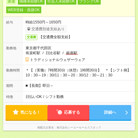
派遣
職種未経験OK
社会人未経験OK
ブランクOK
WEB登録・面接OK
時給1550円～1650円
給与
交通費別途支給あり
【交通費全額支給】
交通費
東京都千代田区
勤務地
有楽町駅
/
日比谷駅
/
銀座駅
トラディショナルウェザーウェア
＊【（実働）7時間30分（休憩）1時間30分】 ＊【シフト例】
勤務時間
10：30～19：30/11：30～20：30/12：30～21：30
■【長期】即日～
期間
日払いOK
/
シフト勤務
特徴
気になる！
応募する
詳細へ
掲載元企業名
株式会社シーエーセールススタッフ