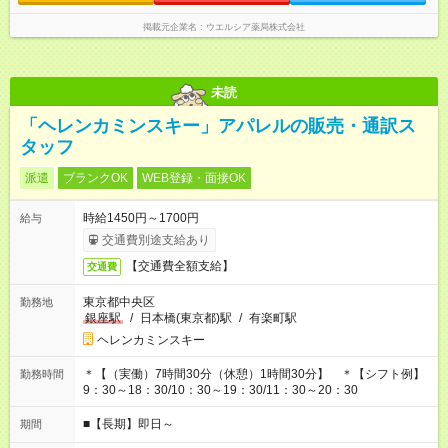
掲載元企業名
ウエルシア薬局株式会社
未読
「ヘレンカミンスキー」アパレルの販売・通訳ス
タッフ
派遣
ブランクOK
WEB登録・面接OK
時給1450円～1700円
給与
交通費別途支給あり
【交通費全額支給】
交通費
東京都中央区
勤務地
銀座駅
/
日本橋(東京都)駅
/
有楽町駅
ヘレンカミンスキー
＊【（実働）7時間30分（休憩）1時間30分】 ＊【シフト例】
勤務時間
9：30～18：30/10：30～19：30/11：30～20：30
■【長期】即日～
期間