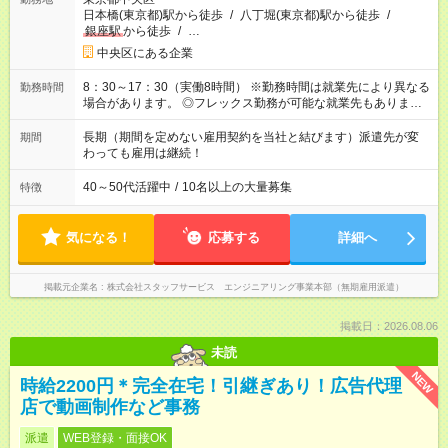
日本橋(東京都)駅から徒歩
/
八丁堀(東京都)駅から徒歩
/
銀座駅
から徒歩
/
…
中央区にある企業
8：30～17：30（実働8時間） ※勤務時間は就業先により異なる
勤務時間
場合があります。 ◎フレックス勤務が可能な就業先もありま
す。 ◎今よりもさらに働きやすい環境をつくるべく、 働き方
改革に全社をあげて取り組んでいます。
長期（期間を定めない雇用契約を当社と結びます）派遣先が変
期間
わっても雇用は継続！
40～50代活躍中
/
10名以上の大量募集
特徴
気になる！
応募する
詳細へ
掲載元企業名
株式会社スタッフサービス エンジニアリング事業本部（無期雇用派遣）
掲載日：2026.08.06
未読
NEW
時給2200円＊完全在宅！引継ぎあり！広告代理
店で動画制作など事務
派遣
WEB登録・面接OK