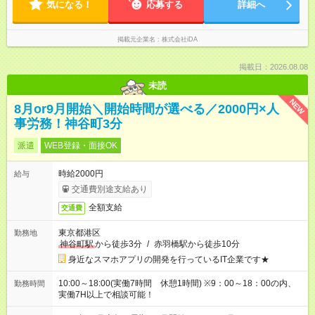
気になる！
応募する
詳細へ
掲載元企業名
株式会社iDA
掲載日：2026.08.08
未読
NEW
8月or9月開始＼開始時間が選べる／2000円×人
事労務！神谷町3分
派遣
WEB登録・面接OK
時給2000円
給与
交通費別途支給あり
全額支給
交通費
東京都港区
勤務地
神谷町駅
から徒歩3分
/
赤羽橋駅から徒歩10分
身近なスマホアプリの開発を行っているIT企業です★
10:00～18:00(実働7時間 休憩1時間) ※9：00～18：00の内、
勤務時間
実働7H以上で相談可能！