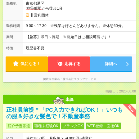
東京都港区
勤務地
神谷町駅
から徒歩1分
非営利団体
9:00～17:30 ※残業はほとんどありません。※休憩60分。
勤務時間
【急募】即日～長期 ※開始日はご相談可能です！
期間
履歴書不要
特徴
気になる！
応募する
詳細へ
掲載元企業名
株式会社スタッフサービス
掲載日：2026.08.08
未読
NEW
正社員前提＊「PC入力できればOK！」いつも
の服＆好きな髪色で！不動産事務
紹介予定派遣
職種未経験OK
ブランクOK
WEB登録・面接OK
時給1850円 月収例 259,000円+残業代
給与