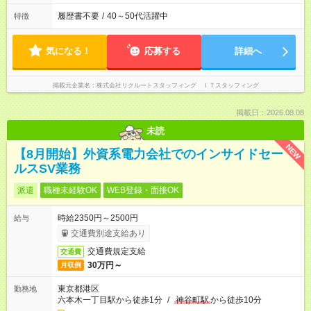
履歴書不要
/
40～50代活躍中
特徴
気になる！
応募する
詳細へ
掲載元企業名
株式会社リクルートスタッフィング ＩＴスタッフィング
掲載日：2026.08.08
未読
NEW
【8月開始】外資系電力会社でのインサイドセー
ルスSV業務
派遣
職種未経験OK
WEB登録・面接OK
時給2350円～2500円
給与
交通費別途支給あり
交通費規定支給
交通費
30万円～
月収例
東京都港区
勤務地
六本木一丁目駅から徒歩1分
/
神谷町駅
から徒歩10分