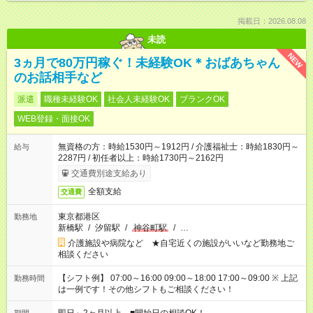
掲載日：2026.08.08
未読
NEW
3ヵ月で80万円稼ぐ！未経験OK＊おばあちゃん
のお話相手など
派遣
職種未経験OK
社会人未経験OK
ブランクOK
WEB登録・面接OK
無資格の方：時給1530円～1912円 / 介護福祉士：時給1830円～
給与
2287円 / 初任者以上：時給1730円～2162円
交通費別途支給あり
全額支給
交通費
東京都港区
勤務地
新橋駅
/
汐留駅
/
神谷町駅
/
…
介護施設や病院など ★自宅近くの施設がいいなど勤務地ご
相談ください
【シフト例】 07:00～16:00 09:00～18:00 17:00～09:00 ※ 上記
勤務時間
は一例です！その他シフトもご相談ください！