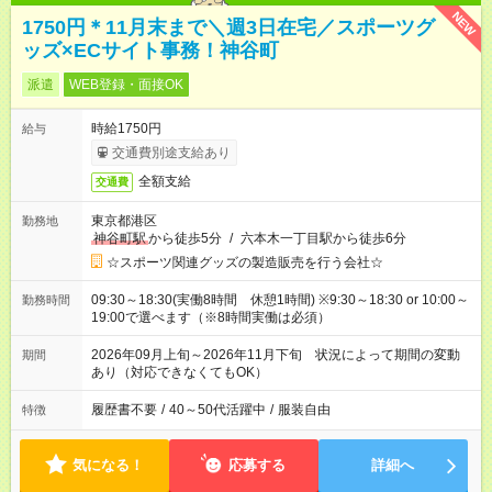
NEW
1750円＊11月末まで＼週3日在宅／スポーツグ
ッズ×ECサイト事務！神谷町
派遣
WEB登録・面接OK
時給1750円
給与
交通費別途支給あり
全額支給
交通費
東京都港区
勤務地
神谷町駅
から徒歩5分
/
六本木一丁目駅から徒歩6分
☆スポーツ関連グッズの製造販売を行う会社☆
09:30～18:30(実働8時間 休憩1時間) ※9:30～18:30 or 10:00～
勤務時間
19:00で選べます（※8時間実働は必須）
2026年09月上旬～2026年11月下旬 状況によって期間の変動
期間
あり（対応できなくてもOK）
履歴書不要
/
40～50代活躍中
/
服装自由
特徴
気になる！
応募する
詳細へ