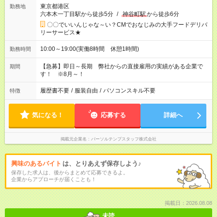
東京都港区
勤務地
六本木一丁目駅から徒歩5分
/
神谷町駅
から徒歩6分
〇〇でいいんじゃな～い？CMでおなじみの大手フードデリバ
リーサービス★
10:00～19:00(実働8時間 休憩1時間)
勤務時間
【急募】即日～長期 弊社からの直接雇用の実績がある企業で
期間
す！ ※8月～！
履歴書不要
/
服装自由
/
パソコンスキル不要
特徴
気になる！
応募する
詳細へ
掲載元企業名
パーソルテンプスタッフ株式会社
興味のあるバイト
は、とりあえず保存しよう♪
保存した求人は、後からまとめて応募できるよ。
企業からアプローチが届くことも！
掲載日：2026.08.08
未読