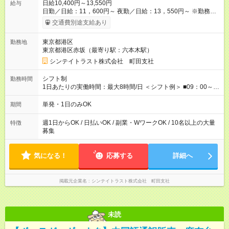
日給10,400円～13,550円
給与
日勤／日給：11，600円～ 夜勤／日給：13，550円～ ※勤務数
が週2日以下の場合 日勤／日給：10，400円 夜勤／日給：12，
交通費別途支給あり
350円 ■交通費別途全額支給 ※規定あり ■支払方法：日払い └日
給のうち7，000円を現金先払い ※稼働分 ※週払い・月払いOK
東京都港区
勤務地
⇒希望をお聞かせください♪ ■各種資格手当あり ■残業手当あり ■
東京都港区赤坂（最寄り駅：六本木駅）
日給保障あり └早く終わっても”全額”支給！ ・－・－・ ≪ 法定
研修 ≫ 研修時の給与： 日給10，000円×3日間（24時間） ＝研
シンテイトラスト株式会社 町田支社
修費として合計30，000円支給 ＋交通費全額支給 ※規定あり
【試用期間】試用期間なし
シフト制
勤務時間
1日あたりの実働時間：最大8時間/日 ＜シフト例＞ ■09：00～
18：00 ■20：00～翌5：00 など！ 上記時間内で、 実働8時
間・休憩1時間／日
単発・1日のみOK
期間
週1日からOK / 日払いOK / 副業・WワークOK / 10名以上の大量
特徴
募集
気になる！
応募する
詳細へ
掲載元企業名
シンテイトラスト株式会社 町田支社
未読