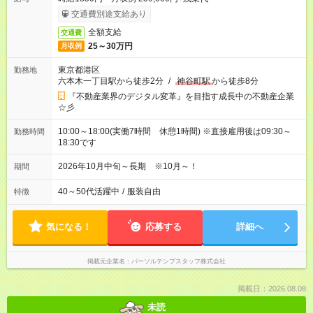
交通費別途支給あり
全額支給
交通費
25～30万円
月収例
東京都港区
勤務地
六本木一丁目駅から徒歩2分
/
神谷町駅
から徒歩8分
『不動産業界のデジタル変革』を目指す成長中の不動産企業
☆彡
10:00～18:00(実働7時間 休憩1時間) ※直接雇用後は09:30～
勤務時間
18:30です
2026年10月中旬～長期 ※10月～！
期間
40～50代活躍中
/
服装自由
特徴
気になる！
応募する
詳細へ
掲載元企業名
パーソルテンプスタッフ株式会社
掲載日：2026.08.08
未読