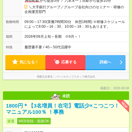
神谷町駅
から徒歩3分
/
六本木一丁目駅から徒歩10分
＼大手銀行グループ／グループ会社向けのセミナー・研修の
企画運営部門
09:00～17:30(実働7時間30分 休憩1時間) ※研修スケジュール
勤務時間
によって8:00～16：30、10:00～18：30もあります。
2026年09月上旬～長期 ※9月～！
期間
履歴書不要
/
40～50代活躍中
特徴
気になる！
応募する
詳細へ
掲載元企業名
パーソルテンプスタッフ株式会社
掲載日：2026.08.08
未読
NEW
1800円＊【3名増員！在宅】電話少×こつこつ！
マニュアル100％ ！事務
派遣
WEB登録・面接OK