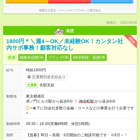
掲載元企業名
パーソルテンプスタッフ株式会社
掲載日：2026.08.08
未読
NEW
1800円＊＼週4～OK／未経験OK！カンタン社
内サポ事務！顧客対応なし
派遣
職種未経験OK
ブランクOK
WEB登録・面接OK
時給1800円
給与
交通費別途支給あり
全額支給
交通費
東京都港区
勤務地
虎ノ門ヒルズ駅から徒歩6分
/
神谷町駅
から徒歩6分
<傘下にGr会社多数◎金融・リースなどの事業を行う企業です
>
09:30～18:30(実働8時間 休憩1時間)
勤務時間
【急募】即日～長期 9月開始のご相談可能です ※8月～！
期間