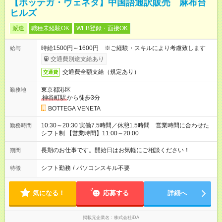
【ボッテガ・ヴェネタ】中国語通訳販売 麻布台
ヒルズ
派遣
職種未経験OK
WEB登録・面接OK
時給1500円～1600円 ※ご経験・スキルにより考慮致します
給与
交通費別途支給あり
交通費全額支給（規定あり）
交通費
東京都港区
勤務地
神谷町駅
から徒歩3分
BOTTEGA VENETA
10:30～20:30 実働7.5時間／休憩1.5時間 営業時間に合わせた
勤務時間
シフト制 【営業時間】11:00～20:00
長期のお仕事です。開始日はお気軽にご相談ください！
期間
シフト勤務
/
パソコンスキル不要
特徴
気になる！
応募する
詳細へ
掲載元企業名
株式会社iDA