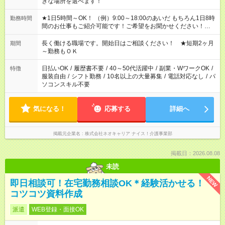
きな場所を選べます！
★1日5時間～OK！ （例）9:00～18:00のあいだ もちろん1日8時
勤務時間
間のお仕事もご紹介可能です！ご希望をお聞かせください！★家
庭の都合でお休みが必要な場合も遠慮なくご相談ください。 ※
週最低15時間以上の勤務が必要です
長く働ける職場です。開始日はご相談ください！ ★短期2ヶ月
期間
～勤務もＯＫ
日払いOK
/
履歴書不要
/
40～50代活躍中
/
副業・WワークOK
/
特徴
服装自由
/
シフト勤務
/
10名以上の大量募集
/
電話対応なし
/
パ
ソコンスキル不要
気になる！
応募する
詳細へ
掲載元企業名
株式会社ネオキャリア ナイス！介護事業部
掲載日：2026.08.08
未読
NEW
即日相談可！在宅勤務相談OK＊経験活かせる！
コツコツ資料作成
派遣
WEB登録・面接OK