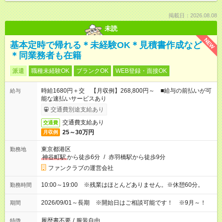
掲載日：2026.08.08
未読
NEW
基本定時で帰れる＊未経験OK＊見積書作成など
＊同業務者も在籍
派遣
職種未経験OK
ブランクOK
WEB登録・面接OK
時給1680円＋交 【月収例】268,800円～ ■給与の前払いが可
給与
能な速払いサービスあり
交通費別途支給あり
交通費支給あり
交通費
25～30万円
月収例
東京都港区
勤務地
神谷町駅
から徒歩6分
/
赤羽橋駅から徒歩9分
ファンクラブの運営会社
10:00～19:00 ※残業はほとんどありません。※休憩60分。
勤務時間
2026/09/01～長期 ※開始日はご相談可能です！ ※9月～！
期間
履歴書不要
/
服装自由
特徴