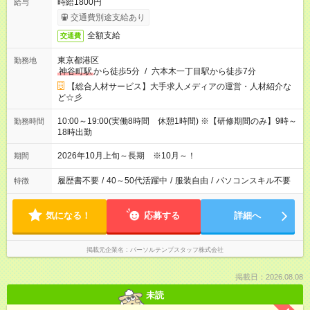
時給1800円
給与
交通費別途支給あり
全額支給
交通費
東京都港区
勤務地
神谷町駅
から徒歩5分
/
六本木一丁目駅から徒歩7分
【総合人材サービス】大手求人メディアの運営・人材紹介な
ど☆彡
10:00～19:00(実働8時間 休憩1時間) ※【研修期間のみ】9時～
勤務時間
18時出勤
2026年10月上旬～長期 ※10月～！
期間
履歴書不要
/
40～50代活躍中
/
服装自由
/
パソコンスキル不要
特徴
気になる！
応募する
詳細へ
掲載元企業名
パーソルテンプスタッフ株式会社
掲載日：2026.08.08
未読