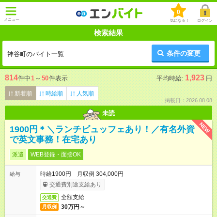
0
メニュー
気になる！
ログイン
検索結果
条件の変更
神谷町のバイト一覧
814
1,923
件中
1
～
50
件表示
平均時給:
円
新着順
時給順
人気順
掲載日：2026.08.08
未読
NEW
1900円＊＼ランチビュッフェあり！／有名外資
で英文事務！在宅あり
派遣
WEB登録・面接OK
時給1900円 月収例 304,000円
給与
交通費別途支給あり
全額支給
交通費
30万円～
月収例