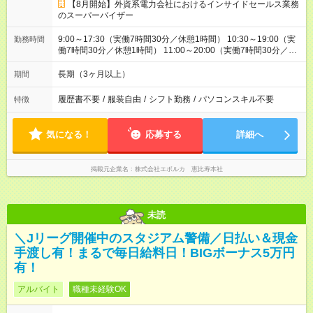
【8月開始】外資系電力会社におけるインサイドセールス業務
のスーパーバイザー
9:00～17:30（実働7時間30分／休憩1時間） 10:30～19:00（実
勤務時間
働7時間30分／休憩1時間） 11:00～20:00（実働7時間30分／休
憩1時間）
長期（3ヶ月以上）
期間
履歴書不要
/
服装自由
/
シフト勤務
/
パソコンスキル不要
特徴
気になる！
応募する
詳細へ
掲載元企業名
株式会社エボルカ 恵比寿本社
未読
＼Jリーグ開催中のスタジアム警備／日払い＆現金
手渡し有！まるで毎日給料日！BIGボーナス5万円
有！
アルバイト
職種未経験OK