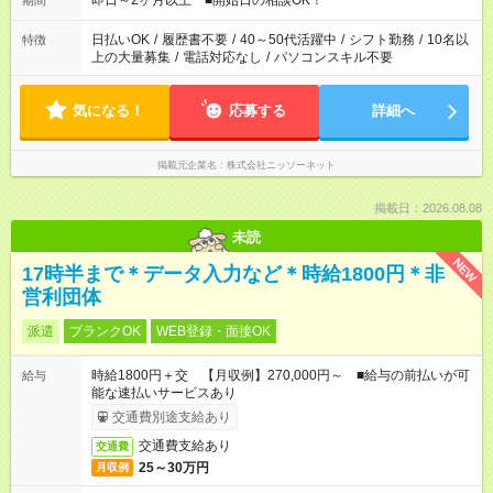
即日～2ヶ月以上 ■開始日の相談OK！
期間
日払いOK
/
履歴書不要
/
40～50代活躍中
/
シフト勤務
/
10名以
特徴
上の大量募集
/
電話対応なし
/
パソコンスキル不要
気になる！
応募する
詳細へ
掲載元企業名
株式会社ニッソーネット
掲載日：2026.08.08
未読
NEW
17時半まで＊データ入力など＊時給1800円＊非
営利団体
派遣
ブランクOK
WEB登録・面接OK
時給1800円＋交 【月収例】270,000円～ ■給与の前払いが可
給与
能な速払いサービスあり
交通費別途支給あり
交通費支給あり
交通費
25～30万円
月収例