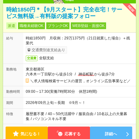
NEW
時給1850円＊【9月スタート】完全在宅！サー
ビス無料版→有料版の提案フォロー
派遣
職種未経験OK
ブランクOK
WEB登録・面接OK
時給1850円 月収例：29万1375円（21日就業した場合）＋残
給与
業代
交通費別途支給あり
全額支給
交通費
東京都港区
勤務地
六本木一丁目駅から徒歩1分
/
神谷町駅
から徒歩7分
＼求人情報検索サービスの運営，オンライン広告事業など／
09:00～17:30(実働7時間30分 休憩1時間)
勤務時間
2026年09月上旬～長期 ※9月～！
期間
履歴書不要
/
40～50代活躍中
/
服装自由
/
10名以上の大量募
特徴
集
/
パソコンスキル不要
気になる！
応募する
詳細へ