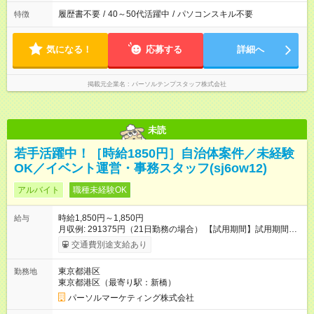
履歴書不要
/
40～50代活躍中
/
パソコンスキル不要
特徴
気になる！
応募する
詳細へ
掲載元企業名
パーソルテンプスタッフ株式会社
未読
若手活躍中！［時給1850円］自治体案件／未経験
OK／イベント運営・事務スタッフ(sj6ow12)
アルバイト
職種未経験OK
時給1,850円～1,850円
給与
月収例: 291375円（21日勤務の場合） 【試用期間】試用期間な
し
交通費別途支給あり
東京都港区
勤務地
東京都港区（最寄り駅：新橋）
パーソルマーケティング株式会社