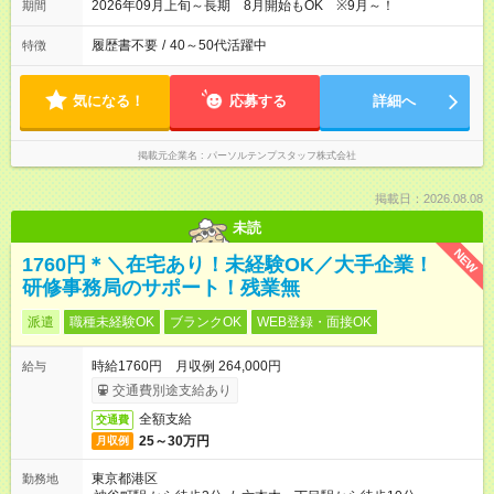
2026年09月上旬～長期 8月開始もOK ※9月～！
期間
履歴書不要
/
40～50代活躍中
特徴
気になる！
応募する
詳細へ
掲載元企業名
パーソルテンプスタッフ株式会社
掲載日：2026.08.08
未読
NEW
1760円＊＼在宅あり！未経験OK／大手企業！
研修事務局のサポート！残業無
派遣
職種未経験OK
ブランクOK
WEB登録・面接OK
時給1760円 月収例 264,000円
給与
交通費別途支給あり
全額支給
交通費
25～30万円
月収例
東京都港区
勤務地