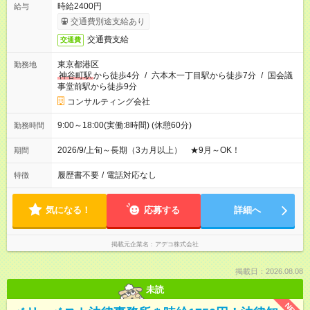
時給2400円
給与
交通費別途支給あり
交通費支給
交通費
東京都港区
勤務地
神谷町駅
から徒歩4分
/
六本木一丁目駅から徒歩7分
/
国会議
事堂前駅から徒歩9分
コンサルティング会社
9:00～18:00(実働:8時間) (休憩60分)
勤務時間
2026/9/上旬～長期（3カ月以上） ★9月～OK！
期間
履歴書不要
/
電話対応なし
特徴
気になる！
応募する
詳細へ
掲載元企業名
アデコ株式会社
掲載日：2026.08.08
未読
NEW