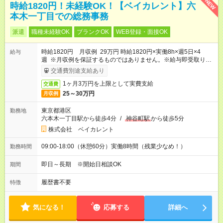
NEW
時給1820円！未経験OK！【ベイカレント】六
本木一丁目での総務事務
派遣
職種未経験OK
ブランクOK
WEB登録・面接OK
時給1820円 月収例 29万円 時給1820円×実働8h×週5日×4
給与
週 ※月収例を保証するものではありません。※給与即受取りサ
ービス利用可（利用条件有）
交通費別途支給あり
1ヶ月3万円を上限として実費支給
交通費
25～30万円
月収例
東京都港区
勤務地
六本木一丁目駅から徒歩4分
/
神谷町駅
から徒歩5分
株式会社 ベイカレント
09:00-18:00（休憩60分）実働8時間（残業少なめ！）
勤務時間
即日～長期 ※開始日相談OK
期間
履歴書不要
特徴
気になる！
応募する
詳細へ