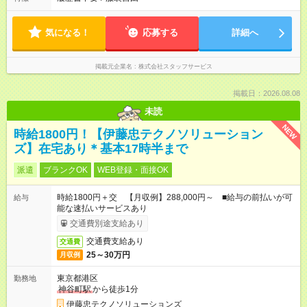
気になる！
応募する
詳細へ
掲載元企業名
株式会社スタッフサービス
掲載日：2026.08.08
未読
NEW
時給1800円！【伊藤忠テクノソリューション
ズ】在宅あり＊基本17時半まで
派遣
ブランクOK
WEB登録・面接OK
時給1800円＋交 【月収例】288,000円～ ■給与の前払いが可
給与
能な速払いサービスあり
交通費別途支給あり
交通費支給あり
交通費
25～30万円
月収例
東京都港区
勤務地
神谷町駅
から徒歩1分
伊藤忠テクノソリューションズ