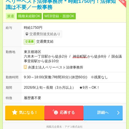
ベリーベスト法律事務所＊時給1750円！法律知
識は不要／一般事務
派遣
職種未経験OK
WEB登録・面接OK
時給1750円
給与
交通費別途支給あり
交通費支給
交通費
東京都港区
勤務地
六本木一丁目駅から徒歩2分
/
神谷町駅
から徒歩8分
/
国会議
事堂前駅から徒歩10分
弁護士法人ベリーベスト法律事務所
9:30～18:00(実働:7時間30分) (休憩60分) ※残業なし
勤務時間
2026/9/上旬～長期（3カ月以上） ★9月～OK！
期間
履歴書不要
特徴
気になる！
応募する
詳細へ
掲載元企業名
アデコ株式会社