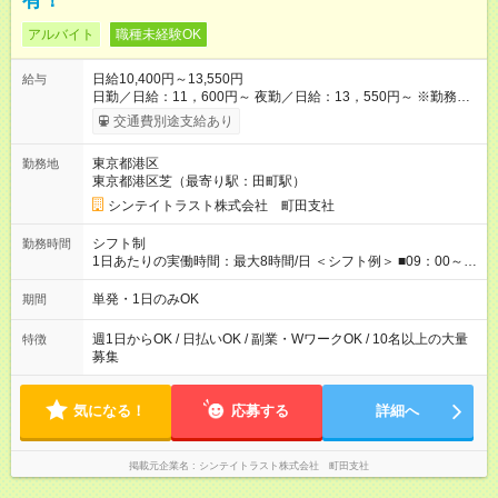
有！
アルバイト
職種未経験OK
日給10,400円～13,550円
給与
日勤／日給：11，600円～ 夜勤／日給：13，550円～ ※勤務数
が週2日以下の場合 日勤／日給：10，400円 夜勤／日給：12，
交通費別途支給あり
350円 ■交通費別途全額支給 ※規定あり ■支払方法：日払い └日
給のうち7，000円を現金先払い ※稼働分 ※週払い・月払いOK
東京都港区
勤務地
⇒希望をお聞かせください♪ ■各種資格手当あり ■残業手当あり ■
東京都港区芝（最寄り駅：田町駅）
日給保障あり └早く終わっても”全額”支給！ ・－・－・ ≪ 法定
研修 ≫ 研修時の給与： 日給10，000円×3日間（24時間） ＝研
シンテイトラスト株式会社 町田支社
修費として合計30，000円支給 ＋交通費全額支給 ※規定あり
【試用期間】試用期間なし
シフト制
勤務時間
1日あたりの実働時間：最大8時間/日 ＜シフト例＞ ■09：00～
18：00 ■20：00～翌5：00 など！ 上記時間内で、 実働8時
間・休憩1時間／日
単発・1日のみOK
期間
週1日からOK / 日払いOK / 副業・WワークOK / 10名以上の大量
特徴
募集
気になる！
応募する
詳細へ
掲載元企業名
シンテイトラスト株式会社 町田支社