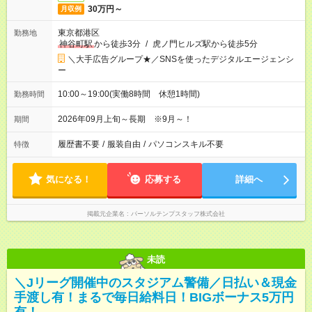
30万円～
月収例
東京都港区
勤務地
神谷町駅
から徒歩3分
/
虎ノ門ヒルズ駅から徒歩5分
＼大手広告グループ★／SNSを使ったデジタルエージェンシ
ー
10:00～19:00(実働8時間 休憩1時間)
勤務時間
2026年09月上旬～長期 ※9月～！
期間
履歴書不要
/
服装自由
/
パソコンスキル不要
特徴
気になる！
応募する
詳細へ
掲載元企業名
パーソルテンプスタッフ株式会社
未読
＼Jリーグ開催中のスタジアム警備／日払い＆現金
手渡し有！まるで毎日給料日！BIGボーナス5万円