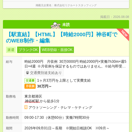
掲載元企業名
株式会社リクルートスタッフィング
掲載日：2026.08.08
未読
NEW
【駅直結】【HTML】【時給2000円】神谷町で
のWEB制作・編集
派遣
ブランクOK
WEB登録・面接OK
時給2000円 月収例 30万0000円 時給2000円×実働7h30m×週5
給与
日×4週 ※月収例を保証するものではありません。※給与即受取
りサービス利用可（利用条件有）
交通費別途支給あり
1ヶ月3万円を上限として実費支給
交通費
30万円～
月収例
東京都港区
勤務地
神谷町駅
から徒歩1分
アウトソーシング・テレマ－ケティング
09:00-17:30（休憩60分）実働7時間30分
勤務時間
2026年09月01日～長期 ※開始日相談OK ※09月～
期間