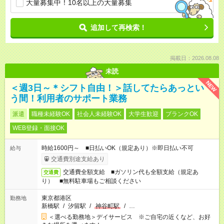
大量募集中！10名以上の大量募集
追加して再検索！
掲載日：2026.08.08
未読
NEW
＜週3日～＊シフト自由！＞話してたらあっとい
う間！利用者のサポート業務
派遣
職種未経験OK
社会人未経験OK
大学生歓迎
ブランクOK
WEB登録・面接OK
時給1600円～ ■日払いOK（規定あり）※即日払い不可
給与
交通費別途支給あり
交通費全額支給 ■ガソリン代も全額支給（規定あ
交通費
り） ■無料駐車場もご相談ください
東京都港区
勤務地
新橋駅
/
汐留駅
/
神谷町駅
/
…
＜選べる勤務地＞デイサービス ※ご自宅の近くなど、お好