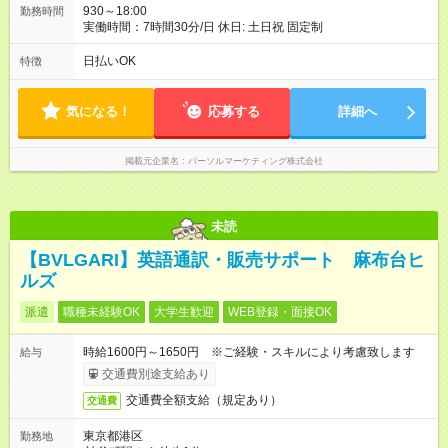
930～18:00
勤務時間
実働時間：7時間30分/日 休日: 土日祝 固定制
日払いOK
特徴
気になる！
応募する
詳細へ
掲載元企業名
パーソルマーケティング株式会社
未読
【BVLGARI】英語通訳・販売サポート 麻布台ヒ
ルズ
派遣
職種未経験OK
大学生歓迎
WEB登録・面接OK
時給1600円～1650円 ※ご経験・スキルにより考慮致します
給与
交通費別途支給あり
交通費全額支給（規定あり）
交通費
東京都港区
勤務地