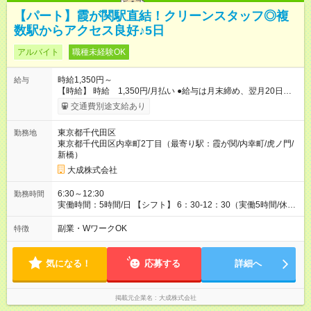
【パート】霞が関駅直結！クリーンスタッフ◎複
数駅からアクセス良好♪5日
アルバイト
職種未経験OK
時給1,350円～
給与
【時給】 時給 1,350円/月払い ●給与は月末締め、翌月20日の
支払。 ●通勤手当は1ヶ月ごとに勤務日数に応じて実費精算。 ●
交通費別途支給あり
一番安いルートでの計算となります。 ※Ｗワークの方は、他社
様で定期が支給されている場合は重複区間以外の区間が支給対
東京都千代田区
勤務地
象となります。 【試用期間】試用期間あり 試用期間の長さ：3
東京都千代田区内幸町2丁目（最寄り駅：霞が関/内幸町/虎ノ門/
ヶ月 雇用形態、給与は本採用時と同じです。
新橋）
大成株式会社
6:30～12:30
勤務時間
実働時間：5時間/日 【シフト】 6：30-12：30（実働5時間/休憩
1時間） 勤務日：月曜日～金曜日 （週5日出勤）
副業・WワークOK
特徴
気になる！
応募する
詳細へ
掲載元企業名
大成株式会社