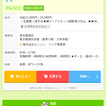
＜＜
アルバイト
職種未経験OK
日給11,000円～15,000円
給与
＋交通費＋諸手当 ■□■リペアスタッフ経験者の方は…■□■ 技術
チェック後に日給を決定します！ ・現場数に応じて『日給が1.2
交通費別途支給あり
倍』！ ・その他手当により『1.5倍』になることも…！ ・その他
1日ごとの評価ポイントもあり 頑張った分だけ評価されます！ ◆
東京都港区
勤務地
交通費規定支給 ◆残業手当あり ◆子供手当あり ◆宿泊手当あり
東京都港区赤坂（最寄り駅：六本木駅）
(2，000円/1日) ※宿泊を伴う現場の場合 ◆先輩スタッフの給与例
﹋﹋﹋﹋﹋﹋﹋﹋﹋﹋﹋ ・週5日勤務Aさん ＞＞日給11，000円
株式会社エンジン リペア事業部
×20勤務 ＞＞月収22万円＋諸手当 【試用期間】試用期間あり 試
用期間の長さ：6ヶ月 ※ 雇用形態と給与に、本採用時と異なる部
8:00～17:00
勤務時間
分があります。 雇用形態：本採用時と同じです。 給与：日
実働時間：8時間/日 休憩時間：1時間/日 ★月～土・週4日～OK
給 9,810円以上 ::::: ::::: ::::: ::::: ::::: :::::: 120勤務までは日給9，810
★週5日入れる方大歓迎！※日時相談OK ★時期により連休取得も
円 121勤務目から日給1万1，000円～ となります。
可能！ ＼毎月希望シフト提出で働きやすい！／ 毎月20日までに
副業・WワークOK
特徴
::::: ::::: ::::: ::::: ::::: ::::::
翌月の勤務希望シフトを提出◎ ※シフト変更は前週までに相談
OK
気になる！
応募する
詳細へ
掲載元企業名
株式会社エンジン リペア事業部
未読