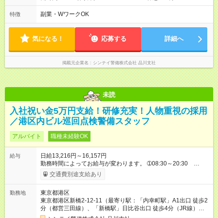
19:00 休憩120分 ➂07:00～16:00 休憩60分 ➃10:30～
19:30 休憩60分 ➄19:30～翌07:30 休憩120分 平均労働時
副業・WワークOK
特徴
間：1ヶ月あたり168時間 変形労働時間制 （想定労働時間
168時間/月） ➀08:30～20:30 休憩120分 ➁07:00～19:00 休
憩120分 ➂07:00～16:00 休憩60分 ➃10:30～19:30 休憩60分
気になる！
応募する
詳細へ
➄19:30～翌07:30 休憩120分
掲載元企業名
シンテイ警備株式会社 品川支社
未読
入社祝い金5万円支給！研修充実！人物重視の採用
／港区内ビル巡回点検警備スタッフ
アルバイト
職種未経験OK
日給13,216円～16,157円
給与
勤務時間によってお給与が変わります。 ➀08:30～20:30
13,216円～ ➁20:30～08:30 14,688円～ ※他時間帯のお仕事も
交通費別途支給あり
ございます。 ※別途資格手当がございます。 例：自衛消防技
術認定 500円/日 防災センター要員 250円/日 上
東京都港区
勤務地
級救命講習修了 250円/日 など 【試用期間】試用期間あり 試
東京都港区新橋2-12-11（最寄り駅：「内幸町駅」A1出口 徒歩2
用期間の長さ：2週間 雇用形態、給与は本採用時と同じです。
分（都営三田線）、「新橋駅」日比谷出口 徒歩4分（JR線）、8
番出口 徒歩5分（東京メトロ銀座線・都営浅草線））