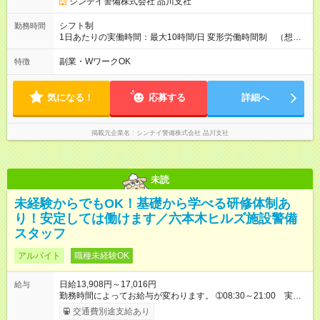
シンテイ警備株式会社 品川支社
シフト制
勤務時間
1日あたりの実働時間：最大10時間/日 変形労働時間制 （想定
労働時間 170時間/月） 【シフト例】 ➀08:30～20:30（休憩時
間120分） ➁20:30～08:30（休憩時間120分）
副業・WワークOK
特徴
気になる！
応募する
詳細へ
掲載元企業名
シンテイ警備株式会社 品川支社
未読
未経験からでもOK！基礎から学べる研修体制あ
り！安定しては働けます／六本木ヒルズ施設警備
スタッフ
アルバイト
職種未経験OK
日給13,908円～17,016円
給与
勤務時間によってお給与が変わります。 ➀08:30～21:00 実働
10:30、休憩02:00 日給13,908円 ➁20:30～09:00 実働
交通費別途支給あり
10:30、休憩02:00 日給15,473円 ※別途資格手当がございま