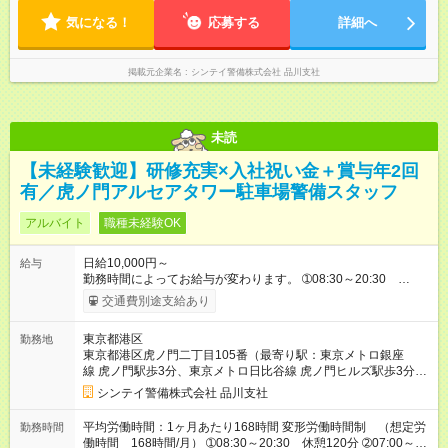
気になる！
応募する
詳細へ
掲載元企業名
シンテイ警備株式会社 品川支社
未読
【未経験歓迎】研修充実×入社祝い金＋賞与年2回
有／虎ノ門アルセアタワー駐車場警備スタッフ
アルバイト
職種未経験OK
日給10,000円～
給与
勤務時間によってお給与が変わります。 ➀08:30～20:30
13,125円～ ➁07:00～19:00 13,125円～ ➂07:00～16:00
交通費別途支給あり
10,000円～ ➃10:30～19:30 10,000円～ ➄19:30～翌07:30
14,688円～ ※別途資格手当がございます。 例：自衛消防技術
東京都港区
勤務地
認定 500円/日 上級救命講習修了 250円/日
東京都港区虎ノ門二丁目105番（最寄り駅：東京メトロ銀座
防災センター要員 250円/日 等 【試用期間】試用期間なし
線 虎ノ門駅歩3分、東京メトロ日比谷線 虎ノ門ヒルズ駅歩3分、
東京メトロ南北線 溜池山王駅歩5分）
シンテイ警備株式会社 品川支社
平均労働時間：1ヶ月あたり168時間 変形労働時間制 （想定労
勤務時間
働時間 168時間/月） ➀08:30～20:30 休憩120分 ➁07:00～