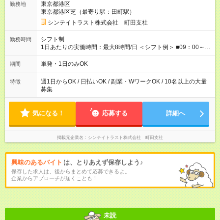
東京都港区
勤務地
⇒希望をお聞かせください♪ ■各種資格手当あり ■残業手当あり ■
東京都港区芝（最寄り駅：田町駅）
日給保障あり └早く終わっても”全額”支給！ ・－・－・ ≪ 法定
研修 ≫ 研修時の給与： 日給10，000円×3日間（24時間） ＝研
シンテイトラスト株式会社 町田支社
修費として合計30，000円支給 ＋交通費全額支給 ※規定あり
【試用期間】試用期間なし
シフト制
勤務時間
1日あたりの実働時間：最大8時間/日 ＜シフト例＞ ■09：00～
18：00 ■20：00～翌5：00 など！ 上記時間内で、 実働8時
間・休憩1時間／日
単発・1日のみOK
期間
週1日からOK / 日払いOK / 副業・WワークOK / 10名以上の大量
特徴
募集
気になる！
応募する
詳細へ
掲載元企業名
シンテイトラスト株式会社 町田支社
興味のあるバイト
は、とりあえず保存しよう♪
保存した求人は、後からまとめて応募できるよ。
企業からアプローチが届くことも！
未読