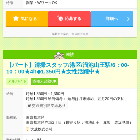
副業・WワークOK
特徴
気になる！
応募する
詳細へ
掲載元企業名
大成株式会社
未読
【パート】清掃スタッフ/港区/溜池山王駅/6：00-
10：00★4h◆1,350円★女性活躍中★
アルバイト
職種未経験OK
時給1,350円～1,350円
給与
時給1,350円 給与備考： 給与は月末締め、翌月20日の支払。 通
勤手当は1ヶ月ごとに勤務日数に応じて実費精算。 一番安いルー
交通費別途支給あり
トでの計算となります。 ※Ｗワークの方は、他社様で定期が支
給されている場合は重複区間以外の区間が支給対象となりま
東京都港区
勤務地
す。 【試用期間】試用期間あり 試用期間の長さ：3ヶ月 雇用形
東京都港区赤坂2丁目（最寄り駅：溜池山王 赤坂 赤坂見附）
態、給与は本採用時と同じです。
大成株式会社