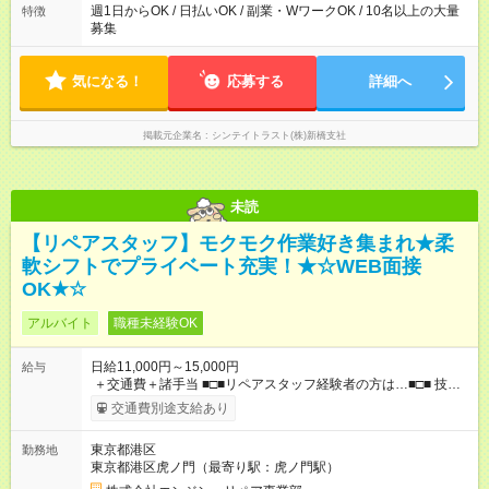
週1日からOK / 日払いOK / 副業・WワークOK / 10名以上の大量
特徴
募集
気になる！
応募する
詳細へ
掲載元企業名
シンテイトラスト(株)新橋支社
未読
【リペアスタッフ】モクモク作業好き集まれ★柔
軟シフトでプライベート充実！★☆WEB面接
OK★☆
アルバイト
職種未経験OK
日給11,000円～15,000円
給与
＋交通費＋諸手当 ■□■リペアスタッフ経験者の方は…■□■ 技術
チェック後に日給を決定します！ ・現場数に応じて『日給が1.2
交通費別途支給あり
倍』！ ・その他手当により『1.5倍』になることも…！ ・その他
1日ごとの評価ポイントもあり 頑張った分だけ評価されます！ ◆
東京都港区
勤務地
交通費規定支給 ◆残業手当あり ◆子供手当あり ◆宿泊手当あり
東京都港区虎ノ門（最寄り駅：虎ノ門駅）
(2，000円/1日) ※宿泊を伴う現場の場合 ◆先輩スタッフの給与例