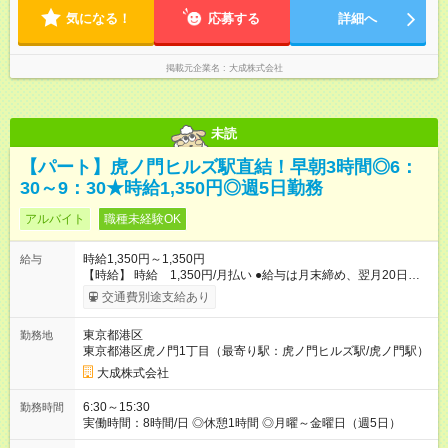
気になる！
応募する
詳細へ
掲載元企業名
大成株式会社
未読
【パート】虎ノ門ヒルズ駅直結！早朝3時間◎6：
30～9：30★時給1,350円◎週5日勤務
アルバイト
職種未経験OK
時給1,350円～1,350円
給与
【時給】 時給 1,350円/月払い ●給与は月末締め、翌月20日の
支払。 ●通勤手当は1ヶ月ごとに勤務日数に応じて実費精算。 ●
交通費別途支給あり
一番安いルートでの計算となります。 ※Ｗワークの方は、他社
様で定期が支給されている場合は重複区間以外の区間が支給対
東京都港区
勤務地
象となります。 【試用期間】試用期間あり 試用期間の長さ：3
東京都港区虎ノ門1丁目（最寄り駅：虎ノ門ヒルズ駅/虎ノ門駅）
ヶ月 雇用形態、給与は本採用時と同じです。
大成株式会社
6:30～15:30
勤務時間
実働時間：8時間/日 ◎休憩1時間 ◎月曜～金曜日（週5日）