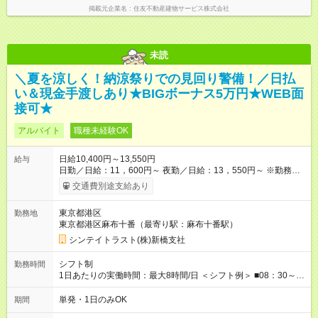
掲載元企業名
住友不動産建物サービス株式会社
未読
＼夏を涼しく！納涼祭りでの見回り警備！／日払
い＆現金手渡しあり★BIGボーナス5万円★WEB面
接可★
アルバイト
職種未経験OK
日給10,400円～13,550円
給与
日勤／日給：11，600円～ 夜勤／日給：13，550円～ ※勤務数
が週2日以下の場合 日勤／日給：10，400円 夜勤／日給：12，
交通費別途支給あり
350円 ■交通費別途全額支給 ※規定あり ■支払方法：日払い └日
給のうち7，000円を現金先払い ※稼働分 ※週払い・月払いOK
東京都港区
勤務地
⇒希望をお聞かせください♪ ■各種資格手当あり ■残業手当あり ■
東京都港区麻布十番（最寄り駅：麻布十番駅）
日給保障あり └早く終わっても”全額”支給！ ----- ≪ 法定研修
≫ 研修時の給与： 日給10，000円×3日間（24時間） ＝研修費
シンテイトラスト(株)新橋支社
として合計30，000円支給 ＋交通費全額支給 ※規定あり 【試用
期間】試用期間なし
シフト制
勤務時間
1日あたりの実働時間：最大8時間/日 ＜シフト例＞ ■08：30～
17：30 ■20：00～翌5：00 など！ 上記時間内で、 実働8時
間・休憩1時間／日
単発・1日のみOK
期間