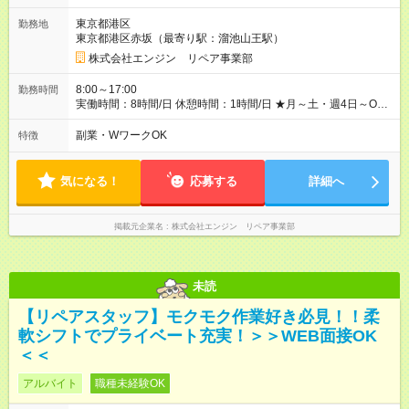
1日ごとの評価ポイントもあり 頑張った分だけ評価されます！ ◆
東京都港区
勤務地
交通費規定支給 ◆残業手当あり ◆子供手当あり ◆宿泊手当あり
東京都港区赤坂（最寄り駅：溜池山王駅）
(2，000円/1日) ※宿泊を伴う現場の場合 ◆先輩スタッフの給与例
﹋﹋﹋﹋﹋﹋﹋﹋﹋﹋﹋ ・週5日勤務Aさん ＞＞日給11，000円
株式会社エンジン リペア事業部
×20勤務 ＞＞月収22万円＋諸手当 【試用期間】試用期間あり 試
用期間の長さ：6ヶ月 ※ 雇用形態と給与に、本採用時と異なる部
8:00～17:00
勤務時間
分があります。 雇用形態：本採用時と同じです。 給与：日
実働時間：8時間/日 休憩時間：1時間/日 ★月～土・週4日～OK
給 9,810円以上 ::::: ::::: ::::: ::::: ::::: :::::: 120勤務までは日給9，810
★週5日入れる方大歓迎！※日時相談OK ★時期により連休取得も
円 121勤務目から日給1万1，000円～ となります。
可能！ ＼毎月希望シフト提出で働きやすい！／ 毎月20日までに
副業・WワークOK
特徴
::::: ::::: ::::: ::::: ::::: ::::::
翌月の勤務希望シフトを提出◎ ※シフト変更は前週までに相談
OK
気になる！
応募する
詳細へ
掲載元企業名
株式会社エンジン リペア事業部
未読
【リペアスタッフ】モクモク作業好き必見！！柔
軟シフトでプライベート充実！＞＞WEB面接OK
＜＜
アルバイト
職種未経験OK