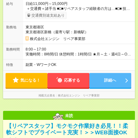
日給11,000円～15,000円
給与
＋交通費＋諸手当 ■□■リペアスタッフ経験者の方は…■□■ 技術
チェック後に日給を決定します！ ・現場数に応じて『日給が1.2
交通費別途支給あり
倍』！ ・その他手当により『1.5倍』になることも…！ ・その他
1日ごとの評価ポイントもあり 頑張った分だけ評価されます！ ◆
東京都港区
勤務地
交通費規定支給 ◆残業手当あり ◆子供手当あり ◆宿泊手当あり
東京都港区新橋（最寄り駅：新橋駅）
(2，000円/1日) ※宿泊を伴う現場の場合 ◆先輩スタッフの給与例
﹋﹋﹋﹋﹋﹋﹋﹋﹋﹋﹋ ・週5日勤務Aさん ＞＞日給11，000円
株式会社エンジン リペア事業部
×20勤務 ＞＞月収22万円＋諸手当 【試用期間】試用期間あり 試
用期間の長さ：6ヶ月 ※ 雇用形態と給与に、本採用時と異なる部
8:00～17:00
勤務時間
分があります。 雇用形態：本採用時と同じです。 給与：日
実働時間：8時間/日 休憩時間：1時間/日 ★月～土・週4日～OK
給 9,810円以上 ::::: ::::: ::::: ::::: ::::: :::::: 120勤務までは日給9，810
★週5日入れる方大歓迎！※日時相談OK ★時期により連休取得も
円 121勤務目から日給1万1，000円～ となります。
可能！ ＼毎月希望シフト提出で働きやすい！／ 毎月20日までに
副業・WワークOK
特徴
::::: ::::: ::::: ::::: ::::: ::::::
翌月の勤務希望シフトを提出◎ ※シフト変更は前週までに相談
OK
気になる！
応募する
詳細へ
掲載元企業名
株式会社エンジン リペア事業部
未読
【リペアスタッフ】モクモク作業好き必見！！柔
軟シフトでプライベート充実！＞＞WEB面接OK