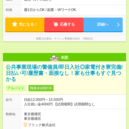
働き方も可能です。 ◎「今週は週0日、来週は週4日」など、ラ
イフスタイルに合わせた働き方ができます。有給休暇も積極的
週1日からOK / 副業・WワークOK
特徴
に取得可能です！
気になる！
応募する
詳細へ
掲載元企業名
テイシン警備株式会社 川崎支社
未読
公共事業現場の警備員/即日入社◎家電付き寮完備/
日払い可/履歴書・面接なし！家も仕事もすぐ見つ
かる
アルバイト
職種未経験OK
日給12,000円～15,500円
給与
入社祝い金4000円 【試用期間】試用期間なし
東京都港区
勤務地
東京都港区
フリック株式会社