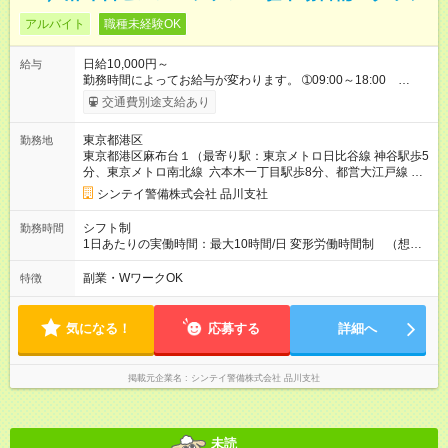
アルバイト
職種未経験OK
日給10,000円～
給与
勤務時間によってお給与が変わります。 ➀09:00～18:00
10,000円～ ➁08:00～20:00 13,126円～ ➂13:00～22:00
交通費別途支給あり
10,000円～ ※別途資格手当がございます。 例：自衛消防技術
認定 500円/日 上級救命講習修了 250円/日
東京都港区
勤務地
防災センター要員 250円/日 等 【試用期間】試用期間なし
東京都港区麻布台１（最寄り駅：東京メトロ日比谷線 神谷駅歩5
分、東京メトロ南北線 六本木一丁目駅歩8分、都営大江戸線 麻
布十番駅歩9分）
シンテイ警備株式会社 品川支社
シフト制
勤務時間
1日あたりの実働時間：最大10時間/日 変形労働時間制 （想定
労働時間 172時間/月） 【シフト例】 ➀09:00～18:00 休憩1H
➁08:00～20:00 休憩2H ➂13:00～22:00 休憩1H ※夜間帯も
副業・WワークOK
特徴
ございます。夜間帯をご希望の方はご相談ください。
気になる！
応募する
詳細へ
掲載元企業名
シンテイ警備株式会社 品川支社
未読