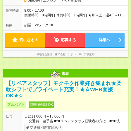
﹋﹋﹋﹋﹋﹋﹋﹋﹋﹋﹋ ・週5日勤務Aさん ＞＞日給11，000円
株式会社エンジン リペア事業部
×20勤務 ＞＞月収22万円＋諸手当 【試用期間】試用期間あり 試
用期間の長さ：6ヶ月 ※ 雇用形態と給与に、本採用時と異なる部
8:00～17:00
勤務時間
分があります。 雇用形態：本採用時と同じです。 給与：日
実働時間：8時間/日 休憩時間：1時間/日 ★月～土・週4日～OK
給 9,810円以上 ::::: ::::: ::::: ::::: ::::: :::::: 120勤務までは日給9，810
★週5日入れる方大歓迎！※日時相談OK ★時期により連休取得も
円 121勤務目から日給1万1，000円～ となります。
可能！ ＼毎月希望シフト提出で働きやすい！／ 毎月20日までに
副業・WワークOK
特徴
::::: ::::: ::::: ::::: ::::: ::::::
翌月の勤務希望シフトを提出◎ ※シフト変更は前週までに相談
OK
気になる！
応募する
詳細へ
掲載元企業名
株式会社エンジン リペア事業部
未読
【リペアスタッフ】モクモク作業好き集まれ★柔
軟シフトでプライベート充実！★☆WEB面接
OK★☆
アルバイト
職種未経験OK
日給11,000円～15,000円
給与
＋交通費＋諸手当 ■□■リペアスタッフ経験者の方は…■□■ 技術
チェック後に日給を決定します！ ・現場数に応じて『日給が1.2
交通費別途支給あり
倍』！ ・その他手当により『1.5倍』になることも…！ ・その他