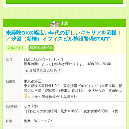
未読
未経験OK◎幅広い年代の新しいキャリアを応援！
／汐留（新橋）オフィスビル施設警備STAFF
アルバイト
職種未経験OK
日給13,125円～16,157円
給与
勤務時間によってお給与が変わります。 ➀08:00～20:00
13,125円～ ➁20:00～08:00 14,688円～ ※他時間帯のお仕事も
交通費別途支給あり
ございます。 ※別途資格手当がございます。 例：自衛消防技
術認定 500円/日 防災センター要員 250円/日 上
東京都港区
勤務地
級救命講習修了 250円/日 など 【試用期間】試用期間あり 試
東京都港区東新橋1-9-1 東京汐留ビルディング（最寄り駅：都
用期間の長さ：2週間 雇用形態、給与は本採用時と同じです。
営大江戸線「汐留駅」9番出口 徒歩1分、ゆりかもめ「汐留駅」
東出口 徒歩1分、JR「新橋駅」汐留口 徒歩7分）
シンテイ警備株式会社 品川支社
シフト制
勤務時間
1日あたりの実働時間：最大10時間/日 変形労働時間制 （想定
労働時間 170時間/月） 【シフト例】 ➀08:00～20:00（休憩時
間120分） ➁20:00～08:00（休憩時間120分）
副業・WワークOK
特徴