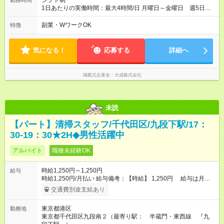
シフト制
勤務時間
1日あたりの実働時間：最大4時間/日 月曜日～金曜日 週5日
【シフト】 6：00-10：00 ※シフトは毎月のシフト表にて決定
副業・WワークOK
特徴
気になる！
応募する
詳細へ
掲載元企業名
大成株式会社
未読
【パート】清掃スタッフ/千代田区/九段下駅/17：
30-19：30★2H◆男性活躍中
アルバイト
職種未経験OK
時給1,250円～1,250円
給与
時給1,250円/月払い 給与備考：【時給】 1,250円 給与は月末
締め、翌月20日の支払。 通勤手当は1ヶ月ごとに勤務日数に応
交通費別途支給あり
じて実費精算。 一番安いルートでの計算となります。 ※Ｗワー
クの方は、他社様で定期が支給されている場合は重複区間以外
東京都港区
勤務地
の区間が支給対象となります。 【試用期間】試用期間あり 試用
東京都千代田区九段南２（最寄り駅： 半蔵門・東西線 『九
期間の長さ：3ヶ月 雇用形態、給与は本採用時と同じです。