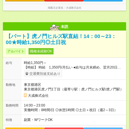
掲載元企業名
大成株式会社
未読
【パート】虎ノ門ヒルズ駅直結！14：00～23：
00★時給1,350円◎土日祝
アルバイト
職種未経験OK
時給1,350円～
給与
【時給】 時給 1,350円/月払い ●給与は月末締め、翌月20日の
支払。 ●通勤手当は1ヶ月ごとに勤務日数に応じて実費精算。 ●
交通費別途支給あり
一番安いルートでの計算となります。 ※Ｗワークの方は、他社
様で定期が支給されている場合は重複区間以外の区間が支給対
東京都港区
勤務地
象となります。 【試用期間】試用期間あり 試用期間の長さ：3
東京都港区虎ノ門1丁目（最寄り駅：虎ノ門ヒルズ駅/虎ノ門駅）
ヶ月 雇用形態、給与は本採用時と同じです。
大成株式会社
14:00～23:00
勤務時間
実働時間：8時間/日 ◎休憩1時間 ◎土日＋祝日（週2～3日）
副業・WワークOK
特徴