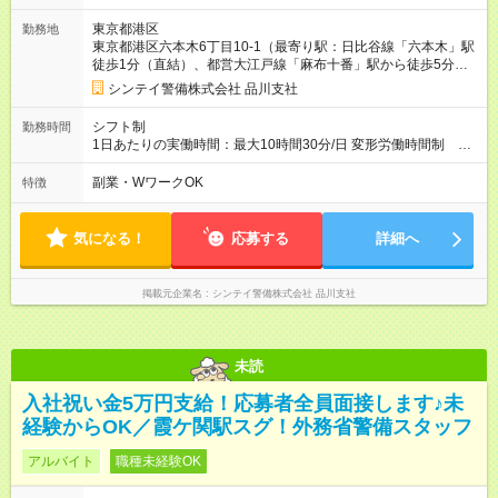
す。 例：自衛消防技術認定 500円/日 上級救命講習修
東京都港区
勤務地
了 250円/日 防災センター要員 250円/日 など 【試用
東京都港区六本木6丁目10-1（最寄り駅：日比谷線「六本木」駅
期間】試用期間あり 試用期間の長さ：2ヶ月 ※ 雇用形態と給与
徒歩1分（直結）、都営大江戸線「麻布十番」駅から徒歩5分、
に、本採用時と異なる部分があります。 雇用形態：アルバイ
千代田線「乃木坂」駅から徒歩10分）
ト・パート採用 給与：日給 12,345円 ～ 13,597円
シンテイ警備株式会社 品川支社
シフト制
勤務時間
1日あたりの実働時間：最大10時間30分/日 変形労働時間制
（想定労働時間 173時間/月） 【シフト例】 ➀08:30～21:00
実働10:30、休憩02:00 ➁20:30～09:00 実働10:30、休憩02:00
副業・WワークOK
特徴
気になる！
応募する
詳細へ
掲載元企業名
シンテイ警備株式会社 品川支社
未読
入社祝い金5万円支給！応募者全員面接します♪未
経験からOK／霞ケ関駅スグ！外務省警備スタッフ
アルバイト
職種未経験OK