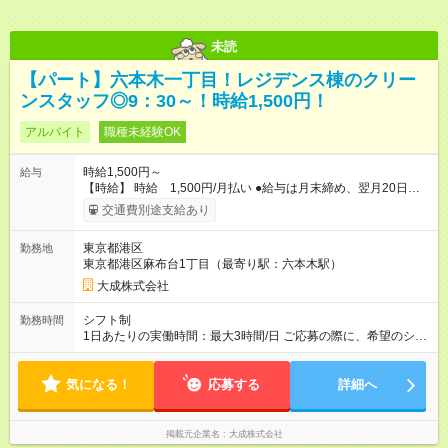
未読
【パート】六本木一丁目！レジデンス棟のクリー
ンスタッフ◎9：30～！時給1,500円！
アルバイト
職種未経験OK
時給1,500円～
給与
【時給】 時給 1,500円/月払い ●給与は月末締め、翌月20日の
支払。 ●通勤手当は1ヶ月ごとに勤務日数に応じて実費精算。 ●
交通費別途支給あり
一番安いルートでの計算となります。 ※Ｗワークの方は、他社
様で定期が支給されている場合は重複区間以外の区間が支給対
東京都港区
勤務地
象となります。 【試用期間】試用期間あり 試用期間の長さ：3
東京都港区麻布台1丁目（最寄り駅：六本木駅）
ヶ月 雇用形態、給与は本採用時と同じです。
大成株式会社
シフト制
勤務時間
1日あたりの実働時間：最大3時間/日 ご応募の際に、希望のシフ
トをお選びください。 シフト 9：30～16：00(実働5.5時間/休憩
1時間） 勤務日：月曜日～金曜日（週5日）
気になる！
応募する
詳細へ
掲載元企業名
大成株式会社