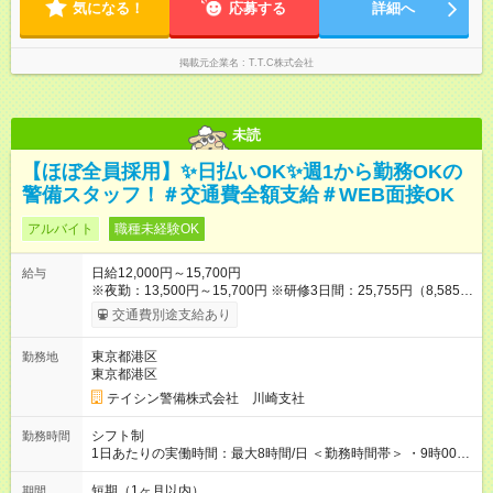
気になる！
応募する
詳細へ
掲載元企業名
T.T.C株式会社
未読
【ほぼ全員採用】✨日払いOK✨週1から勤務OKの
警備スタッフ！＃交通費全額支給＃WEB面接OK
アルバイト
職種未経験OK
日給12,000円～15,700円
給与
※夜勤：13,500円～15,700円 ※研修3日間：25,755円（8,585円
×3日間／計21時間） ✅早上がりでも日給全額保証◎ ✅寮完備！
交通費別途支給あり
即入居OK！ ✅週1日～勤務OK ✅週5日勤務×フルタイムも可能 ✅
資格手当（最大2200円／日）や残業代は別途全額支給 ※資格取
東京都港区
勤務地
得費用は会社が全額負担します。 ＜＜ ✨紹介報奨金キャンペー
東京都港区
ン✨ ＞＞ 紹介する側＆入社する側も嬉しい制度！ 条件に応じ
て、下記報奨金を支給♪ ■紹介者：最大10万円 ■入社者：最大5万
テイシン警備株式会社 川崎支社
円 ■入社者（即戦力）：最大7万円 【試用期間】試用期間あり 試
用期間の長さ：2ヶ月 雇用形態、給与は本採用時と同じです。
シフト制
勤務時間
1日あたりの実働時間：最大8時間/日 ＜勤務時間帯＞ ・9時00分
～18時00分 ・20時00分～05時00分 ◎週1日から勤務可能で、1
週間ごとの自己申告制シフトを採用。短期勤務や副業としての
短期（1ヶ月以内）
期間