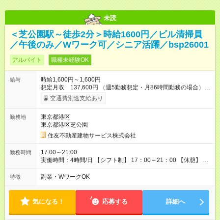
未読
＜芝公園駅～徒歩2分＞時給1600円／ビル清掃員
／午後のみ／Wワーク可／シニア活躍／bsp26001
アルバイト
職種未経験OK
時給1,600円～1,600円
給与
想定月収 137,600円 （週5勤務想定・月86時間勤務の場合）
【交通費】 通勤交通費全額支給（公共交通機関のみ）※原則最
交通費別途支給あり
安経路 【キャリア支援】 ・キャリアチェンジ応援制度 ・資格取
得支援（提携予備校割引・受験費用等補助） ・eラーニング講座
東京都港区
勤務地
の無料利用（約200コース）他 【試用期間】試用期間あり 試用
東京都港区芝公園
期間の長さ：3ヶ月 雇用形態、給与は本採用時と同じです。
住友不動産建物サービス株式会社
17:00～21:00
勤務時間
実働時間：4時間/日 【シフト制】 17：00～21：00 【休憩】 な
し
副業・WワークOK
特徴
気になる！
応募する
詳細へ