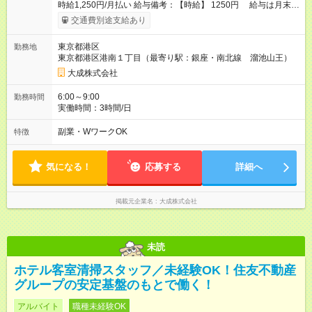
時給1,250円/月払い 給与備考：【時給】 1250円 給与は月末締
め、翌月20日の支払。 通勤手当は1ヶ月ごとに勤務日数に応じ
交通費別途支給あり
て実費精算。 一番安いルートでの計算となります。 ※Ｗワーク
の方は、他社様で定期が支給されている場合は重複区間以外の
東京都港区
勤務地
区間が支給対象となります。 【試用期間】試用期間あり 試用期
東京都港区港南１丁目（最寄り駅：銀座・南北線 溜池山王）
間の長さ：3ヶ月 雇用形態、給与は本採用時と同じです。
大成株式会社
6:00～9:00
勤務時間
実働時間：3時間/日
副業・WワークOK
特徴
気になる！
応募する
詳細へ
掲載元企業名
大成株式会社
未読
ホテル客室清掃スタッフ／未経験OK！住友不動産
グループの安定基盤のもとで働く！
アルバイト
職種未経験OK