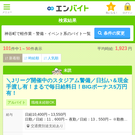
0
メニュー
気になる！
ログイン
検索結果
条件の変更
神谷町で軽作業・警備・イベント系のバイト一覧
101
1,923
件中
1
～
50
件表示
平均時給:
円
新着順
時給順
人気順
未読
＼Jリーグ開催中のスタジアム警備／日払い＆現金
手渡し有！まるで毎日給料日！BIGボーナス5万円
有！
アルバイト
職種未経験OK
日給10,400円～13,550円
給与
日勤／日給：11，600円～ 夜勤／日給：13，550円～ ※勤務数
が週2日以下の場合 日勤／日給：10，400円 夜勤／日給：12，
交通費別途支給あり
350円 ■交通費別途全額支給 ※規定あり ■支払方法：日払い └日
給のうち7，000円を現金先払い ※稼働分 ※週払い・月払いOK