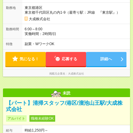
の方は、他社様で定期が支給されている場合は重複区間以外の
東京都港区
勤務地
区間が支給対象となります。 【試用期間】試用期間あり 試用期
東京都千代田区丸の内1-9（最寄り駅：JR線 『東京駅』）
間の長さ：3ヶ月 雇用形態、給与は本採用時と同じです。
大成株式会社
6:00～8:00
勤務時間
実働時間：2時間/日
副業・WワークOK
特徴
気になる！
応募する
詳細へ
掲載元企業名
大成株式会社
未読
【パート】清掃スタッフ/港区/溜池山王駅/大成株
式会社
アルバイト
職種未経験OK
時給1,250円～
給与