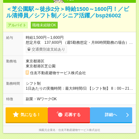
＜芝公園駅～徒歩2分＞時給1500～1600円！／ビ
ル清掃員／シフト制／シニア活躍／bsp26002
アルバイト
職種未経験OK
時給1,500円～1,600円
給与
想定月収 137,600円 （週5勤務想定・月86時間勤務の場合）
【交通費】 通勤交通費全額支給（公共交通機関のみ）※原則最
交通費別途支給あり
安経路 【キャリア支援】 ・キャリアチェンジ応援制度 ・資格取
得支援（提携予備校割引・受験費用等補助） ・eラーニング講座
東京都港区
勤務地
の無料利用（約200コース）他 【試用期間】試用期間あり 試用
東京都港区芝公園
期間の長さ：3ヶ月 雇用形態、給与は本採用時と同じです。
住友不動産建物サービス株式会社
シフト制
勤務時間
1日あたりの実働時間：最大8時間/日 【シフト制】 8：00～21：
00の間でシフト制 ※近隣エリア（徒歩圏内）の複数のビルでご
勤務いただきます。 【休憩】 シフトによる
副業・WワークOK
特徴
気になる！
応募する
詳細へ
掲載元企業名
住友不動産建物サービス株式会社