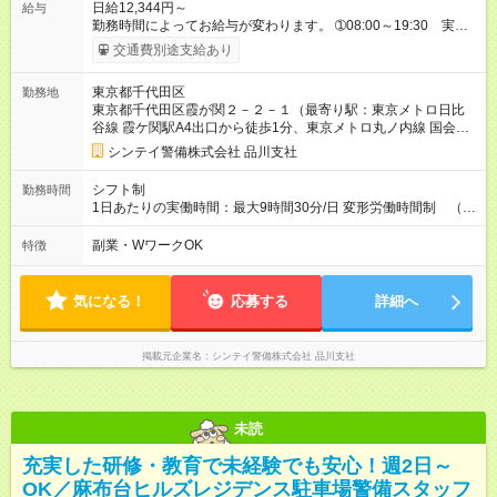
日給12,344円～
給与
勤務時間によってお給与が変わります。 ➀08:00～19:30 実働
09:30、休憩02:00 ※他時間帯のお仕事もございます。 ※別途資
交通費別途支給あり
格手当がございます。 例：自衛消防技術認定 500円/日
上級救命講習修了 250円/日 防災センター要員
東京都千代田区
勤務地
250円/日 交通誘導検定２級 250円/日 空港保
東京都千代田区霞が関２－２－１（最寄り駅：東京メトロ日比
安検定２級 250円/日 など 【試用期間】試用期間なし
谷線 霞ケ関駅A4出口から徒歩1分、東京メトロ丸ノ内線 国会議
事堂前駅から徒歩5分、東京メトロ南北線 溜池山王駅から徒歩
シンテイ警備株式会社 品川支社
13分）
シフト制
勤務時間
1日あたりの実働時間：最大9時間30分/日 変形労働時間制 （想
定労働時間 172時間/月） 【シフト例】 ➀08:00～19:30 実働
09:30、休憩02:00 ※他の勤務時間もございますでのご相談くだ
副業・WワークOK
特徴
さい。
気になる！
応募する
詳細へ
掲載元企業名
シンテイ警備株式会社 品川支社
未読
充実した研修・教育で未経験でも安心！週2日～
OK／麻布台ヒルズレジデンス駐車場警備スタッフ