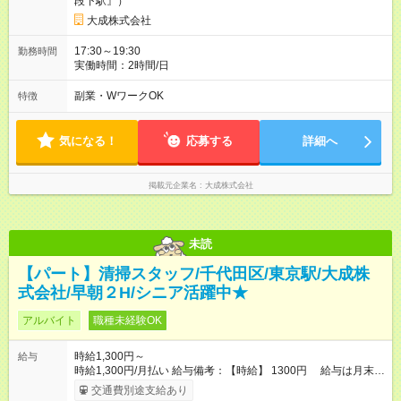
段下駅』）
大成株式会社
17:30～19:30
勤務時間
実働時間：2時間/日
副業・WワークOK
特徴
気になる！
応募する
詳細へ
掲載元企業名
大成株式会社
未読
【パート】清掃スタッフ/千代田区/東京駅/大成株
式会社/早朝２H/シニア活躍中★
アルバイト
職種未経験OK
時給1,300円～
給与
時給1,300円/月払い 給与備考：【時給】 1300円 給与は月末締
め、翌月20日の支払。 通勤手当は1ヶ月ごとに勤務日数に応じ
交通費別途支給あり
て実費精算。 一番安いルートでの計算となります。 ※Ｗワーク