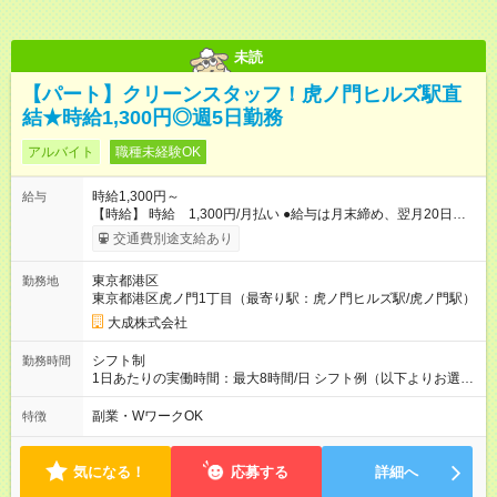
未読
【パート】クリーンスタッフ！虎ノ門ヒルズ駅直
結★時給1,300円◎週5日勤務
アルバイト
職種未経験OK
時給1,300円～
給与
【時給】 時給 1,300円/月払い ●給与は月末締め、翌月20日の
支払。 ●通勤手当は1ヶ月ごとに勤務日数に応じて実費精算。 ●
交通費別途支給あり
一番安いルートでの計算となります。 ※Ｗワークの方は、他社
様で定期が支給されている場合は重複区間以外の区間が支給対
東京都港区
勤務地
象となります。 【試用期間】試用期間あり 試用期間の長さ：3
東京都港区虎ノ門1丁目（最寄り駅：虎ノ門ヒルズ駅/虎ノ門駅）
ヶ月 雇用形態、給与は本採用時と同じです。
大成株式会社
シフト制
勤務時間
1日あたりの実働時間：最大8時間/日 シフト例（以下よりお選び
頂けます） (1)6：30～15：30（休憩1時間） (2)7：00～16：
00（休憩1時間） ◎月曜～金曜日（週5日）
副業・WワークOK
特徴
気になる！
応募する
詳細へ