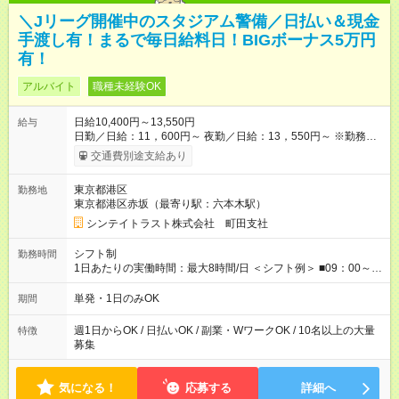
＼Jリーグ開催中のスタジアム警備／日払い＆現金
手渡し有！まるで毎日給料日！BIGボーナス5万円
有！
アルバイト
職種未経験OK
日給10,400円～13,550円
給与
日勤／日給：11，600円～ 夜勤／日給：13，550円～ ※勤務数
が週2日以下の場合 日勤／日給：10，400円 夜勤／日給：12，
交通費別途支給あり
350円 ■交通費別途全額支給 ※規定あり ■支払方法：日払い └日
給のうち7，000円を現金先払い ※稼働分 ※週払い・月払いOK
東京都港区
勤務地
⇒希望をお聞かせください♪ ■各種資格手当あり ■残業手当あり ■
東京都港区赤坂（最寄り駅：六本木駅）
日給保障あり └早く終わっても”全額”支給！ ・－・－・ ≪ 法定
研修 ≫ 研修時の給与： 日給10，000円×3日間（24時間） ＝研
シンテイトラスト株式会社 町田支社
修費として合計30，000円支給 ＋交通費全額支給 ※規定あり
【試用期間】試用期間なし
シフト制
勤務時間
1日あたりの実働時間：最大8時間/日 ＜シフト例＞ ■09：00～
18：00 ■20：00～翌5：00 など！ 上記時間内で、 実働8時
間・休憩1時間／日
単発・1日のみOK
期間
週1日からOK / 日払いOK / 副業・WワークOK / 10名以上の大量
特徴
募集
気になる！
応募する
詳細へ