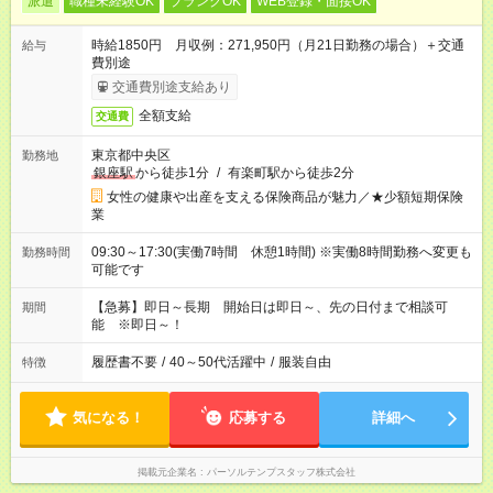
派遣
職種未経験OK
ブランクOK
WEB登録・面接OK
時給1850円 月収例：271,950円（月21日勤務の場合）＋交通
給与
費別途
交通費別途支給あり
全額支給
交通費
東京都中央区
勤務地
銀座駅
から徒歩1分
/
有楽町駅から徒歩2分
女性の健康や出産を支える保険商品が魅力／★少額短期保険
業
09:30～17:30(実働7時間 休憩1時間) ※実働8時間勤務へ変更も
勤務時間
可能です
【急募】即日～長期 開始日は即日～、先の日付まで相談可
期間
能 ※即日～！
履歴書不要
/
40～50代活躍中
/
服装自由
特徴
気になる！
応募する
詳細へ
掲載元企業名
パーソルテンプスタッフ株式会社