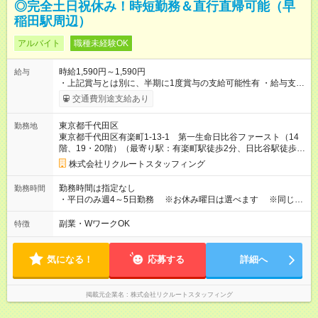
◎完全土日祝休み！時短勤務＆直行直帰可能（早
稲田駅周辺）
アルバイト
職種未経験OK
時給1,590円～1,590円
給与
・上記賞与とは別に、半期に1度賞与の支給可能性有 ・給与支給
日：月末〆、翌月22日支払い（休日の場合前営業日） 【勤務
交通費別途支給あり
例】 ・週4日 9:00～17:00（実働7時間/週28時間） ↑平日1日
休み＆ガッツリ稼ぐ★ ・週4日 10:00～17:00（実働6時間/週24
東京都千代田区
勤務地
時間） ・週5日 9:00～15:30（実働5.5時間/週27.5時間） ・週5
東京都千代田区有楽町1-13-1 第一生命日比谷ファースト（14
日 9:30～16:00（実働5.5時間/週27.5時間） ↑保育園のお迎
階、19・20階）（最寄り駅：有楽町駅徒歩2分、日比谷駅徒歩1
えにも間に合う★ ・扶養枠内勤務不可 ・兼業可能（規定有） └
分）
同業他社、1日8時間以上・2社で週40時間以上のご契約不可 └勤
株式会社リクルートスタッフィング
務実績がなかったとしても雇用契約を締結している会社がある
場合、兼業にあたります（休職中、有給消化期間中等） 【試用
勤務時間は指定なし
勤務時間
期間】試用期間なし
・平日のみ週4～5日勤務 ※お休み曜日は選べます ※同じ週
内で振り替えも可能です ・9:00～17:30の間で1日実働6～7時間
（週5日の場合は実働5～5.5時間） ・残業5～10時間程度/月 ※繁
副業・WワークOK
特徴
忙期は月末＆5月、8月、11月、2月です
気になる！
応募する
詳細へ
掲載元企業名
株式会社リクルートスタッフィング