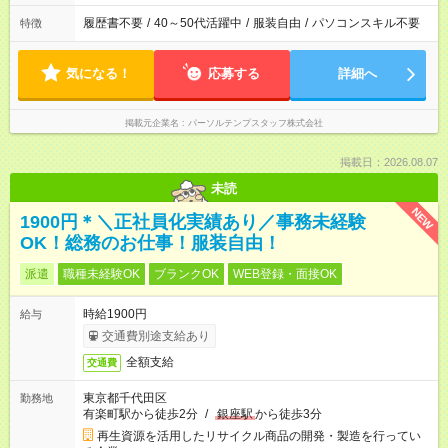
履歴書不要
/
40～50代活躍中
/
服装自由
/
パソコンスキル不要
特徴
気になる！
応募する
詳細へ
掲載元企業名
パーソルテンプスタッフ株式会社
掲載日：2026.08.07
未読
NEW
1900円＊＼正社員化実績あり／事務未経験
OK！総務のお仕事！服装自由！
派遣
職種未経験OK
ブランクOK
WEB登録・面接OK
時給1900円
給与
交通費別途支給あり
全額支給
交通費
東京都千代田区
勤務地
有楽町駅から徒歩2分
/
銀座駅
から徒歩3分
再生資源を活用したリサイクル商品の開発・製造を行ってい