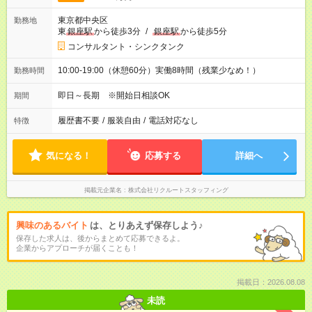
東京都中央区
勤務地
東
銀座駅
から徒歩3分
/
銀座駅
から徒歩5分
コンサルタント・シンクタンク
10:00-19:00（休憩60分）実働8時間（残業少なめ！）
勤務時間
即日～長期 ※開始日相談OK
期間
履歴書不要
/
服装自由
/
電話対応なし
特徴
気になる！
応募する
詳細へ
掲載元企業名
株式会社リクルートスタッフィング
興味のあるバイト
は、とりあえず保存しよう♪
保存した求人は、後からまとめて応募できるよ。
企業からアプローチが届くことも！
掲載日：2026.08.08
未読