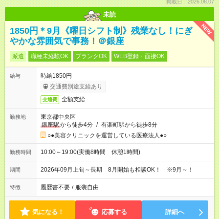
掲載日：2026.08.07
未読
NEW
1850円＊9月《曜日シフト制》残業なし！にぎ
やかな雰囲気で事務！＠銀座
派遣
職種未経験OK
ブランクOK
WEB登録・面接OK
時給1850円
給与
交通費別途支給あり
全額支給
交通費
東京都中央区
勤務地
銀座駅
から徒歩4分
/
有楽町駅から徒歩8分
○●美容クリニックを運営している医療法人●○
10:00～19:00(実働8時間 休憩1時間)
勤務時間
2026年09月上旬～長期 8月開始も相談OK！ ※9月～！
期間
履歴書不要
/
服装自由
特徴
気になる！
応募する
詳細へ