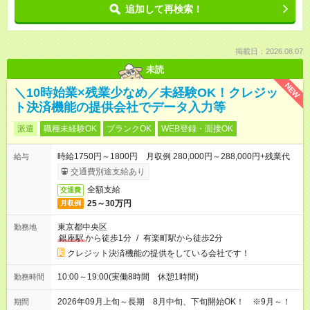
追加して再検索！
掲載日：2026.08.07
未読
NEW
＼10時始業×残業少なめ／未経験OK！クレジッ
ト決済機能の提供会社でデータ入力等
派遣
職種未経験OK
ブランクOK
WEB登録・面接OK
時給1750円～1800円 月収例 280,000円～288,000円+残業代
給与
交通費別途支給あり
全額支給
交通費
25～30万円
月収例
東京都中央区
勤務地
銀座駅
から徒歩1分
/
有楽町駅から徒歩2分
クレジット決済機能の提供をしている会社です！
10:00～19:00(実働8時間 休憩1時間)
勤務時間
2026年09月上旬～長期 8月中旬、下旬開始OK！ ※9月～！
期間