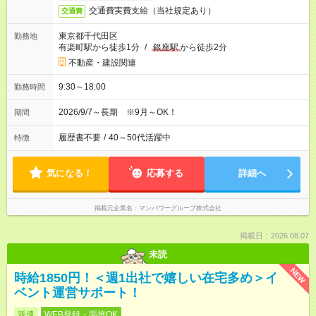
交通費実費支給（当社規定あり）
交通費
東京都千代田区
勤務地
有楽町駅から徒歩1分
/
銀座駅
から徒歩2分
不動産・建設関連
9:30～18:00
勤務時間
2026/9/7～長期 ※9月～OK！
期間
履歴書不要
/
40～50代活躍中
特徴
気になる！
応募する
詳細へ
掲載元企業名
マンパワーグループ株式会社
掲載日：2026.08.07
未読
NEW
時給1850円！＜週1出社で嬉しい在宅多め＞イ
ベント運営サポート！
派遣
WEB登録・面接OK