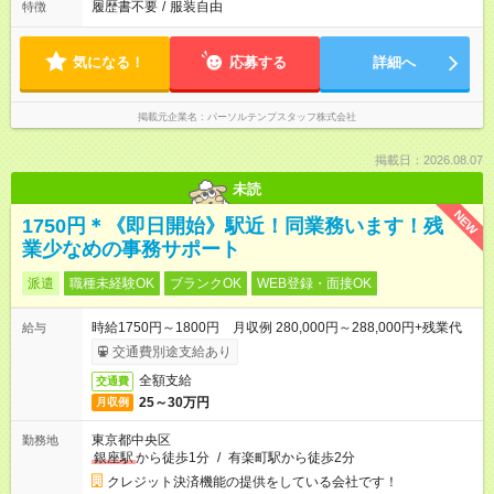
履歴書不要
/
服装自由
特徴
気になる！
応募する
詳細へ
掲載元企業名
パーソルテンプスタッフ株式会社
掲載日：2026.08.07
未読
NEW
1750円＊《即日開始》駅近！同業務います！残
業少なめの事務サポート
派遣
職種未経験OK
ブランクOK
WEB登録・面接OK
時給1750円～1800円 月収例 280,000円～288,000円+残業代
給与
交通費別途支給あり
全額支給
交通費
25～30万円
月収例
東京都中央区
勤務地
銀座駅
から徒歩1分
/
有楽町駅から徒歩2分
クレジット決済機能の提供をしている会社です！