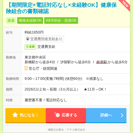
NEW
【期間限定×電話対応なし×未経験OK】健康保
険組合の書類確認
派遣
職種未経験OK
WEB登録・面接OK
時給1850円
給与
交通費別途支給あり
交通費支給
交通費
東京都中央区
勤務地
新橋駅から徒歩4分
/
汐留駅から徒歩6分
/
銀座駅
から徒歩6分
官公庁・財団関連
9:00～17:00(実働:7時間) (休憩60分) ※残業なし
勤務時間
2026/11/上旬～長期（3カ月以上） ★11月～OK！
期間
履歴書不要
/
電話対応なし
特徴
気になる！
応募する
詳細へ
掲載元企業名
アデコ株式会社