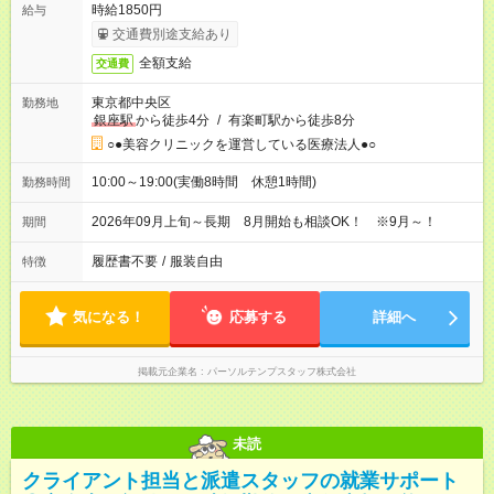
時給1850円
給与
交通費別途支給あり
全額支給
交通費
東京都中央区
勤務地
銀座駅
から徒歩4分
/
有楽町駅から徒歩8分
○●美容クリニックを運営している医療法人●○
10:00～19:00(実働8時間 休憩1時間)
勤務時間
2026年09月上旬～長期 8月開始も相談OK！ ※9月～！
期間
履歴書不要
/
服装自由
特徴
気になる！
応募する
詳細へ
掲載元企業名
パーソルテンプスタッフ株式会社
未読
クライアント担当と派遣スタッフの就業サポート