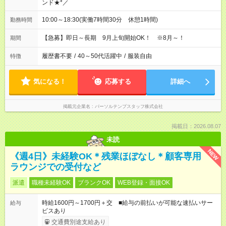
ンド★*／
10:00～18:30(実働7時間30分 休憩1時間)
勤務時間
【急募】即日～長期 9月上旬開始OK！ ※8月～！
期間
履歴書不要
/
40～50代活躍中
/
服装自由
特徴
気になる！
応募する
詳細へ
掲載元企業名
パーソルテンプスタッフ株式会社
掲載日：2026.08.07
未読
NEW
《週4日》未経験OK＊残業ほぼなし＊顧客専用
ラウンジでの受付など
派遣
職種未経験OK
ブランクOK
WEB登録・面接OK
時給1600円～1700円＋交 ■給与の前払いが可能な速払いサー
給与
ビスあり
交通費別途支給あり