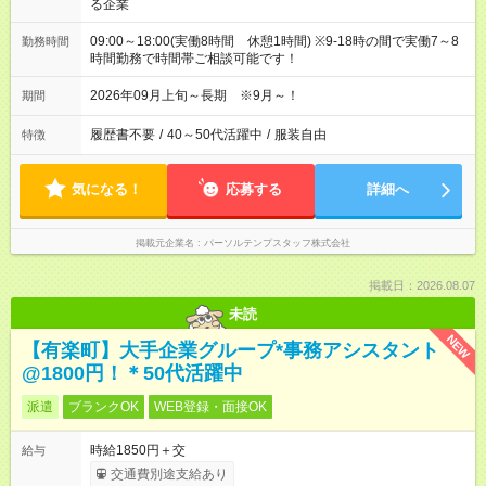
る企業
09:00～18:00(実働8時間 休憩1時間) ※9-18時の間で実働7～8
勤務時間
時間勤務で時間帯ご相談可能です！
2026年09月上旬～長期 ※9月～！
期間
履歴書不要
/
40～50代活躍中
/
服装自由
特徴
気になる！
応募する
詳細へ
掲載元企業名
パーソルテンプスタッフ株式会社
掲載日：2026.08.07
未読
NEW
【有楽町】大手企業グループ*事務アシスタント
@1800円！＊50代活躍中
派遣
ブランクOK
WEB登録・面接OK
時給1850円＋交
給与
交通費別途支給あり