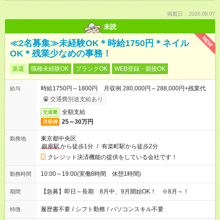
掲載日：2026.08.07
未読
NEW
≪2名募集≫未経験OK＊時給1750円＊ネイル
OK＊残業少なめの事務！
派遣
職種未経験OK
ブランクOK
WEB登録・面接OK
時給1750円～1800円 月収例 280,000円～288,000円+残業代
給与
交通費別途支給あり
全額支給
交通費
25～30万円
月収例
東京都中央区
勤務地
銀座駅
から徒歩1分
/
有楽町駅から徒歩2分
クレジット決済機能の提供をしている会社です！
10:00～19:00(実働8時間 休憩1時間)
勤務時間
【急募】即日～長期 8月中、9月開始OK！ ※8月～！
期間
履歴書不要
/
シフト勤務
/
パソコンスキル不要
特徴