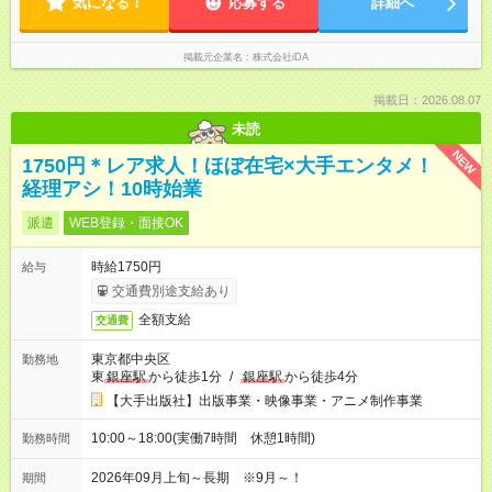
気になる！
応募する
詳細へ
掲載元企業名
株式会社iDA
掲載日：2026.08.07
未読
NEW
1750円＊レア求人！ほぼ在宅×大手エンタメ！
経理アシ！10時始業
派遣
WEB登録・面接OK
時給1750円
給与
交通費別途支給あり
全額支給
交通費
東京都中央区
勤務地
東
銀座駅
から徒歩1分
/
銀座駅
から徒歩4分
【大手出版社】出版事業・映像事業・アニメ制作事業
10:00～18:00(実働7時間 休憩1時間)
勤務時間
2026年09月上旬～長期 ※9月～！
期間