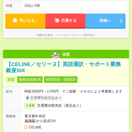
日払いOK
特徴
気になる！
応募する
詳細へ
掲載元企業名
パーソルマーケティング株式会社
未読
【CELINE／セリーヌ】英語通訳・サポート業務
銀座SIX
派遣
職種未経験OK
WEB登録・面接OK
時給1600円～1700円 ※ご経験・スキルにより考慮致します
給与
交通費別途支給あり
交通費全額支給（規定あり）
交通費
東京都中央区
勤務地
銀座駅
から徒歩2分
CELINE