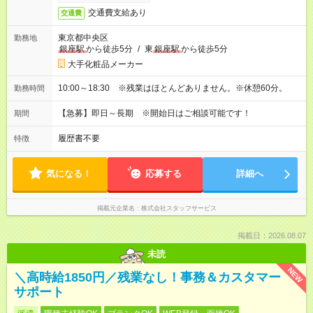
交通費支給あり
交通費
東京都中央区
勤務地
銀座駅
から徒歩5分
/
東
銀座駅
から徒歩5分
大手化粧品メーカー
10:00～18:30 ※残業はほとんどありません。※休憩60分。
勤務時間
【急募】即日～長期 ※開始日はご相談可能です！
期間
履歴書不要
特徴
気になる！
応募する
詳細へ
掲載元企業名
株式会社スタッフサービス
掲載日：2026.08.07
未読
NEW
＼高時給1850円／残業なし！事務＆カスタマー
サポート