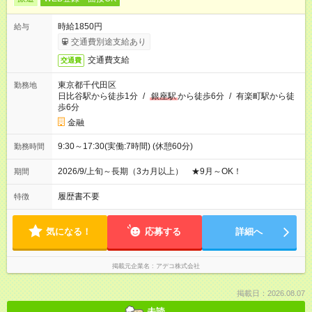
時給1850円
給与
交通費別途支給あり
交通費支給
交通費
東京都千代田区
勤務地
日比谷駅から徒歩1分
/
銀座駅
から徒歩6分
/
有楽町駅から徒
歩6分
金融
9:30～17:30(実働:7時間) (休憩60分)
勤務時間
2026/9/上旬～長期（3カ月以上） ★9月～OK！
期間
履歴書不要
特徴
気になる！
応募する
詳細へ
掲載元企業名
アデコ株式会社
掲載日：2026.08.07
未読