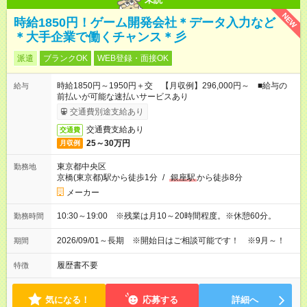
NEW
時給1850円！ゲーム開発会社＊データ入力など
＊大手企業で働くチャンス＊彡
派遣
ブランクOK
WEB登録・面接OK
時給1850円～1950円＋交 【月収例】296,000円～ ■給与の
給与
前払いが可能な速払いサービスあり
交通費別途支給あり
交通費支給あり
交通費
25～30万円
月収例
東京都中央区
勤務地
京橋(東京都)駅から徒歩1分
/
銀座駅
から徒歩8分
メーカー
10:30～19:00 ※残業は月10～20時間程度。※休憩60分。
勤務時間
2026/09/01～長期 ※開始日はご相談可能です！ ※9月～！
期間
履歴書不要
特徴
気になる！
応募する
詳細へ