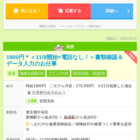
気になる！
応募する
詳細へ
掲載元企業名
パーソルテンプスタッフ株式会社
掲載日：2026.08.07
未読
NEW
1900円＊＜11/9開始×電話なし！＞書類確認＆
データ入力のお仕事
派遣
職種未経験OK
ブランクOK
WEB登録・面接OK
時給1900円 〇モデル月収：279,300円 ※21日就業した場合
給与
交通費別途支給あり
全額支給
交通費
東京都中央区
勤務地
新橋駅から徒歩3分
/
銀座駅
から徒歩6分
＼おだやか健康保険組合／保険給付や健康づくり事業を提供
◎
09:00～17:00(実働7時間 休憩1時間)
勤務時間