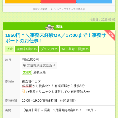
掲載元企業名
パーソルテンプスタッフ株式会社
掲載日：2026.08.07
未読
NEW
1850円＊＼事務未経験OK／17:00まで！事務サ
ポートのお仕事！
派遣
職種未経験OK
ブランクOK
WEB登録・面接OK
時給1850円
給与
交通費別途支給あり
全額支給
交通費
東京都中央区
勤務地
銀座駅
から徒歩4分
/
有楽町駅から徒歩8分
○●美容クリニックを運営している医療法人●○
10:00～19:00(実働8時間 休憩1時間)
勤務時間
【急募】即日～長期 9月開始も相談OK！ ※8月～！
期間