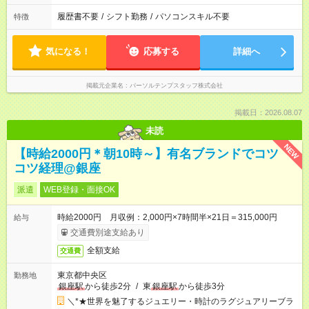
履歴書不要
/
シフト勤務
/
パソコンスキル不要
特徴
気になる！
応募する
詳細へ
掲載元企業名
パーソルテンプスタッフ株式会社
掲載日：2026.08.07
未読
NEW
【時給2000円＊朝10時～】有名ブランドでコツ
コツ経理@銀座
派遣
WEB登録・面接OK
時給2000円 月収例：2,000円×7時間半×21日＝315,000円
給与
交通費別途支給あり
全額支給
交通費
東京都中央区
勤務地
銀座駅
から徒歩2分
/
東
銀座駅
から徒歩3分
＼*★世界を魅了するジュエリー・時計のラグジュアリーブラ