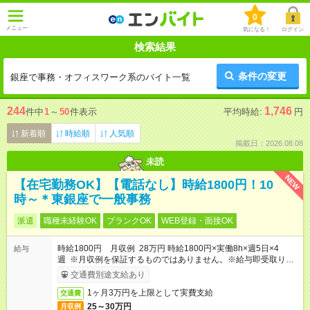
0
メニュー
気になる！
ログイン
検索結果
条件の変更
銀座で事務・オフィスワーク系のバイト一覧
244
1,746
件中
1
～
50
件表示
平均時給:
円
新着順
時給順
人気順
掲載日：2026.08.08
未読
NEW
【在宅勤務OK】【電話なし】時給1800円！10
時～＊東銀座で一般事務
派遣
職種未経験OK
ブランクOK
WEB登録・面接OK
時給1800円 月収例 28万円 時給1800円×実働8h×週5日×4
給与
週 ※月収例を保証するものではありません。※給与即受取りサ
ービス利用可（利用条件有）
交通費別途支給あり
1ヶ月3万円を上限として実費支給
交通費
25～30万円
月収例