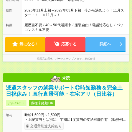
2026年11月上旬～2027年03月下旬 今から決めよう！11月ス
期間
タート！ ※11月～！
履歴書不要
/
40～50代活躍中
/
服装自由
/
電話対応なし
/
パソ
特徴
コンスキル不要
気になる！
応募する
詳細へ
掲載元企業名
パーソルテンプスタッフ株式会社
未読
派遣スタッフの就業サポート◎時短勤務＆完全土
日祝休み！直行直帰可能・在宅アリ（日比谷）
アルバイト
職種未経験OK
時給1,500円～1,500円
給与
・上記賞与とは別に、半期に1度賞与の支給可能性有 【勤務例】
・週4日 9:00～17:00（実働7時間） ・週4日 9:30～
交通費別途支給あり
17:00（実働6.5時間） ・週4日 9:00～16:00（実働6時間） ・