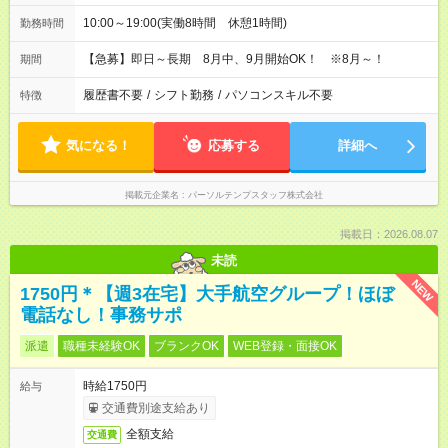
10:00～19:00(実働8時間 休憩1時間)
勤務時間
【急募】即日～長期 8月中、9月開始OK！ ※8月～！
期間
履歴書不要
/
シフト勤務
/
パソコンスキル不要
特徴
気になる！
応募する
詳細へ
掲載元企業名
パーソルテンプスタッフ株式会社
掲載日：2026.08.07
未読
NEW
1750円＊【週3在宅】大手航空グループ！ほぼ
電話なし！事務サポ
派遣
職種未経験OK
ブランクOK
WEB登録・面接OK
時給1750円
給与
交通費別途支給あり
全額支給
交通費