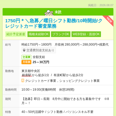
掲載日：2026.08.07
未読
NEW
1750円＊＼急募／曜日シフト勤務/10時開始/ク
レジットカード審査業務
紹介予定派遣
職種未経験OK
ブランクOK
WEB登録・面接OK
時給1750円～1800円 月収例 280,000円～288,000円+残業代
給与
交通費別途支給あり
全額支給
交通費
25～30万円
月収例
東京都中央区
勤務地
銀座駅
から徒歩1分
/
有楽町駅から徒歩2分
クレジットカード事業，ショッピングクレジット事業
10:00～19:00(実働8時間 休憩1時間)
勤務時間
【急募】即日～長期 8月中に開始できる方を募集中です ※8
期間
月～！
40～50代活躍中
/
シフト勤務
/
パソコンスキル不要
特徴