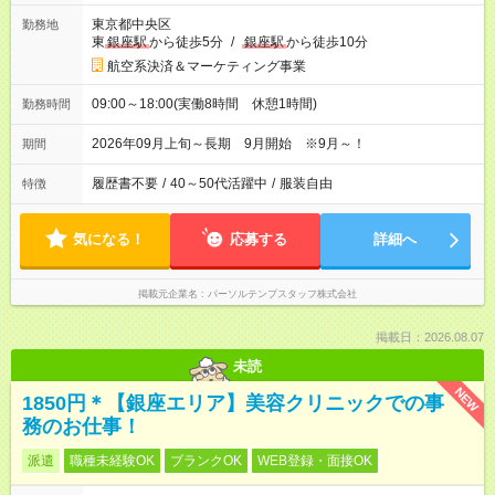
東京都中央区
勤務地
東
銀座駅
から徒歩5分
/
銀座駅
から徒歩10分
航空系決済＆マーケティング事業
09:00～18:00(実働8時間 休憩1時間)
勤務時間
2026年09月上旬～長期 9月開始 ※9月～！
期間
履歴書不要
/
40～50代活躍中
/
服装自由
特徴
気になる！
応募する
詳細へ
掲載元企業名
パーソルテンプスタッフ株式会社
掲載日：2026.08.07
未読
NEW
1850円＊【銀座エリア】美容クリニックでの事
務のお仕事！
派遣
職種未経験OK
ブランクOK
WEB登録・面接OK