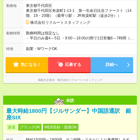
週4日 9:30～17:30（実働7時間） ・週5日 9:00～15:30（実
東京都千代田区
勤務地
働5.5時間） ・週5日 9:30～16:00（実働5.5時間） ・扶養枠内
東京都千代田区有楽町1-13-1 第一生命日比谷ファースト（14
勤務不可 ・兼業可能（規定あり） └同業他社、1日8時間以上・
階、19・20階）（最寄り駅： JR有楽町駅（徒歩2分））
2社で週40時間以上のご契約不可 └勤務実績がなかったとしても
雇用契約を締結している会社がある場合、兼業にあたります
株式会社リクルートスタッフィング
（休職中、有給消化期間中等） 【試用期間】試用期間なし
勤務時間は指定なし
勤務時間
・平日のみ週4～5日 ・9:00～18:00の間で1日実働6～7時間（週
5日の場合は実働5.5時間） ・残業1～5時間程度/月 ※繁忙期は月
初2営業日＆5月、8月、11月、2月です
副業・WワークOK
特徴
気になる！
応募する
詳細へ
掲載元企業名
株式会社リクルートスタッフィング
未読
最大時給1800円【ジルサンダー】中国語通訳 銀
座SIX
派遣
ブランクOK
WEB登録・面接OK
時給1500円～1800円 ※ご経験・スキルにより考慮致します
給与