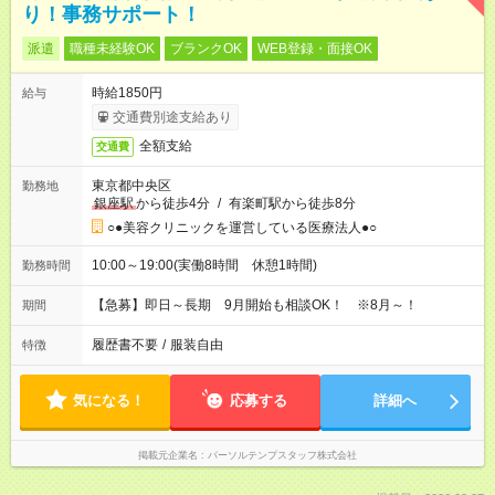
り！事務サポート！
派遣
職種未経験OK
ブランクOK
WEB登録・面接OK
時給1850円
給与
交通費別途支給あり
全額支給
交通費
東京都中央区
勤務地
銀座駅
から徒歩4分
/
有楽町駅から徒歩8分
○●美容クリニックを運営している医療法人●○
10:00～19:00(実働8時間 休憩1時間)
勤務時間
【急募】即日～長期 9月開始も相談OK！ ※8月～！
期間
履歴書不要
/
服装自由
特徴
気になる！
応募する
詳細へ
掲載元企業名
パーソルテンプスタッフ株式会社