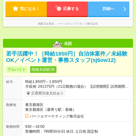
気になる！
応募する
詳細へ
掲載元企業名
パーソルテンプスタッフ株式会社
未読
若手活躍中！［時給1850円］自治体案件／未経験
OK／イベント運営・事務スタッフ(sj6ow12)
アルバイト
職種未経験OK
時給1,850円～1,850円
給与
月収例: 291375円（21日勤務の場合） 【試用期間】試用期間な
し
交通費別途支給あり
東京都港区
勤務地
東京都港区（最寄り駅：新橋）
パーソルマーケティング株式会社
930～18:00
勤務時間
実働時間：7時間30分/日 休日: 土日祝 固定制