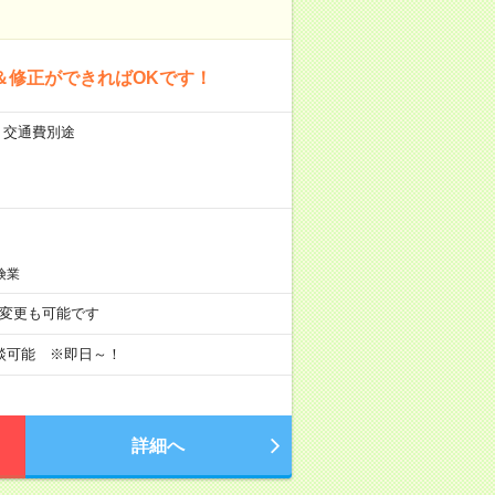
＆修正ができればOKです！
）＋交通費別途
険業
務へ変更も可能です
談可能 ※即日～！
詳細へ