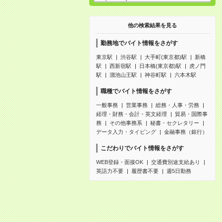
他の検索結果を見る
勤務地でバイト情報をさがす
東京駅
渋谷駅
大手町(東京都)駅
新橋
駅
西新宿駅
日本橋(東京都)駅
虎ノ門
駅
溜池山王駅
神谷町駅
六本木駅
職種でバイト情報をさがす
一般事務
営業事務
総務・人事・労務
経理・財務・会計・英文経理
貿易・国際事
務
その他事務系
秘書・セクレタリー
データ入力・タイピング
金融事務（銀行）
こだわりでバイト情報をさがす
WEB登録・面接OK
交通費別途支給あり
英語力不要
履歴書不要
週5日勤務