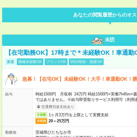
あなたの閲覧履歴からのオス
未読
【在宅勤務OK】17時まで＊未経験OK！車通勤
派遣
職種未経験OK
ブランクOK
WEB登録・面接OK
急募！【在宅OK】未経験OK！大手！車通勤OK！
時給1500円 月収例 24万円 時給1500円×実働7h45m
給与
ではありません。※給与即受取りサービス利用可（利用
交通費別途支給あり
1ヶ月3万円を上限として実費支給
交通費
20～25万円
月収例
茨城県ひたちなか市
勤務地