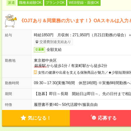
派遣
職種未経験OK
ブランクOK
WEB登録・面接OK
《OJTあり＆同業務の方います！》OAスキルは入力
時給1850円 月収例：271,950円（月21日勤務の場合
給与
交通費別途支給あり
全額支給
交通費
東京都中央区
勤務地
銀座駅
から徒歩1分
/
有楽町駅から徒歩2分
女性の健康や出産を支える保険商品が魅力／★少額短期保
09:30～17:30(実働7時間 休憩1時間) ※実働8時間勤
勤務時間
【急募】即日～長期 開始日は即日～、先の日付まで相
期間
履歴書不要
/
40～50代活躍中
/
服装自由
特徴
気になる！
応募する