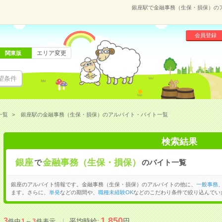
銀座駅で金融事務（生保・損保）の
会員登録
エリア変更
関東版
望条件
一覧
銀座駅の金融事務（生保・損保）のアルバイト・バイト一覧
検索結果
銀座
金融事務（生保・損保）
で
のバイト一覧
銀座のアルバイト情報です。金融事務（生保・損保）のアルバイトの他に、
一般事務
ます。さらに、
単発
などの期間や、
職種未経験OK
などのこだわり条件で絞り込んでい
1,850
3
平均時給:
円
件中
1
～
3
件表示