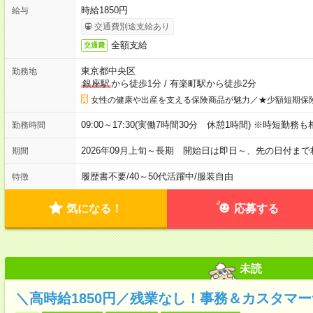
時給1850円
給与
交通費別途支給あり
全額支給
交通費
東京都中央区
勤務地
銀座駅
から徒歩1分
/
有楽町駅から徒歩2分
女性の健康や出産を支える保険商品が魅力／★少額短期保
09:00～17:30(実働7時間30分 休憩1時間) ※時短勤務
勤務時間
2026年09月上旬～長期 開始日は即日～、先の日付ま
期間
履歴書不要
/
40～50代活躍中
/
服装自由
特徴
気になる！
応募する
未読
＼高時給1850円／残業なし！事務＆カスタマ