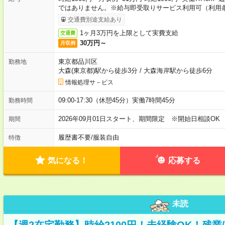
ではありません。※給与即受取りサービス利用可（利用
交通費別途支給あり
1ヶ月3万円を上限として実費支給
交通費
30万円～
月収例
東京都品川区
勤務地
大森(東京都)駅から徒歩3分
/
大森海岸駅から徒歩6分
情報処理サ－ビス
09:00-17:30（休憩45分）実働7時間45分
勤務時間
2026年09月01日スタート、期間限定 ※開始日相談OK
期間
履歴書不要
/
服装自由
特徴
気になる！
応募する
未読
【週2在宅勤務】時給2100円！未経験OK！残