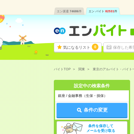
エン派遣
74686
件
エン バイト
82531
件
0
気になるリスト
保存した希
バイトTOP
関東
東京のアルバイト・バイト
設定中の検索条件
銀座 / 金融事務（生保・損保）
条件の変更
条件を保存して
メールを受け取る