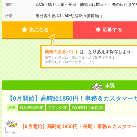
2026年09月上旬～長期 開始日は即日～、先の日付ま
期間
履歴書不要
/
40～50代活躍中
/
服装自由
特徴
気になる！
応募する
興味のあるバイト
は、とりあえず保存しよう♪
保存した求人は、後からまとめて応募できるよ。
企業からアプローチが届くことも！
未読
【9月開始】高時給1850円！事務＆カスタマー
派遣
職種未経験OK
ブランクOK
WEB登録・面接OK
【9月開始】高時給1850円！長期！事務＆カスタマ