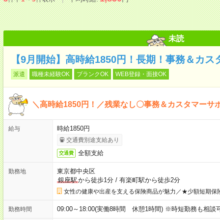
未読
【9月開始】高時給1850円！長期！事務＆カス
派遣
職種未経験OK
ブランクOK
WEB登録・面接OK
＼高時給1850円！／残業なし〇事務＆カスタマーサ
時給1850円
給与
交通費別途支給あり
全額支給
交通費
東京都中央区
勤務地
銀座駅
から徒歩1分
/
有楽町駅から徒歩2分
女性の健康や出産を支える保険商品が魅力／★少額短期保
09:00～18:00(実働8時間 休憩1時間) ※時短勤務も相
勤務時間