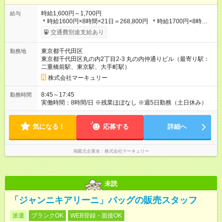
時給1,600円～1,700円
給与
＊時給1600円×8時間×21日＝268,800円 ＊時給1700円×8時間
×21日＝385,600円 ※能力やスキルを考慮の上、当社規程により
交通費別途支給あり
決定します。 ーーーーーーーーー 年に2回の昇給あり！ ーーー
ーーーーーー 半年に1回の「年次昇給」があり、仕事での成果に
東京都千代田区
勤務地
あわせて昇給します。特に頑張っている人は、上長の裁量でさ
東京都千代田区丸の内2丁目2-3 丸の内仲通りビル（最寄り駅：
らにプラスの昇給となることも。努力や成長が収入につながる
二重橋前駅、東京駅、大手町駅）
環境です。 【試用期間】試用期間あり 試用期間の長さ：3ヶ月
雇用形態、給与は本採用時と同じです。
株式会社マーキュリー
8:45～17:45
勤務時間
実働時間：8時間/日 ※残業ほぼなし ※週5日勤務（土日休み）
気になる！
応募する
詳細へ
掲載元企業名
株式会社マーキュリー
未読
「ジャンニキアリーニ」バッグの販売スタッフ
派遣
ブランクOK
WEB登録・面接OK