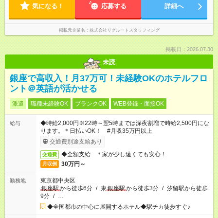
気になる！
応募する
詳細へ
掲載元企業名
株式会社リクルートスタッフィング
掲載日：2026.07.30
未読
銀座で高収入！月37万可！未経験OKのホテルフロ
ント＠英語が活かせる
派遣
職種未経験OK
ブランクOK
WEB登録・面接OK
◆時給2,000円※22時～翌5時までは深夜割増で時給2,500円にな
給与
ります。＊日払いOK！ #月収35万円以上
交通費別途支給あり
◆全額支給 ＊家が少し遠くても安心！
交通費
30万円～
月収例
東京都中央区
勤務地
銀座駅
から徒歩6分
/
東
銀座駅
から徒歩3分
/
汐留駅から徒歩
9分
/
…
◆全国都市の中心に展開するホテル◆駅チカ徒歩すぐ♪