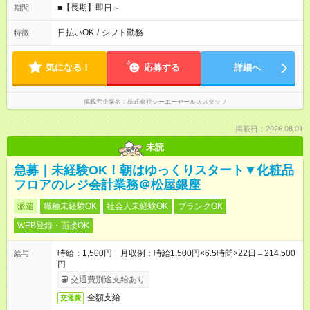
■【長期】即日～
期間
日払いOK
/
シフト勤務
特徴
気になる！
応募する
詳細へ
掲載元企業名
株式会社シーエーセールススタッフ
掲載日：2026.08.01
未読
急募｜未経験OK！朝はゆっくりスタート▼化粧品
フロアのレジ会計業務＠松屋銀座
派遣
職種未経験OK
社会人未経験OK
ブランクOK
WEB登録・面接OK
時給：1,500円 月収例：時給1,500円×6.5時間×22日＝214,500
給与
円
交通費別途支給あり
全額支給
交通費