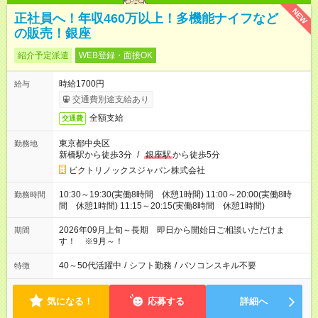
NEW
正社員へ！年収460万以上！多機能ナイフなど
の販売！銀座
紹介予定派遣
WEB登録・面接OK
時給1700円
給与
交通費別途支給あり
全額支給
交通費
東京都中央区
勤務地
新橋駅から徒歩3分
/
銀座駅
から徒歩5分
ビクトリノックスジャパン株式会社
10:30～19:30(実働8時間 休憩1時間) 11:00～20:00(実働8時
勤務時間
間 休憩1時間) 11:15～20:15(実働8時間 休憩1時間)
2026年09月上旬～長期 即日から開始日ご相談いただけま
期間
す！ ※9月～！
40～50代活躍中
/
シフト勤務
/
パソコンスキル不要
特徴
気になる！
応募する
詳細へ