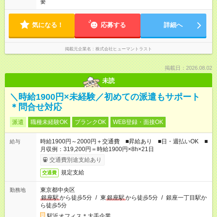
要
気になる！
応募する
詳細へ
掲載元企業名
株式会社ヒューマントラスト
掲載日：2026.08.02
未読
＼時給1900円×未経験／初めての派遣もサポート
＊問合せ対応
派遣
職種未経験OK
ブランクOK
WEB登録・面接OK
時給1900円～2000円＋交通費 ■昇給あり ■日・週払いOK ■
給与
月収例：319,200円＝時給1900円×8h×21日
交通費別途支給あり
規定支給
交通費
東京都中央区
勤務地
銀座駅
から徒歩5分
/
東
銀座駅
から徒歩5分
/
銀座一丁目駅か
ら徒歩5分
駅近オフィス＊大手企業