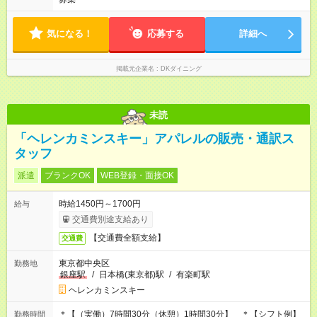
気になる！
応募する
詳細へ
掲載元企業名
DKダイニング
未読
「ヘレンカミンスキー」アパレルの販売・通訳ス
タッフ
派遣
ブランクOK
WEB登録・面接OK
時給1450円～1700円
給与
交通費別途支給あり
【交通費全額支給】
交通費
東京都中央区
勤務地
銀座駅
/
日本橋(東京都)駅
/
有楽町駅
ヘレンカミンスキー
＊【（実働）7時間30分（休憩）1時間30分】 ＊【シフト例】
勤務時間