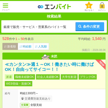
0
メニュー
気になる！
ログイン
検索結果
条件の変更
銀座で販売・サービス・営業系のバイト一覧
528
1,540
件中
1
～
50
件表示
平均時給:
円
新着順
時給順
人気順
掲載日：2026.08.06
未読
NEW
≪カンタン≫週１～OK！働きたい時に働けば
OK！自由ってサイコー！！
派遣
職種未経験OK
社会人未経験OK
大学生歓迎
ブランクOK
WEB登録・面接OK
時給1300円～
給与
交通費別途支給あり
全額支給
交通費