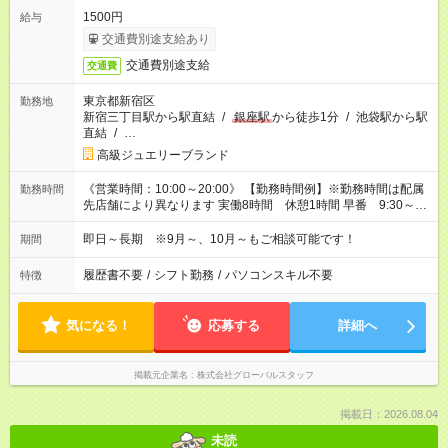
1500円
給与
交通費別途支給あり
交通費別途支給
交通費
東京都新宿区
勤務地
新宿三丁目駅から駅直結
/
銀座駅
から徒歩1分
/
池袋駅から駅
直結
/
…
高級ジュエリーブランド
《営業時間：10:00～20:00》 【勤務時間例】※勤務時間は配属
勤務時間
先店舗により異なります 実働8時間 休憩1時間 早番 9:30～
18:30 中番 10:00～19:00 遅番 11:15～20:15
即日～長期 ※9月～、10月～もご相談可能です！
期間
履歴書不要
/
シフト勤務
/
パソコンスキル不要
特徴
気になる！
応募する
詳細へ
掲載元企業名
株式会社グローバルスタッフ
掲載日：2026.08.04
未読