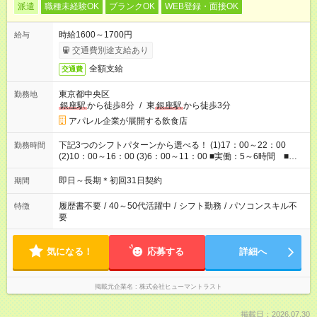
派遣
職種未経験OK
ブランクOK
WEB登録・面接OK
時給1600～1700円
給与
交通費別途支給あり
全額支給
交通費
東京都中央区
勤務地
銀座駅
から徒歩8分
/
東
銀座駅
から徒歩3分
アパレル企業が展開する飲食店
下記3つのシフトパターンから選べる！ (1)17：00～22：00
勤務時間
(2)10：00～16：00 (3)6：00～11：00 ■実働：5～6時間 ■休
憩0分
即日～長期＊初回31日契約
期間
履歴書不要
/
40～50代活躍中
/
シフト勤務
/
パソコンスキル不
特徴
要
気になる！
応募する
詳細へ
掲載元企業名
株式会社ヒューマントラスト
掲載日：2026.07.30