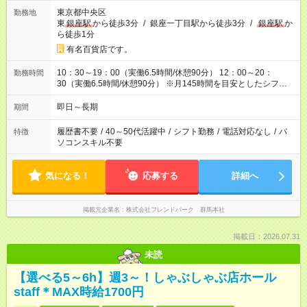
東京都中央区
勤務地
東
銀座駅
から徒歩3分
/
銀座一丁目駅から徒歩3分
/
銀座駅
か
ら徒歩1分
有名百貨店です。
10：30～19：00（実働6.5時間/休憩90分） 12：00～20：
勤務時間
30（実働6.5時間/休憩90分） ※月145時間を目安としたシフトと
なります。
即日～長期
期間
履歴書不要
/
40～50代活躍中
/
シフト勤務
/
電話対応なし
/
パ
特徴
ソコンスキル不要
気になる！
応募する
詳細へ
掲載元企業名
株式会社フレンドパーク 群馬本社
掲載日：2026.07.31
未読
【選べる5～6h】週3～！しゃぶしゃぶ店ホール
staff＊MAX時給1700円