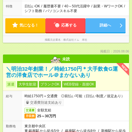
日払いOK
/
履歴書不要
/
40～50代活躍中
/
副業・WワークOK
/
特徴
シフト勤務
/
パソコンスキル不要
気になる！
応募する
詳細へ
掲載元企業名
株式会社ドム 本社
掲載日：2026.08.06
未読
NEW
＼明治32年創業！／時給1750円＊大手飲食G運
営の洋食店でホール＠まかないあり
派遣
大学生歓迎
ブランクOK
WEB登録・面接OK
時給1750円＋交通費 ◎前払い可能（日払い制度／規定あり）
給与
交通費別途支給あり
全額支給
交通費
25～30万円
月収例
東京都中央区
勤務地
東
銀座駅
から徒歩5分
/
銀座駅
から徒歩8分
/
新橋駅から徒歩