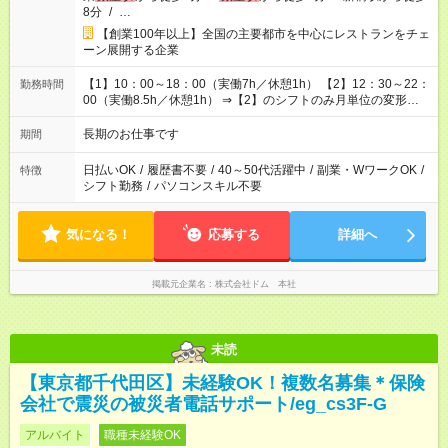
8分
/
…
【創業100年以上】全国の主要都市を中心にレストランをチェ
ーン展開する企業
【1】10：00～18：00（実働7h／休憩1h） 【2】12：30～22：
勤務時間
00（実働8.5h／休憩1h） ⇒【2】のシフトのみ月単位の変形労
働制：160～177.1h/月（超過分は別途全額支給）
長期のお仕事です
期間
日払いOK
/
履歴書不要
/
40～50代活躍中
/
副業・WワークOK
/
特徴
シフト勤務
/
パソコンスキル不要
気になる！
応募する
詳細へ
掲載元企業名
株式会社ドム 本社
未読
【東京都千代田区】未経験OK！複数名募集＊保険
会社で震災の被災者電話サポート/eg_cs3F-G
アルバイト
職種未経験OK