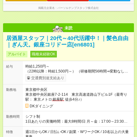
掲載元企業名
パーソルテンプスタッフ株式会社
未読
居酒屋スタッフ｜20代～40代活躍中！｜髪色自由
｜ぎん天。銀座コリドー店[en6801]
アルバイト
職種未経験OK
時給1,250円～
給与
（22時以降：時給1,500円～） （研修期間56時間⇒変動なし） ■
食事補助あり⇒1食200円 ■友人紹介制度あり⇒1人紹介につき最
交通費別途支給あり
大3万円支給！ 【試用期間】試用期間なし
東京都中央区
勤務地
東京都中央区銀座7-2-114 東京高速道路山下ビル1F（最寄り
駅： 東京メトロ
銀座駅
徒歩4分♪）
DKダイニング
シフト制
勤務時間
1日あたりの実働時間：最大8時間/日 月～金：17:00～23:30
土：14:00～翌5:00 祝前日：17:00～翌5:00 日祝日：14:00～
23:30 ★上記時間から1日3時間～OK ★週1日～OK◎ ※22時以降
週1日からOK / 日払いOK / 副業・WワークOK / 10名以上の大量
特徴
勤務は18歳以上(法令による) ■自由シフト制
募集