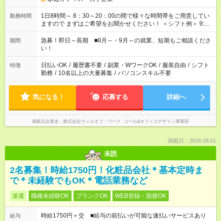
1日8時間～ 8：30～20：00の間で様々な時間帯をご用意してい
勤務時間
ますので まずはご希望をお聞かせください！ ＜シフト例＞ 9:00
～18:00 10:00～19:00 11：00～20：00 など！
急募！即日～長期 ■8月～・9月～の就業、短期もご相談くださ
期間
い！
日払いOK
/
履歴書不要
/
副業・WワークOK
/
服装自由
/
シフト
特徴
勤務
/
10名以上の大量募集
/
パソコンスキル不要
気になる！
応募する
詳細へ
掲載元企業名
株式会社ウィルオブ・ワーク コール&オフィスデザイン事業部
掲載日：2026.08.01
未読
2名募集！時給1750円！化粧品会社＊基本定時ま
で＊未経験でもOK＊電話業務など
派遣
職種未経験OK
ブランクOK
WEB登録・面接OK
時給1750円＋交 ■給与の前払いが可能な速払いサービスあり
給与