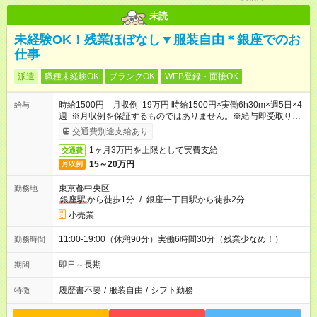
未読
未経験OK！残業ほぼなし▼服装自由＊銀座でのお
仕事
派遣
職種未経験OK
ブランクOK
WEB登録・面接OK
時給1500円 月収例 19万円 時給1500円×実働6h30m×週5日×4
給与
週 ※月収例を保証するものではありません。※給与即受取りサ
ービス利用可（利用条件有）
交通費別途支給あり
1ヶ月3万円を上限として実費支給
交通費
15～20万円
月収例
東京都中央区
勤務地
銀座駅
から徒歩1分
/
銀座一丁目駅から徒歩2分
小売業
11:00-19:00（休憩90分）実働6時間30分（残業少なめ！）
勤務時間
即日～長期
期間
履歴書不要
/
服装自由
/
シフト勤務
特徴