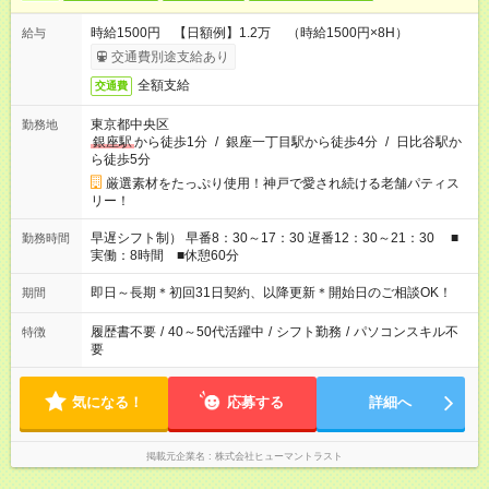
時給1500円 【日額例】1.2万 （時給1500円×8H）
給与
交通費別途支給あり
全額支給
交通費
東京都中央区
勤務地
銀座駅
から徒歩1分
/
銀座一丁目駅から徒歩4分
/
日比谷駅か
ら徒歩5分
厳選素材をたっぷり使用！神戸で愛され続ける老舗パティス
リー！
早遅シフト制） 早番8：30～17：30 遅番12：30～21：30 ■
勤務時間
実働：8時間 ■休憩60分
即日～長期＊初回31日契約、以降更新＊開始日のご相談OK！
期間
履歴書不要
/
40～50代活躍中
/
シフト勤務
/
パソコンスキル不
特徴
要
気になる！
応募する
詳細へ
掲載元企業名
株式会社ヒューマントラスト