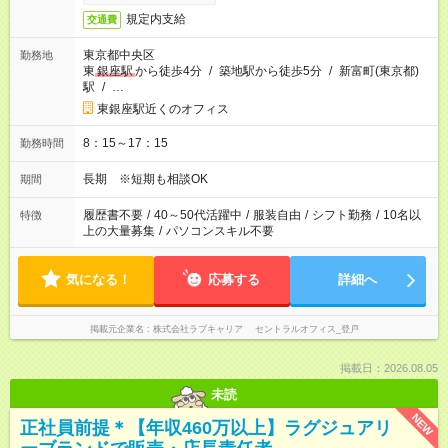
規定内支給
交通費
東京都中央区
勤務地
東
銀座駅
から徒歩4分
/
築地駅から徒歩5分
/
新富町(東京都)
駅
/
…
東銀座駅近くのオフィス
8：15～17：15
勤務時間
長期 ※短期も相談OK
期間
履歴書不要
/
40～50代活躍中
/
服装自由
/
シフト勤務
/
10名以
特徴
上の大量募集
/
パソコンスキル不要
気になる！
応募する
詳細へ
掲載元企業名
株式会社ラブキャリア セントラルオフィス_登戸
掲載日：2026.08.05
未読
NEW
正社員前提＊【年収460万以上】ラグジュアリ