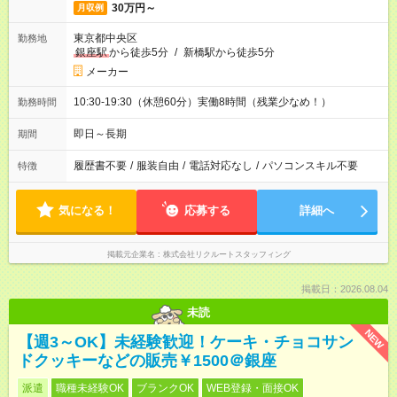
30万円～
月収例
東京都中央区
勤務地
銀座駅
から徒歩5分
/
新橋駅から徒歩5分
メーカー
10:30-19:30（休憩60分）実働8時間（残業少なめ！）
勤務時間
即日～長期
期間
履歴書不要
/
服装自由
/
電話対応なし
/
パソコンスキル不要
特徴
気になる！
応募する
詳細へ
掲載元企業名
株式会社リクルートスタッフィング
掲載日：2026.08.04
未読
NEW
【週3～OK】未経験歓迎！ケーキ・チョコサン
ドクッキーなどの販売￥1500＠銀座
派遣
職種未経験OK
ブランクOK
WEB登録・面接OK