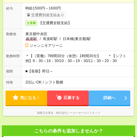
時給1500円～1600円
給与
交通費別途支給あり
【交通費全額支給】
交通費
東京都中央区
勤務地
銀座駅
/
有楽町駅
/
日本橋(東京都)駅
ジャンニキアリーニ
＊【（実働）7時間30分（休憩）1時間30分】 ＊【シフト
勤務時間
例】9：30～18：30/10：30～19：30/11：30～20：30
■【長期】即日～
期間
日払いOK
/
シフト勤務
特徴
気になる！
応募する
詳細へ
掲載元企業名
株式会社シーエーセールススタッフ
こちらの条件も追加しませんか？