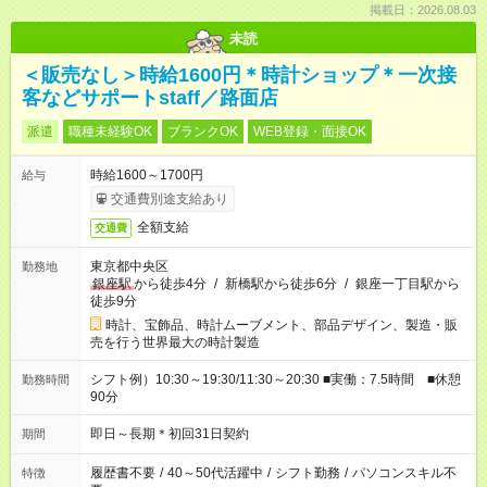
掲載日：2026.08.03
未読
＜販売なし＞時給1600円＊時計ショップ＊一次接
客などサポートstaff／路面店
派遣
職種未経験OK
ブランクOK
WEB登録・面接OK
時給1600～1700円
給与
交通費別途支給あり
全額支給
交通費
東京都中央区
勤務地
銀座駅
から徒歩4分
/
新橋駅から徒歩6分
/
銀座一丁目駅から
徒歩9分
時計、宝飾品、時計ムーブメント、部品デザイン、製造・販
売を行う世界最大の時計製造
シフト例）10:30～19:30/11:30～20:30 ■実働：7.5時間 ■休憩
勤務時間
90分
即日～長期＊初回31日契約
期間
履歴書不要
/
40～50代活躍中
/
シフト勤務
/
パソコンスキル不
特徴