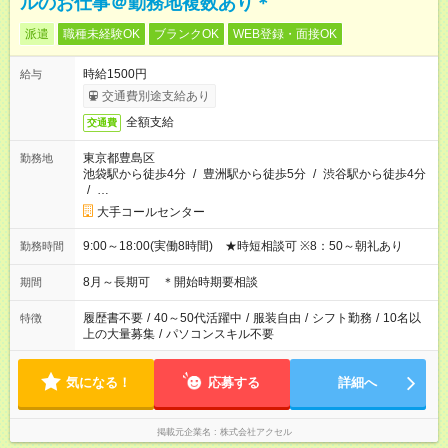
ルのお仕事＠勤務地複数あり＊
派遣
職種未経験OK
ブランクOK
WEB登録・面接OK
時給1500円
給与
交通費別途支給あり
全額支給
交通費
東京都豊島区
勤務地
池袋駅から徒歩4分
/
豊洲駅から徒歩5分
/
渋谷駅から徒歩4分
/
…
大手コールセンター
9:00～18:00(実働8時間) ★時短相談可 ※8：50～朝礼あり
勤務時間
8月～長期可 ＊開始時期要相談
期間
履歴書不要
/
40～50代活躍中
/
服装自由
/
シフト勤務
/
10名以
特徴
上の大量募集
/
パソコンスキル不要
気になる！
応募する
詳細へ
掲載元企業名
株式会社アクセル