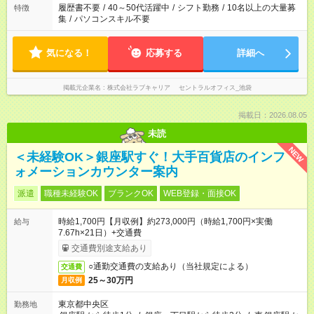
履歴書不要
/
40～50代活躍中
/
シフト勤務
/
10名以上の大量募
特徴
集
/
パソコンスキル不要
気になる！
応募する
詳細へ
掲載元企業名
株式会社ラブキャリア セントラルオフィス_池袋
掲載日：2026.08.05
未読
NEW
＜未経験OK＞銀座駅すぐ！大手百貨店のインフ
ォメーションカウンター案内
派遣
職種未経験OK
ブランクOK
WEB登録・面接OK
時給1,700円【月収例】約273,000円（時給1,700円×実働
給与
7.67h×21日）+交通費
交通費別途支給あり
○通勤交通費の支給あり（当社規定による）
交通費
25～30万円
月収例
東京都中央区
勤務地