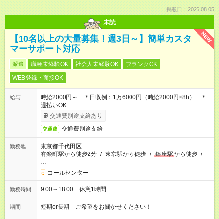
掲載日：2026.08.05
未読
NEW
【10名以上の大量募集！週3日～】簡単カスタ
マーサポート対応
派遣
職種未経験OK
社会人未経験OK
ブランクOK
WEB登録・面接OK
時給2000円～ ＊日収例：1万6000円（時給2000円×8h） ＊
給与
週払いOK
交通費別途支給あり
交通費別途支給
交通費
東京都千代田区
勤務地
有楽町駅から徒歩2分
/
東京駅から徒歩
/
銀座駅
から徒歩
/
…
コールセンター
9:00～18:00 休憩1時間
勤務時間
短期or長期 ご希望をお聞かせください！
期間