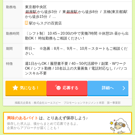
東京都中央区
勤務地
銀座駅
から徒歩3分
/
東
銀座駅
から徒歩8分
/
京橋(東京都)駅
から徒歩15分
/
…
駅からスグの百貨店
〔シフト制〕 10:45～20:00の中で実働7時間 ※休憩1h 昼から出
勤務時間
勤OK！ 時短勤務もご相談ください！
即日～ ※急募：8月～、9月～、10月～スタートもご相談くだ
期間
さい。
週1日からOK
/
履歴書不要
/
40～50代活躍中
/
副業・Wワーク
特徴
OK
/
シフト勤務
/
10名以上の大量募集
/
電話対応なし
/
パソコ
ンスキル不要
気になる！
応募する
詳細へ
掲載元企業名
株式会社エーエスピー プロモーションマネジメント本部 第一事業部
興味のあるバイト
は、とりあえず保存しよう♪
保存した求人は、後からまとめて応募できるよ。
企業からアプローチが届くことも！