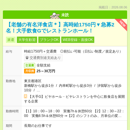
掲載日：2026.08.06
未読
NEW
【老舗の有名洋食店＊】高時給1750円▼急募2
名！大手飲食Gでレストランホール！
派遣
大学生歓迎
ブランクOK
WEB登録・面接OK
時給1750円＋交通費 ◎前払い可能（日払い制度／規定あり）
給与
交通費別途支給あり
全額支給
交通費
25～30万円
月収例
東京都港区
勤務地
新橋駅から徒歩1分
/
内幸町駅から徒歩3分
/
汐留駅から徒歩
10分
/
…
【大手G】ビヤホール・ビヤレストランを中心に飲食店を展開
する企業
【1】10：00～18：00 実働7h＆休憩60分 【2】12：30～22：
勤務時間
00 実働8.5h＆休憩60分 ⇒【2】のシフトのみ、月単位の変形
労働制：160～177.1h/月（超過分は別途全額支給） ★時短相談
OK（6h～）
長期のお仕事です
期間