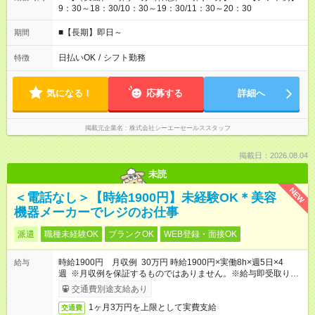
9：30～18：30/10：30～19：30/11：30～20：30
■【長期】即日～
期間
日払いOK
/
シフト勤務
特徴
気になる！
応募する
詳細へ
掲載元企業名
株式会社シーエーセールススタッフ
掲載日：2026.08.04
未読
NEW
＜電話なし＞【時給1900円】未経験OK＊美容
機器メーカーでレジのお仕事
派遣
職種未経験OK
ブランクOK
WEB登録・面接OK
時給1900円 月収例 30万円 時給1900円×実働8h×週5日×4
給与
週 ※月収例を保証するものではありません。※給与即受取りサ
ービス利用可（利用条件有）
交通費別途支給あり
1ヶ月3万円を上限として実費支給
交通費