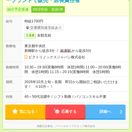
ーブランドで販売・店長責任者
紹介予定派遣
WEB登録・面接OK
時給1700円
給与
交通費別途支給あり
全額支給
交通費
東京都中央区
勤務地
新橋駅から徒歩3分
/
銀座駅
から徒歩5分
ビクトリノックスジャパン株式会社
10:30～19:30(実働8時間 休憩1時間) 11:00～20:00(実働8時
勤務時間
間 休憩1時間) 11:15～20:15(実働8時間 休憩1時間)
2026年10月上旬～長期 即日から開始日ご相談いただけま
期間
す！ ※10月～！
40～50代活躍中
/
シフト勤務
/
パソコンスキル不要
特徴
気になる！
応募する
詳細へ
掲載元企業名
パーソルテンプスタッフ株式会社