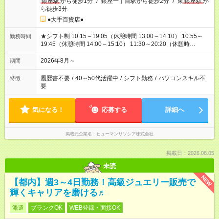
銀座駅
から徒歩1分
/
銀座一丁目駅から徒歩2分
/
東
銀座駅
か
ら徒歩3分
●大手百貨店●
★シフト制 10:15～19:05（休憩時間 13:00～14:10） 10:55～
勤務時間
19:45（休憩時間 14:00～15:10） 11:30～20:20（休憩時
間 15:00～16:10） 12:00～20:50（休憩時間 15:00～16:10）
他、派遣先の規定による
2026年8月～
期間
履歴書不要
/
40～50代活躍中
/
シフト勤務
/
パソコンスキル不
特徴
要
気になる！
応募する
詳細へ
掲載元企業名
ヒューマンリソシア株式会社
掲載日：2026.08.05
未読
NEW
【都内】週3～4日勤務！高級ジュエリー販売で
輝くキャリアを磨ける♬
派遣
ブランクOK
WEB登録・面接OK