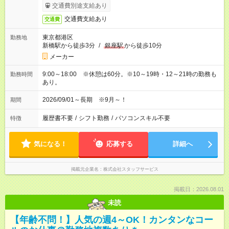
交通費別途支給あり
交通費支給あり
交通費
東京都港区
勤務地
新橋駅から徒歩3分
/
銀座駅
から徒歩10分
メーカー
9:00～18:00 ※休憩は60分。※10～19時・12～21時の勤務も
勤務時間
あり。
2026/09/01～長期 ※9月～！
期間
履歴書不要
/
シフト勤務
/
パソコンスキル不要
特徴
気になる！
応募する
詳細へ
掲載元企業名
株式会社スタッフサービス
掲載日：2026.08.01
未読
【年齢不問！】人気の週4～OK！カンタンなコー