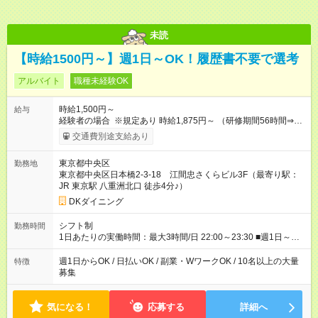
未読
【時給1500円～】週1日～OK！履歴書不要で選考
アルバイト
職種未経験OK
時給1,500円～
給与
経験者の場合 ※規定あり 時給1,875円～ （研修期間56時間⇒変
動なし） ■昇給あり（年2回）⇒トレーナーになったら…通常時
交通費別途支給あり
給+300円！ ■食事補助あり⇒1食200円最大 ■友人紹介制度あり
⇒1人紹介につき、最大3万円支給 【試用期間】試用期間なし
東京都中央区
勤務地
東京都中央区日本橋2-3-18 江間忠さくらビル3F（最寄り駅：
JR 東京駅 八重洲北口 徒歩4分♪）
DKダイニング
シフト制
勤務時間
1日あたりの実働時間：最大3時間/日 22:00～23:30 ■週1日～
OK◎ ■1日3時間～OK ■勤務時間の変動の可能性あり ■22時以降
勤務は18歳以上(法令による) ■自由シフト制
週1日からOK / 日払いOK / 副業・WワークOK / 10名以上の大量
特徴
募集
気になる！
応募する
詳細へ