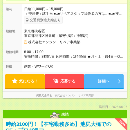
日給11,000円～15,000円
給与
＋交通費＋諸手当 ■□■リペアスタッフ経験者の方は…■□■ 技術
チェック後に日給を決定します！ ・現場数に応じて『日給が1.2
交通費別途支給あり
倍』！ ・その他手当により『1.5倍』になることも…！ ・その他
1日ごとの評価ポイントもあり 頑張った分だけ評価されます！ ◆
東京都渋谷区
勤務地
交通費規定支給 ◆残業手当あり ◆子供手当あり ◆宿泊手当あり
東京都渋谷区神泉町（最寄り駅：神泉駅）
(2，000円/1日) ※宿泊を伴う現場の場合 ◆先輩スタッフの給与例
﹋﹋﹋﹋﹋﹋﹋﹋﹋﹋﹋ ・週5日勤務Aさん ＞＞日給11，000円
株式会社エンジン リペア事業部
×20勤務 ＞＞月収22万円＋諸手当 【試用期間】試用期間あり 試
用期間の長さ：6ヶ月 ※ 雇用形態と給与に、本採用時と異なる部
8:00～17:00
勤務時間
分があります。 雇用形態：本採用時と同じです。 給与：日
実働時間：8時間/日 休憩時間：1時間/日 ★月～土・週4日～OK
給 9,810円以上 ::::: ::::: ::::: ::::: ::::: :::::: 120勤務までは日給9，810
★週5日入れる方大歓迎！※日時相談OK ★時期により連休取得も
円 121勤務目から日給1万1，000円～ となります。
可能！ ＼毎月希望シフト提出で働きやすい！／ 毎月20日までに
副業・WワークOK
特徴
::::: ::::: ::::: ::::: ::::: ::::::
翌月の勤務希望シフトを提出◎ ※シフト変更は前週までに相談
OK
気になる！
応募する
詳細へ
掲載元企業名
株式会社エンジン リペア事業部
掲載日：2026.08.07
未読
NEW
時給3100円！【在宅勤務多め】池尻大橋での