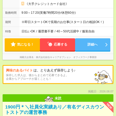
《大手クレジットカード会社》
9:00～17:20(実働7時間20分/休憩60分)
勤務時間
※即日スタートOKで長期のお仕事(スタート日の相談OK！)
期間
日払いOK
/
履歴書不要
/
40～50代活躍中
/
服装自由
特徴
気になる！
応募する
詳細へ
掲載元企業名
株式会社綜合キャリアオプション オフィスワーク事業部
興味のあるバイト
は、とりあえず保存しよう♪
保存した求人は、後からまとめて応募できるよ。
企業からアプローチが届くことも！
掲載日：2026.08.07
未読
NEW
1900円＊＼社員化実績あり／有名ディスカウン
トストアの運営事務