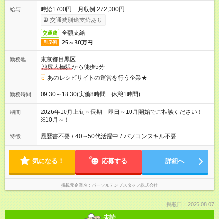
時給1700円 月収例 272,000円
給与
交通費別途支給あり
全額支給
交通費
25～30万円
月収例
東京都目黒区
勤務地
池尻大橋駅
から徒歩5分
あのレシピサイトの運営を行う企業★
09:30～18:30(実働8時間 休憩1時間)
勤務時間
2026年10月上旬～長期 即日～10月開始でご相談ください！
期間
※10月～！
履歴書不要
/
40～50代活躍中
/
パソコンスキル不要
特徴
気になる！
応募する
詳細へ
掲載元企業名
パーソルテンプスタッフ株式会社
掲載日：2026.08.07
未読