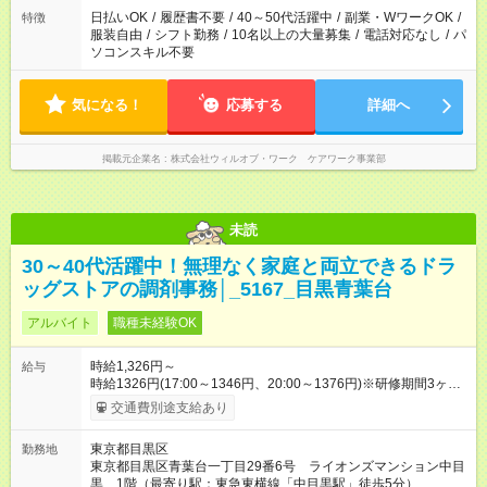
日払いOK
/
履歴書不要
/
40～50代活躍中
/
副業・WワークOK
/
特徴
服装自由
/
シフト勤務
/
10名以上の大量募集
/
電話対応なし
/
パ
ソコンスキル不要
気になる！
応募する
詳細へ
掲載元企業名
株式会社ウィルオブ・ワーク ケアワーク事業部
未読
30～40代活躍中！無理なく家庭と両立できるドラ
ッグストアの調剤事務│_5167_目黒青葉台
アルバイト
職種未経験OK
時給1,326円～
給与
時給1326円(17:00～1346円、20:00～1376円)※研修期間3ヶ月
以降、社内試験による更新判定あり 社内試験合格後、時給＋50
交通費別途支給あり
～100円の昇給あり （大学生は＋20円） 試用期間あり：入社日
から3ヶ月間／本採用と待遇は変わりません。 【試用期間】試用
東京都目黒区
勤務地
期間あり 試用期間の長さ：3ヶ月 雇用形態、給与は本採用時と
東京都目黒区青葉台一丁目29番6号 ライオンズマンション中目
同じです。
黒 1階（最寄り駅：東急東横線「中目黒駅」徒歩5分）