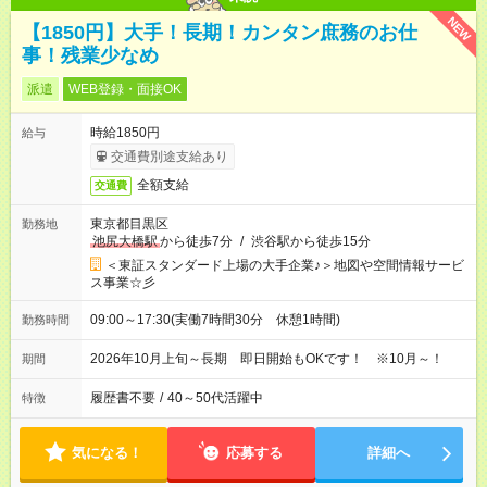
NEW
【1850円】大手！長期！カンタン庶務のお仕
事！残業少なめ
派遣
WEB登録・面接OK
時給1850円
給与
交通費別途支給あり
全額支給
交通費
東京都目黒区
勤務地
池尻大橋駅
から徒歩7分
/
渋谷駅から徒歩15分
＜東証スタンダード上場の大手企業♪＞地図や空間情報サービ
ス事業☆彡
09:00～17:30(実働7時間30分 休憩1時間)
勤務時間
2026年10月上旬～長期 即日開始もOKです！ ※10月～！
期間
履歴書不要
/
40～50代活躍中
特徴
気になる！
応募する
詳細へ