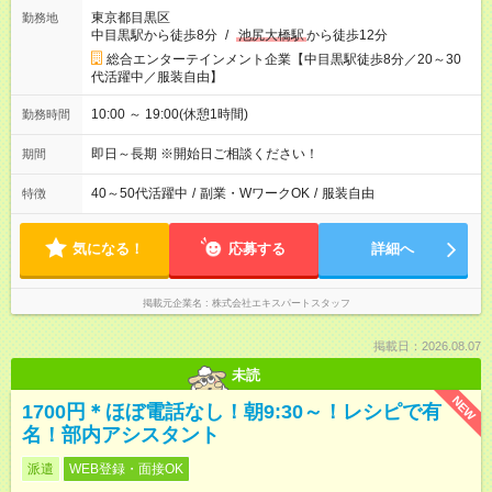
東京都目黒区
勤務地
中目黒駅から徒歩8分
/
池尻大橋駅
から徒歩12分
総合エンターテインメント企業【中目黒駅徒歩8分／20～30
代活躍中／服装自由】
10:00 ～ 19:00(休憩1時間)
勤務時間
即日～長期 ※開始日ご相談ください！
期間
40～50代活躍中
/
副業・WワークOK
/
服装自由
特徴
気になる！
応募する
詳細へ
掲載元企業名
株式会社エキスパートスタッフ
掲載日：2026.08.07
未読
NEW
1700円＊ほぼ電話なし！朝9:30～！レシピで有
名！部内アシスタント
派遣
WEB登録・面接OK