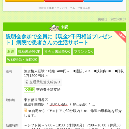
掲載元企業名
マンパワーグループ株式会社
掲載日：2026.08.07
未読
NEW
説明会参加で全員に【現金2千円相当プレゼン
ト】病院で患者さんの生活サポート
派遣
職種未経験OK
社会人未経験OK
ブランクOK
WEB登録・面接OK
無資格未経験：時給1400円～ ■週払いOK ■扶養内OK ■日収
給与
1万1200円以上
交通費別途支給あり
交通費全額支給
交通費
東京都世田谷区
勤務地
成城学園前駅
/
池尻大橋駅
/
尾山台駅
/
…
≪自宅からドアtoドアで30分以内！≫ご希望の勤務地を紹介
します。
～シフト例～ 9:00～18:00（休憩60分） 7:00～16:00（休憩60
勤務時間