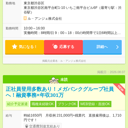
東京都渋谷区
勤務地
東京都渋谷区南平台町1-10 いちご南平台ビル6F（最寄り駅：渋
谷駅）
ル・アンジェ株式会社
10:00～16:00
勤務時間
実働時間：8時間/日 9：00～18：00の時間帯で1日6時間以上、
週3日～OK
気になる！
応募する
詳細へ
掲載元企業名
ル・アンジェ株式会社
掲載日：2026.08.07
未読
NEW
正社員登用多数あり！メガバンクグループ社員
へ！融資事務×年収301万
紹介予定派遣
職種未経験OK
ブランクOK
WEB登録・面接OK
時給1650円 月収例 231,000円+残業代 直接雇用後は、1,710
給与
円です！
交通費別途支給あり