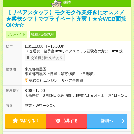
未読
【リペアスタッフ】モクモク作業好きにオススメ
★柔軟シフトでプライベート充実！★☆WEB面接
OK★☆
アルバイト
職種未経験OK
日給11,000円～15,000円
給与
＋交通費＋諸手当 ■□■リペアスタッフ経験者の方は…■□■ 技術
チェック後に日給を決定します！ ・現場数に応じて『日給が1.2
交通費別途支給あり
倍』！ ・その他手当により『1.5倍』になることも…！ ・その他
1日ごとの評価ポイントもあり 頑張った分だけ評価されます！ ◆
東京都目黒区
勤務地
交通費規定支給 ◆残業手当あり ◆子供手当あり ◆宿泊手当あり
東京都目黒区上目黒（最寄り駅：中目黒駅）
(2，000円/1日) ※宿泊を伴う現場の場合 ◆先輩スタッフの給与例
﹋﹋﹋﹋﹋﹋﹋﹋﹋﹋﹋ ・週5日勤務Aさん ＞＞日給11，000円
株式会社エンジン リペア事業部
×20勤務 ＞＞月収22万円＋諸手当 【試用期間】試用期間あり 試
用期間の長さ：6ヶ月 ※ 雇用形態と給与に、本採用時と異なる部
8:00～17:00
勤務時間
分があります。 雇用形態：本採用時と同じです。 給与：日
実働時間：8時間/日 休憩時間：1時間/日 ★月～土・週4日～OK
給 9,810円以上 ::::: ::::: ::::: ::::: ::::: :::::: 120勤務までは日給9，810
★週5日入れる方大歓迎！※日時相談OK ★時期により連休取得も
円 121勤務目から日給1万1，000円～ となります。
可能！ ＼毎月希望シフト提出で働きやすい！／ 毎月20日までに
副業・WワークOK
特徴
::::: ::::: ::::: ::::: ::::: ::::::
翌月の勤務希望シフトを提出◎ ※シフト変更は前週までに相談
OK
気になる！
応募する
詳細へ