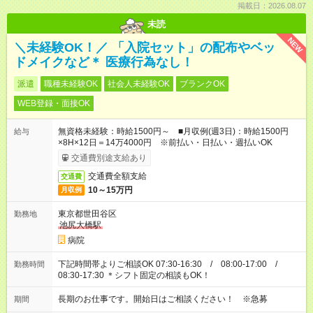
掲載日：2026.08.07
未読
NEW
＼未経験OK！／ 「入院セット」の配布やベッ
ドメイクなど＊ 医療行為なし！
派遣
職種未経験OK
社会人未経験OK
ブランクOK
WEB登録・面接OK
無資格未経験：時給1500円～ ■月収例(週3日)：時給1500円
給与
×8H×12日＝14万4000円 ※前払い・日払い・週払いOK
交通費別途支給あり
交通費全額支給
交通費
10～15万円
月収例
東京都世田谷区
勤務地
池尻大橋駅
病院
下記時間帯よりご相談OK 07:30-16:30 / 08:00-17:00 /
勤務時間
08:30-17:30 ＊シフト固定の相談もOK！
長期のお仕事です。開始日はご相談ください！ ※急募
期間