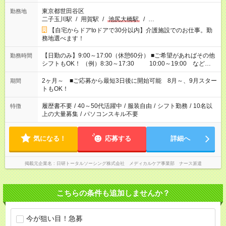
東京都世田谷区
勤務地
二子玉川駅
/
用賀駅
/
池尻大橋駅
/
…
【自宅からドアtoドアで30分以内】介護施設でのお仕事。勤
務地選べます！
【日勤のみ】9:00～17:00（休憩60分） ■ご希望があればその他
勤務時間
シフトもOK！ （例）8:30～17:30 10:00～19:00 など
「家族とお休みを合わせたい」 「できれば残業はしたくない」
など、あなたのご希望に沿ったお仕事をご紹介します！ ※Wワ
2ヶ月～ ■ご応募から最短3日後に開始可能 8月～、9月スター
期間
ーク希望の方へ 今ご覧のお仕事で希望する勤務時間と、もう1つ
トもOK！
のお仕事の勤務時間。 合計で週40時間を超える場合は応募でき
ません
履歴書不要
/
40～50代活躍中
/
服装自由
/
シフト勤務
/
10名以
特徴
上の大量募集
/
パソコンスキル不要
気になる！
応募する
詳細へ
掲載元企業名
日研トータルソーシング株式会社 メディカルケア事業部 ナース派遣
こちらの条件も追加しませんか？
今が狙い目！急募