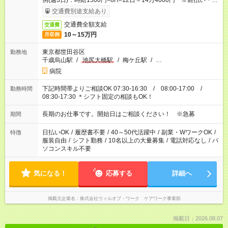
例(週3日)：時給1500円×8H×12日＝14万4000円 ※前払い・日
払い・週払いOK
交通費別途支給あり
交通費全額支給
交通費
10～15万円
月収例
東京都世田谷区
勤務地
千歳烏山駅
/
池尻大橋駅
/
梅ケ丘駅
/
…
病院
下記時間帯よりご相談OK 07:30-16:30 / 08:00-17:00 /
勤務時間
08:30-17:30 ＊シフト固定の相談もOK！
長期のお仕事です。開始日はご相談ください！ ※急募
期間
日払いOK
/
履歴書不要
/
40～50代活躍中
/
副業・WワークOK
/
特徴
服装自由
/
シフト勤務
/
10名以上の大量募集
/
電話対応なし
/
パ
ソコンスキル不要
気になる！
応募する
詳細へ
掲載元企業名
株式会社ウィルオブ・ワーク ケアワーク事業部
掲載日：2026.08.07