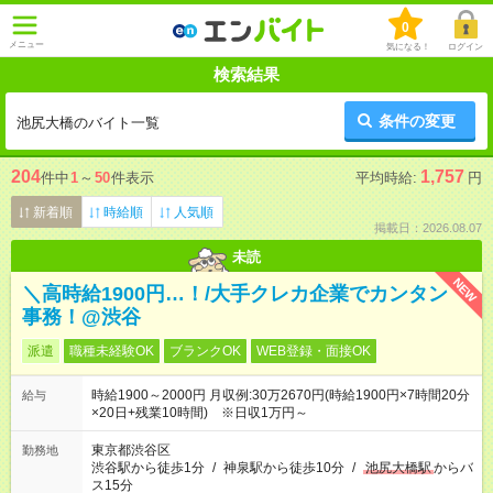
0
メニュー
気になる！
ログイン
検索結果
条件の変更
池尻大橋のバイト一覧
204
1,757
件中
1
～
50
件表示
平均時給:
円
新着順
時給順
人気順
掲載日：2026.08.07
未読
NEW
＼高時給1900円…！/大手クレカ企業でカンタン
事務！@渋谷
派遣
職種未経験OK
ブランクOK
WEB登録・面接OK
時給1900～2000円 月収例:30万2670円(時給1900円×7時間20分
給与
×20日+残業10時間) ※日収1万円～
東京都渋谷区
勤務地
渋谷駅から徒歩1分
/
神泉駅から徒歩10分
/
池尻大橋駅
からバ
ス15分