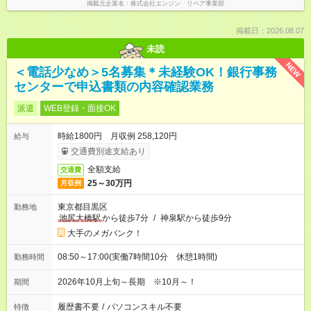
掲載元企業名
株式会社エンジン リペア事業部
掲載日：2026.08.07
未読
NEW
＜電話少なめ＞5名募集＊未経験OK！銀行事務
センターで申込書類の内容確認業務
派遣
WEB登録・面接OK
時給1800円 月収例 258,120円
給与
交通費別途支給あり
全額支給
交通費
25～30万円
月収例
東京都目黒区
勤務地
池尻大橋駅
から徒歩7分
/
神泉駅から徒歩9分
大手のメガバンク！
08:50～17:00(実働7時間10分 休憩1時間)
勤務時間
2026年10月上旬～長期 ※10月～！
期間
履歴書不要
/
パソコンスキル不要
特徴