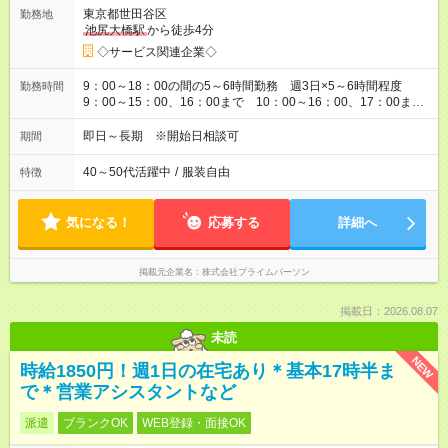
東京都世田谷区
勤務地
池尻大橋駅
から徒歩4分
◇サービス関連企業◇
9：00～18：00の間の5～6時間勤務 週3日×5～6時間程度
勤務時間
9：00～15：00、16：00まで 10：00～16：00、17：00まで
などご希望をご相談ください。
即日～長期 ※開始日相談可
期間
40～50代活躍中
/
服装自由
特徴
気になる！
応募する
詳細へ
掲載元企業名
株式会社プライムパーソン
掲載日：2026.08.07
未読
NEW
時給1850円！週1日の在宅あり＊基本17時半ま
で＊営業アシスタントなど
派遣
ブランクOK
WEB登録・面接OK