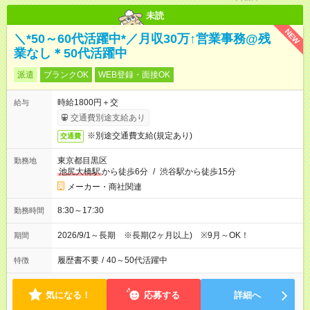
未読
NEW
＼*50～60代活躍中*／月収30万↑営業事務@残
業なし＊50代活躍中
派遣
ブランクOK
WEB登録・面接OK
時給1800円＋交
給与
交通費別途支給あり
※別途交通費支給(規定あり)
交通費
東京都目黒区
勤務地
池尻大橋駅
から徒歩6分
/
渋谷駅から徒歩15分
メーカー・商社関連
8:30～17:30
勤務時間
2026/9/1～長期 ※長期(2ヶ月以上) ※9月～OK！
期間
履歴書不要
/
40～50代活躍中
特徴
気になる！
応募する
詳細へ