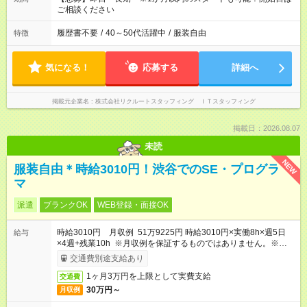
ご相談ください
履歴書不要
/
40～50代活躍中
/
服装自由
特徴
気になる！
応募する
詳細へ
掲載元企業名
株式会社リクルートスタッフィング ＩＴスタッフィング
掲載日：2026.08.07
未読
NEW
服装自由＊時給3010円！渋谷でのSE・プログラ
マ
派遣
ブランクOK
WEB登録・面接OK
時給3010円 月収例 51万9225円 時給3010円×実働8h×週5日
給与
×4週+残業10h ※月収例を保証するものではありません。※給与
即受取りサービス利用可（利用条件有）
交通費別途支給あり
1ヶ月3万円を上限として実費支給
交通費
30万円～
月収例