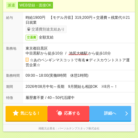
派遣
WEB登録・面接OK
時給1900円 【モデル月収】319,200円＋交通費＋残業代※21
給与
日就業
交通費別途支給あり
全額支給
交通費
東京都目黒区
勤務地
中目黒駅から徒歩10分
/
池尻大橋駅
から徒歩10分
☆あのペンギンマスコットで有名★ディスカウントストア運
営企業☆
09:00～18:00(実働8時間 休憩1時間)
勤務時間
2026年08月中旬～長期 9月開始も相談OK ※8月～！
期間
履歴書不要
/
40～50代活躍中
特徴
気になる！
応募する
詳細へ
掲載元企業名
パーソルテンプスタッフ株式会社