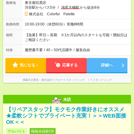
東京都目黒区
勤務地
渋谷駅からバス5分
/
池尻大橋駅
から徒歩8分
株式会社 Colorful Palette
10:00-19:00（休憩60分）実働8時間
勤務時間
【急募】即日～長期 ※1か月以内のスタートも可能！開始日は
期間
ご相談ください
履歴書不要
/
40～50代活躍中
/
服装自由
特徴
気になる！
応募する
詳細へ
掲載元企業名
株式会社リクルートスタッフィング ＩＴスタッフィング
未読
【リペアスタッフ】モクモク作業好きにオススメ
★柔軟シフトでプライベート充実！＞＞WEB面接
OK＜＜
アルバイト
職種未経験OK