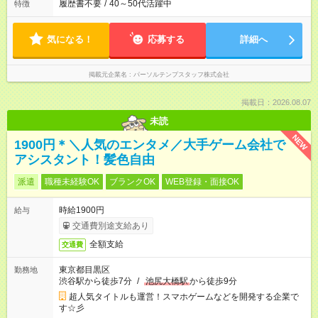
履歴書不要
/
40～50代活躍中
特徴
気になる！
応募する
詳細へ
掲載元企業名
パーソルテンプスタッフ株式会社
掲載日：2026.08.07
未読
NEW
1900円＊＼人気のエンタメ／大手ゲーム会社で
アシスタント！髪色自由
派遣
職種未経験OK
ブランクOK
WEB登録・面接OK
時給1900円
給与
交通費別途支給あり
全額支給
交通費
東京都目黒区
勤務地
渋谷駅から徒歩7分
/
池尻大橋駅
から徒歩9分
超人気タイトルも運営！スマホゲームなどを開発する企業で
す☆彡