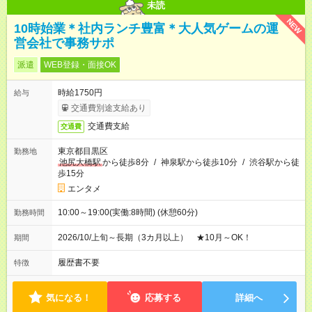
未読
NEW
10時始業＊社内ランチ豊富＊大人気ゲームの運
営会社で事務サポ
派遣
WEB登録・面接OK
時給1750円
給与
交通費別途支給あり
交通費支給
交通費
東京都目黒区
勤務地
池尻大橋駅
から徒歩8分
/
神泉駅から徒歩10分
/
渋谷駅から徒
歩15分
エンタメ
10:00～19:00(実働:8時間) (休憩60分)
勤務時間
2026/10/上旬～長期（3カ月以上） ★10月～OK！
期間
履歴書不要
特徴
気になる！
応募する
詳細へ