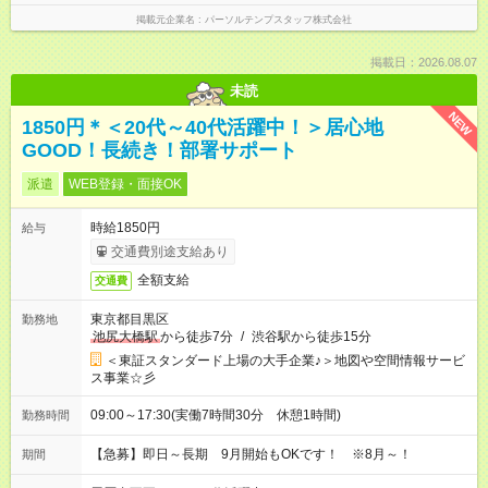
掲載元企業名
パーソルテンプスタッフ株式会社
掲載日：2026.08.07
未読
NEW
1850円＊＜20代～40代活躍中！＞居心地
GOOD！長続き！部署サポート
派遣
WEB登録・面接OK
時給1850円
給与
交通費別途支給あり
全額支給
交通費
東京都目黒区
勤務地
池尻大橋駅
から徒歩7分
/
渋谷駅から徒歩15分
＜東証スタンダード上場の大手企業♪＞地図や空間情報サービ
ス事業☆彡
09:00～17:30(実働7時間30分 休憩1時間)
勤務時間
【急募】即日～長期 9月開始もOKです！ ※8月～！
期間