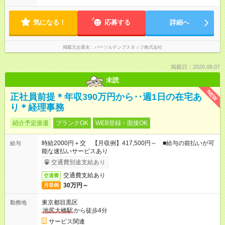
気になる！
応募する
詳細へ
掲載元企業名
パーソルテンプスタッフ株式会社
掲載日：2026.08.07
未読
NEW
正社員前提＊年収390万円から‥週1日の在宅あ
り＊経理事務
紹介予定派遣
ブランクOK
WEB登録・面接OK
時給2000円＋交 【月収例】417,500円～ ■給与の前払いが可
給与
能な速払いサービスあり
交通費別途支給あり
交通費支給あり
交通費
30万円～
月収例
東京都目黒区
勤務地
池尻大橋駅
から徒歩4分
サービス関連