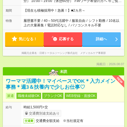
分） 10:00～19:00（休憩60分） ※Wワーク希望の方へ 今ご覧の
お仕事で希望する勤務時間と、もう1つのお仕事の勤務時間の合
計が 週40時間を超えなければOKです。
【現在も積極採用中！急募！】■2カ月～
期間
履歴書不要
/
40～50代活躍中
/
服装自由
/
シフト勤務
/
10名以
特徴
上の大量募集
/
電話対応なし
/
パソコンスキル不要
気になる！
応募する
詳細へ
掲載元企業名
日研トータルソーシング株式会社 メディカルケア事業部
掲載日：2026.08.07
未読
NEW
ワーママ活躍中！マイペースでOK＊入力メイン
事務＊週3＆扶養内で少しお仕事♡
派遣
職種未経験OK
ブランクOK
WEB登録・面接OK
時給1,500円+交
給与
交通費別途支給あり
交通費全額支給 ※当社規定有
交通費