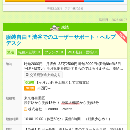
掲載元企業名
アデコ株式会社
掲載日：2026.08.07
未読
NEW
服装自由＊渋谷でのユーザーサポート・ヘルプ
デスク
派遣
職種未経験OK
ブランクOK
WEB登録・面接OK
時給2000円 月収例 33万2500円 時給2000円×実働8h×週5日
給与
×4週+残業5h ※月収例を保証するものではありません。※給与
即受取りサービス利用可（利用条件有）
交通費別途支給あり
1ヶ月3万円を上限として実費支給
交通費
30万円～
月収例
東京都目黒区
勤務地
渋谷駅から徒歩13分
/
池尻大橋駅
から徒歩8分
株式会社 Colorful Palette
10:00-19:00（休憩60分）実働8時間 （残業少なめ！）
勤務時間
【急募】即日～長期 ※1か月以内のスタートも可能！開始日は
期間