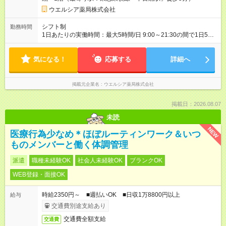
ウエルシア薬局株式会社
シフト制
勤務時間
1日あたりの実働時間：最大5時間/日 9:00～21:30の間で1日5時
間の勤務 ☆週2日の勤務 ※シフトの相談可能 ☆未経験・無資格
可
気になる！
応募する
詳細へ
掲載元企業名
ウエルシア薬局株式会社
掲載日：2026.08.07
未読
NEW
医療行為少なめ＊ほぼルーティンワーク＆いつ
ものメンバーと働く体調管理
派遣
職種未経験OK
社会人未経験OK
ブランクOK
WEB登録・面接OK
時給2350円～ ■週払いOK ■日収1万8800円以上
給与
交通費別途支給あり
交通費全額支給
交通費