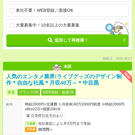
来社不要！WEB登録／面接OK
大量募集中！10名以上の大量募集
追加して再検索！
掲載日：2026.08.07
未読
NEW
人気のエンタメ業界!ライブグッズのデザイン制
作＊自由な社風＊月収40万～＊中目黒
派遣
ブランクOK
WEB登録・面接OK
時給2000円+交通費 ☆月収例:40万2000円程度 ※時給2000円
給与
x8hx22日+残業20h/月
交通費別途支給あり
当社規定により月3万円まで支給
交通費
30万円～
月収例