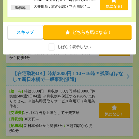
以上
[勤務地]
三鷹駅から徒歩9分
大井町駅 / 旗の台駅 / 立会川駅 / …
気になる!
勤務地
《完全在宅×時短日短OK》Wワーク可〇Web広告運
用サポート[派遣]
スキップ
どちらも気になる！
[給 与]
時給2100～2200円＋交
[交通費]
交通費支給(規定有り)
しばらく表示しない
気になる！
[勤務地]
新宿御苑前駅から徒歩3分
/
新宿三丁目駅
から徒歩4分
【在宅勤務OK】時給3000円！10～16時＊残業ほぼな
し▼新日本橋で一般事務[派遣]
[給 与]
時給3000円 月収例 30万円 時給3000円×
実働5h×週5日×4週 ※月収例を保証するものではあ
りません。※給与即受取りサービス利用可（利用条
件有）
[交通費]
1ヶ月3万円を上限として実費支給
気になる！
[月収例]
30万円～
[勤務地]
新日本橋駅から徒歩3分
/
三越前駅から徒
歩1分