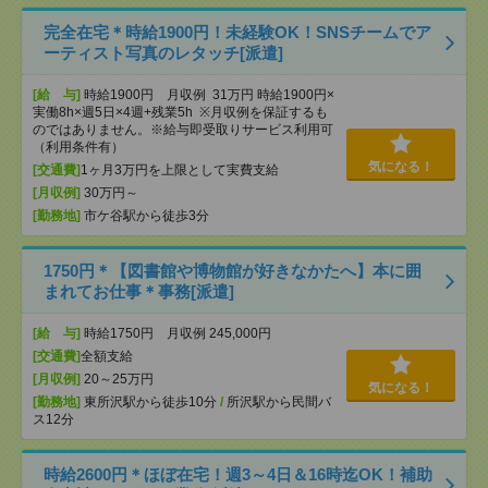
完全在宅＊時給1900円！未経験OK！SNSチームでア
ーティスト写真のレタッチ[派遣]
[給 与]
時給1900円 月収例 31万円 時給1900円×
実働8h×週5日×4週+残業5h ※月収例を保証するも
のではありません。※給与即受取りサービス利用可
（利用条件有）
気になる！
[交通費]
1ヶ月3万円を上限として実費支給
[月収例]
30万円～
[勤務地]
市ケ谷駅から徒歩3分
1750円＊【図書館や博物館が好きなかたへ】本に囲
まれてお仕事＊事務[派遣]
[給 与]
時給1750円 月収例 245,000円
[交通費]
全額支給
[月収例]
20～25万円
気になる！
[勤務地]
東所沢駅から徒歩10分
/
所沢駅から民間バ
ス12分
時給2600円＊ほぼ在宅！週3～4日＆16時迄OK！補助