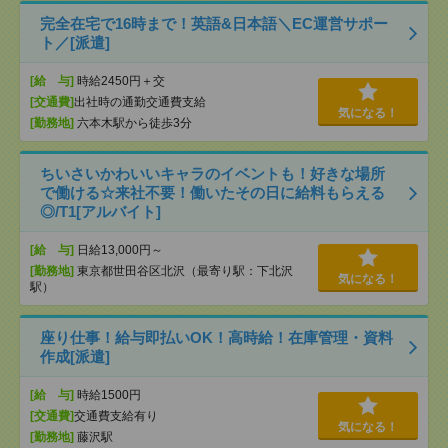
完全在宅で16時まで！英語&日本語＼EC運営サポー
ト／[派遣]
[給 与]
時給2450円＋交
[交通費]
出社時の通勤交通費支給
気になる！
[勤務地]
六本木駅から徒歩3分
ちいさいかわいいキャラのイベントも！好きな場所
で働ける☆来社不要！働いたその日に給料もらえる
◎/T1[アルバイト]
[給 与]
日給13,000円～
[勤務地]
東京都世田谷区北沢（最寄り駅：下北沢
気になる！
駅）
座り仕事！給与即払いOK！高時給！在庫管理・資料
作成[派遣]
[給 与]
時給1500円
[交通費]
交通費支給有り
気になる！
[勤務地]
藤沢駅