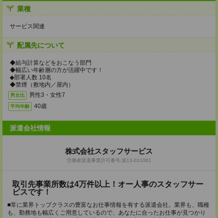
業種
サービス関連
配属先について
◆給与計算などをおこなう部門
◆幅広い年齢層の方が活躍中です！
◆部署人数 10名
◆禁煙（敷地内／屋内）
男性3・女性7
男女比
40歳
平均年齢
派遣会社情報
株式会社スタッフサービス
労働者派遣事業許可番号:派13-011061
取引先事業所数は4万件以上！オー人事のスタッフサー
ビスです！
■常に業界トップクラスの豊富なお仕事情報を有する派遣会社。業界も、職種
も、勤務地も幅広くご用意しているので、あなたに合ったお仕事が見つかり