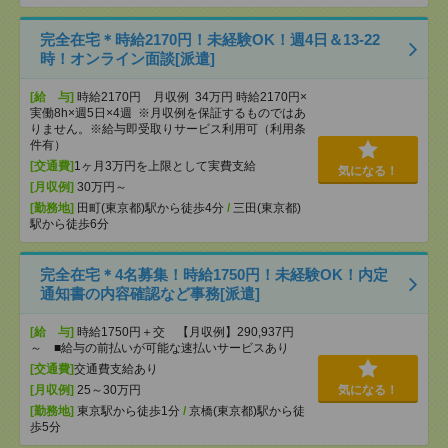
完全在宅＊時給2170円！未経験OK！週4日＆13-22
時！オンライン面談[派遣]
[給 与]
時給2170円 月収例 34万円 時給2170円×
実働8h×週5日×4週 ※月収例を保証するものではあ
りません。※給与即受取りサービス利用可（利用条
件有）
[交通費]
1ヶ月3万円を上限として実費支給
気になる！
[月収例]
30万円～
[勤務地]
田町(東京都)駅から徒歩4分
/
三田(東京都)
駅から徒歩6分
完全在宅＊4名募集！時給1750円！未経験OK！内定
通知書の内容確認など事務[派遣]
[給 与]
時給1750円＋交 【月収例】290,937円
～ ■給与の前払いが可能な速払いサービスあり
[交通費]
交通費支給あり
[月収例]
25～30万円
気になる！
[勤務地]
東京駅から徒歩1分
/
京橋(東京都)駅から徒
歩5分