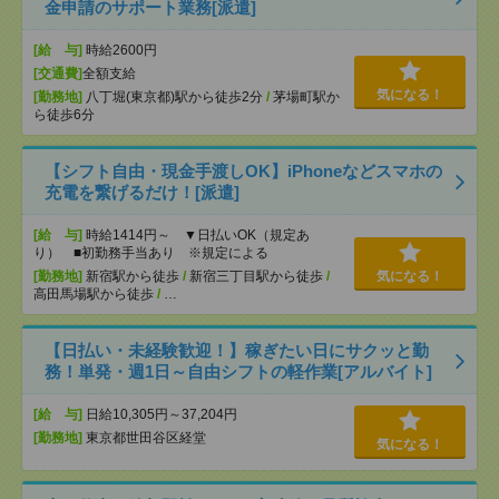
金申請のサポート業務[派遣]
[給 与]
時給2600円
[交通費]
全額支給
気になる！
[勤務地]
八丁堀(東京都)駅から徒歩2分
/
茅場町駅か
ら徒歩6分
【シフト自由・現金手渡しOK】iPhoneなどスマホの
充電を繋げるだけ！[派遣]
[給 与]
時給1414円～ ▼日払いOK（規定あ
り） ■初勤務手当あり ※規定による
[勤務地]
新宿駅から徒歩
/
新宿三丁目駅から徒歩
/
気になる！
高田馬場駅から徒歩
/
…
【日払い・未経験歓迎！】稼ぎたい日にサクッと勤
務！単発・週1日～自由シフトの軽作業[アルバイト]
[給 与]
日給10,305円～37,204円
[勤務地]
東京都世田谷区経堂
気になる！