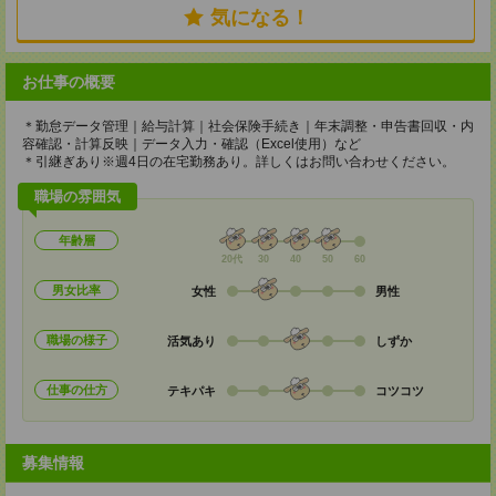
気になる！
お仕事の概要
＊勤怠データ管理｜給与計算｜社会保険手続き｜年末調整・申告書回収・内
容確認・計算反映｜データ入力・確認（Excel使用）など
＊引継ぎあり※週4日の在宅勤務あり。詳しくはお問い合わせください。
職場の雰囲気
年齢層
20代
30
40
50
60
男女比率
女性
男性
職場の様子
活気あり
しずか
仕事の仕方
テキパキ
コツコツ
募集情報