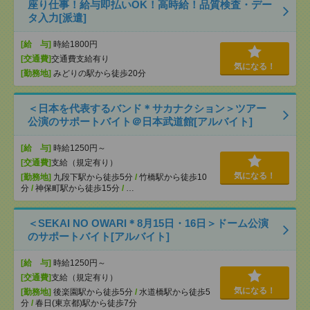
座り仕事！給与即払いOK！高時給！品質検査・デー
タ入力[派遣]
[給 与]
時給1800円
[交通費]
交通費支給有り
気になる！
[勤務地]
みどりの駅から徒歩20分
＜日本を代表するバンド＊サカナクション＞ツアー
公演のサポートバイト＠日本武道館[アルバイト]
[給 与]
時給1250円～
[交通費]
支給（規定有り）
気になる！
[勤務地]
九段下駅から徒歩5分
/
竹橋駅から徒歩10
分
/
神保町駅から徒歩15分
/
…
＜SEKAI NO OWARI＊8月15日・16日＞ドーム公演
のサポートバイト[アルバイト]
[給 与]
時給1250円～
[交通費]
支給（規定有り）
気になる！
[勤務地]
後楽園駅から徒歩5分
/
水道橋駅から徒歩5
分
/
春日(東京都)駅から徒歩7分