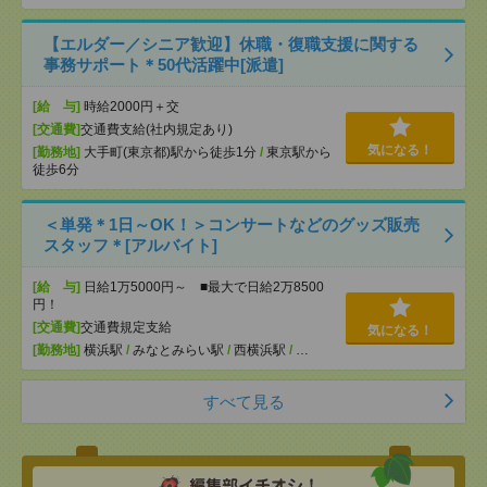
【エルダー／シニア歓迎】休職・復職支援に関する
事務サポート＊50代活躍中[派遣]
[給 与]
時給2000円＋交
[交通費]
交通費支給(社内規定あり)
気になる！
[勤務地]
大手町(東京都)駅から徒歩1分
/
東京駅から
徒歩6分
＜単発＊1日～OK！＞コンサートなどのグッズ販売
スタッフ＊[アルバイト]
[給 与]
日給1万5000円～ ■最大で日給2万8500
円！
[交通費]
交通費規定支給
気になる！
[勤務地]
横浜駅
/
みなとみらい駅
/
西横浜駅
/
…
すべて見る