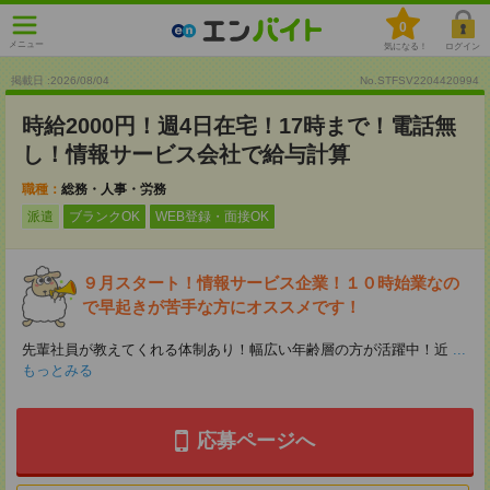
0
メニュー
気になる！
ログイン
掲載日 :2026
/
08
/
04
No.STFSV2204420994
時給2000円！週4日在宅！17時まで！電話無
し！情報サービス会社で給与計算
職種：
総務・人事・労務
派遣
ブランクOK
WEB登録・面接OK
９月スタート！情報サービス企業！１０時始業なの
で早起きが苦手な方にオススメです！
先輩社員が教えてくれる体制あり！幅広い年齢層の方が活躍中！近
...
もっとみる
応募ページへ