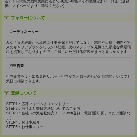
込）！※承認の勤怠実績に応じて申請が可能※その他規定あり（詳細は登録
後にマイページよりご確認ください)
フォローについて
コーディネーター
みなさまの経歴から単純に仕事を探すだけではなく、志向や目標、個性や将
来のキャリアプランをしっかり把握。次のステップを見据えた最適な職場環
境を提案しておりますので、ご満足いただける環境がきっと見つかります。
担当営業
担当企業をよく知る専任サポート担当がフォローのため定期訪問。いつでも
気軽に相談できます。
登録について
STEP1：応募フォームよりエントリー
STEP2：当社より登録方法についてのご案内
STEP3：当社への派遣登録完了 ※Web登録（電話面談1回、または面談な
し）
STEP4：お仕事紹介
STEP5：お仕事スタート