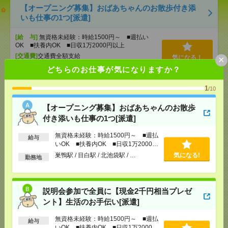
【オープニング募集】おばあちゃんのお散歩付き添
いも仕事の1つ[派遣]
[給 与]
無資格未経験：時給1500円～ ■週払い
OK ■扶養内OK ■日収1万2000円以上
[交通費]
交通費全額支給
×
気になる！
[勤務地]
巣鴨駅
/
目白駅
/
北池袋駅
/
…
どちらのお仕事が気になりますか？
1
/10
説明会参加で全員に【現金2千円相当プレゼント】生
活のお手伝い[派遣]
【オープニング募集】おばあちゃんのお散歩
付き添いも仕事の1つ[派遣]
[給 与]
無資格未経験：時給1500円～ ■週払い
OK ■扶養内OK ■日収1万2000円以上
無資格未経験：時給1500円～ ■週払
給与
[交通費]
交通費全額支給
気になる！
いOK ■扶養内OK ■日収1万2000円
[勤務地]
大井町駅
/
旗の台駅
/
立会川駅
/
…
以上
巣鴨駅 / 目白駅 / 北池袋駅 / …
気になる!
勤務地
2400円＊【長期】輸出関連の書類作成や取引審査・
製品発送の手続き[派遣]
説明会参加で全員に【現金2千円相当プレゼ
ント】生活のお手伝い[派遣]
[給 与]
時給2400円 月収例 233,472円
[交通費]
全額支給
無資格未経験：時給1500円～ ■週払
給与
いOK ■扶養内OK ■日収1万2000円
[月収例]
20～25万円
気になる！