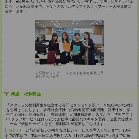
ます。■経験を活かしたい方や経験に自信がない方でも大丈夫。目的やレベル
に応じた多彩な講座で、あなたのスキルアップをスタッフ一人一人が真剣に
応援します！
未経験からスタートできるお仕事も多数ご用
意しております。
待遇・福利厚生
「スタッフの福利厚生を担当する専門セクションを設け、きめ細やかな対応
を心掛けております」各種社会保険 （労働者災害補償保険、健康保険、厚
生年金保険、雇用保険）、有給休暇、定期健康診断、スマホ向け学習アプリ
(スタッフサービスぽけっと)でお仕事に必要なスキルを習得 、全国の提携ス
クールで優待サービス など、福利厚生が充実しております。
給与の前払いが可能な速払いサービスを導入しています。18時
ポイント！
までの申請で、申請当日に給与振り込み（18時以降の申請は翌9時までに振