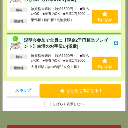
高崎市八島町58-1 ウエスト・ワンビル7階
TEL：0120-791-043
無資格未経験：時給1500円～ ■週払
給与
担当：採用担当者
いOK ■扶養内OK ■日収1万2000円
以上
巣鴨駅 / 目白駅 / 北池袋駅 / …
気になる!
宇都宮テクニカルセンター
勤務地
宇都宮市馬場通り2-1-1 メットライフ宇都宮スクエア4階
TEL：0120-348-022
担当：採用担当者
説明会参加で全員に【現金2千円相当プレゼ
水戸テクニカルセンター
ント】生活のお手伝い[派遣]
水戸市三の丸1-4-73 水戸京成ビルディング12階
TEL：0120-659-022
無資格未経験：時給1500円～ ■週払
給与
担当：採用担当者
いOK ■扶養内OK ■日収1万2000円
以上
西東京テクニカルセンター
大井町駅 / 旗の台駅 / 立会川駅 / …
気になる!
勤務地
立川市曙町2-37-7 コアシティ立川3階
TEL：0120-356-022
担当：採用担当者
山梨テクニカルセンター
スキップ
どちらも気になる！
甲府市朝日1-3-12 朝日第一ビル4階
TEL：0120-935-168
担当：採用担当者
しばらく表示しない