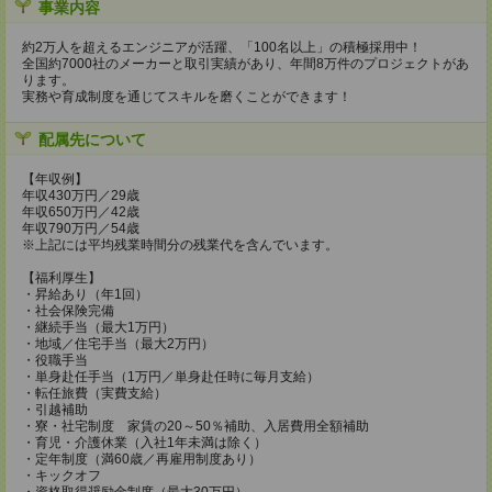
事業内容
約2万人を超えるエンジニアが活躍、「100名以上」の積極採用中！
全国約7000社のメーカーと取引実績があり、年間8万件のプロジェクトがあ
ります。
実務や育成制度を通じてスキルを磨くことができます！
配属先について
【年収例】
年収430万円／29歳
年収650万円／42歳
年収790万円／54歳
※上記には平均残業時間分の残業代を含んでいます。
【福利厚生】
・昇給あり（年1回）
・社会保険完備
・継続手当（最大1万円）
・地域／住宅手当（最大2万円）
・役職手当
・単身赴任手当（1万円／単身赴任時に毎月支給）
・転任旅費（実費支給）
・引越補助
・寮・社宅制度 家賃の20～50％補助、入居費用全額補助
・育児・介護休業（入社1年未満は除く）
・定年制度（満60歳／再雇用制度あり）
・キックオフ