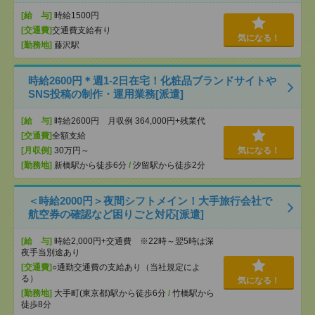
[給 与]
時給1500円
[交通費]
交通費支給有り
気になる！
[勤務地]
藤沢駅
時給2600円＊週1-2日在宅！化粧品ブランドサイトや
SNS投稿の制作・運用業務[派遣]
[給 与]
時給2600円 月収例 364,000円+残業代
[交通費]
全額支給
[月収例]
30万円～
気になる！
[勤務地]
新橋駅から徒歩6分
/
汐留駅から徒歩2分
＜時給2000円＞夜間シフトメイン！大手旅行会社で
航空券の確認など困りごと対応[派遣]
[給 与]
時給2,000円+交通費 ※22時～翌5時は深
夜手当別途あり
[交通費]
○通勤交通費の支給あり（当社規定によ
る）
気になる！
[勤務地]
大手町(東京都)駅から徒歩6分
/
竹橋駅から
徒歩8分