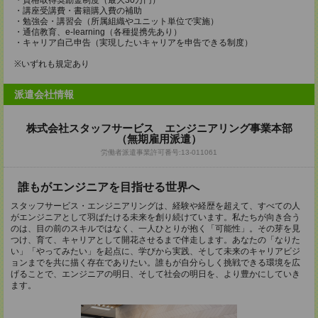
・資格取得奨励金制度（最大30万円）
・講座受講費・書籍購入費の補助
・勉強会・講習会（所属組織やユニット単位で実施）
・通信教育、e-learning（各種提携先あり）
・キャリア自己申告（実現したいキャリアを申告できる制度）
※いずれも規定あり
派遣会社情報
株式会社スタッフサービス エンジニアリング事業本部
（無期雇用派遣）
労働者派遣事業許可番号:13-011061
誰もがエンジニアを目指せる世界へ
スタッフサービス・エンジニアリングは、経験や経歴を超えて、すべての人
がエンジニアとして羽ばたける未来を創り続けています。私たちが向き合う
のは、目の前のスキルではなく、一人ひとりが抱く「可能性」。その芽を見
つけ、育て、キャリアとして開花させるまで伴走します。あなたの「なりた
い」「やってみたい」を起点に、学びから実践、そして未来のキャリアビジ
ョンまでを共に描く存在でありたい。誰もが自分らしく挑戦できる環境を広
げることで、エンジニアの明日、そして社会の明日を、より豊かにしていき
ます。