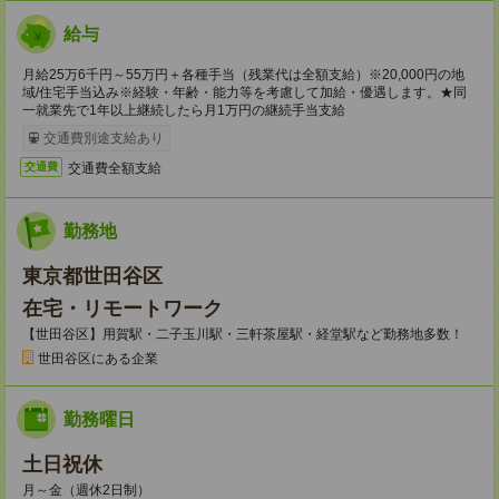
給与
月給25万6千円～55万円＋各種手当（残業代は全額支給）※20,000円の地
域/住宅手当込み※経験・年齢・能力等を考慮して加給・優遇します。★同
一就業先で1年以上継続したら月1万円の継続手当支給
交通費別途支給あり
交通費全額支給
交通費
勤務地
東京都世田谷区
在宅・リモートワーク
【世田谷区】用賀駅・二子玉川駅・三軒茶屋駅・経堂駅など勤務地多数！
世田谷区にある企業
勤務曜日
土日祝休
月～金（週休2日制）