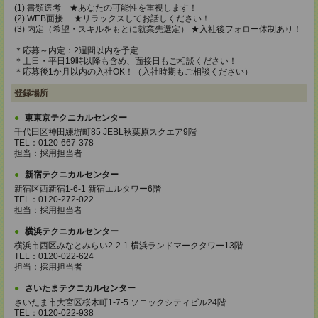
(1) 書類選考 ★あなたの可能性を重視します！
(2) WEB面接 ★リラックスしてお話しください！
(3) 内定（希望・スキルをもとに就業先選定） ★入社後フォロー体制あり！
＊応募～内定：2週間以内を予定
＊土日・平日19時以降も含め、面接日もご相談ください！
＊応募後1か月以内の入社OK！（入社時期もご相談ください）
登録場所
東東京テクニカルセンター
千代田区神田練塀町85 JEBL秋葉原スクエア9階
TEL：0120-667-378
担当：採用担当者
新宿テクニカルセンター
新宿区西新宿1-6-1 新宿エルタワー6階
TEL：0120-272-022
担当：採用担当者
横浜テクニカルセンター
横浜市西区みなとみらい2-2-1 横浜ランドマークタワー13階
TEL：0120-022-624
担当：採用担当者
さいたまテクニカルセンター
さいたま市大宮区桜木町1-7-5 ソニックシティビル24階
TEL：0120-022-938