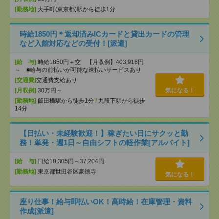
[勤務地]
大手町(東京都)駅から徒歩1分
時給1850円＊返却済みICカードと貸出カードの管理
など入館対応などの受付！[派遣]
[給 与]
時給1850円＋交 【月収例】403,916円
～ ■給与の前払いが可能な速払いサービスあり
[交通費]
交通費支給あり
[月収例]
30万円～
気になる！
[勤務地]
飯田橋駅から徒歩1分
/
九段下駅から徒歩
14分
【日払い・未経験歓迎！】稼ぎたい日にサクッと勤
務！単発・週1日～自由シフトの軽作業[アルバイト]
[給 与]
日給10,305円～37,204円
[勤務地]
東京都世田谷区豪徳寺
気になる！
座り仕事！給与即払いOK！高時給！在庫管理・資料
作成[派遣]