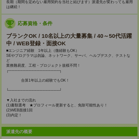
長期（期間を定めない雇用契約を当社と結びます）派遣先が変わっても雇用
は継続！
応募資格・条件
ブランクOK / 10名以上の大量募集 / 40～50代活躍
中 / WEB登録・面接OK
■エンジニア経験 1年以上（微経験もOK）
SEやプログラマは勿論、ネットワーク、サーバ、ヘルプデスク、テストな
ど
業務難易度、工程・プロジェクト規模不問！
┌──────────────────┐
合算1年以上の経験でもOK！
└──────────────────┘
▼入社までの流れ
(1)書類選考 ★プロフィール更新すると、免除可能性あり！
(2)WEB面接1回
(3)内定！
派遣先の概要