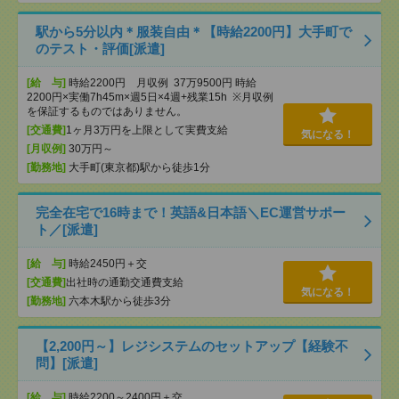
駅から5分以内＊服装自由＊【時給2200円】大手町で
のテスト・評価[派遣]
[給 与]
時給2200円 月収例 37万9500円 時給
2200円×実働7h45m×週5日×4週+残業15h ※月収例
を保証するものではありません。
[交通費]
1ヶ月3万円を上限として実費支給
気になる！
[月収例]
30万円～
[勤務地]
大手町(東京都)駅から徒歩1分
完全在宅で16時まで！英語&日本語＼EC運営サポー
ト／[派遣]
[給 与]
時給2450円＋交
[交通費]
出社時の通勤交通費支給
気になる！
[勤務地]
六本木駅から徒歩3分
【2,200円～】レジシステムのセットアップ【経験不
問】[派遣]
[給 与]
時給2200～2400円＋交