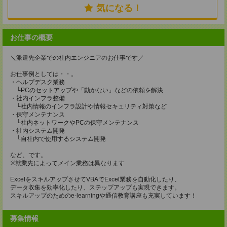
気になる！
お仕事の概要
＼派遣先企業での社内エンジニアのお仕事です／
お仕事例としては・・。
・ヘルプデスク業務
└PCのセットアップや「動かない」などの依頼を解決
・社内インフラ整備
└社内情報のインフラ設計や情報セキュリティ対策など
・保守メンテナンス
└社内ネットワークやPCの保守メンテナンス
・社内システム開発
└自社内で使用するシステム開発
など、です。
※就業先によってメイン業務は異なります
ExcelをスキルアップさせてVBAでExcel業務を自動化したり、
データ収集を効率化したり、ステップアップも実現できます。
スキルアップのためのe-learningや通信教育講座も充実しています！
募集情報