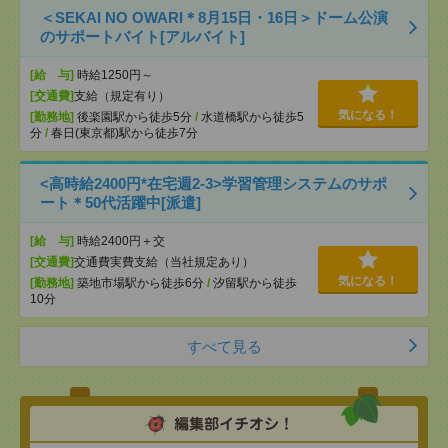
＜SEKAI NO OWARI＊8月15日・16日＞ドーム公演
のサポートバイト[アルバイト]
[給 与]
時給1250円～
[交通費]
支給（規定有り）
気になる！
[勤務地]
後楽園駅から徒歩5分
/
水道橋駅から徒歩5
分
/
春日(東京都)駅から徒歩7分
<高時給2400円*在宅週2-3>学習管理システムのサポ
ート＊50代活躍中[派遣]
[給 与]
時給2400円＋交
[交通費]
交通費実費支給（当社規定あり）
気になる！
[勤務地]
築地市場駅から徒歩6分
/
汐留駅から徒歩
10分
すべて見る