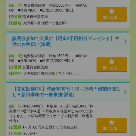
[給 与]
無資格未経験：時給1500円～ ■週払い
OK ■扶養内OK ■日収1万2000円以上
[交通費]
交通費全額支給
気になる！
[勤務地]
巣鴨駅
/
目白駅
/
北池袋駅
/
…
説明会参加で全員に【現金2千円相当プレゼント】生
活のお手伝い[派遣]
[給 与]
無資格未経験：時給1500円～ ■週払い
OK ■扶養内OK ■日収1万2000円以上
[交通費]
交通費全額支給
気になる！
[勤務地]
大井町駅
/
旗の台駅
/
立会川駅
/
…
【在宅勤務OK】時給3000円！10～16時＊残業ほぼな
し▼新日本橋で一般事務[派遣]
[給 与]
時給3000円 月収例 30万円 時給3000円×
実働5h×週5日×4週 ※月収例を保証するものではあ
りません。※給与即受取りサービス利用可（利用条
件有）
[交通費]
1ヶ月3万円を上限として実費支給
気になる！
[月収例]
30万円～