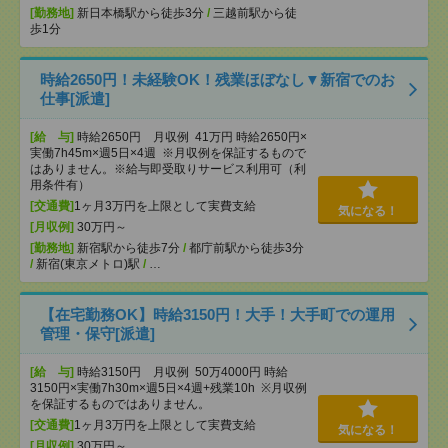
[勤務地]
新日本橋駅から徒歩3分
/
三越前駅から徒
歩1分
時給2650円！未経験OK！残業ほぼなし▼新宿でのお
仕事[派遣]
[給 与]
時給2650円 月収例 41万円 時給2650円×
実働7h45m×週5日×4週 ※月収例を保証するもので
はありません。※給与即受取りサービス利用可（利
用条件有）
[交通費]
1ヶ月3万円を上限として実費支給
気になる！
[月収例]
30万円～
[勤務地]
新宿駅から徒歩7分
/
都庁前駅から徒歩3分
/
新宿(東京メトロ)駅
/
…
【在宅勤務OK】時給3150円！大手！大手町での運用
管理・保守[派遣]
[給 与]
時給3150円 月収例 50万4000円 時給
3150円×実働7h30m×週5日×4週+残業10h ※月収例
を保証するものではありません。
[交通費]
1ヶ月3万円を上限として実費支給
気になる！
[月収例]
30万円～