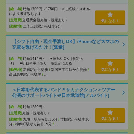
[給 与]
時給1700円～1750円 ※ご経験・スキル
により考慮致します
[交通費]
交通費全額支給（規定あり）
気になる！
[勤務地]
二子玉川駅から徒歩2分
【シフト自由・現金手渡しOK】iPhoneなどスマホの
充電を繋げるだけ！[派遣]
[給 与]
時給1414円～ ▼日払いOK（規定あ
り） ■初勤務手当あり ※規定による
[勤務地]
新宿駅から徒歩
/
新宿三丁目駅から徒歩
/
気になる！
高田馬場駅から徒歩
/
…
＜日本を代表するバンド＊サカナクション＞ツアー
公演のサポートバイト＠日本武道館[アルバイト]
[給 与]
時給1250円～
[交通費]
支給（規定有り）
気になる！
[勤務地]
九段下駅から徒歩5分
/
竹橋駅から徒歩10
分
/
神保町駅から徒歩15分
/
…