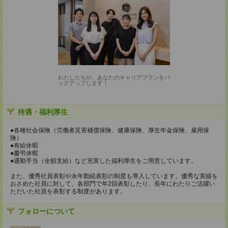
わたしたちが、あなたのキャリアプランをバ
ックアップします！
待遇・福利厚生
●各種社会保険（労働者災害補償保険、健康保険、厚生年金保険、雇用保
険）
●有給休暇
●慶弔休暇
●通勤手当（全額支給）など充実した福利厚生をご用意しています。
また、優秀社員表彰や永年勤続表彰の制度も導入しています。優秀な実績を
おさめた社員に対して、各部門で年2回表彰したり、長年にわたりご活躍い
ただいた社員を表彰する制度があります。
フォローについて