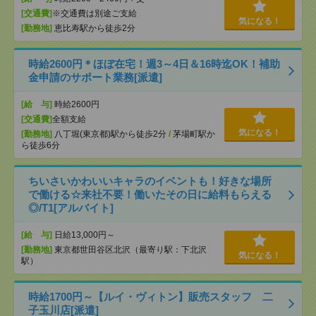
[交通費]
※交通費は別途ご支給
気になる！
[勤務地]
恵比寿駅から徒歩2分
時給2600円＊ほぼ在宅！週3～4日＆16時迄OK！補助
金申請のサポート業務[派遣]
[給 与]
時給2600円
[交通費]
全額支給
気になる！
[勤務地]
八丁堀(東京都)駅から徒歩2分
/
茅場町駅か
ら徒歩6分
ちいさいかわいいキャラのイベントも！好きな場所
で働ける☆来社不要！働いたその日に給料もらえる
◎/T1[アルバイト]
[給 与]
日給13,000円～
[勤務地]
東京都世田谷区北沢（最寄り駅：下北沢
気になる！
駅）
時給1700円～【ルイ・ヴィトン】販売スタッフ 二
子玉川店[派遣]