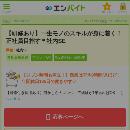
0
メニュー
気になる！
ログイン
掲載日 :2026
/
08
/
04
No.STFSVS東京_09・KB-4040
【研修あり】一生モノのスキルが身に着く！
正社員目指す＊社内SE
職種：
社内SE
無期雇用派遣
ブランクOK
WEB登録・面接OK
【ジブン時間も両立！】残業は平均9時間/月ほど！
年間休日125日で働きやすい
【研修付き採用あり】何かしらのエンジニア経験が1年あればOK
...も
っとみる
応募ページへ