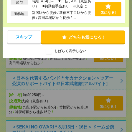
時給1414円～ ▼日払いOK（規定あ
給与
OK ■扶養内OK ■日収1万2000円以上
り） ■初勤務手当あり ※規定によ
[交通費]
交通費全額支給
気になる！
る
新宿駅から徒歩 / 新宿三丁目駅から徒
気になる!
勤務地
[勤務地]
巣鴨駅
/
目白駅
/
北池袋駅
/
…
歩 / 高田馬場駅から徒歩 / …
【シフト自由・現金手渡しOK】iPhoneなどスマホの
充電を繋げるだけ！[派遣]
スキップ
どちらも気になる！
[給 与]
時給1414円～ ▼日払いOK（規定あ
しばらく表示しない
り） ■初勤務手当あり ※規定による
[勤務地]
新宿駅から徒歩
/
新宿三丁目駅から徒歩
/
気になる！
高田馬場駅から徒歩
/
…
＜日本を代表するバンド＊サカナクション＞ツアー
公演のサポートバイト＠日本武道館[アルバイト]
[給 与]
時給1250円～
[交通費]
支給（規定有り）
気になる！
[勤務地]
九段下駅から徒歩5分
/
竹橋駅から徒歩10
分
/
神保町駅から徒歩15分
/
…
＜SEKAI NO OWARI＊8月15日・16日＞ドーム公演