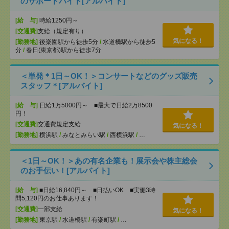
のサポートバイト[アルバイト]
[給 与]
時給1250円～
[交通費]
支給（規定有り）
気になる！
[勤務地]
後楽園駅から徒歩5分
/
水道橋駅から徒歩5
分
/
春日(東京都)駅から徒歩7分
＜単発＊1日～OK！＞コンサートなどのグッズ販売
スタッフ＊[アルバイト]
[給 与]
日給1万5000円～ ■最大で日給2万8500
円！
[交通費]
交通費規定支給
気になる！
[勤務地]
横浜駅
/
みなとみらい駅
/
西横浜駅
/
…
＜1日～OK！＞あの有名企業も！展示会や株主総会
のお手伝い！[アルバイト]
[給 与]
■日給16,840円～ ■日払いOK ■実働3時
間5,120円のお仕事あります！
[交通費]
一部支給
気になる！
[勤務地]
東京駅
/
水道橋駅
/
有楽町駅
/
…