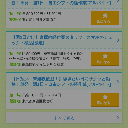
務！単発・週1日～自由シフトの軽作業[アルバイト]
[給 与]
日給10,305円～37,204円
[勤務地]
東京都世田谷区豪徳寺
気になる！
【週2日だけ】倉庫内軽作業スタッフ スマホのチェ
ック・検品[派遣]
[給 与]
時給1400円 ※実働8時間を超える勤務、
22時～翌5時勤務の場合25％割増：時給1750円
気になる！
[勤務地]
南船橋駅から徒歩10分程度
【日払い・未経験歓迎！】稼ぎたい日にサクッと勤
務！単発・週1日～自由シフトの軽作業[アルバイト]
[給 与]
日給10,305円～37,204円
[勤務地]
東京都新宿区愛住町
気になる！
すべて見る