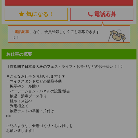
気になる！
電話応募
電話応募
なら、会員登録しなくても応募できます
よ！
お仕事の概要
【首都圏で日本最大級のフェス・ライブ・お祭りなどのお手伝い！！】
▼こんなお仕事をお願いします！▼
・マイクスタンドなどの備品移動
・掲示やシール貼り
・パーテーション・パネルの設置/撤去
・検温・消毒ブース作り
・机やイス並べ
・列用柵立て
・物販テントの準備・片付け
etc
上記のような、会場づくり・お片付けを
お願い致します！