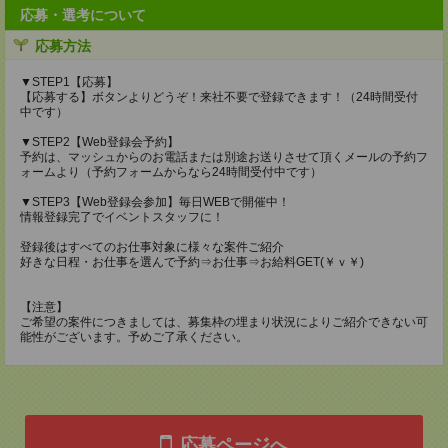
応募・選考について
応募方法
▼STEP1【応募】
【応募する】ボタンよりどうぞ！来社不要で登録できます！（24時間受付
中です）
▼STEP2【Web登録会予約】
予約は、マッシュからのお電話または別途お送りさせて頂くメールの予約フ
ォームより（予約フォームからなら24時間受付中です）
▼STEP3【Web登録会参加】毎日WEBで開催中！
情報登録完了でイベントスタッフに！
登録後はすべてのお仕事対象に様々な案件ご紹介
好きな日程・お仕事を選んで予約⇒お仕事⇒お給料GET(￥ｖ￥)
【注意】
ご希望の案件につきましては、募集枠の埋まり状況によりご紹介できない可
能性がございます。予めご了承ください。
応募ページへ