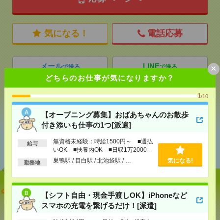
気になる！
電話応募
メール
LINE
×
で送る
で送る
どちらのお仕事が気になりますか？
1
/10
シェア
ツイート
ブックマーク
【オープニング募集】おばあちゃんのお散歩
付き添いも仕事の1つ[派遣]
あなたの閲覧履歴からの
無資格未経験：時給1500円～ ■週払
給与
おすすめ
いOK ■扶養内OK ■日収1万2000円
以上
巣鴨駅 / 目白駅 / 北池袋駅 / …
気になる!
勤務地
【オープニング募集】おばあちゃんのお散歩付き添
【シフト自由・現金手渡しOK】iPhoneなど
いも仕事の1つ[派遣]
スマホの充電を繋げるだけ！[派遣]
[給 与]
無資格未経験：時給1500円～ ■週払い