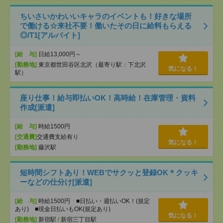
ちいさいかわいいキャラのイベントも！好きな場所
で働ける☆来社不要！働いたその日に給料もらえる
◎/T1[アルバイト]
[給 与]
日給13,000円～
[勤務地]
東京都世田谷区北沢（最寄り駅：下北沢
気になる！
駅）
座り仕事！給与即払いOK！高時給！在庫管理・資料
作成[派遣]
[給 与]
時給1500円
[交通費]
交通費支給有り
気になる！
[勤務地]
藤沢駅
短時間シフトあり！WEBでサクッと登録OK＊クッキ
ーなどの仕分け[派遣]
[給 与]
時給1500円 ■日払い・週払いOK！(規定
あり) ■現金日払いもOK(規定あり)
気になる！
[勤務地]
新宿駅
/
新宿三丁目駅