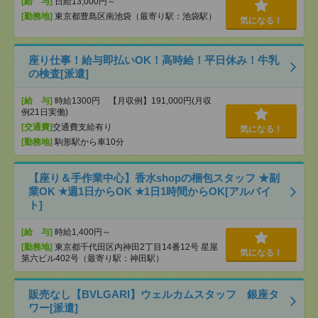
[給 与]
日給13,000円～
[勤務地]
東京都豊島区南池袋（最寄り駅：池袋駅）
気になる！
座り仕事！給与即払いOK！高時給！平日休み！牛乳
の検査[派遣]
[給 与]
時給1300円 【月収例】191,000円(月収
例21日実働)
[交通費]
交通費支給有り
気になる！
[勤務地]
駒形駅から車10分
【座り＆手作業中心】香水shopの梱包スタッフ ★副
業OK ★週1日からOK ★1日1時間からOK[アルバイ
ト]
[給 与]
時給1,400円～
[勤務地]
東京都千代田区内神田2丁目14番12号 星屋
気になる！
第六ビル402号（最寄り駅：神田駅）
販売なし【BVLGARI】ウェルカムスタッフ 銀座タ
ワー[派遣]