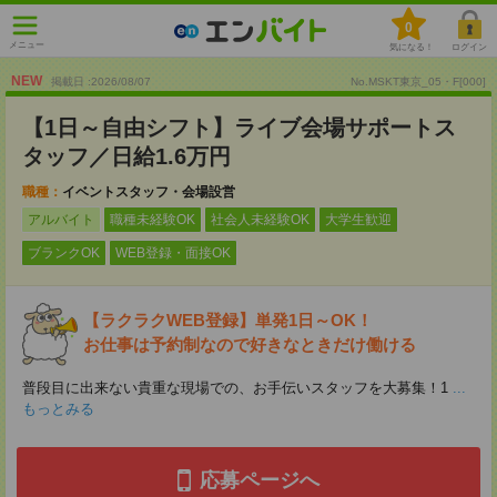
0
メニュー
気になる！
ログイン
NEW
掲載日 :2026
/
08
/
07
No.MSKT東京_05・F[000]
【1日～自由シフト】ライブ会場サポートス
タッフ／日給1.6万円
職種：
イベントスタッフ・会場設営
アルバイト
職種未経験OK
社会人未経験OK
大学生歓迎
ブランクOK
WEB登録・面接OK
【ラクラクWEB登録】単発1日～OK！
お仕事は予約制なので好きなときだけ働ける
普段目に出来ない貴重な現場での、お手伝いスタッフを大募集！1
...
もっとみる
応募ページへ