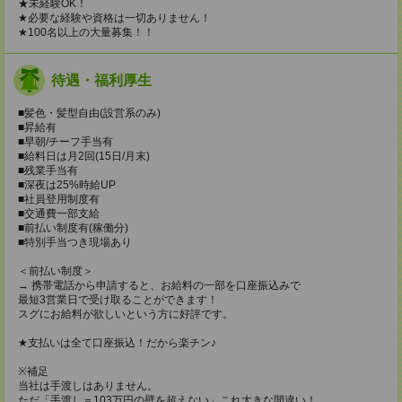
★未経験OK！
★必要な経験や資格は一切ありません！
★100名以上の大量募集！！
待遇・福利厚生
■髪色・髪型自由(設営系のみ)
■昇給有
■早朝/チーフ手当有
■給料日は月2回(15日/月末)
■残業手当有
■深夜は25%時給UP
■社員登用制度有
■交通費一部支給
■前払い制度有(稼働分)
■特別手当つき現場あり
＜前払い制度＞
→ 携帯電話から申請すると、お給料の一部を口座振込みで
最短3営業日で受け取ることができます！
スグにお給料が欲しいという方に好評です。
★支払いは全て口座振込！だから楽チン♪
※補足
当社は手渡しはありません。
ただ「手渡し＝103万円の壁を超えない」これ大きな間違い！