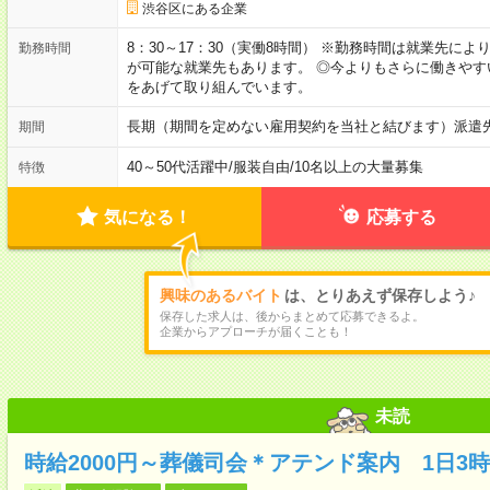
渋谷区にある企業
8：30～17：30（実働8時間） ※勤務時間は就業先に
勤務時間
が可能な就業先もあります。 ◎今よりもさらに働きや
をあげて取り組んでいます。
長期（期間を定めない雇用契約を当社と結びます）派遣
期間
40～50代活躍中
/
服装自由
/
10名以上の大量募集
特徴
気になる！
応募する
興味のあるバイト
は、とりあえず保存しよう♪
保存した求人は、後からまとめて応募できるよ。
企業からアプローチが届くことも！
未読
時給2000円～葬儀司会＊アテンド案内 1日3