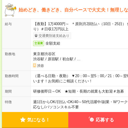
始めどき、働きどき、自分ペースで大丈夫！無理し
【夜勤】1万4000円～ ＊原則月2回払い（10日・25
給与
り）＃日収1万円以上
交通費別途支給あり
全額支給
交通費
東京都渋谷区
勤務地
渋谷駅
/
原宿駅
/
初台駅
/
…
渋谷
（選べる日勤・夜勤） ▼20：00～翌5：00／21：00～翌
勤務時間
います！お気軽にご相談ください！
研修後即日～OK ★短期・長期の就業も大歓迎＃急募
期間
週1日からOK
/
日払いOK
/
40～50代活躍中
/
副業・Wワーク
特徴
応なし
/
パソコンスキル不要
気になる！
応募する