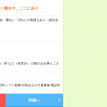
ない働き方、ここにあり
日） 他、週払い・日払いの制度もあり（規定あ
6：00 など（休憩1h） 日勤のお仕事もござ
OK
/
シフト勤務
/
10名以上の大量募集
/
電話対
詳細へ