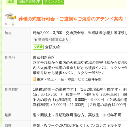
派遣
職種未経験OK
ブランクOK
葬儀の式進行司会・ご遺族やご焼香のアテンド案内！ 
時給2,000～3,700＋交通費全額 ※経験者は能力考
給与
交通費別途支給あり
全額支給
交通費
東京都新宿区
勤務地
浮間舟渡駅から都内の火葬場や式場の最寄り駅から徒歩や
内の火葬場や式場の最寄り駅から徒歩やバス、タクシー等
最寄り駅から徒歩やバス、タクシー等8分
/
…
東京・埼玉・千葉・神奈川などに案件多数
1勤務3時間～の勤務です！（1日2現場勤務可能です） 例：
勤務時間
15：30-19：30 / 残業手当、別途あり（30分単位
案内の場合 1勤務3時間：6,000円～9,000円 （２現場の場合
勤務3時間：7,000円～11,000円 （２現場の場合14,000円
週２回以上～長期勤務可能な方。高校生・未成年不可
期間
副業・WワークOK
/
電話対応なし
/
パソコンスキル不要
特徴