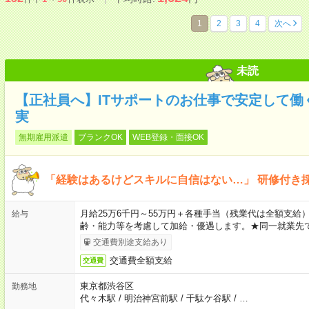
1
2
3
4
次へ
未読
【正社員へ】ITサポートのお仕事で安定して働
実
無期雇用派遣
ブランクOK
WEB登録・面接OK
「経験はあるけどスキルに自信はない…」 研修付き
月給25万6千円～55万円＋各種手当（残業代は全額支給）
給与
齢・能力等を考慮して加給・優遇します。★同一就業先で
交通費別途支給あり
交通費全額支給
交通費
東京都渋谷区
勤務地
代々木駅
/
明治神宮前駅
/
千駄ケ谷駅
/
…