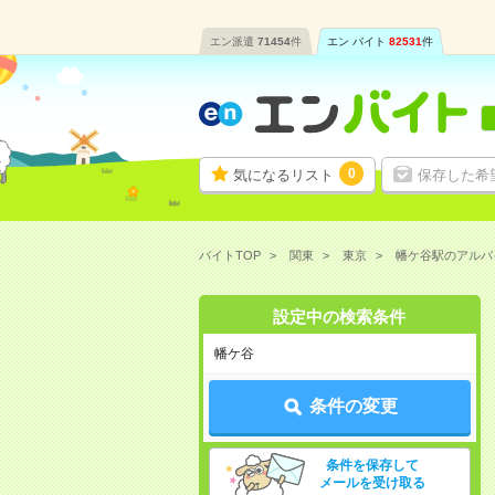
エン派遣
71454
件
エン バイト
82531
件
0
気になるリスト
保存した希
バイトTOP
関東
東京
幡ケ谷駅のアルバ
設定中の検索条件
幡ケ谷
条件の変更
条件を保存して
メールを受け取る