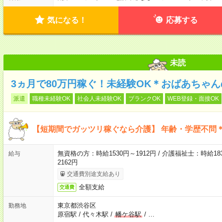
気になる！
応募する
未読
3ヵ月で80万円稼ぐ！未経験OK＊おばあちゃ
派遣
職種未経験OK
社会人未経験OK
ブランクOK
WEB登録・面接OK
【短期間でガッツリ稼ぐなら介護】 年齢・学歴不問＊
無資格の方：時給1530円～1912円 / 介護福祉士：時給183
給与
2162円
交通費別途支給あり
全額支給
交通費
東京都渋谷区
勤務地
原宿駅
/
代々木駅
/
幡ケ谷駅
/
…