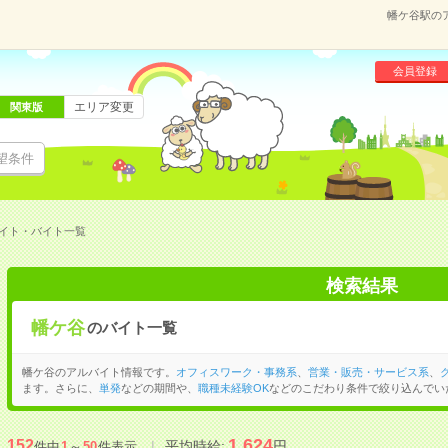
幡ケ谷駅の
会員登録
エリア変更
関東版
望条件
イト・バイト一覧
検索結果
幡ケ谷
のバイト一覧
幡ケ谷のアルバイト情報です。
オフィスワーク・事務系
、
営業・販売・サービス系
、
ます。さらに、
単発
などの期間や、
職種未経験OK
などのこだわり条件で絞り込んでい
1,624
152
平均時給:
円
件中
1
～
50
件表示