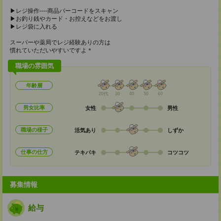
▶レジ操作----商品バーコードをスキャン
▶お釣り銭やカード・お控えなどをお渡し
▶レジ袋に入れる
スーパーや薬局でレジ経験ありの方は
慣れていただいやすいですよ＊
職場の雰囲気
年齢層
20代
30
40
50
60
男女比率
女性
男性
職場の様子
活気あり
しずか
仕事の仕方
テキパキ
コツコツ
募集情報
給与