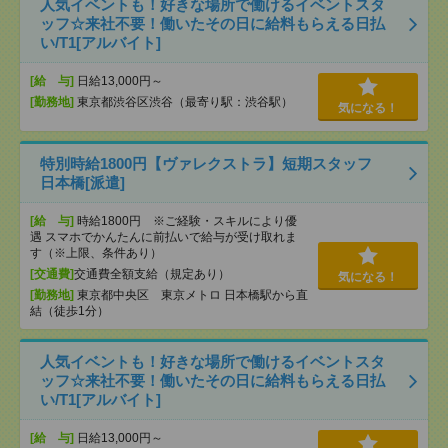
人気イベントも！好きな場所で働けるイベントスタ
ッフ☆来社不要！働いたその日に給料もらえる日払
い/T1[アルバイト]
[給 与]
日給13,000円～
[勤務地]
東京都渋谷区渋谷（最寄り駅：渋谷駅）
気になる！
特別時給1800円【ヴァレクストラ】短期スタッフ
日本橋[派遣]
[給 与]
時給1800円 ※ご経験・スキルにより優
遇 スマホでかんたんに前払いで給与が受け取れま
す（※上限、条件あり）
[交通費]
交通費全額支給（規定あり）
気になる！
[勤務地]
東京都中央区 東京メトロ 日本橋駅から直
結（徒歩1分）
人気イベントも！好きな場所で働けるイベントスタ
ッフ☆来社不要！働いたその日に給料もらえる日払
い/T1[アルバイト]
[給 与]
日給13,000円～