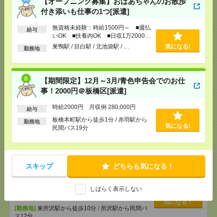
【オープニング募集】おばあちゃんのお散歩
付き添いも仕事の1つ[派遣]
[給 与]
時給2000円 月収例 280,000円
[交通費]
全額支給
無資格未経験：時給1500円～ ■週払
給与
[月収例]
25～30万円
いOK ■扶養内OK ■日収1万2000円
気になる！
以上
[勤務地]
板橋本町駅から徒歩1分
/
赤羽駅から民間
巣鴨駅 / 目白駅 / 北池袋駅 / …
気になる!
勤務地
バス19分
≪憧れ大手企業≫総務のオシゴト！のびのび働く！
【期間限定】12月～3月/青色申告会でのお仕
＊50代活躍中[派遣]
事！2000円＠板橋区[派遣]
[給 与]
時給1800円＋交
時給2000円 月収例 280,000円
給与
[交通費]
交通費実費支給（当社規定あり）
板橋本町駅から徒歩1分 / 赤羽駅から
気になる！
勤務地
[勤務地]
和光市駅から徒歩5分
気になる!
民間バス19分
1750円＊【図書館や博物館が好きなかたへ】本に囲
まれてお仕事＊事務[派遣]
スキップ
どちらも気になる！
[給 与]
時給1750円 月収例 245,000円
[交通費]
全額支給
しばらく表示しない
[月収例]
20～25万円
気になる！
[勤務地]
東所沢駅から徒歩10分
/
所沢駅から民間バ
ス12分