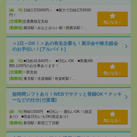
[給 与]
日給1万5000円～ ■最大で日給2万8500
円！
[交通費]
交通費規定支給
気になる！
[勤務地]
横浜駅
/
みなとみらい駅
/
西横浜駅
/
…
＜1日～OK！＞あの有名企業も！展示会や株主総会
のお手伝い！[アルバイト]
[給 与]
■日給16,840円～ ■日払いOK ■実働3時
間5,120円のお仕事あります！
[交通費]
一部支給
気になる！
[勤務地]
東京駅
/
水道橋駅
/
有楽町駅
/
…
短時間シフトあり！WEBでサクッと登録OK＊クッキ
ーなどの仕分け[派遣]
[給 与]
時給1500円 ■日払い・週払いOK！(規定
あり) ■現金日払いもOK(規定あり)
気になる！
[勤務地]
新宿駅
/
新宿三丁目駅