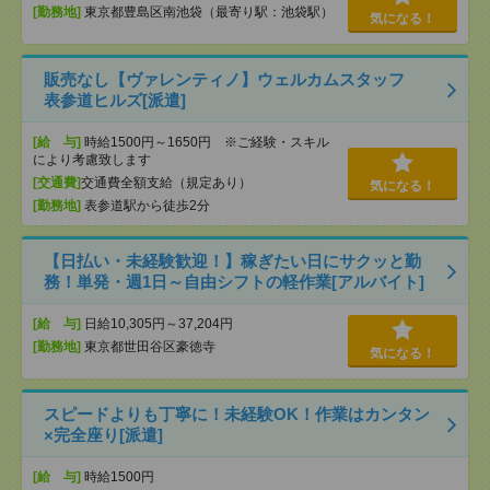
[勤務地]
東京都豊島区南池袋（最寄り駅：池袋駅）
気になる！
販売なし【ヴァレンティノ】ウェルカムスタッフ
表参道ヒルズ[派遣]
[給 与]
時給1500円～1650円 ※ご経験・スキル
により考慮致します
[交通費]
交通費全額支給（規定あり）
気になる！
[勤務地]
表参道駅から徒歩2分
【日払い・未経験歓迎！】稼ぎたい日にサクッと勤
務！単発・週1日～自由シフトの軽作業[アルバイト]
[給 与]
日給10,305円～37,204円
[勤務地]
東京都世田谷区豪徳寺
気になる！
スピードよりも丁寧に！未経験OK！作業はカンタン
×完全座り[派遣]
[給 与]
時給1500円