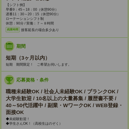
【シフト例】
早番9：45～18：00（休憩90分）
遅番11：30～20：15（休憩90分）
ローテーションシフト制
休憩：90分 / 実働：７～８時間
接客延長の場合多少あり
残業時間
期間
短期（3ヶ月以内）
短期 期間限定！ ご希望お伺いします。
応募資格・条件
職種未経験OK / 社会人未経験OK / ブランクOK /
大学生歓迎 / 10名以上の大量募集 / 履歴書不要 /
40～50代活躍中 / 副業・WワークOK / WEB登録・
面接OK
◆未経験歓迎！
◆学生さんOK！（高校生はのぞく）