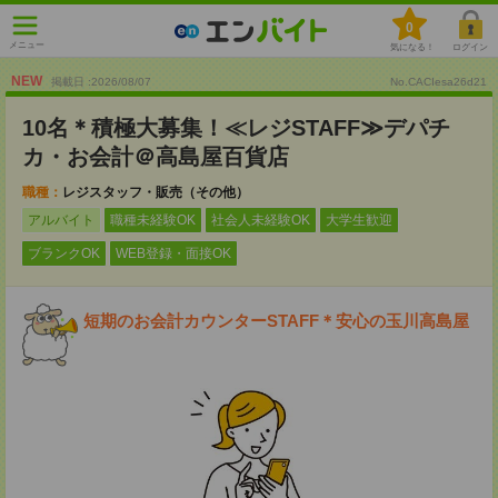
0
メニュー
気になる！
ログイン
NEW
掲載日 :2026
/
08
/
07
No.CACIesa26d21
10名＊積極大募集！≪レジSTAFF≫デパチ
カ・お会計＠高島屋百貨店
職種：
レジスタッフ・販売（その他）
アルバイト
職種未経験OK
社会人未経験OK
大学生歓迎
ブランクOK
WEB登録・面接OK
短期のお会計カウンターSTAFF＊安心の玉川高島屋