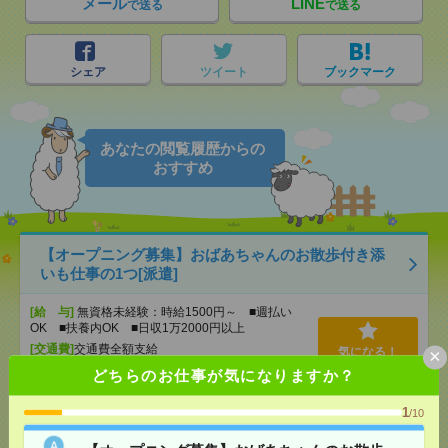
メール
LINE
で送る
で送る
シェア
ツイート
ブックマーク
あなたの閲覧履歴からの
おすすめ
【オープニング募集】おばあちゃんのお散歩付き添
いも仕事の1つ[派遣]
[給 与]
無資格未経験：時給1500円～ ■週払い
OK ■扶養内OK ■日収1万2000円以上
[交通費]
交通費全額支給
×
気になる！
[勤務地]
巣鴨駅
/
目白駅
/
北池袋駅
/
…
どちらのお仕事が気になりますか？
1
/10
【期間限定】12月～3月/青色申告会でのお仕事！
2000円＠板橋区[派遣]