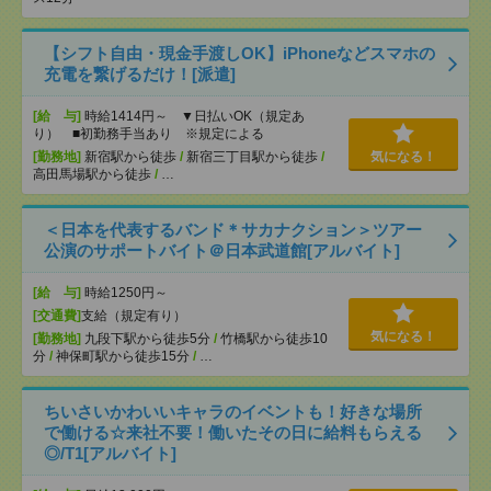
【シフト自由・現金手渡しOK】iPhoneなどスマホの
充電を繋げるだけ！[派遣]
[給 与]
時給1414円～ ▼日払いOK（規定あ
り） ■初勤務手当あり ※規定による
[勤務地]
新宿駅から徒歩
/
新宿三丁目駅から徒歩
/
気になる！
高田馬場駅から徒歩
/
…
＜日本を代表するバンド＊サカナクション＞ツアー
公演のサポートバイト＠日本武道館[アルバイト]
[給 与]
時給1250円～
[交通費]
支給（規定有り）
気になる！
[勤務地]
九段下駅から徒歩5分
/
竹橋駅から徒歩10
分
/
神保町駅から徒歩15分
/
…
ちいさいかわいいキャラのイベントも！好きな場所
で働ける☆来社不要！働いたその日に給料もらえる
◎/T1[アルバイト]