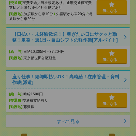
[交通費]
実費支給／当社規定あり。通勤交通費実費
支払／上限4万円／月※規定あり
気になる！
[勤務地]
加須駅から車10分
/
久喜駅から車20分
/
鴻
巣駅から車20分
【日払い・未経験歓迎！】稼ぎたい日にサクッと勤
務！単発・週1日～自由シフトの軽作業[アルバイト]
[給 与]
日給10,305円～37,204円
[勤務地]
東京都世田谷区経堂
気になる！
座り仕事！給与即払いOK！高時給！在庫管理・資料
作成[派遣]
[給 与]
時給1500円
[交通費]
交通費支給有り
気になる！
[勤務地]
藤沢駅
すべて見る