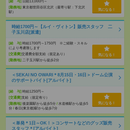
[給 与]
日給13,000円～
[勤務地]
東京都世田谷区北沢（最寄り駅：下北沢
気になる！
駅）
時給1700円～【ルイ・ヴィトン】販売スタッフ 二
子玉川店[派遣]
[給 与]
時給1700円～1750円 ※ご経験・スキル
により考慮致します
[交通費]
交通費全額支給（規定あり）
気になる！
[勤務地]
二子玉川駅から徒歩2分
＜SEKAI NO OWARI＊8月15日・16日＞ドーム公演
のサポートバイト[アルバイト]
[給 与]
時給1250円～
[交通費]
支給（規定有り）
気になる！
[勤務地]
後楽園駅から徒歩5分
/
水道橋駅から徒歩5
分
/
春日(東京都)駅から徒歩7分
＜単発＊1日～OK！＞コンサートなどのグッズ販売
スタッフ＊[アルバイト]