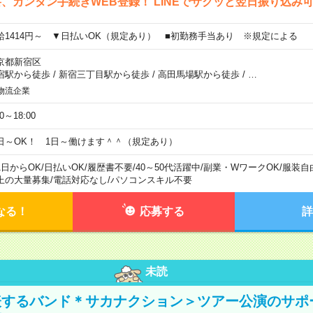
、カンタン手続きWEB登録！ LINEでサクッと翌日振り込み
給1414円～ ▼日払いOK（規定あり） ■初勤務手当あり ※規定による
京都新宿区
宿駅から徒歩
/
新宿三丁目駅から徒歩
/
高田馬場駅から徒歩
/
…
物流企業
00～18:00
日～OK！ 1日～働けます＾＾（規定あり）
1日からOK
/
日払いOK
/
履歴書不要
/
40～50代活躍中
/
副業・WワークOK
/
服装自
上の大量募集
/
電話対応なし
/
パソコンスキル不要
なる！
応募する
詳
未読
表するバンド＊サカナクション＞ツアー公演のサポ