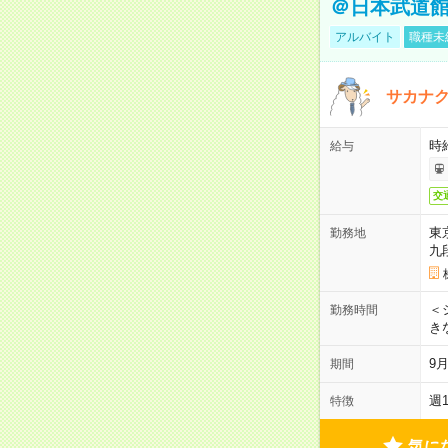
＠日本武道
アルバイト
職種未
サカナク
時
給与
交
東
勤務地
九
＜シ
勤務時間
き
9
期間
週
特徴
気に