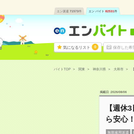
エン派遣
71573
件
エン バイト
82531
件
0
気になるリスト
保存した希
バイトTOP
関東
神奈川県
大和市
掲載日 :
2026
/
08
/
06
【週休
ら安心
無期雇用派遣