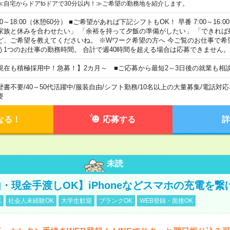
≪自宅からドアtoドアで30分以内！≫ご希望の勤務地を紹介します。
00～18:00（休憩60分） ■ご希望があれば下記シフトもOK！ 早番 7:00～16:00 遅
家族と休みを合わせたい」 「余裕を持って夕飯の準備がしたい」 「できれば
ど、ご希望を教えてくださいね。 ※Wワーク希望の方へ 今ご覧のお仕事で希
う1つのお仕事の勤務時間。 合計で週40時間を超える場合は応募できません。
現在も積極採用中！急募！】2カ月～ ■ご応募から最短2～3日後の就業も相
歴書不要
/
40～50代活躍中
/
服装自由
/
シフト勤務
/
10名以上の大量募集
/
電話対応
要
なる！
応募する
詳
未読
・現金手渡しOK】iPhoneなどスマホの充電を繋
K
社会人未経験OK
大学生歓迎
ブランクOK
WEB登録・面接OK