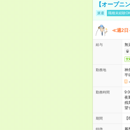
【オープニン
派遣
職種未経験O
≪週2日
無
給与
交
神
勤務地
平
9:
勤務時間
夜
残
望
【
期間
履
特徴