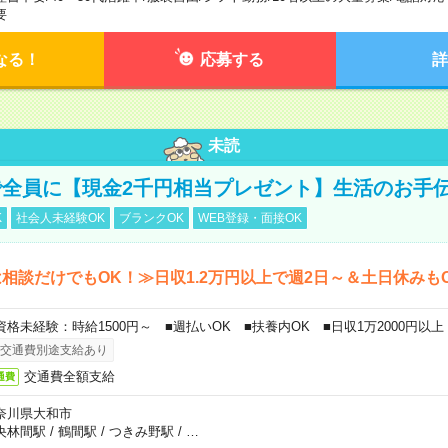
要
なる！
応募する
詳
未読
全員に【現金2千円相当プレゼント】生活のお手
K
社会人未経験OK
ブランクOK
WEB登録・面接OK
相談だけでもOK！≫日収1.2万円以上で週2日～＆土日休みも
資格未経験：時給1500円～ ■週払いOK ■扶養内OK ■日収1万2000円以上
交通費別途支給あり
交通費全額支給
通費
奈川県大和市
央林間駅
/
鶴間駅
/
つきみ野駅
/
…