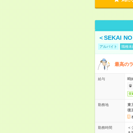
＜SEKAI 
アルバイト
職種未
最高のラ
時
給与
交
東
勤務地
後
＜
勤務時間
る