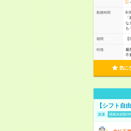
9:
勤務時間
「
な
も
【
期間
履
特徴
不
気に
【シフト自由
派遣
職種未経験O