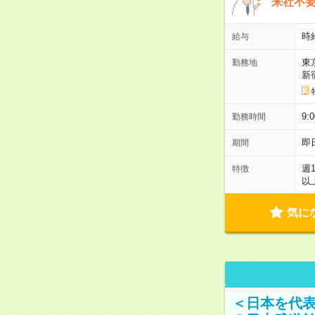
来社不要
時
給与
東
勤務地
新
9:
勤務時間
即
期間
週
特徴
以
気に
＜日本を代