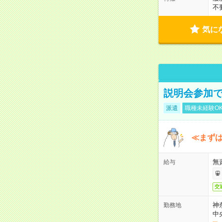
不
気に
説明会参加で
派遣
職種未経験O
≪まずは
無
給与
交
神
勤務地
中