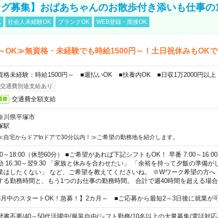
グ募集】おばあちゃんのお散歩付き添いも仕事の
K
社会人未経験OK
ブランクOK
WEB登録・面接OK
～OK≫無資格・未経験でも時給1500円～！土日祝休みもOK
資格未経験：時給1500円～ ■週払いOK ■扶養内OK ■日収1万2000円以上
交通費別途支給あり
交通費全額支給
通費
奈川県平塚市
塚駅
≪自宅からドアtoドアで30分以内！≫ご希望の勤務地を紹介します。
00～18:00（休憩60分） ■ご希望があれば下記シフトもOK！ 早番 7:00～16:00 遅
勤 16:30～翌9:30 「家族と休みを合わせたい」 「余裕を持って夕飯の準備
業はしたくない」 など、ご希望を教えてくださいね。 ※Wワーク希望の方へ
する勤務時間と、もう1つのお仕事の勤務時間。 合計で週40時間を超える場
8月中のスタートOK！急募！】2カ月～ ■ご応募から最短2～3日後に就業が
歴書不要
/
40～50代活躍中
/
服装自由
/
シフト勤務
/
10名以上の大量募集
/
電話対応