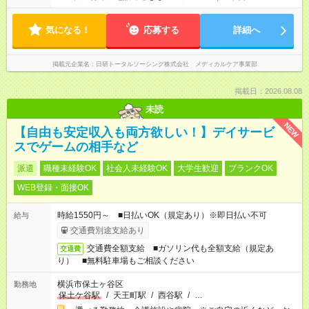
気になる！
応募する
詳細へ
掲載元企業名
日研トータルソーシング株式会社 メディカルケア事業部
掲載日：2026.08.08
未読
NEW
【自由も安定収入も両方欲しい！】デイサービ
スでゲームの相手など
派遣
職種未経験OK
社会人未経験OK
大学生歓迎
ブランクOK
WEB登録・面接OK
時給1550円～ ■日払いOK（規定あり）※即日払い不可
給与
交通費別途支給あり
交通費全額支給 ■ガソリン代も全額支給（規定あ
交通費
り） ■無料駐車場もご相談ください
横浜市保土ヶ谷区
勤務地
保土ケ谷駅
/
天王町駅
/
西谷駅
/
…