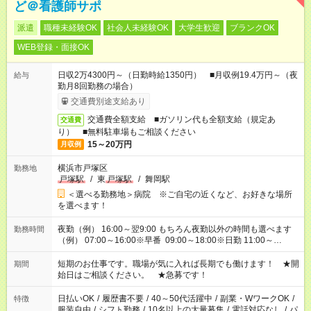
ど＠看護師サポ
派遣
職種未経験OK
社会人未経験OK
大学生歓迎
ブランクOK
WEB登録・面接OK
日収2万4300円～（日勤時給1350円） ■月収例19.4万円～（夜
給与
勤月8回勤務の場合）
交通費別途支給あり
交通費全額支給 ■ガソリン代も全額支給（規定あ
交通費
り） ■無料駐車場もご相談ください
15～20万円
月収例
横浜市戸塚区
勤務地
戸塚駅
/
東
戸塚駅
/
舞岡駅
＜選べる勤務地＞病院 ※ご自宅の近くなど、お好きな場所
を選べます！
夜勤（例） 16:00～翌9:00 もちろん夜勤以外の時間も選べます
勤務時間
（例） 07:00～16:00※早番 09:00～18:00※日勤 11:00～
20:00※遅番 ※時間は、固定・選べる施設もあるので、ご希望が
あれば調整できます！ ※シフト制。勤務地により実働時間が異
短期のお仕事です。職場が気に入れば長期でも働けます！ ★開
期間
なります。★家庭の都合でお休みが必要な場合も遠慮なくご相談
始日はご相談ください。 ★急募です！
ください。
日払いOK
/
履歴書不要
/
40～50代活躍中
/
副業・WワークOK
/
特徴
服装自由
/
シフト勤務
/
10名以上の大量募集
/
電話対応なし
/
パ