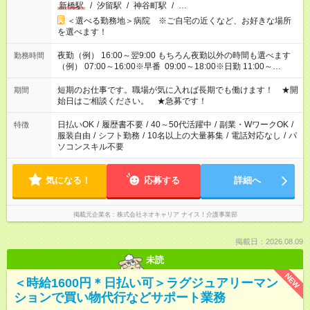
新橋駅
/
汐留駅
/
神谷町駅
/
…
＜選べる勤務地＞病院 ※ご自宅の近くなど、お好きな場所
を選べます！
夜勤（例） 16:00～翌9:00 もちろん夜勤以外の時間も選べます
勤務時間
（例） 07:00～16:00※早番 09:00～18:00※日勤 11:00～
20:00※遅番 ※時間は、固定・選べる施設もあるので、ご希望が
あれば調整できます！ ※シフト制。勤務地により実働時間が異
短期のお仕事です。職場が気に入れば長期でも働けます！ ★開
期間
なります。★家庭の都合でお休みが必要な場合も遠慮なくご相談
始日はご相談ください。 ★急募です！
ください。
日払いOK
/
履歴書不要
/
40～50代活躍中
/
副業・WワークOK
/
特徴
服装自由
/
シフト勤務
/
10名以上の大量募集
/
電話対応なし
/
パ
ソコンスキル不要
気になる！
応募する
詳細へ
掲載元企業名
株式会社ネオキャリア ナイス！介護事業部
掲載日：2026.08.09
未読
NEW
＜時給1600円＊日払い可＞ラグジュアリーマン
ションで買い物代行などサポート業務