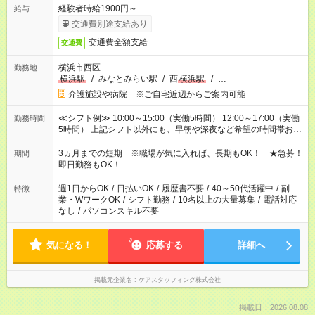
経験者時給1900円～
給与
交通費別途支給あり
交通費全額支給
交通費
横浜市西区
勤務地
横浜駅
/
みなとみらい駅
/
西
横浜駅
/
…
介護施設や病院 ※ご自宅近辺からご案内可能
≪シフト例≫ 10:00～15:00（実働5時間） 12:00～17:00（実働
勤務時間
5時間） 上記シフト以外にも、早朝や深夜など希望の時間帯お聞
かせください！ 事前に担当からヒアリングもしますので、ご安
心ください！
3ヵ月までの短期 ※職場が気に入れば、長期もOK！ ★急募！
期間
即日勤務もOK！
週1日からOK
/
日払いOK
/
履歴書不要
/
40～50代活躍中
/
副
特徴
業・WワークOK
/
シフト勤務
/
10名以上の大量募集
/
電話対応
なし
/
パソコンスキル不要
気になる！
応募する
詳細へ
掲載元企業名
ケアスタッフィング株式会社
掲載日：2026.08.08