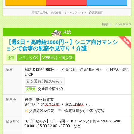
掲載元企業名
株式会社ネオキャリア ナイス！介護事業部
掲載日：2026.08.09
未読
NEW
【週2日＊高時給1900円～】シニア向けマンシ
ョンで食事の配膳や見守り＊介護
派遣
ブランクOK
WEB登録・面接OK
経験者時給1900円～ 介護福祉士時給1950円～ ※日払い/週払
給与
いOK
交通費別途支給あり
交通費全額支給
交通費
神奈川県横須賀市
勤務地
追浜駅
/
北
久里浜駅
/
京急
田浦駅
/
…
介護施設や病院 ※ご自宅近辺からご案内可能
★【日勤のみ】1日5時間～OK！ ≪シフト例≫ 9:00～14:00
勤務時間
10:00～15:00 12:00～17:00 など