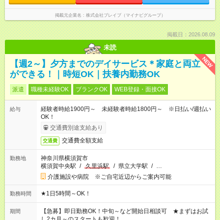
掲載元企業名
株式会社ブレイブ（マイナビグループ）
掲載日：2026.08.09
未読
NEW
【週2～】夕方までのデイサービス＊家庭と両立
ができる！｜時短OK｜扶養内勤務OK
派遣
職種未経験OK
ブランクOK
WEB登録・面接OK
経験者時給1900円～ 未経験者時給1800円～ ※日払い/週払い
給与
OK！
交通費別途支給あり
交通費全額支給
交通費
神奈川県横須賀市
勤務地
横須賀中央駅
/
久里浜駅
/
県立大学駅
/
…
介護施設や病院 ※ご自宅近辺からご案内可能
★1日5時間～OK！
勤務時間
【急募】即日勤務OK！中旬～など開始日相談可 ★まずはお試
期間
し2カ月～のスタートも歓迎！