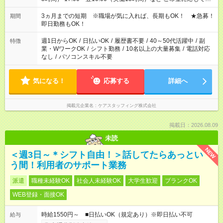
働く時間は調整できます！ お気軽に担当へ相談ください！
3ヵ月までの短期 ※職場が気に入れば、長期もOK！ ★急募！
期間
即日勤務もOK！
週1日からOK
/
日払いOK
/
履歴書不要
/
40～50代活躍中
/
副
特徴
業・WワークOK
/
シフト勤務
/
10名以上の大量募集
/
電話対応
なし
/
パソコンスキル不要
気になる！
応募する
詳細へ
掲載元企業名
ケアスタッフィング株式会社
掲載日：2026.08.09
未読
NEW
＜週3日～＊シフト自由！＞話してたらあっとい
う間！利用者のサポート業務
派遣
職種未経験OK
社会人未経験OK
大学生歓迎
ブランクOK
WEB登録・面接OK
時給1550円～ ■日払いOK（規定あり）※即日払い不可
給与