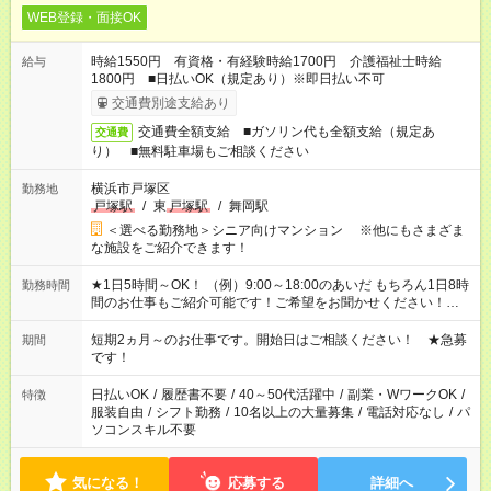
WEB登録・面接OK
時給1550円 有資格・有経験時給1700円 介護福祉士時給
給与
1800円 ■日払いOK（規定あり）※即日払い不可
交通費別途支給あり
交通費全額支給 ■ガソリン代も全額支給（規定あ
交通費
り） ■無料駐車場もご相談ください
横浜市戸塚区
勤務地
戸塚駅
/
東
戸塚駅
/
舞岡駅
＜選べる勤務地＞シニア向けマンション ※他にもさまざま
な施設をご紹介できます！
★1日5時間～OK！ （例）9:00～18:00のあいだ もちろん1日8時
勤務時間
間のお仕事もご紹介可能です！ご希望をお聞かせください！★家
庭の都合でお休みが必要な場合も遠慮なくご相談ください。 ※
週最低15時間以上の勤務が必要です
短期2ヵ月～のお仕事です。開始日はご相談ください！ ★急募
期間
です！
日払いOK
/
履歴書不要
/
40～50代活躍中
/
副業・WワークOK
/
特徴
服装自由
/
シフト勤務
/
10名以上の大量募集
/
電話対応なし
/
パ
ソコンスキル不要
気になる！
応募する
詳細へ