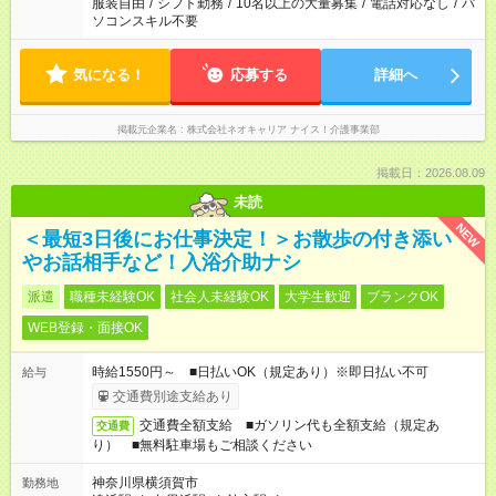
服装自由
/
シフト勤務
/
10名以上の大量募集
/
電話対応なし
/
パ
ソコンスキル不要
気になる！
応募する
詳細へ
掲載元企業名
株式会社ネオキャリア ナイス！介護事業部
掲載日：2026.08.09
未読
NEW
＜最短3日後にお仕事決定！＞お散歩の付き添い
やお話相手など！入浴介助ナシ
派遣
職種未経験OK
社会人未経験OK
大学生歓迎
ブランクOK
WEB登録・面接OK
時給1550円～ ■日払いOK（規定あり）※即日払い不可
給与
交通費別途支給あり
交通費全額支給 ■ガソリン代も全額支給（規定あ
交通費
り） ■無料駐車場もご相談ください
神奈川県横須賀市
勤務地