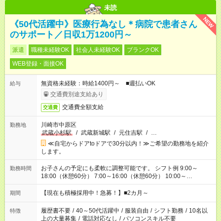
未読
NEW
《50代活躍中》医療行為なし＊病院で患者さん
のサポート／日収1万1200円～
派遣
職種未経験OK
社会人未経験OK
ブランクOK
WEB登録・面接OK
無資格未経験：時給1400円～ ■週払いOK
給与
交通費別途支給あり
交通費全額支給
交通費
川崎市中原区
勤務地
武蔵小杉駅
/
武蔵新城駅
/
元住吉駅
/
…
≪自宅からドアtoドアで30分以内！≫ご希望の勤務地を紹介
します。
お子さんの予定にも柔軟に調整可能です。 シフト例 9:00～
勤務時間
18:00（休憩60分） 7:00～16:00（休憩60分） 10:00～
19:00（休憩60分） ※Wワーク希望の方へ 今ご覧のお仕事で希
望する勤務時間と、もう1つのお仕事の勤務時間の合計が 週40
【現在も積極採用中！急募！】■2カ月～
期間
時間を超えなければOKです。
履歴書不要
/
40～50代活躍中
/
服装自由
/
シフト勤務
/
10名以
特徴
上の大量募集
/
電話対応なし
/
パソコンスキル不要