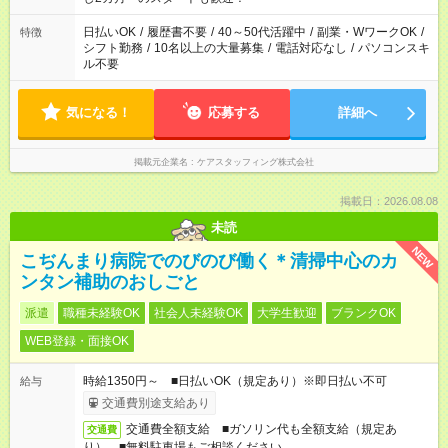
日払いOK
/
履歴書不要
/
40～50代活躍中
/
副業・WワークOK
/
特徴
シフト勤務
/
10名以上の大量募集
/
電話対応なし
/
パソコンスキ
ル不要
気になる！
応募する
詳細へ
掲載元企業名
ケアスタッフィング株式会社
掲載日：2026.08.08
未読
NEW
こぢんまり病院でのびのび働く＊清掃中心のカ
ンタン補助のおしごと
派遣
職種未経験OK
社会人未経験OK
大学生歓迎
ブランクOK
WEB登録・面接OK
時給1350円～ ■日払いOK（規定あり）※即日払い不可
給与
交通費別途支給あり
交通費全額支給 ■ガソリン代も全額支給（規定あ
交通費
り） ■無料駐車場もご相談ください