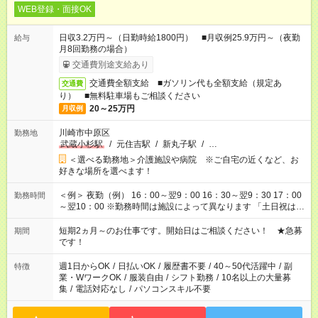
WEB登録・面接OK
日収3.2万円～（日勤時給1800円） ■月収例25.9万円～（夜勤
給与
月8回勤務の場合）
交通費別途支給あり
交通費全額支給 ■ガソリン代も全額支給（規定あ
交通費
り） ■無料駐車場もご相談ください
20～25万円
月収例
川崎市中原区
勤務地
武蔵小杉駅
/
元住吉駅
/
新丸子駅
/
…
＜選べる勤務地＞介護施設や病院 ※ご自宅の近くなど、お
好きな場所を選べます！
＜例＞ 夜勤（例） 16：00～翌9：00 16：30～翌9：30 17：00
勤務時間
～翌10：00 ※勤務時間は施設によって異なります 「土日祝は休
みたい」 「しっかり稼ぎたい」 「もう少し遅い時間から始めた
い」など ご希望にあったお仕事をご案内いたします。 ※未経験
短期2ヵ月～のお仕事です。開始日はご相談ください！ ★急募
期間
の方の場合は1～2ヶ月間は日中での仕事を経験いただき、 お
です！
仕事に慣れてからの夜勤になります。 ★家庭の都合でお休みが
必要な場合も遠慮なくご相談ください。
週1日からOK
/
日払いOK
/
履歴書不要
/
40～50代活躍中
/
副
特徴
業・WワークOK
/
服装自由
/
シフト勤務
/
10名以上の大量募
集
/
電話対応なし
/
パソコンスキル不要