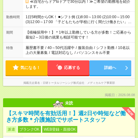
≪自宅からドアtoドアで30分以内！≫ご希望の勤務地を紹介
します。
1日5時間からOK！ ■シフト例 (1)8:00～13:00 (2)10:00～15:00
勤務時間
(3)12:00～17:00 「子どもたちが学校に行く間だけ働きたい」
「余裕を持って夕飯の準備がしたい」 「午前中は働いて、午後
はプライベートの時間にしたい」 など、ご希望を教えてくださ
【積極採用中！】＊1年以上勤務している方が多数！ご応募から
期間
いね。 ※Wワーク希望の方へ 今ご覧のお仕事で希望する勤務時
最短2～3日後の就業も相談可能です！
間と、もう1つのお仕事の勤務時間。 合計で週40時間を超える
場合は応募できません。
履歴書不要
/
40～50代活躍中
/
服装自由
/
シフト勤務
/
10名以
特徴
上の大量募集
/
電話対応なし
/
パソコンスキル不要
気になる！
応募する
詳細へ
掲載元企業名
日研トータルソーシング株式会社 メディカルケア事業部
掲載日：2026.08.08
未読
NEW
【スキマ時間を有効活用！】週2日や時短など働
き方多数＊介護施設でサポートスタッフ
派遣
ブランクOK
WEB登録・面接OK