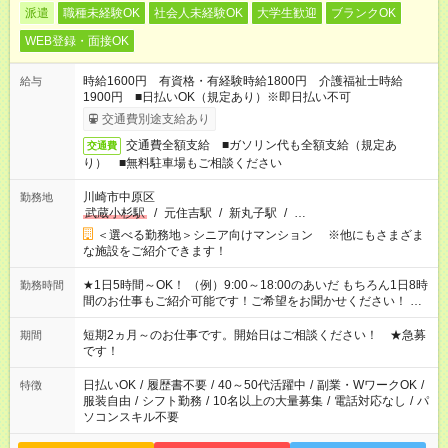
派遣
職種未経験OK
社会人未経験OK
大学生歓迎
ブランクOK
WEB登録・面接OK
時給1600円 有資格・有経験時給1800円 介護福祉士時給
給与
1900円 ■日払いOK（規定あり）※即日払い不可
交通費別途支給あり
交通費全額支給 ■ガソリン代も全額支給（規定あ
交通費
り） ■無料駐車場もご相談ください
川崎市中原区
勤務地
武蔵小杉駅
/
元住吉駅
/
新丸子駅
/
…
＜選べる勤務地＞シニア向けマンション ※他にもさまざま
な施設をご紹介できます！
★1日5時間～OK！ （例）9:00～18:00のあいだ もちろん1日8時
勤務時間
間のお仕事もご紹介可能です！ご希望をお聞かせください！ ★
家庭の都合でお休みが必要な場合も遠慮なくご相談ください。
※週最低15時間以上の勤務が必要です
短期2ヵ月～のお仕事です。開始日はご相談ください！ ★急募
期間
です！
日払いOK
/
履歴書不要
/
40～50代活躍中
/
副業・WワークOK
/
特徴
服装自由
/
シフト勤務
/
10名以上の大量募集
/
電話対応なし
/
パ
ソコンスキル不要