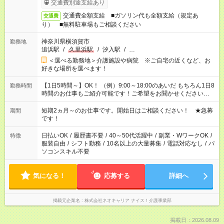
交通費別途支給あり
交通費全額支給 ■ガソリン代も全額支給（規定あ
交通費
り） ■無料駐車場もご相談ください
神奈川県横須賀市
勤務地
追浜駅
/
久里浜駅
/
汐入駅
/
…
＜選べる勤務地＞介護施設や病院 ※ご自宅の近くなど、お
好きな場所を選べます！
【1日5時間～】OK！ （例）9:00～18:00のあいだ もちろん1日8
勤務時間
時間のお仕事もご紹介可能です！ご希望をお聞かせください！
その他の時間帯もあなたのライフスタイルに合わせて お選びい
ただけます！ 【シフト固定もOK】★家庭の都合でお休みが必要
短期2ヵ月～のお仕事です。開始日はご相談ください！ ★急募
期間
な場合も遠慮なくご相談ください。 ※週最低15時間以上の勤務
です！
が必要です
日払いOK
/
履歴書不要
/
40～50代活躍中
/
副業・WワークOK
/
特徴
服装自由
/
シフト勤務
/
10名以上の大量募集
/
電話対応なし
/
パ
ソコンスキル不要
気になる！
応募する
詳細へ
掲載元企業名
株式会社ネオキャリア ナイス！介護事業部
掲載日：2026.08.09