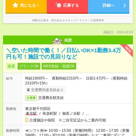
気になる！
応募する
詳細へ
掲載元企業名
株式会社ネオキャリア ナイス！介護事業部
掲載日：2026.08.09
未読
NEW
＼空いた時間で働く！／日払いOK×1勤務3.4万
円も可！施設での見回りなど
派遣
ブランクOK
WEB登録・面接OK
時給1900円～ 夜勤時給2310円～ 日収3.4万円～（夜勤時給
給与
2310円×15h）
交通費別途支給あり
交通費全額支給
交通費
東京都千代田区
勤務地
東京駅
/
有楽町駅
/
御茶ノ水駅
/
…
介護施設や病院 ※ご自宅近辺からご案内可能
≪シフト例≫ 10:00～15:00（実働5時間） 12:00～17:00（実働
勤務時間
5時間） 17:00～翌10:00（実働15時間）など ご希望に応じて、