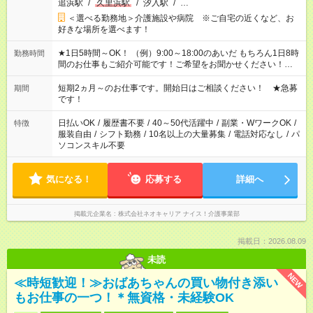
追浜駅
/
久里浜駅
/
汐入駅
/
…
＜選べる勤務地＞介護施設や病院 ※ご自宅の近くなど、お
好きな場所を選べます！
★1日5時間～OK！ （例）9:00～18:00のあいだ もちろん1日8時
勤務時間
間のお仕事もご紹介可能です！ご希望をお聞かせください！★家
庭の都合でお休みが必要な場合も遠慮なくご相談ください。 ※
週最低15時間以上の勤務が必要です
短期2ヵ月～のお仕事です。開始日はご相談ください！ ★急募
期間
です！
日払いOK
/
履歴書不要
/
40～50代活躍中
/
副業・WワークOK
/
特徴
服装自由
/
シフト勤務
/
10名以上の大量募集
/
電話対応なし
/
パ
ソコンスキル不要
気になる！
応募する
詳細へ
掲載元企業名
株式会社ネオキャリア ナイス！介護事業部
掲載日：2026.08.09
未読
NEW
≪時短歓迎！≫おばあちゃんの買い物付き添い
もお仕事の一つ！＊無資格・未経験OK