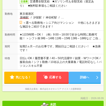
交通費全額支給 ■ガソリン代も全額支給（規定あ
交通費
り） ■無料駐車場もご相談ください
東京都港区
勤務地
新橋駅
/
汐留駅
/
神谷町駅
/
…
＜選べる勤務地＞シニア向けマンション ※他にもさまざま
な施設をご紹介できます！
★1日5時間～OK！ （例）9:00～18:00で好きな時間に勤務可
勤務時間
能！ ＞シフト例 9時～14時 11時～15時 13時～18時など ご自身
のご都合に合わせて勤務時間をご相談ください！ ★家庭の都合
でお休みや時間の調整が必要な場合も遠慮なくご相談くださ
短期2ヵ月～のお仕事です。開始日はご相談ください！ ★急募
期間
い。
です！
日払いOK
/
履歴書不要
/
40～50代活躍中
/
副業・WワークOK
/
特徴
服装自由
/
シフト勤務
/
10名以上の大量募集
/
電話対応なし
/
パ
ソコンスキル不要
気になる！
応募する
詳細へ
掲載元企業名
株式会社ネオキャリア ナイス！介護事業部
掲載日：2026.08.09
未読