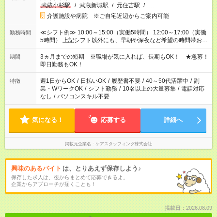
武蔵小杉駅
/
武蔵新城駅
/
元住吉駅
/
…
介護施設や病院 ※ご自宅近辺からご案内可能
≪シフト例≫ 10:00～15:00（実働5時間） 12:00～17:00（実働
勤務時間
5時間） 上記シフト以外にも、早朝や深夜など希望の時間帯お聞
かせください！ 事前に担当からヒアリングもしますので、ご安
心ください！
3ヵ月までの短期 ※職場が気に入れば、長期もOK！ ★急募！
期間
即日勤務もOK！
週1日からOK
/
日払いOK
/
履歴書不要
/
40～50代活躍中
/
副
特徴
業・WワークOK
/
シフト勤務
/
10名以上の大量募集
/
電話対応
なし
/
パソコンスキル不要
気になる！
応募する
詳細へ
掲載元企業名
ケアスタッフィング株式会社
興味のあるバイト
は、とりあえず保存しよう♪
保存した求人は、後からまとめて応募できるよ。
企業からアプローチが届くことも！
掲載日：2026.08.09