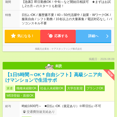
【急募】即日勤務OK！中旬～など開始日相談可 ★まずはお試
期間
し2カ月～のスタートも歓迎！
日払いOK
/
履歴書不要
/
40～50代活躍中
/
副業・WワークOK
/
特徴
服装自由
/
シフト勤務
/
10名以上の大量募集
/
電話対応なし
/
パ
ソコンスキル不要
気になる！
応募する
詳細へ
掲載元企業名
ケアスタッフィング株式会社
掲載日：2026.08.09
未読
NEW
【1日5時間～OK＊自由シフト】高級シニア向
けマンションで生活サポ
派遣
職種未経験OK
社会人未経験OK
大学生歓迎
ブランクOK
WEB登録・面接OK
時給1600円～ ■日払いOK（規定あり）※即日払い不可
給与
交通費別途支給あり