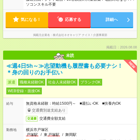
ソコンスキル不要
気になる！
応募する
詳細へ
掲載元企業名
株式会社ネオキャリア ナイス！介護事業部
掲載日：2026.08.08
未読
NEW
≪週4日5h～≫志望動機も履歴書も必要ナシ！
＊身の回りのお手伝い
派遣
職種未経験OK
社会人未経験OK
ブランクOK
WEB登録・面接OK
無資格未経験：時給1500円～ ■週払いOK ■扶養内OK
給与
交通費別途支給あり
交通費全額支給
交通費
横浜市戸塚区
勤務地
戸塚駅
/
東
戸塚駅
/
舞岡駅