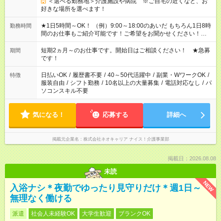
＜選べる勤務地＞介護施設や病院 ※ご自宅の近くなど、お
好きな場所を選べます！
★1日5時間～OK！ （例）9:00～18:00のあいだ もちろん1日8時
勤務時間
間のお仕事もご紹介可能です！ご希望をお聞かせください！★家
庭の都合でお休みが必要な場合も遠慮なくご相談ください。 ※
週最低15時間以上の勤務が必要です
短期2ヵ月～のお仕事です。開始日はご相談ください！ ★急募
期間
です！
日払いOK
/
履歴書不要
/
40～50代活躍中
/
副業・WワークOK
/
特徴
服装自由
/
シフト勤務
/
10名以上の大量募集
/
電話対応なし
/
パ
ソコンスキル不要
気になる！
応募する
詳細へ
掲載元企業名
株式会社ネオキャリア ナイス！介護事業部
掲載日：2026.08.08
未読
NEW
入浴ナシ＊夜勤でゆったり見守りだけ＊週1日～
無理なく働ける
派遣
社会人未経験OK
大学生歓迎
ブランクOK