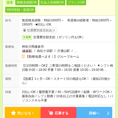
派遣
職種未経験OK
社会人未経験OK
ブランクOK
WEB登録・面接OK
無資格未経験：時給1600円～ 有資格or経験者：時給1800円～
給与
1950円 ■日払いOK
交通費別途支給あり
交通費全額支給（ガソリン代もOK）
交通費
神奈川県鎌倉市
勤務地
鎌倉駅
/
由比ケ浜駅
/
片瀬山駅
/
…
【勤務地選べます！】グループホーム
【1日5時間～OK】ご希望の時間をご相談ください！ ▼シフト例
勤務時間
日勤 9:00～18:00 早番 7:00～16:00 遅番 10:00～19:00 時
短 10:00～15:00 上記はあくまで一例です。 「夕方までには帰宅
しておきたい」 「朝はゆっくりのスタートがいい」 「お昼の時
【急募】1ヶ月～OK！スタート日の相談もOK！（最短2日後か
期間
間を有効に使いたい」 など、ご希望があれば教えてください
ら）
ね。
日払いOK
/
履歴書不要
/
40～50代活躍中
/
副業・WワークOK
/
特徴
服装自由
/
シフト勤務
/
10名以上の大量募集
/
電話対応なし
/
パ
ソコンスキル不要
気になる！
応募する
詳細へ