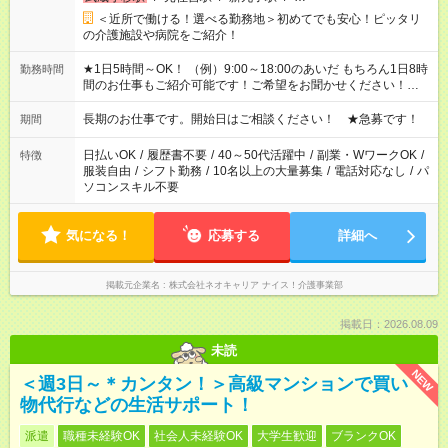
＜近所で働ける！選べる勤務地＞初めてでも安心！ピッタリ
の介護施設や病院をご紹介！
★1日5時間～OK！ （例）9:00～18:00のあいだ もちろん1日8時
勤務時間
間のお仕事もご紹介可能です！ご希望をお聞かせください！★家
庭の都合でお休みが必要な場合も遠慮なくご相談ください。 ※
週最低15時間以上の勤務が必要です
長期のお仕事です。開始日はご相談ください！ ★急募です！
期間
日払いOK
/
履歴書不要
/
40～50代活躍中
/
副業・WワークOK
/
特徴
服装自由
/
シフト勤務
/
10名以上の大量募集
/
電話対応なし
/
パ
ソコンスキル不要
気になる！
応募する
詳細へ
掲載元企業名
株式会社ネオキャリア ナイス！介護事業部
掲載日：2026.08.09
未読
NEW
＜週3日～＊カンタン！＞高級マンションで買い
物代行などの生活サポート！
派遣
職種未経験OK
社会人未経験OK
大学生歓迎
ブランクOK