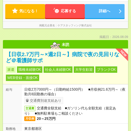
気になる！
応募する
詳細へ
掲載元企業名
ケアスタッフィング株式会社
掲載日：2026.08.09
未読
NEW
【日収2.7万円～×週2日～】病院で夜の見回りな
ど＠看護師サポ
派遣
職種未経験OK
社会人未経験OK
大学生歓迎
ブランクOK
WEB登録・面接OK
日収2万7000円～（日勤時給1500円） ■月収例21.6万円～（夜
給与
勤月8回勤務の場合）
交通費別途支給あり
交通費全額支給 ■ガソリン代も全額支給（規定あ
交通費
り） ■無料駐車場もご相談ください
20～25万円
月収例
東京都港区
勤務地