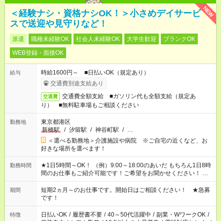
NEW
＜経験ナシ・資格ナシOK！＞小さめデイサービ
スで送迎や見守りなど！
派遣
職種未経験OK
社会人未経験OK
大学生歓迎
ブランクOK
WEB登録・面接OK
時給1600円～ ■日払いOK（規定あり）
給与
交通費別途支給あり
交通費全額支給 ■ガソリン代も全額支給（規定あ
交通費
り） ■無料駐車場もご相談ください
東京都港区
勤務地
新橋駅
/
汐留駅
/
神谷町駅
/
…
＜選べる勤務地＞介護施設や病院 ※ご自宅の近くなど、お
好きな場所を選べます！
★1日5時間～OK！ （例）9:00～18:00のあいだ もちろん1日8時
勤務時間
間のお仕事もご紹介可能です！ご希望をお聞かせください！ ★
家庭の都合でお休みが必要な場合も遠慮なくご相談ください。
※週最低15時間以上の勤務が必要です
短期2ヵ月～のお仕事です。開始日はご相談ください！ ★急募
期間
です！
日払いOK
/
履歴書不要
/
40～50代活躍中
/
副業・WワークOK
/
特徴