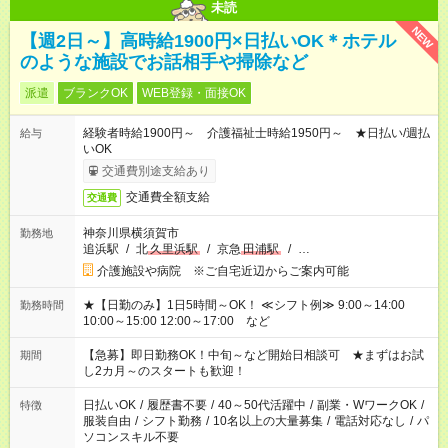
未読
NEW
【週2日～】高時給1900円×日払いOK＊ホテル
のような施設でお話相手や掃除など
派遣
ブランクOK
WEB登録・面接OK
経験者時給1900円～ 介護福祉士時給1950円～ ★日払い/週払
給与
いOK
交通費別途支給あり
交通費全額支給
交通費
神奈川県横須賀市
勤務地
追浜駅
/
北
久里浜駅
/
京急
田浦駅
/
…
介護施設や病院 ※ご自宅近辺からご案内可能
★【日勤のみ】1日5時間～OK！ ≪シフト例≫ 9:00～14:00
勤務時間
10:00～15:00 12:00～17:00 など
【急募】即日勤務OK！中旬～など開始日相談可 ★まずはお試
期間
し2カ月～のスタートも歓迎！
日払いOK
/
履歴書不要
/
40～50代活躍中
/
副業・WワークOK
/
特徴
服装自由
/
シフト勤務
/
10名以上の大量募集
/
電話対応なし
/
パ
ソコンスキル不要