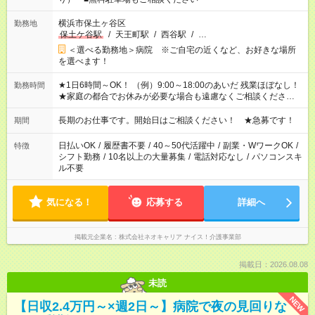
横浜市保土ヶ谷区
勤務地
保土ケ谷駅
/
天王町駅
/
西谷駅
/
…
＜選べる勤務地＞病院 ※ご自宅の近くなど、お好きな場所
を選べます！
★1日6時間～OK！ （例）9:00～18:00のあいだ 残業ほぼなし！
勤務時間
★家庭の都合でお休みが必要な場合も遠慮なくご相談ください。
※シフトはご希望に合わせて調整可能です。 その他、 ＊週4日・
1日7時間 ＊日勤のみ ＊土日休み ＊午前だけ・午後だけ ＊平日
長期のお仕事です。開始日はご相談ください！ ★急募です！
期間
のみ・土日のみ ＊Wワークや扶養内 など、いろんなシフトのお
仕事をご紹介できます！ 登録の際に、あなたのご希望をお聞か
日払いOK
/
履歴書不要
/
40～50代活躍中
/
副業・WワークOK
/
特徴
せください。
シフト勤務
/
10名以上の大量募集
/
電話対応なし
/
パソコンスキ
ル不要
気になる！
応募する
詳細へ
掲載元企業名
株式会社ネオキャリア ナイス！介護事業部
掲載日：2026.08.08
未読
NEW
【日収2.4万円～×週2日～】病院で夜の見回りな