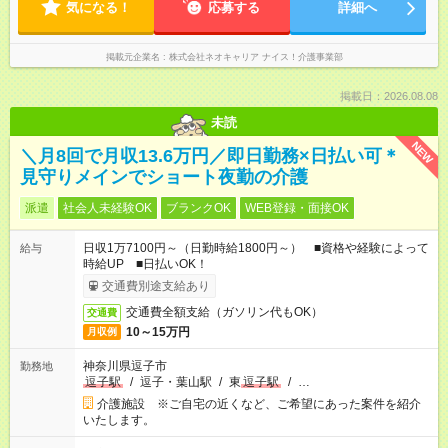
気になる！
応募する
詳細へ
掲載元企業名
株式会社ネオキャリア ナイス！介護事業部
掲載日：2026.08.08
未読
NEW
＼月8回で月収13.6万円／即日勤務×日払い可＊
見守りメインでショート夜勤の介護
派遣
社会人未経験OK
ブランクOK
WEB登録・面接OK
日収1万7100円～（日勤時給1800円～） ■資格や経験によって
給与
時給UP ■日払いOK！
交通費別途支給あり
交通費全額支給（ガソリン代もOK）
交通費
10～15万円
月収例
神奈川県逗子市
勤務地
逗子駅
/
逗子・葉山駅
/
東
逗子駅
/
…
介護施設 ※ご自宅の近くなど、ご希望にあった案件を紹介
いたします。