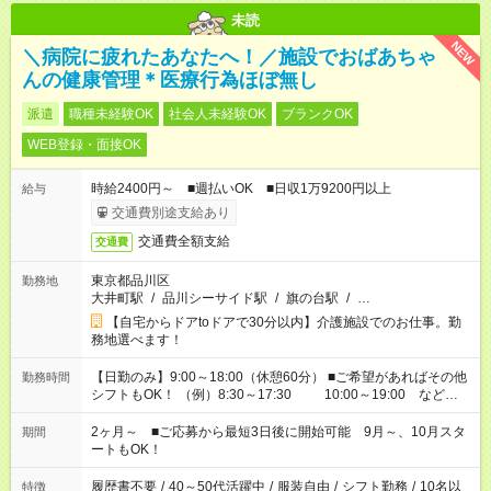
未読
NEW
＼病院に疲れたあなたへ！／施設でおばあちゃ
んの健康管理＊医療行為ほぼ無し
派遣
職種未経験OK
社会人未経験OK
ブランクOK
WEB登録・面接OK
時給2400円～ ■週払いOK ■日収1万9200円以上
給与
交通費別途支給あり
交通費全額支給
交通費
東京都品川区
勤務地
大井町駅
/
品川シーサイド駅
/
旗の台駅
/
…
【自宅からドアtoドアで30分以内】介護施設でのお仕事。勤
務地選べます！
【日勤のみ】9:00～18:00（休憩60分） ■ご希望があればその他
勤務時間
シフトもOK！ （例）8:30～17:30 10:00～19:00 など
「家族とお休みを合わせたい」 「できれば残業はしたくない」
など、あなたのご希望に沿ったお仕事をご紹介します！ ※Wワ
2ヶ月～ ■ご応募から最短3日後に開始可能 9月～、10月スタ
期間
ーク希望の方へ 今ご覧のお仕事で希望する勤務時間と、もう1つ
ートもOK！
のお仕事の勤務時間。 合計で週40時間を超える場合は応募でき
ません
履歴書不要
/
40～50代活躍中
/
服装自由
/
シフト勤務
/
10名以
特徴