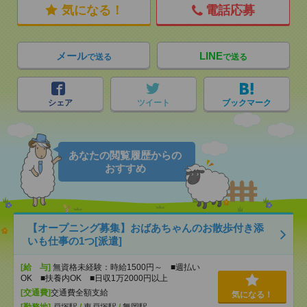
気になる！
電話応募
メール
LINE
で送る
で送る
シェア
ツイート
ブックマーク
あなたの閲覧履歴からの
おすすめ
【オープニング募集】おばあちゃんのお散歩付き添
いも仕事の1つ[派遣]
[給 与]
無資格未経験：時給1500円～ ■週払い
OK ■扶養内OK ■日収1万2000円以上
[交通費]
交通費全額支給
気になる！