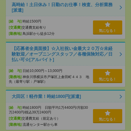
高時給！土日休み！日勤のお仕事！検査、分析業務
[派遣]
[給 与]
時給1500円
[交通費]
交通費支給有り
気になる！
[勤務地]
鳥浜駅から徒歩12分
【応募者全員面接】☆入社祝い金最大２０万☆未経
験歓迎／オープニングスタッフ／各種保険対応／日
払い可☆[アルバイト]
[給 与]
日給10,000円～13,000円
[勤務地]
神奈川県横浜市戸塚区上倉田町４４３ 地
気になる！
先（最寄り駅：戸塚駅）
大田区！軽作業！時給1800円[派遣]
[給 与]
時給1800円 日額平均1万4400円/月額30
万2400円/残込39万2400円
[交通費]
交通費支給（規定あり）
気になる！
[勤務地]
流通センター駅から車