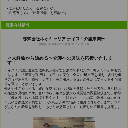
★ご来社いただく『登録会』や、
ご自宅近くでの『出張登録』も可能です。
派遣会社情報
株式会社ネオキャリア ナイス！介護事業部
労働者派遣事業許可番号:派13-070366
＜未経験から始める＞介護への興味を応援いたしま
す！
ナイス！介護は豊富な選択肢と確かな交渉力であなたの「叶えたい」を現実
にします。「豊富な選択肢」で選べる安心：全国に46支店を構え、多様な働
き方（雇用形態、職種、シフト）をご用意。あなたの生活にフィットする職
場を選ぶことができます。
働きやすさをつくる「確かな交渉力」：施設を熟知した担当者が、条件以上
の相性を見極めます。言いづらい条件交渉から就業後の課題解決まで、納得
して働き続けられる環境を整えます。「叶えたい」への深い理解：体力的な
不安やご家庭の事情など一人で抱えがちな悩みに親身に寄り添います。プロ
があなたの希望を整理し、あなたが見落としていた新しい選択肢を提案しま
す。