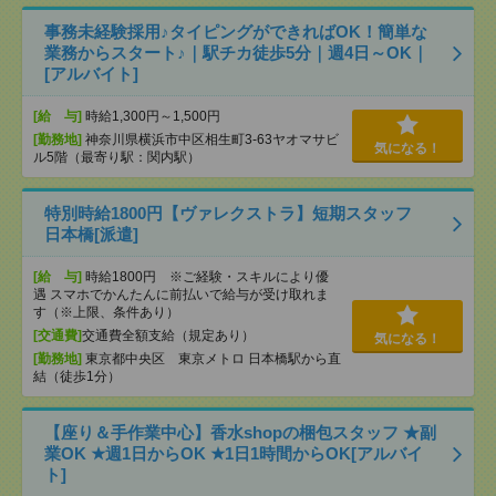
事務未経験採用♪タイピングができればOK！簡単な
業務からスタート♪｜駅チカ徒歩5分｜週4日～OK｜
[アルバイト]
[給 与]
時給1,300円～1,500円
[勤務地]
神奈川県横浜市中区相生町3-63ヤオマサビ
気になる！
ル5階（最寄り駅：関内駅）
特別時給1800円【ヴァレクストラ】短期スタッフ
日本橋[派遣]
[給 与]
時給1800円 ※ご経験・スキルにより優
遇 スマホでかんたんに前払いで給与が受け取れま
す（※上限、条件あり）
[交通費]
交通費全額支給（規定あり）
気になる！
[勤務地]
東京都中央区 東京メトロ 日本橋駅から直
結（徒歩1分）
【座り＆手作業中心】香水shopの梱包スタッフ ★副
業OK ★週1日からOK ★1日1時間からOK[アルバイ
ト]