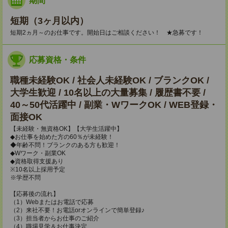
期間
短期（3ヶ月以内）
短期2ヵ月～のお仕事です。開始日はご相談ください！ ★急募です！
応募資格・条件
職種未経験OK / 社会人未経験OK / ブランクOK /
大学生歓迎 / 10名以上の大量募集 / 履歴書不要 /
40～50代活躍中 / 副業・WワークOK / WEB登録・
面接OK
【未経験・無資格OK】【大学生活躍中】
◆お仕事を始めた方の60％が未経験！
◆年齢不問！ブランクのある方も歓迎！
◆Wワーク・副業OK
◆資格取得支援あり
※10名以上採用予定
※学歴不問
【応募後の流れ】
（1）Webまたはお電話で応募
（2）来社不要！お電話orオンラインで簡単登録♪
（3）担当者からお仕事のご紹介
（4）職場見学＆お仕事決定