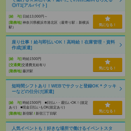
◎/T1[アルバイト]
[給 与]
日給13,000円～
[勤務地]
神奈川県横浜市港北区（最寄り駅：新横浜
気になる！
駅）
座り仕事！給与即払いOK！高時給！在庫管理・資料
作成[派遣]
[給 与]
時給1500円
[交通費]
交通費支給有り
気になる！
[勤務地]
藤沢駅
短時間シフトあり！WEBでサクッと登録OK＊クッキ
ーなどの仕分け[派遣]
[給 与]
時給1500円 ■日払い・週払いOK！(規定
あり) ■現金日払いもOK(規定あり)
気になる！
[勤務地]
新宿駅
/
新宿三丁目駅
人気イベントも！好きな場所で働けるイベントスタ