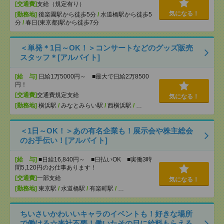
[交通費]
支給（規定有り）
気になる！
[勤務地]
後楽園駅から徒歩5分
/
水道橋駅から徒歩5
分
/
春日(東京都)駅から徒歩7分
＜単発＊1日～OK！＞コンサートなどのグッズ販売
スタッフ＊[アルバイト]
[給 与]
日給1万5000円～ ■最大で日給2万8500
円！
[交通費]
交通費規定支給
気になる！
[勤務地]
横浜駅
/
みなとみらい駅
/
西横浜駅
/
…
＜1日～OK！＞あの有名企業も！展示会や株主総会
のお手伝い！[アルバイト]
[給 与]
■日給16,840円～ ■日払いOK ■実働3時
間5,120円のお仕事あります！
[交通費]
一部支給
気になる！
[勤務地]
東京駅
/
水道橋駅
/
有楽町駅
/
…
ちいさいかわいいキャラのイベントも！好きな場所
で働ける☆来社不要！働いたその日に給料もらえる