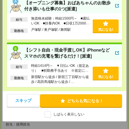
【オープニング募集】おばあちゃんのお散歩
八王子支店
付き添いも仕事の1つ[派遣]
東京都八王子市東町1－6 橋完ＬＫビル 3階
TEL：0120-713-515
無資格未経験：時給1500円～ ■週払
担当：採用担当
給与
いOK ■扶養内OK ■日収1万2000円
町田支店
以上
戸塚駅 / 東戸塚駅 / 舞岡駅
気になる!
勤務地
〒194-0022 東京都町田市森野1-33-11 町田森野ビル1階
TEL：0120-713-515
担当：採用担当
【シフト自由・現金手渡しOK】iPhoneなど
越谷支店
スマホの充電を繋げるだけ！[派遣]
〒343-0816
埼玉県越谷市弥生町1-4 越谷弥生ビル3階
TEL：0120-713-515
時給1414円～ ▼日払いOK（規定あ
給与
担当：採用担当
り） ■初勤務手当あり ※規定によ
る
新宿駅から徒歩 / 新宿三丁目駅から徒
気になる!
勤務地
厚木支店
歩 / 高田馬場駅から徒歩 / …
神奈川県厚木市旭町1-2-1 日本生命本厚木ビル7階
TEL：0120-713-515
担当：採用担当
スキップ
どちらも気になる！
藤沢支店
〒251-0025
神奈川県藤沢市鵠沼石上1丁目5番2号
しばらく表示しない
日本生命藤沢ビル2階
TEL：0120-713-515
担当：採用担当