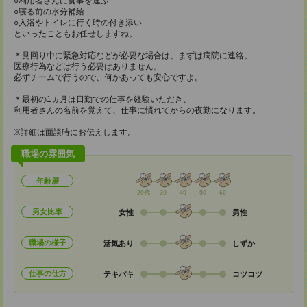
○利用者さんに食事を運ぶ
○寝る前の水分補給
○入浴やトイレに行く時の付き添い
といったこともお任せしますね。
＊見回り中に緊急対応などが必要な場合は、まずは病院に連絡。
医療行為などは行う必要はありません。
必ずチームで行うので、何かあっても安心ですよ。
＊最初の1ヵ月は日勤での仕事を経験いただき、
利用者さんの名前を覚えて、仕事に慣れてからの夜勤になります。
※詳細は面談時にお伝えします。
職場の雰囲気
年齢層
20代
30
40
50
60
男女比率
女性
男性
職場の様子
活気あり
しずか
仕事の仕方
テキパキ
コツコツ