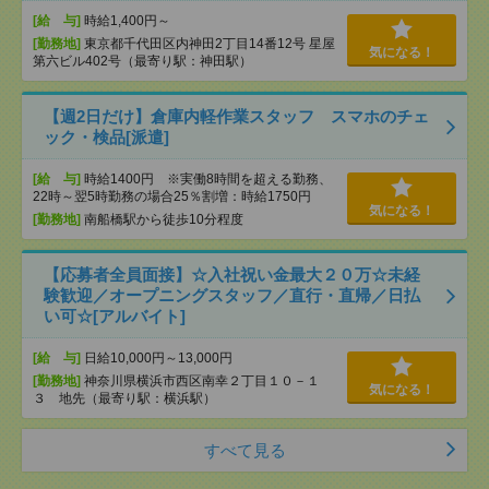
[給 与]
時給1,400円～
[勤務地]
東京都千代田区内神田2丁目14番12号 星屋
気になる！
第六ビル402号（最寄り駅：神田駅）
【週2日だけ】倉庫内軽作業スタッフ スマホのチェ
ック・検品[派遣]
[給 与]
時給1400円 ※実働8時間を超える勤務、
22時～翌5時勤務の場合25％割増：時給1750円
気になる！
[勤務地]
南船橋駅から徒歩10分程度
【応募者全員面接】☆入社祝い金最大２０万☆未経
験歓迎／オープニングスタッフ／直行・直帰／日払
い可☆[アルバイト]
[給 与]
日給10,000円～13,000円
[勤務地]
神奈川県横浜市西区南幸２丁目１０－１
気になる！
３ 地先（最寄り駅：横浜駅）
すべて見る