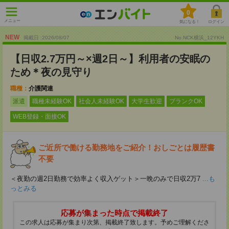
0
メニュー
気になる！
ログイン
NEW
掲載日 :2026
/
08
/
07
No.NCK横浜_12YKH
【日収2.7万円～×週2日～】利用者の安眠の
ため＊夜の見守り
職種：
介護関連
派遣
職種未経験OK
社会人未経験OK
大学生歓迎
ブランクOK
WEB登録・面接OK
ご近所で働ける勤務地をご紹介！おしごとは履歴書
不要
＜夜勤の週2日勤務で効率よく収入ゲット＞一晩のみで日収2万7
...も
っとみる
応募が集まった時点で掲載終了
この求人は応募が集まり次第、掲載終了致します。予めご理解くださ