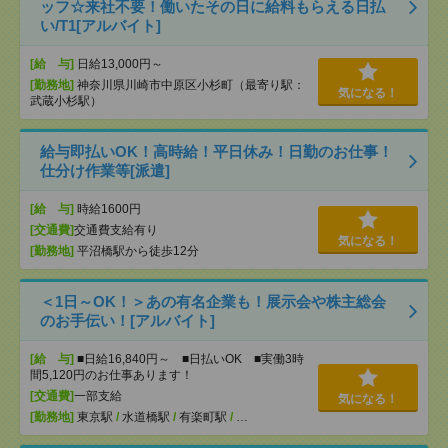
ッフ☆来社不要！働いたその日に給料もらえる日払
い/T1[アルバイト]
[給 与]
日給13,000円～
[勤務地]
神奈川県川崎市中原区小杉町（最寄り駅：
気になる！
武蔵小杉駅）
給与即払いOK！高時給！平日休み！日勤のお仕事！
仕分け作業等[派遣]
[給 与]
時給1600円
[交通費]
交通費支給有り
気になる！
[勤務地]
平沼橋駅から徒歩12分
＜1日～OK！＞あの有名企業も！展示会や株主総会
のお手伝い！[アルバイト]
[給 与]
■日給16,840円～ ■日払いOK ■実働3時
間5,120円のお仕事あります！
[交通費]
一部支給
気になる！
[勤務地]
東京駅
/
水道橋駅
/
有楽町駅
/
…