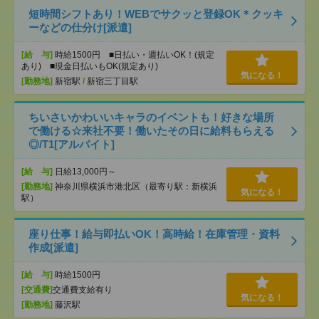
短時間シフトあり！WEBでサクッと登録OK＊クッキ
ーなどの仕分け[派遣]
[給 与]
時給1500円 ■日払い・週払いOK！(規定
あり) ■現金日払いもOK(規定あり)
気になる！
[勤務地]
新宿駅
/
新宿三丁目駅
ちいさいかわいいキャラのイベントも！好きな場所
で働ける☆来社不要！働いたその日に給料もらえる
◎/T1[アルバイト]
[給 与]
日給13,000円～
[勤務地]
神奈川県横浜市港北区（最寄り駅：新横浜
気になる！
駅）
座り仕事！給与即払いOK！高時給！在庫管理・資料
作成[派遣]
[給 与]
時給1500円
[交通費]
交通費支給有り
気になる！
[勤務地]
藤沢駅