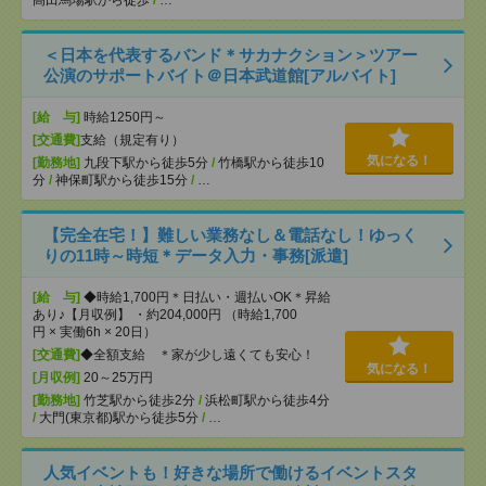
高田馬場駅から徒歩
/
…
＜日本を代表するバンド＊サカナクション＞ツアー
公演のサポートバイト＠日本武道館[アルバイト]
[給 与]
時給1250円～
[交通費]
支給（規定有り）
気になる！
[勤務地]
九段下駅から徒歩5分
/
竹橋駅から徒歩10
分
/
神保町駅から徒歩15分
/
…
【完全在宅！】難しい業務なし＆電話なし！ゆっく
りの11時～時短＊データ入力・事務[派遣]
[給 与]
◆時給1,700円＊日払い・週払いOK＊昇給
あり♪【月収例】 ・約204,000円 （時給1,700
円 × 実働6h × 20日）
[交通費]
◆全額支給 ＊家が少し遠くても安心！
気になる！
[月収例]
20～25万円
[勤務地]
竹芝駅から徒歩2分
/
浜松町駅から徒歩4分
/
大門(東京都)駅から徒歩5分
/
…
人気イベントも！好きな場所で働けるイベントスタ