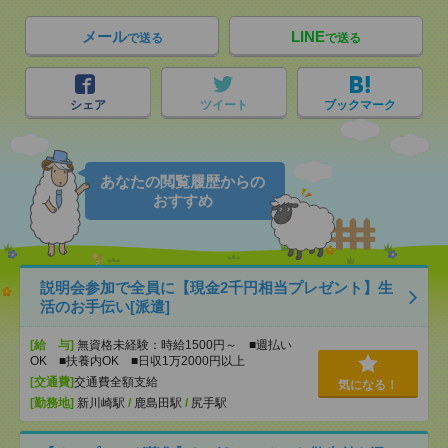
メール
LINE
で送る
で送る
シェア
ツイート
ブックマーク
あなたの閲覧履歴からの
おすすめ
説明会参加で全員に【現金2千円相当プレゼント】生
活のお手伝い[派遣]
[給 与]
無資格未経験：時給1500円～ ■週払い
OK ■扶養内OK ■日収1万2000円以上
[交通費]
交通費全額支給
気になる！
[勤務地]
新川崎駅
/
鹿島田駅
/
尻手駅