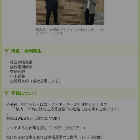
無資格・未経験でも大丈夫！私たちがしっか
りサポートします
待遇・福利厚生
・社会保険完備
・無料定期健診
・有給休暇
・年末調整
・交通費支給（当社規定による）
登録について
応募後、担当もしくはコーディネーターより連絡いたします
（1日以内／19時以降のご応募は翌日の連絡になる事もございます）
↓
登録はWEBまたは電話にてOK！
↓
マッチするお仕事を探してご紹介（最短1日～）
↓
気になるお仕事があれば職場見学のご案内（1～2日程度）