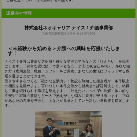
ご自宅近くでの『出張登録』も可能です。
派遣会社情報
株式会社ネオキャリア ナイス！介護事業部
労働者派遣事業許可番号:派13-070366
＜未経験から始める＞介護への興味を応援いたしま
す！
ナイス！介護は豊富な選択肢と確かな交渉力であなたの「叶えたい」を現実
にします。「豊富な選択肢」で選べる安心：全国に46支店を構え、多様な働
き方（雇用形態、職種、シフト）をご用意。あなたの生活にフィットする職
場を選ぶことができます。
働きやすさをつくる「確かな交渉力」：施設を熟知した担当者が、条件以上
の相性を見極めます。言いづらい条件交渉から就業後の課題解決まで、納得
して働き続けられる環境を整えます。「叶えたい」への深い理解：体力的な
不安やご家庭の事情など一人で抱えがちな悩みに親身に寄り添います。プロ
があなたの希望を整理し、あなたが見落としていた新しい選択肢を提案しま
す。