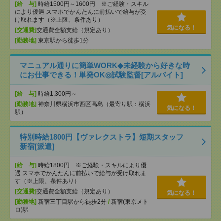
[給 与]
時給1500円～1600円 ※ご経験・スキル
により優遇 スマホでかんたんに前払いで給与が受
け取れます（※上限、条件あり）
気になる！
[交通費]
交通費全額支給（規定あり）
[勤務地]
東京駅から徒歩1分
マニュアル通りに簡単WORK◆未経験から好きな時
にお仕事できる！単発OK◎試験監督[アルバイト]
[給 与]
時給1,300円～
[勤務地]
神奈川県横浜市西区高島（最寄り駅：横浜
気になる！
駅）
特別時給1800円【ヴァレクストラ】短期スタッフ
新宿[派遣]
[給 与]
時給1800円 ※ご経験・スキルにより優
遇 スマホでかんたんに前払いで給与が受け取れま
す（※上限、条件あり）
[交通費]
交通費全額支給（規定あり）
気になる！
[勤務地]
新宿三丁目駅から徒歩2分
/
新宿(東京メト
ロ)駅