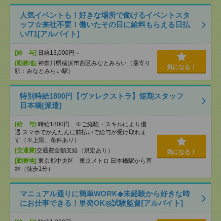
人気イベントも！好きな場所で働けるイベントスタ
ッフ☆来社不要！働いたその日に給料もらえる日払
い/T1[アルバイト]
[給 与]
日給13,000円～
[勤務地]
神奈川県横浜市西区みなとみらい（最寄り
気になる！
駅：みなとみらい駅）
特別時給1800円【ヴァレクストラ】短期スタッフ
日本橋[派遣]
[給 与]
時給1800円 ※ご経験・スキルにより優
遇 スマホでかんたんに前払いで給与が受け取れま
す（※上限、条件あり）
[交通費]
交通費全額支給（規定あり）
気になる！
[勤務地]
東京都中央区 東京メトロ 日本橋駅から直
結（徒歩1分）
マニュアル通りに簡単WORK◆未経験から好きな時
にお仕事できる！単発OK◎試験監督[アルバイト]