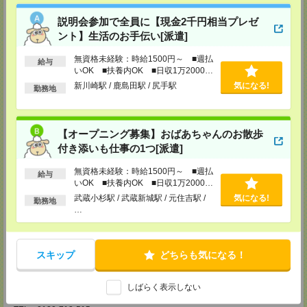
TEL：0120-713-515
担当：採用担当
説明会参加で全員に【現金2千円相当プレゼ
ント】生活のお手伝い[派遣]
町田支店
〒194-0022 東京都町田市森野1-33-11 町田森野ビル1階
無資格未経験：時給1500円～ ■週払
TEL：0120-713-515
給与
担当：採用担当
いOK ■扶養内OK ■日収1万2000円
以上
新川崎駅 / 鹿島田駅 / 尻手駅
気になる!
勤務地
越谷支店
〒343-0816
埼玉県越谷市弥生町1-4 越谷弥生ビル3階
TEL：0120-713-515
【オープニング募集】おばあちゃんのお散歩
担当：採用担当
付き添いも仕事の1つ[派遣]
厚木支店
神奈川県厚木市旭町1-2-1 日本生命本厚木ビル7階
無資格未経験：時給1500円～ ■週払
給与
TEL：0120-713-515
いOK ■扶養内OK ■日収1万2000円
担当：採用担当
以上
武蔵小杉駅 / 武蔵新城駅 / 元住吉駅 /
気になる!
勤務地
…
藤沢支店
〒251-0025
神奈川県藤沢市鵠沼石上1丁目5番2号
日本生命藤沢ビル2階
スキップ
どちらも気になる！
TEL：0120-713-515
担当：採用担当
甲府支店
しばらく表示しない
〒400-0031 山梨県甲府市丸の内2-30-3 甲府丸の内ビル5階