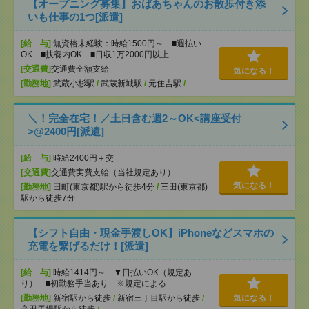
【オープニング募集】おばあちゃんのお散歩付き添
いも仕事の1つ[派遣]
[給 与]
無資格未経験：時給1500円～ ■週払い
OK ■扶養内OK ■日収1万2000円以上
[交通費]
交通費全額支給
気になる！
[勤務地]
武蔵小杉駅
/
武蔵新城駅
/
元住吉駅
/
…
＼！完全在宅！／土日含む週2～OK<講座受付
>@2400円[派遣]
[給 与]
時給2400円＋交
[交通費]
交通費実費支給（当社規定あり）
気になる！
[勤務地]
田町(東京都)駅から徒歩4分
/
三田(東京都)
駅から徒歩7分
【シフト自由・現金手渡しOK】iPhoneなどスマホの
充電を繋げるだけ！[派遣]
[給 与]
時給1414円～ ▼日払いOK（規定あ
り） ■初勤務手当あり ※規定による
[勤務地]
新宿駅から徒歩
/
新宿三丁目駅から徒歩
/
気になる！