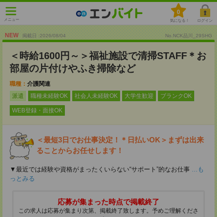
0
メニュー
気になる！
ログイン
NEW
掲載日 :2026
/
08
/
04
No.NCK品川_29SHG
＜時給1600円～＞福祉施設で清掃STAFF＊お
部屋の片付けやふき掃除など
職種：
介護関連
派遣
職種未経験OK
社会人未経験OK
大学生歓迎
ブランクOK
WEB登録・面接OK
＜最短3日でお仕事決定！＊日払いOK＞まずは出来
ることからお任せします！
▼最近では経験や資格がまったくいらない“サポート”的なお仕事
...も
っとみる
応募が集まった時点で掲載終了
この求人は応募が集まり次第、掲載終了致します。予めご理解くださ