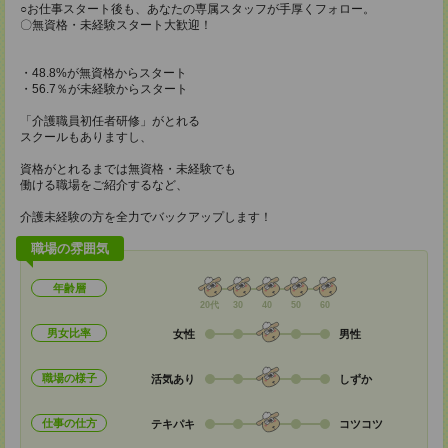
○お仕事スタート後も、あなたの専属スタッフが手厚くフォロー。
〇無資格・未経験スタート大歓迎！
・48.8%が無資格からスタート
・56.7％が未経験からスタート
「介護職員初任者研修」がとれる
スクールもありますし、
資格がとれるまでは無資格・未経験でも
働ける職場をご紹介するなど、
介護未経験の方を全力でバックアップします！
職場の雰囲気
年齢層
20代
30
40
50
60
男女比率
女性
男性
職場の様子
活気あり
しずか
仕事の仕方
テキパキ
コツコツ