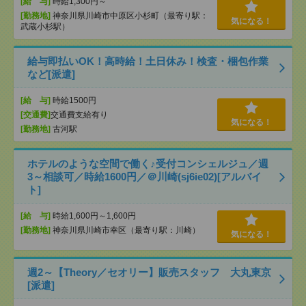
[給 与]
時給1,300円～
[勤務地]
神奈川県川崎市中原区小杉町（最寄り駅：
気になる！
武蔵小杉駅）
給与即払いOK！高時給！土日休み！検査・梱包作業
など[派遣]
[給 与]
時給1500円
[交通費]
交通費支給有り
気になる！
[勤務地]
古河駅
ホテルのような空間で働く♪受付コンシェルジュ／週
3～相談可／時給1600円／＠川崎(sj6ie02)[アルバイ
ト]
[給 与]
時給1,600円～1,600円
[勤務地]
神奈川県川崎市幸区（最寄り駅：川崎）
気になる！
週2～【Theory／セオリー】販売スタッフ 大丸東京
[派遣]