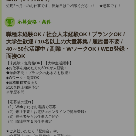
短期2ヵ月～のお仕事です。開始日はご相談ください！ ★急募です！
応募資格・条件
職種未経験OK / 社会人未経験OK / ブランクOK /
大学生歓迎 / 10名以上の大量募集 / 履歴書不要 /
40～50代活躍中 / 副業・WワークOK / WEB登録・
面接OK
【未経験・無資格OK】【大学生活躍中】
◆お仕事を始めた方の60％が未経験！
◆年齢不問！ブランクのある方も歓迎！
◆Wワーク・副業OK
◆資格取得支援あり
※10名以上採用予定
※学歴不問
【応募後の流れ】
（1）Webまたはお電話で応募
（2）来社不要！お電話orオンラインで簡単登録♪
（3）担当者からお仕事のご紹介
（4）職場見学＆お仕事決定
★ご来社いただく『登録会』や、