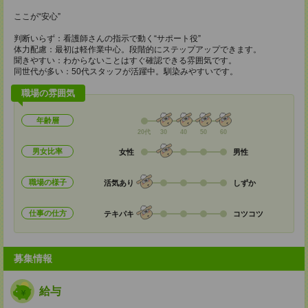
ここが“安心”
判断いらず：看護師さんの指示で動く“サポート役”
体力配慮：最初は軽作業中心。段階的にステップアップできます。
聞きやすい：わからないことはすぐ確認できる雰囲気です。
同世代が多い：50代スタッフが活躍中。馴染みやすいです。
職場の雰囲気
年齢層
20代
30
40
50
60
男女比率
女性
男性
職場の様子
活気あり
しずか
仕事の仕方
テキパキ
コツコツ
募集情報
給与