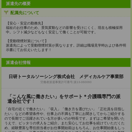
派遣先の概要
配属先について
【安心・安定の勤務先】
福祉のお仕事のため、景気変動などの影響を受けにくく、現在も積極採用
中。シフト減少などもなく安定して働くことが可能です。
【受動喫煙対策について】
派遣先によって受動喫煙対策が異なります。詳細は職場見学時および条件明
示書にてお伝えいたします！
派遣会社情報
日研トータルソーシング株式会社 メディカルケア事業部
労働者派遣事業許可番号:派13-060060
「こんな風に働きたい」をサポート＊介護職専門の派
遣会社です！
「自宅の近くで働きたい」「収入」「働き方を選びたい」「正社員を目指し
たい」などの希望条件や、仕事上の不満も丁寧にお聞きしてからご紹介する
ので長期でご活躍されている方が多いのが特長です。まずはご希望を聞いた
うえで、ピッタリの求人をご紹介。また安心してお仕事を続けていただくた
め、経験豊富な専任担当者がお仕事開始前はもちろん、お仕事開始後もしっ