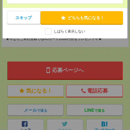
神奈川県横浜市保土ケ谷区神戸町134 横浜ビジネスパークサウスタワー
2F B区画
TEL：0120-901-799
MAIL：
スキップ
tenshoku@nikken-ts.jp
どちらも気になる！
担当：採用担当
登録交通費
しばらく表示しない
★今ならご来社登録でQUOカード2000円分をプレゼント中★
応募ページへ
気になる！
電話応募
メール
LINE
で送る
で送る