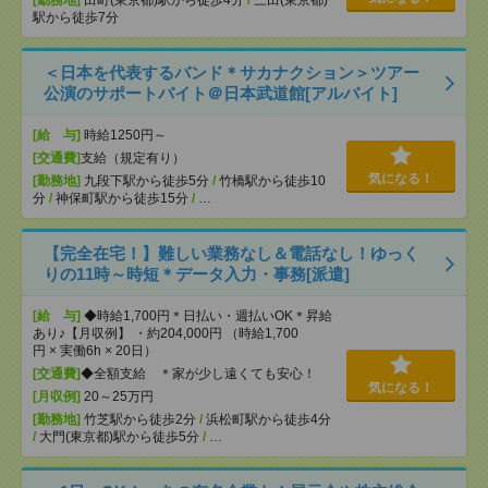
[勤務地]
田町(東京都)駅から徒歩4分
/
三田(東京都)
駅から徒歩7分
＜日本を代表するバンド＊サカナクション＞ツアー
公演のサポートバイト＠日本武道館[アルバイト]
[給 与]
時給1250円～
[交通費]
支給（規定有り）
気になる！
[勤務地]
九段下駅から徒歩5分
/
竹橋駅から徒歩10
分
/
神保町駅から徒歩15分
/
…
【完全在宅！】難しい業務なし＆電話なし！ゆっく
りの11時～時短＊データ入力・事務[派遣]
[給 与]
◆時給1,700円＊日払い・週払いOK＊昇給
あり♪【月収例】 ・約204,000円 （時給1,700
円 × 実働6h × 20日）
[交通費]
◆全額支給 ＊家が少し遠くても安心！
気になる！
[月収例]
20～25万円
[勤務地]
竹芝駅から徒歩2分
/
浜松町駅から徒歩4分
/
大門(東京都)駅から徒歩5分
/
…