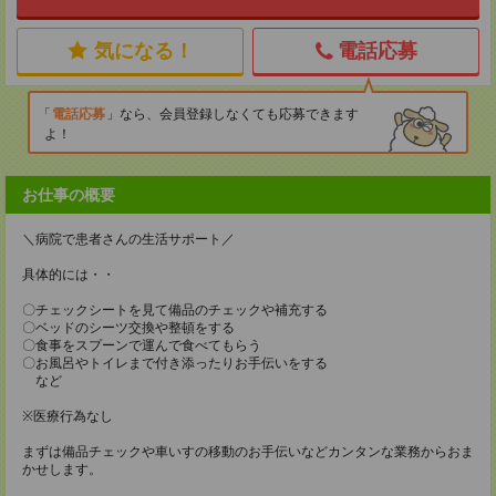
気になる！
電話応募
電話応募
なら、会員登録しなくても応募できます
よ！
お仕事の概要
＼病院で患者さんの生活サポート／
具体的には・・
〇チェックシートを見て備品のチェックや補充する
〇ベッドのシーツ交換や整頓をする
〇食事をスプーンで運んで食べてもらう
〇お風呂やトイレまで付き添ったりお手伝いをする
など
※医療行為なし
まずは備品チェックや車いすの移動のお手伝いなどカンタンな業務からおま
かせします。