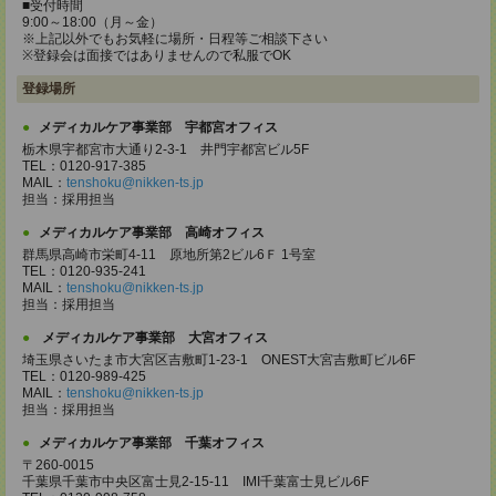
■受付時間
9:00～18:00（月～金）
※上記以外でもお気軽に場所・日程等ご相談下さい
※登録会は面接ではありませんので私服でOK
登録場所
メディカルケア事業部 宇都宮オフィス
栃木県宇都宮市大通り2-3-1 井門宇都宮ビル5F
TEL：0120-917-385
MAIL：
tenshoku@nikken-ts.jp
担当：採用担当
メディカルケア事業部 高崎オフィス
群馬県高崎市栄町4-11 原地所第2ビル6Ｆ 1号室
TEL：0120-935-241
MAIL：
tenshoku@nikken-ts.jp
担当：採用担当
メディカルケア事業部 大宮オフィス
埼玉県さいたま市大宮区吉敷町1-23-1 ONEST大宮吉敷町ビル6F
TEL：0120-989-425
MAIL：
tenshoku@nikken-ts.jp
担当：採用担当
メディカルケア事業部 千葉オフィス
〒260-0015
千葉県千葉市中央区富士見2-15-11 IMI千葉富士見ビル6F