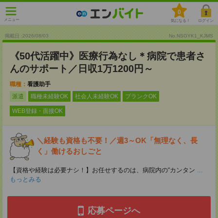
0
メニュー
気になる！
ログイン
掲載日 :2026
/
08
/
03
No.NSGYK1_KJMS
《50代活躍中》医療行為なし＊病院で患者さ
んのサポート／日収1万1200円～
職種：
看護助手
派遣
職種未経験OK
社会人未経験OK
ブランクOK
WEB登録・面接OK
＼経験も資格も不要！／週3～OK「無理なく、長
く」働けるおしごと
【資格や経験は必要ナシ！】お任せするのは、病院内の“カンタン
...
もっとみる
応募ページへ