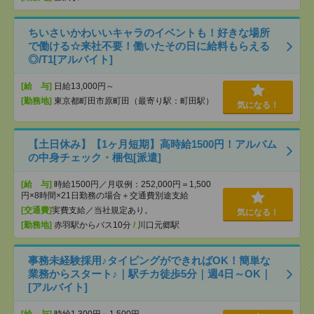
ちいさいかわいいキャラのイベントも！好きな場所
で働ける☆来社不要！働いたその日に給料もらえる
◎/T1[アルバイト]
[給 与]
日給13,000円～
[勤務地]
東京都町田市原町田（最寄り駅：町田駅）
気になる！
【土日休み】【1ヶ月短期】高時給1500円！アルバム
の中身チェック・梱包[派遣]
[給 与]
時給1500円／月収例：252,000円＝1,500
円×8時間×21日勤務の場合＋交通費別途支給
[交通費]
実費支給／当社規定あり。
気になる！
[勤務地]
赤羽駅からバス10分
/
川口元郷駅
事務未経験採用♪タイピングができればOK！簡単な
業務からスタート♪｜駅チカ徒歩5分｜週4日～OK｜
[アルバイト]