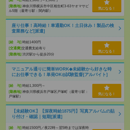
[給 与]
時給1,300円～1,500円
[勤務地]
神奈川県横浜市中区相生町3-63ヤオマサビ
気になる！
ル5階（最寄り駅：関内駅）
座り仕事！高時給！車通勤OK！土日休み！製品の検
査業務など[派遣]
[給 与]
時給1400円
[交通費]
交通費支給有り
気になる！
[勤務地]
渋沢駅から徒歩20分
マニュアル通りに簡単WORK◆未経験から好きな時
にお仕事できる！単発OK◎試験監督[アルバイト]
[給 与]
時給1,300円～
[勤務地]
神奈川県横浜市戸塚区戸塚町（最寄り駅：
気になる！
戸塚駅）
【未経験OK】【深夜時給1875円】写真アルバムの貼
り付け・確認｜短期[派遣]
[給 与]
時給1500円／夜22時～翌5時までは深夜時