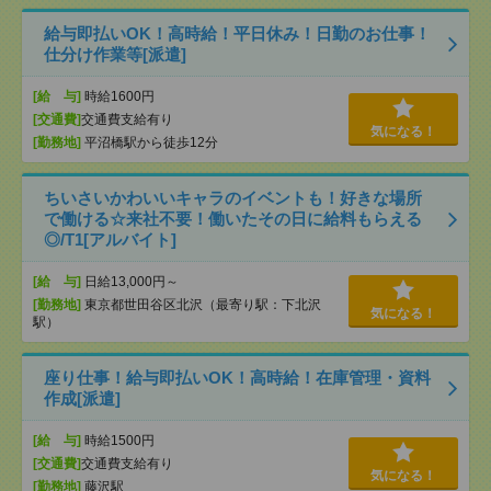
給与即払いOK！高時給！平日休み！日勤のお仕事！
仕分け作業等[派遣]
[給 与]
時給1600円
[交通費]
交通費支給有り
気になる！
[勤務地]
平沼橋駅から徒歩12分
ちいさいかわいいキャラのイベントも！好きな場所
で働ける☆来社不要！働いたその日に給料もらえる
◎/T1[アルバイト]
[給 与]
日給13,000円～
[勤務地]
東京都世田谷区北沢（最寄り駅：下北沢
気になる！
駅）
座り仕事！給与即払いOK！高時給！在庫管理・資料
作成[派遣]
[給 与]
時給1500円
[交通費]
交通費支給有り
気になる！
[勤務地]
藤沢駅