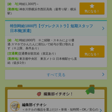
[給 与]
時給1,300円～
[勤務地]
神奈川県横浜市西区高島（最寄り駅：横浜
気になる！
駅）
特別時給1800円【ヴァレクストラ】短期スタッフ
日本橋[派遣]
[給 与]
時給1800円 ※ご経験・スキルにより優
遇 スマホでかんたんに前払いで給与が受け取れま
す（※上限、条件あり）
[交通費]
交通費全額支給（規定あり）
気になる！
[勤務地]
東京都中央区 東京メトロ 日本橋駅から直
結（徒歩1分）
すべて見る
編集部イチオシ
＜ホテルの備品を運ぶだけ＞単発・短時間～OK／安心の