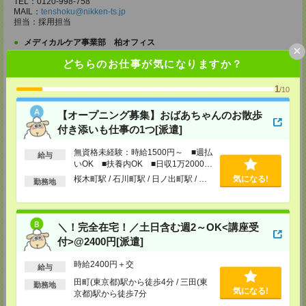
TEL：0120-998-758
MAIL：
tenshoku@nikken-ts.jp
担当：採用担当
メディカルケア事業部 柏オフィス
×
千葉県柏市末広町5-19 第12関口ビル7F 705号室
どちらのお仕事が気になりますか？
TEL：0120-935-218
MAIL：
tenshoku@nikken-ts.jp
担当：採用担当
1
/10
メディカルケア事業部 新宿オフィス
【オープニング募集】おばあちゃんのお散歩
東京都新宿区新宿2-3-10 新宿御苑ビル6階
付き添いも仕事の1つ[派遣]
TEL：0120-457-235
MAIL：
tenshoku@nikken-ts.jp
担当：採用担当
無資格未経験：時給1500円～ ■週払
給与
いOK ■扶養内OK ■日収1万2000円
メディカルケア事業部 立川事業所
以上
桜木町駅 / 石川町駅 / 日ノ出町駅 / …
気になる!
勤務地
東京都立川市錦町1-12-14
TEL：0120-934-200
MAIL：
tenshoku@nikken-ts.jp
担当：採用担当
＼！完全在宅！／土日含む週2～OK<講座受
メディカルケア事業部 町田オフィス
付>@2400円[派遣]
東京都町田市森野1-7-23 大樹生命町田ビル6F
TEL：0120-453-285
時給2400円＋交
給与
MAIL：
tenshoku@nikken-ts.jp
担当：採用担当
田町(東京都)駅から徒歩4分 / 三田(東
勤務地
気になる!
京都)駅から徒歩7分
メディカルケア事業部 横浜オフィス