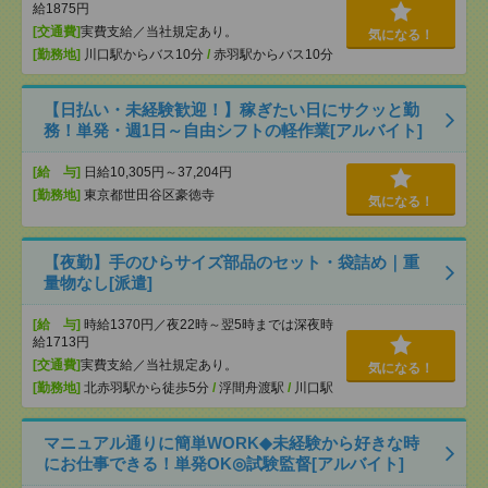
給1875円
[交通費]
実費支給／当社規定あり。
気になる！
[勤務地]
川口駅からバス10分
/
赤羽駅からバス10分
【日払い・未経験歓迎！】稼ぎたい日にサクッと勤
務！単発・週1日～自由シフトの軽作業[アルバイト]
[給 与]
日給10,305円～37,204円
[勤務地]
東京都世田谷区豪徳寺
気になる！
【夜勤】手のひらサイズ部品のセット・袋詰め｜重
量物なし[派遣]
[給 与]
時給1370円／夜22時～翌5時までは深夜時
給1713円
[交通費]
実費支給／当社規定あり。
気になる！
[勤務地]
北赤羽駅から徒歩5分
/
浮間舟渡駅
/
川口駅
マニュアル通りに簡単WORK◆未経験から好きな時
にお仕事できる！単発OK◎試験監督[アルバイト]