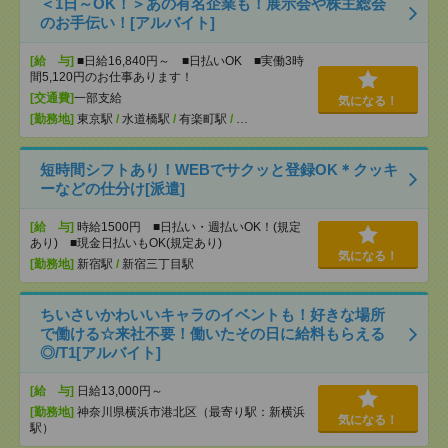
＜1日～OK！＞あの有名企業も！展示会や株主総会
のお手伝い！[アルバイト]
[給 与]
■日給16,840円～ ■日払いOK ■実働3時
間5,120円のお仕事あります！
[交通費]
一部支給
気になる！
[勤務地]
東京駅
/
水道橋駅
/
有楽町駅
/
…
短時間シフトあり！WEBでサクッと登録OK＊クッキ
ーなどの仕分け[派遣]
[給 与]
時給1500円 ■日払い・週払いOK！(規定
あり) ■現金日払いもOK(規定あり)
気になる！
[勤務地]
新宿駅
/
新宿三丁目駅
ちいさいかわいいキャラのイベントも！好きな場所
で働ける☆来社不要！働いたその日に給料もらえる
◎/T1[アルバイト]
[給 与]
日給13,000円～
[勤務地]
神奈川県横浜市港北区（最寄り駅：新横浜
気になる！
駅）