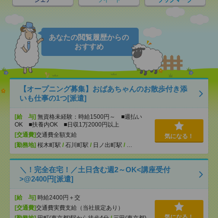
シェア
ツイート
ブックマーク
あなたの閲覧履歴からの
おすすめ
【オープニング募集】おばあちゃんのお散歩付き添
いも仕事の1つ[派遣]
[給 与]
無資格未経験：時給1500円～ ■週払い
OK ■扶養内OK ■日収1万2000円以上
[交通費]
交通費全額支給
気になる！
[勤務地]
桜木町駅
/
石川町駅
/
日ノ出町駅
/
…
＼！完全在宅！／土日含む週2～OK<講座受付
>@2400円[派遣]
[給 与]
時給2400円＋交
[交通費]
交通費実費支給（当社規定あり）
気になる！