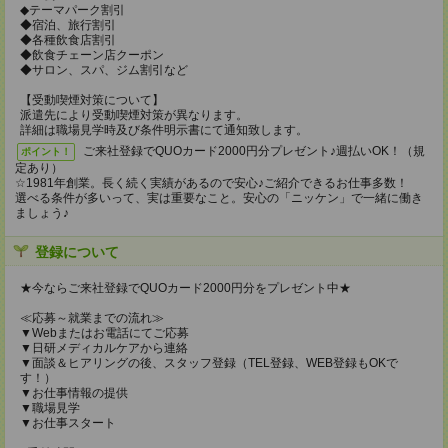
◆テーマパーク割引
◆宿泊、旅行割引
◆各種飲食店割引
◆飲食チェーン店クーポン
◆サロン、スパ、ジム割引など
【受動喫煙対策について】
派遣先により受動喫煙対策が異なります。
詳細は職場見学時及び条件明示書にて通知致します。
ご来社登録でQUOカード2000円分プレゼント♪週払いOK！（規
ポイント！
定あり）
☆1981年創業。長く続く実績があるので安心♪ご紹介できるお仕事多数！
選べる条件が多いって、実は重要なこと。安心の「ニッケン」で一緒に働き
ましょう♪
登録について
★今ならご来社登録でQUOカード2000円分をプレゼント中★
≪応募～就業までの流れ≫
▼Webまたはお電話にてご応募
▼日研メディカルケアから連絡
▼面談＆ヒアリングの後、スタッフ登録（TEL登録、WEB登録もOKで
す！）
▼お仕事情報の提供
▼職場見学
▼お仕事スタート