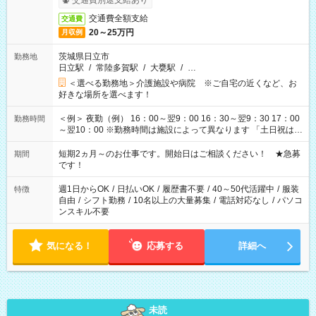
交通費別途支給あり
交通費全額支給
交通費
20～25万円
月収例
茨城県日立市
勤務地
日立駅
/
常陸多賀駅
/
大甕駅
/
…
＜選べる勤務地＞介護施設や病院 ※ご自宅の近くなど、お
好きな場所を選べます！
＜例＞ 夜勤（例） 16：00～翌9：00 16：30～翌9：30 17：00
勤務時間
～翌10：00 ※勤務時間は施設によって異なります 「土日祝は休
みたい」 「しっかり稼ぎたい」 「もう少し遅い時間から始めた
い」など ご希望にあったお仕事をご案内いたします。 ※未経験
短期2ヵ月～のお仕事です。開始日はご相談ください！ ★急募
期間
の方の場合は1～2ヶ月間は日中での仕事を経験いただき、 お
です！
仕事に慣れてからの夜勤になります。 ★家庭の都合でお休みが
必要な場合も遠慮なくご相談ください。
週1日からOK
/
日払いOK
/
履歴書不要
/
40～50代活躍中
/
服装
特徴
自由
/
シフト勤務
/
10名以上の大量募集
/
電話対応なし
/
パソコ
ンスキル不要
気になる！
応募する
詳細へ
未読