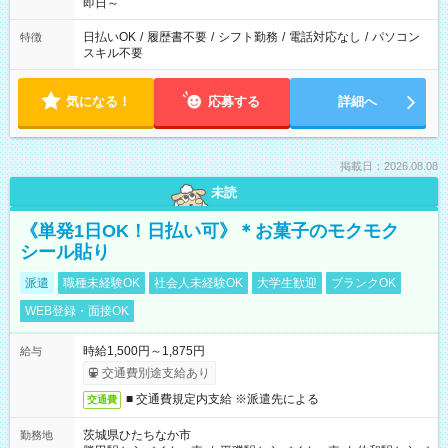
即日～
日払いOK
/
履歴書不要
/
シフト勤務
/
電話対応なし
/
パソコン
特徴
スキル不要
気になる！
応募する
詳細へ
掲載日：2026.08.08
未読
《単発1日OK！日払い可》＊お菓子のモクモク
シール貼り
派遣
職種未経験OK
社会人未経験OK
大学生歓迎
ブランクOK
WEB登録・面接OK
時給1,500円～1,875円
給与
交通費別途支給あり
■ 交通費規定内支給 ※派遣先による
交通費
茨城県ひたちなか市
勤務地