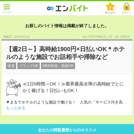
0
メニュー
気になる！
ログイン
お探しのバイト情報は掲載が終了しました。
掲載日 :2026
/
07
/
10
No.CRSTF神奈川_18・SK【本社】
【週2日～】高時給1900円×日払いOK＊ホテ
ルのような施設でお話相手や掃除など
派遣
ブランクOK
WEB登録・面接OK
≪1日5時間～OK！≫業界最高水準の高時給でとに
かく稼げる！日払いもOK！
▼まるでホテルのような施設で働ける！ 人気の「サービス付き高
...
もっとみる
あなたの閲覧履歴からのオススメ