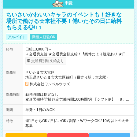
未読
ちいさいかわいいキャラのイベントも！好きな
場所で働ける☆来社不要！働いたその日に給料
もらえる◎/T1
アルバイト
職種未経験OK
日給13,000円～
給与
＋交通費支給 ★交通費全額支給！ ┗案件により規定あり ★日払
いOK！（規定あり） ┗働いたその日に現金GET♪ お仕事後はコ
交通費別途支給あり
ンビニATMから 日払い分を引き落とせます！ 【試用期間】試
用期間なし
さいたま市大宮区
勤務地
埼玉県さいたま市大宮区錦町（最寄り駅：大宮駅）
株式会社ワンベルウッズ
勤務時間は指定なし
勤務時間
変形労働時間制 想定労働時間160時間/月 【シフト例】 ・8：00
～21：00
単発・1日のみOK
期間
週1日からOK / 日払いOK / 副業・WワークOK / 10名以上の大量
特徴
募集