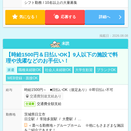
シフト勤務
/
10名以上の大量募集
気になる！
応募する
詳細へ
掲載日：2026.08.08
未読
【時給1500円＆日払いOK】9人以下の施設で料
理や洗濯などのお手伝い！
派遣
職種未経験OK
社会人未経験OK
大学生歓迎
ブランクOK
WEB登録・面接OK
時給1500円～ ■日払いOK（規定あり）※即日払い不可
給与
交通費別途支給あり
交通費全額支給
交通費
茨城県日立市
勤務地
日立駅
/
常陸多賀駅
/
大甕駅
/
…
＜選べる勤務地＞グループホーム ※他にもさまざまな施設
をご紹介できます！