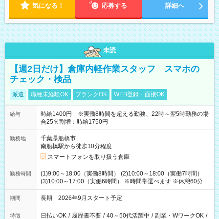
気になる！
応募する
詳細へ
未読
【週2日だけ】倉庫内軽作業スタッフ スマホの
チェック・検品
派遣
職種未経験OK
ブランクOK
WEB登録・面接OK
時給1400円 ※実働8時間を超える勤務、22時～翌5時勤務の場
給与
合25％割増：時給1750円
千葉県船橋市
勤務地
南船橋駅から徒歩10分程度
スマートフォンを取り扱う倉庫
(1)9:00～18:00（実働8時間） (2)10:00～18:00（実働7時間）
勤務時間
(3)10:00～17:00（実働6時間） ※時間帯選べます ※休憩60分
長期 2026年9月スタート予定
期間
日払いOK
/
履歴書不要
/
40～50代活躍中
/
副業・WワークOK
/
特徴