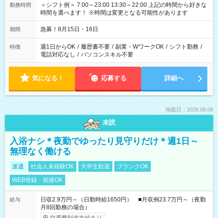
＜シフト例＞ 7:00～23:00 13:30～22:00 上記の時間から好きな
勤務時間
時間を選べます！ ※時間は変更となる可能性があります
急募！8月15日・16日
期間
週1日からOK
/
履歴書不要
/
副業・WワークOK
/
シフト勤務
/
特徴
電話対応なし
/
パソコンスキル不要
気になる！
応募する
詳細へ
掲載日：2026.08.08
未読
入浴ナシ＊夜勤でゆったり見守りだけ＊週1日～
無理なく働ける
派遣
社会人未経験OK
大学生歓迎
ブランクOK
WEB登録・面接OK
日収2.9万円～（日勤時給1650円） ■月収例23.7万円～（夜勤
給与
月8回勤務の場合）