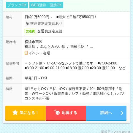
ブランクOK
WEB登録・面接OK
日給1万5000円～ ■最大で日給2万8500円！
給与
交通費別途支給あり
交通費規定支給
交通費
横浜市西区
勤務地
横浜駅
/
みなとみらい駅
/
西横浜駅
/
…
イベント会場
＜シフト例＞ いろいろなシフトで働けます！ ■7:00-24:00
勤務時間
■8:00-21:00 ■9:00-21:00 ■18:00-翌7:00 ■20:30-翌11:00 など
単発1日～OK!
期間
週1日からOK
/
日払いOK
/
履歴書不要
/
40～50代活躍中
/
副
特徴
業・WワークOK
/
服装自由
/
シフト勤務
/
電話対応なし
/
パソ
コンスキル不要
気になる！
応募する
詳細へ
掲載日：2026.08.08