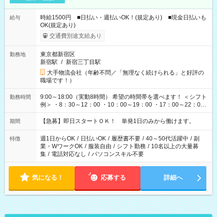
時給1500円 ■日払い・週払いOK！(規定あり) ■現金日払いも
給与
OK(規定あり)
交通費別途支給あり
東京都新宿区
勤務地
新宿駅
/
新宿三丁目駅
大手物流会社（年齢不問／「無理なく続けられる」と好評の
職場です！）
9:00～18:00（実動8時間） 希望の時間帯を選べます！ ＜シフト
勤務時間
例＞ ・8：30～12：00 ・10：00～19：00 ・17：00～22：00
・13：00～22：00 ・22：00～翌6：00 など
【急募】即日スタートＯＫ！ 単発1日のみから働けます。
期間
週1日からOK
/
日払いOK
/
履歴書不要
/
40～50代活躍中
/
副
特徴
業・WワークOK
/
服装自由
/
シフト勤務
/
10名以上の大量募
集
/
電話対応なし
/
パソコンスキル不要
気になる！
応募する
詳細へ