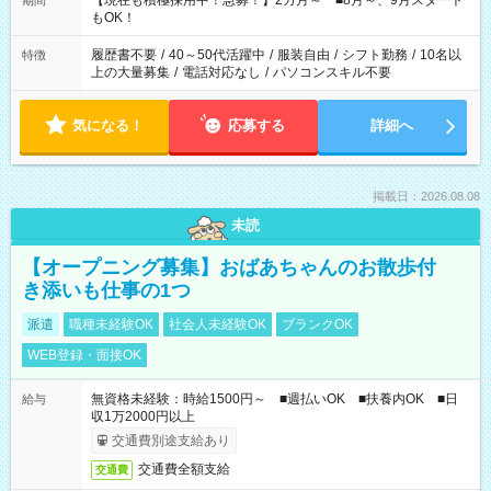
【現在も積極採用中！急募！】2カ月～ ■8月～、9月スタート
期間
の方へ 今ご覧のお仕事で希望する勤務時間と、もう1つのお仕事
もOK！
の勤務時間。 合計で週40時間を超える場合は応募できません。
履歴書不要
/
40～50代活躍中
/
服装自由
/
シフト勤務
/
10名以
特徴
上の大量募集
/
電話対応なし
/
パソコンスキル不要
気になる！
応募する
詳細へ
掲載日：2026.08.08
未読
【オープニング募集】おばあちゃんのお散歩付
き添いも仕事の1つ
派遣
職種未経験OK
社会人未経験OK
ブランクOK
WEB登録・面接OK
無資格未経験：時給1500円～ ■週払いOK ■扶養内OK ■日
給与
収1万2000円以上
交通費別途支給あり
交通費全額支給
交通費