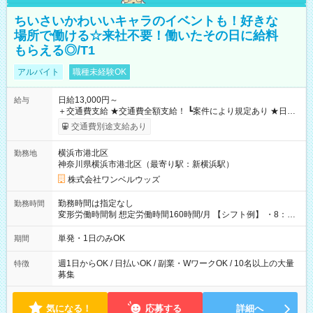
ちいさいかわいいキャラのイベントも！好きな
場所で働ける☆来社不要！働いたその日に給料
もらえる◎/T1
アルバイト
職種未経験OK
日給13,000円～
給与
＋交通費支給 ★交通費全額支給！ ┗案件により規定あり ★日払
いOK！（規定あり） ┗働いたその日に現金GET♪ お仕事後はコ
交通費別途支給あり
ンビニATMから 日払い分を引き落とせます！ 【試用期間】試
用期間なし
横浜市港北区
勤務地
神奈川県横浜市港北区（最寄り駅：新横浜駅）
株式会社ワンベルウッズ
勤務時間は指定なし
勤務時間
変形労働時間制 想定労働時間160時間/月 【シフト例】 ・8：00
～21：00
単発・1日のみOK
期間
週1日からOK / 日払いOK / 副業・WワークOK / 10名以上の大量
特徴
募集
気になる！
応募する
詳細へ