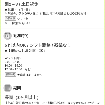
週2～3 / 土日祝休
★週2日～（月～日）
※希望のシフトを毎月提出（日数と曜日の組み合わせや固定も可）
シフト制
休日休暇
※土日祝休みもOK！
勤務時間
5ｈ以内OK / シフト勤務 / 残業なし
★【日勤のみ】1日5時間～OK！
≪シフト例≫
9:00～14:00
10:00～15:00
12:00～17:00 など
★残業はありません。
残業時間
期間
長期（3ヶ月以上）
【急募】即日勤務OK！中旬～など開始日相談可 ★まずはお試し2カ月～の