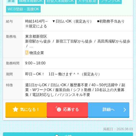
派遣
職種未経験OK
社会人未経験OK
大学生歓迎
ブランクOK
WEB登録・面接OK
時給1414円～ ▼日払いOK（規定あり） ■初勤務手当あり
給与
※規定による
東京都新宿区
勤務地
新宿駅から徒歩
/
新宿三丁目駅から徒歩
/
高田馬場駅から徒歩
/
…
物流企業
9:00～18:00
勤務時間
即日～OK！ 1日～働けます＾＾（規定あり）
期間
週1日からOK
/
日払いOK
/
履歴書不要
/
40～50代活躍中
/
副
特徴
業・WワークOK
/
服装自由
/
シフト勤務
/
10名以上の大量募
集
/
電話対応なし
/
パソコンスキル不要
気になる！
応募する
詳細へ
掲載日：2026.08.03