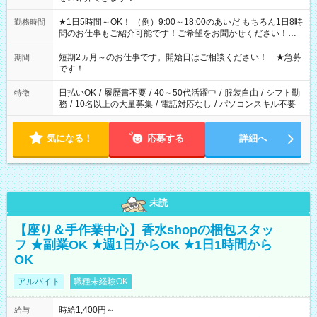
★1日5時間～OK！ （例）9:00～18:00のあいだ もちろん1日8時
勤務時間
間のお仕事もご紹介可能です！ご希望をお聞かせください！★
家庭の都合でお休みが必要な場合も遠慮なくご相談ください。
※週最低15時間以上の勤務が必要です
短期2ヵ月～のお仕事です。開始日はご相談ください！ ★急募
期間
です！
日払いOK
/
履歴書不要
/
40～50代活躍中
/
服装自由
/
シフト勤
特徴
務
/
10名以上の大量募集
/
電話対応なし
/
パソコンスキル不要
気になる！
応募する
詳細へ
未読
【座り＆手作業中心】香水shopの梱包スタッ
フ ★副業OK ★週1日からOK ★1日1時間から
OK
アルバイト
職種未経験OK
時給1,400円～
給与