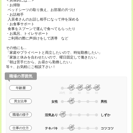
＜具体的には…＞
・お掃除
ベッドシーツの取り換え、お部屋の片づけ
・お話相手
入居者さんのお話し相手になって仲を深める
・お食事サポート
食事をスプーンで運んで食べてもらったり
・お風呂、トイレサポート
ご利用の際に声掛けをして誘導 など
その他にも...
「家庭やプライベートと両立したいので、時短勤務したい」
「家族と休みを合わせたいので、曜日固定して働きたい」
「朝は苦手だから、お昼から勤務したい」
等々、お気軽にご相談下さい！
職場の雰囲気
年齢層
20代
30
40
50
60
男女比率
女性
男性
職場の様子
活気あり
しずか
仕事の仕方
テキパキ
コツコツ