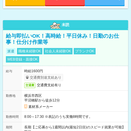
未読
給与即払いOK！高時給！平日休み！日勤のお仕
事！仕分け作業等
派遣
職種未経験OK
社会人未経験OK
ブランクOK
WEB登録・面接OK
時給1600円
給与
交通費別途支給あり
交通費支給有り
交通費
横浜市西区
勤務地
平沼橋駅から徒歩12分
素材系メーカー
8:00～17:30 ※表記のうち実働8時間です。
勤務時間
長期【ご応募から1週間以内(最短2日目)のスピード就業が可能】
期間