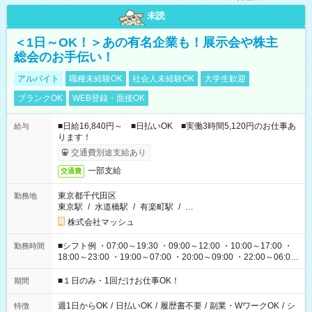
未読
＜1日～OK！＞あの有名企業も！展示会や株主
総会のお手伝い！
アルバイト
職種未経験OK
社会人未経験OK
大学生歓迎
ブランクOK
WEB登録・面接OK
■日給16,840円～ ■日払いOK ■実働3時間5,120円のお仕事あ
給与
ります！
交通費別途支給あり
一部支給
交通費
東京都千代田区
勤務地
東京駅
/
水道橋駅
/
有楽町駅
/
…
株式会社マッシュ
■シフト例 ・07:00～19:30 ・09:00～12:00 ・10:00～17:00 ・
勤務時間
18:00～23:00 ・19:00～07:00 ・20:00～09:00 ・22:00～06:00
etc ★最短で3時間で5,120円のお仕事から 15時間で2万円近く稼
げるお仕事も！ ご希望のお時間に合わせてご紹介！ ※シフトは
■１日のみ・1回だけお仕事OK！
期間
現場によって異なります。 ※勿論、休憩時間はあるのでご安心
ください！
週1日からOK
/
日払いOK
/
履歴書不要
/
副業・WワークOK
/
シ
特徴