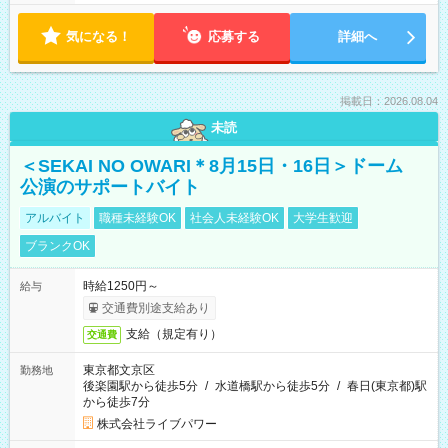
気になる！
応募する
詳細へ
掲載日：2026.08.04
未読
＜SEKAI NO OWARI＊8月15日・16日＞ドーム
公演のサポートバイト
アルバイト
職種未経験OK
社会人未経験OK
大学生歓迎
ブランクOK
時給1250円～
給与
交通費別途支給あり
支給（規定有り）
交通費
東京都文京区
勤務地
後楽園駅から徒歩5分
/
水道橋駅から徒歩5分
/
春日(東京都)駅
から徒歩7分
株式会社ライブパワー