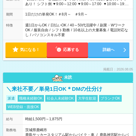
あり！ シフト例 ▼9:00～12:00 ▼9:00～17:00 ▼10:00～19:00
▼18:00～21:00
1日だけの単発OK！＃8月～ ＃9月～
期間
週1日からOK
/
日払いOK
/
40～50代活躍中
/
副業・Wワーク
特徴
OK
/
服装自由
/
シフト勤務
/
10名以上の大量募集
/
電話対応な
し
/
パソコンスキル不要
気になる！
応募する
詳細へ
掲載日：2026.08.05
未読
＼来社不要／単発1日OK＊DMの仕分け
派遣
職種未経験OK
社会人未経験OK
大学生歓迎
ブランクOK
WEB登録・面接OK
時給1,500円～1,875円
給与
茨城県鹿嶋市
勤務地
鹿島サッカースタジアム駅からバイク・車
/
鹿島神宮駅からバ