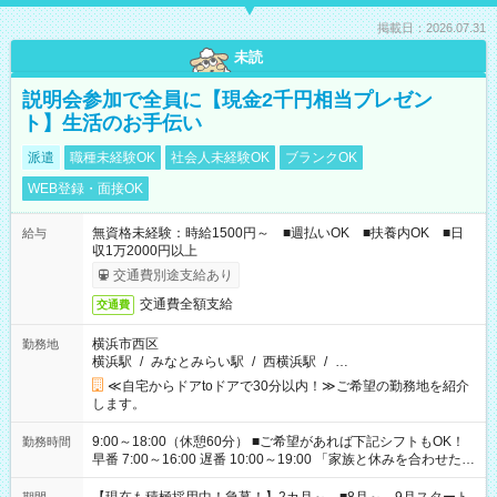
掲載日：2026.07.31
未読
説明会参加で全員に【現金2千円相当プレゼン
ト】生活のお手伝い
派遣
職種未経験OK
社会人未経験OK
ブランクOK
WEB登録・面接OK
無資格未経験：時給1500円～ ■週払いOK ■扶養内OK ■日
給与
収1万2000円以上
交通費別途支給あり
交通費全額支給
交通費
横浜市西区
勤務地
横浜駅
/
みなとみらい駅
/
西横浜駅
/
…
≪自宅からドアtoドアで30分以内！≫ご希望の勤務地を紹介
します。
9:00～18:00（休憩60分） ■ご希望があれば下記シフトもOK！
勤務時間
早番 7:00～16:00 遅番 10:00～19:00 「家族と休みを合わせた
い」 「余裕を持って夕飯の準備がしたい」 「できれば残業はし
たくない」 など、ご希望を教えてくださいね。 ※Wワーク希望