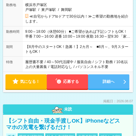
横浜市戸塚区
勤務地
戸塚駅
/
東戸塚駅
/
舞岡駅
≪自宅からドアtoドアで30分以内！≫ご希望の勤務地を紹介
します。
9:00～18:00（休憩60分） ■ご希望があれば下記シフトもOK！
勤務時間
早番 7:00～16:00 遅番 10:00～19:00 夜勤 16:30～翌9:30 「家族
と休みを合わせたい」 「余裕を持って夕飯の準備がしたい」
「できれば残業はしたくない」 など、ご希望を教えてください
【8月中のスタートOK！急募！】2カ月～ ■8月～、9月スター
期間
ね。 ※Wワーク希望の方へ 今ご覧のお仕事で希望する勤務時間
トもOK！
と、もう1つのお仕事の勤務時間。 合計で週40時間を超える場
合は応募できません。
履歴書不要
/
40～50代活躍中
/
服装自由
/
シフト勤務
/
10名以
特徴
上の大量募集
/
電話対応なし
/
パソコンスキル不要
気になる！
応募する
詳細へ
掲載日：2026.08.07
未読
【シフト自由・現金手渡しOK】iPhoneなどス
マホの充電を繋げるだけ！