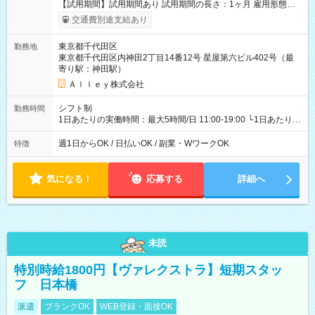
【試用期間】試用期間あり 試用期間の長さ：1ヶ月 雇用形態、
給与は本採用時と同じです。
交通費別途支給あり
東京都千代田区
勤務地
東京都千代田区内神田2丁目14番12号 星屋第六ビル402号（最
寄り駅：神田駅）
Ａｌｌｅｙ株式会社
シフト制
勤務時間
1日あたりの実働時間：最大5時間/日 11:00-19:00 └1日あたりの
実働時間：1-5時間 └上記の時間帯内であれば、いつでも勤務可
能！ └平日・土曜日の中で、お好きな曜日でご勤務いただけま
週1日からOK / 日払いOK / 副業・WワークOK
特徴
す！ 【シフト例】 ・11:00～14:00 ・16:30～19:00 ・13:00～
18:00 などのように、自由な働き方が可能なお仕事です！
気になる！
応募する
詳細へ
未読
特別時給1800円【ヴァレクストラ】短期スタッ
フ 日本橋
派遣
ブランクOK
WEB登録・面接OK