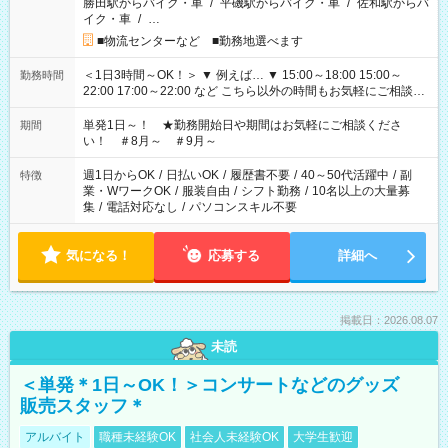
勝田駅からバイク・車
/
平磯駅からバイク・車
/
佐和駅からバ
イク・車
/
…
■物流センターなど ■勤務地選べます
＜1日3時間～OK！＞ ▼ 例えば… ▼ 15:00～18:00 15:00～
勤務時間
22:00 17:00～22:00 など こちら以外の時間もお気軽にご相談く
ださい！
単発1日～！ ★勤務開始日や期間はお気軽にご相談くださ
期間
い！ ＃8月～ ＃9月～
週1日からOK
/
日払いOK
/
履歴書不要
/
40～50代活躍中
/
副
特徴
業・WワークOK
/
服装自由
/
シフト勤務
/
10名以上の大量募
集
/
電話対応なし
/
パソコンスキル不要
気になる！
応募する
詳細へ
掲載日：2026.08.07
未読
＜単発＊1日～OK！＞コンサートなどのグッズ
販売スタッフ＊
アルバイト
職種未経験OK
社会人未経験OK
大学生歓迎