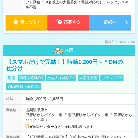
フト勤務
/
10名以上の大量募集
/
電話対応なし
/
パソコンスキ
ル不要
気になる！
応募する
詳細へ
掲載日：2026.08.06
未読
【スマホだけで完結！】時給1,200円～＊DMの
仕分け
派遣
職種未経験OK
社会人未経験OK
大学生歓迎
ブランクOK
WEB登録・面接OK
時給1,200円～1,625円
給与
山梨県甲府市
勤務地
甲府駅からバイク・車
/
南甲府駅からバイク・車
/
酒折駅から
バイク・車
/
…
■物流センターなど ■勤務地選べます
【1日3時間～も相談OK!】午前中のみや18時以降などのシフト
勤務時間