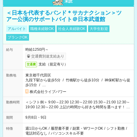
未読
＜日本を代表するバンド＊サカナクション＞ツ
アー公演のサポートバイト＠日本武道館
アルバイト
職種未経験OK
社会人未経験OK
大学生歓迎
ブランクOK
時給1250円～
給与
交通費別途支給あり
支給（規定有り）
交通費
東京都千代田区
勤務地
九段下駅から徒歩5分
/
竹橋駅から徒歩10分
/
神保町駅から徒
歩15分
/
…
株式会社ライブパワー
＜シフト例＞ 9:00～22:30 12:30～22:00 15:30～21:00 12:30～
勤務時間
19:00 12:30～22:00 上記の時間から好きな時間を選べます！ ※
時間は変更となる可能性があります
9月8日・9日
期間
週1日からOK
/
履歴書不要
/
副業・WワークOK
/
シフト勤務
/
特徴
電話対応なし
/
パソコンスキル不要