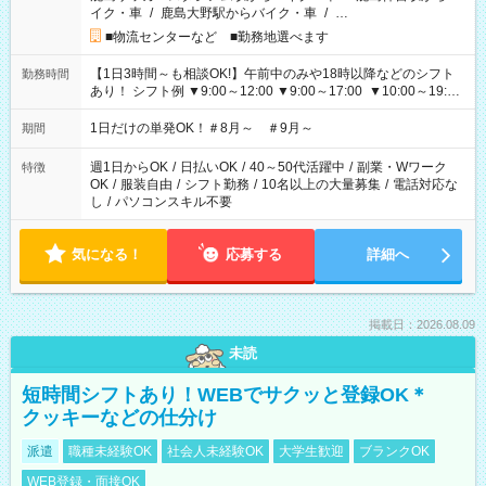
イク・車
/
鹿島大野駅からバイク・車
/
…
■物流センターなど ■勤務地選べます
【1日3時間～も相談OK!】午前中のみや18時以降などのシフト
勤務時間
あり！ シフト例 ▼9:00～12:00 ▼9:00～17:00 ▼10:00～19:00
▼18:00～21:00
1日だけの単発OK！＃8月～ ＃9月～
期間
週1日からOK
/
日払いOK
/
40～50代活躍中
/
副業・Wワーク
特徴
OK
/
服装自由
/
シフト勤務
/
10名以上の大量募集
/
電話対応な
し
/
パソコンスキル不要
気になる！
応募する
詳細へ
掲載日：2026.08.09
未読
短時間シフトあり！WEBでサクッと登録OK＊
クッキーなどの仕分け
派遣
職種未経験OK
社会人未経験OK
大学生歓迎
ブランクOK
WEB登録・面接OK