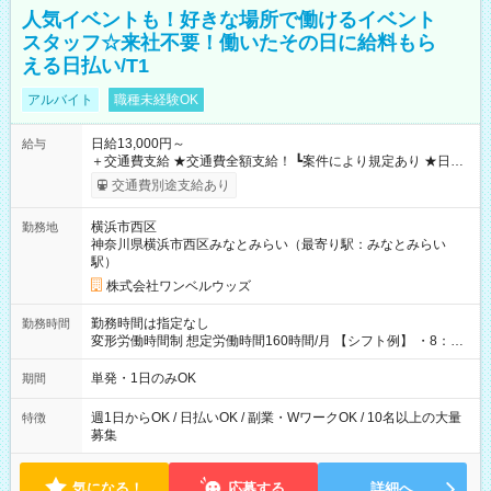
人気イベントも！好きな場所で働けるイベント
スタッフ☆来社不要！働いたその日に給料もら
える日払い/T1
アルバイト
職種未経験OK
日給13,000円～
給与
＋交通費支給 ★交通費全額支給！ ┗案件により規定あり ★日払
いOK！（規定あり） ┗働いたその日に現金GET♪ お仕事後はコ
交通費別途支給あり
ンビニATMから 日払い分を引き落とせます！ 【試用期間】試
用期間なし
横浜市西区
勤務地
神奈川県横浜市西区みなとみらい（最寄り駅：みなとみらい
駅）
株式会社ワンベルウッズ
勤務時間は指定なし
勤務時間
変形労働時間制 想定労働時間160時間/月 【シフト例】 ・8：00
～21：00
単発・1日のみOK
期間
週1日からOK / 日払いOK / 副業・WワークOK / 10名以上の大量
特徴
募集
気になる！
応募する
詳細へ