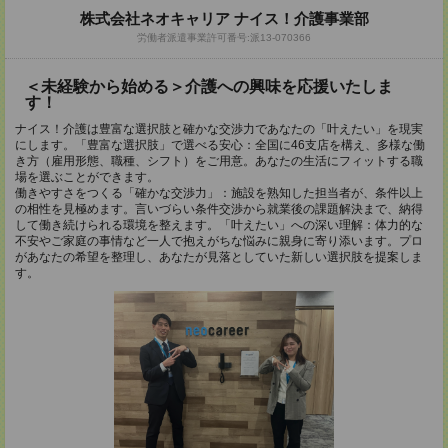
株式会社ネオキャリア ナイス！介護事業部
労働者派遣事業許可番号:派13-070366
＜未経験から始める＞介護への興味を応援いたしま
す！
ナイス！介護は豊富な選択肢と確かな交渉力であなたの「叶えたい」を現実
にします。「豊富な選択肢」で選べる安心：全国に46支店を構え、多様な働
き方（雇用形態、職種、シフト）をご用意。あなたの生活にフィットする職
場を選ぶことができます。
働きやすさをつくる「確かな交渉力」：施設を熟知した担当者が、条件以上
の相性を見極めます。言いづらい条件交渉から就業後の課題解決まで、納得
して働き続けられる環境を整えます。「叶えたい」への深い理解：体力的な
不安やご家庭の事情など一人で抱えがちな悩みに親身に寄り添います。プロ
があなたの希望を整理し、あなたが見落としていた新しい選択肢を提案しま
す。