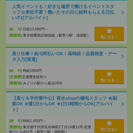
人気イベントも！好きな場所で働けるイベントスタ
ッフ☆来社不要！働いたその日に給料もらえる日払
い/T1[アルバイト]
[給 与]
日給13,000円～
[勤務地]
東京都豊島区南池袋（最寄り駅：池袋駅）
気になる！
座り仕事！給与即払いOK！高時給！品質検査・デー
タ入力[派遣]
[給 与]
時給1800円
[交通費]
交通費支給有り
気になる！
[勤務地]
みどりの駅から徒歩20分
【座り＆手作業中心】香水shopの梱包スタッフ ★副
業OK ★週1日からOK ★1日1時間からOK[アルバイ
ト]
[給 与]
時給1,400円～
[勤務地]
東京都千代田区内神田2丁目14番12号 星屋
気になる！
第六ビル402号（最寄り駅：神田駅）