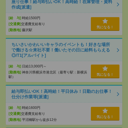
座り仕事！給与即払いOK！高時給！在庫管理・資料
作成[派遣]
[給 与]
時給1500円
[交通費]
交通費支給有り
気になる！
[勤務地]
藤沢駅
ちいさいかわいいキャラのイベントも！好きな場所
で働ける☆来社不要！働いたその日に給料もらえる
◎/T1[アルバイト]
[給 与]
日給13,000円～
[勤務地]
神奈川県横浜市港北区（最寄り駅：新横浜
気になる！
駅）
給与即払いOK！高時給！平日休み！日勤のお仕事！
仕分け作業等[派遣]
[給 与]
時給1600円
[交通費]
交通費支給有り
気になる！
[勤務地]
平沼橋駅から徒歩12分