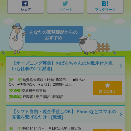
シェア
ツイート
ブックマーク
あなたの閲覧履歴からの
おすすめ
【オープニング募集】おばあちゃんのお散歩付き添
いも仕事の1つ[派遣]
[給 与]
無資格未経験：時給1500円～ ■週払い
OK ■扶養内OK ■日収1万2000円以上
[交通費]
交通費全額支給
気になる！
[勤務地]
戸塚駅
/
東戸塚駅
/
舞岡駅
【シフト自由・現金手渡しOK】iPhoneなどスマホの
充電を繋げるだけ！[派遣]
[給 与]
時給1414円～ ▼日払いOK（規定あ