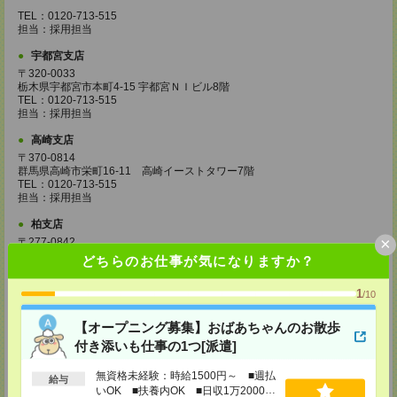
TEL：0120-713-515
担当：採用担当
宇都宮支店
〒320-0033
栃木県宇都宮市本町4-15 宇都宮ＮＩビル8階
TEL：0120-713-515
担当：採用担当
高崎支店
〒370-0814
群馬県高崎市栄町16-11 高崎イーストタワー7階
TEL：0120-713-515
担当：採用担当
柏支店
×
〒277-0842
千葉県柏市末広町7-3 柏第一生命ビル4階
どちらのお仕事が気になりますか？
TEL：0120-713-515
担当：採用担当
1
/10
八王子支店
【オープニング募集】おばあちゃんのお散歩
東京都八王子市東町1－6 橋完ＬＫビル 3階
TEL：0120-713-515
付き添いも仕事の1つ[派遣]
担当：採用担当
無資格未経験：時給1500円～ ■週払
町田支店
給与
いOK ■扶養内OK ■日収1万2000円