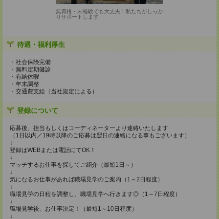
無資格・未経験でも大丈夫！私たちがしっか
りサポートします
待遇・福利厚生
・社会保険完備
・無料定期健診
・有給休暇
・年末調整
・交通費支給（当社規定による）
登録について
応募後、担当もしくはコーディネーターより連絡いたします
（1日以内／19時以降のご応募は翌日の連絡になる事もございます）
↓
登録はWEBまたは電話にてOK！
↓
マッチするお仕事を探してご紹介（最短1日～）
↓
気になるお仕事があれば職場見学のご案内（1～2日程度）
↓
職場見学の日程を調整し、職場見学へ行きます◎（1～7日程度）
↓
職場見学後、お仕事決定！（最短1～10日程度）
↓