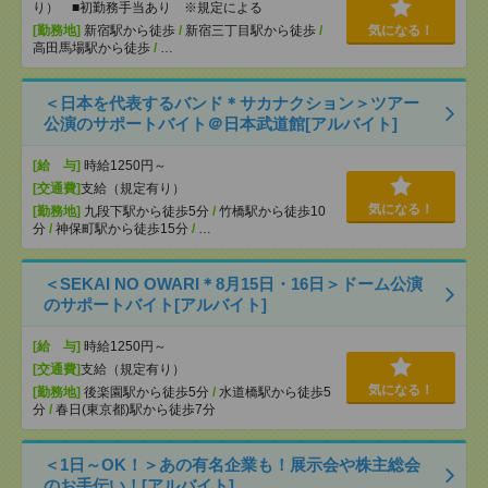
り） ■初勤務手当あり ※規定による
[勤務地]
新宿駅から徒歩
/
新宿三丁目駅から徒歩
/
気になる！
高田馬場駅から徒歩
/
…
＜日本を代表するバンド＊サカナクション＞ツアー
公演のサポートバイト＠日本武道館[アルバイト]
[給 与]
時給1250円～
[交通費]
支給（規定有り）
気になる！
[勤務地]
九段下駅から徒歩5分
/
竹橋駅から徒歩10
分
/
神保町駅から徒歩15分
/
…
＜SEKAI NO OWARI＊8月15日・16日＞ドーム公演
のサポートバイト[アルバイト]
[給 与]
時給1250円～
[交通費]
支給（規定有り）
気になる！
[勤務地]
後楽園駅から徒歩5分
/
水道橋駅から徒歩5
分
/
春日(東京都)駅から徒歩7分
＜1日～OK！＞あの有名企業も！展示会や株主総会
のお手伝い！[アルバイト]