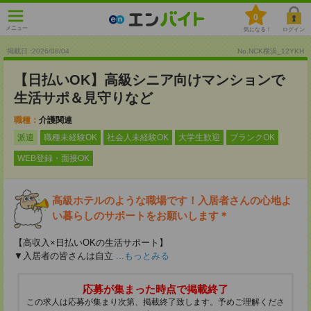
0
メニュー
気になる！
ログイン
掲載日 :2026
/
08
/
04
No.NCK横浜_12YKH
【日払いOK】高級シニア向けマンションで
生活サポ＆見守りなど
職種：
介護関連
派遣
職種未経験OK
社会人未経験OK
大学生歓迎
ブランクOK
WEB登録・面接OK
高級ホテルのような職場です！入居者さんの心地よ
い暮らしのサポートをお願いします＊
【高収入×日払いOKの生活サポート】
▼入居者の皆さんは自立
...もっとみる
応募が集まった時点で掲載終了
この求人は応募が集まり次第、掲載終了致します。予めご理解くださ