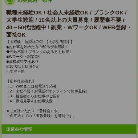
応募資格・条件
職種未経験OK / 社会人未経験OK / ブランクOK /
大学生歓迎 / 10名以上の大量募集 / 履歴書不要 /
40～50代活躍中 / 副業・WワークOK / WEB登録・
面接OK
【未経験・無資格OK】【大学生活躍中】
◆お仕事を始めた方の60％が未経験！
◆年齢不問！ブランクのある方も歓迎！
◆Wワーク・副業OK
◆資格取得支援あり
※10名以上採用予定
※学歴不問
【応募後の流れ】
（1）Webまたはお電話で応募
（2）来社不要！お電話orオンラインで簡単登録♪
（3）担当者からお仕事のご紹介
（4）職場見学＆お仕事決定
★ご来社いただく『登録会』や、
ご自宅近くでの『出張登録』も可能です。
派遣会社情報