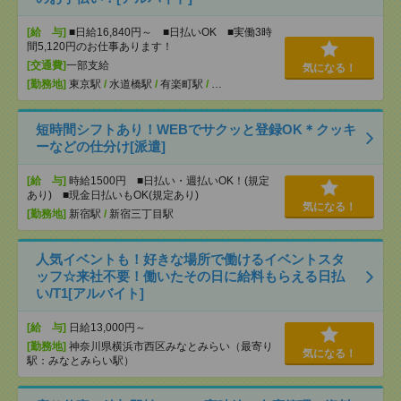
[給 与]
■日給16,840円～ ■日払いOK ■実働3時
間5,120円のお仕事あります！
[交通費]
一部支給
気になる！
[勤務地]
東京駅
/
水道橋駅
/
有楽町駅
/
…
短時間シフトあり！WEBでサクッと登録OK＊クッキ
ーなどの仕分け[派遣]
[給 与]
時給1500円 ■日払い・週払いOK！(規定
あり) ■現金日払いもOK(規定あり)
気になる！
[勤務地]
新宿駅
/
新宿三丁目駅
人気イベントも！好きな場所で働けるイベントスタ
ッフ☆来社不要！働いたその日に給料もらえる日払
い/T1[アルバイト]
[給 与]
日給13,000円～
[勤務地]
神奈川県横浜市西区みなとみらい（最寄り
気になる！
駅：みなとみらい駅）