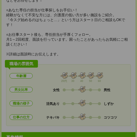
などをお任せします！
○あなた専任の担当が仕事探しをお手伝い！
経験がなくて不安な方には、介護度の低い方が多い施設をご紹介。
「今スグ始めるのはちょっと…」という方はスタート日のご相談もOKで
す！
○お仕事スタート後も、専任担当が手厚くフォロー。
月1～2回程度、面談を行っています。困ったことがあったらお気軽にご相
談ください！
※詳細は面談時にお伝えします。
職場の雰囲気
年齢層
20代
30
40
50
60
男女比率
女性
男性
職場の様子
活気あり
しずか
仕事の仕方
テキパキ
コツコツ