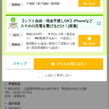
〒194-0022 東京都町田市森野1-33-11 町田森野ビル1階
以上
戸塚駅 / 東戸塚駅 / 舞岡駅
気になる!
TEL：0120-713-515
勤務地
担当：採用担当
越谷支店
〒343-0816
【シフト自由・現金手渡しOK】iPhoneなど
埼玉県越谷市弥生町1-4 越谷弥生ビル3階
スマホの充電を繋げるだけ！[派遣]
TEL：0120-713-515
担当：採用担当
時給1414円～ ▼日払いOK（規定あ
給与
厚木支店
り） ■初勤務手当あり ※規定によ
る
神奈川県厚木市旭町1-2-1 日本生命本厚木ビル7階
新宿駅から徒歩 / 新宿三丁目駅から徒
気になる!
勤務地
TEL：0120-713-515
歩 / 高田馬場駅から徒歩 / …
担当：採用担当
藤沢支店
〒251-0025
スキップ
どちらも気になる！
神奈川県藤沢市鵠沼石上1丁目5番2号
日本生命藤沢ビル2階
TEL：0120-713-515
しばらく表示しない
担当：採用担当
甲府支店
〒400-0031 山梨県甲府市丸の内2-30-3 甲府丸の内ビル5階
TEL：0120-713-515
担当：採用担当
品川支店
〒160-0023