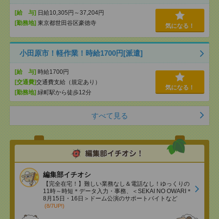
[給 与]
日給10,305円～37,204円
[勤務地]
東京都世田谷区豪徳寺
気になる！
小田原市！軽作業！時給1700円[派遣]
[給 与]
時給1700円
[交通費]
交通費支給（規定あり）
気になる！
[勤務地]
緑町駅から徒歩12分
すべて見る
編集部イチオシ
【完全在宅！】難しい業務なし＆電話なし！ゆっくりの
11時～時短＊データ入力・事務、＜SEKAI NO OWARI＊
8月15日・16日＞ドーム公演のサポートバイトなど
(8/7UP!)