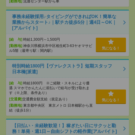
[勤務地]
流通センター駅から車
事務未経験採用♪タイピングができればOK！簡単な
業務からスタート♪｜駅チカ徒歩5分｜週4日～OK｜
[アルバイト]
[給 与]
時給1,300円～1,500円
[勤務地]
神奈川県横浜市中区相生町3-63ヤオマサビ
気になる！
ル5階（最寄り駅：関内駅）
特別時給1800円【ヴァレクストラ】短期スタッフ
日本橋[派遣]
[給 与]
時給1800円 ※ご経験・スキルにより優
遇 スマホでかんたんに前払いで給与が受け取れま
す（※上限、条件あり）
[交通費]
交通費全額支給（規定あり）
気になる！
[勤務地]
東京都中央区 東京メトロ 日本橋駅から直
結（徒歩1分）
【日払い・未経験歓迎！】稼ぎたい日にサクッと勤
務！単発・週1日～自由シフトの軽作業[アルバイト]