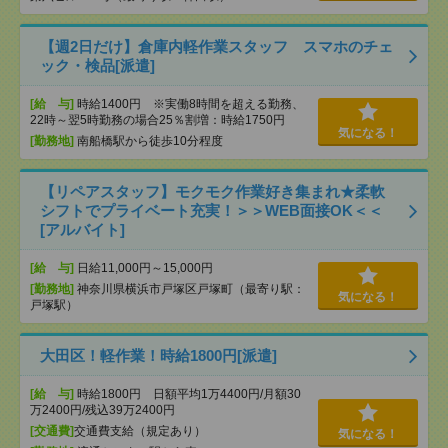
【週2日だけ】倉庫内軽作業スタッフ スマホのチェ
ック・検品[派遣]
[給 与]
時給1400円 ※実働8時間を超える勤務、
22時～翌5時勤務の場合25％割増：時給1750円
気になる！
[勤務地]
南船橋駅から徒歩10分程度
【リペアスタッフ】モクモク作業好き集まれ★柔軟
シフトでプライベート充実！＞＞WEB面接OK＜＜
[アルバイト]
[給 与]
日給11,000円～15,000円
[勤務地]
神奈川県横浜市戸塚区戸塚町（最寄り駅：
気になる！
戸塚駅）
大田区！軽作業！時給1800円[派遣]
[給 与]
時給1800円 日額平均1万4400円/月額30
万2400円/残込39万2400円
[交通費]
交通費支給（規定あり）
気になる！