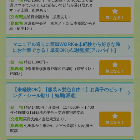
[給 与]
時給1800円 ※ご経験・スキルにより優
遇 スマホでかんたんに前払いで給与が受け取れま
す（※上限、条件あり）
[交通費]
交通費全額支給（規定あり）
気になる！
[勤務地]
東京都中央区 東京メトロ 日本橋駅から直
結（徒歩1分）
マニュアル通りに簡単WORK◆未経験から好きな時
にお仕事できる！単発OK◎試験監督[アルバイト]
[給 与]
時給1,300円～
[勤務地]
神奈川県横浜市戸塚区戸塚町（最寄り駅：
気になる！
戸塚駅）
【未経験OK】【服装＆髪色自由！】お菓子のピッキ
ング・シール貼り｜短期[派遣]
[給 与]
時給1400円／月収例：117,600円＝1,400
円×4時間×21日勤務の場合＋交通費別途支給
[交通費]
実費支給／当社規定あり。
気になる！
[勤務地]
七里駅から車6分
/
大宮公園駅
/
大宮(埼玉
県)駅