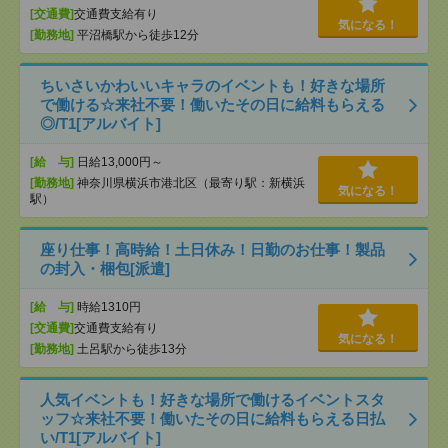
[交通費]
交通費支給有り
気になる！
[勤務地]
平沼橋駅から徒歩12分
ちいさいかわいいキャラのイベントも！好きな場所
で働ける☆来社不要！働いたその日に給料もらえる
◎/T1[アルバイト]
[給 与]
日給13,000円～
[勤務地]
神奈川県横浜市港北区（最寄り駅：新横浜
気になる！
駅）
座り仕事！高時給！土日休み！日勤のお仕事！製品
の封入・梱包[派遣]
[給 与]
時給1310円
[交通費]
交通費支給有り
気になる！
[勤務地]
土呂駅から徒歩13分
人気イベントも！好きな場所で働けるイベントスタ
ッフ☆来社不要！働いたその日に給料もらえる日払
い/T1[アルバイト]