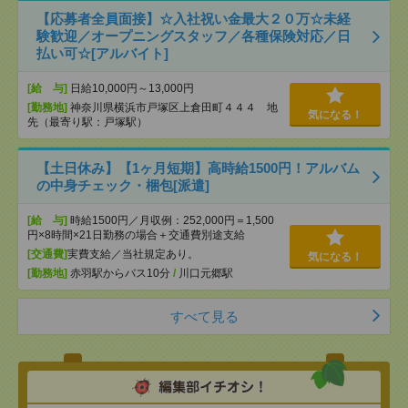
【応募者全員面接】☆入社祝い金最大２０万☆未経
験歓迎／オープニングスタッフ／各種保険対応／日
払い可☆[アルバイト]
[給 与]
日給10,000円～13,000円
[勤務地]
神奈川県横浜市戸塚区上倉田町４４４ 地
気になる！
先（最寄り駅：戸塚駅）
【土日休み】【1ヶ月短期】高時給1500円！アルバム
の中身チェック・梱包[派遣]
[給 与]
時給1500円／月収例：252,000円＝1,500
円×8時間×21日勤務の場合＋交通費別途支給
[交通費]
実費支給／当社規定あり。
気になる！
[勤務地]
赤羽駅からバス10分
/
川口元郷駅
すべて見る