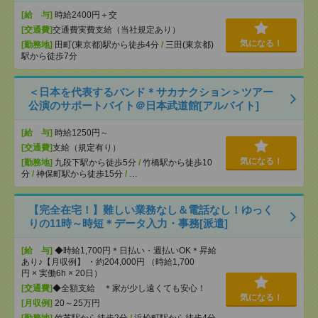
[給 与]
時給2400円＋交
[交通費]
交通費実費支給（当社規定あり）
気になる！
[勤務地]
田町(東京都)駅から徒歩4分
/
三田(東京都)
駅から徒歩7分
＜日本を代表するバンド＊サカナクション＞ツアー
公演のサポートバイト＠日本武道館[アルバイト]
[給 与]
時給1250円～
[交通費]
支給（規定有り）
気になる！
[勤務地]
九段下駅から徒歩5分
/
竹橋駅から徒歩10
分
/
神保町駅から徒歩15分
/
…
【完全在宅！】難しい業務なし＆電話なし！ゆっく
りの11時～時短＊データ入力・事務[派遣]
[給 与]
◆時給1,700円＊日払い・週払いOK＊昇給
あり♪【月収例】 ・約204,000円 （時給1,700
円 × 実働6h × 20日）
[交通費]
◆全額支給 ＊家が少し遠くても安心！
気になる！
[月収例]
20～25万円