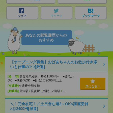
シェア
ツイート
ブックマーク
あなたの閲覧履歴からの
おすすめ
【オープニング募集】おばあちゃんのお散歩付き添
いも仕事の1つ[派遣]
[給 与]
無資格未経験：時給1500円～ ■週払い
OK ■扶養内OK ■日収1万2000円以上
[交通費]
交通費全額支給
気になる！
[勤務地]
藤沢駅
/
長後駅
/
片瀬江ノ島駅
/
…
＼！完全在宅！／土日含む週2～OK<講座受付
>@2400円[派遣]