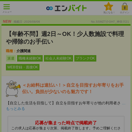
0
メニュー
気になる！
ログイン
NEW
掲載日 :2026
/
08
/
06
No.SSMZT介GH7_神奈川21
【年齢不問】週2日～OK！少人数施設で料理
や掃除のお手伝い
職種：
介護関連
派遣
職種未経験OK
社会人未経験OK
ブランクOK
WEB登録・面接OK
＜お給料は速払い！＞自立を目指すお年寄りをお手
伝い。負担が少ないのも魅力です！
【自立した生活を目指して】自立を目指すお年寄りが他の利用者さ
...
もっとみる
応募が集まった時点で掲載終了
この求人は応募が集まり次第、掲載終了致します。予めご理解くださ