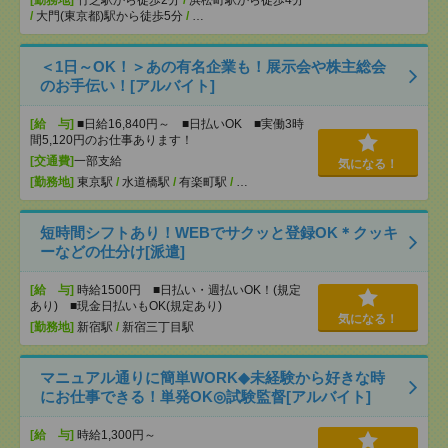
[勤務地]
竹芝駅から徒歩2分
/
浜松町駅から徒歩4分
/
大門(東京都)駅から徒歩5分
/
…
＜1日～OK！＞あの有名企業も！展示会や株主総会
のお手伝い！[アルバイト]
[給 与]
■日給16,840円～ ■日払いOK ■実働3時
間5,120円のお仕事あります！
[交通費]
一部支給
気になる！
[勤務地]
東京駅
/
水道橋駅
/
有楽町駅
/
…
短時間シフトあり！WEBでサクッと登録OK＊クッキ
ーなどの仕分け[派遣]
[給 与]
時給1500円 ■日払い・週払いOK！(規定
あり) ■現金日払いもOK(規定あり)
気になる！
[勤務地]
新宿駅
/
新宿三丁目駅
マニュアル通りに簡単WORK◆未経験から好きな時
にお仕事できる！単発OK◎試験監督[アルバイト]
[給 与]
時給1,300円～