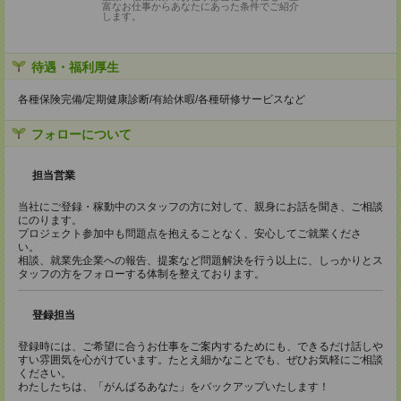
富なお仕事からあなたにあった条件でご紹介
します。
待遇・福利厚生
各種保険完備/定期健康診断/有給休暇/各種研修サービスなど
フォローについて
担当営業
当社にご登録・稼動中のスタッフの方に対して、親身にお話を聞き、ご相談
にのります。
プロジェクト参加中も問題点を抱えることなく、安心してご就業くださ
い。
相談、就業先企業への報告、提案など問題解決を行う以上に、しっかりとス
タッフの方をフォローする体制を整えております。
登録担当
登録時には、ご希望に合うお仕事をご案内するためにも、できるだけ話しや
すい雰囲気を心がけています。たとえ細かなことでも、ぜひお気軽にご相談
ください。
わたしたちは、「がんばるあなた」をバックアップいたします！