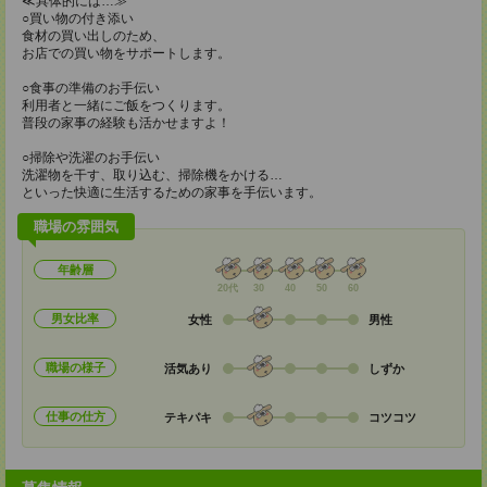
≪具体的には…≫
○買い物の付き添い
食材の買い出しのため、
お店での買い物をサポートします。
○食事の準備のお手伝い
利用者と一緒にご飯をつくります。
普段の家事の経験も活かせますよ！
○掃除や洗濯のお手伝い
洗濯物を干す、取り込む、掃除機をかける…
といった快適に生活するための家事を手伝います。
職場の雰囲気
年齢層
20代
30
40
50
60
男女比率
女性
男性
職場の様子
活気あり
しずか
仕事の仕方
テキパキ
コツコツ