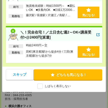
錦糸町介護オフィス・錦糸町医療オフィス
無資格未経験：時給1500円～ ■週払
給与
〒130-0013 東京都墨田区錦糸一丁目2番1号 アルカセントラル18F
いOK ■扶養内OK ■日収1万2000円
以上
藤沢駅 / 長後駅 / 片瀬江ノ島駅 / …
気になる!
TEL：03-5637-1151
勤務地
FAX：03-5637-1388
担当：採用担当
西東京医療オフィス
＼！完全在宅！／土日含む週2～OK<講座受
〒180-0004 東京都武蔵野市吉祥寺本町1丁目14番5号 吉祥寺本町ビル5F
付>@2400円[派遣]
TEL：0422-23-0901
時給2400円＋交
FAX：0422-23-0905
給与
担当：採用担当
田町(東京都)駅から徒歩4分 / 三田(東
勤務地
気になる!
京都)駅から徒歩7分
町田介護オフィス
〒194-0022 東京都町田市森野1丁目36番14号 ビオレ町田ビル3F
TEL：042-728-3021
FAX：042-728-3025
スキップ
どちらも気になる！
担当：採用担当
川崎医療オフィス・横浜医療オフィス
しばらく表示しない
〒210-0007 神奈川県川崎市川崎区駅前本町3-1 NMF川崎東口ビル7F
TEL：044-233-3501
FAX：044-233-4305
担当：採用担当者
横浜介護オフィス