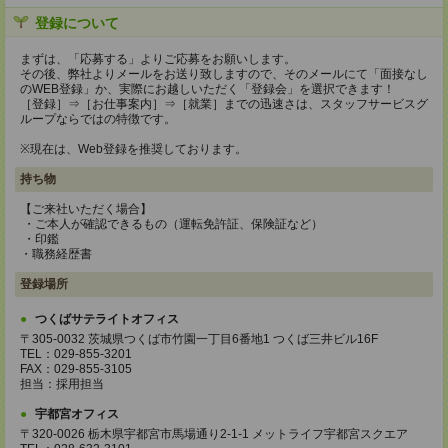
登録について
まずは、「応募する」よりご応募をお願いします。
その後、弊社よりメールをお送り致しますので、そのメールにて「面接なし
のWEB登録」か、実際にお越しいただく「登録会」を選択できます！
［登録］⇒［お仕事案内］⇒［就業］までの迅速さは、スタッフサービスグ
ループならではの特徴です。
※現在は、Web登録を推奨しております。
持ち物
【ご来社いただく場合】
・ご本人が確認できるもの（運転免許証、保険証など）
・印鑑
・職務経歴書
登録場所
つくばサテライトオフィス
〒305-0032 茨城県つくば市竹園一丁目6番地1 つくば三井ビル16F
TEL：029-855-3201
FAX：029-855-3105
担当：採用担当
宇都宮オフィス
〒320-0026 栃木県宇都宮市馬場通り2-1-1 メットライフ宇都宮スクエア