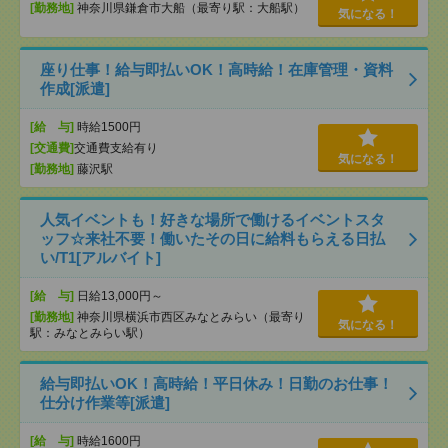
[勤務地]
神奈川県鎌倉市大船（最寄り駅：大船駅）
気になる！
座り仕事！給与即払いOK！高時給！在庫管理・資料
作成[派遣]
[給 与]
時給1500円
[交通費]
交通費支給有り
気になる！
[勤務地]
藤沢駅
人気イベントも！好きな場所で働けるイベントスタ
ッフ☆来社不要！働いたその日に給料もらえる日払
い/T1[アルバイト]
[給 与]
日給13,000円～
[勤務地]
神奈川県横浜市西区みなとみらい（最寄り
気になる！
駅：みなとみらい駅）
給与即払いOK！高時給！平日休み！日勤のお仕事！
仕分け作業等[派遣]
[給 与]
時給1600円