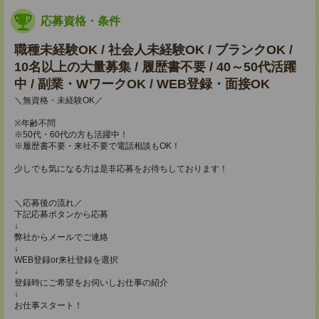
応募資格・条件
職種未経験OK / 社会人未経験OK / ブランクOK /
10名以上の大量募集 / 履歴書不要 / 40～50代活躍
中 / 副業・WワークOK / WEB登録・面接OK
＼無資格・未経験OK／
※年齢不問
※50代・60代の方も活躍中！
※履歴書不要・来社不要で電話相談もOK！
少しでも気になる方は是非応募をお待ちしております！
＼応募後の流れ／
下記応募ボタンから応募
↓
弊社からメールでご連絡
↓
WEB登録or来社登録を選択
↓
登録時にご希望をお伺いしお仕事の紹介
↓
お仕事スタート！