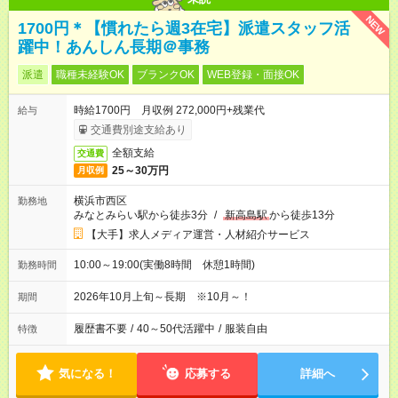
NEW
1700円＊【慣れたら週3在宅】派遣スタッフ活
躍中！あんしん長期＠事務
派遣
職種未経験OK
ブランクOK
WEB登録・面接OK
時給1700円 月収例 272,000円+残業代
給与
交通費別途支給あり
全額支給
交通費
25～30万円
月収例
横浜市西区
勤務地
みなとみらい駅から徒歩3分
/
新高島駅
から徒歩13分
【大手】求人メディア運営・人材紹介サービス
10:00～19:00(実働8時間 休憩1時間)
勤務時間
2026年10月上旬～長期 ※10月～！
期間
履歴書不要
/
40～50代活躍中
/
服装自由
特徴
気になる！
応募する
詳細へ