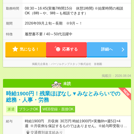
08:30～16:45(実働7時間15分 休憩1時間) ※始業時間の相談
勤務時間
OK（8時～や、9時～も相談できます）
2026年09月上旬～長期 ※9月～！
期間
履歴書不要
/
40～50代活躍中
特徴
気になる！
応募する
詳細へ
掲載元企業名
パーソルテンプスタッフ株式会社 首都圏
掲載日：2026.08.04
未読
NEW
時給1900円！残業ほぼなし▼みなとみらいでの
総務・人事・労務
派遣
ブランクOK
WEB登録・面接OK
時給1900円 月収例 30万円 時給1900円×実働8h×週5日×4
給与
週 ※月収例を保証するものではありません。※給与即受取りサ
ービス利用可（利用条件有）
交通費別途支給あり