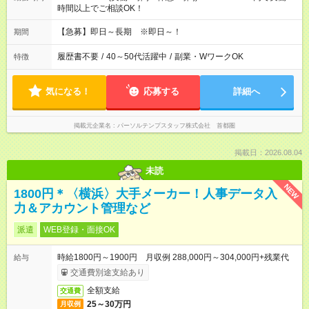
時間以上でご相談OK！
【急募】即日～長期 ※即日～！
期間
履歴書不要
/
40～50代活躍中
/
副業・WワークOK
特徴
気になる！
応募する
詳細へ
掲載元企業名
パーソルテンプスタッフ株式会社 首都圏
掲載日：2026.08.04
未読
NEW
1800円＊〈横浜〉大手メーカー！人事データ入
力＆アカウント管理など
派遣
WEB登録・面接OK
時給1800円～1900円 月収例 288,000円～304,000円+残業代
給与
交通費別途支給あり
全額支給
交通費
25～30万円
月収例