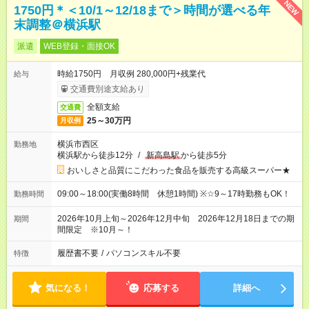
NEW
1750円＊＜10/1～12/18まで＞時間が選べる年
末調整＠横浜駅
派遣
WEB登録・面接OK
時給1750円 月収例 280,000円+残業代
給与
交通費別途支給あり
全額支給
交通費
25～30万円
月収例
横浜市西区
勤務地
横浜駅から徒歩12分
/
新高島駅
から徒歩5分
おいしさと品質にこだわった食品を販売する高級スーパー★
09:00～18:00(実働8時間 休憩1時間) ※☆9～17時勤務もOK！
勤務時間
2026年10月上旬～2026年12月中旬 2026年12月18日までの期
期間
間限定 ※10月～！
履歴書不要
/
パソコンスキル不要
特徴
気になる！
応募する
詳細へ