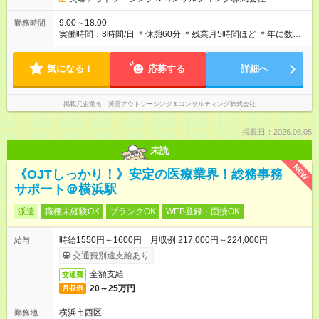
9:00～18:00
勤務時間
実働時間：8時間/日 ＊休憩60分 ＊残業月5時間ほど ＊年に数
回、イベント対応で時差出勤があります（12～21時など）
気になる！
応募する
詳細へ
掲載元企業名
芙蓉アウトソーシング＆コンサルティング株式会社
掲載日：2026.08.05
未読
NEW
《OJTしっかり！》安定の医療業界！総務事務
サポート＠横浜駅
派遣
職種未経験OK
ブランクOK
WEB登録・面接OK
時給1550円～1600円 月収例 217,000円～224,000円
給与
交通費別途支給あり
全額支給
交通費
20～25万円
月収例
横浜市西区
勤務地