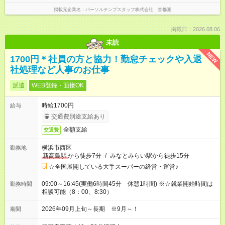
掲載元企業名
パーソルテンプスタッフ株式会社 首都圏
掲載日：2026.08.06
未読
NEW
1700円＊社員の方と協力！勤怠チェックや入退
社処理など人事のお仕事
派遣
WEB登録・面接OK
時給1700円
給与
交通費別途支給あり
全額支給
交通費
横浜市西区
勤務地
新高島駅
から徒歩7分
/
みなとみらい駅から徒歩15分
☆全国展開している大手スーパーの経営・運営♪
09:00～16:45(実働6時間45分 休憩1時間) ※☆就業開始時間は
勤務時間
相談可能（8：00、8:30）
2026年09月上旬～長期 ※9月～！
期間