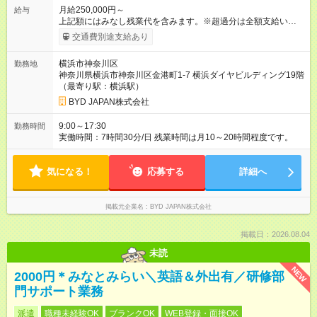
月給250,000円～
給与
上記額にはみなし残業代を含みます。※超過分は全額支給いたし
ます。 みなし残業代 65,952円 以上／月 みなし残業時間 45時間
交通費別途支給あり
／月 月給＋賞与年2回（賞与金額は月給を基に算出します） ※超
過分は全額支給します。 ※固定残業代内訳 法定内10時間／
横浜市神奈川区
勤務地
12,270円～ 法定外35時間／53,682円～ 【試用期間】試用期間
神奈川県横浜市神奈川区金港町1‐7 横浜ダイヤビルディング19階
あり 試用期間の長さ：3ヶ月 雇用形態、給与は本採用時と同じ
（最寄り駅：横浜駅）
です。
BYD JAPAN株式会社
9:00～17:30
勤務時間
実働時間：7時間30分/日 残業時間は月10～20時間程度です。
気になる！
応募する
詳細へ
掲載元企業名
BYD JAPAN株式会社
掲載日：2026.08.04
未読
NEW
2000円＊みなとみらい＼英語＆外出有／研修部
門サポート業務
派遣
職種未経験OK
ブランクOK
WEB登録・面接OK