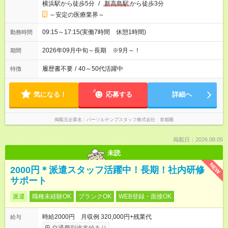
横浜駅から徒歩5分
/
新高島駅
から徒歩3分
～安定の医療業界～
09:15～17:15(実働7時間 休憩1時間)
勤務時間
2026年09月中旬～長期 ※9月～！
期間
履歴書不要
/
40～50代活躍中
特徴
気になる！
応募する
詳細へ
掲載元企業名
パーソルテンプスタッフ株式会社 首都圏
掲載日：2026.08.05
未読
NEW
2000円＊派遣スタッフ活躍中！長期！社内研修
サポート
派遣
職種未経験OK
ブランクOK
WEB登録・面接OK
時給2000円 月収例 320,000円+残業代
給与