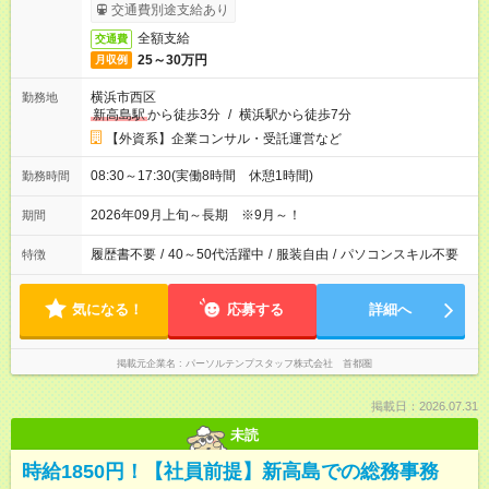
交通費別途支給あり
全額支給
交通費
25～30万円
月収例
横浜市西区
勤務地
新高島駅
から徒歩3分
/
横浜駅から徒歩7分
【外資系】企業コンサル・受託運営など
08:30～17:30(実働8時間 休憩1時間)
勤務時間
2026年09月上旬～長期 ※9月～！
期間
履歴書不要
/
40～50代活躍中
/
服装自由
/
パソコンスキル不要
特徴
気になる！
応募する
詳細へ
掲載元企業名
パーソルテンプスタッフ株式会社 首都圏
掲載日：2026.07.31
未読
時給1850円！【社員前提】新高島での総務事務