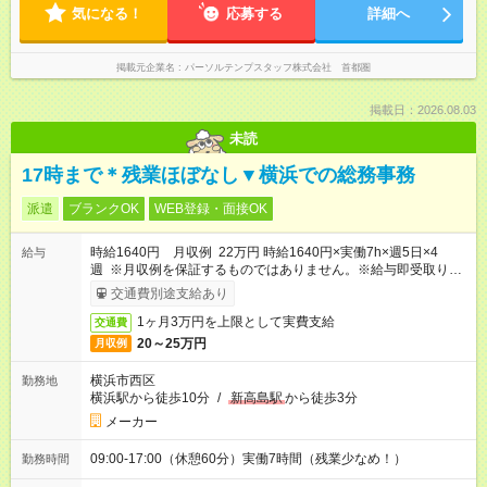
気になる！
応募する
詳細へ
掲載元企業名
パーソルテンプスタッフ株式会社 首都圏
掲載日：2026.08.03
未読
17時まで＊残業ほぼなし▼横浜での総務事務
派遣
ブランクOK
WEB登録・面接OK
時給1640円 月収例 22万円 時給1640円×実働7h×週5日×4
給与
週 ※月収例を保証するものではありません。※給与即受取りサ
ービス利用可（利用条件有）
交通費別途支給あり
1ヶ月3万円を上限として実費支給
交通費
20～25万円
月収例
横浜市西区
勤務地
横浜駅から徒歩10分
/
新高島駅
から徒歩3分
メーカー
09:00-17:00（休憩60分）実働7時間（残業少なめ！）
勤務時間