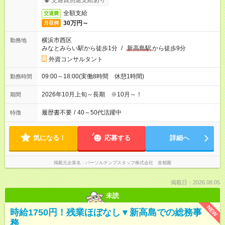
交通費別途支給あり
全額支給
交通費
30万円～
月収例
横浜市西区
勤務地
みなとみらい駅から徒歩1分
/
新高島駅
から徒歩9分
外資コンサルタント
09:00～18:00(実働8時間 休憩1時間)
勤務時間
2026年10月上旬～長期 ※10月～！
期間
履歴書不要
/
40～50代活躍中
特徴
気になる！
応募する
詳細へ
掲載元企業名
パーソルテンプスタッフ株式会社 首都圏
掲載日：2026.08.05
未読
NEW
時給1750円！残業ほぼなし▼新高島での総務事
務