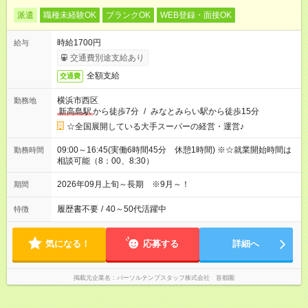
派遣
職種未経験OK
ブランクOK
WEB登録・面接OK
時給1700円
給与
交通費別途支給あり
全額支給
交通費
横浜市西区
勤務地
新高島駅
から徒歩7分
/
みなとみらい駅から徒歩15分
☆全国展開している大手スーパーの経営・運営♪
09:00～16:45(実働6時間45分 休憩1時間) ※☆就業開始時間は
勤務時間
相談可能（8：00、8:30）
2026年09月上旬～長期 ※9月～！
期間
履歴書不要
/
40～50代活躍中
特徴
気になる！
応募する
詳細へ
掲載元企業名
パーソルテンプスタッフ株式会社 首都圏