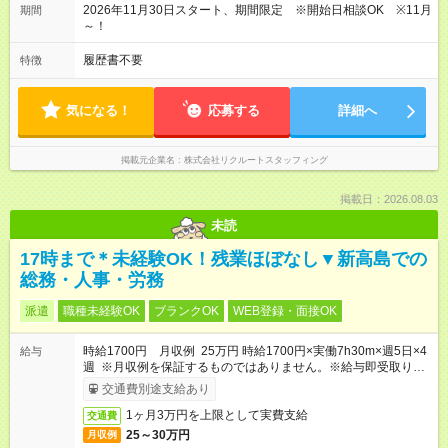
2026年11月30日スタート、期間限定 ※開始日相談OK ※11月
期間
～！
履歴書不要
特徴
気になる！
応募する
詳細へ
掲載元企業名
株式会社リクルートスタッフィング
掲載日：2026.08.03
未読
17時まで＊未経験OK！残業ほぼなし▼新高島での
総務・人事・労務
派遣
職種未経験OK
ブランクOK
WEB登録・面接OK
時給1700円 月収例 25万円 時給1700円×実働7h30m×週5日×4
給与
週 ※月収例を保証するものではありません。※給与即受取りサ
ービス利用可（利用条件有）
交通費別途支給あり
1ヶ月3万円を上限として実費支給
交通費
25～30万円
月収例