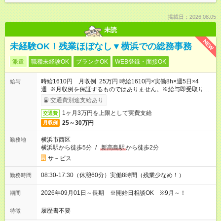
掲載日：2026.08.05
未読
NEW
未経験OK！残業ほぼなし▼横浜での総務事務
派遣
職種未経験OK
ブランクOK
WEB登録・面接OK
時給1610円 月収例 25万円 時給1610円×実働8h×週5日×4
給与
週 ※月収例を保証するものではありません。※給与即受取りサ
ービス利用可（利用条件有）
交通費別途支給あり
1ヶ月3万円を上限として実費支給
交通費
25～30万円
月収例
横浜市西区
勤務地
横浜駅から徒歩5分
/
新高島駅
から徒歩2分
サ－ビス
08:30-17:30（休憩60分）実働8時間（残業少なめ！）
勤務時間
2026年09月01日～長期 ※開始日相談OK ※9月～！
期間
履歴書不要
特徴