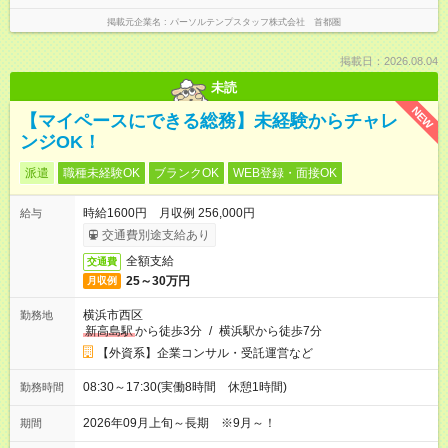
掲載元企業名
パーソルテンプスタッフ株式会社 首都圏
掲載日：2026.08.04
未読
NEW
【マイペースにできる総務】未経験からチャレ
ンジOK！
派遣
職種未経験OK
ブランクOK
WEB登録・面接OK
時給1600円 月収例 256,000円
給与
交通費別途支給あり
全額支給
交通費
25～30万円
月収例
横浜市西区
勤務地
新高島駅
から徒歩3分
/
横浜駅から徒歩7分
【外資系】企業コンサル・受託運営など
08:30～17:30(実働8時間 休憩1時間)
勤務時間
2026年09月上旬～長期 ※9月～！
期間