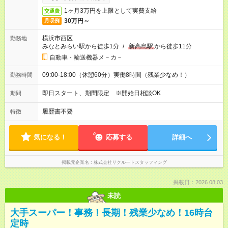
1ヶ月3万円を上限として実費支給
交通費
30万円～
月収例
横浜市西区
勤務地
みなとみらい駅から徒歩1分
/
新高島駅
から徒歩11分
自動車・輸送機器メ－カ－
09:00-18:00（休憩60分）実働8時間（残業少なめ！）
勤務時間
即日スタート、期間限定 ※開始日相談OK
期間
履歴書不要
特徴
気になる！
応募する
詳細へ
掲載元企業名
株式会社リクルートスタッフィング
掲載日：2026.08.03
未読
大手スーパー！事務！長期！残業少なめ！16時台
定時