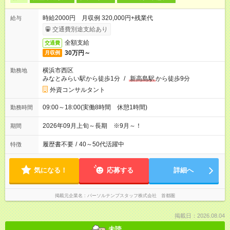
時給2000円 月収例 320,000円+残業代
給与
交通費別途支給あり
全額支給
交通費
30万円～
月収例
横浜市西区
勤務地
みなとみらい駅から徒歩1分
/
新高島駅
から徒歩9分
外資コンサルタント
09:00～18:00(実働8時間 休憩1時間)
勤務時間
2026年09月上旬～長期 ※9月～！
期間
履歴書不要
/
40～50代活躍中
特徴
気になる！
応募する
詳細へ
掲載元企業名
パーソルテンプスタッフ株式会社 首都圏
掲載日：2026.08.04
未読