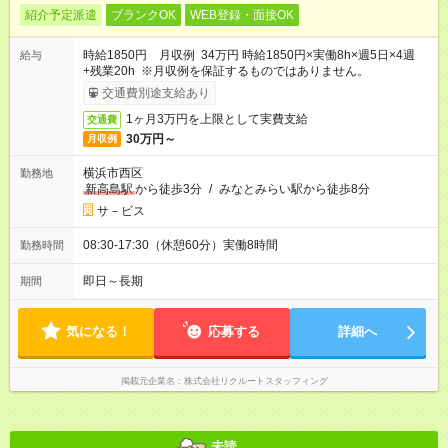
紹介予定派遣
ブランクOK
WEB登録・面接OK
時給1850円 月収例 34万円 時給1850円×実働8h×週5日×4週
給与
+残業20h ※月収例を保証するものではありません。
交通費別途支給あり
1ヶ月3万円を上限として実費支給
交通費
30万円～
月収例
横浜市西区
勤務地
新高島駅
から徒歩3分
/
みなとみらい駅から徒歩8分
サ－ビス
08:30-17:30（休憩60分）実働8時間
勤務時間
即日～長期
期間
気になる！
応募する
詳細へ
掲載元企業名
株式会社リクルートスタッフィング
未読