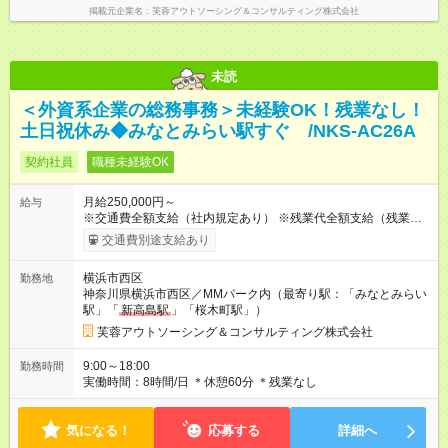
掲載元企業名
芙蓉アウトソーシング＆コンサルティング株式会社
未読
＜外資系企業の総務事務＞未経験OK！残業なし！
土日祝休み◆みなとみらい駅すぐ /NKS-AC26A
契約社員
職種未経験OK
月給250,000円～
給与
※交通費全額支給（社内規定あり） ※残業代全額支給（残業が発
生した場合は全額支給いたします。みなし残業代は含みませ
交通費別途支給あり
ん） 【試用期間】試用期間なし
横浜市西区
勤務地
神奈川県横浜市西区／MMパーク内（最寄り駅：「みなとみらい
駅」「
新高島駅
」「桜木町駅」）
芙蓉アウトソーシング＆コンサルティング株式会社
9:00～18:00
勤務時間
実働時間：8時間/日 ＊休憩60分 ＊残業なし
気になる！
応募する
詳細へ