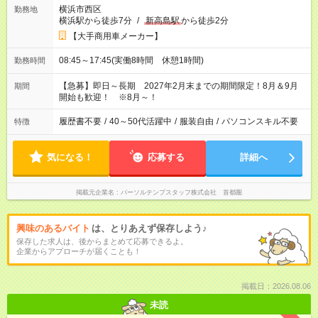
横浜市西区
勤務地
横浜駅から徒歩7分
/
新高島駅
から徒歩2分
【大手商用車メーカー】
08:45～17:45(実働8時間 休憩1時間)
勤務時間
【急募】即日～長期 2027年2月末までの期間限定！8月＆9月
期間
開始も歓迎！ ※8月～！
履歴書不要
/
40～50代活躍中
/
服装自由
/
パソコンスキル不要
特徴
気になる！
応募する
詳細へ
掲載元企業名
パーソルテンプスタッフ株式会社 首都圏
興味のあるバイト
は、とりあえず保存しよう♪
保存した求人は、後からまとめて応募できるよ。
企業からアプローチが届くことも！
掲載日：2026.08.06
未読