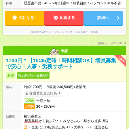
履歴書不要
/
40～50代活躍中
/
服装自由
/
パソコンスキル不要
特徴
気になる！
応募する
詳細へ
掲載元企業名
パーソルテンプスタッフ株式会社 首都圏
掲載日：2026.08.04
未読
NEW
1700円＊【16:45定時！時間相談OK】増員募集
で安心！人事・労務サポート
派遣
WEB登録・面接OK
時給1700円 月収例 246,500円+残業代
給与
交通費別途支給あり
全額支給
交通費
20～25万円
月収例
横浜市西区
勤務地
新高島駅
から徒歩7分
/
みなとみらい駅から徒歩15分
＜全国に100店舗以上あり♪＞大手スーパー運営会社