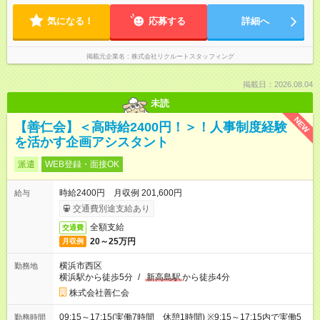
気になる！
応募する
詳細へ
掲載元企業名
株式会社リクルートスタッフィング
掲載日：2026.08.04
未読
NEW
【善仁会】＜高時給2400円！＞！人事制度経験
を活かす企画アシスタント
派遣
WEB登録・面接OK
時給2400円 月収例 201,600円
給与
交通費別途支給あり
全額支給
交通費
20～25万円
月収例
横浜市西区
勤務地
横浜駅から徒歩5分
/
新高島駅
から徒歩4分
株式会社善仁会
09:15～17:15(実働7時間 休憩1時間) ※9:15～17:15内で実働5
勤務時間