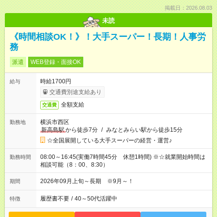
掲載日：2026.08.03
未読
《時間相談OK！》！大手スーパー！長期！人事労
務
派遣
WEB登録・面接OK
時給1700円
給与
交通費別途支給あり
全額支給
交通費
横浜市西区
勤務地
新高島駅
から徒歩7分
/
みなとみらい駅から徒歩15分
☆全国展開している大手スーパーの経営・運営♪
08:00～16:45(実働7時間45分 休憩1時間) ※☆就業開始時間は
勤務時間
相談可能（8：00、8:30）
2026年09月上旬～長期 ※9月～！
期間
履歴書不要
/
40～50代活躍中
特徴