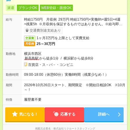
派遣
ブランクOK
WEB登録・面接OK
時給1750円 月収例 29万円 時給1750円×実働8h×週5日×4週
給与
+残業5h ※月収例を保証するものではありません。※給与即受取
りサービス利用可（利用条件有）
交通費別途支給あり
1ヶ月3万円を上限として実費支給
交通費
25～30万円
月収例
横浜市西区
勤務地
新高島駅
から徒歩1分
/
横浜駅から徒歩8分
百貨店・ス－パ－・コンビニ
09:00-18:00（休憩60分）実働8時間（残業少なめ！）
勤務時間
2026年10月26日スタート、期間限定 ※開始日相談OK ※10月
期間
～！
履歴書不要
特徴
気になる！
応募する
詳細へ
掲載元企業名
株式会社リクルートスタッフィング