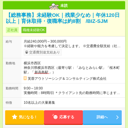
未読
【総務事務】未経験OK｜残業少なめ｜年休120日
以上｜育休取得・復職率は約8割 /BIZ-SJM
正社員
職種未経験OK
月給240,000円～300,000円
給与
※経験や能力を考慮して決定します。 ※交通費全額支給（社内規
定あり） ※残業代全額支給（みなし残業代は含みません。残業
交通費別途支給あり
が発生した場合は全額支給いたします） 【試用期間】試用期間
あり 試用期間の長さ：6ヶ月 雇用形態、給与は本採用時と同じ
横浜市西区
勤務地
です。
神奈川県横浜市西区（最寄り駅：「みなとみらい駅」「桜木町
駅」「
新高島駅
」）
芙蓉アウトソーシング＆コンサルティング株式会社
9:00～18:00
勤務時間
実働時間：8時間/日 ＊クライアント先の勤務時間に準じます。
＊平均残業時間は月10h程度と少なめ。定時退社の日も◎ 配属
先のクライアントにより異なります。
10名以上の大量募集
特徴
気になる！
応募する
詳細へ