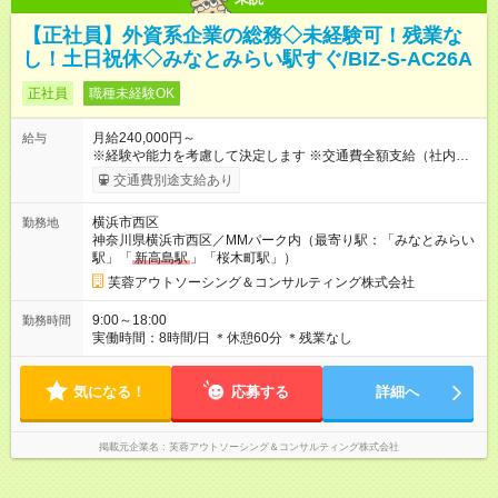
【正社員】外資系企業の総務◇未経験可！残業な
し！土日祝休◇みなとみらい駅すぐ/BIZ-S-AC26A
正社員
職種未経験OK
月給240,000円～
給与
※経験や能力を考慮して決定します ※交通費全額支給（社内規定
あり） ※残業代全額支給（みなし残業代は含みません。残業が
交通費別途支給あり
発生した場合は全額支給いたします） 【試用期間】試用期間あ
り 試用期間の長さ：6ヶ月 雇用形態、給与は本採用時と同じで
横浜市西区
勤務地
す。
神奈川県横浜市西区／MMパーク内（最寄り駅：「みなとみらい
駅」「
新高島駅
」「桜木町駅」）
芙蓉アウトソーシング＆コンサルティング株式会社
9:00～18:00
勤務時間
実働時間：8時間/日 ＊休憩60分 ＊残業なし
気になる！
応募する
詳細へ
掲載元企業名
芙蓉アウトソーシング＆コンサルティング株式会社