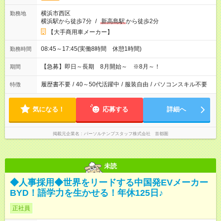
横浜市西区
勤務地
横浜駅から徒歩7分
/
新高島駅
から徒歩2分
【大手商用車メーカー】
08:45～17:45(実働8時間 休憩1時間)
勤務時間
【急募】即日～長期 8月開始～ ※8月～！
期間
履歴書不要
/
40～50代活躍中
/
服装自由
/
パソコンスキル不要
特徴
気になる！
応募する
詳細へ
掲載元企業名
パーソルテンプスタッフ株式会社 首都圏
未読
◆人事採用◆世界をリードする中国発EVメーカー
BYD！語学力を生かせる！年休125日♪
正社員