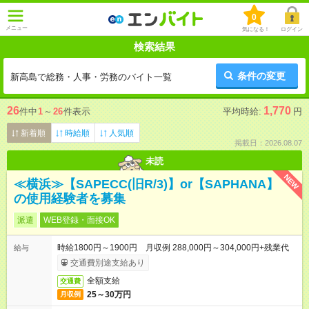
0
メニュー
気になる！
ログイン
検索結果
条件の変更
新高島で総務・人事・労務のバイト一覧
26
1,770
件中
1
～
26
件表示
平均時給:
円
新着順
時給順
人気順
掲載日：2026.08.07
未読
NEW
≪横浜≫【SAPECC(旧R/3)】or【SAPHANA】
の使用経験者を募集
派遣
WEB登録・面接OK
時給1800円～1900円 月収例 288,000円～304,000円+残業代
給与
交通費別途支給あり
全額支給
交通費
25～30万円
月収例