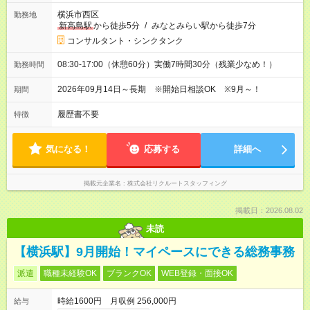
横浜市西区
勤務地
新高島駅
から徒歩5分
/
みなとみらい駅から徒歩7分
コンサルタント・シンクタンク
08:30-17:00（休憩60分）実働7時間30分（残業少なめ！）
勤務時間
2026年09月14日～長期 ※開始日相談OK ※9月～！
期間
履歴書不要
特徴
気になる！
応募する
詳細へ
掲載元企業名
株式会社リクルートスタッフィング
掲載日：2026.08.02
未読
【横浜駅】9月開始！マイペースにできる総務事務
派遣
職種未経験OK
ブランクOK
WEB登録・面接OK
時給1600円 月収例 256,000円
給与