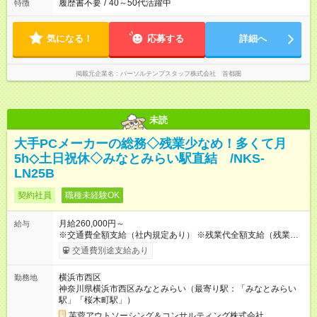
履歴書不要
/
40～50代活躍中
特徴
気になる！
応募する
詳細へ
掲載元企業名
パーソルテンプスタッフ株式会社 首都圏
未読
大手PCメーカーの総務◇残業少なめ！多くて月
5h◇土日祝休◇みなとみらい駅直結 /NKS-
LN25B
契約社員
職種未経験OK
月給260,000円～
給与
※交通費全額支給（社内規定あり） ※残業代全額支給（残業が発
生した場合は全額支給いたします。みなし残業代は含みませ
交通費別途支給あり
ん） 【試用期間】試用期間なし
横浜市西区
勤務地
神奈川県横浜市西区みなとみらい（最寄り駅：「みなとみらい
駅」「桜木町駅」）
芙蓉アウトソーシング＆コンサルティング株式会社