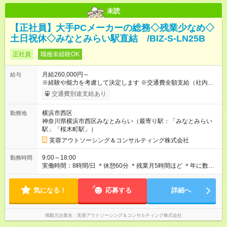
未読
【正社員】大手PCメーカーの総務◇残業少なめ◇
土日祝休◇みなとみらい駅直結 /BIZ-S-LN25B
正社員
職種未経験OK
月給260,000円～
給与
※経験や能力を考慮して決定します ※交通費全額支給（社内規定
あり） ※残業代全額支給（みなし残業代は含みません。残業が
交通費別途支給あり
発生した場合は全額支給いたします） 【試用期間】試用期間あ
り 試用期間の長さ：6ヶ月 雇用形態、給与は本採用時と同じで
横浜市西区
勤務地
す。
神奈川県横浜市西区みなとみらい（最寄り駅：「みなとみらい
駅」「桜木町駅」）
芙蓉アウトソーシング＆コンサルティング株式会社
9:00～18:00
勤務時間
実働時間：8時間/日 ＊休憩60分 ＊残業月5時間ほど ＊年に数
回、イベント対応で時差出勤があります（12～21時など）
気になる！
応募する
詳細へ
掲載元企業名
芙蓉アウトソーシング＆コンサルティング株式会社