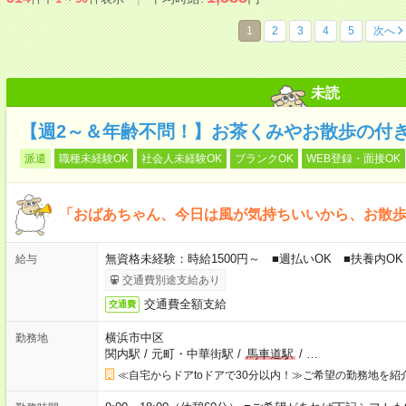
1
2
3
4
5
次へ
未読
【週2～＆年齢不問！】お茶くみやお散歩の付
派遣
職種未経験OK
社会人未経験OK
ブランクOK
WEB登録・面接OK
「おばあちゃん、今日は風が気持ちいいから、お散
無資格未経験：時給1500円～ ■週払いOK ■扶養内OK 
給与
交通費別途支給あり
交通費全額支給
交通費
横浜市中区
勤務地
関内駅
/
元町・中華街駅
/
馬車道駅
/
…
≪自宅からドアtoドアで30分以内！≫ご希望の勤務地を紹