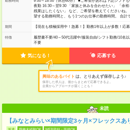
9:00～18:00（休憩60分） ■ご希望があれば下記シフトもOK！ 
勤務時間
夜勤 16:30～翌9:30 「家族と休みを合わせたい」 
残業はしたくない」 など、ご希望を教えてくださいね。
望する勤務時間と、もう1つのお仕事の勤務時間。 合計
【現在も積極採用中！急募！】勤務1年以上が多数！応募
期間
履歴書不要
/
40～50代活躍中
/
服装自由
/
シフト勤務
/
10名
特徴
不要
気になる！
応募する
興味のあるバイト
は、とりあえず保存しよう♪
保存した求人は、後からまとめて応募できるよ。
企業からアプローチが届くことも！
未読
【みなとみらい×期間限定3ヶ月×フレックスあ
派遣
職種未経験OK
WEB登録・面接OK