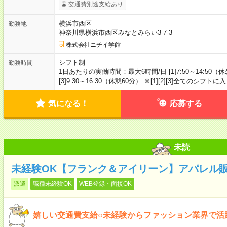
交通費別途支給あり
横浜市西区
勤務地
神奈川県横浜市西区みなとみらい3-7-3
株式会社ニチイ学館
シフト制
勤務時間
1日あたりの実働時間：最大6時間/日 [1]7:50～14:50（休憩6
[3]9:30～16:30（休憩60分） ※[1][2][3]全ての
気になる！
応募する
未読
未経験OK【フランク＆アイリーン】アパレル販
派遣
職種未経験OK
WEB登録・面接OK
嬉しい交通費支給○未経験からファッション業界で活