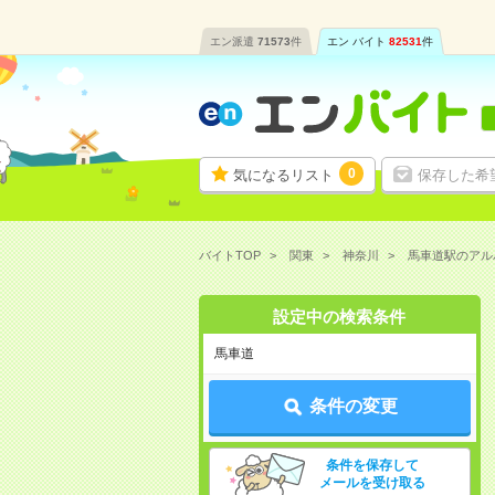
エン派遣
71573
件
エン バイト
82531
件
0
気になるリスト
保存した希
バイトTOP
関東
神奈川
馬車道駅のアル
設定中の検索条件
馬車道
条件の変更
条件を保存して
メールを受け取る