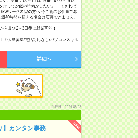
早番 7:00～16:00 遅番 10:00～19:00
「余裕を持って夕飯の準備がしたい」 「できれば
 ※Wワーク希望の方へ 今ご覧のお仕事で希
で週40時間を超える場合は応募できません。
から最短2～3日後に就業可能！
以上の大量募集
/
電話対応なし
/
パソコンスキル
詳細へ
掲載日：2026.08.08
NEW
り】カンタン事務