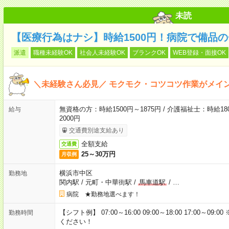
未読
【医療行為はナシ】時給1500円！病院で備品
派遣
職種未経験OK
社会人未経験OK
ブランクOK
WEB登録・面接OK
＼未経験さん必見／ モクモク・コツコツ作業がメイ
無資格の方：時給1500円～1875円 / 介護福祉士：時給180
給与
2000円
交通費別途支給あり
全額支給
交通費
25～30万円
月収例
横浜市中区
勤務地
関内駅
/
元町・中華街駅
/
馬車道駅
/
…
病院 ★勤務地選べます！
【シフト例】 07:00～16:00 09:00～18:00 17:00
勤務時間
ください！