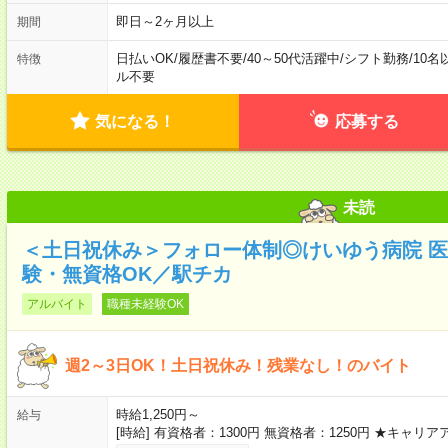
即日～2ヶ月以上
期間
日払いOK
/
履歴書不要
/
40～50代活躍中
/
シフト勤務
/
10名
特徴
ル不要
気になる！
応募する
未読
＜土日祝休み＞フォロー体制◎けいゆう病院 
験・無資格OK／駅チカ
アルバイト
職種未経験OK
週2～3日OK！土日祝休み！残業なし！のバイト
時給1,250円～
給与
[時給] 有資格者：1300円 無資格者：1250円 ★キャ