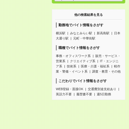
他の検索結果を見る
勤務地でバイト情報をさがす
横浜駅
みなとみらい駅
新高島駅
日本
大通り駅
元町・中華街駅
職種でバイト情報をさがす
事務・オフィスワーク系
販売・サービス・
営業系
クリエイティブ系
IT・エンジニ
ア系
技術系
医療・介護・福祉系
軽作
業・警備・イベント系
調査・教育・その他
こだわりでバイト情報をさがす
WEB登録・面接OK
交通費別途支給あり
英語力不要
履歴書不要
週5日勤務