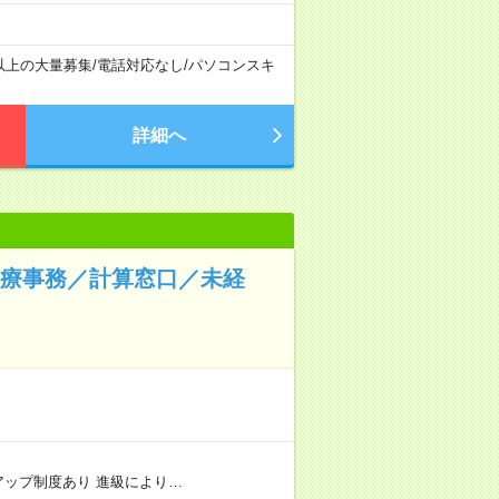
以上の大量募集
/
電話対応なし
/
パソコンスキ
詳細へ
医療事務／計算窓口／未経
リアアップ制度あり 進級により…