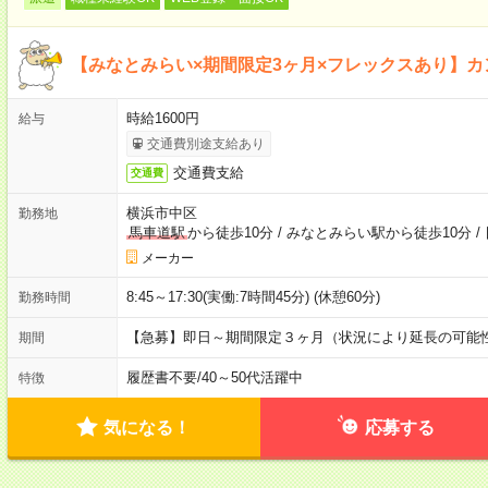
【みなとみらい×期間限定3ヶ月×フレックスあり】カ
時給1600円
給与
交通費別途支給あり
交通費支給
交通費
横浜市中区
勤務地
馬車道駅
から徒歩10分
/
みなとみらい駅から徒歩10分
/
メーカー
8:45～17:30(実働:7時間45分) (休憩60分)
勤務時間
【急募】即日～期間限定３ヶ月（状況により延長の可能性
期間
履歴書不要
/
40～50代活躍中
特徴
気になる！
応募する