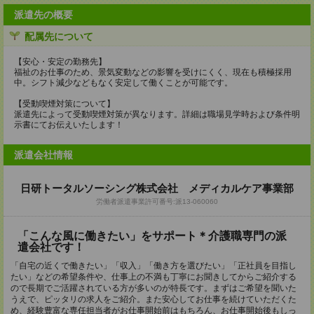
派遣先の概要
配属先について
【安心・安定の勤務先】
福祉のお仕事のため、景気変動などの影響を受けにくく、現在も積極採用
中。シフト減少などもなく安定して働くことが可能です。
【受動喫煙対策について】
派遣先によって受動喫煙対策が異なります。詳細は職場見学時および条件明
示書にてお伝えいたします！
派遣会社情報
日研トータルソーシング株式会社 メディカルケア事業部
労働者派遣事業許可番号:派13-060060
「こんな風に働きたい」をサポート＊介護職専門の派
遣会社です！
「自宅の近くで働きたい」「収入」「働き方を選びたい」「正社員を目指し
たい」などの希望条件や、仕事上の不満も丁寧にお聞きしてからご紹介する
ので長期でご活躍されている方が多いのが特長です。まずはご希望を聞いた
うえで、ピッタリの求人をご紹介。また安心してお仕事を続けていただくた
め、経験豊富な専任担当者がお仕事開始前はもちろん、お仕事開始後もしっ