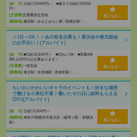
[給 与]
日給1万5000円～ ■最大で日給2万8500
円！
[交通費]
交通費規定支給
気になる！
[勤務地]
横浜駅
/
みなとみらい駅
/
西横浜駅
/
…
＜1日～OK！＞あの有名企業も！展示会や株主総会
のお手伝い！[アルバイト]
[給 与]
■日給16,840円～ ■日払いOK ■実働3時
間5,120円のお仕事あります！
[交通費]
一部支給
気になる！
[勤務地]
東京駅
/
水道橋駅
/
有楽町駅
/
…
ちいさいかわいいキャラのイベントも！好きな場所
で働ける☆来社不要！働いたその日に給料もらえる
◎/T1[アルバイト]
[給 与]
日給13,000円～
[勤務地]
神奈川県横浜市港北区（最寄り駅：新横浜
気になる！
駅）