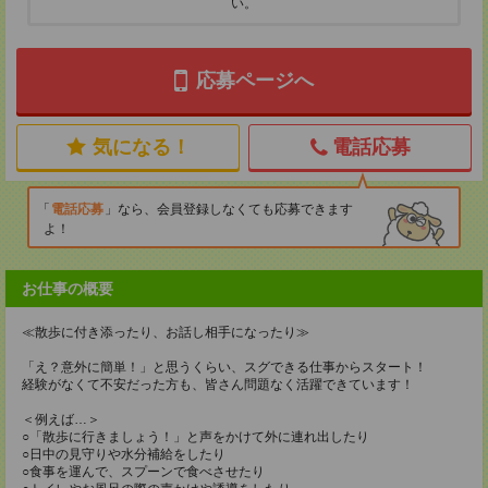
い。
応募ページへ
気になる！
電話応募
電話応募
なら、会員登録しなくても応募できます
よ！
お仕事の概要
≪散歩に付き添ったり、お話し相手になったり≫
「え？意外に簡単！」と思うくらい、スグできる仕事からスタート！
経験がなくて不安だった方も、皆さん問題なく活躍できています！
＜例えば…＞
○「散歩に行きましょう！」と声をかけて外に連れ出したり
○日中の見守りや水分補給をしたり
○食事を運んで、スプーンで食べさせたり