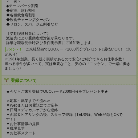
＜一例＞
◆テーマパーク割引
◆宿泊、旅行割引
◆各種飲食店割引
◆飲食チェーン店クーポン
◆サロン、スパ、ジム割引など
【受動喫煙対策について】
派遣先により受動喫煙対策が異なります。
詳細は職場見学時及び条件明示書にて通知致します。
ご来社登録でQUOカード2000円分プレゼント♪週払いOK！（規
ポイント！
定あり）
☆1981年創業。長く続く実績があるので安心♪ご紹介できるお仕事多数！
選べる条件が多いって、実は重要なこと。安心の「ニッケン」で一緒に働き
ましょう♪
登録について
★今ならご来社登録でQUOカード2000円分をプレゼント中★
≪応募～就業までの流れ≫
▼Webまたはお電話にてご応募
▼日研メディカルケアから連絡
▼面談＆ヒアリングの後、スタッフ登録（TEL登録、WEB登録もOKで
す！）
▼お仕事情報の提供
▼職場見学
▼お仕事スタート