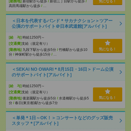
[勤務地]
新宿駅から徒歩
/
新宿三丁目駅から徒歩
/
気になる！
高田馬場駅から徒歩
/
…
＜日本を代表するバンド＊サカナクション＞ツアー
公演のサポートバイト＠日本武道館[アルバイト]
[給 与]
時給1250円～
[交通費]
支給（規定有り）
気になる！
[勤務地]
九段下駅から徒歩5分
/
竹橋駅から徒歩10
分
/
神保町駅から徒歩15分
/
…
＜SEKAI NO OWARI＊8月15日・16日＞ドーム公演
のサポートバイト[アルバイト]
[給 与]
時給1250円～
[交通費]
支給（規定有り）
気になる！
[勤務地]
後楽園駅から徒歩5分
/
水道橋駅から徒歩5
分
/
春日(東京都)駅から徒歩7分
＜単発＊1日～OK！＞コンサートなどのグッズ販売
スタッフ＊[アルバイト]