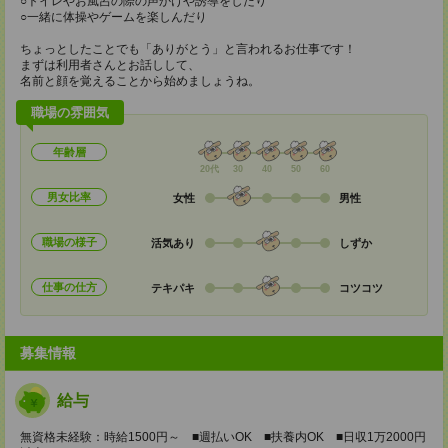
○トイレやお風呂の際の声かけや誘導をしたり
○一緒に体操やゲームを楽しんだり
ちょっとしたことでも「ありがとう」と言われるお仕事です！
まずは利用者さんとお話しして、
名前と顔を覚えることから始めましょうね。
職場の雰囲気
年齢層
20代
30
40
50
60
男女比率
女性
男性
職場の様子
活気あり
しずか
仕事の仕方
テキパキ
コツコツ
募集情報
給与
無資格未経験：時給1500円～ ■週払いOK ■扶養内OK ■日収1万2000円