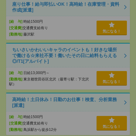
座り仕事！給与即払いOK！高時給！在庫管理・資料
作成[派遣]
[給 与]
時給1500円
[交通費]
交通費支給有り
気になる！
[勤務地]
藤沢駅
ちいさいかわいいキャラのイベントも！好きな場所
で働ける☆来社不要！働いたその日に給料もらえる
◎/T1[アルバイト]
[給 与]
日給13,000円～
[勤務地]
東京都世田谷区北沢（最寄り駅：下北沢
気になる！
駅）
高時給！土日休み！日勤のお仕事！検査、分析業務
[派遣]
[給 与]
時給1500円
[交通費]
交通費支給有り
気になる！
[勤務地]
鳥浜駅から徒歩12分