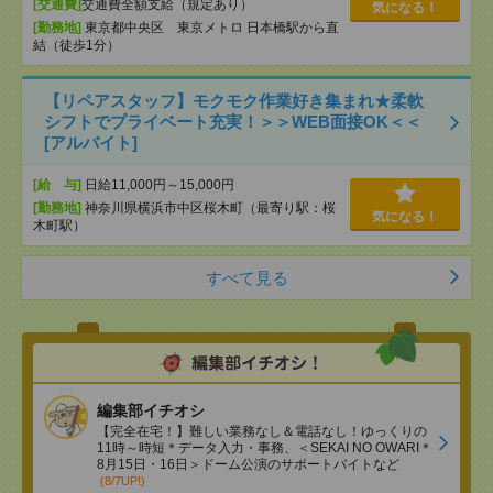
[交通費]
交通費全額支給（規定あり）
気になる！
[勤務地]
東京都中央区 東京メトロ 日本橋駅から直
結（徒歩1分）
【リペアスタッフ】モクモク作業好き集まれ★柔軟
シフトでプライベート充実！＞＞WEB面接OK＜＜
[アルバイト]
[給 与]
日給11,000円～15,000円
[勤務地]
神奈川県横浜市中区桜木町（最寄り駅：桜
気になる！
木町駅）
すべて見る
編集部イチオシ
【完全在宅！】難しい業務なし＆電話なし！ゆっくりの
11時～時短＊データ入力・事務、＜SEKAI NO OWARI＊
8月15日・16日＞ドーム公演のサポートバイトなど
(8/7UP!)