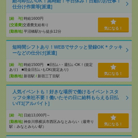
給与即払いOK！高時給！平日休み！日勤のお仕事！
仕分け作業等[派遣]
[給 与]
時給1600円
[交通費]
交通費支給有り
気になる！
[勤務地]
平沼橋駅から徒歩12分
短時間シフトあり！WEBでサクッと登録OK＊クッキ
ーなどの仕分け[派遣]
[給 与]
時給1500円 ■日払い・週払いOK！(規定
あり) ■現金日払いもOK(規定あり)
気になる！
[勤務地]
新宿駅
/
新宿三丁目駅
人気イベントも！好きな場所で働けるイベントスタ
ッフ☆来社不要！働いたその日に給料もらえる日払
い/T1[アルバイト]
[給 与]
日給13,000円～
[勤務地]
神奈川県横浜市西区みなとみらい（最寄り
気になる！
駅：みなとみらい駅）