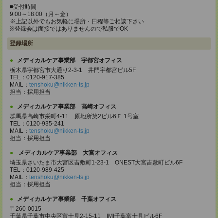
■受付時間
9:00～18:00（月～金）
※上記以外でもお気軽に場所・日程等ご相談下さい
※登録会は面接ではありませんので私服でOK
登録場所
メディカルケア事業部 宇都宮オフィス
栃木県宇都宮市大通り2-3-1 井門宇都宮ビル5F
TEL：0120-917-385
MAIL：
tenshoku@nikken-ts.jp
担当：採用担当
メディカルケア事業部 高崎オフィス
群馬県高崎市栄町4-11 原地所第2ビル6Ｆ 1号室
TEL：0120-935-241
MAIL：
tenshoku@nikken-ts.jp
担当：採用担当
メディカルケア事業部 大宮オフィス
埼玉県さいたま市大宮区吉敷町1-23-1 ONEST大宮吉敷町ビル6F
TEL：0120-989-425
MAIL：
tenshoku@nikken-ts.jp
担当：採用担当
メディカルケア事業部 千葉オフィス
〒260-0015
千葉県千葉市中央区富士見2-15-11 IMI千葉富士見ビル6F