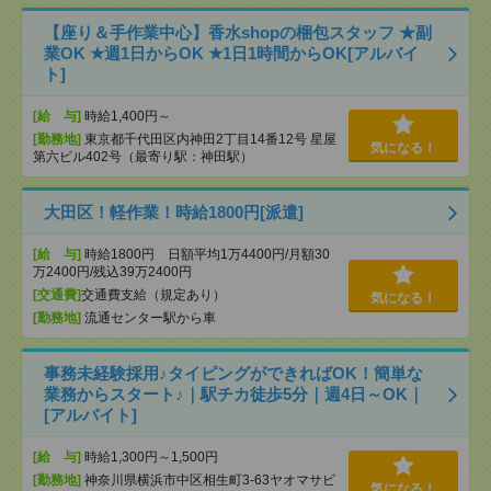
【座り＆手作業中心】香水shopの梱包スタッフ ★副
業OK ★週1日からOK ★1日1時間からOK[アルバイ
ト]
[給 与]
時給1,400円～
[勤務地]
東京都千代田区内神田2丁目14番12号 星屋
気になる！
第六ビル402号（最寄り駅：神田駅）
大田区！軽作業！時給1800円[派遣]
[給 与]
時給1800円 日額平均1万4400円/月額30
万2400円/残込39万2400円
[交通費]
交通費支給（規定あり）
気になる！
[勤務地]
流通センター駅から車
事務未経験採用♪タイピングができればOK！簡単な
業務からスタート♪｜駅チカ徒歩5分｜週4日～OK｜
[アルバイト]
[給 与]
時給1,300円～1,500円
[勤務地]
神奈川県横浜市中区相生町3-63ヤオマサビ
気になる！