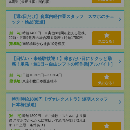
ル5階（最寄り駅：関内駅）
【週2日だけ】倉庫内軽作業スタッフ スマホのチェ
ック・検品[派遣]
[給 与]
時給1400円 ※実働8時間を超える勤務、
22時～翌5時勤務の場合25％割増：時給1750円
気になる！
[勤務地]
南船橋駅から徒歩10分程度
【日払い・未経験歓迎！】稼ぎたい日にサクッと勤
務！単発・週1日～自由シフトの軽作業[アルバイト]
[給 与]
日給10,305円～37,204円
[勤務地]
東京都世田谷区豪徳寺
気になる！
特別時給1800円【ヴァレクストラ】短期スタッフ
日本橋[派遣]
[給 与]
時給1800円 ※ご経験・スキルにより優
遇 スマホでかんたんに前払いで給与が受け取れま
す（※上限、条件あり）