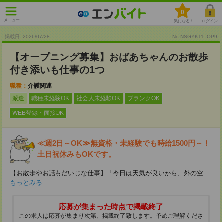
0
メニュー
気になる！
ログイン
掲載日 :2026
/
07
/
28
No.NSGYK11_OP9
【オープニング募集】おばあちゃんのお散歩
付き添いも仕事の1つ
職種：
介護関連
派遣
職種未経験OK
社会人未経験OK
ブランクOK
WEB登録・面接OK
≪週2日～OK≫無資格・未経験でも時給1500円～！
土日祝休みもOKです。
【お散歩やお話もだいじな仕事】「今日は天気が良いから、外の空
...
もっとみる
応募が集まった時点で掲載終了
この求人は応募が集まり次第、掲載終了致します。予めご理解くださ