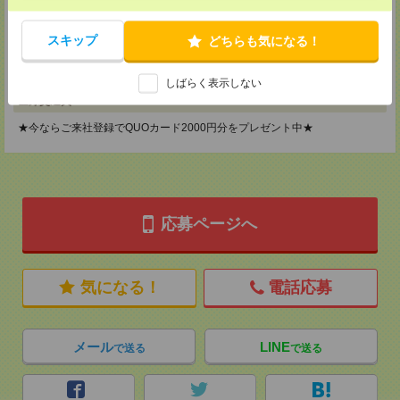
メディカルケア事業部 横浜オフィス
神奈川県横浜市保土ケ谷区神戸町134 横浜ビジネスパークサウスタワー
2F B区画
スキップ
どちらも気になる！
TEL：0120-901-799
MAIL：
tenshoku@nikken-ts.jp
担当：採用担当
しばらく表示しない
登録交通費
★今ならご来社登録でQUOカード2000円分をプレゼント中★
応募ページへ
気になる！
電話応募
メール
LINE
で送る
で送る