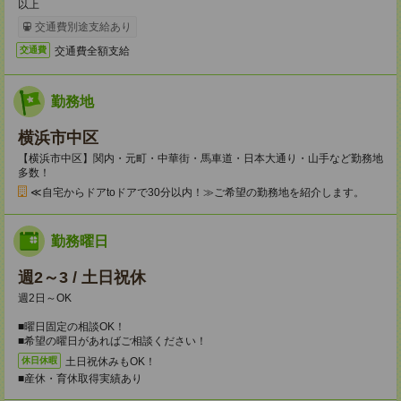
以上
交通費別途支給あり
交通費全額支給
交通費
勤務地
横浜市中区
【横浜市中区】関内・元町・中華街・馬車道・日本大通り・山手など勤務地
多数！
≪自宅からドアtoドアで30分以内！≫ご希望の勤務地を紹介します。
勤務曜日
週2～3 / 土日祝休
週2日～OK
■曜日固定の相談OK！
■希望の曜日があればご相談ください！
土日祝休みもOK！
休日休暇
■産休・育休取得実績あり