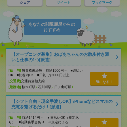
シェア
ツイート
ブックマーク
あなたの閲覧履歴からの
おすすめ
【オープニング募集】おばあちゃんのお散歩付き添
いも仕事の1つ[派遣]
[給 与]
無資格未経験：時給1500円～ ■週払い
OK ■扶養内OK ■日収1万2000円以上
[交通費]
交通費全額支給
気になる！
[勤務地]
桜木町駅
/
石川町駅
/
日ノ出町駅
/
…
【シフト自由・現金手渡しOK】iPhoneなどスマホの
充電を繋げるだけ！[派遣]
[給 与]
時給1414円～ ▼日払いOK（規定あ
り） ■初勤務手当あり ※規定による