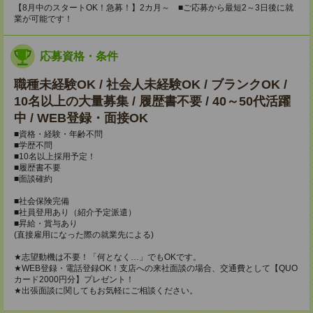
【8月中のスタートOK！急募！】2カ月～ ■ご応募から最短2～3日後に就
業が可能です！
応募資格・条件
職種未経験OK / 社会人未経験OK / ブランクOK /
10名以上の大量募集 / 履歴書不要 / 40～50代活躍
中 / WEB登録・面接OK
■資格・経験・年齢不問
■学歴不問
■10名以上採用予定！
■履歴書不要
■面談確約
■社会保険完備
■社員登用あり（紹介予定派遣）
■昇給・賞与あり
(直接雇用になった際の就業先による)
★志望動機は不要！「何となく…」でもOKです。
★WEB登録・電話登録OK！支店への来社面談の場合、交通費として【QUO
カード2000円分】プレゼント！
★出張面談に関してもお気軽にご相談ください。