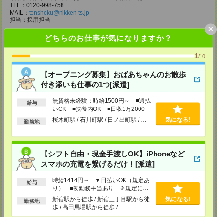
TEL：0120-998-758
MAIL：
tenshoku@nikken-ts.jp
担当：採用担当
×
メディカルケア事業部 柏オフィス
どちらのお仕事が気になりますか？
千葉県柏市末広町5-19 第12関口ビル7F 705号室
TEL：0120-935-218
1
/10
MAIL：
tenshoku@nikken-ts.jp
担当：採用担当
【オープニング募集】おばあちゃんのお散歩
メディカルケア事業部 新宿オフィス
付き添いも仕事の1つ[派遣]
東京都新宿区新宿2-3-10 新宿御苑ビル6階
TEL：0120-457-235
無資格未経験：時給1500円～ ■週払
給与
MAIL：
tenshoku@nikken-ts.jp
いOK ■扶養内OK ■日収1万2000円
担当：採用担当
以上
桜木町駅 / 石川町駅 / 日ノ出町駅 / …
気になる!
勤務地
メディカルケア事業部 立川事業所
東京都立川市錦町1-12-14
TEL：0120-934-200
MAIL：
tenshoku@nikken-ts.jp
【シフト自由・現金手渡しOK】iPhoneなど
担当：採用担当
スマホの充電を繋げるだけ！[派遣]
メディカルケア事業部 町田オフィス
時給1414円～ ▼日払いOK（規定あ
東京都町田市森野1-7-23 大樹生命町田ビル6F
給与
り） ■初勤務手当あり ※規定によ
TEL：0120-453-285
る
MAIL：
tenshoku@nikken-ts.jp
新宿駅から徒歩 / 新宿三丁目駅から徒
気になる!
勤務地
担当：採用担当
歩 / 高田馬場駅から徒歩 / …