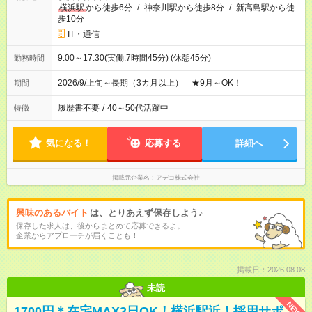
横浜駅
から徒歩6分
/
神奈川駅から徒歩8分
/
新高島駅から徒
歩10分
IT・通信
9:00～17:30(実働:7時間45分) (休憩45分)
勤務時間
2026/9/上旬～長期（3カ月以上） ★9月～OK！
期間
履歴書不要
/
40～50代活躍中
特徴
気になる！
応募する
詳細へ
掲載元企業名
アデコ株式会社
興味のあるバイト
は、とりあえず保存しよう♪
保存した求人は、後からまとめて応募できるよ。
企業からアプローチが届くことも！
掲載日：2026.08.08
未読
NEW
1700円＊在宅MAX3日OK！横浜駅近！採用サポ