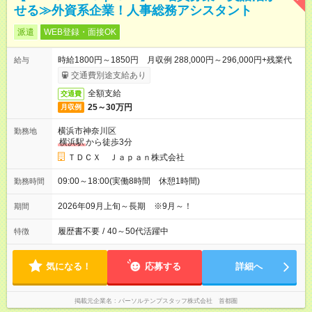
せる≫外資系企業！人事総務アシスタント
派遣
WEB登録・面接OK
時給1800円～1850円 月収例 288,000円～296,000円+残業代
給与
交通費別途支給あり
全額支給
交通費
25～30万円
月収例
横浜市神奈川区
勤務地
横浜駅
から徒歩3分
ＴＤＣＸ Ｊａｐａｎ株式会社
09:00～18:00(実働8時間 休憩1時間)
勤務時間
2026年09月上旬～長期 ※9月～！
期間
履歴書不要
/
40～50代活躍中
特徴
気になる！
応募する
詳細へ
掲載元企業名
パーソルテンプスタッフ株式会社 首都圏