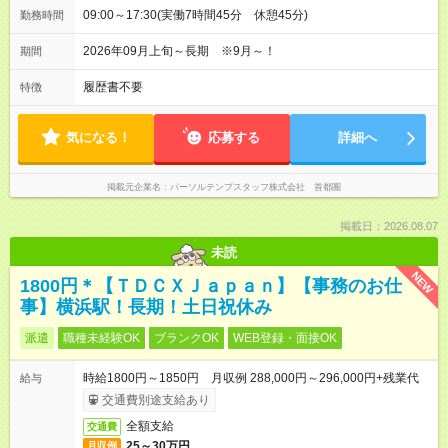
09:00～17:30(実働7時間45分 休憩45分)
勤務時間
2026年09月上旬～長期 ※9月～！
期間
履歴書不要
特徴
気になる！
応募する
詳細へ
掲載元企業名
パーソルテンプスタッフ株式会社 首都圏
掲載日：2026.08.07
未読
NEW
1800円＊【ＴＤＣＸＪａｐａｎ】【事務のお仕
事】横浜駅！長期！土日祝休み
派遣
職種未経験OK
ブランクOK
WEB登録・面接OK
時給1800円～1850円 月収例 288,000円～296,000円+残業代
給与
交通費別途支給あり
全額支給
交通費
25～30万円
月収例