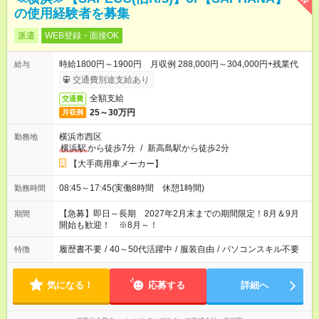
の使用経験者を募集
派遣
WEB登録・面接OK
時給1800円～1900円 月収例 288,000円～304,000円+残業代
給与
交通費別途支給あり
全額支給
交通費
25～30万円
月収例
横浜市西区
勤務地
横浜駅
から徒歩7分
/
新高島駅から徒歩2分
【大手商用車メーカー】
08:45～17:45(実働8時間 休憩1時間)
勤務時間
【急募】即日～長期 2027年2月末までの期間限定！8月＆9月
期間
開始も歓迎！ ※8月～！
履歴書不要
/
40～50代活躍中
/
服装自由
/
パソコンスキル不要
特徴
気になる！
応募する
詳細へ