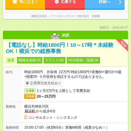
気になる！
応募する
詳細へ
掲載元企業名
パーソルテンプスタッフ株式会社 首都圏
掲載日：2026.08.07
未読
NEW
【電話なし】時給1800円！10～17時＊未経験
OK！横浜での総務事務
派遣
職種未経験OK
ブランクOK
WEB登録・面接OK
時給1800円 月収例 22万円 時給1800円×実働6h×週5日×4週
給与
+残業5h ※月収例を保証するものではありません。
交通費別途支給あり
1ヶ月3万円を上限として実費支給
交通費
20～25万円
月収例
横浜市神奈川区
勤務地
横浜駅
から徒歩6分
コンサルタント・シンクタンク
10:00-17:00（休憩60分）実働6時間（残業少なめ！）
勤務時間