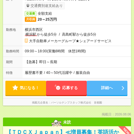
交通費別途支給あり
全額支給
交通費
20～25万円
月収例
横浜市西区
勤務地
横浜駅
から徒歩5分
/
高島町駅から徒歩5分
大手自動車メーカーグループ★シェアードサービス
09:00～18:00(実働8時間 休憩1時間)
勤務時間
【急募】即日～長期
期間
履歴書不要
/
40～50代活躍中
/
服装自由
特徴
気になる！
応募する
詳細へ
掲載元企業名
パーソルテンプスタッフ株式会社 首都圏
掲載日：2026.08.06
未読
NEW
【ＴＤＣＸＪａｐａｎ】≪増員募集！英語活か