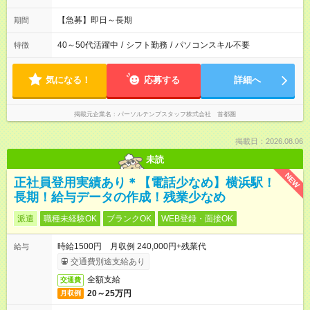
【急募】即日～長期
期間
40～50代活躍中
/
シフト勤務
/
パソコンスキル不要
特徴
気になる！
応募する
詳細へ
掲載元企業名
パーソルテンプスタッフ株式会社 首都圏
掲載日：2026.08.06
未読
NEW
正社員登用実績あり＊【電話少なめ】横浜駅！
長期！給与データの作成！残業少なめ
派遣
職種未経験OK
ブランクOK
WEB登録・面接OK
時給1500円 月収例 240,000円+残業代
給与
交通費別途支給あり
全額支給
交通費
20～25万円
月収例