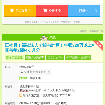
気になる！
応募する
詳細へ
掲載元企業名
パーソルテンプスタッフ株式会社 首都圏
掲載日：2026.08.06
未読
NEW
正社員！福祉法人で給与計算！年収328万以上×
賞与年2回/4ヶ月分
紹介予定派遣
職種未経験OK
ブランクOK
WEB登録・面接OK
時給1750円
給与
交通費別途支給あり
全額支給
交通費
横浜市神奈川区
勤務地
横浜駅
から徒歩13分
/
反町駅から徒歩11分
居宅介護支援／横浜市地域ケアプラザ
08:30～17:30(実働8時間 休憩1時間)
勤務時間