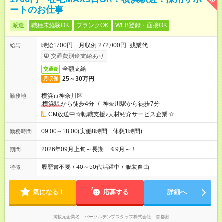
ートのお仕事
派遣
職種未経験OK
ブランクOK
WEB登録・面接OK
時給1700円 月収例 272,000円+残業代
給与
交通費別途支給あり
全額支給
交通費
25～30万円
月収例
横浜市神奈川区
勤務地
横浜駅
から徒歩4分
/
神奈川駅から徒歩7分
CM放送中☆転職支援♪人材紹介サービス企業 ☆
09:00～18:00(実働8時間 休憩1時間)
勤務時間
2026年09月上旬～長期 ※9月～！
期間
履歴書不要
/
40～50代活躍中
/
服装自由
特徴
気になる！
応募する
詳細へ
掲載元企業名
パーソルテンプスタッフ株式会社 首都圏