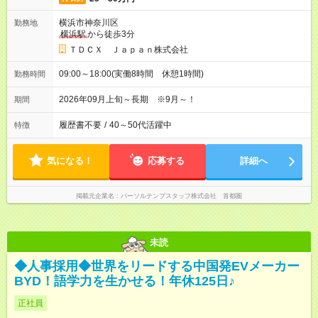
横浜市神奈川区
勤務地
横浜駅
から徒歩3分
ＴＤＣＸ Ｊａｐａｎ株式会社
09:00～18:00(実働8時間 休憩1時間)
勤務時間
2026年09月上旬～長期 ※9月～！
期間
履歴書不要
/
40～50代活躍中
特徴
気になる！
応募する
詳細へ
掲載元企業名
パーソルテンプスタッフ株式会社 首都圏
未読
◆人事採用◆世界をリードする中国発EVメーカー
BYD！語学力を生かせる！年休125日♪
正社員