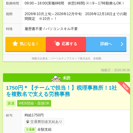
09:00～18:00(実働8時間 休憩1時間) ※☆9～17時勤務もOK！
勤務時間
2026年10月上旬～2026年12月中旬 2026年12月18日までの期
期間
間限定 ※10月～！
履歴書不要
/
パソコンスキル不要
特徴
気になる！
応募する
詳細へ
掲載元企業名
パーソルテンプスタッフ株式会社 首都圏
掲載日：2026.08.06
未読
NEW
1750円＊【チームで担当！】税理事務所！1社
を複数名で支える労務事務
派遣
WEB登録・面接OK
時給1750円
給与
交通費別途支給あり
全額支給
交通費