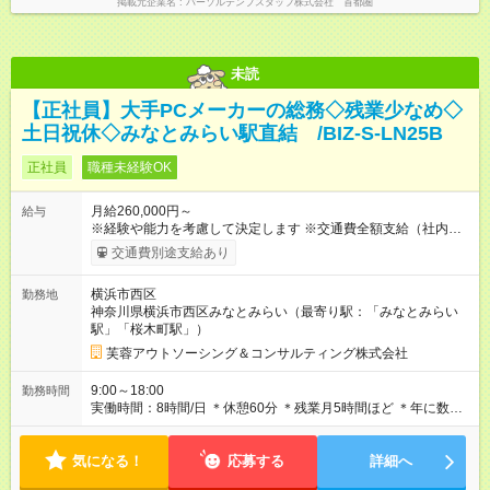
掲載元企業名
パーソルテンプスタッフ株式会社 首都圏
未読
【正社員】大手PCメーカーの総務◇残業少なめ◇
土日祝休◇みなとみらい駅直結 /BIZ-S-LN25B
正社員
職種未経験OK
月給260,000円～
給与
※経験や能力を考慮して決定します ※交通費全額支給（社内規定
あり） ※残業代全額支給（みなし残業代は含みません。残業が
交通費別途支給あり
発生した場合は全額支給いたします） 【試用期間】試用期間あ
り 試用期間の長さ：6ヶ月 雇用形態、給与は本採用時と同じで
横浜市西区
勤務地
す。
神奈川県横浜市西区みなとみらい（最寄り駅：「みなとみらい
駅」「桜木町駅」）
芙蓉アウトソーシング＆コンサルティング株式会社
9:00～18:00
勤務時間
実働時間：8時間/日 ＊休憩60分 ＊残業月5時間ほど ＊年に数
回、イベント対応で時差出勤があります（12～21時など）
気になる！
応募する
詳細へ