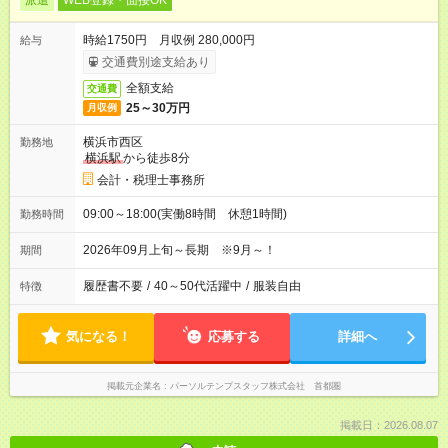
派遣
WEB登録・面接OK
時給1750円 月収例 280,000円
給与
交通費別途支給あり
全額支給
交通費
25～30万円
月収例
横浜市西区
勤務地
横浜駅
から徒歩8分
会計・税理士事務所
09:00～18:00(実働8時間 休憩1時間)
勤務時間
2026年09月上旬～長期 ※9月～！
期間
履歴書不要
/
40～50代活躍中
/
服装自由
特徴
気になる！
応募する
詳細へ
掲載元企業名
パーソルテンプスタッフ株式会社 首都圏
掲載日：2026.08.07