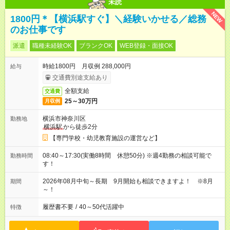
未読
NEW
1800円＊【横浜駅すぐ】＼経験いかせる／総務
のお仕事です
派遣
職種未経験OK
ブランクOK
WEB登録・面接OK
時給1800円 月収例 288,000円
給与
交通費別途支給あり
全額支給
交通費
25～30万円
月収例
横浜市神奈川区
勤務地
横浜駅
から徒歩2分
【専門学校・幼児教育施設の運営など】
08:40～17:30(実働8時間 休憩50分) ※週4勤務の相談可能で
勤務時間
す！
2026年08月中旬～長期 9月開始も相談できますよ！ ※8月
期間
～！
履歴書不要
/
40～50代活躍中
特徴