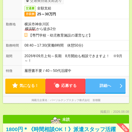
交通費別途支給あり
全額支給
交通費
25～30万円
月収例
横浜市神奈川区
勤務地
横浜駅
から徒歩2分
【専門学校・幼児教育施設の運営など】
08:40～17:30(実働8時間 休憩50分)
勤務時間
2026年09月上旬～長期 8月開始も相談できますよ！ ※9月
期間
～！
履歴書不要
/
40～50代活躍中
特徴
気になる！
応募する
詳細へ
掲載元企業名
パーソルテンプスタッフ株式会社 首都圏
掲載日：2026.08.08
未読
NEW
1800円＊《時間相談OK！》派遣スタッフ活躍