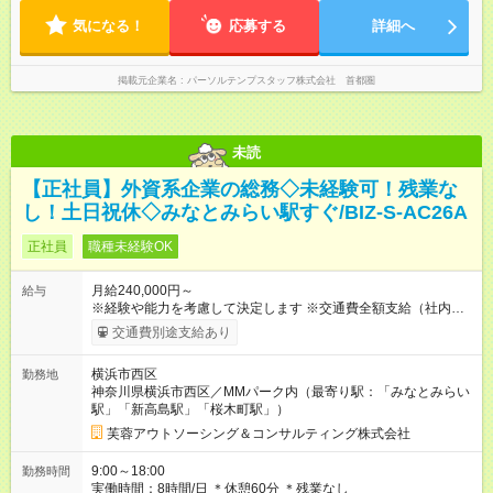
気になる！
応募する
詳細へ
掲載元企業名
パーソルテンプスタッフ株式会社 首都圏
未読
【正社員】外資系企業の総務◇未経験可！残業な
し！土日祝休◇みなとみらい駅すぐ/BIZ-S-AC26A
正社員
職種未経験OK
月給240,000円～
給与
※経験や能力を考慮して決定します ※交通費全額支給（社内規定
あり） ※残業代全額支給（みなし残業代は含みません。残業が
交通費別途支給あり
発生した場合は全額支給いたします） 【試用期間】試用期間あ
り 試用期間の長さ：6ヶ月 雇用形態、給与は本採用時と同じで
横浜市西区
勤務地
す。
神奈川県横浜市西区／MMパーク内（最寄り駅：「みなとみらい
駅」「新高島駅」「桜木町駅」）
芙蓉アウトソーシング＆コンサルティング株式会社
9:00～18:00
勤務時間
実働時間：8時間/日 ＊休憩60分 ＊残業なし