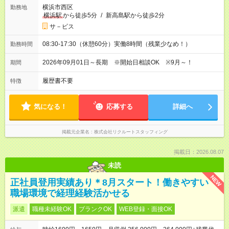
横浜市西区
勤務地
横浜駅
から徒歩5分
/
新高島駅から徒歩2分
サ－ビス
08:30-17:30（休憩60分）実働8時間（残業少なめ！）
勤務時間
2026年09月01日～長期 ※開始日相談OK ※9月～！
期間
履歴書不要
特徴
気になる！
応募する
詳細へ
掲載元企業名
株式会社リクルートスタッフィング
掲載日：2026.08.07
未読
NEW
正社員登用実績あり＊8月スタート！働きやすい
職場環境で経理経験活かせる
派遣
職種未経験OK
ブランクOK
WEB登録・面接OK