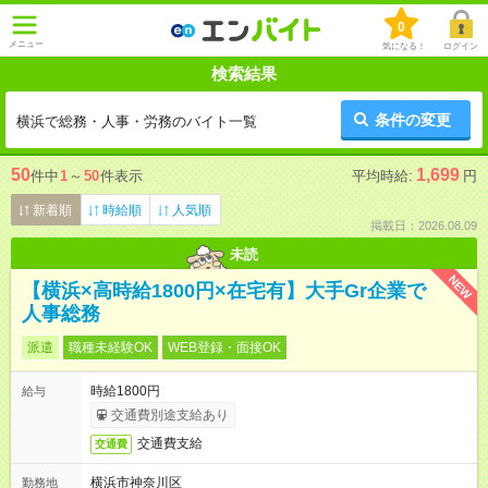
0
メニュー
気になる！
ログイン
検索結果
条件の変更
横浜で総務・人事・労務のバイト一覧
50
1,699
件中
1
～
50
件表示
平均時給:
円
新着順
時給順
人気順
掲載日：2026.08.09
未読
NEW
【横浜×高時給1800円×在宅有】大手Gr企業で
人事総務
派遣
職種未経験OK
WEB登録・面接OK
時給1800円
給与
交通費別途支給あり
交通費支給
交通費
横浜市神奈川区
勤務地