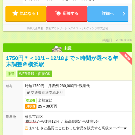
気になる！
応募する
詳細へ
掲載元企業名
芙蓉アウトソーシング＆コンサルティング株式会社
掲載日：2026.08.06
未読
NEW
1750円＊＜10/1～12/18まで＞時間が選べる年
末調整＠横浜駅
派遣
WEB登録・面接OK
時給1750円 月収例 280,000円+残業代
給与
交通費別途支給あり
全額支給
交通費
25～30万円
月収例
横浜市西区
勤務地
横浜駅
から徒歩12分
/
新高島駅から徒歩5分
おいしさと品質にこだわった食品を販売する高級スーパー★