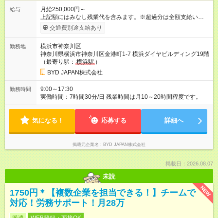
月給250,000円～
給与
上記額にはみなし残業代を含みます。※超過分は全額支給いたし
ます。 みなし残業代 65,952円 以上／月 みなし残業時間 45時間
交通費別途支給あり
／月 月給＋賞与年2回（賞与金額は月給を基に算出します） ※超
過分は全額支給します。 ※固定残業代内訳 法定内10時間／
横浜市神奈川区
勤務地
12,270円～ 法定外35時間／53,682円～ 【試用期間】試用期間
神奈川県横浜市神奈川区金港町1‐7 横浜ダイヤビルディング19階
あり 試用期間の長さ：3ヶ月 雇用形態、給与は本採用時と同じ
（最寄り駅：
横浜駅
）
です。
BYD JAPAN株式会社
9:00～17:30
勤務時間
実働時間：7時間30分/日 残業時間は月10～20時間程度です。
気になる！
応募する
詳細へ
掲載元企業名
BYD JAPAN株式会社
掲載日：2026.08.07
未読
NEW
1750円＊【複数企業を担当できる！】チームで
対応！労務サポート！月28万