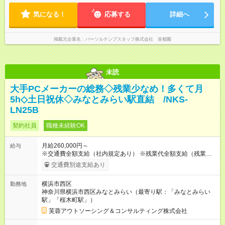
気になる！
応募する
詳細へ
掲載元企業名
パーソルテンプスタッフ株式会社 首都圏
未読
大手PCメーカーの総務◇残業少なめ！多くて月
5h◇土日祝休◇みなとみらい駅直結 /NKS-
LN25B
契約社員
職種未経験OK
月給260,000円～
給与
※交通費全額支給（社内規定あり） ※残業代全額支給（残業が発
生した場合は全額支給いたします。みなし残業代は含みませ
交通費別途支給あり
ん） 【試用期間】試用期間なし
横浜市西区
勤務地
神奈川県横浜市西区みなとみらい（最寄り駅：「みなとみらい
駅」「桜木町駅」）
芙蓉アウトソーシング＆コンサルティング株式会社