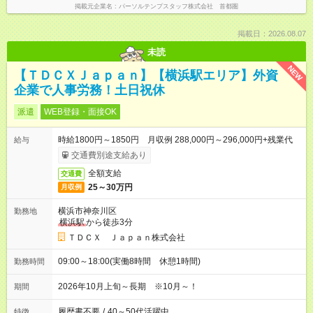
掲載元企業名
パーソルテンプスタッフ株式会社 首都圏
掲載日：2026.08.07
未読
NEW
【ＴＤＣＸＪａｐａｎ】【横浜駅エリア】外資
企業で人事労務！土日祝休
派遣
WEB登録・面接OK
時給1800円～1850円 月収例 288,000円～296,000円+残業代
給与
交通費別途支給あり
全額支給
交通費
25～30万円
月収例
横浜市神奈川区
勤務地
横浜駅
から徒歩3分
ＴＤＣＸ Ｊａｐａｎ株式会社
09:00～18:00(実働8時間 休憩1時間)
勤務時間
2026年10月上旬～長期 ※10月～！
期間
履歴書不要
/
40～50代活躍中
特徴