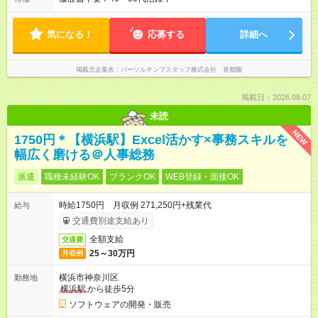
気になる！
応募する
詳細へ
掲載元企業名
パーソルテンプスタッフ株式会社 首都圏
掲載日：2026.08.07
未読
NEW
1750円＊【横浜駅】Excel活かす×事務スキルを
幅広く磨ける＠人事総務
派遣
職種未経験OK
ブランクOK
WEB登録・面接OK
時給1750円 月収例 271,250円+残業代
給与
交通費別途支給あり
全額支給
交通費
25～30万円
月収例
横浜市神奈川区
勤務地
横浜駅
から徒歩5分
ソフトウェアの開発・販売