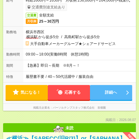
時給1600円～1650円 月収例 256,000円～264,000円+残業代
給与
交通費別途支給あり
全額支給
交通費
25～30万円
月収例
横浜市西区
勤務地
横浜駅
から徒歩5分
/
高島町駅から徒歩5分
大手自動車メーカーグループ★シェアードサービス
09:00～18:00(実働8時間 休憩1時間)
勤務時間
【急募】即日～長期 ※8月～！
期間
履歴書不要
/
40～50代活躍中
/
服装自由
特徴
気になる！
応募する
詳細へ
掲載元企業名
パーソルテンプスタッフ株式会社 首都圏
掲載日：2026.08.07
未読
NEW
≪横浜≫【SAPECC(旧R/3)】or【SAPHANA】