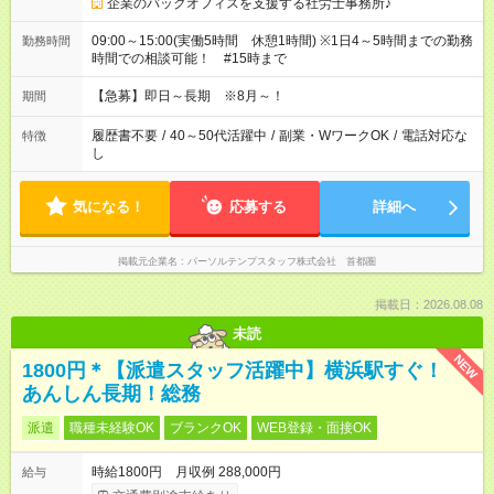
企業のバックオフィスを支援する社労士事務所♪
09:00～15:00(実働5時間 休憩1時間) ※1日4～5時間までの勤務
勤務時間
時間での相談可能！ #15時まで
【急募】即日～長期 ※8月～！
期間
履歴書不要
/
40～50代活躍中
/
副業・WワークOK
/
電話対応な
特徴
し
気になる！
応募する
詳細へ
掲載元企業名
パーソルテンプスタッフ株式会社 首都圏
掲載日：2026.08.08
未読
NEW
1800円＊【派遣スタッフ活躍中】横浜駅すぐ！
あんしん長期！総務
派遣
職種未経験OK
ブランクOK
WEB登録・面接OK
時給1800円 月収例 288,000円
給与