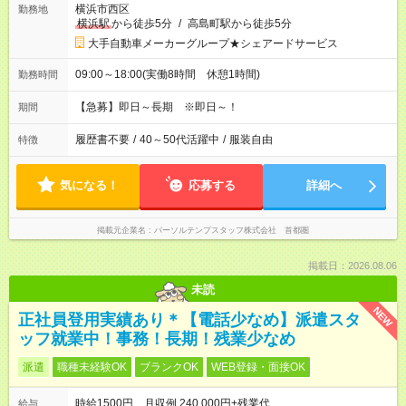
横浜市西区
勤務地
横浜駅
から徒歩5分
/
高島町駅から徒歩5分
大手自動車メーカーグループ★シェアードサービス
09:00～18:00(実働8時間 休憩1時間)
勤務時間
【急募】即日～長期 ※即日～！
期間
履歴書不要
/
40～50代活躍中
/
服装自由
特徴
気になる！
応募する
詳細へ
掲載元企業名
パーソルテンプスタッフ株式会社 首都圏
掲載日：2026.08.06
未読
NEW
正社員登用実績あり＊【電話少なめ】派遣スタ
ッフ就業中！事務！長期！残業少なめ
派遣
職種未経験OK
ブランクOK
WEB登録・面接OK
時給1500円 月収例 240,000円+残業代
給与