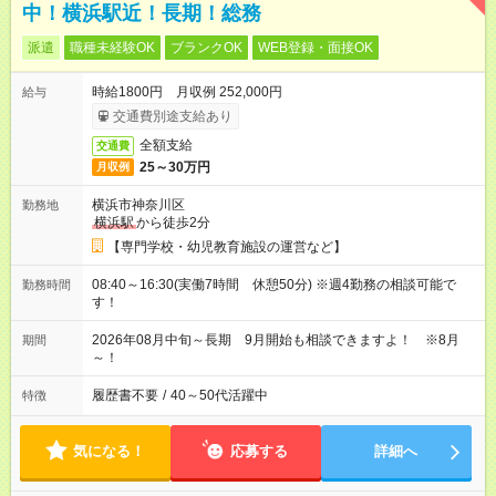
中！横浜駅近！長期！総務
派遣
職種未経験OK
ブランクOK
WEB登録・面接OK
時給1800円 月収例 252,000円
給与
交通費別途支給あり
全額支給
交通費
25～30万円
月収例
横浜市神奈川区
勤務地
横浜駅
から徒歩2分
【専門学校・幼児教育施設の運営など】
08:40～16:30(実働7時間 休憩50分) ※週4勤務の相談可能で
勤務時間
す！
2026年08月中旬～長期 9月開始も相談できますよ！ ※8月
期間
～！
履歴書不要
/
40～50代活躍中
特徴
気になる！
応募する
詳細へ