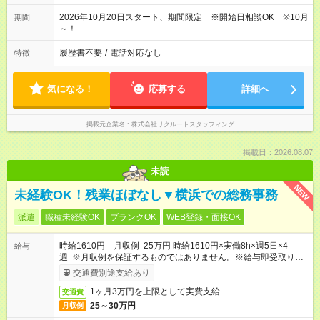
2026年10月20日スタート、期間限定 ※開始日相談OK ※10月
期間
～！
履歴書不要
/
電話対応なし
特徴
気になる！
応募する
詳細へ
掲載元企業名
株式会社リクルートスタッフィング
掲載日：2026.08.07
未読
NEW
未経験OK！残業ほぼなし▼横浜での総務事務
派遣
職種未経験OK
ブランクOK
WEB登録・面接OK
時給1610円 月収例 25万円 時給1610円×実働8h×週5日×4
給与
週 ※月収例を保証するものではありません。※給与即受取りサ
ービス利用可（利用条件有）
交通費別途支給あり
1ヶ月3万円を上限として実費支給
交通費
25～30万円
月収例