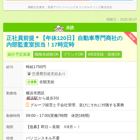
掲載元企業名
芙蓉アウトソーシング＆コンサルティング株式会社
掲載日：2026.08.07
未読
NEW
正社員前提＊【年休120日】自動車専門商社の
内部監査室担当！17時定時
紹介予定派遣
職種未経験OK
ブランクOK
WEB登録・面接OK
時給1750円
給与
交通費別途支給あり
全額支給
交通費
横浜市西区
勤務地
横浜駅
から徒歩3分
グループ経営と子会社管理、並びにそれに付随する業務
09:00～17:00(実働7時間 休憩1時間)
勤務時間
【急募】即日～長期 ※8月～！
期間
パソコンスキル不要
特徴