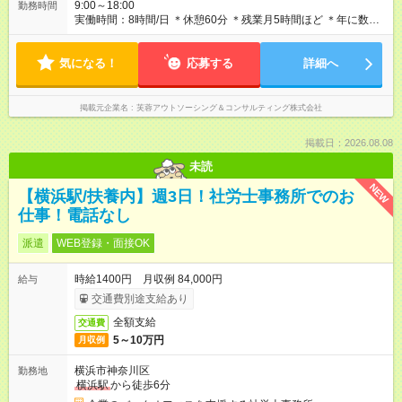
9:00～18:00
勤務時間
実働時間：8時間/日 ＊休憩60分 ＊残業月5時間ほど ＊年に数
回、イベント対応で時差出勤があります（12～21時など）
気になる！
応募する
詳細へ
掲載元企業名
芙蓉アウトソーシング＆コンサルティング株式会社
掲載日：2026.08.08
未読
NEW
【横浜駅/扶養内】週3日！社労士事務所でのお
仕事！電話なし
派遣
WEB登録・面接OK
時給1400円 月収例 84,000円
給与
交通費別途支給あり
全額支給
交通費
5～10万円
月収例
横浜市神奈川区
勤務地
横浜駅
から徒歩6分