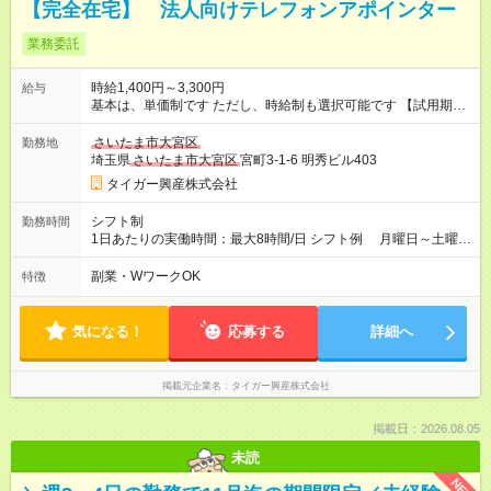
【完全在宅】 法人向けテレフォンアポインター
業務委託
時給1,400円～3,300円
給与
基本は、単価制です ただし、時給制も選択可能です 【試用期
間】試用期間なし
さいたま市大宮区
勤務地
埼玉県
さいたま市大宮区
宮町3-1-6 明秀ビル403
タイガー興産株式会社
シフト制
勤務時間
1日あたりの実働時間：最大8時間/日 シフト例 月曜日～土曜日
・９時００分～１８：００ 週15時間以上
副業・WワークOK
特徴
気になる！
応募する
詳細へ
掲載元企業名
タイガー興産株式会社
掲載日：2026.08.05
未読
NEW