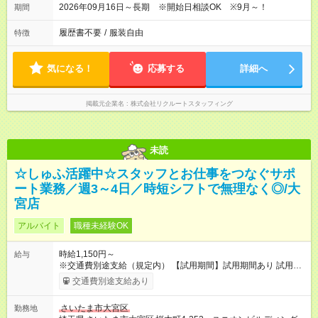
2026年09月16日～長期 ※開始日相談OK ※9月～！
期間
履歴書不要
/
服装自由
特徴
気になる！
応募する
詳細へ
掲載元企業名
株式会社リクルートスタッフィング
未読
☆しゅふ活躍中☆スタッフとお仕事をつなぐサポ
ート業務／週3～4日／時短シフトで無理なく◎/大
宮店
アルバイト
職種未経験OK
時給1,150円～
給与
※交通費別途支給（規定内） 【試用期間】試用期間あり 試用期
間の長さ：2ヶ月 雇用形態、給与は本採用時と同じです。
交通費別途支給あり
さいたま市大宮区
勤務地