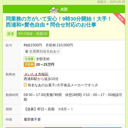
掲載日：2026.08.05
未読
NEW
同業務の方がいて安心！9時30分開始！大手！
西浦和×髪色自由＊問合せ対応のお仕事
派遣
WEB登録・面接OK
時給1500円 月収例 210,000円
給与
交通費別途支給あり
全額支給
交通費
20～25万円
月収例
さいたま市桜区
勤務地
西浦和駅から徒歩10分
有名なあのお菓子♪大手食品メーカーです☆彡
09:30～17:30(実働7時間 休憩1時間) ※10：00～17：00相談可
勤務時間
能
【急募】即日～長期 ※8月～！
期間
履歴書不要
特徴