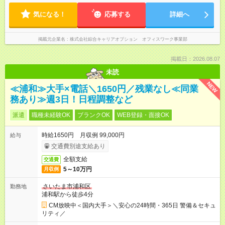
気になる！
応募する
詳細へ
掲載元企業名
株式会社綜合キャリアオプション オフィスワーク事業部
掲載日：2026.08.07
未読
NEW
≪浦和≫大手×電話＼1650円／残業なし≪同業
務あり≫週3日！日程調整など
派遣
職種未経験OK
ブランクOK
WEB登録・面接OK
時給1650円 月収例 99,000円
給与
交通費別途支給あり
全額支給
交通費
5～10万円
月収例
さいたま市浦和区
勤務地
浦和駅から徒歩4分
CM放映中＜国内大手＞＼安心の24時間・365日 警備＆セキュ
リティ／