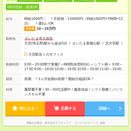
WEB登録・面接OK
時給1600円～ ＊月収例：134400円（時給1600円×7時間×12
給与
日） ＊週払いOK
10～15万円
月収例
さいたま市大宮区
勤務地
大宮(埼玉県)駅から徒歩5分
/
さいたま新都心駅
/
北大宮駅
/
…
大宮駅近くのオフィス
9:00～20:00間で実働7～8時間(休憩60分) ＜シフト例＞ 9:00～
勤務時間
17:00 9:00～18:00 10:00～18:00 10:00～19:00 11:00～19:00
11:00～20:00 etc
長期 ＊3ヵ月短期or長期＊開始日相談OK＊
期間
履歴書不要
/
40～50代活躍中
/
服装自由
/
シフト勤務
/
パソコ
特徴
ンスキル不要
気になる！
応募する
詳細へ
掲載元企業名
株式会社ラブキャリア セントラルオフィス_池袋