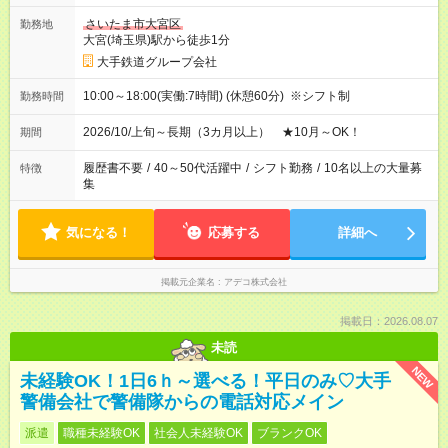
さいたま市大宮区
勤務地
大宮(埼玉県)駅から徒歩1分
大手鉄道グループ会社
10:00～18:00(実働:7時間) (休憩60分) ※シフト制
勤務時間
2026/10/上旬～長期（3カ月以上） ★10月～OK！
期間
履歴書不要
/
40～50代活躍中
/
シフト勤務
/
10名以上の大量募
特徴
集
気になる！
応募する
詳細へ
掲載元企業名
アデコ株式会社
掲載日：2026.08.07
未読
NEW
未経験OK！1日6ｈ～選べる！平日のみ♡大手
警備会社で警備隊からの電話対応メイン
派遣
職種未経験OK
社会人未経験OK
ブランクOK