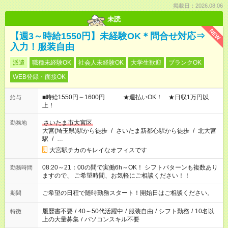
掲載日：2026.08.06
未読
NEW
【週3～時給1550円】未経験OK＊問合せ対応⇒
入力！服装自由
派遣
職種未経験OK
社会人未経験OK
大学生歓迎
ブランクOK
WEB登録・面接OK
■時給1550円～1600円 ★週払いOK！ ★日収1万円以
給与
上！
さいたま市大宮区
勤務地
大宮(埼玉県)駅から徒歩
/
さいたま新都心駅から徒歩
/
北大宮
駅
/
…
大宮駅チカのキレイなオフィスです
08:20～21：00の間で実働6h～OK！ シフトパターンも複数あり
勤務時間
ますので、 ご希望時間、お気軽にご相談ください！！
ご希望の日程で随時勤務スタート！開始日はご相談ください。
期間
履歴書不要
/
40～50代活躍中
/
服装自由
/
シフト勤務
/
10名以
特徴
上の大量募集
/
パソコンスキル不要