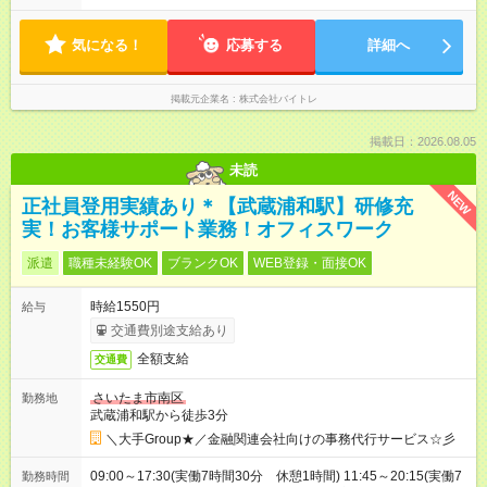
気になる！
応募する
詳細へ
掲載元企業名
株式会社バイトレ
掲載日：2026.08.05
未読
NEW
正社員登用実績あり＊【武蔵浦和駅】研修充
実！お客様サポート業務！オフィスワーク
派遣
職種未経験OK
ブランクOK
WEB登録・面接OK
時給1550円
給与
交通費別途支給あり
全額支給
交通費
さいたま市南区
勤務地
武蔵浦和駅から徒歩3分
＼大手Group★／金融関連会社向けの事務代行サービス☆彡
09:00～17:30(実働7時間30分 休憩1時間) 11:45～20:15(実働7
勤務時間