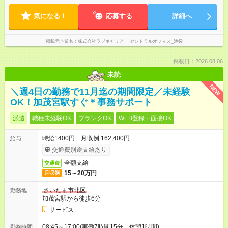
気になる！
応募する
詳細へ
掲載元企業名
株式会社ラブキャリア セントラルオフィス_池袋
掲載日：2026.08.06
未読
NEW
＼週4日の勤務で11月迄の期間限定／未経験
OK！加茂宮駅すぐ＊事務サポート
派遣
職種未経験OK
ブランクOK
WEB登録・面接OK
時給1400円 月収例 162,400円
給与
交通費別途支給あり
全額支給
交通費
15～20万円
月収例
さいたま市北区
勤務地
加茂宮駅から徒歩6分
サービス
08:45～17:00(実働7時間15分 休憩1時間)
勤務時間