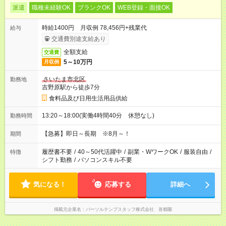
派遣
職種未経験OK
ブランクOK
WEB登録・面接OK
時給1400円 月収例 78,456円+残業代
給与
交通費別途支給あり
全額支給
交通費
5～10万円
月収例
さいたま市北区
勤務地
吉野原駅から徒歩7分
食料品及び日用生活用品供給
13:20～18:00(実働4時間40分 休憩なし)
勤務時間
【急募】即日～長期 ※8月～！
期間
履歴書不要
/
40～50代活躍中
/
副業・WワークOK
/
服装自由
/
特徴
シフト勤務
/
パソコンスキル不要
気になる！
応募する
詳細へ
掲載元企業名
パーソルテンプスタッフ株式会社 首都圏