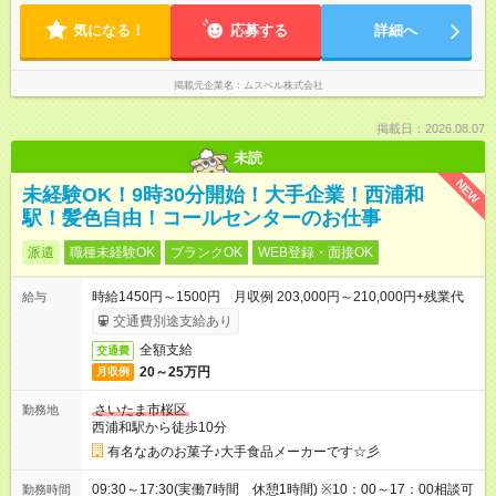
間3ヶ月になります。
勤務時間は(1)～(3)で選択OK！ ◎勤務日数：週4日～5日勤務
気になる！
（希望シフト制） ◎原則定時退社／残業はほとんどありませ
応募する
詳細へ
ん！
掲載元企業名
ムスベル株式会社
掲載日：2026.08.07
未読
NEW
未経験OK！9時30分開始！大手企業！西浦和
駅！髪色自由！コールセンターのお仕事
派遣
職種未経験OK
ブランクOK
WEB登録・面接OK
時給1450円～1500円 月収例 203,000円～210,000円+残業代
給与
交通費別途支給あり
全額支給
交通費
20～25万円
月収例
さいたま市桜区
勤務地
西浦和駅から徒歩10分
有名なあのお菓子♪大手食品メーカーです☆彡
09:30～17:30(実働7時間 休憩1時間) ※10：00～17：00相談可
勤務時間