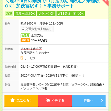
＼週3～4日の勤務で11月迄の期間限定／未経験
OK！加茂宮駅すぐ＊事務サポート
派遣
職種未経験OK
ブランクOK
WEB登録・面接OK
時給1400円 月収例 162,400円
給与
交通費別途支給あり
全額支給
交通費
15～20万円
月収例
さいたま市北区
勤務地
加茂宮駅から徒歩6分
サービス
08:45～17:00(実働7時間15分 休憩1時間)
勤務時間
2026年08月下旬～2026年11月下旬 ※8月～！
期間
履歴書不要
/
40～50代活躍中
/
副業・WワークOK
/
服装自由
/
特徴
パソコンスキル不要
気になる！
応募する
詳細へ