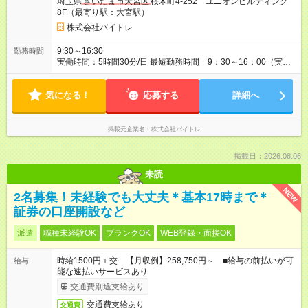
埼玉県
さいたま市大宮区
桜木町4-252 ユニオンビルディング
8F（最寄り駅：大宮駅）
株式会社バイトレ
9:30～16:30
勤務時間
実働時間：5時間30分/日 最短勤務時間 9：30～16：00（実働
5.5時間） 9：30～16：30（実働6時間）、9：30～17：00（実
働6.5時間）など勤務時間選択可 ※週4日～相談可
気になる！
応募する
詳細へ
掲載元企業名
株式会社バイトレ
掲載日：2026.08.06
未読
NEW
2名募集！未経験でも大丈夫＊基本17時まで＊
証券の口座開設など
派遣
職種未経験OK
ブランクOK
WEB登録・面接OK
時給1500円＋交 【月収例】258,750円～ ■給与の前払いが可
給与
能な速払いサービスあり
交通費別途支給あり
交通費支給あり
交通費