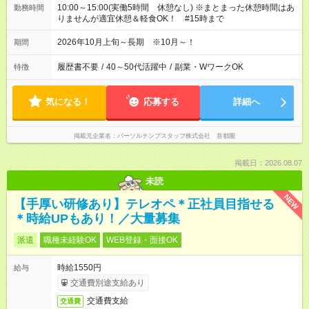
10:00～15:00(実働5時間 休憩なし) ※まとまった休憩時間はあ
勤務時間
りませんが適宜休憩＆軽食OK！ #15時まで
2026年10月上旬～長期 ※10月～！
期間
履歴書不要
/
40～50代活躍中
/
副業・WワークOK
特徴
気になる！
応募する
詳細へ
掲載元企業名
パーソルテンプスタッフ株式会社 首都圏
掲載日：2026.08.07
未読
NEW
【手厚い研修あり】テレオペ＊正社員目指せる
＊時給UPもあり！／大量募集
派遣
職種未経験OK
WEB登録・面接OK
時給1550円
給与
交通費別途支給あり
交通費支給
交通費