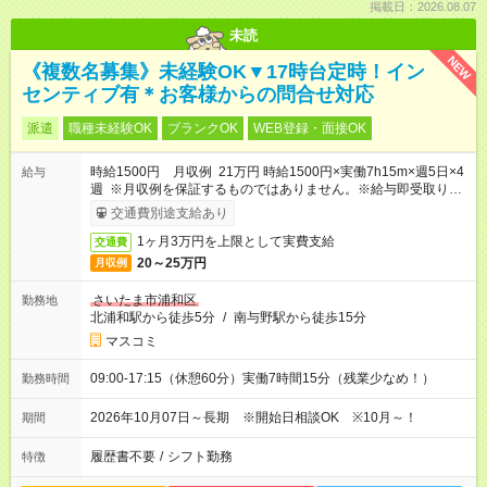
掲載日：2026.08.07
未読
NEW
《複数名募集》未経験OK▼17時台定時！イン
センティブ有＊お客様からの問合せ対応
派遣
職種未経験OK
ブランクOK
WEB登録・面接OK
時給1500円 月収例 21万円 時給1500円×実働7h15m×週5日×4
給与
週 ※月収例を保証するものではありません。※給与即受取りサ
ービス利用可（利用条件有）
交通費別途支給あり
1ヶ月3万円を上限として実費支給
交通費
20～25万円
月収例
さいたま市浦和区
勤務地
北浦和駅から徒歩5分
/
南与野駅から徒歩15分
マスコミ
09:00-17:15（休憩60分）実働7時間15分（残業少なめ！）
勤務時間
2026年10月07日～長期 ※開始日相談OK ※10月～！
期間
履歴書不要
/
シフト勤務
特徴