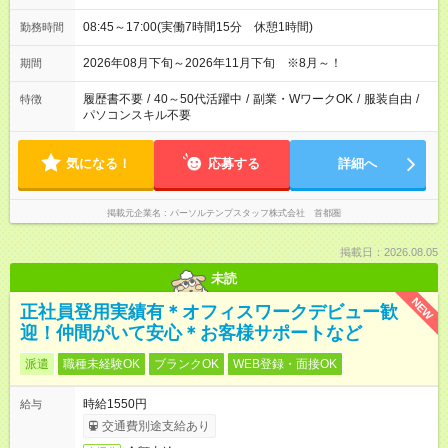
08:45～17:00(実働7時間15分 休憩1時間)
勤務時間
2026年08月下旬～2026年11月下旬 ※8月～！
期間
履歴書不要
/
40～50代活躍中
/
副業・WワークOK
/
服装自由
/
特徴
パソコンスキル不要
気になる！
応募する
詳細へ
掲載元企業名
パーソルテンプスタッフ株式会社 首都圏
掲載日：2026.08.05
未読
NEW
正社員登用実績有＊オフィスワークデビュー歓
迎！仲間がいて安心＊お客様サポートなど
派遣
職種未経験OK
ブランクOK
WEB登録・面接OK
時給1550円
給与
交通費別途支給あり