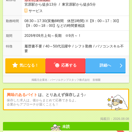
宮原駅から徒歩13分
/
東宮原駅から徒歩5分
サービス
08:30～17:30(実働8時間 休憩1時間) ※【9：00～17：30】
勤務時間
【9：00～18：00】などの時間要相談
2026年09月上旬～長期 ※9月～！
期間
履歴書不要
/
40～50代活躍中
/
シフト勤務
/
パソコンスキル不
特徴
要
気になる！
応募する
詳細へ
掲載元企業名
パーソルテンプスタッフ株式会社 首都圏
興味のあるバイト
は、とりあえず保存しよう♪
保存した求人は、後からまとめて応募できるよ。
企業からアプローチが届くことも！
掲載日：2026.08.08
未読