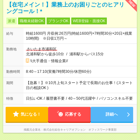
NEW
【在宅メイン！】業務上のお困りごとのヒアリ
ングコール！*
派遣
職種未経験OK
ブランクOK
WEB登録・面接OK
時給1600円 月収例:26万円(時給1600円×7時間30分×20日×残業
給与
10時間) ※日収1万円～
さいたま市浦和区
勤務地
北浦和駅から徒歩10分
/
浦和駅からバス15分
\\大手通信・情報企業//
8:40～17:10(実働7時間30分/休憩60分)
勤務時間
【急募！】※10月上旬スタート予定で長期のお仕事！(スタート
期間
日の相談OK )
日払いOK
/
履歴書不要
/
40～50代活躍中
/
パソコンスキル不要
特徴
気になる！
応募する
詳細へ
掲載元企業名
株式会社綜合キャリアオプション オフィスワーク事業部