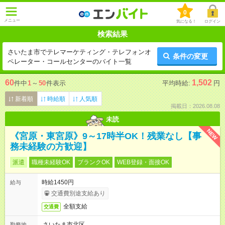
0
メニュー
気になる！
ログイン
検索結果
さいたま市でテレマーケティング・テレフォンオ
条件の変更
ペレーター・コールセンターのバイト一覧
60
1,502
件中
1
～
50
件表示
平均時給:
円
新着順
時給順
人気順
掲載日：2026.08.08
未読
NEW
《宮原・東宮原》9～17時半OK！残業なし【事
務未経験の方歓迎】
派遣
職種未経験OK
ブランクOK
WEB登録・面接OK
時給1450円
給与
交通費別途支給あり
全額支給
交通費
さいたま市北区
勤務地