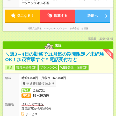
パソコンスキル不要
気になる！
応募する
詳細へ
掲載元企業名
パーソルテンプスタッフ株式会社 首都圏
掲載日：2026.08.05
未読
NEW
＼週3～4日の勤務で11月迄の期間限定／未経験
OK！加茂宮駅すぐ＊電話受付など
派遣
職種未経験OK
ブランクOK
WEB登録・面接OK
時給1400円 月収例 162,400円
給与
交通費別途支給あり
全額支給
交通費
15～20万円
月収例
さいたま市北区
勤務地
加茂宮駅から徒歩6分
サービス