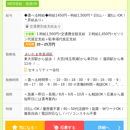
WEB登録・面接OK
◆選べる時給◆時給1450円～時給1,500円＊日払い・週払いOK！
給与
＊昇給あり♪
交通費別途支給あり
1.時給1,500円+交通費全額支給 2.時給1,450円+ガソリ
交通費
ン代規定支給＋駐車場代規定支給
20～25万円
月収例
さいたま市見沼区
勤務地
東大宮駅から徒歩
/
大宮(埼玉県)駅から車25分
/
蓮田駅から車
11分
/
…
セキュリティー会社
～選べる時間帯～ ・10：00～18：00 ・9：00～16：00 ・9：
勤務時間
00～17：00 ・9：00～18：00 ※実働6時間～相談OK！ 。*。未
経験から挑戦できる。*。 経験ゼロから始められるお仕事！ 例え
ば前職が、 在宅/財団法人/事務/コールセンター/受付/販売/カフェ
＜急募＞即日～長期／8月～9月～10月～も相談OK！応募から最
期間
スタッフ スイーツ販売/ホテルフロント/化粧品販売/など 未経験
短即日には選考案内♪
の方たちが活躍中♪
日払いOK
/
履歴書不要
/
40～50代活躍中
/
副業・WワークOK
/
特徴
服装自由
/
電話対応なし
/
パソコンスキル不要
気になる！
応募する
詳細へ