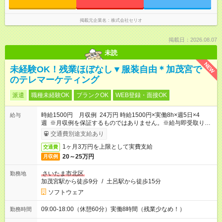
掲載元企業名
株式会社セリオ
掲載日：2026.08.07
未読
NEW
未経験OK！残業ほぼなし▼服装自由＊加茂宮で
のテレマーケティング
派遣
職種未経験OK
ブランクOK
WEB登録・面接OK
時給1500円 月収例 24万円 時給1500円×実働8h×週5日×4
給与
週 ※月収例を保証するものではありません。※給与即受取りサ
ービス利用可（利用条件有）
交通費別途支給あり
1ヶ月3万円を上限として実費支給
交通費
20～25万円
月収例
さいたま市北区
勤務地
加茂宮駅から徒歩9分
/
土呂駅から徒歩15分
ソフトウェア
09:00-18:00（休憩60分）実働8時間（残業少なめ！）
勤務時間