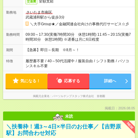
全額支給
交通費
さいたま市南区
勤務地
武蔵浦和駅から徒歩3分
＼大手Group★／金融関連会社向けの事務代行サービス☆彡
09:00～17:30(実働7時間30分 休憩1時間) 11:45～20:15(実働7
勤務時間
時間30分 休憩1時間) ※遅番は月に6日程度
【急募】即日～長期 ※8月～！
期間
履歴書不要
/
40～50代活躍中
/
服装自由
/
シフト勤務
/
パソコ
特徴
ンスキル不要
気になる！
応募する
詳細へ
掲載元企業名
パーソルテンプスタッフ株式会社 首都圏
掲載日：2026.08.05
未読
NEW
＼扶養枠！週3～4日×半日のお仕事／【吉野原
駅】お問合わせ対応