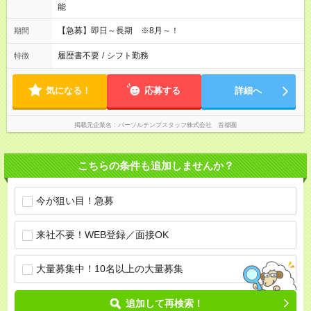
能
【急募】即日～長期 ※8月～！
期間
履歴書不要
/
シフト勤務
特徴
気になる！
応募する
詳細へ
掲載元企業名
パーソルテンプスタッフ株式会社 首都圏
こちらの条件も追加しませんか？
今が狙い目！急募
来社不要！WEB登録／面接OK
大量募集中！10名以上の大量募集
追加して再検索！