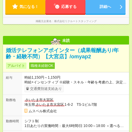
気になる！
応募する
詳細へ
掲載元企業名
株式会社リクルートスタッフィング
未読
婚活テレフォンアポインター（成果報酬あり/年
齢・経験不問）【大宮店】/omyap2
アルバイト
職種未経験OK
時給1,150円～1,150円
給与
時給+インセンティブ ※経験・スキル・年齢を考慮の上、決定し
ます。 《成果に応じたインセンティブ支給例》 テレアポ未経
交通費別途支給あり
験、入社5ヶ月目の女性パートさんが、時給に加えて、月7万円
のインセンティブを獲得するなど、入社年数に関わりなく成
さいたま市大宮区
勤務地
果・貢献に応じた報酬制度が導入されています。 ※試用期間は3
埼玉県
さいたま市大宮区
1-6-2 TS-1ビル7階
ヶ月で、その間は有期契約です。そのほかの条件に変更はあり
ません。 【試用期間】試用期間あり 試用期間の長さ：2ヶ月
ムスベル株式会社
※ 雇用形態と給与に、本採用時と異なる部分があります。 雇用
形態：中途採用（契約社員） 給与：本採用時と同じです。 ※試
シフト制
勤務時間
用期間は2ヶ月で、その間は有期契約です。そのほかの条件に変
1日あたりの実働時間：最大6時間/日 10:00～18:00 ＜選べるシ
更はありません。 ※月所定労働時間が110時間未満の方は試用期
フト＞ (1)10:00～16:00 (2)10:00～17:00 (3)10:00～18:00 ◎