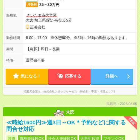
25～30万円
月収例
さいたま市大宮区
勤務地
大宮(埼玉県)駅から徒歩5分
証券会社
8:00～17:00 ※休憩60分。※8時～16時の勤務もあります。
勤務時間
【急募】即日～長期
期間
履歴書不要
特徴
気になる！
応募する
詳細へ
掲載元企業名
株式会社スタッフサービス（神奈川・千葉・埼玉エリア）
掲載日：2026.08.06
未読
NEW
≪時給1600円≫週3日～OK＊予約などに関する
問合せ対応
派遣
職種未経験OK
社会人未経験OK
大学生歓迎
ブランクOK