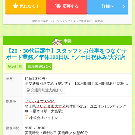
気になる！
応募する
詳細へ
掲載元企業名
パーソルテンプスタッフ株式会社 首都圏
未読
【20・30代活躍中】スタッフとお仕事をつなぐサ
ポート業務／年休120日以上／土日祝休み/大宮店
契約社員
職種未経験OK
時給1,370円～
給与
※交通費別途支給（規定内） 【試用期間】試用期間あり 試用期
間の長さ：2ヶ月 雇用形態、給与は本採用時と同じです。
交通費別途支給あり
さいたま市大宮区
勤務地
埼玉県
さいたま市大宮区
桜木町4-252 ユニオンビルディング
8F（最寄り駅：大宮駅）
株式会社バイトレ
9:30～18:30
勤務時間
実働時間：8時間/日 実働8h／休憩60分