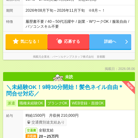
2026年08月下旬～2026年11月下旬 ※8月～！
期間
履歴書不要
/
40～50代活躍中
/
副業・WワークOK
/
服装自由
/
特徴
パソコンスキル不要
気になる！
応募する
詳細へ
掲載元企業名
パーソルテンプスタッフ株式会社 首都圏
掲載日：2026.08.06
未読
NEW
＼未経験OK！9時30分開始！髪色ネイル自由＊
問合せ対応／
派遣
職種未経験OK
ブランクOK
WEB登録・面接OK
時給1500円 月収例 210,000円
給与
交通費別途支給あり
全額支給
交通費
20～25万円
月収例