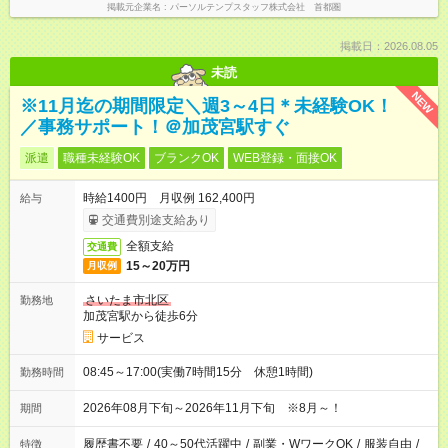
掲載元企業名
パーソルテンプスタッフ株式会社 首都圏
掲載日：2026.08.05
未読
NEW
※11月迄の期間限定＼週3～4日＊未経験OK！
／事務サポート！＠加茂宮駅すぐ
派遣
職種未経験OK
ブランクOK
WEB登録・面接OK
時給1400円 月収例 162,400円
給与
交通費別途支給あり
全額支給
交通費
15～20万円
月収例
さいたま市北区
勤務地
加茂宮駅から徒歩6分
サービス
08:45～17:00(実働7時間15分 休憩1時間)
勤務時間
2026年08月下旬～2026年11月下旬 ※8月～！
期間
履歴書不要
/
40～50代活躍中
/
副業・WワークOK
/
服装自由
/
特徴