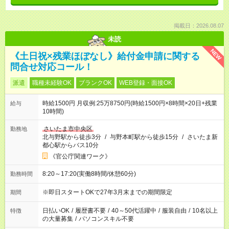
掲載日：2026.08.07
未読
NEW
《土日祝×残業ほぼなし》給付金申請に関する
問合せ対応コール！
派遣
職種未経験OK
ブランクOK
WEB登録・面接OK
時給1500円 月収例:25万8750円(時給1500円×8時間×20日+残業
給与
10時間)
さいたま市中央区
勤務地
北与野駅から徒歩3分
/
与野本町駅から徒歩15分
/
さいたま新
都心駅からバス10分
《官公庁関連ワーク》
8:20～17:20(実働8時間/休憩60分)
勤務時間
※即日スタートOKで27年3月末までの期間限定
期間
日払いOK
/
履歴書不要
/
40～50代活躍中
/
服装自由
/
10名以上
特徴
の大量募集
/
パソコンスキル不要