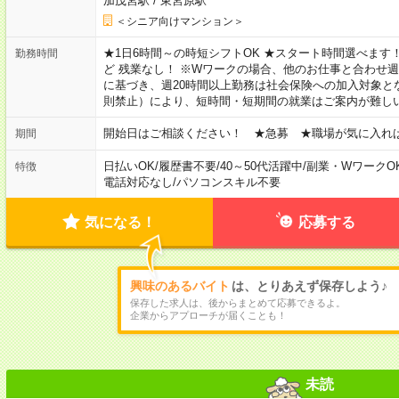
加茂宮駅
/
東宮原駅
＜シニア向けマンション＞
★1日6時間～の時短シフトOK ★スタート時間選べます！ 7:00～16
勤務時間
ど 残業なし！ ※Wワークの場合、他のお仕事と合わせ週
に基づき、週20時間以上勤務は社会保険への加入対象と
則禁止）により、短時間・短期間の就業はご案内が難し
開始日はご相談ください！ ★急募 ★職場が気に入れ
期間
日払いOK
/
履歴書不要
/
40～50代活躍中
/
副業・WワークO
特徴
電話対応なし
/
パソコンスキル不要
気になる！
応募する
興味のあるバイト
は、とりあえず保存しよう♪
保存した求人は、後からまとめて応募できるよ。
企業からアプローチが届くことも！
未読