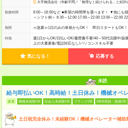
大手物流会社（年齢不問／「無理なく続けられる」と好評
9:00～18:00など ■希望の時間帯を選べます！ ▼他
勤務時間
＜シフト例＞ 8:30～12:00 17:00～22:00 13:00～22:00 2
≪急募≫1日のみの単発からOK！ 即日スタートもOK！
期間
週1日からOK
/
日払いOK
/
履歴書不要
/
40～50代活躍中
/
副
特徴
上の大量募集
/
電話対応なし
/
パソコンスキル不要
気になる！
応募する
未読
給与即払いOK！高時給！土日休み！機械オペ
派遣
職種未経験OK
社会人未経験OK
ブランクOK
WEB登録・面接OK
土日祝完全休み！未経験OK！機械オペレーター補助