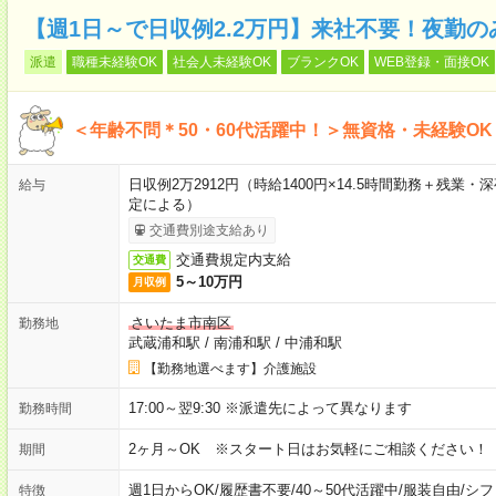
【週1日～で日収例2.2万円】来社不要！夜勤
派遣
職種未経験OK
社会人未経験OK
ブランクOK
WEB登録・面接OK
＜年齢不問＊50・60代活躍中！＞無資格・未経験O
日収例2万2912円（時給1400円×14.5時間勤務＋残
給与
定による）
交通費別途支給あり
交通費規定内支給
交通費
5～10万円
月収例
さいたま市南区
勤務地
武蔵浦和駅
/
南浦和駅
/
中浦和駅
【勤務地選べます】介護施設
17:00～翌9:30 ※派遣先によって異なります
勤務時間
2ヶ月～OK ※スタート日はお気軽にご相談ください！
期間
週1日からOK
/
履歴書不要
/
40～50代活躍中
/
服装自由
/
シフ
特徴