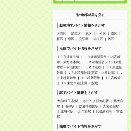
他の検索結果を見る
勤務地でバイト情報をさがす
大宮区
浦和区
北区
中央区
南区
桜区
緑区
見沼区
岩槻区
西区
沿線でバイト情報をさがす
ＪＲ京浜東北線
ＪＲ湘南新宿ライン(高崎
線－東海道本線)
ＪＲ湘南新宿ライン(東北
本線－横須賀線)
ＪＲ埼京線
ＪＲ東北新
幹線
ＪＲ北陸新幹線(東京－上越妙高)
Ｊ
Ｒ上越新幹線
ＪＲ武蔵野線
ＪＲ高崎線
ＪＲ東北本線(上野－盛岡)
駅でバイト情報をさがす
大宮(埼玉県)駅
さいたま新都心駅
北大宮
駅
浦和駅
鉄道博物館駅
大宮公園駅
北浦和駅
北与野駅
武蔵浦和駅
宮原
駅
職種でバイト情報をさがす