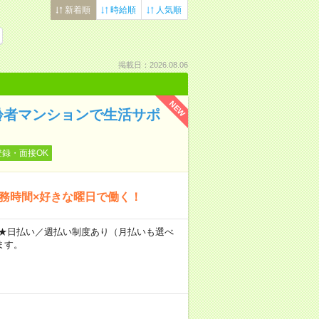
新着順
時給順
人気順
掲載日：2026.08.06
NEW
齢者マンションで生活サポ
登録・面接OK
勤務時間×好きな曜日で働く！
～ ★日払い／週払い制度あり（月払いも選べ
ます。