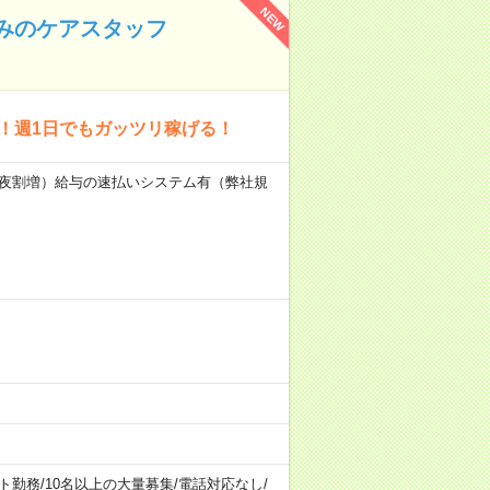
NEW
のみのケアスタッフ
K！週1日でもガッツリ稼げる！
業・深夜割増）給与の速払いシステム有（弊社規
ト勤務
/
10名以上の大量募集
/
電話対応なし
/