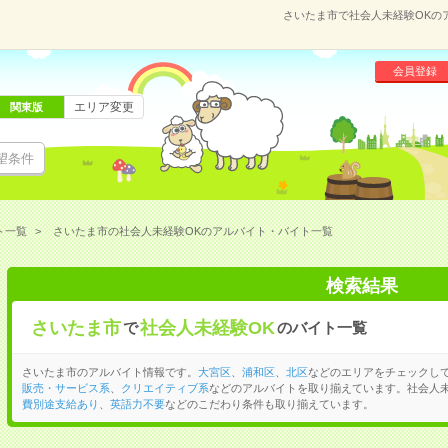
さいたま市で社会人未経験OKの
会員登録
エリア変更
関東版
望条件
ト一覧
さいたま市の社会人未経験OKのアルバイト・バイト一覧
検索結果
さいたま市
社会人未経験OK
で
のバイト一覧
さいたま市のアルバイト情報です。
大宮区
、
浦和区
、
北区
などのエリアをチェックし
販売・サービス系
、
クリエイティブ系
などのアルバイトを取り揃えています。社会人未
費別途支給あり
、
英語力不要
などのこだわり条件も取り揃えています。