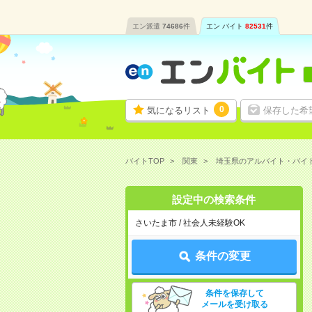
エン派遣
74686
件
エン バイト
82531
件
0
気になるリスト
保存した希
バイトTOP
関東
埼玉県のアルバイト・バイ
設定中の検索条件
さいたま市 / 社会人未経験OK
条件の変更
条件を保存して
メールを受け取る