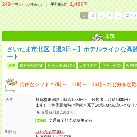
1,480
242
平均時給:
円
件中
1
～
50
件表示
1
2
3
4
5
次へ
未読
さいたま市北区【週3日～】ホテルライクな高
ート
派遣
職種未経験OK
社会人未経験OK
大学生歓迎
ブランクOK
WEB
自由なシフト＊7時～、11時～、16時～など好きな
無資格未経験：時給1600円～ 経験者：時給1800円
給与
ます）※稼働開始時は手続き完了次第のお支払いとなり
交通費別途支給あり
交通費全額支給※規定有
交通費
さいたま市北区
勤務地