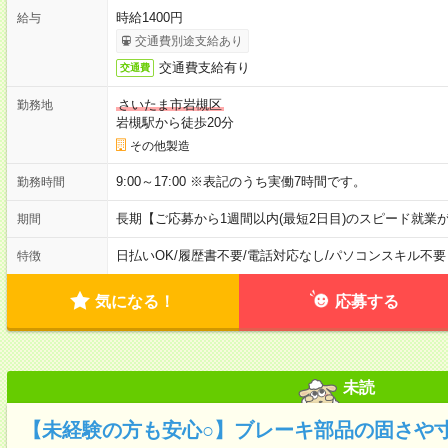
時給1400円
給与
交通費別途支給あり
交通費支給有り
交通費
さいたま市岩槻区
勤務地
岩槻駅から徒歩20分
その他製造
9:00～17:00 ※表記のうち実働7時間です。
勤務時間
長期【ご応募から1週間以内(最短2日目)のスピード就業
期間
日払いOK
/
履歴書不要
/
電話対応なし
/
パソコンスキル不要
特徴
気になる！
応募する
未読
【未経験の方も安心○】ブレーキ部品の固さや寸