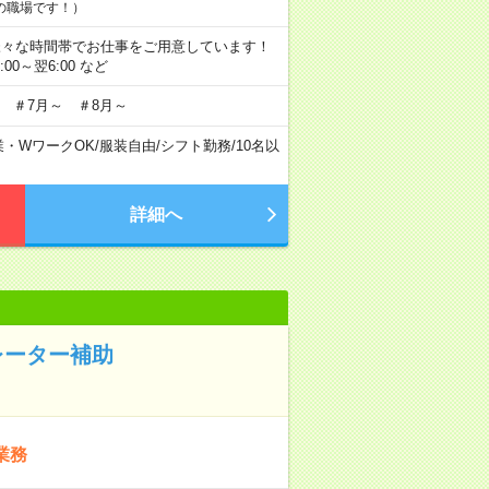
の職場です！）
にも様々な時間帯でお仕事をご用意しています！
2:00～翌6:00 など
 ＃7月～ ＃8月～
業・WワークOK
/
服装自由
/
シフト勤務
/
10名以
詳細へ
レーター補助
業務