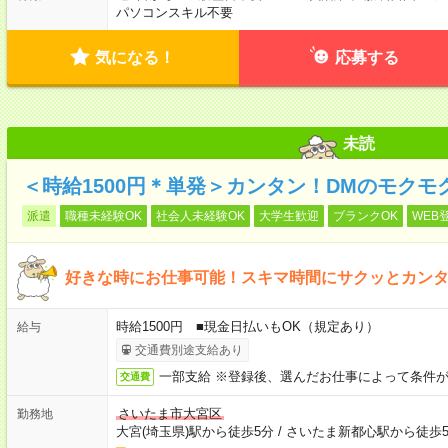
パソコンスキル不要
気になる！
応募する
未読
＜時給1500円＊単発＞カンタン！DMのモクモ
派遣
職種未経験OK
社会人未経験OK
大学生歓迎
ブランクOK
WEB
好きな時にお仕事可能！スキマ時間にサクッとカン
時給1500円 ■現金日払いもOK（規定あり）
給与
交通費別途支給あり
一部支給 ※登録後、選んだお仕事によって条件
交通費
さいたま市大宮区
勤務地
大宮(埼玉県)駅から徒歩5分
/
さいたま新都心駅から徒歩