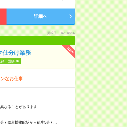
詳細へ
掲載日：2026.08.06
NEW
ク仕分け業務
登録・面接OK
タンなお仕事
が異なることがあります
5分
/
鉄道博物館駅から徒歩5分
/
…