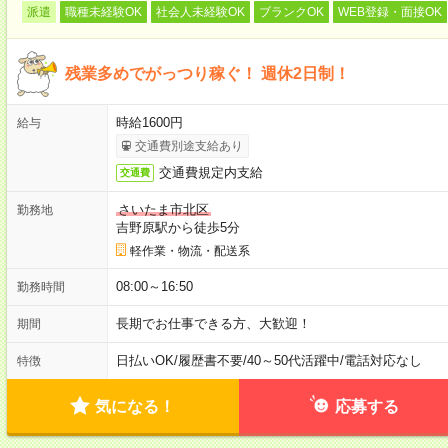
派遣
職種未経験OK
社会人未経験OK
ブランクOK
WEB登録・面接OK
残業多めでがっつり稼ぐ！ 週休2日制！
時給1600円
給与
交通費別途支給あり
交通費規定内支給
交通費
さいたま市北区
勤務地
吉野原駅から徒歩5分
軽作業・物流・配送系
08:00～16:50
勤務時間
長期でお仕事できる方、大歓迎！
期間
日払いOK
/
履歴書不要
/
40～50代活躍中
/
電話対応なし
特徴
気になる！
応募する