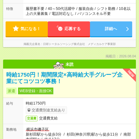
の勤務時間。 合計で週40時間を超える場合は応募できません。
履歴書不要
/
40～50代活躍中
/
服装自由
/
シフト勤務
/
10名以
特徴
上の大量募集
/
電話対応なし
/
パソコンスキル不要
気になる！
応募する
詳細へ
掲載元企業名
日研トータルソーシング株式会社 メディカルケア事業部
掲載日：2026.08.04
未読
NEW
時給1750円！期間限定×高時給大手グループ企
業にてコツコツ事務！
派遣
WEB登録・面接OK
時給1750円
給与
交通費別途支給あり
交通費支給
交通費
横浜市磯子区
勤務地
新杉田駅から徒歩3分
/
杉田(神奈川県)駅から徒歩11分
/
南部