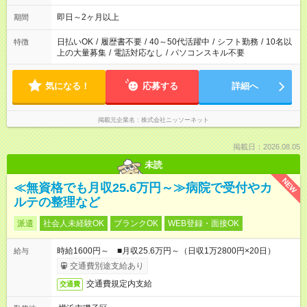
即日～2ヶ月以上
期間
日払いOK
/
履歴書不要
/
40～50代活躍中
/
シフト勤務
/
10名以
特徴
上の大量募集
/
電話対応なし
/
パソコンスキル不要
気になる！
応募する
詳細へ
掲載元企業名
株式会社ニッソーネット
掲載日：2026.08.05
未読
NEW
≪無資格でも月収25.6万円～≫病院で受付やカ
ルテの整理など
派遣
社会人未経験OK
ブランクOK
WEB登録・面接OK
時給1600円～ ■月収25.6万円～（日収1万2800円×20日）
給与
交通費別途支給あり
交通費規定内支給
交通費