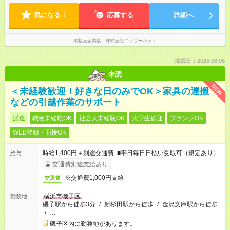
気になる！
応募する
詳細へ
掲載元企業名
株式会社ニッソーネット
掲載日：2026.08.05
未読
NEW
＜未経験歓迎！好きな日のみでOK＞家具の運搬
などの引越作業のサポート
派遣
職種未経験OK
社会人未経験OK
大学生歓迎
ブランクOK
WEB登録・面接OK
時給1,400円＋別途交通費 ■平日毎日日払い受取可（規定あり）
給与
交通費別途支給あり
※交通費1,000円支給
交通費
横浜市磯子区
勤務地
磯子駅から徒歩3分
/
新杉田駅から徒歩
/
金沢文庫駅から徒歩
/
…
磯子区内に勤務地があります。