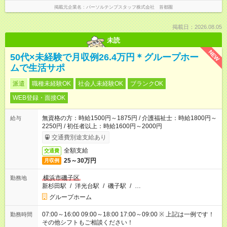
掲載元企業名
パーソルテンプスタッフ株式会社 首都圏
掲載日：2026.08.05
未読
NEW
50代×未経験で月収例26.4万円＊グループホー
ムで生活サポ
派遣
職種未経験OK
社会人未経験OK
ブランクOK
WEB登録・面接OK
無資格の方：時給1500円～1875円 / 介護福祉士：時給1800円～
給与
2250円 / 初任者以上：時給1600円～2000円
交通費別途支給あり
全額支給
交通費
25～30万円
月収例
横浜市磯子区
勤務地
新杉田駅
/
洋光台駅
/
磯子駅
/
…
グループホーム
07:00～16:00 09:00～18:00 17:00～09:00 ※ 上記は一例です！
勤務時間
その他シフトもご相談ください！