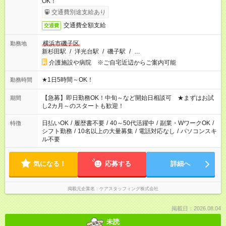
OK！
交通費別途支給あり
交通費全額支給
交通費
横浜市磯子区
勤務地
新杉田駅
/
洋光台駅
/
磯子駅
/
…
介護施設や病院 ※ご自宅近辺からご案内可能
★1日5時間～OK！
勤務時間
【急募】即日勤務OK！中旬～など開始日相談可 ★まずはお試
期間
し2カ月～のスタートも歓迎！
日払いOK
/
履歴書不要
/
40～50代活躍中
/
副業・WワークOK
/
特徴
シフト勤務
/
10名以上の大量募集
/
電話対応なし
/
パソコンスキ
ル不要
気になる！
応募する
詳細へ
掲載元企業名
ケアスタッフィング株式会社
掲載日：2026.08.04
未読