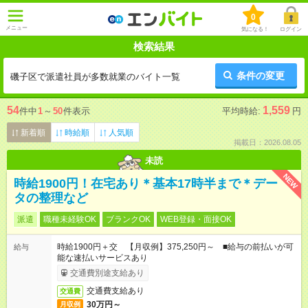
0
メニュー
気になる！
ログイン
検索結果
条件の変更
磯子区で派遣社員が多数就業のバイト一覧
54
1,559
件中
1
～
50
件表示
平均時給:
円
新着順
時給順
人気順
掲載日：2026.08.05
未読
NEW
時給1900円！在宅あり＊基本17時半まで＊デー
タの整理など
派遣
職種未経験OK
ブランクOK
WEB登録・面接OK
時給1900円＋交 【月収例】375,250円～ ■給与の前払いが可
給与
能な速払いサービスあり
交通費別途支給あり
交通費支給あり
交通費
30万円～
月収例