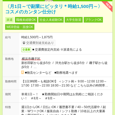
NEW
〈月1日～で副業にピッタリ＊時給1,500円～〉
コスメのカンタン仕分け
派遣
職種未経験OK
社会人未経験OK
大学生歓迎
ブランクOK
WEB登録・面接OK
時給1,500円～1,875円
給与
交通費別途支給あり
■ 交通費規定内支給 ※派遣先による
交通費
横浜市磯子区
勤務地
新杉田駅から徒歩5分
/
洋光台駅から徒歩5分
/
磯子駅から徒
歩5分
/
…
■物流センターなど ■勤務地選べます
【1日3時間～も相談OK!】 ＜シフト例＞ 9:00～12:00 12:00～
勤務時間
17:00 17:00～22:00 18:00～21:00 など こちら以外の時間帯も
お気軽にご相談ください！
単発1日～！ ★勤務開始日や期間はお気軽にご相談くださ
期間
い！ ＃8月～ ＃9月～
週1日からOK
/
日払いOK
/
履歴書不要
/
40～50代活躍中
/
副
特徴
業・WワークOK
/
服装自由
/
シフト勤務
/
10名以上の大量募