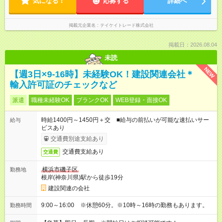
気になる！
応募する
詳細へ
掲載元企業名
テイケイトレード株式会社
掲載日：2026.08.04
未読
NEW
【週3日×9-16時】未経験OK！建設関連会社＊
輸入許可証のチェックなど
派遣
職種未経験OK
ブランクOK
WEB登録・面接OK
時給1400円～1450円＋交 ■給与の前払いが可能な速払いサー
給与
ビスあり
交通費別途支給あり
交通費支給あり
交通費
横浜市磯子区
勤務地
根岸(神奈川県)駅から徒歩19分
建設関連の会社
9:00～16:00 ※休憩60分。※10時～16時の勤務もあります。
勤務時間