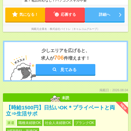
集
/
電話対応なし
/
パソコンスキル不要
気になる！
応募する
詳細へ
掲載元企業名
株式会社バイトレ（キャムコムグループ）
少しエリアを広げると、
706
求人が
件増えます！
見てみる
掲載日：2026.08.04
未読
NEW
【時給1500円】日払いOK＊プライベートと両
立⇒生活サポ
派遣
職種未経験OK
社会人未経験OK
ブランクOK