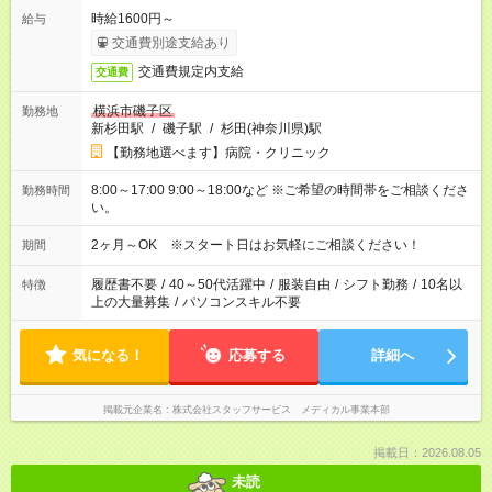
時給1600円～
給与
交通費別途支給あり
交通費規定内支給
交通費
横浜市磯子区
勤務地
新杉田駅
/
磯子駅
/
杉田(神奈川県)駅
【勤務地選べます】病院・クリニック
8:00～17:00 9:00～18:00など ※ご希望の時間帯をご相談くださ
勤務時間
い。
2ヶ月～OK ※スタート日はお気軽にご相談ください！
期間
履歴書不要
/
40～50代活躍中
/
服装自由
/
シフト勤務
/
10名以
特徴
上の大量募集
/
パソコンスキル不要
気になる！
応募する
詳細へ
掲載元企業名
株式会社スタッフサービス メディカル事業本部
掲載日：2026.08.05
未読