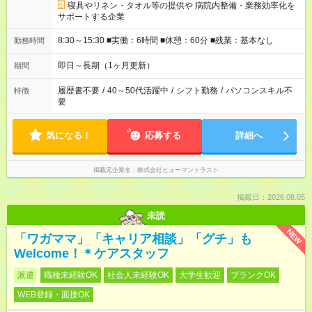
寝具やリネン・タオル等の提供や 病院内整備・業務効率化を
サポートする企業
8:30～15:30 ■実働：6時間 ■休憩：60分 ■残業：基本なし
勤務時間
即日～長期（1ヶ月更新）
期間
履歴書不要
/
40～50代活躍中
/
シフト勤務
/
パソコンスキル不
特徴
要
気になる！
応募する
詳細へ
掲載元企業名
株式会社ヒューマントラスト
掲載日：2026.08.05
未読
NEW
「ワガママ」「キャリア相談」「グチ」も
Welcome！＊ケアスタッフ
派遣
職種未経験OK
社会人未経験OK
大学生歓迎
ブランクOK
WEB登録・面接OK