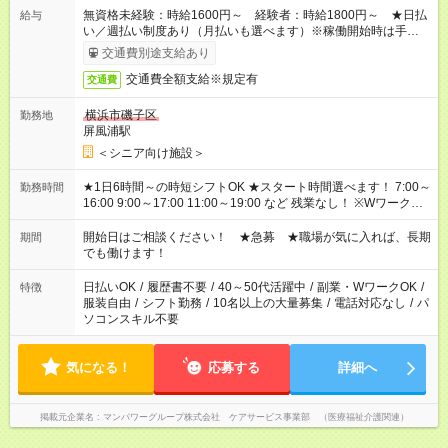
無資格未経験：時給1600円～ 経験者：時給1800円～ ★日払
給与
い／週払い制度あり（月払いも選べます）※稼働開始時は手続き
完了次第のお支払いとなります。
交通費別途支給あり
交通費全額支給※規定有
交通費
横浜市磯子区
勤務地
屏風浦駅
＜シニア向け施設＞
★1日6時間～の時短シフトOK ★スタート時間選べます！ 7:00～
勤務時間
16:00 9:00～17:00 11:00～19:00 など 残業なし！ ※Wワークの
場合、他のお仕事と合わせ週40時間超の就業はご案内できませ
ん ※法令に基づき、週20時間以上勤務は社会保険への加入対象
開始日はご相談ください！ ★急募 ★職場が気に入れば、長期
期間
となります ※労働者派遣法（日雇い派遣の原則禁止）により、
でも働けます！
短時間・短期間の就業はご案内が難しい場合があります
日払いOK
/
履歴書不要
/
40～50代活躍中
/
副業・WワークOK
/
特徴
服装自由
/
シフト勤務
/
10名以上の大量募集
/
電話対応なし
/
パ
ソコンスキル不要
気になる！
応募する
詳細へ
掲載元企業名
マンパワーグループ株式会社 ケアサービス事業部 （医療福祉介護関連）