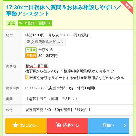
NEW
17:30x土日祝休＼質問＆お休み相談しやすい／
事務アシスタント
派遣
WEB登録・面接OK
時給1400円 月収例 210,000円+残業代
給与
交通費別途支給あり
全額支給
交通費
20～25万円
月収例
横浜市磯子区
勤務地
磯子駅から徒歩20分
/
根岸(神奈川県)駅から徒歩20分
医療や介護をサポートする会社★医療用品などのレンタル！
09:00～17:30(実働7時間30分 休憩1時間)
勤務時間
【急募】即日～長期 ※8月～！
期間
履歴書不要
/
40～50代活躍中
/
服装自由
特徴
気になる！
応募する
詳細へ