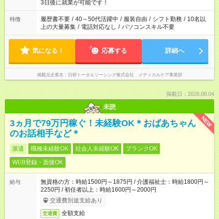
ね。 ※Wワーク希望の方へ 今ご覧のお仕事で希望する勤務時間
3日後に就業が可能です！
と、もう1つのお仕事の勤務時間。 合計で週40時間を超える場
合は応募できません。
履歴書不要
/
40～50代活躍中
/
服装自由
/
シフト勤務
/
10名以
特徴
上の大量募集
/
電話対応なし
/
パソコンスキル不要
気になる！
応募する
詳細へ
掲載元企業名
日研トータルソーシング株式会社 メディカルケア事業部
掲載日：2026.08.04
未読
NEW
3ヵ月で79万円稼ぐ！未経験OK＊おばあちゃん
のお話相手など＊
派遣
職種未経験OK
社会人未経験OK
ブランクOK
WEB登録・面接OK
無資格の方：時給1500円～1875円 / 介護福祉士：時給1800円～
給与
2250円 / 初任者以上：時給1600円～2000円
交通費別途支給あり
全額支給
交通費