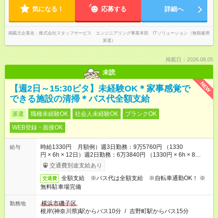
気になる！
応募する
詳細へ
掲載元企業名
株式会社スタッフサービス エンジニアリング事業本部 ITソリューション（無期雇用
派遣）
掲載日：2026.08.05
未読
NEW
【週2日～15:30ピタ】未経験OK＊家事感覚で
できる施設の清掃＊バス代全額支給
派遣
職種未経験OK
社会人未経験OK
ブランクOK
WEB登録・面接OK
時給1330円 月額例）週3日勤務：9万5760円 （1330
給与
円 × 6h × 12日）週2日勤務：6万3840円 （1330円 × 6h × 8
日） ※月額例は一例であり、保証するものではありません
交通費別途支給あり
全額支給 ※バス代は全額支給 ※自転車通勤OK！ ※
交通費
無料駐車場完備
横浜市磯子区
勤務地
根岸(神奈川県)駅からバス10分
/
吉野町駅からバス15分