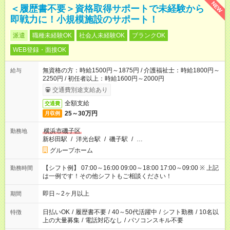
NEW
＜履歴書不要＞資格取得サポートで未経験から
即戦力に！小規模施設のサポート！
派遣
職種未経験OK
社会人未経験OK
ブランクOK
WEB登録・面接OK
無資格の方：時給1500円～1875円 / 介護福祉士：時給1800円～
給与
2250円 / 初任者以上：時給1600円～2000円
交通費別途支給あり
全額支給
交通費
25～30万円
月収例
横浜市磯子区
勤務地
新杉田駅
/
洋光台駅
/
磯子駅
/
…
グループホーム
【シフト例】 07:00～16:00 09:00～18:00 17:00～09:00 ※ 上記
勤務時間
は一例です！その他シフトもご相談ください！
即日～2ヶ月以上
期間
日払いOK
/
履歴書不要
/
40～50代活躍中
/
シフト勤務
/
10名以
特徴
上の大量募集
/
電話対応なし
/
パソコンスキル不要