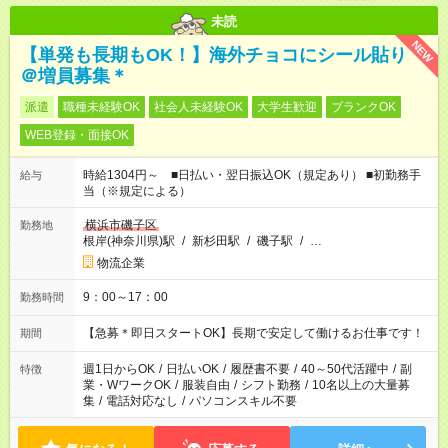
未読
NEW
【単発も長期もOK！】海外チョコにシール貼り
＠増員募集＊
派遣
職種未経験OK
社会人未経験OK
大学生歓迎
ブランクOK
WEB登録・面接OK
時給1304円～ ■日払い・翌日振込OK（規定あり） ■初勤務手
給与
当（※規定による）
横浜市磯子区
勤務地
根岸(神奈川県)駅
/
新杉田駅
/
磯子駅
/
…
物流企業
9：00～17：00
勤務時間
【急募＊即日スタートOK】長期で安定して働けるお仕事です！
期間
週1日からOK
/
日払いOK
/
履歴書不要
/
40～50代活躍中
/
副
特徴
業・WワークOK
/
服装自由
/
シフト勤務
/
10名以上の大量募
集
/
電話対応なし
/
パソコンスキル不要