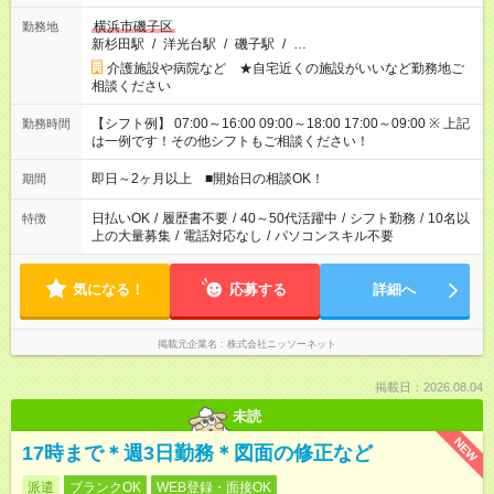
横浜市磯子区
勤務地
新杉田駅
/
洋光台駅
/
磯子駅
/
…
介護施設や病院など ★自宅近くの施設がいいなど勤務地ご
相談ください
【シフト例】 07:00～16:00 09:00～18:00 17:00～09:00 ※ 上記
勤務時間
は一例です！その他シフトもご相談ください！
即日～2ヶ月以上 ■開始日の相談OK！
期間
日払いOK
/
履歴書不要
/
40～50代活躍中
/
シフト勤務
/
10名以
特徴
上の大量募集
/
電話対応なし
/
パソコンスキル不要
気になる！
応募する
詳細へ
掲載元企業名
株式会社ニッソーネット
掲載日：2026.08.04
未読
NEW
17時まで＊週3日勤務＊図面の修正など
派遣
ブランクOK
WEB登録・面接OK