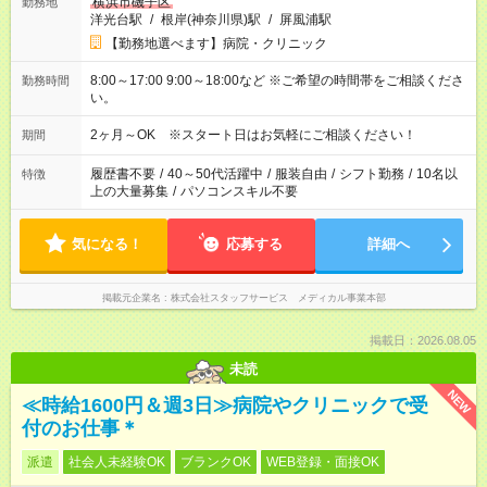
横浜市磯子区
勤務地
洋光台駅
/
根岸(神奈川県)駅
/
屏風浦駅
【勤務地選べます】病院・クリニック
8:00～17:00 9:00～18:00など ※ご希望の時間帯をご相談くださ
勤務時間
い。
2ヶ月～OK ※スタート日はお気軽にご相談ください！
期間
履歴書不要
/
40～50代活躍中
/
服装自由
/
シフト勤務
/
10名以
特徴
上の大量募集
/
パソコンスキル不要
気になる！
応募する
詳細へ
掲載元企業名
株式会社スタッフサービス メディカル事業本部
掲載日：2026.08.05
未読
NEW
≪時給1600円＆週3日≫病院やクリニックで受
付のお仕事＊
派遣
社会人未経験OK
ブランクOK
WEB登録・面接OK