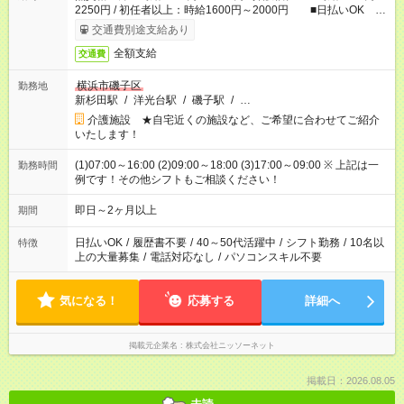
2250円 / 初任者以上：時給1600円～2000円 ■日払いOK ■
日収例：1万2000円（時給1500円×8h）
交通費別途支給あり
全額支給
交通費
横浜市磯子区
勤務地
新杉田駅
/
洋光台駅
/
磯子駅
/
…
介護施設 ★自宅近くの施設など、ご希望に合わせてご紹介
いたします！
(1)07:00～16:00 (2)09:00～18:00 (3)17:00～09:00 ※ 上記は一
勤務時間
例です！その他シフトもご相談ください！
即日～2ヶ月以上
期間
日払いOK
/
履歴書不要
/
40～50代活躍中
/
シフト勤務
/
10名以
特徴
上の大量募集
/
電話対応なし
/
パソコンスキル不要
気になる！
応募する
詳細へ
掲載元企業名
株式会社ニッソーネット
掲載日：2026.08.05