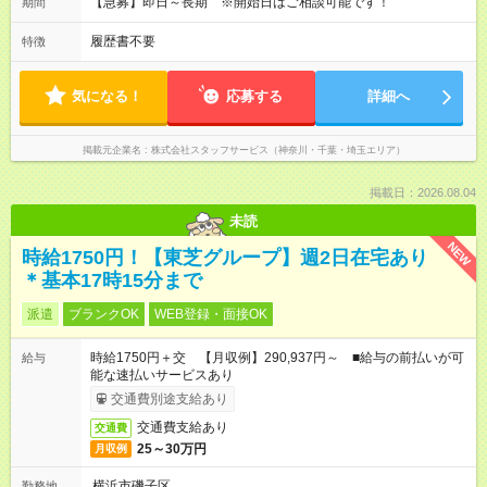
【急募】即日～長期 ※開始日はご相談可能です！
期間
履歴書不要
特徴
気になる！
応募する
詳細へ
掲載元企業名
株式会社スタッフサービス（神奈川・千葉・埼玉エリア）
掲載日：2026.08.04
未読
NEW
時給1750円！【東芝グループ】週2日在宅あり
＊基本17時15分まで
派遣
ブランクOK
WEB登録・面接OK
時給1750円＋交 【月収例】290,937円～ ■給与の前払いが可
給与
能な速払いサービスあり
交通費別途支給あり
交通費支給あり
交通費
25～30万円
月収例
横浜市磯子区
勤務地