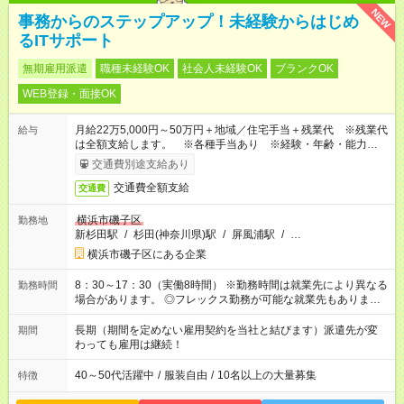
NEW
事務からのステップアップ！未経験からはじめ
るITサポート
無期雇用派遣
職種未経験OK
社会人未経験OK
ブランクOK
WEB登録・面接OK
月給22万5,000円～50万円＋地域／住宅手当＋残業代 ※残業代
給与
は全額支給します。 ※各種手当あり ※経験・年齢・能力等を
考慮して加給・優遇します。
交通費別途支給あり
交通費全額支給
交通費
横浜市磯子区
勤務地
新杉田駅
/
杉田(神奈川県)駅
/
屏風浦駅
/
…
横浜市磯子区にある企業
8：30～17：30（実働8時間） ※勤務時間は就業先により異なる
勤務時間
場合があります。 ◎フレックス勤務が可能な就業先もありま
す。 ◎今よりもさらに働きやすい環境をつくるべく、 働き方
改革に全社をあげて取り組んでいます。
長期（期間を定めない雇用契約を当社と結びます）派遣先が変
期間
わっても雇用は継続！
40～50代活躍中
/
服装自由
/
10名以上の大量募集
特徴