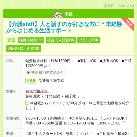
掲載日：2026.08.04
未読
NEW
【介護staff】人と話すのが好きな方に＊未経験
からはじめる生活サポート
派遣
職種未経験OK
社会人未経験OK
ブランクOK
WEB登録・面接OK
無資格未経験：時給1500円～ ■週払いOK ■扶養内OK ■日収
給与
1万2000円以上
交通費別途支給あり
交通費全額支給
交通費
横浜市磯子区
勤務地
新杉田駅
/
洋光台駅
/
磯子駅
/
…
≪自宅からドアtoドアで30分以内！≫ご希望の勤務地を紹介
します。
9:00～18:00（休憩60分） ■ご希望があれば下記シフトもOK！
勤務時間
早番 7:00～16:00 遅番 10:00～19:00 時短 10:00～15:00 「家
族と休みを合わせたい」 「余裕を持って夕飯の準備がしたい」
「できれば残業はしたくない」 など、ご希望を教えてください
【8月中のスタートOK！急募！】2カ月～ ■ご応募から最短2～
期間