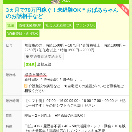
未読
NEW
3ヵ月で79万円稼ぐ！未経験OK＊おばあちゃん
のお話相手など
派遣
職種未経験OK
社会人未経験OK
ブランクOK
WEB登録・面接OK
無資格の方：時給1500円～1875円 / 介護福祉士：時給1800円～
給与
2250円 / 初任者以上：時給1600円～2000円
交通費別途支給あり
全額支給
交通費
横浜市磯子区
勤務地
新杉田駅
/
洋光台駅
/
磯子駅
/
…
介護施設や病院など ★自宅近くの施設がいいなど勤務地ご
相談ください
【シフト例】 07:00～16:00 09:00～18:00 17:00～09:00 ※ 上記
勤務時間
は一例です！その他シフトもご相談ください！
即日～2ヶ月以上 ■開始日の相談OK！
期間
日払いOK
/
履歴書不要
/
40～50代活躍中
/
シフト勤務
/
10名以
特徴
上の大量募集
/
電話対応なし
/
パソコンスキル不要