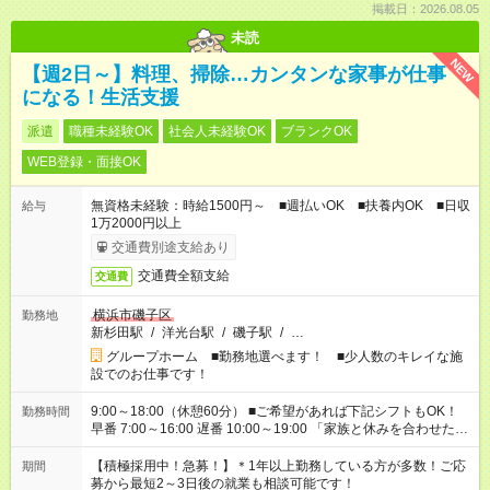
掲載日：2026.08.05
未読
NEW
【週2日～】料理、掃除…カンタンな家事が仕事
になる！生活支援
派遣
職種未経験OK
社会人未経験OK
ブランクOK
WEB登録・面接OK
無資格未経験：時給1500円～ ■週払いOK ■扶養内OK ■日収
給与
1万2000円以上
交通費別途支給あり
交通費全額支給
交通費
横浜市磯子区
勤務地
新杉田駅
/
洋光台駅
/
磯子駅
/
…
グループホーム ■勤務地選べます！ ■少人数のキレイな施
設でのお仕事です！
9:00～18:00（休憩60分） ■ご希望があれば下記シフトもOK！
勤務時間
早番 7:00～16:00 遅番 10:00～19:00 「家族と休みを合わせた
い」 「余裕を持って夕飯の準備がしたい」 「できれば残業はし
たくない」 など、ご希望を教えてくださいね。 ※Wワーク希望
【積極採用中！急募！】＊1年以上勤務している方が多数！ご応
期間
の方へ 今ご覧のお仕事で希望する勤務時間と、もう1つのお仕事
募から最短2～3日後の就業も相談可能です！