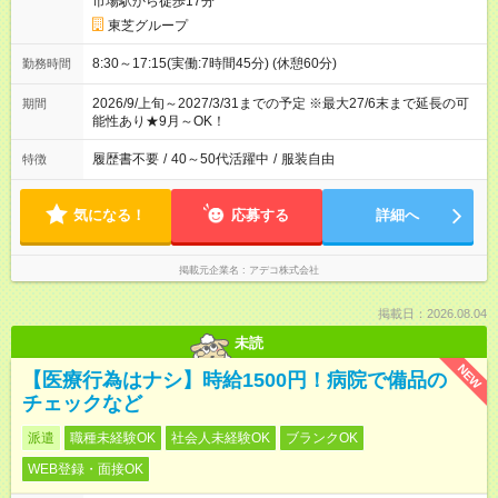
市場駅から徒歩17分
東芝グループ
8:30～17:15(実働:7時間45分) (休憩60分)
勤務時間
2026/9/上旬～2027/3/31までの予定 ※最大27/6末まで延長の可
期間
能性あり★9月～OK！
履歴書不要
/
40～50代活躍中
/
服装自由
特徴
気になる！
応募する
詳細へ
掲載元企業名
アデコ株式会社
掲載日：2026.08.04
未読
NEW
【医療行為はナシ】時給1500円！病院で備品の
チェックなど
派遣
職種未経験OK
社会人未経験OK
ブランクOK
WEB登録・面接OK