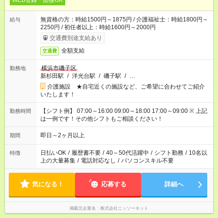
WEB登録・面接OK
無資格の方：時給1500円～1875円 / 介護福祉士：時給1800円～
給与
2250円 / 初任者以上：時給1600円～2000円
交通費別途支給あり
全額支給
交通費
横浜市磯子区
勤務地
新杉田駅
/
洋光台駅
/
磯子駅
/
…
介護施設 ★自宅近くの施設など、ご希望に合わせてご紹介
いたします！
【シフト例】 07:00～16:00 09:00～18:00 17:00～09:00 ※ 上記
勤務時間
は一例です！その他シフトもご相談ください！
即日～2ヶ月以上
期間
日払いOK
/
履歴書不要
/
40～50代活躍中
/
シフト勤務
/
10名以
特徴
上の大量募集
/
電話対応なし
/
パソコンスキル不要
気になる！
応募する
詳細へ
掲載元企業名
株式会社ニッソーネット