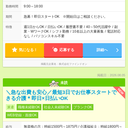
9:00～18:00
勤務時間
急募！即日スタートOK ※開始日はご相談ください。
期間
週1日からOK
/
日払いOK
/
履歴書不要
/
40～50代活躍中
/
副
特徴
業・WワークOK
/
シフト勤務
/
10名以上の大量募集
/
電話対応
なし
/
パソコンスキル不要
気になる！
応募する
詳細へ
掲載元企業名
株式会社ファインドオン
掲載日：2026.08.05
未読
NEW
＼急な出費も安心／最短3日でお仕事スタートで
きる介護＊即日×日払いOK
派遣
職種未経験OK
社会人未経験OK
ブランクOK
WEB登録・面接OK
無資格の方：時給1500円～1875円 / 介護福祉士：時給1800円～
給与