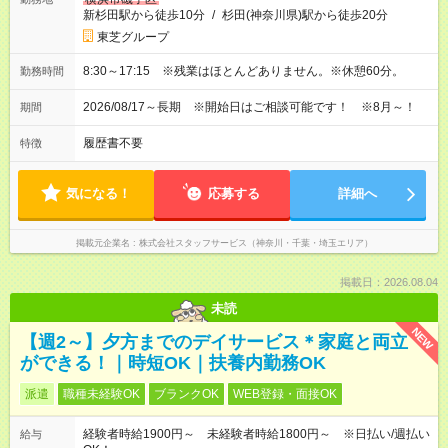
新杉田駅から徒歩10分
/
杉田(神奈川県)駅から徒歩20分
東芝グループ
8:30～17:15 ※残業はほとんどありません。※休憩60分。
勤務時間
2026/08/17～長期 ※開始日はご相談可能です！ ※8月～！
期間
履歴書不要
特徴
気になる！
応募する
詳細へ
掲載元企業名
株式会社スタッフサービス（神奈川・千葉・埼玉エリア）
掲載日：2026.08.04
未読
NEW
【週2～】夕方までのデイサービス＊家庭と両立
ができる！｜時短OK｜扶養内勤務OK
派遣
職種未経験OK
ブランクOK
WEB登録・面接OK
経験者時給1900円～ 未経験者時給1800円～ ※日払い/週払い
給与