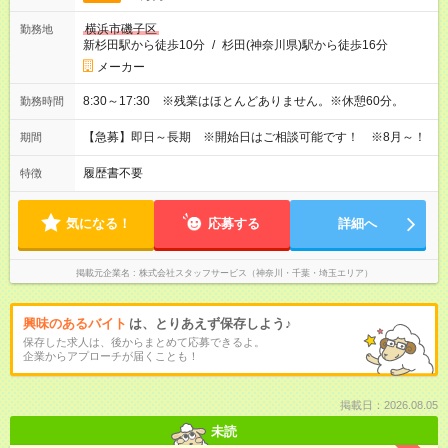
横浜市磯子区
勤務地
新杉田駅から徒歩10分
/
杉田(神奈川県)駅から徒歩16分
メーカー
8:30～17:30 ※残業はほとんどありません。※休憩60分。
勤務時間
【急募】即日～長期 ※開始日はご相談可能です！ ※8月～！
期間
履歴書不要
特徴
気になる！
応募する
詳細へ
掲載元企業名
株式会社スタッフサービス（神奈川・千葉・埼玉エリア）
興味のあるバイト
は、とりあえず保存しよう♪
保存した求人は、後からまとめて応募できるよ。
企業からアプローチが届くことも！
掲載日：2026.08.05
未読