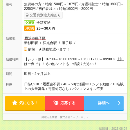
無資格の方：時給1500円～1875円 / 介護福祉士：時給1800円～
給与
2250円 / 初任者以上：時給1600円～2000円
交通費別途支給あり
全額支給
交通費
25～30万円
月収例
横浜市磯子区
勤務地
新杉田駅
/
洋光台駅
/
磯子駅
/
…
病院 ★勤務地選べます！
【シフト例】 07:00～16:00 09:00～18:00 17:00～09:00 ※ 上記
勤務時間
は一例です！その他シフトもご相談ください！
即日～2ヶ月以上
期間
日払いOK
/
履歴書不要
/
40～50代活躍中
/
シフト勤務
/
10名以
特徴
上の大量募集
/
電話対応なし
/
パソコンスキル不要
気になる！
応募する
詳細へ
掲載元企業名
株式会社ニッソーネット
掲載日：2026.08.04