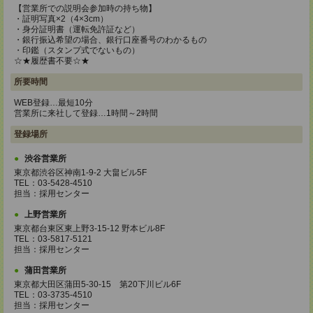
【営業所での説明会参加時の持ち物】
・証明写真×2（4×3cm）
・身分証明書（運転免許証など）
・銀行振込希望の場合、銀行口座番号のわかるもの
・印鑑（スタンプ式でないもの）
☆★履歴書不要☆★
所要時間
WEB登録…最短10分
営業所に来社して登録…1時間～2時間
登録場所
渋谷営業所
東京都渋谷区神南1-9-2 大畠ビル5F
TEL：03-5428-4510
担当：採用センター
上野営業所
東京都台東区東上野3-15-12 野本ビル8F
TEL：03-5817-5121
担当：採用センター
蒲田営業所
東京都大田区蒲田5-30-15 第20下川ビル6F
TEL：03-3735-4510
担当：採用センター