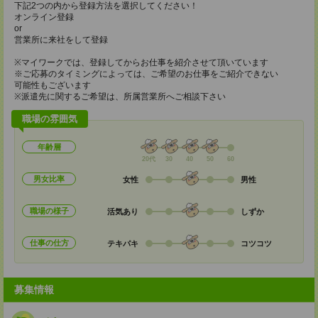
下記2つの内から登録方法を選択してください！
オンライン登録
or
営業所に来社をして登録
※マイワークでは、登録してからお仕事を紹介させて頂いています
※ご応募のタイミングによっては、ご希望のお仕事をご紹介できない
可能性もございます
※派遣先に関するご希望は、所属営業所へご相談下さい
職場の雰囲気
年齢層
20代
30
40
50
60
男女比率
女性
男性
職場の様子
活気あり
しずか
仕事の仕方
テキパキ
コツコツ
募集情報