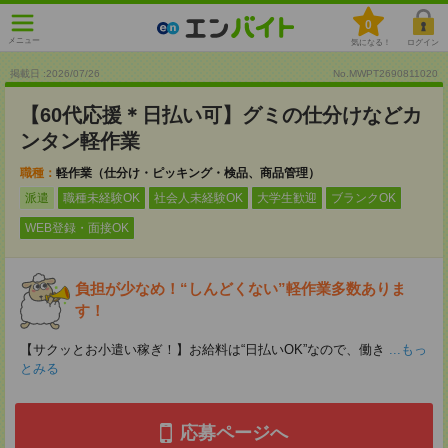
0
メニュー
気になる！
ログイン
掲載日 :2026
/
07
/
26
No.MWPT2690811020
【60代応援＊日払い可】グミの仕分けなどカ
ンタン軽作業
職種：
軽作業（仕分け・ピッキング・検品、商品管理）
派遣
職種未経験OK
社会人未経験OK
大学生歓迎
ブランクOK
WEB登録・面接OK
負担が少なめ！“しんどくない”軽作業多数ありま
す！
【サクッとお小遣い稼ぎ！】お給料は“日払いOK”なので、働き
...もっ
とみる
応募ページへ