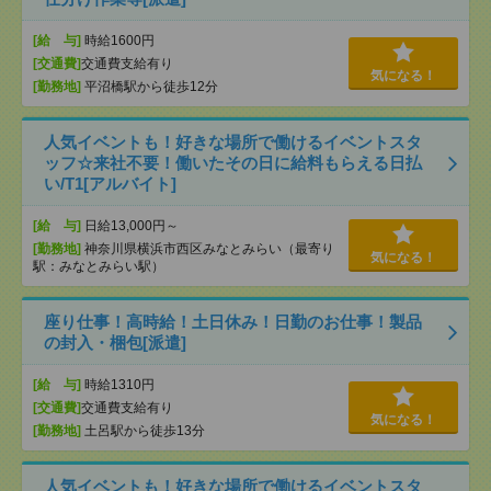
[給 与]
時給1600円
[交通費]
交通費支給有り
気になる！
[勤務地]
平沼橋駅から徒歩12分
人気イベントも！好きな場所で働けるイベントスタ
ッフ☆来社不要！働いたその日に給料もらえる日払
い/T1[アルバイト]
[給 与]
日給13,000円～
[勤務地]
神奈川県横浜市西区みなとみらい（最寄り
気になる！
駅：みなとみらい駅）
座り仕事！高時給！土日休み！日勤のお仕事！製品
の封入・梱包[派遣]
[給 与]
時給1310円
[交通費]
交通費支給有り
気になる！
[勤務地]
土呂駅から徒歩13分
人気イベントも！好きな場所で働けるイベントスタ