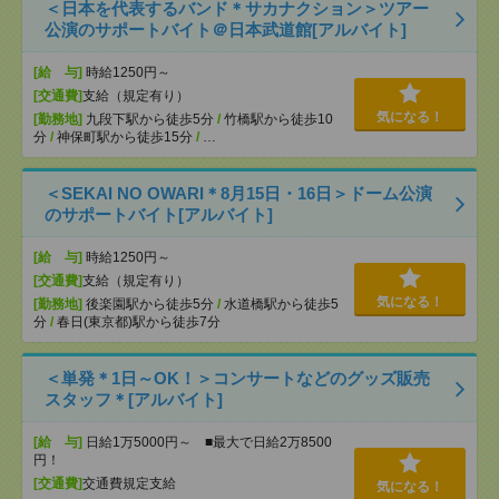
＜日本を代表するバンド＊サカナクション＞ツアー
公演のサポートバイト＠日本武道館[アルバイト]
[給 与]
時給1250円～
[交通費]
支給（規定有り）
気になる！
[勤務地]
九段下駅から徒歩5分
/
竹橋駅から徒歩10
分
/
神保町駅から徒歩15分
/
…
＜SEKAI NO OWARI＊8月15日・16日＞ドーム公演
のサポートバイト[アルバイト]
[給 与]
時給1250円～
[交通費]
支給（規定有り）
気になる！
[勤務地]
後楽園駅から徒歩5分
/
水道橋駅から徒歩5
分
/
春日(東京都)駅から徒歩7分
＜単発＊1日～OK！＞コンサートなどのグッズ販売
スタッフ＊[アルバイト]
[給 与]
日給1万5000円～ ■最大で日給2万8500
円！
[交通費]
交通費規定支給
気になる！