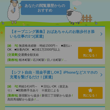
あなたの閲覧履歴からの
おすすめ
【オープニング募集】おばあちゃんのお散歩付き添
いも仕事の1つ[派遣]
[給 与]
無資格未経験：時給1500円～ ■週払い
OK ■扶養内OK ■日収1万2000円以上
[交通費]
交通費全額支給
気になる！
[勤務地]
桜木町駅
/
石川町駅
/
日ノ出町駅
/
…
【シフト自由・現金手渡しOK】iPhoneなどスマホの
充電を繋げるだけ！[派遣]
[給 与]
時給1414円～ ▼日払いOK（規定あ
り） ■初勤務手当あり ※規定による
[勤務地]
新宿駅から徒歩
/
新宿三丁目駅から徒歩
/
気になる！
高田馬場駅から徒歩
/
…