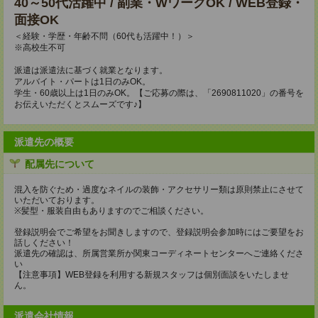
40～50代活躍中 / 副業・WワークOK / WEB登録・
面接OK
＜経験・学歴・年齢不問（60代も活躍中！）＞
※高校生不可
派遣は派遣法に基づく就業となります。
アルバイト・パートは1日のみOK。
学生・60歳以上は1日のみOK。【ご応募の際は、「2690811020」の番号を
お伝えいただくとスムーズです♪】
派遣先の概要
配属先について
混入を防ぐため・過度なネイルの装飾・アクセサリー類は原則禁止にさせて
いただいております。
※髪型・服装自由もありますのでご相談ください。
登録説明会でご希望をお聞きしますので、登録説明会参加時にはご要望をお
話しください！
派遣先の確認は、所属営業所か関東コーディネートセンターへご連絡くださ
い
【注意事項】WEB登録を利用する新規スタッフは個別面談をいたしませ
ん。
派遣会社情報