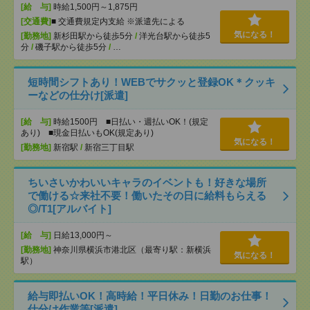
[給 与]
時給1,500円～1,875円
[交通費]
■ 交通費規定内支給 ※派遣先による
気になる！
[勤務地]
新杉田駅から徒歩5分
/
洋光台駅から徒歩5
分
/
磯子駅から徒歩5分
/
…
短時間シフトあり！WEBでサクッと登録OK＊クッキ
ーなどの仕分け[派遣]
[給 与]
時給1500円 ■日払い・週払いOK！(規定
あり) ■現金日払いもOK(規定あり)
気になる！
[勤務地]
新宿駅
/
新宿三丁目駅
ちいさいかわいいキャラのイベントも！好きな場所
で働ける☆来社不要！働いたその日に給料もらえる
◎/T1[アルバイト]
[給 与]
日給13,000円～
[勤務地]
神奈川県横浜市港北区（最寄り駅：新横浜
気になる！
駅）
給与即払いOK！高時給！平日休み！日勤のお仕事！
仕分け作業等[派遣]