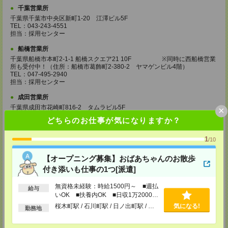
千葉営業所
千葉県千葉市中央区新町1-20 江澤ビル5F
TEL：043-243-4551
担当：採用センター
船橋営業所
千葉県船橋市本町2-1-1 船橋スクエア21 10F ※同時に西船橋営業
所も受付中！（住所：船橋市葛飾町2-380-2 ヤマゲンビル4階）
TEL：047-495-2940
担当：採用センター
成田営業所
千葉県成田市花崎町816-2 タムラビル5F
×
TEL：0476-20-4510
どちらのお仕事が気になりますか？
担当：採用センター
大宮営業所
1
/10
埼玉県さいたま市大宮区桜木町2-8-3 阪デンタルビル5F
TEL：048-640-4520
【オープニング募集】おばあちゃんのお散歩
担当：採用センター
付き添いも仕事の1つ[派遣]
川越営業所
無資格未経験：時給1500円～ ■週払
給与
埼玉県川越市脇田本町11-1 川越シティービル6F
いOK ■扶養内OK ■日収1万2000円
TEL：049-238-7117
以上
担当：採用センター
桜木町駅 / 石川町駅 / 日ノ出町駅 / …
気になる!
勤務地
越谷営業所