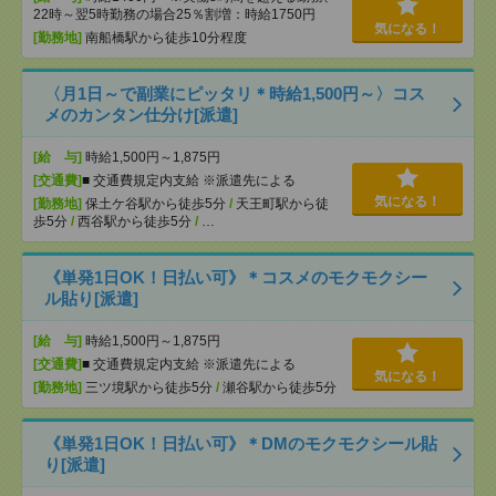
22時～翌5時勤務の場合25％割増：時給1750円
気になる！
[勤務地]
南船橋駅から徒歩10分程度
〈月1日～で副業にピッタリ＊時給1,500円～〉コス
メのカンタン仕分け[派遣]
[給 与]
時給1,500円～1,875円
[交通費]
■ 交通費規定内支給 ※派遣先による
気になる！
[勤務地]
保土ケ谷駅から徒歩5分
/
天王町駅から徒
歩5分
/
西谷駅から徒歩5分
/
…
《単発1日OK！日払い可》＊コスメのモクモクシー
ル貼り[派遣]
[給 与]
時給1,500円～1,875円
[交通費]
■ 交通費規定内支給 ※派遣先による
気になる！
[勤務地]
三ツ境駅から徒歩5分
/
瀬谷駅から徒歩5分
《単発1日OK！日払い可》＊DMのモクモクシール貼
り[派遣]