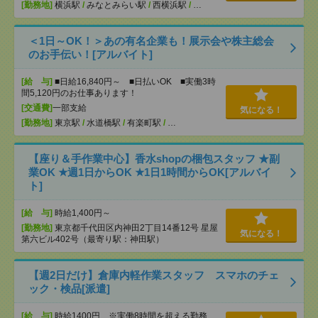
[勤務地]
横浜駅
/
みなとみらい駅
/
西横浜駅
/
…
＜1日～OK！＞あの有名企業も！展示会や株主総会
のお手伝い！[アルバイト]
[給 与]
■日給16,840円～ ■日払いOK ■実働3時
間5,120円のお仕事あります！
[交通費]
一部支給
気になる！
[勤務地]
東京駅
/
水道橋駅
/
有楽町駅
/
…
【座り＆手作業中心】香水shopの梱包スタッフ ★副
業OK ★週1日からOK ★1日1時間からOK[アルバイ
ト]
[給 与]
時給1,400円～
[勤務地]
東京都千代田区内神田2丁目14番12号 星屋
気になる！
第六ビル402号（最寄り駅：神田駅）
【週2日だけ】倉庫内軽作業スタッフ スマホのチェ
ック・検品[派遣]
[給 与]
時給1400円 ※実働8時間を超える勤務、