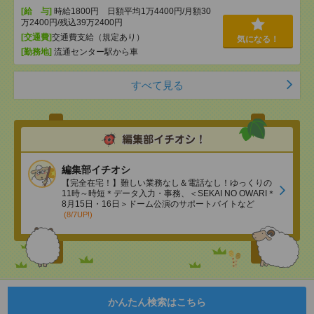
[給 与]
時給1800円 日額平均1万4400円/月額30
万2400円/残込39万2400円
[交通費]
交通費支給（規定あり）
気になる！
[勤務地]
流通センター駅から車
すべて見る
編集部イチオシ
【完全在宅！】難しい業務なし＆電話なし！ゆっくりの
11時～時短＊データ入力・事務、＜SEKAI NO OWARI＊
8月15日・16日＞ドーム公演のサポートバイトなど
(8/7UP!)
かんたん検索はこちら