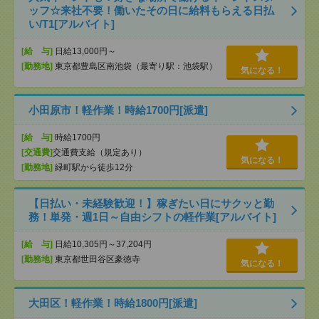
ッフ☆来社不要！働いたその日に給料もらえる日払
い/T1[アルバイト]
[給 与]
日給13,000円～
[勤務地]
東京都豊島区南池袋（最寄り駅：池袋駅）
気になる！
小田原市！軽作業！時給1700円[派遣]
[給 与]
時給1700円
[交通費]
交通費支給（規定あり）
気になる！
[勤務地]
緑町駅から徒歩12分
【日払い・未経験歓迎！】稼ぎたい日にサクッと勤
務！単発・週1日～自由シフトの軽作業[アルバイト]
[給 与]
日給10,305円～37,204円
[勤務地]
東京都世田谷区豪徳寺
気になる！
大田区！軽作業！時給1800円[派遣]