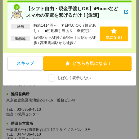
埼玉県越谷市南越谷1-16-8 イーストサンビル5 5F
TEL：048-990-4510
【シフト自由・現金手渡しOK】iPhoneなど
担当：採用センター
スマホの充電を繋げるだけ！[派遣]
錦糸町営業所
時給1414円～ ▼日払いOK（規定あ
東京都墨田区江東橋4-19-3 錦糸町ミハマビル 3F
給与
TEL：03-5669-4522
り） ■初勤務手当あり ※規定によ
担当：採用センター
る
新宿駅から徒歩 / 新宿三丁目駅から徒
気になる!
勤務地
歩 / 高田馬場駅から徒歩 / …
新宿営業所
東京都新宿区西新宿1-8-1 新宿ビルディング5Ｆ
TEL：03-6911-4510
担当：採用センター
スキップ
どちらも気になる！
立川営業所
東京都立川市曙町2-31-15 日住金立川ビル3F
しばらく表示しない
TEL：042-540-7331
担当：採用センター
池袋営業所
東京都豊島区南池袋2-27-16 近藤ビル4F
TEL：03-5958-4510
担当：採用センター
勝田台営業所
千葉県八千代市勝田台北1-12-1 サイノスビル 3F
TEL：047-486-4510