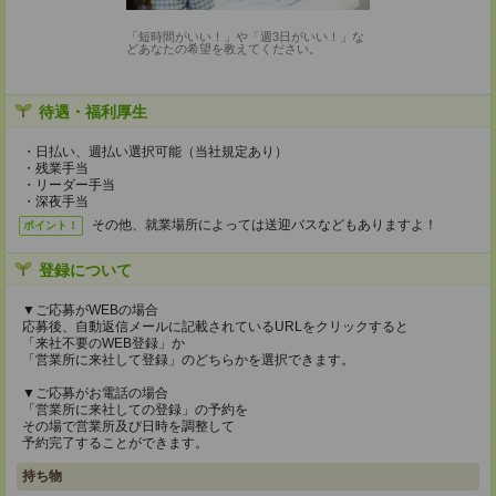
「短時間がいい！」や「週3日がいい！」な
どあなたの希望を教えてください。
待遇・福利厚生
・日払い、週払い選択可能（当社規定あり）
・残業手当
・リーダー手当
・深夜手当
その他、就業場所によっては送迎バスなどもありますよ！
ポイント！
登録について
▼ご応募がWEBの場合
応募後、自動返信メールに記載されているURLをクリックすると
「来社不要のWEB登録」か
「営業所に来社して登録」のどちらかを選択できます。
▼ご応募がお電話の場合
「営業所に来社しての登録」の予約を
その場で営業所及び日時を調整して
予約完了することができます。
持ち物