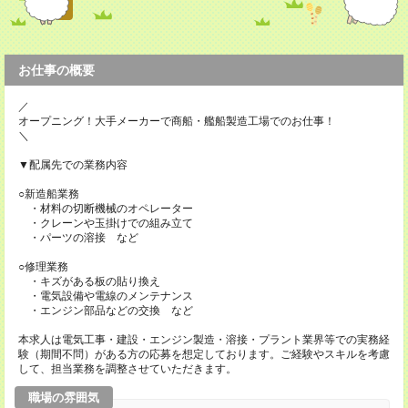
お仕事の概要
／
オープニング！大手メーカーで商船・艦船製造工場でのお仕事！
＼
▼配属先での業務内容
○新造船業務
・材料の切断機械のオペレーター
・クレーンや玉掛けでの組み立て
・パーツの溶接 など
○修理業務
・キズがある板の貼り換え
・電気設備や電線のメンテナンス
・エンジン部品などの交換 など
本求人は電気工事・建設・エンジン製造・溶接・プラント業界等での実務経
験（期間不問）がある方の応募を想定しております。ご経験やスキルを考慮
して、担当業務を調整させていただきます。
職場の雰囲気