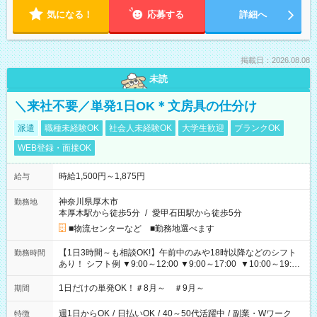
気になる！
応募する
詳細へ
掲載日：2026.08.08
未読
＼来社不要／単発1日OK＊文房具の仕分け
派遣
職種未経験OK
社会人未経験OK
大学生歓迎
ブランクOK
WEB登録・面接OK
時給1,500円～1,875円
給与
神奈川県厚木市
勤務地
本厚木駅から徒歩5分
/
愛甲石田駅から徒歩5分
■物流センターなど ■勤務地選べます
【1日3時間～も相談OK!】午前中のみや18時以降などのシフト
勤務時間
あり！ シフト例 ▼9:00～12:00 ▼9:00～17:00 ▼10:00～19:00
▼18:00～21:00
1日だけの単発OK！＃8月～ ＃9月～
期間
週1日からOK
/
日払いOK
/
40～50代活躍中
/
副業・Wワーク
特徴