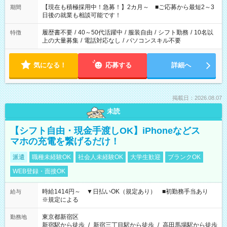
たくない」 など、ご希望を教えてくださいね。 ※Wワーク希望
【現在も積極採用中！急募！】2カ月～ ■ご応募から最短2～3
期間
の方へ 今ご覧のお仕事で希望する勤務時間と、もう1つのお仕事
日後の就業も相談可能です！
の勤務時間。 合計で週40時間を超える場合は応募できません。
履歴書不要
/
40～50代活躍中
/
服装自由
/
シフト勤務
/
10名以
特徴
上の大量募集
/
電話対応なし
/
パソコンスキル不要
気になる！
応募する
詳細へ
掲載日：2026.08.07
未読
【シフト自由・現金手渡しOK】iPhoneなどス
マホの充電を繋げるだけ！
派遣
職種未経験OK
社会人未経験OK
大学生歓迎
ブランクOK
WEB登録・面接OK
時給1414円～ ▼日払いOK（規定あり） ■初勤務手当あり
給与
※規定による
東京都新宿区
勤務地
新宿駅から徒歩
/
新宿三丁目駅から徒歩
/
高田馬場駅から徒歩