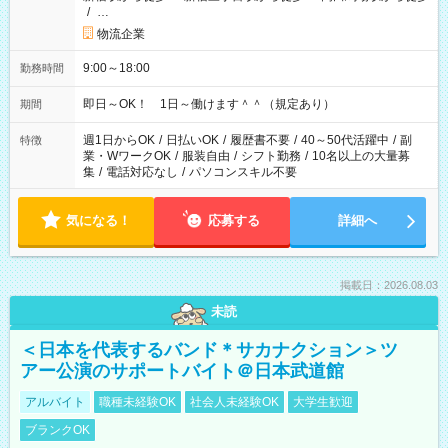
/
…
物流企業
9:00～18:00
勤務時間
即日～OK！ 1日～働けます＾＾（規定あり）
期間
週1日からOK
/
日払いOK
/
履歴書不要
/
40～50代活躍中
/
副
特徴
業・WワークOK
/
服装自由
/
シフト勤務
/
10名以上の大量募
集
/
電話対応なし
/
パソコンスキル不要
気になる！
応募する
詳細へ
掲載日：2026.08.03
未読
＜日本を代表するバンド＊サカナクション＞ツ
アー公演のサポートバイト＠日本武道館
アルバイト
職種未経験OK
社会人未経験OK
大学生歓迎
ブランクOK