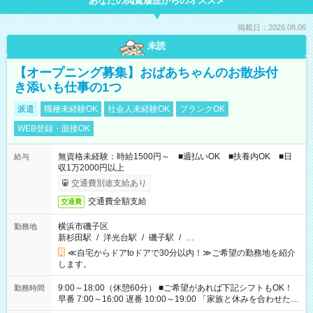
あなたの閲覧履歴からのオススメ
掲載日：2026.08.06
未読
【オープニング募集】おばあちゃんのお散歩付
き添いも仕事の1つ
派遣
職種未経験OK
社会人未経験OK
ブランクOK
WEB登録・面接OK
無資格未経験：時給1500円～ ■週払いOK ■扶養内OK ■日
給与
収1万2000円以上
交通費別途支給あり
交通費全額支給
交通費
横浜市磯子区
勤務地
新杉田駅
/
洋光台駅
/
磯子駅
/
…
≪自宅からドアtoドアで30分以内！≫ご希望の勤務地を紹介
します。
9:00～18:00（休憩60分） ■ご希望があれば下記シフトもOK！
勤務時間
早番 7:00～16:00 遅番 10:00～19:00 「家族と休みを合わせた
い」 「余裕を持って夕飯の準備がしたい」 「できれば残業はし