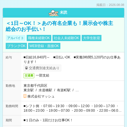
掲載日：2026.08.08
未読
＜1日～OK！＞あの有名企業も！展示会や株主
総会のお手伝い！
アルバイト
職種未経験OK
社会人未経験OK
大学生歓迎
ブランクOK
WEB登録・面接OK
■日給16,840円～ ■日払いOK ■実働3時間5,120円のお仕事あ
給与
ります！
交通費別途支給あり
一部支給
交通費
東京都千代田区
勤務地
東京駅
/
水道橋駅
/
有楽町駅
/
…
株式会社マッシュ
■シフト例 ・07:00～19:30 ・09:00～12:00 ・10:00～17:00 ・
勤務時間
18:00～23:00 ・19:00～07:00 ・20:00～09:00 ・22:00～06:00
etc ★最短で3時間で5,120円のお仕事から 15時間で2万円近く稼
げるお仕事も！ ご希望のお時間に合わせてご紹介！ ※シフトは
■１日のみ・1回だけお仕事OK！
期間
現場によって異なります。 ※勿論、休憩時間はあるのでご安心