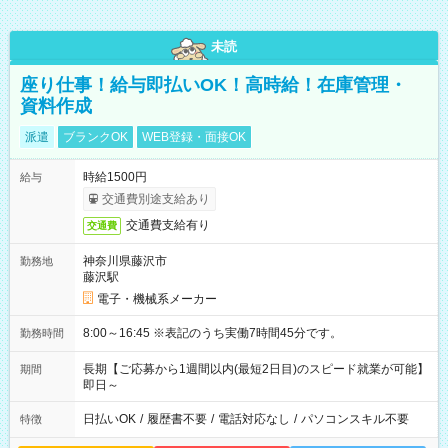
未読
座り仕事！給与即払いOK！高時給！在庫管理・
資料作成
派遣
ブランクOK
WEB登録・面接OK
時給1500円
給与
交通費別途支給あり
交通費支給有り
交通費
神奈川県藤沢市
勤務地
藤沢駅
電子・機械系メーカー
8:00～16:45 ※表記のうち実働7時間45分です。
勤務時間
長期【ご応募から1週間以内(最短2日目)のスピード就業が可能】
期間
即日～
日払いOK
/
履歴書不要
/
電話対応なし
/
パソコンスキル不要
特徴