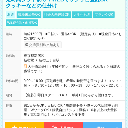
クッキーなどの仕分け
派遣
職種未経験OK
社会人未経験OK
大学生歓迎
ブランクOK
WEB登録・面接OK
時給1500円 ■日払い・週払いOK！(規定あり) ■現金日払いも
給与
OK(規定あり)
交通費別途支給あり
東京都新宿区
勤務地
新宿駅
/
新宿三丁目駅
大手物流会社（年齢不問／「無理なく続けられる」と好評の
職場です！）
9:00～18:00（実動8時間） 希望の時間帯を選べます！ ＜シフト
勤務時間
例＞ ・8：30～12：00 ・10：00～19：00 ・17：00～22：00
・13：00～22：00 ・22：00～翌6：00 など
【急募】即日スタートＯＫ！ 単発1日のみから働けます。
期間
週1日からOK
/
日払いOK
/
履歴書不要
/
40～50代活躍中
/
副
特徴
業・WワークOK
/
服装自由
/
シフト勤務
/
10名以上の大量募
集
/
電話対応なし
/
パソコンスキル不要