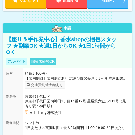
気になる！
応募する
詳細へ
未読
【座り＆手作業中心】香水shopの梱包スタッ
フ ★副業OK ★週1日からOK ★1日1時間から
OK
アルバイト
職種未経験OK
時給1,400円～
給与
【試用期間】試用期間あり 試用期間の長さ：1ヶ月 雇用形態、
給与は本採用時と同じです。
交通費別途支給あり
東京都千代田区
勤務地
東京都千代田区内神田2丁目14番12号 星屋第六ビル402号（最
寄り駅：神田駅）
Ａｌｌｅｙ株式会社
シフト制
勤務時間
1日あたりの実働時間：最大5時間/日 11:00-19:00 └1日あたりの
実働時間：1-5時間 └上記の時間帯内であれば、いつでも勤務可