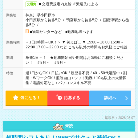
■ 交通費規定内支給 ※派遣先による
交通費
神奈川県小田原市
勤務地
小田原駅から徒歩5分
/
鴨宮駅から徒歩5分
/
国府津駅から徒
歩5分
/
…
■物流センターなど ■勤務地選べます
＜1日3時間～OK！＞ ▼ 例えば… ▼ 15:00～18:00 15:00～
勤務時間
22:00 17:00～22:00 など こちら以外の時間もお気軽にご相談く
ださい！
単発1日～！ ★勤務開始日や期間はお気軽にご相談くださ
期間
い！ ＃8月～ ＃9月～
週1日からOK
/
日払いOK
/
履歴書不要
/
40～50代活躍中
/
副
特徴
業・WワークOK
/
服装自由
/
シフト勤務
/
10名以上の大量募
集
/
電話対応なし
/
パソコンスキル不要
気になる！
応募する
詳細へ
掲載日：2026.08.07
未読
短時間シフトあり！WEBでサクッと登録OK＊