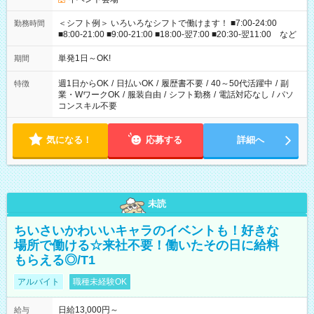
＜シフト例＞ いろいろなシフトで働けます！ ■7:00-24:00
勤務時間
■8:00-21:00 ■9:00-21:00 ■18:00-翌7:00 ■20:30-翌11:00 など
単発1日～OK!
期間
週1日からOK
/
日払いOK
/
履歴書不要
/
40～50代活躍中
/
副
特徴
業・WワークOK
/
服装自由
/
シフト勤務
/
電話対応なし
/
パソ
コンスキル不要
気になる！
応募する
詳細へ
未読
ちいさいかわいいキャラのイベントも！好きな
場所で働ける☆来社不要！働いたその日に給料
もらえる◎/T1
アルバイト
職種未経験OK
日給13,000円～
給与