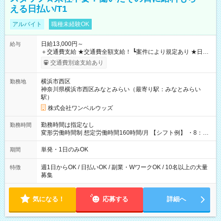
える日払い/T1
アルバイト
職種未経験OK
日給13,000円～
給与
＋交通費支給 ★交通費全額支給！ ┗案件により規定あり ★日払
いOK！（規定あり） ┗働いたその日に現金GET♪ お仕事後はコ
交通費別途支給あり
ンビニATMから 日払い分を引き落とせます！ 【試用期間】試
用期間なし
横浜市西区
勤務地
神奈川県横浜市西区みなとみらい（最寄り駅：みなとみらい
駅）
株式会社ワンベルウッズ
勤務時間は指定なし
勤務時間
変形労働時間制 想定労働時間160時間/月 【シフト例】 ・8：00
～21：00
単発・1日のみOK
期間
週1日からOK / 日払いOK / 副業・WワークOK / 10名以上の大量
特徴
募集
気になる！
応募する
詳細へ