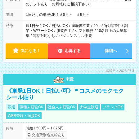
のシフトあり！お気軽にご相談下さい！
1日だけの単発OK！＃8月～ ＃9月～
期間
週1日からOK
/
日払いOK
/
履歴書不要
/
40～50代活躍中
/
副
特徴
業・WワークOK
/
服装自由
/
シフト勤務
/
10名以上の大量募
集
/
電話対応なし
/
パソコンスキル不要
気になる！
応募する
詳細へ
掲載日：2026.07.31
未読
《単発1日OK！日払い可》＊コスメのモクモク
シール貼り
派遣
職種未経験OK
社会人未経験OK
大学生歓迎
ブランクOK
WEB登録・面接OK
時給1,500円～1,875円
給与
交通費別途支給あり