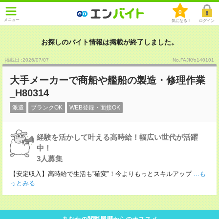
0
メニュー
気になる！
ログイン
お探しのバイト情報は掲載が終了しました。
掲載日 :2026
/
07
/
07
No.FAJKfo140101
大手メーカーで商船や艦船の製造・修理作業
_H80314
派遣
ブランクOK
WEB登録・面接OK
経験を活かして叶える高時給！幅広い世代が活躍
中！
3人募集
【安定収入】高時給で生活も”確変”！今よりもっとスキルアップ
...も
っとみる