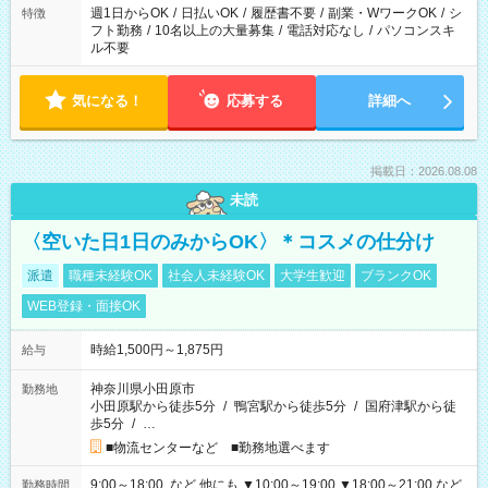
ください！
週1日からOK
/
日払いOK
/
履歴書不要
/
副業・WワークOK
/
シ
特徴
フト勤務
/
10名以上の大量募集
/
電話対応なし
/
パソコンスキ
ル不要
気になる！
応募する
詳細へ
掲載日：2026.08.08
未読
〈空いた日1日のみからOK〉＊コスメの仕分け
派遣
職種未経験OK
社会人未経験OK
大学生歓迎
ブランクOK
WEB登録・面接OK
時給1,500円～1,875円
給与
神奈川県小田原市
勤務地
小田原駅から徒歩5分
/
鴨宮駅から徒歩5分
/
国府津駅から徒
歩5分
/
…
■物流センターなど ■勤務地選べます
9:00～18:00 など 他にも ▼10:00～19:00 ▼18:00～21:00 など
勤務時間