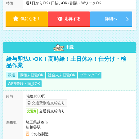
能！ └平日・土曜日の中で、お好きな曜日でご勤務いただけま
週1日からOK / 日払いOK / 副業・WワークOK
特徴
す！ 【シフト例】 ・11:00～14:00 ・16:30～19:00 ・13:00～
18:00 などのように、自由な働き方が可能なお仕事です！
気になる！
応募する
詳細へ
未読
給与即払いOK！高時給！土日休み！仕分け・検
品作業
派遣
職種未経験OK
社会人未経験OK
ブランクOK
WEB登録・面接OK
時給1600円
給与
交通費別途支給あり
交通費支給有り
交通費
埼玉県越谷市
勤務地
新越谷駅
その他製造