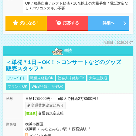
OK
/
服装自由
/
シフト勤務
/
10名以上の大量募集
/
電話対応な
し
/
パソコンスキル不要
気になる！
応募する
詳細へ
掲載日：2026.08.07
未読
＜単発＊1日～OK！＞コンサートなどのグッズ
販売スタッフ＊
アルバイト
職種未経験OK
社会人未経験OK
大学生歓迎
ブランクOK
WEB登録・面接OK
日給1万5000円～ ■最大で日給2万8500円！
給与
交通費別途支給あり
交通費規定支給
交通費
横浜市西区
勤務地
横浜駅
/
みなとみらい駅
/
西横浜駅
/
…
イベント会場