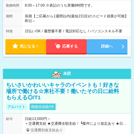
8:00～17:00 ※表記のうち実働8時間です。
勤務時間
長期【ご応募から1週間以内(最短2日目)のスピード就業が可能】
期間
即日～
日払いOK
/
履歴書不要
/
電話対応なし
/
パソコンスキル不要
特徴
気になる！
応募する
詳細へ
未読
ちいさいかわいいキャラのイベントも！好きな
場所で働ける☆来社不要！働いたその日に給料
もらえる◎/T1
アルバイト
職種未経験OK
日給13,000円～
給与
＋交通費支給 ★交通費全額支給！ ┗案件により規定あり ★日払
いOK！（規定あり） ┗働いたその日に現金GET♪ お仕事後はコ
交通費別途支給あり
ンビニATMから 日払い分を引き落とせます！ 【試用期間】試