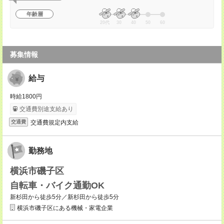
年齢層
20代
30
40
50
60
募集情報
給与
時給1800円
交通費別途支給あり
交通費規定内支給
交通費
勤務地
横浜市磯子区
自転車・バイク通勤OK
新杉田から徒歩5分／新杉田から徒歩5分
横浜市磯子区にある機械・家電企業