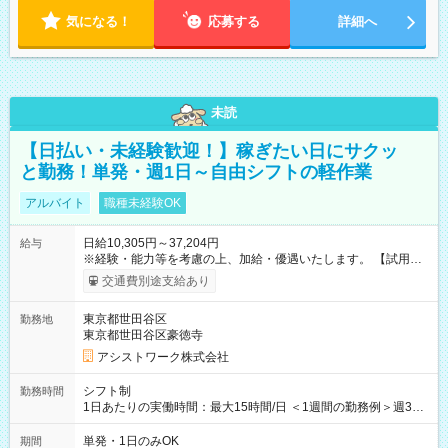
気になる！
応募する
詳細へ
未読
【日払い・未経験歓迎！】稼ぎたい日にサクッ
と勤務！単発・週1日～自由シフトの軽作業
アルバイト
職種未経験OK
日給10,305円～37,204円
給与
※経験・能力等を考慮の上、加給・優遇いたします。 【試用期
間】試用期間なし
交通費別途支給あり
東京都世田谷区
勤務地
東京都世田谷区豪徳寺
アシストワーク株式会社
シフト制
勤務時間
1日あたりの実働時間：最大15時間/日 ＜1週間の勤務例＞週3回
勤務 勤務：月・水・金 休み：火・木・土・日 好きな時にお仕事
可能です！ ※1日あたりの最大実働時間は日勤、夜勤共に勤務し
単発・1日のみOK
期間