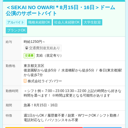
＜SEKAI NO OWARI＊8月15日・16日＞ドーム
公演のサポートバイト
アルバイト
職種未経験OK
社会人未経験OK
大学生歓迎
ブランクOK
時給1250円～
給与
交通費別途支給あり
支給（規定有り）
交通費
東京都文京区
勤務地
後楽園駅から徒歩5分
/
水道橋駅から徒歩5分
/
春日(東京都)駅
から徒歩7分
株式会社ライブパワー
＜シフト例＞ 7:00～23:00 13:30～22:00 上記の時間から好きな
勤務時間
時間を選べます！ ※時間は変更となる可能性があります
急募！8月15日・16日
期間
週1日からOK
/
履歴書不要
/
副業・WワークOK
/
シフト勤務
/
特徴
電話対応なし
/
パソコンスキル不要