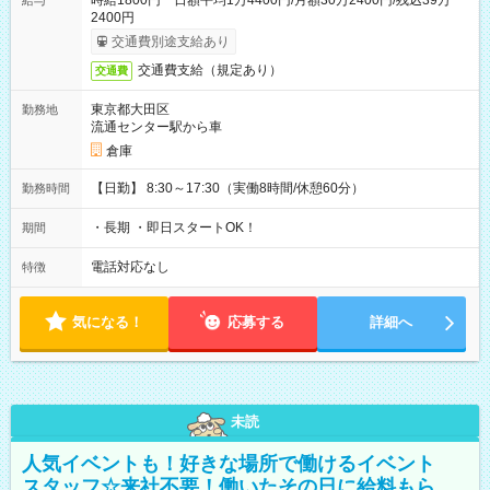
時給1800円 日額平均1万4400円/月額30万2400円/残込39万
給与
2400円
交通費別途支給あり
交通費支給（規定あり）
交通費
東京都大田区
勤務地
流通センター駅から車
倉庫
【日勤】 8:30～17:30（実働8時間/休憩60分）
勤務時間
・長期 ・即日スタートOK！
期間
電話対応なし
特徴
気になる！
応募する
詳細へ
未読
人気イベントも！好きな場所で働けるイベント
スタッフ☆来社不要！働いたその日に給料もら