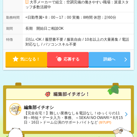
大手メーカーで組立：空調完備の働きやすい職場：派遣スタ
ッフ多数活躍中
<日勤専属> 8：00～17：00 実働：8時間 休憩：計60分
勤務時間
長期 開始日ご相談OK
期間
日払いOK
/
履歴書不要
/
服装自由
/
10名以上の大量募集
/
電話
特徴
対応なし
/
パソコンスキル不要
気になる！
応募する
詳細へ
編集部イチオシ
【完全在宅！】難しい業務なし＆電話なし！ゆっくりの11
時～時短＊データ入力・事務、＜SEKAI NO OWARI＊8月15
日・16日＞ドーム公演のサポートバイトなど
(8/7UP!)