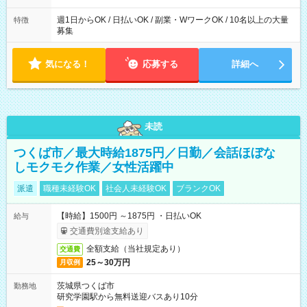
た時間になります。
週1日からOK / 日払いOK / 副業・WワークOK / 10名以上の大量
特徴
募集
気になる！
応募する
詳細へ
未読
つくば市／最大時給1875円／日勤／会話ほぼな
しモクモク作業／女性活躍中
派遣
職種未経験OK
社会人未経験OK
ブランクOK
【時給】1500円 ～1875円 ・日払いOK
給与
交通費別途支給あり
全額支給（当社規定あり）
交通費
25～30万円
月収例
茨城県つくば市
勤務地
研究学園駅から無料送迎バスあり10分