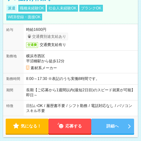
派遣
職種未経験OK
社会人未経験OK
ブランクOK
WEB登録・面接OK
時給1600円
給与
交通費別途支給あり
交通費支給有り
交通費
横浜市西区
勤務地
平沼橋駅から徒歩12分
素材系メーカー
8:00～17:30 ※表記のうち実働8時間です。
勤務時間
長期【ご応募から1週間以内(最短2日目)のスピード就業が可能】
期間
即日～
日払いOK
/
履歴書不要
/
シフト勤務
/
電話対応なし
/
パソコン
特徴
スキル不要
気になる！
応募する
詳細へ