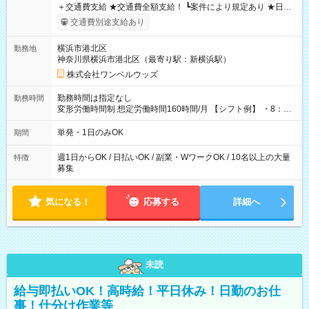
＋交通費支給 ★交通費全額支給！ ┗案件により規定あり ★日払
いOK！（規定あり） ┗働いたその日に現金GET♪ お仕事後はコ
交通費別途支給あり
ンビニATMから 日払い分を引き落とせます！ 【試用期間】試
用期間なし
横浜市港北区
勤務地
神奈川県横浜市港北区（最寄り駅：新横浜駅）
株式会社ワンベルウッズ
勤務時間は指定なし
勤務時間
変形労働時間制 想定労働時間160時間/月 【シフト例】 ・8：00
～21：00
単発・1日のみOK
期間
週1日からOK / 日払いOK / 副業・WワークOK / 10名以上の大量
特徴
募集
気になる！
応募する
詳細へ
未読
給与即払いOK！高時給！平日休み！日勤のお仕
事！仕分け作業等