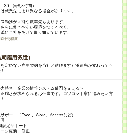
7：30（実働8時間）
間は就業先により異なる場合があります。
クス勤務が可能な就業先もあります。
もさらに働きやすい環境をつくるべく、
革に全社をあげて取り組んでいます。
10時間程度
無期雇用派遣）
間を定めない雇用契約を当社と結びます）派遣先が変わっても
続！
の力持ち！企業の情報システム部門を支える＞
も正確さが求められるお仕事です。コツコツ丁寧に進めたい方
め！
例
ポート（Excel、Word、Accessなど）
管理
期設定サポート
ページ更新、修正