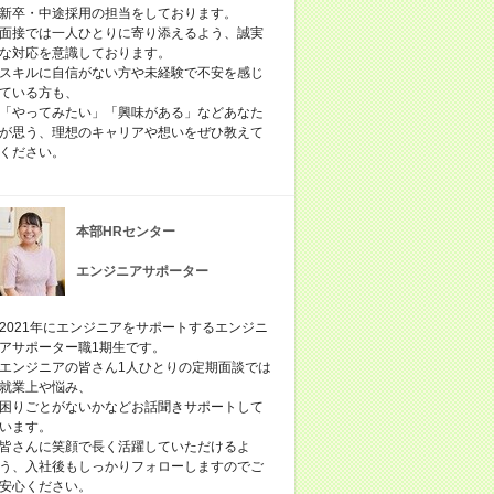
新卒・中途採用の担当をしております。
面接では一人ひとりに寄り添えるよう、誠実
な対応を意識しております。
スキルに自信がない方や未経験で不安を感じ
ている方も、
「やってみたい」「興味がある」などあなた
が思う、理想のキャリアや想いをぜひ教えて
ください。
本部HRセンター
エンジニアサポーター
2021年にエンジニアをサポートするエンジニ
アサポーター職1期生です。
エンジニアの皆さん1人ひとりの定期面談では
就業上や悩み、
困りごとがないかなどお話聞きサポートして
います。
皆さんに笑顔で長く活躍していただけるよ
う、入社後もしっかりフォローしますのでご
安心ください。