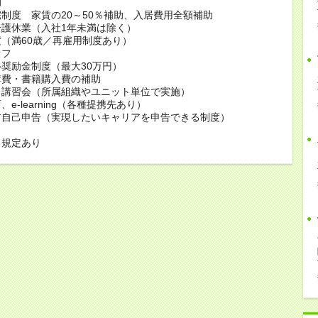
助
制度 家賃の20～50％補助、入居費用全額補助
護休業（入社1年未満は除く）
（満60歳／再雇用制度あり）
オフ
奨励金制度（最大30万円）
講費・書籍購入費の補助
・講習会（所属組織やユニット単位で実施）
e-learning（各種提携先あり）
ア自己申告（実現したいキャリアを申告できる制度）
も規定あり