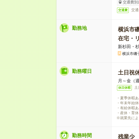
交通費別
交通
交通費
勤務地
横浜市
在宅・
新杉田・杉
横浜市磯
勤務曜日
土日祝
月～金（週
土
休日休暇
・夏季休暇あ
・年末年始休
・有給休暇あ
・産休・育休
※就業先によ
勤務時間
残業少