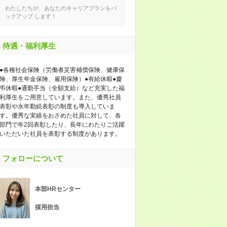
わたしたちが、あなたのキャリアプランをバ
ックアップ します！
待遇・福利厚生
●各種社会保険（労働者災害補償保険、健康保
険、厚生年金保険、雇用保険）●有給休暇●慶
弔休暇●通勤手当（全額支給）など充実した福
利厚生をご用意しています。また、優秀社員
表彰や永年勤続表彰の制度も導入していま
す。優秀な実績をおさめた社員に対して、各
部門で年2回表彰したり、長年にわたりご活躍
いただいた社員を表彰する制度があります。
フォローについて
本部HRセンター
採用担当