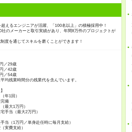
を超えるエンジニアが活躍、「100名以上」の積極採用中！
00社のメーカーと取引実績があり、年間8万件のプロジェクトが
。
成制度を通じてスキルを磨くことができます！
】
円／29歳
円／42歳
円／54歳
は平均残業時間分の残業代を含んでいます。
生】
（年1回）
険完備
（最大1万円）
宅手当（最大2万円）
当
任手当（1万円／単身赴任時に毎月支給）
費（実費支給）