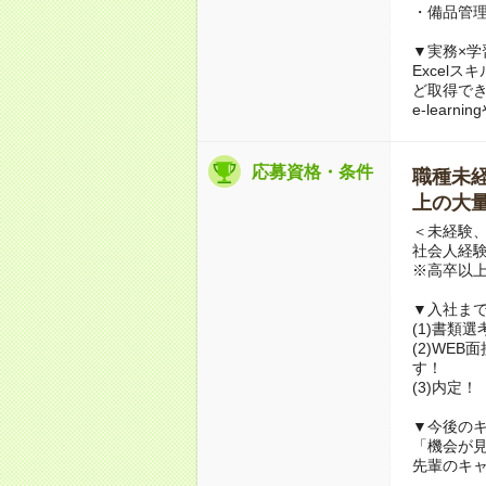
・備品管理
▼実務×学
Excel
ど取得で
e-lea
応募資格・条件
職種未経験
上の大量
＜未経験、
社会人経
※高卒以
▼入社ま
(1)書類
(2)WE
す！
(3)内定！
▼今後のキ
「機会が
先輩のキ