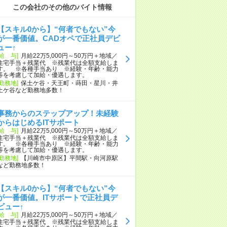
この会社のその他のバイト情報
【スキル0から】“何者でもない”今
が一番価値。CADオペで正社員デビ
ュー↑
[給 与]
月給22万5,000円～50万円＋地域／
住宅手当＋残業代 ※残業代は全額支給しま
す。 ※各種手当あり ※経験・年齢・能力
等を考慮して加給・優遇します。
[勤務地]
保土ケ谷・天王町・蒔田・星川・井
土ケ谷など勤務地多数！
事務からのステップアップ！未経験
からはじめるITサポート
[給 与]
月給22万5,000円～50万円＋地域／
住宅手当＋残業代 ※残業代は全額支給しま
す。 ※各種手当あり ※経験・年齢・能力
等を考慮して加給・優遇します。
[勤務地]
【川崎市中原区】平間駅・向河原駅
など勤務地多数！
【スキル0から】“何者でもない”今
が一番価値。ITサポートで正社員デ
ビュー↑
[給 与]
月給22万5,000円～50万円＋地域／
住宅手当＋残業代 ※残業代は全額支給しま