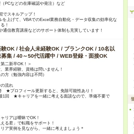
（PCなどの在庫確認や発注）など
習でスキルアップ！
スキルを上げて、VBAでのExcel業務自動化・データ収集の効率化な
きる！
rningや通信教育講座などのサポート体制も充実しています！
OK / 社会人未経験OK / ブランクOK / 10名以
募集 / 40～50代活躍中 / WEB登録・面接OK
第二新卒OK！＞
験、業界経験、資格は問いません！
上の方（勉強内容は不問）
での流れ
選考 ★プロフィール更新すると、免除可能性あり！
B面接1回 ★キャリアを一緒に考える面談なので、準備不要で
ャリアは曖昧でOK！
見える君」で転職をサポート！
ャリア実例を見ながら、一緒に考えましょう＊