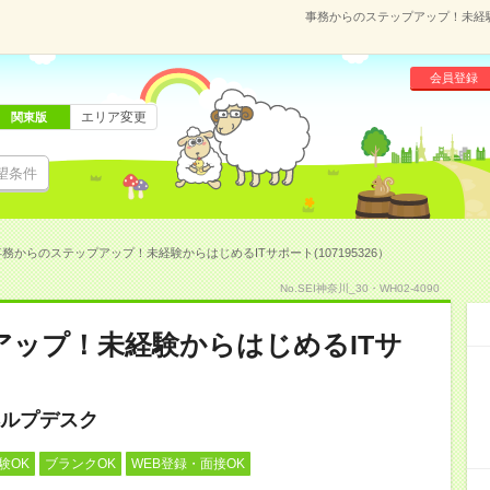
事務からのステップアップ！未経験か
会員登録
エリア変更
関東版
望条件
務からのステップアップ！未経験からはじめるITサポート(107195326）
No.SEI神奈川_30・WH02-4090
ップ！未経験からはじめるITサ
ルプデスク
験OK
ブランクOK
WEB登録・面接OK