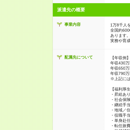
派遣先の概要
事業内容
1万8千人
全国約60
あります
実務や育
配属先について
【年収例
年収430万
年収650万
年収790万
※上記に
【福利厚
・昇給あり
・社会保
・継続手当
・地域／住
・役職手
・単身赴
・転任旅