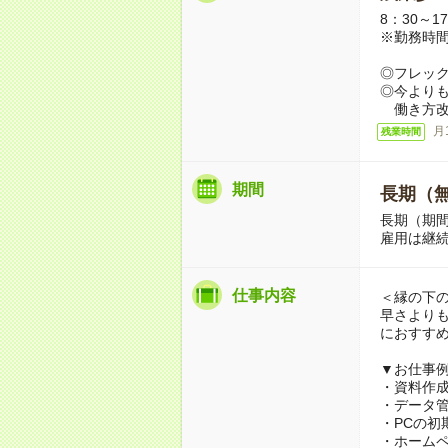
8：30～1
※勤務時
◎フレッ
◎今より
働き方改
月
残業時間
期間
長期（
長期（期
雇用は継
仕事内容
＜縁の下
早さより
におすす
▼お仕事
・資料作成サ
・データ
・PCの初
・ホーム