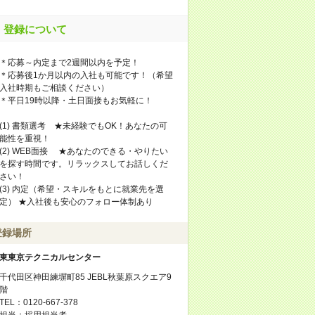
登録について
＊応募～内定まで2週間以内を予定！
＊応募後1か月以内の入社も可能です！（希望
入社時期もご相談ください）
＊平日19時以降・土日面接もお気軽に！
(1) 書類選考 ★未経験でもOK！あなたの可
能性を重視！
(2) WEB面接 ★あなたのできる・やりたい
を探す時間です。リラックスしてお話しくだ
さい！
(3) 内定（希望・スキルをもとに就業先を選
定） ★入社後も安心のフォロー体制あり
登録場所
東東京テクニカルセンター
千代田区神田練塀町85 JEBL秋葉原スクエア9
階
TEL：0120-667-378
担当：採用担当者