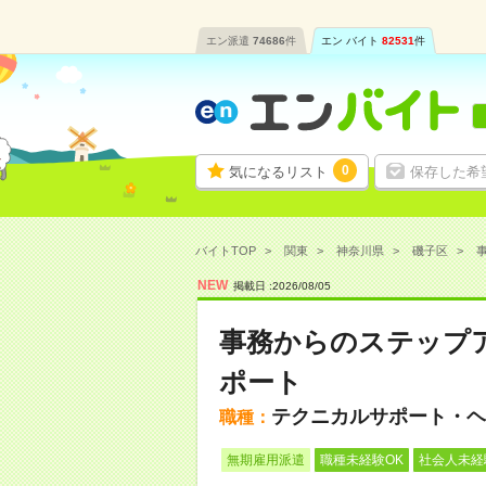
エン派遣
74686
件
エン バイト
82531
件
0
気になるリスト
保存した希
バイトTOP
関東
神奈川県
磯子区
事
NEW
掲載日 :
2026
/
08
/
05
事務からのステップア
ポート
テクニカルサポート・ヘ
職種：
無期雇用派遣
職種未経験OK
社会人未経