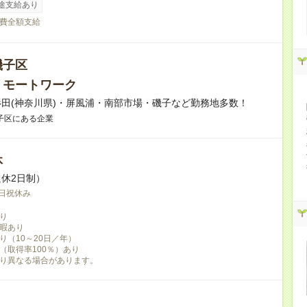
途支給あり
費全額支給
磯子区
リモートワーク
田(神奈川県)・屏風浦・南部市場・磯子など勤務地多数！
子区にある企業
休
休2日制）
日祝休み
り
暇あり
り（10～20日／年）
（取得率100％）あり
り異なる場合があります。