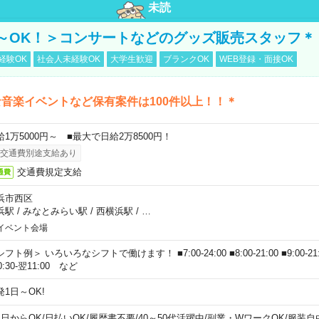
未読
～OK！＞コンサートなどのグッズ販売スタッフ＊
経験OK
社会人未経験OK
大学生歓迎
ブランクOK
WEB登録・面接OK
音楽イベントなど保有案件は100件以上！！＊
給1万5000円～ ■最大で日給2万8500円！
交通費別途支給あり
交通費規定支給
通費
浜市西区
浜駅
/
みなとみらい駅
/
西横浜駅
/
…
イベント会場
フト例＞ いろいろなシフトで働けます！ ■7:00-24:00 ■8:00-21:00 ■9:00-21:00
0:30-翌11:00 など
発1日～OK!
1日からOK
/
日払いOK
/
履歴書不要
/
40～50代活躍中
/
副業・WワークOK
/
服装自