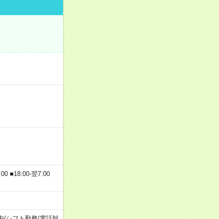
 ■18:00-翌7:00
由
/
シフト勤務
/
電話対