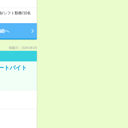
由
/
シフト勤務
/
10名
細へ
掲載日：2026.08.03
ートバイト