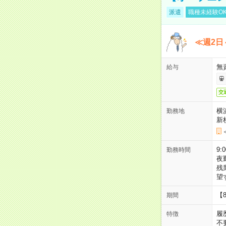
派遣
職種未経験O
≪週2日
無
給与
交
横
勤務地
新
9:
勤務時間
夜
残
望
【
期間
履
特徴
不