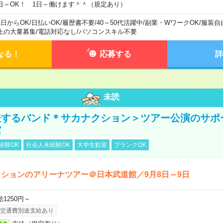
日～OK！ 1日～働けます＾＾（規定あり）
1日からOK
/
日払いOK
/
履歴書不要
/
40～50代活躍中
/
副業・WワークOK
/
服装自
上の大量募集
/
電話対応なし
/
パソコンスキル不要
なる！
応募する
詳
未読
表するバンド＊サカナクション＞ツアー公演のサポ
館
経験OK
社会人未経験OK
大学生歓迎
ブランクOK
ションのアリーナツアー＠日本武道館／9月8日～9日
給1250円～
交通費別途支給あり