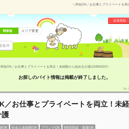
＼時短OK／お仕事とプライベートを両立
会員登録
エリア変更
関東版
望条件
＼時短OK／お仕事とプライベートを両立！未経験から始める介護(104502037）
お探しのバイト情報は掲載が終了しました。
No
OK／お仕事とプライベートを両立！未
介護
験OK
社会人未経験OK
ブランクOK
WEB登録・面接OK