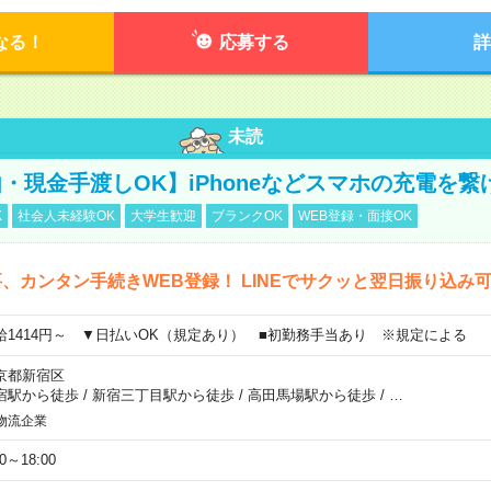
なる！
応募する
詳
未読
・現金手渡しOK】iPhoneなどスマホの充電を繋
K
社会人未経験OK
大学生歓迎
ブランクOK
WEB登録・面接OK
、カンタン手続きWEB登録！ LINEでサクッと翌日振り込み
給1414円～ ▼日払いOK（規定あり） ■初勤務手当あり ※規定による
京都新宿区
宿駅から徒歩
/
新宿三丁目駅から徒歩
/
高田馬場駅から徒歩
/
…
物流企業
00～18:00