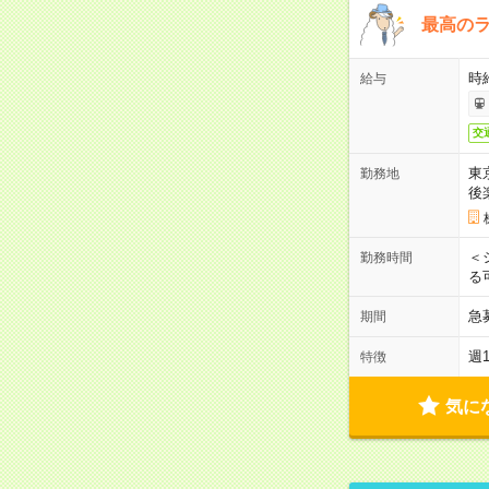
最高のラ
時
給与
交
東
勤務地
後
＜
勤務時間
る
急
期間
週
特徴
気に