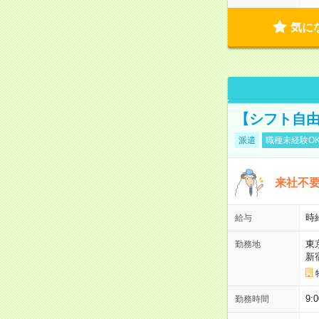
気に
【シフト自由
派遣
職種未経験O
来社不要
時
給与
東
勤務地
新
9:
勤務時間