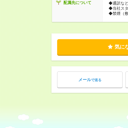
配属先について
◆通訳な
◆当社ス
◆禁煙（
気に
メール
で送る