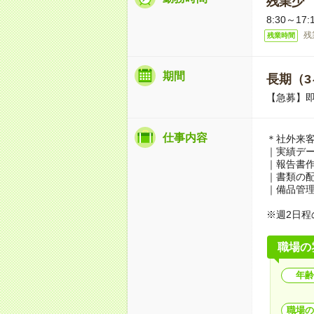
残業少
8:30～1
残
残業時間
期間
長期（3
【急募】
仕事内容
＊社外来客
｜実績デ
｜報告書
｜書類の
｜備品管
※週2日
職場の
年齢
職場の