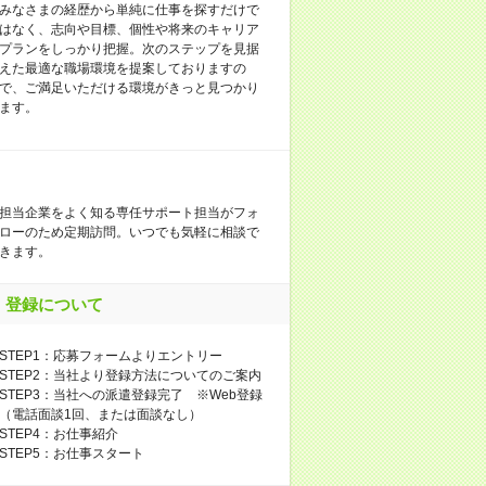
みなさまの経歴から単純に仕事を探すだけで
はなく、志向や目標、個性や将来のキャリア
プランをしっかり把握。次のステップを見据
えた最適な職場環境を提案しておりますの
で、ご満足いただける環境がきっと見つかり
ます。
担当企業をよく知る専任サポート担当がフォ
ローのため定期訪問。いつでも気軽に相談で
きます。
登録について
STEP1：応募フォームよりエントリー
STEP2：当社より登録方法についてのご案内
STEP3：当社への派遣登録完了 ※Web登録
（電話面談1回、または面談なし）
STEP4：お仕事紹介
STEP5：お仕事スタート