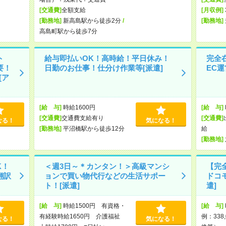
[交通費]
全額支給
[月収例]
[勤務地]
新高島駅から徒歩2分
/
[勤務地]
高島町駅から徒歩7分
ト
給与即払いOK！高時給！平日休み！
完全
要！
日勤のお仕事！仕分け作業等[派遣]
EC運
[ア
[給 与]
時給1600円
[給 与]
[交通費]
交通費支給有り
[交通費]
なる！
気になる！
[勤務地]
平沼橋駅から徒歩12分
給
[勤務地]
K！
＜週3日～＊カンタン！＞高級マンシ
【完全
翻訳
ョンで買い物代行などの生活サポー
ドコ
ト！[派遣]
遣]
[給 与]
時給1500円 有資格・
[給 与]
有経験時給1650円 介護福祉
例：338
なる！
気になる！