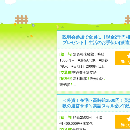
説明会参加で全員に【現金2千円相
プレゼント】生活のお手伝い[派遣
[給 与]
無資格未経験：時給
1500円～ ■週払いOK ■扶養
気に
内OK ■日収1万2000円以上
[交通費]
交通費全額支給
[勤務地]
新杉田駅
/
洋光台駅
/
磯子駅
/
…
＜外資！在宅＞高時給2500円！英
験の運営サポ＼英語スキル必／[派
[給 与]
時給2500円 月収
例 400,000円+残業代
気に
[交通費]
全額支給