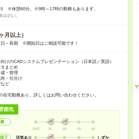
7:15 ※休憩60分。※9時～17時の勤務もあります。
業ほぼなし
ヶ月以上）
即日～長期 ※開始日はご相談可能です！
向けのCADシステムプレゼンテーション（日本語／英語）
ータまとめ
作成・管理
配布・仕分け
理など
程の在宅勤務あり。詳しくはお問い合わせください。
雰囲気
層
20代
30
40
50
60
様子
活気あり
しずか