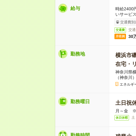
給与
時給240
いサービ
交通費別
交通
交通費
30
月収例
勤務地
横浜市
在宅・
神奈川県横
（神奈川）
エネルギ
勤務曜日
土日祝
月～金 
土
休日休暇
勤務時間