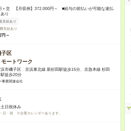
0円＋交 【月収例】372,000円～ ■給与の前払いが可能な速払
スあり
途支給あり
費支給あり
万円～
磯子区
リモートワーク
浜市磯子区 京浜東北線 新杉田駅徒歩15分、京急本線 杉田
駅徒歩20分
ー事業関連会社
休
※土日祝休み
・日・祝 ※企業カレンダーあります。