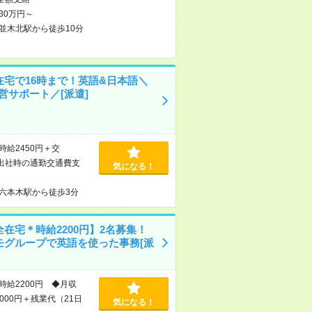
30万円～
並木北駅から徒歩10分
在宅で16時まで！英語&日本語＼
営サポート／[派遣]
時給2450円＋交
出社時の通勤交通費支
気になる！
六本木駅から徒歩3分
在宅＊時給2200円】2名募集！
モグループで英語を使った事務[派
時給2200円 ◆月収
,000円＋残業代（21日
気になる！