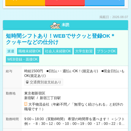
掲載日：2026.08.07
未読
短時間シフトあり！WEBでサクッと登録OK＊
クッキーなどの仕分け
派遣
職種未経験OK
社会人未経験OK
大学生歓迎
ブランクOK
WEB登録・面接OK
時給1500円 ■日払い・週払いOK！(規定あり) ■現金日払いも
給与
OK(規定あり)
交通費別途支給あり
東京都新宿区
勤務地
新宿駅
/
新宿三丁目駅
大手物流会社（年齢不問／「無理なく続けられる」と好評の
職場です！）
9:00～18:00（実動8時間） 希望の時間帯を選べます！ ＜シフト
勤務時間
例＞ ・8：30～12：00 ・10：00～19：00 ・17：00～22：00
・13：00～22：00 ・22：00～翌6：00 など