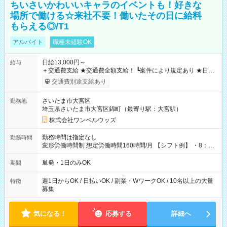
ちいさいかわいいキャラのイベントも！好きな
場所で働ける☆来社不要！働いたその日に給料
もらえる◎/T1
アルバイト
職種未経験OK
日給13,000円～
給与
＋交通費支給 ★交通費全額支給！ ┗案件により規定あり ★日払
いOK！（規定あり） ┗働いたその日に現金GET♪ お仕事後はコ
交通費別途支給あり
ンビニATMから 日払い分を引き落とせます！ 【試用期間】試
用期間なし
さいたま市大宮区
勤務地
埼玉県さいたま市大宮区錦町（最寄り駅：大宮駅）
株式会社ワンベルウッズ
勤務時間は指定なし
勤務時間
変形労働時間制 想定労働時間160時間/月 【シフト例】 ・8：00
～21：00
単発・1日のみOK
期間
週1日からOK / 日払いOK / 副業・WワークOK / 10名以上の大量
特徴
募集
気になる！
応募する
詳細へ