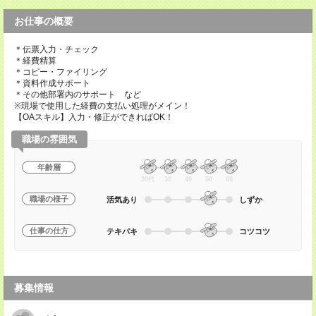
お仕事の概要
＊伝票入力・チェック
＊経費精算
＊コピー・ファイリング
＊資料作成サポート
＊その他部署内のサポート など
※現場で使用した経費の支払い処理がメイン！
【OAスキル】入力・修正ができればOK！
職場の雰囲気
年齢層
20代
30
40
50
60
職場の様子
活気あり
しずか
仕事の仕方
テキパキ
コツコツ
募集情報