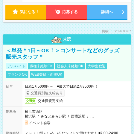
気になる！
応募する
詳細へ
掲載日：2026.08.07
未読
＜単発＊1日～OK！＞コンサートなどのグッズ
販売スタッフ＊
アルバイト
職種未経験OK
社会人未経験OK
大学生歓迎
ブランクOK
WEB登録・面接OK
日給1万5000円～ ■最大で日給2万8500円！
給与
交通費別途支給あり
交通費規定支給
交通費
横浜市西区
勤務地
横浜駅
/
みなとみらい駅
/
西横浜駅
/
…
イベント会場
＜シフト例＞ いろいろなシフトで働けます！ ■7:00-24:00
勤務時間