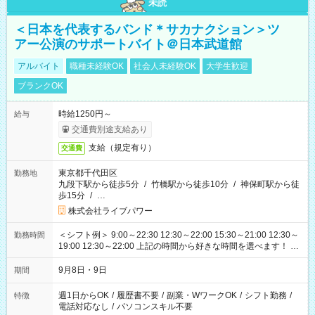
未読
＜日本を代表するバンド＊サカナクション＞ツ
アー公演のサポートバイト＠日本武道館
アルバイト
職種未経験OK
社会人未経験OK
大学生歓迎
ブランクOK
時給1250円～
給与
交通費別途支給あり
支給（規定有り）
交通費
東京都千代田区
勤務地
九段下駅から徒歩5分
/
竹橋駅から徒歩10分
/
神保町駅から徒
歩15分
/
…
株式会社ライブパワー
＜シフト例＞ 9:00～22:30 12:30～22:00 15:30～21:00 12:30～
勤務時間
19:00 12:30～22:00 上記の時間から好きな時間を選べます！ ※
時間は変更となる可能性があります
9月8日・9日
期間
週1日からOK
/
履歴書不要
/
副業・WワークOK
/
シフト勤務
/
特徴
電話対応なし
/
パソコンスキル不要