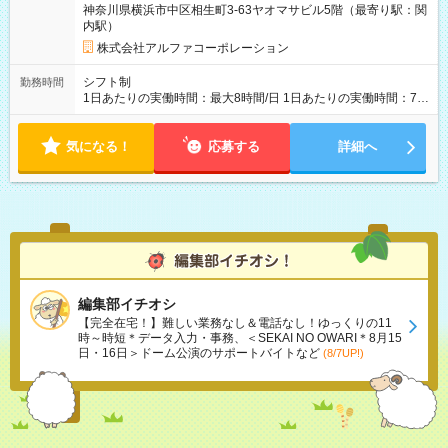
神奈川県横浜市中区相生町3-63ヤオマサビル5階（最寄り駅：関
内駅）
株式会社アルファコーポレーション
シフト制
勤務時間
1日あたりの実働時間：最大8時間/日 1日あたりの実働時間：7～
8時間 シフト例 ・10時00分～19時00分 ・10時00分～18時00分
気になる！
応募する
詳細へ
編集部イチオシ
【完全在宅！】難しい業務なし＆電話なし！ゆっくりの11
時～時短＊データ入力・事務、＜SEKAI NO OWARI＊8月15
日・16日＞ドーム公演のサポートバイトなど
(8/7UP!)