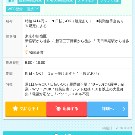
派遣
職種未経験OK
社会人未経験OK
大学生歓迎
ブランクOK
WEB登録・面接OK
時給1414円～ ▼日払いOK（規定あり） ■初勤務手当あり
給与
※規定による
東京都新宿区
勤務地
新宿駅から徒歩
/
新宿三丁目駅から徒歩
/
高田馬場駅から徒歩
/
…
物流企業
9:00～18:00
勤務時間
即日～OK！ 1日～働けます＾＾（規定あり）
期間
週1日からOK
/
日払いOK
/
履歴書不要
/
40～50代活躍中
/
副
特徴
業・WワークOK
/
服装自由
/
シフト勤務
/
10名以上の大量募
集
/
電話対応なし
/
パソコンスキル不要
気になる！
応募する
詳細へ
掲載日：2026.08.03