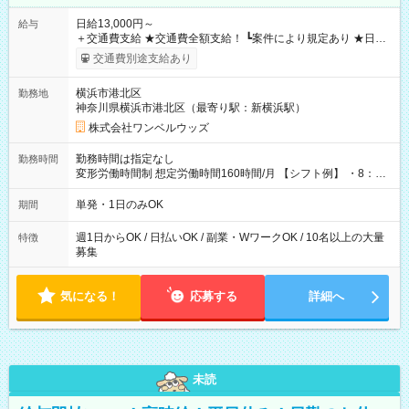
日給13,000円～
給与
＋交通費支給 ★交通費全額支給！ ┗案件により規定あり ★日払
いOK！（規定あり） ┗働いたその日に現金GET♪ お仕事後はコ
交通費別途支給あり
ンビニATMから 日払い分を引き落とせます！ 【試用期間】試
用期間なし
横浜市港北区
勤務地
神奈川県横浜市港北区（最寄り駅：新横浜駅）
株式会社ワンベルウッズ
勤務時間は指定なし
勤務時間
変形労働時間制 想定労働時間160時間/月 【シフト例】 ・8：00
～21：00
単発・1日のみOK
期間
週1日からOK / 日払いOK / 副業・WワークOK / 10名以上の大量
特徴
募集
気になる！
応募する
詳細へ
未読