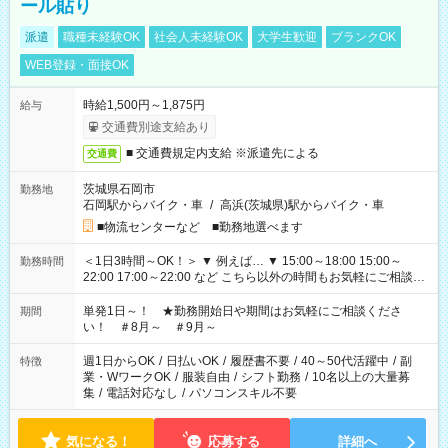
ール貼り
派遣
職種未経験OK
社会人未経験OK
大学生歓迎
ブランクOK
WEB登録・面接OK
時給1,500円～1,875円
給与
交通費別途支給あり
■ 交通費規定内支給 ※派遣先による
交通費
茨城県石岡市
勤務地
石岡駅からバイク・車
/
高浜(茨城県)駅からバイク・車
■物流センターなど ■勤務地選べます
＜1日3時間～OK！＞ ▼ 例えば… ▼ 15:00～18:00 15:00～
勤務時間
22:00 17:00～22:00 など こちら以外の時間もお気軽にご相談く
ださい！
単発1日～！ ★勤務開始日や期間はお気軽にご相談くださ
期間
い！ ＃8月～ ＃9月～
週1日からOK
/
日払いOK
/
履歴書不要
/
40～50代活躍中
/
副
特徴
業・WワークOK
/
服装自由
/
シフト勤務
/
10名以上の大量募
集
/
電話対応なし
/
パソコンスキル不要
気になる！
応募する
詳細へ