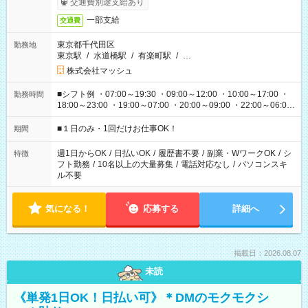
交通費別途支給あり
一部支給
交通費
東京都千代田区
勤務地
東京駅
/
水道橋駅
/
有楽町駅
/
…
株式会社マッシュ
■シフト例 ・07:00～19:30 ・09:00～12:00 ・10:00～17:00 ・
勤務時間
18:00～23:00 ・19:00～07:00 ・20:00～09:00 ・22:00～06:00
etc ★最短で3時間で5,120円のお仕事から 15時間で2万円近く稼
げるお仕事も！ ご希望のお時間に合わせてご紹介！ ※シフトは
■１日のみ・1回だけお仕事OK！
期間
現場によって異なります。 ※勿論、休憩時間はあるのでご安心
ください！
週1日からOK
/
日払いOK
/
履歴書不要
/
副業・WワークOK
/
シ
特徴
フト勤務
/
10名以上の大量募集
/
電話対応なし
/
パソコンスキ
ル不要
気になる！
応募する
詳細へ
掲載日：2026.08.07
未読
《単発1日OK！日払い可》＊DMのモクモクシ