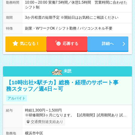
10:00～20:00 実働7.5時間／休憩1.5時間 営業時間に合わせた
勤務時間
シフト制
3か月程度の短期予定 ※開始日はお気軽にご相談ください
期間
副業・WワークOK
/
シフト勤務
/
パソコンスキル不要
特徴
気になる！
応募する
詳細へ
未読
【10時出社×駅チカ】総務・経理のサポート事
務スタッフ／週4日～可
アルバイト
時給1,300円～1,500円
給与
※研修期間3ヶ月になります。 【試用期間】試用期間あり 試用
期間の長さ：3ヶ月 雇用形態、給与は本採用時と同じです。
交通費別途支給あり
横浜市中区
勤務地