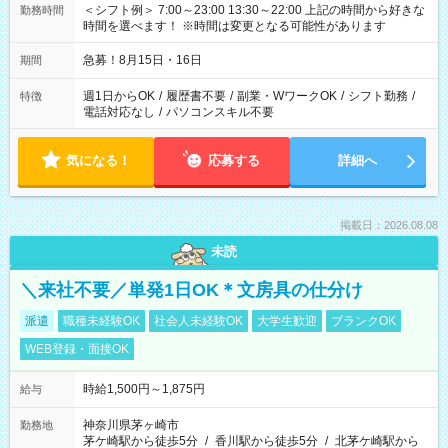
＜シフト例＞ 7:00～23:00 13:30～22:00 上記の時間から好きな
勤務時間
時間を選べます！ ※時間は変更となる可能性があります
急募！8月15日・16日
期間
週1日からOK
/
履歴書不要
/
副業・WワークOK
/
シフト勤務
/
特徴
電話対応なし
/
パソコンスキル不要
気になる！
応募する
詳細へ
掲載日：2026.08.08
未読
＼来社不要／単発1日OK＊文房具の仕分け
派遣
職種未経験OK
社会人未経験OK
大学生歓迎
ブランクOK
WEB登録・面接OK
時給1,500円～1,875円
給与
神奈川県茅ヶ崎市
勤務地
茅ケ崎駅から徒歩5分
/
香川駅から徒歩5分
/
北茅ケ崎駅から