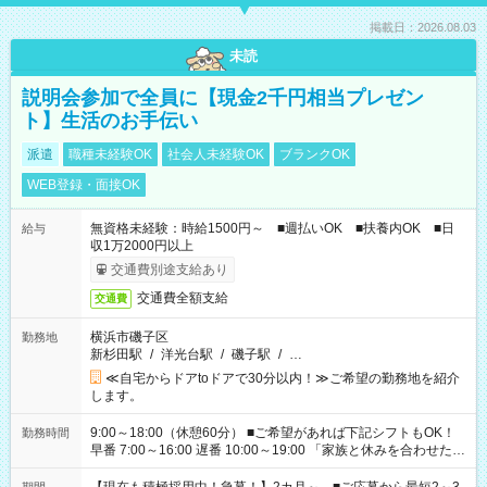
掲載日：2026.08.03
未読
説明会参加で全員に【現金2千円相当プレゼン
ト】生活のお手伝い
派遣
職種未経験OK
社会人未経験OK
ブランクOK
WEB登録・面接OK
無資格未経験：時給1500円～ ■週払いOK ■扶養内OK ■日
給与
収1万2000円以上
交通費別途支給あり
交通費全額支給
交通費
横浜市磯子区
勤務地
新杉田駅
/
洋光台駅
/
磯子駅
/
…
≪自宅からドアtoドアで30分以内！≫ご希望の勤務地を紹介
します。
9:00～18:00（休憩60分） ■ご希望があれば下記シフトもOK！
勤務時間
早番 7:00～16:00 遅番 10:00～19:00 「家族と休みを合わせた
い」 「余裕を持って夕飯の準備がしたい」 「できれば残業はし
たくない」 など、ご希望を教えてくださいね。 ※Wワーク希望