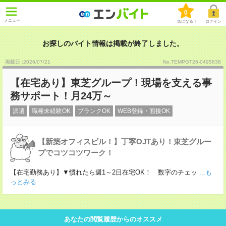
0
メニュー
気になる！
ログイン
お探しのバイト情報は掲載が終了しました。
掲載日 :2026
/
07
/
21
No.TEMPGT26-0495838
【在宅あり】東芝グループ！現場を支える事
務サポート！月24万～
派遣
職種未経験OK
ブランクOK
WEB登録・面接OK
【新築オフィスビル！】丁寧OJTあり！東芝グルー
プでコツコツワーク！
【在宅勤務あり】▼慣れたら週1～2日在宅OK！ 数字のチェッ
...も
っとみる
あなたの閲覧履歴からのオススメ