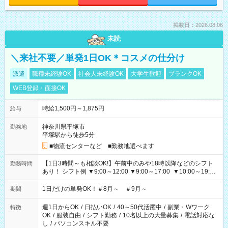
掲載日：2026.08.06
未読
＼来社不要／単発1日OK＊コスメの仕分け
派遣
職種未経験OK
社会人未経験OK
大学生歓迎
ブランクOK
WEB登録・面接OK
時給1,500円～1,875円
給与
神奈川県平塚市
勤務地
平塚駅から徒歩5分
■物流センターなど ■勤務地選べます
【1日3時間～も相談OK!】午前中のみや18時以降などのシフト
勤務時間
あり！ シフト例 ▼9:00～12:00 ▼9:00～17:00 ▼10:00～19:00
▼18:00～21:00
1日だけの単発OK！＃8月～ ＃9月～
期間
週1日からOK
/
日払いOK
/
40～50代活躍中
/
副業・Wワーク
特徴
OK
/
服装自由
/
シフト勤務
/
10名以上の大量募集
/
電話対応な
し
/
パソコンスキル不要