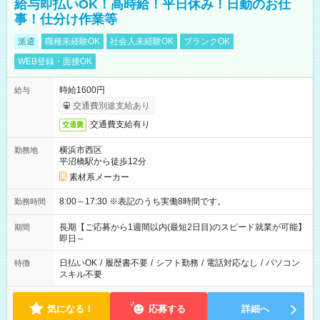
給与即払いOK！高時給！平日休み！日勤のお仕
事！仕分け作業等
派遣
職種未経験OK
社会人未経験OK
ブランクOK
WEB登録・面接OK
時給1600円
給与
交通費別途支給あり
交通費支給有り
交通費
横浜市西区
勤務地
平沼橋駅から徒歩12分
素材系メーカー
8:00～17:30 ※表記のうち実働8時間です。
勤務時間
長期【ご応募から1週間以内(最短2日目)のスピード就業が可能】
期間
即日～
日払いOK
/
履歴書不要
/
シフト勤務
/
電話対応なし
/
パソコン
特徴
スキル不要
気になる！
応募する
詳細へ