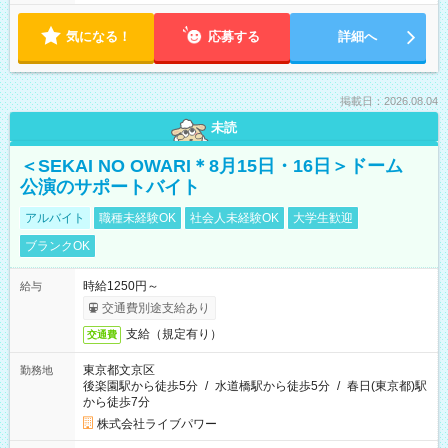
気になる！
応募する
詳細へ
掲載日：2026.08.04
未読
＜SEKAI NO OWARI＊8月15日・16日＞ドーム
公演のサポートバイト
アルバイト
職種未経験OK
社会人未経験OK
大学生歓迎
ブランクOK
時給1250円～
給与
交通費別途支給あり
支給（規定有り）
交通費
東京都文京区
勤務地
後楽園駅から徒歩5分
/
水道橋駅から徒歩5分
/
春日(東京都)駅
から徒歩7分
株式会社ライブパワー