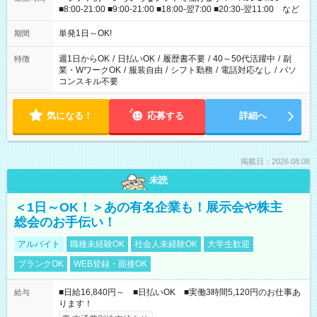
■8:00-21:00 ■9:00-21:00 ■18:00-翌7:00 ■20:30-翌11:00 など
単発1日～OK!
期間
週1日からOK
/
日払いOK
/
履歴書不要
/
40～50代活躍中
/
副
特徴
業・WワークOK
/
服装自由
/
シフト勤務
/
電話対応なし
/
パソ
コンスキル不要
気になる！
応募する
詳細へ
掲載日：2026.08.08
未読
＜1日～OK！＞あの有名企業も！展示会や株主
総会のお手伝い！
アルバイト
職種未経験OK
社会人未経験OK
大学生歓迎
ブランクOK
WEB登録・面接OK
■日給16,840円～ ■日払いOK ■実働3時間5,120円のお仕事あ
給与
ります！