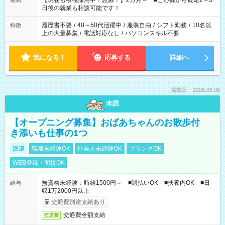
【現在も積極採用中！急募！】2カ月～ ■ご応募から最短2～3
期間
の方へ 今ご覧のお仕事で希望する勤務時間と、もう1つのお仕事
日後の就業も相談可能です！
の勤務時間。 合計で週40時間を超える場合は応募できません。
履歴書不要
/
40～50代活躍中
/
服装自由
/
シフト勤務
/
10名以
特徴
上の大量募集
/
電話対応なし
/
パソコンスキル不要
気になる！
応募する
詳細へ
掲載日：2026.08.06
未読
【オープニング募集】おばあちゃんのお散歩付
き添いも仕事の1つ
派遣
職種未経験OK
社会人未経験OK
ブランクOK
WEB登録・面接OK
無資格未経験：時給1500円～ ■週払いOK ■扶養内OK ■日
給与
収1万2000円以上
交通費別途支給あり
交通費全額支給
交通費