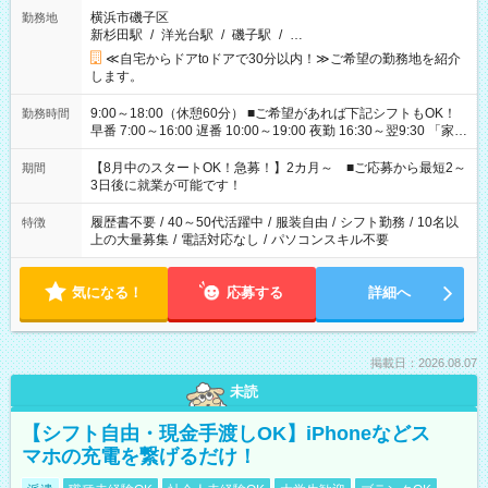
横浜市磯子区
勤務地
新杉田駅
/
洋光台駅
/
磯子駅
/
…
≪自宅からドアtoドアで30分以内！≫ご希望の勤務地を紹介
します。
9:00～18:00（休憩60分） ■ご希望があれば下記シフトもOK！
勤務時間
早番 7:00～16:00 遅番 10:00～19:00 夜勤 16:30～翌9:30 「家族
と休みを合わせたい」 「余裕を持って夕飯の準備がしたい」
「できれば残業はしたくない」 など、ご希望を教えてください
【8月中のスタートOK！急募！】2カ月～ ■ご応募から最短2～
期間
ね。 ※Wワーク希望の方へ 今ご覧のお仕事で希望する勤務時間
3日後に就業が可能です！
と、もう1つのお仕事の勤務時間。 合計で週40時間を超える場
合は応募できません。
履歴書不要
/
40～50代活躍中
/
服装自由
/
シフト勤務
/
10名以
特徴
上の大量募集
/
電話対応なし
/
パソコンスキル不要
気になる！
応募する
詳細へ
掲載日：2026.08.07
未読
【シフト自由・現金手渡しOK】iPhoneなどス
マホの充電を繋げるだけ！