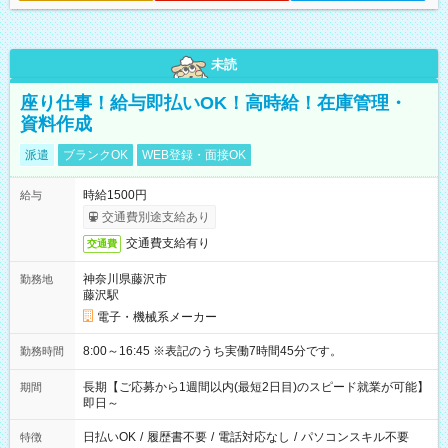
未読
座り仕事！給与即払いOK！高時給！在庫管理・
資料作成
派遣
ブランクOK
WEB登録・面接OK
時給1500円
給与
交通費別途支給あり
交通費支給有り
交通費
神奈川県藤沢市
勤務地
藤沢駅
電子・機械系メーカー
8:00～16:45 ※表記のうち実働7時間45分です。
勤務時間
長期【ご応募から1週間以内(最短2日目)のスピード就業が可能】
期間
即日～
日払いOK
/
履歴書不要
/
電話対応なし
/
パソコンスキル不要
特徴