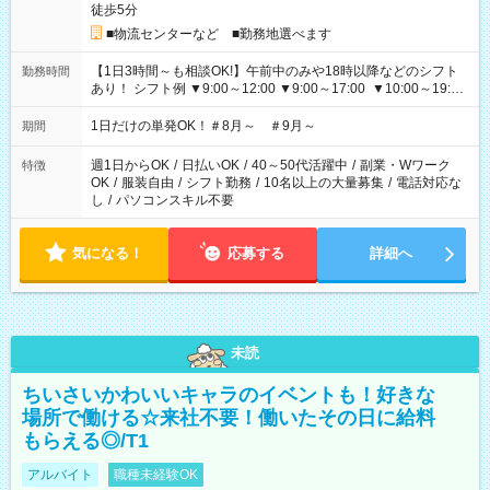
徒歩5分
■物流センターなど ■勤務地選べます
【1日3時間～も相談OK!】午前中のみや18時以降などのシフト
勤務時間
あり！ シフト例 ▼9:00～12:00 ▼9:00～17:00 ▼10:00～19:00
▼18:00～21:00
1日だけの単発OK！＃8月～ ＃9月～
期間
週1日からOK
/
日払いOK
/
40～50代活躍中
/
副業・Wワーク
特徴
OK
/
服装自由
/
シフト勤務
/
10名以上の大量募集
/
電話対応な
し
/
パソコンスキル不要
気になる！
応募する
詳細へ
未読
ちいさいかわいいキャラのイベントも！好きな
場所で働ける☆来社不要！働いたその日に給料
もらえる◎/T1
アルバイト
職種未経験OK