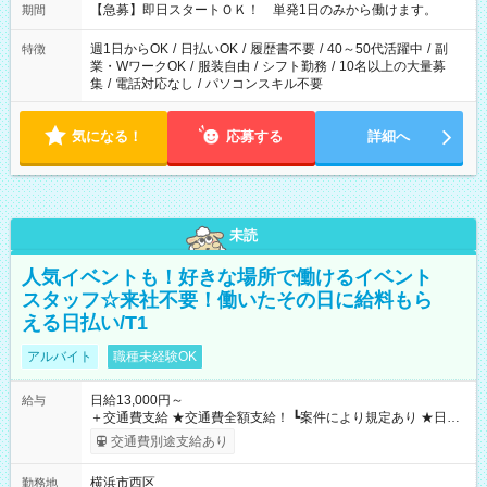
【急募】即日スタートＯＫ！ 単発1日のみから働けます。
期間
週1日からOK
/
日払いOK
/
履歴書不要
/
40～50代活躍中
/
副
特徴
業・WワークOK
/
服装自由
/
シフト勤務
/
10名以上の大量募
集
/
電話対応なし
/
パソコンスキル不要
気になる！
応募する
詳細へ
未読
人気イベントも！好きな場所で働けるイベント
スタッフ☆来社不要！働いたその日に給料もら
える日払い/T1
アルバイト
職種未経験OK
日給13,000円～
給与
＋交通費支給 ★交通費全額支給！ ┗案件により規定あり ★日払
いOK！（規定あり） ┗働いたその日に現金GET♪ お仕事後はコ
交通費別途支給あり
ンビニATMから 日払い分を引き落とせます！ 【試用期間】試
用期間なし
横浜市西区
勤務地