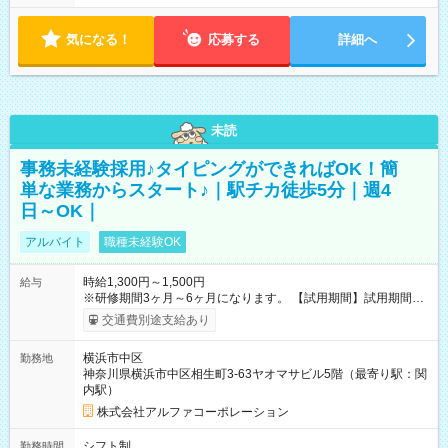
気になる！
応募する
詳細へ
未読
事務未経験採用♪タイピングができればOK！簡
単な業務からスタート♪｜駅チカ徒歩5分｜週4
日～OK｜
アルバイト
職種未経験OK
時給1,300円～1,500円
給与
※研修期間3ヶ月～6ヶ月になります。 【試用期間】試用期間あ
り 試用期間の長さ：1ヶ月 雇用形態、給与は本採用時と同じで
交通費別途支給あり
す。
横浜市中区
勤務地
神奈川県横浜市中区相生町3-63ヤオマサビル5階（最寄り駅：関
内駅）
株式会社アルファコーポレーション
シフト制
勤務時間