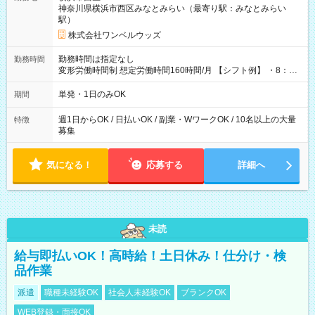
神奈川県横浜市西区みなとみらい（最寄り駅：みなとみらい
駅）
株式会社ワンベルウッズ
勤務時間は指定なし
勤務時間
変形労働時間制 想定労働時間160時間/月 【シフト例】 ・8：00
～21：00
単発・1日のみOK
期間
週1日からOK / 日払いOK / 副業・WワークOK / 10名以上の大量
特徴
募集
気になる！
応募する
詳細へ
未読
給与即払いOK！高時給！土日休み！仕分け・検
品作業
派遣
職種未経験OK
社会人未経験OK
ブランクOK
WEB登録・面接OK