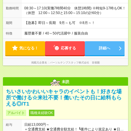
08:30～17:10(実働7時間40分 休憩1時間) ※時短9-17時もOK！
勤務時間
（休憩 12:00～12:50と15:00～15:10の計60分）
【急募】即日～長期 9月～も可 ※8月～！
期間
履歴書不要
/
40～50代活躍中
/
服装自由
特徴
気になる！
応募する
詳細へ
掲載元企業名
パーソルテンプスタッフ株式会社 首都圏
未読
ちいさいかわいいキャラのイベントも！好きな場
所で働ける☆来社不要！働いたその日に給料もら
える◎/T1
アルバイト
職種未経験OK
日給13,000円～
給与
＋交通費支給 ★交通費全額支給！ ┗案件により規定あり ★日払