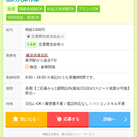
派遣
職種未経験OK
社会人未経験OK
ブランクOK
WEB登録・面接OK
時給1300円
給与
交通費別途支給あり
交通費支給有り
交通費
横浜市港北区
勤務地
新羽駅から徒歩7分
物流・倉庫関係
9:00～18:00 ※表記のうち実働8時間です。
勤務時間
長期【ご応募から1週間以内(最短2日目)のスピード就業が可能】
期間
即日～
日払いOK
/
履歴書不要
/
電話対応なし
/
パソコンスキル不要
特徴
気になる！
応募する
詳細へ
掲載元企業名
株式会社テクノ・サービス