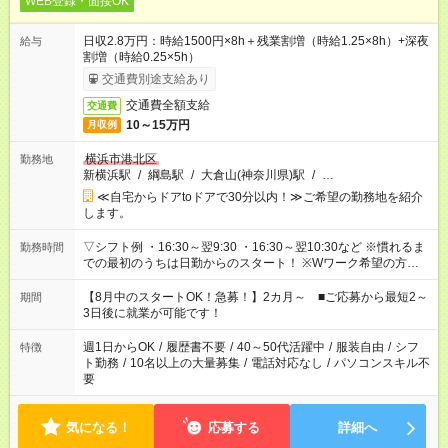
WEB登録・面接OK
日収2.8万円：時給1500円×8h＋残業割増（時給1.25×8h）+深夜
給与
割増（時給0.25×5h）
交通費別途支給あり
交通費全額支給
交通費
10～15万円
月収例
横浜市港北区
勤務地
新横浜駅
/
綱島駅
/
大倉山(神奈川県)駅
/
…
≪自宅からドアtoドアで30分以内！≫ご希望の勤務地を紹介
します。
▽シフト例 ・16:30～翌9:30 ・16:30～翌10:30など ※慣れるま
勤務時間
での最初のうちは日勤からのスタート！ ※Wワーク希望の方へ
今ご覧のお仕事で希望する勤務時間と、もう1つのお仕事の勤務
時間。 合計で週40時間を超える場合は応募できません。
【8月中のスタートOK！急募！】2カ月～ ■ご応募から最短2～
期間
3日後に就業が可能です！
週1日からOK
/
履歴書不要
/
40～50代活躍中
/
服装自由
/
シフ
特徴
ト勤務
/
10名以上の大量募集
/
電話対応なし
/
パソコンスキル不
要
気になる！
応募する
詳細へ