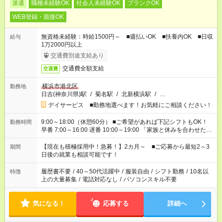
派遣
職種未経験OK
社会人未経験OK
ブランクOK
WEB登録・面接OK
無資格未経験：時給1500円～ ■週払いOK ■扶養内OK ■日収
給与
1万2000円以上
交通費別途支給あり
交通費全額支給
交通費
横浜市港北区
勤務地
日吉(神奈川県)駅
/
菊名駅
/
北新横浜駅
/
…
デイサービス ■勤務地選べます！お気軽にご相談ください！
9:00～18:00（休憩60分） ■ご希望があれば下記シフトもOK！
勤務時間
早番 7:00～16:00 遅番 10:00～19:00 「家族と休みを合わせた
い」 「余裕を持って夕飯の準備がしたい」 「できれば残業はし
たくない」 など、ご希望を教えてくださいね。 ※Wワーク希望
【現在も積極採用中！急募！】2カ月～ ■ご応募から最短2～3
期間
の方へ 今ご覧のお仕事で希望する勤務時間と、もう1つのお仕事
日後の就業も相談可能です！
の勤務時間。 合計で週40時間を超える場合は応募できません。
履歴書不要
/
40～50代活躍中
/
服装自由
/
シフト勤務
/
10名以
特徴
上の大量募集
/
電話対応なし
/
パソコンスキル不要
気になる！
応募する
詳細へ