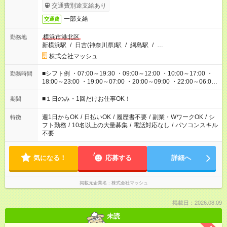
交通費別途支給あり
一部支給
交通費
横浜市港北区
勤務地
新横浜駅
/
日吉(神奈川県)駅
/
綱島駅
/
…
株式会社マッシュ
■シフト例 ・07:00～19:30 ・09:00～12:00 ・10:00～17:00 ・
勤務時間
18:00～23:00 ・19:00～07:00 ・20:00～09:00 ・22:00～06:00
etc ★最短で3時間で5,120円のお仕事から 15時間で2万円近く稼
げるお仕事も！ ご希望のお時間に合わせてご紹介！ ※シフトは
■１日のみ・1回だけお仕事OK！
期間
現場によって異なります。 ※勿論、休憩時間はあるのでご安心
ください！
週1日からOK
/
日払いOK
/
履歴書不要
/
副業・WワークOK
/
シ
特徴
フト勤務
/
10名以上の大量募集
/
電話対応なし
/
パソコンスキル
不要
気になる！
応募する
詳細へ
掲載元企業名
株式会社マッシュ
掲載日：2026.08.09
未読