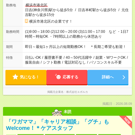
横浜市港北区
勤務地
日吉(神奈川県)駅から徒歩5分
/
日吉本町駅から徒歩5分
/
元住
吉駅から徒歩15分
横浜市港北区の企業です！
(1)9:00～18:00 (2)12:00～20:00 (3)11:00～17:00 など ・1日7
勤務時間
時間～時短OK ・7時間以上の勤務から休憩あり
即日～最短1ヶ月以上の短期勤務OK！ ＊長期ご希望も歓迎！
期間
日払いOK
/
履歴書不要
/
40～50代活躍中
/
副業・WワークOK
/
特徴
服装自由
/
シフト勤務
/
電話対応なし
/
パソコンスキル不要
気になる！
応募する
詳細へ
掲載元企業名
株式会社エボルカ
掲載日：2026.08.09
未読
NEW
「ワガママ」「キャリア相談」「グチ」も
Welcome！＊ケアスタッフ