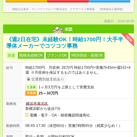
掲載元企業名
マンパワーグループ株式会社 ケアサービス事業部 （医療福祉介護関連）
掲載日：2026.08.09
未読
NEW
《週2日在宅》未経験OK！時給1700円！大手半
導体メーカーでコツコツ事務
派遣
職種未経験OK
ブランクOK
WEB登録・面接OK
時給1700円 月収例 26万円 時給1700円×実働7h45m×週5日×4
給与
週 ※月収例を保証するものではありません。
交通費別途支給あり
1ヶ月3万円を上限として実費支給
交通費
25～30万円
月収例
横浜市港北区
勤務地
新横浜駅から徒歩7分
電機・電子・OA・精密機器関連商社
08:45-17:30（休憩60分）実働7時間45分（残業少なめ！）
勤務時間
即日～長期 ※開始日相談OK
期間