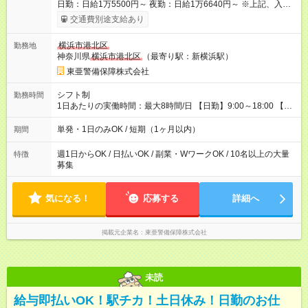
日勤：日給1万5500円～ 夜勤：日給1万6640円～ ※上記、入社
祝手当4000円含む(25勤務まで) ┗新任研修の終了から100日以内
交通費別途支給あり
┗規定あり ／ 経験や年齢を問わず、 頑張った方全員に支給され
ます！ ＼ ■日給保証あり！ お仕事が早く終わっても、 その日の
横浜市港北区
勤務地
日給は全額支給！ ■月22日以上勤務すると… 日給1000円UP！ ■
神奈川県
横浜市港北区
（最寄り駅：新横浜駅）
日払い・週払い・前払いOK！ 給与即時払いサービス『クリア
(CRIA)』で 最短当日にコンビニATMから 現金で給与を受け取れ
東亜警備保障株式会社
ます♪ ※稼働分・規定あり ■法定研修(7h×3日間)中も 手当をしっ
かり【3万円】支給！ ┗研修手当の一部(9，000円)は手渡しで支
シフト制
勤務時間
給 ┗昼食代も別途支給(500円×3日間） ┗研修期間中も交通費全額
1日あたりの実働時間：最大8時間/日 【日勤】9:00～18:00 【夜
支給 【試用期間】試用期間なし
勤】20:00～翌5:00 ・【日勤のみ】【夜勤のみ】もOK♪ ・自分
の都合に合わせて稼げます◎ ・シフトの申告は電話・メールで
単発・1日のみOK / 短期（1ヶ月以内）
期間
OK♪ ┗お仕事したい日を電話かメールで連絡！ ★週5勤務や、プ
ライベートの予定に 合わせて好きな時など、自由に働けます
週1日からOK / 日払いOK / 副業・WワークOK / 10名以上の大量
特徴
募集
気になる！
応募する
詳細へ
掲載元企業名
東亜警備保障株式会社
未読
給与即払いOK！駅チカ！土日休み！日勤のお仕