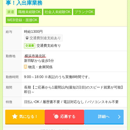
事！入出庫業務
派遣
職種未経験OK
社会人未経験OK
ブランクOK
WEB登録・面接OK
時給1300円
給与
交通費別途支給あり
交通費支給有り
交通費
横浜市港北区
勤務地
新羽駅から徒歩5分
物流・倉庫関係
9:00～18:00 ※表記のうち実働8時間です。
勤務時間
長期【ご応募から1週間以内(最短2日目)のスピード就業が可能】
期間
即日～
日払いOK
/
履歴書不要
/
電話対応なし
/
パソコンスキル不要
特徴
気になる！
応募する
詳細へ