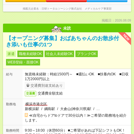
掲載元企業名
日研トータルソーシング株式会社 メディカルケア事業部
掲載日：2026.08.09
未読
NEW
【オープニング募集】おばあちゃんのお散歩付
き添いも仕事の1つ
派遣
職種未経験OK
社会人未経験OK
ブランクOK
WEB登録・面接OK
無資格未経験：時給1500円～ ■週払いOK ■扶養内OK ■日収
給与
1万2000円以上
交通費別途支給あり
交通費全額支給
交通費
横浜市港北区
勤務地
新横浜駅
/
綱島駅
/
大倉山(神奈川県)駅
/
…
≪自宅からドアtoドアで30分以内！≫ご希望の勤務地を紹介
します。
9:00～18:00（休憩60分） ■ご希望があれば下記シフトもOK！
勤務時間