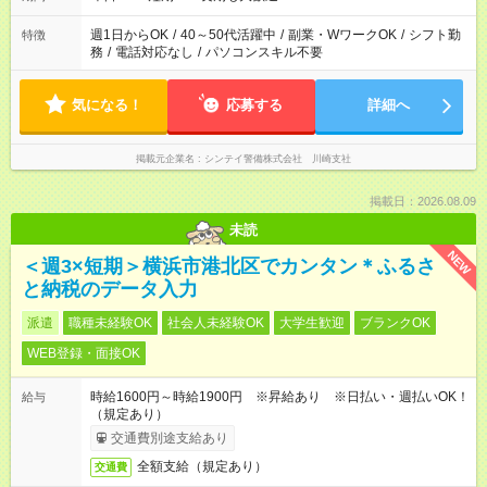
週1日からOK
/
40～50代活躍中
/
副業・WワークOK
/
シフト勤
特徴
務
/
電話対応なし
/
パソコンスキル不要
気になる！
応募する
詳細へ
掲載元企業名
シンテイ警備株式会社 川崎支社
掲載日：2026.08.09
未読
NEW
＜週3×短期＞横浜市港北区でカンタン＊ふるさ
と納税のデータ入力
派遣
職種未経験OK
社会人未経験OK
大学生歓迎
ブランクOK
WEB登録・面接OK
時給1600円～時給1900円 ※昇給あり ※日払い・週払いOK！
給与
（規定あり）
交通費別途支給あり
全額支給（規定あり）
交通費