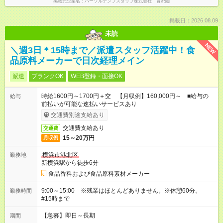
掲載元企業名
パーソルテンプスタッフ株式会社 首都圏
掲載日：2026.08.09
未読
NEW
＼週3日＊15時まで／派遣スタッフ活躍中！食
品原料メーカーで日次経理メイン
派遣
ブランクOK
WEB登録・面接OK
時給1600円～1700円＋交 【月収例】160,000円～ ■給与の
給与
前払いが可能な速払いサービスあり
交通費別途支給あり
交通費支給あり
交通費
15～20万円
月収例
横浜市港北区
勤務地
新横浜駅から徒歩6分
食品香料および食品原料素材メーカー
9:00～15:00 ※残業はほとんどありません。※休憩60分。
勤務時間
#15時まで
【急募】即日～長期
期間