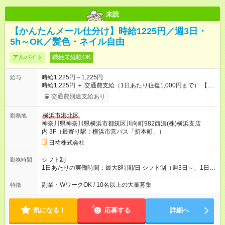
未読
【かんたんメール仕分け】時給1225円／週3日・
5h～OK／髪色・ネイル自由
アルバイト
職種未経験OK
時給1,225円～1,225円
給与
時給1,225円 ＋ 交通費支給（1日あたり往復1,000円まで） 【試
用期間】試用期間なし
交通費別途支給あり
横浜市港北区
勤務地
神奈川県神奈川県横浜市都筑区川向町982西濃(株)横浜支店
内 3F（最寄り駅：横浜市営バス「折本町」）
日祐株式会社
シフト制
勤務時間
1日あたりの実働時間：最大8時間/日 シフト制（週3日～、1日5
時間～勤務OK！） ※フルタイムで働ける方大歓迎！ 【シフト
例】 9：00～15：00 9：00～18：00 13：00～17：00 など
副業・WワークOK / 10名以上の大量募集
特徴
気になる！
応募する
詳細へ