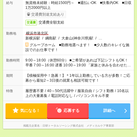
無資格未経験：時給1500円～ ■週払いOK ■扶養内OK ■日収
給与
1万2000円以上
交通費別途支給あり
交通費全額支給
交通費
横浜市港北区
勤務地
新横浜駅
/
綱島駅
/
大倉山(神奈川県)駅
/
…
グループホーム ■勤務地選べます！ ■少人数のキレイな施
設でのお仕事です！
9:00～18:00（休憩60分） ■ご希望があれば下記シフトもOK！
勤務時間
早番 7:00～16:00 遅番 10:00～19:00 「家族と休みを合わせた
い」 「余裕を持って夕飯の準備がしたい」 「できれば残業はし
たくない」 など、ご希望を教えてくださいね。 ※Wワーク希望
【積極採用中！急募！】＊1年以上勤務している方が多数！ご応
期間
の方へ 今ご覧のお仕事で希望する勤務時間と、もう1つのお仕事
募から最短2～3日後の就業も相談可能です！
の勤務時間。 合計で週40時間を超える場合は応募できません。
履歴書不要
/
40～50代活躍中
/
服装自由
/
シフト勤務
/
10名以
特徴
上の大量募集
/
電話対応なし
/
パソコンスキル不要
気になる！
応募する
詳細へ
掲載元企業名
日研トータルソーシング株式会社 メディカルケア事業部