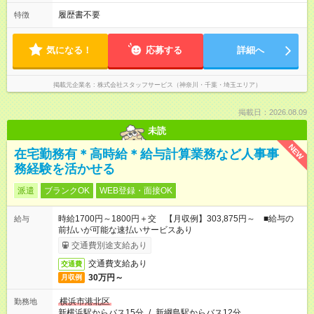
履歴書不要
特徴
気になる！
応募する
詳細へ
掲載元企業名
株式会社スタッフサービス（神奈川・千葉・埼玉エリア）
掲載日：2026.08.09
未読
NEW
在宅勤務有＊高時給＊給与計算業務など人事事
務経験を活かせる
派遣
ブランクOK
WEB登録・面接OK
時給1700円～1800円＋交 【月収例】303,875円～ ■給与の
給与
前払いが可能な速払いサービスあり
交通費別途支給あり
交通費支給あり
交通費
30万円～
月収例
横浜市港北区
勤務地
新横浜駅からバス15分
/
新綱島駅からバス12分