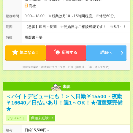
商社
9:00～18:00 ※残業は月10～15時間程度。※休憩60分。
勤務時間
【急募】即日～長期 ※開始日はご相談可能です！ ※8月～！
期間
履歴書不要
特徴
気になる！
応募する
詳細へ
掲載元企業名
株式会社スタッフサービス（神奈川・千葉・埼玉エリア）
未読
＜バイトデビューにも！＞＼日勤￥15500・夜勤
￥16640／日払いあり！週1～OK！★個室寮完備
★
アルバイト
職種未経験OK
日給15,500円～
給与