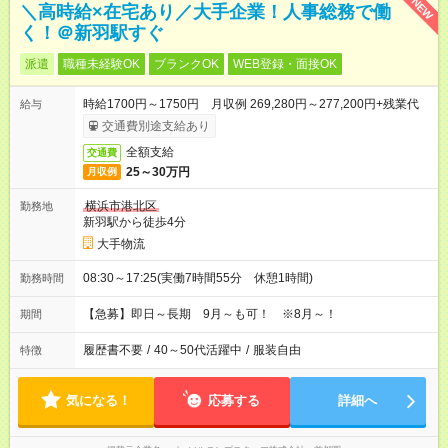
NEW
＼高時給×在宅あり／大手企業！人事総務で働
く！＠新羽駅すぐ
派遣
職種未経験OK
ブランクOK
WEB登録・面接OK
時給1700円～1750円 月収例 269,280円～277,200円+残業代
給与
交通費別途支給あり
全額支給
交通費
25～30万円
月収例
横浜市港北区
勤務地
新羽駅から徒歩4分
大手物流
08:30～17:25(実働7時間55分 休憩1時間)
勤務時間
【急募】即日～長期 9月～も可！ ※8月～！
期間
履歴書不要
/
40～50代活躍中
/
服装自由
特徴
気になる！
応募する
詳細へ