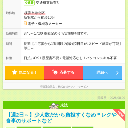
交通費支給有り
交通費
横浜市港北区
勤務地
新羽駅から徒歩10分
電子・機械系メーカー
8:45～17:30 ※表記のうち実働8時間です。
勤務時間
長期【ご応募から1週間以内(最短2日目)のスピード就業が可能】
期間
即日～
日払いOK
/
履歴書不要
/
電話対応なし
/
パソコンスキル不要
特徴
気になる！
応募する
詳細へ
掲載元企業名
株式会社テクノ・サービス
掲載日：2026.08.09
未読
NEW
【週2日～】少人数だから負担すくなめ＊レクや
食事のサポートなど