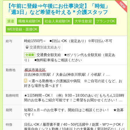
NEW
【午前に登録⇒午後にお仕事決定】「時短」
「週3日」など希望を叶える＊介護スタッフ
派遣
職種未経験OK
社会人未経験OK
大学生歓迎
ブランクOK
WEB登録・面接OK
時給1550円～ ■日払いOK（規定あり）※即日払い不可
給与
交通費別途支給あり
交通費全額支給 ■ガソリン代も全額支給（規定あ
交通費
り） ■無料駐車場もご相談ください
横浜市港北区
勤務地
日吉(神奈川県)駅
/
大倉山(神奈川県)駅
/
小机駅
/
…
＜選べる勤務地＞介護施設や病院 ※ご自宅の近くなど、お
好きな場所を選べます！
★1日5時間～OK！ （例）9:00～18:00のあいだ もちろん1日8時
勤務時間
間のお仕事もご紹介可能です！ご希望をお聞かせください！ ※
週最低15時間以上の勤務が必要です
短期2ヵ月～のお仕事です。開始日はご相談ください！ ★急募
期間
です！
日払いOK
/
履歴書不要
/
40～50代活躍中
/
副業・WワークOK
/
特徴
服装自由
/
シフト勤務
/
10名以上の大量募集
/
電話対応なし
/
パ