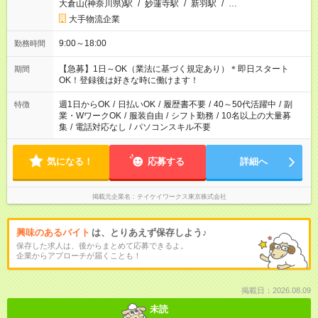
大倉山(神奈川県)駅
/
妙蓮寺駅
/
新羽駅
/
…
大手物流企業
9:00～18:00
勤務時間
【急募】1日～OK（業法に基づく規定あり）＊即日スタート
期間
OK！登録後は好きな時に働けます！
週1日からOK
/
日払いOK
/
履歴書不要
/
40～50代活躍中
/
副
特徴
業・WワークOK
/
服装自由
/
シフト勤務
/
10名以上の大量募
集
/
電話対応なし
/
パソコンスキル不要
気になる！
応募する
詳細へ
掲載元企業名
テイケイワークス東京株式会社
興味のあるバイト
は、とりあえず保存しよう♪
保存した求人は、後からまとめて応募できるよ。
企業からアプローチが届くことも！
掲載日：2026.08.09
未読