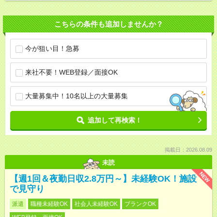
こちらの条件も追加しませんか？
今が狙い目！急募
来社不要！WEB登録／面接OK
大量募集中！10名以上の大量募集
追加して再検索！
掲載日：2026.08.09
未読
NEW
【週1回＆夜勤日収2.8万円～】未経験OK！施設
で見守り
派遣
職種未経験OK
社会人未経験OK
ブランクOK