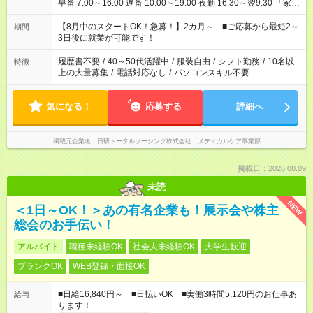
早番 7:00～16:00 遅番 10:00～19:00 夜勤 16:30～翌9:30 「家族
と休みを合わせたい」 「余裕を持って夕飯の準備がしたい」
「できれば残業はしたくない」 など、ご希望を教えてください
【8月中のスタートOK！急募！】2カ月～ ■ご応募から最短2～
期間
ね。 ※Wワーク希望の方へ 今ご覧のお仕事で希望する勤務時間
3日後に就業が可能です！
と、もう1つのお仕事の勤務時間。 合計で週40時間を超える場
合は応募できません。
履歴書不要
/
40～50代活躍中
/
服装自由
/
シフト勤務
/
10名以
特徴
上の大量募集
/
電話対応なし
/
パソコンスキル不要
気になる！
応募する
詳細へ
掲載元企業名
日研トータルソーシング株式会社 メディカルケア事業部
掲載日：2026.08.09
未読
NEW
＜1日～OK！＞あの有名企業も！展示会や株主
総会のお手伝い！
アルバイト
職種未経験OK
社会人未経験OK
大学生歓迎
ブランクOK
WEB登録・面接OK
■日給16,840円～ ■日払いOK ■実働3時間5,120円のお仕事あ
給与
ります！