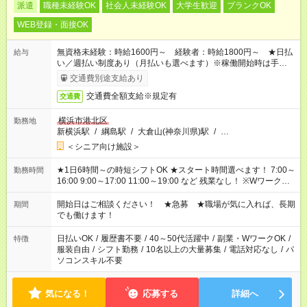
派遣
職種未経験OK
社会人未経験OK
大学生歓迎
ブランクOK
WEB登録・面接OK
無資格未経験：時給1600円～ 経験者：時給1800円～ ★日払
給与
い／週払い制度あり（月払いも選べます）※稼働開始時は手続き
完了次第のお支払いとなります。
交通費別途支給あり
交通費全額支給※規定有
交通費
横浜市港北区
勤務地
新横浜駅
/
綱島駅
/
大倉山(神奈川県)駅
/
…
＜シニア向け施設＞
★1日6時間～の時短シフトOK ★スタート時間選べます！ 7:00～
勤務時間
16:00 9:00～17:00 11:00～19:00 など 残業なし！ ※Wワークの
場合、他のお仕事と合わせ週40時間超の就業はご案内できませ
ん ※法令に基づき、週20時間以上勤務は社会保険への加入対象
開始日はご相談ください！ ★急募 ★職場が気に入れば、長期
期間
となります ※労働者派遣法（日雇い派遣の原則禁止）により、
でも働けます！
短時間・短期間の就業はご案内が難しい場合があります
日払いOK
/
履歴書不要
/
40～50代活躍中
/
副業・WワークOK
/
特徴
服装自由
/
シフト勤務
/
10名以上の大量募集
/
電話対応なし
/
パ
ソコンスキル不要
気になる！
応募する
詳細へ