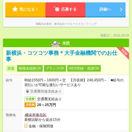
気になる！
応募する
詳細へ
掲載元企業名
株式会社リクルートスタッフィング
掲載日：2026.08.09
未読
NEW
新横浜・コツコツ事務＊大手金融機関でのお仕
事
派遣
職種未経験OK
ブランクOK
WEB登録・面接OK
時給1550円～1600円＋交 【月収例】246,450円～ ■給与の
給与
前払いが可能な速払いサービスあり
交通費別途支給あり
交通費支給あり
交通費
20～25万円
月収例
横浜市港北区
勤務地
新横浜駅から徒歩15分
金融・保険関連