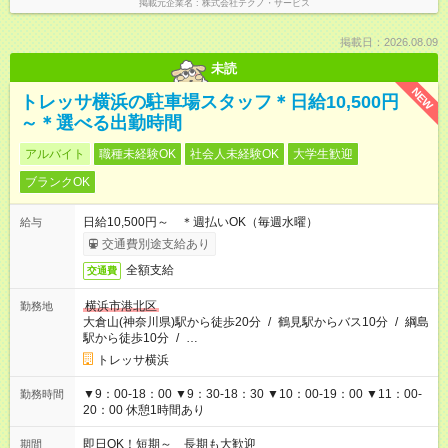
掲載元企業名
株式会社テクノ・サービス
掲載日：2026.08.09
未読
NEW
トレッサ横浜の駐車場スタッフ＊日給10,500円
～＊選べる出勤時間
アルバイト
職種未経験OK
社会人未経験OK
大学生歓迎
ブランクOK
日給10,500円～ ＊週払いOK（毎週水曜）
給与
交通費別途支給あり
全額支給
交通費
横浜市港北区
勤務地
大倉山(神奈川県)駅から徒歩20分
/
鶴見駅からバス10分
/
綱島
駅から徒歩10分
/
…
トレッサ横浜
▼9：00-18：00 ▼9：30-18：30 ▼10：00-19：00 ▼11：00-
勤務時間
20：00 休憩1時間あり
即日OK！短期～ 長期も大歓迎
期間