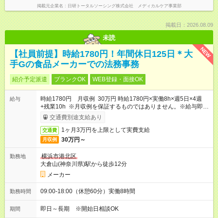
掲載元企業名
日研トータルソーシング株式会社 メディカルケア事業部
掲載日：2026.08.09
未読
NEW
【社員前提】時給1780円！年間休日125日＊大
手Gの食品メーカーでの法務事務
紹介予定派遣
ブランクOK
WEB登録・面接OK
時給1780円 月収例 30万円 時給1780円×実働8h×週5日×4週
給与
+残業10h ※月収例を保証するものではありません。※給与即受
取りサービス利用可（利用条件有）
交通費別途支給あり
1ヶ月3万円を上限として実費支給
交通費
30万円～
月収例
横浜市港北区
勤務地
大倉山(神奈川県)駅から徒歩12分
メーカー
09:00-18:00（休憩60分）実働8時間
勤務時間
即日～長期 ※開始日相談OK
期間