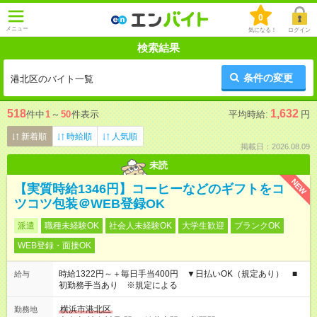
0
メニュー
気になる！
ログイン
検索結果
条件の変更
港北区のバイト一覧
518
1,632
件中
1
～
50
件表示
平均時給:
円
新着順
時給順
人気順
掲載日：2026.08.09
未読
NEW
【実質時給1346円】コーヒーなどのギフトをコ
ツコツ包装＠WEB登録OK
派遣
職種未経験OK
社会人未経験OK
大学生歓迎
ブランクOK
WEB登録・面接OK
時給1322円～＋毎日手当400円 ▼日払いOK（規定あり） ■
給与
初勤務手当あり ※規定による
横浜市港北区
勤務地