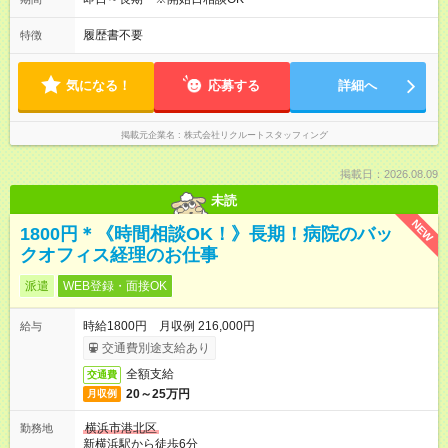
履歴書不要
特徴
気になる！
応募する
詳細へ
掲載元企業名
株式会社リクルートスタッフィング
掲載日：2026.08.09
未読
NEW
1800円＊《時間相談OK！》長期！病院のバッ
クオフィス経理のお仕事
派遣
WEB登録・面接OK
時給1800円 月収例 216,000円
給与
交通費別途支給あり
全額支給
交通費
20～25万円
月収例
横浜市港北区
勤務地
新横浜駅から徒歩6分