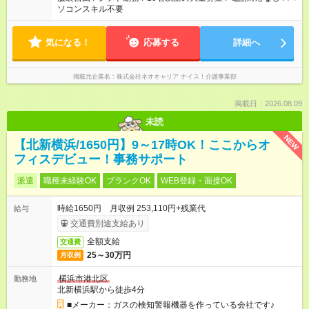
ソコンスキル不要
気になる！
応募する
詳細へ
掲載元企業名
株式会社ネオキャリア ナイス！介護事業部
掲載日：2026.08.09
未読
NEW
【北新横浜/1650円】9～17時OK！ここからオ
フィスデビュー！事務サポート
派遣
職種未経験OK
ブランクOK
WEB登録・面接OK
時給1650円 月収例 253,110円+残業代
給与
交通費別途支給あり
全額支給
交通費
25～30万円
月収例
横浜市港北区
勤務地
北新横浜駅から徒歩4分
■メーカー：ガスの検知警報機器を作っている会社です♪