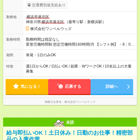
いOK！（規定あり） ┗働いたその日に現金GET♪ お仕事後はコ
交通費別途支給あり
ンビニATMから 日払い分を引き落とせます！ 【試用期間】試
用期間なし
横浜市港北区
勤務地
神奈川県
横浜市港北区
（最寄り駅：新横浜駅）
株式会社ワンベルウッズ
勤務時間は指定なし
勤務時間
変形労働時間制 想定労働時間160時間/月 【シフト例】 ・8：00
～21：00
単発・1日のみOK
期間
週1日からOK / 日払いOK / 副業・WワークOK / 10名以上の大量
特徴
募集
気になる！
応募する
詳細へ
掲載元企業名
株式会社ワンベルウッズ
未読
給与即払いOK！土日休み！日勤のお仕事！精密部
品の入庫作業