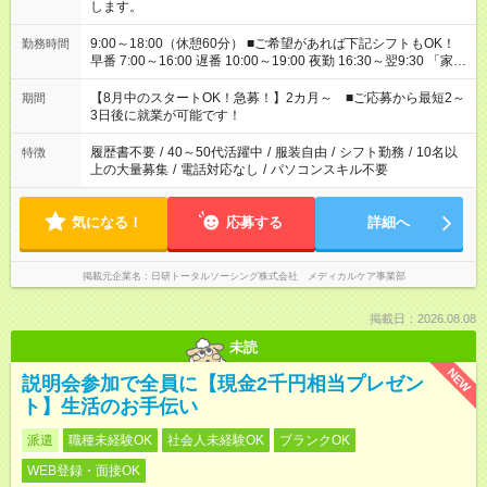
します。
9:00～18:00（休憩60分） ■ご希望があれば下記シフトもOK！
勤務時間
早番 7:00～16:00 遅番 10:00～19:00 夜勤 16:30～翌9:30 「家族
と休みを合わせたい」 「余裕を持って夕飯の準備がしたい」
「できれば残業はしたくない」 など、ご希望を教えてください
【8月中のスタートOK！急募！】2カ月～ ■ご応募から最短2～
期間
ね。 ※Wワーク希望の方へ 今ご覧のお仕事で希望する勤務時間
3日後に就業が可能です！
と、もう1つのお仕事の勤務時間。 合計で週40時間を超える場
合は応募できません。
履歴書不要
/
40～50代活躍中
/
服装自由
/
シフト勤務
/
10名以
特徴
上の大量募集
/
電話対応なし
/
パソコンスキル不要
気になる！
応募する
詳細へ
掲載元企業名
日研トータルソーシング株式会社 メディカルケア事業部
掲載日：2026.08.08
未読
NEW
説明会参加で全員に【現金2千円相当プレゼン
ト】生活のお手伝い
派遣
職種未経験OK
社会人未経験OK
ブランクOK
WEB登録・面接OK