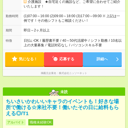
介護施設 ★自宅近くの施設など、ご希望に合わせてご紹介
いたします！
(1)07:00～16:00 (2)09:00～18:00 (3)17:00～09:00 ※ 上記は一
勤務時間
例です！その他シフトもご相談ください！
即日～2ヶ月以上
期間
日払いOK
/
履歴書不要
/
40～50代活躍中
/
シフト勤務
/
10名以
特徴
上の大量募集
/
電話対応なし
/
パソコンスキル不要
気になる！
応募する
詳細へ
掲載元企業名
株式会社ニッソーネット
未読
ちいさいかわいいキャラのイベントも！好きな場
所で働ける☆来社不要！働いたその日に給料もら
える◎/T1
アルバイト
職種未経験OK