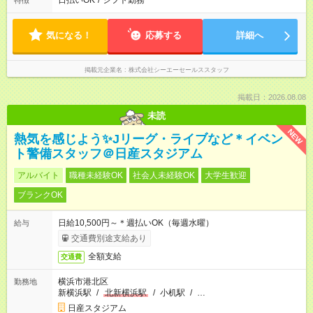
日払いOK
/
シフト勤務
特徴
気になる！
応募する
詳細へ
掲載元企業名
株式会社シーエーセールススタッフ
掲載日：2026.08.08
未読
NEW
熱気を感じよう✨Jリーグ・ライブなど＊イベン
ト警備スタッフ＠日産スタジアム
アルバイト
職種未経験OK
社会人未経験OK
大学生歓迎
ブランクOK
日給10,500円～＊週払いOK（毎週水曜）
給与
交通費別途支給あり
全額支給
交通費
横浜市港北区
勤務地
新横浜駅
/
北新横浜駅
/
小机駅
/
…
日産スタジアム