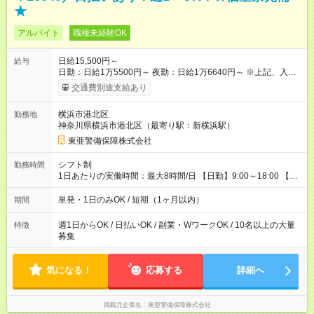
★
アルバイト
職種未経験OK
日給15,500円～
給与
日勤：日給1万5500円～ 夜勤：日給1万6640円～ ※上記、入社
祝手当4000円含む(25勤務まで) ┗新任研修の終了から100日以内
交通費別途支給あり
┗規定あり ／ 経験や年齢を問わず、 頑張った方全員に支給され
ます！ ＼ ■日給保証あり！ お仕事が早く終わっても、 その日の
横浜市港北区
勤務地
日給は全額支給！ ■月22日以上勤務すると… 日給1000円UP！ ■
神奈川県横浜市港北区（最寄り駅：新横浜駅）
日払い・週払い・前払いOK！ 給与即時払いサービス『クリア
(CRIA)』で 最短当日にコンビニATMから 現金で給与を受け取れ
東亜警備保障株式会社
ます♪ ※稼働分・規定あり ■法定研修(7h×3日間)中も 手当をしっ
かり【3万円】支給！ ┗研修手当の一部(9，000円)は手渡しで支
シフト制
勤務時間
給 ┗昼食代も別途支給(500円×3日間） ┗研修期間中も交通費全額
1日あたりの実働時間：最大8時間/日 【日勤】9:00～18:00 【夜
支給 【試用期間】試用期間なし
勤】20:00～翌5:00 ・【日勤のみ】【夜勤のみ】もOK♪ ・自分
の都合に合わせて稼げます◎ ・シフトの申告は電話・メールで
単発・1日のみOK / 短期（1ヶ月以内）
期間
OK♪ ┗お仕事したい日を電話かメールで連絡！ ★週5勤務や、プ
ライベートの予定に 合わせて好きな時など、自由に働けます
週1日からOK / 日払いOK / 副業・WワークOK / 10名以上の大量
特徴
募集
気になる！
応募する
詳細へ
掲載元企業名
東亜警備保障株式会社