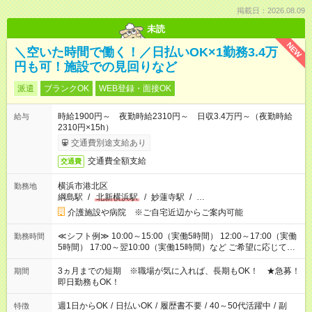
掲載日：2026.08.09
未読
NEW
＼空いた時間で働く！／日払いOK×1勤務3.4万
円も可！施設での見回りなど
派遣
ブランクOK
WEB登録・面接OK
時給1900円～ 夜勤時給2310円～ 日収3.4万円～（夜勤時給
給与
2310円×15h）
交通費別途支給あり
交通費全額支給
交通費
横浜市港北区
勤務地
綱島駅
/
北新横浜駅
/
妙蓮寺駅
/
…
介護施設や病院 ※ご自宅近辺からご案内可能
≪シフト例≫ 10:00～15:00（実働5時間） 12:00～17:00（実働
勤務時間
5時間） 17:00～翌10:00（実働15時間）など ご希望に応じて、
働く時間は調整できます！ お気軽に担当へ相談ください！
3ヵ月までの短期 ※職場が気に入れば、長期もOK！ ★急募！
期間
即日勤務もOK！
週1日からOK
/
日払いOK
/
履歴書不要
/
40～50代活躍中
/
副
特徴