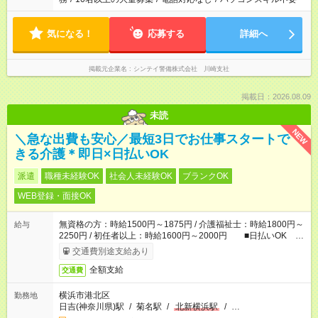
気になる！
応募する
詳細へ
掲載元企業名
シンテイ警備株式会社 川崎支社
掲載日：2026.08.09
未読
NEW
＼急な出費も安心／最短3日でお仕事スタートで
きる介護＊即日×日払いOK
派遣
職種未経験OK
社会人未経験OK
ブランクOK
WEB登録・面接OK
無資格の方：時給1500円～1875円 / 介護福祉士：時給1800円～
給与
2250円 / 初任者以上：時給1600円～2000円 ■日払いOK ■
日収例：1万2000円（時給1500円×8h）
交通費別途支給あり
全額支給
交通費
横浜市港北区
勤務地
日吉(神奈川県)駅
/
菊名駅
/
北新横浜駅
/
…