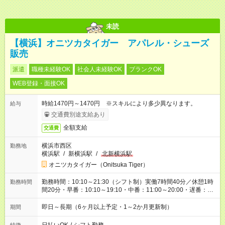
未読
【横浜】オニツカタイガー アパレル・シューズ
販売
派遣
職種未経験OK
社会人未経験OK
ブランクOK
WEB登録・面接OK
時給1470円～1470円 ※スキルにより多少異なります。
給与
交通費別途支給あり
全額支給
交通費
横浜市西区
勤務地
横浜駅
/
新横浜駅
/
北新横浜駅
オニツカタイガー（Onitsuka Tiger）
勤務時間：10:10～21:30（シフト制）実働7時間40分／休憩1時
勤務時間
間20分・早番：10:10～19:10・中番：11:00～20:00・遅番：
12:30～21:30
即日～長期（6ヶ月以上予定・1～2か月更新制）
期間