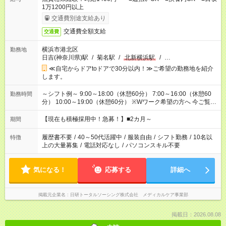
1万1200円以上
交通費別途支給あり
交通費全額支給
交通費
横浜市港北区
勤務地
日吉(神奈川県)駅
/
菊名駅
/
北新横浜駅
/
…
≪自宅からドアtoドアで30分以内！≫ご希望の勤務地を紹介
します。
～シフト例～ 9:00～18:00（休憩60分） 7:00～16:00（休憩60
勤務時間
分） 10:00～19:00（休憩60分） ※Wワーク希望の方へ 今ご覧の
お仕事で希望する勤務時間と、もう1つのお仕事の勤務時間の合
計が 週40時間を超えなければOKです。
【現在も積極採用中！急募！】■2カ月～
期間
履歴書不要
/
40～50代活躍中
/
服装自由
/
シフト勤務
/
10名以
特徴
上の大量募集
/
電話対応なし
/
パソコンスキル不要
気になる！
応募する
詳細へ
掲載元企業名
日研トータルソーシング株式会社 メディカルケア事業部
掲載日：2026.08.08