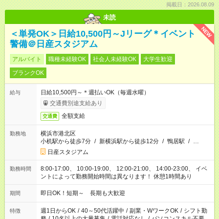
掲載日：2026.08.09
未読
NEW
＜単発OK＞日給10,500円～Jリーグ＊イベント
警備＠日産スタジアム
アルバイト
職種未経験OK
社会人未経験OK
大学生歓迎
ブランクOK
日給10,500円～＊週払いOK（毎週水曜）
給与
交通費別途支給あり
全額支給
交通費
横浜市港北区
勤務地
小机駅から徒歩7分
/
新横浜駅から徒歩12分
/
鴨居駅
/
…
日産スタジアム
8:00-17:00、 10:00-19:00、 12:00-21:00、 14:00-23:00、 イベ
勤務時間
ントによって勤務開始時間は異なります！ 休憩1時間あり
即日OK！短期～ 長期も大歓迎
期間
週1日からOK
/
40～50代活躍中
/
副業・WワークOK
/
シフト勤
特徴
務
/
10名以上の大量募集
/
電話対応なし
/
パソコンスキル不要