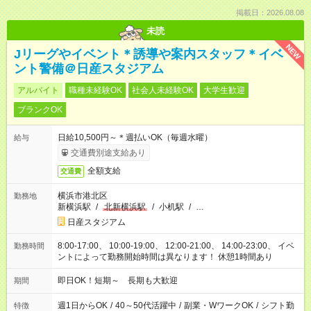
掲載日：2026.08.08
未読
NEW
Jリーグやイベント＊誘導や案内スタッフ＊イベ
ント警備＠日産スタジアム
アルバイト
職種未経験OK
社会人未経験OK
大学生歓迎
ブランクOK
日給10,500円～＊週払いOK（毎週水曜）
給与
交通費別途支給あり
全額支給
交通費
横浜市港北区
勤務地
新横浜駅
/
北新横浜駅
/
小机駅
/
…
日産スタジアム
8:00-17:00、 10:00-19:00、 12:00-21:00、 14:00-23:00、 イベ
勤務時間
ントによって勤務開始時間は異なります！ 休憩1時間あり
即日OK！短期～ 長期も大歓迎
期間
週1日からOK
/
40～50代活躍中
/
副業・WワークOK
/
シフト勤
特徴