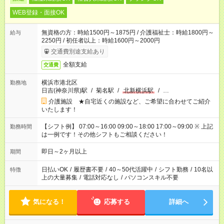
WEB登録・面接OK
無資格の方：時給1500円～1875円 / 介護福祉士：時給1800円～
給与
2250円 / 初任者以上：時給1600円～2000円
交通費別途支給あり
全額支給
交通費
横浜市港北区
勤務地
日吉(神奈川県)駅
/
菊名駅
/
北新横浜駅
/
…
介護施設 ★自宅近くの施設など、ご希望に合わせてご紹介
いたします！
【シフト例】 07:00～16:00 09:00～18:00 17:00～09:00 ※ 上記
勤務時間
は一例です！その他シフトもご相談ください！
即日～2ヶ月以上
期間
日払いOK
/
履歴書不要
/
40～50代活躍中
/
シフト勤務
/
10名以
特徴
上の大量募集
/
電話対応なし
/
パソコンスキル不要
気になる！
応募する
詳細へ