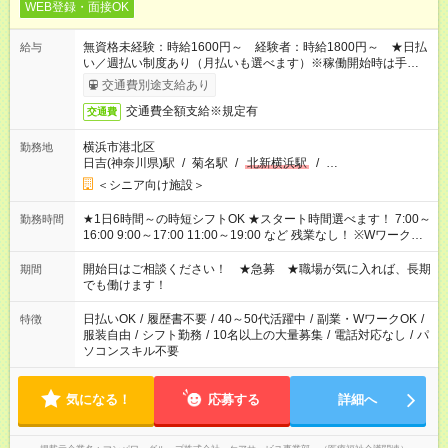
WEB登録・面接OK
無資格未経験：時給1600円～ 経験者：時給1800円～ ★日払
給与
い／週払い制度あり（月払いも選べます）※稼働開始時は手続き
完了次第のお支払いとなります。
交通費別途支給あり
交通費全額支給※規定有
交通費
横浜市港北区
勤務地
日吉(神奈川県)駅
/
菊名駅
/
北新横浜駅
/
…
＜シニア向け施設＞
★1日6時間～の時短シフトOK ★スタート時間選べます！ 7:00～
勤務時間
16:00 9:00～17:00 11:00～19:00 など 残業なし！ ※Wワークの
場合、他のお仕事と合わせ週40時間超の就業はご案内できませ
ん ※法令に基づき、週20時間以上勤務は社会保険への加入対象
開始日はご相談ください！ ★急募 ★職場が気に入れば、長期
期間
となります ※労働者派遣法（日雇い派遣の原則禁止）により、
でも働けます！
短時間・短期間の就業はご案内が難しい場合があります
日払いOK
/
履歴書不要
/
40～50代活躍中
/
副業・WワークOK
/
特徴
服装自由
/
シフト勤務
/
10名以上の大量募集
/
電話対応なし
/
パ
ソコンスキル不要
気になる！
応募する
詳細へ