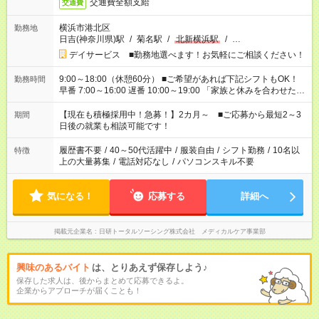
交通費全額支給
交通費
横浜市港北区
勤務地
日吉(神奈川県)駅
/
菊名駅
/
北新横浜駅
/
…
デイサービス ■勤務地選べます！お気軽にご相談ください！
9:00～18:00（休憩60分） ■ご希望があれば下記シフトもOK！
勤務時間
早番 7:00～16:00 遅番 10:00～19:00 「家族と休みを合わせた
い」 「余裕を持って夕飯の準備がしたい」 「できれば残業はし
たくない」 など、ご希望を教えてくださいね。 ※Wワーク希望
【現在も積極採用中！急募！】2カ月～ ■ご応募から最短2～3
期間
の方へ 今ご覧のお仕事で希望する勤務時間と、もう1つのお仕事
日後の就業も相談可能です！
の勤務時間。 合計で週40時間を超える場合は応募できません。
履歴書不要
/
40～50代活躍中
/
服装自由
/
シフト勤務
/
10名以
特徴
上の大量募集
/
電話対応なし
/
パソコンスキル不要
気になる！
応募する
詳細へ
掲載元企業名
日研トータルソーシング株式会社 メディカルケア事業部
興味のあるバイト
は、とりあえず保存しよう♪
保存した求人は、後からまとめて応募できるよ。
企業からアプローチが届くことも！