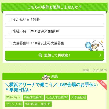
こちらの条件も追加しませんか？
今が狙い目！急募
来社不要！WEB登録／面接OK
大量募集中！10名以上の大量募集
追加して再検索！
掲載日：2026.08.09
未読
NEW
＼横浜アリーナで働こう／LIVE会場のお手伝い
＊単発日払い
アルバイト
職種未経験OK
社会人未経験OK
大学生歓迎
ブランクOK
WEB登録・面接OK