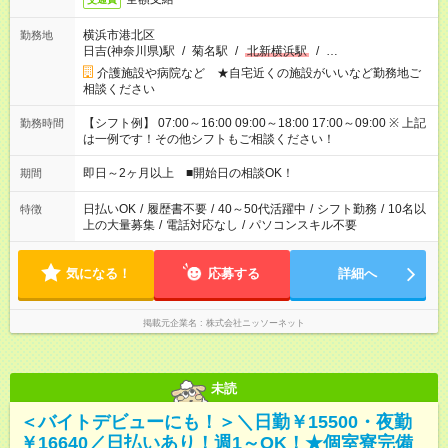
横浜市港北区
勤務地
日吉(神奈川県)駅
/
菊名駅
/
北新横浜駅
/
…
介護施設や病院など ★自宅近くの施設がいいなど勤務地ご
相談ください
【シフト例】 07:00～16:00 09:00～18:00 17:00～09:00 ※ 上記
勤務時間
は一例です！その他シフトもご相談ください！
即日～2ヶ月以上 ■開始日の相談OK！
期間
日払いOK
/
履歴書不要
/
40～50代活躍中
/
シフト勤務
/
10名以
特徴
上の大量募集
/
電話対応なし
/
パソコンスキル不要
気になる！
応募する
詳細へ
掲載元企業名
株式会社ニッソーネット
未読
＜バイトデビューにも！＞＼日勤￥15500・夜勤
￥16640／日払いあり！週1～OK！★個室寮完備