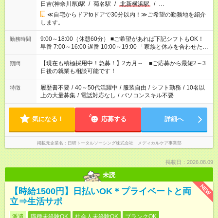
日吉(神奈川県)駅
/
菊名駅
/
北新横浜駅
/
…
≪自宅からドアtoドアで30分以内！≫ご希望の勤務地を紹介
します。
9:00～18:00（休憩60分） ■ご希望があれば下記シフトもOK！
勤務時間
早番 7:00～16:00 遅番 10:00～19:00 「家族と休みを合わせた
い」 「余裕を持って夕飯の準備がしたい」 「できれば残業はし
たくない」 など、ご希望を教えてくださいね。 ※Wワーク希望
【現在も積極採用中！急募！】2カ月～ ■ご応募から最短2～3
期間
の方へ 今ご覧のお仕事で希望する勤務時間と、もう1つのお仕事
日後の就業も相談可能です！
の勤務時間。 合計で週40時間を超える場合は応募できません。
履歴書不要
/
40～50代活躍中
/
服装自由
/
シフト勤務
/
10名以
特徴
上の大量募集
/
電話対応なし
/
パソコンスキル不要
気になる！
応募する
詳細へ
掲載元企業名
日研トータルソーシング株式会社 メディカルケア事業部
掲載日：2026.08.09
未読
NEW
【時給1500円】日払いOK＊プライベートと両
立⇒生活サポ
派遣
職種未経験OK
社会人未経験OK
ブランクOK