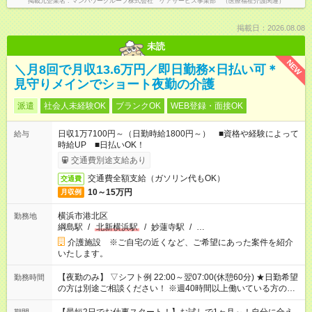
掲載元企業名
マンパワーグループ株式会社 ケアサービス事業部 （医療福祉介護関連）
掲載日：2026.08.08
未読
NEW
＼月8回で月収13.6万円／即日勤務×日払い可＊
見守りメインでショート夜勤の介護
派遣
社会人未経験OK
ブランクOK
WEB登録・面接OK
日収1万7100円～（日勤時給1800円～） ■資格や経験によって
給与
時給UP ■日払いOK！
交通費別途支給あり
交通費全額支給（ガソリン代もOK）
交通費
10～15万円
月収例
横浜市港北区
勤務地
綱島駅
/
北新横浜駅
/
妙蓮寺駅
/
…
介護施設 ※ご自宅の近くなど、ご希望にあった案件を紹介
いたします。
【夜勤のみ】 ▽シフト例 22:00～翌07:00(休憩60分) ★日勤希望
勤務時間
の方は別途ご相談ください！ ※週40時間以上働いている方のW
ワークはNG