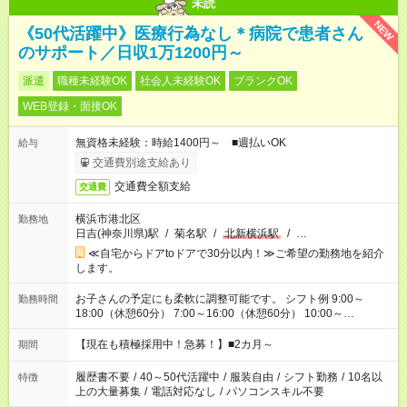
未読
NEW
《50代活躍中》医療行為なし＊病院で患者さん
のサポート／日収1万1200円～
派遣
職種未経験OK
社会人未経験OK
ブランクOK
WEB登録・面接OK
無資格未経験：時給1400円～ ■週払いOK
給与
交通費別途支給あり
交通費全額支給
交通費
横浜市港北区
勤務地
日吉(神奈川県)駅
/
菊名駅
/
北新横浜駅
/
…
≪自宅からドアtoドアで30分以内！≫ご希望の勤務地を紹介
します。
お子さんの予定にも柔軟に調整可能です。 シフト例 9:00～
勤務時間
18:00（休憩60分） 7:00～16:00（休憩60分） 10:00～
19:00（休憩60分） ※Wワーク希望の方へ 今ご覧のお仕事で希
望する勤務時間と、もう1つのお仕事の勤務時間の合計が 週40
【現在も積極採用中！急募！】■2カ月～
期間
時間を超えなければOKです。
履歴書不要
/
40～50代活躍中
/
服装自由
/
シフト勤務
/
10名以
特徴
上の大量募集
/
電話対応なし
/
パソコンスキル不要