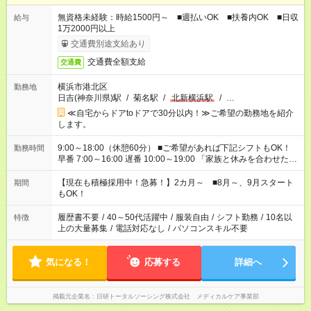
無資格未経験：時給1500円～ ■週払いOK ■扶養内OK ■日収
給与
1万2000円以上
交通費別途支給あり
交通費全額支給
交通費
横浜市港北区
勤務地
日吉(神奈川県)駅
/
菊名駅
/
北新横浜駅
/
…
≪自宅からドアtoドアで30分以内！≫ご希望の勤務地を紹介
します。
9:00～18:00（休憩60分） ■ご希望があれば下記シフトもOK！
勤務時間
早番 7:00～16:00 遅番 10:00～19:00 「家族と休みを合わせた
い」 「余裕を持って夕飯の準備がしたい」 「できれば残業はし
たくない」 など、ご希望を教えてくださいね。 ※Wワーク希望
【現在も積極採用中！急募！】2カ月～ ■8月～、9月スタート
期間
の方へ 今ご覧のお仕事で希望する勤務時間と、もう1つのお仕事
もOK！
の勤務時間。 合計で週40時間を超える場合は応募できません。
履歴書不要
/
40～50代活躍中
/
服装自由
/
シフト勤務
/
10名以
特徴
上の大量募集
/
電話対応なし
/
パソコンスキル不要
気になる！
応募する
詳細へ
掲載元企業名
日研トータルソーシング株式会社 メディカルケア事業部