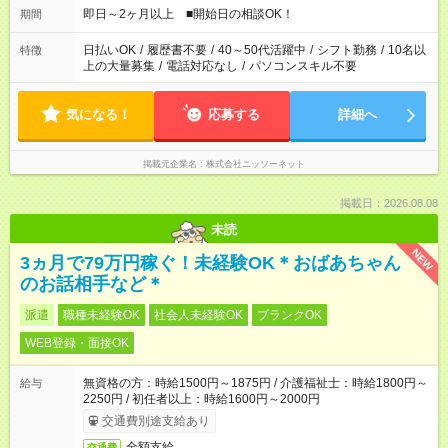
即日～2ヶ月以上 ■開始日の相談OK！
期間
日払いOK
/
履歴書不要
/
40～50代活躍中
/
シフト勤務
/
10名以
特徴
上の大量募集
/
電話対応なし
/
パソコンスキル不要
気になる！
応募する
詳細へ
掲載元企業名
株式会社ニッソーネット
掲載日：2026.08.08
未読
NEW
3ヵ月で79万円稼ぐ！未経験OK＊おばあちゃん
のお話相手など＊
派遣
職種未経験OK
社会人未経験OK
ブランクOK
WEB登録・面接OK
無資格の方：時給1500円～1875円 / 介護福祉士：時給1800円～
給与
2250円 / 初任者以上：時給1600円～2000円
交通費別途支給あり
全額支給
交通費