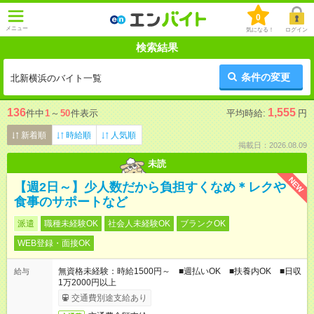
0
メニュー
気になる！
ログイン
検索結果
条件の変更
北新横浜のバイト一覧
136
1,555
件中
1
～
50
件表示
平均時給:
円
新着順
時給順
人気順
掲載日：2026.08.09
未読
NEW
【週2日～】少人数だから負担すくなめ＊レクや
食事のサポートなど
派遣
職種未経験OK
社会人未経験OK
ブランクOK
WEB登録・面接OK
無資格未経験：時給1500円～ ■週払いOK ■扶養内OK ■日収
給与
1万2000円以上
交通費別途支給あり