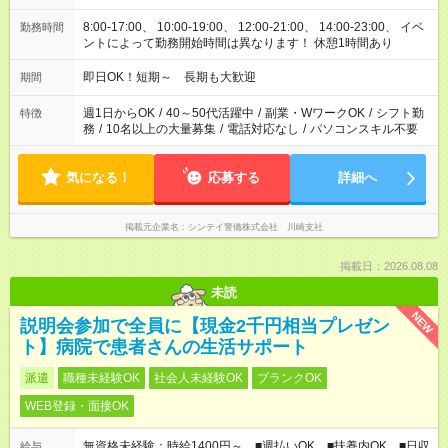
8:00-17:00、 10:00-19:00、 12:00-21:00、 14:00-23:00、 イベ
勤務時間
ントによって勤務開始時間は異なります！ 休憩1時間あり
即日OK！短期～ 長期も大歓迎
期間
週1日からOK
/
40～50代活躍中
/
副業・WワークOK
/
シフト勤
特徴
務
/
10名以上の大量募集
/
電話対応なし
/
パソコンスキル不要
気になる！
応募する
詳細へ
掲載元企業名
シンテイ警備株式会社 川崎支社
掲載日：2026.08.08
未読
NEW
説明会参加で全員に【現金2千円相当プレゼン
ト】病院で患者さんの生活サポート
派遣
職種未経験OK
社会人未経験OK
ブランクOK
WEB登録・面接OK
無資格未経験：時給1400円～ ■週払いOK ■扶養内OK ■日収
給与