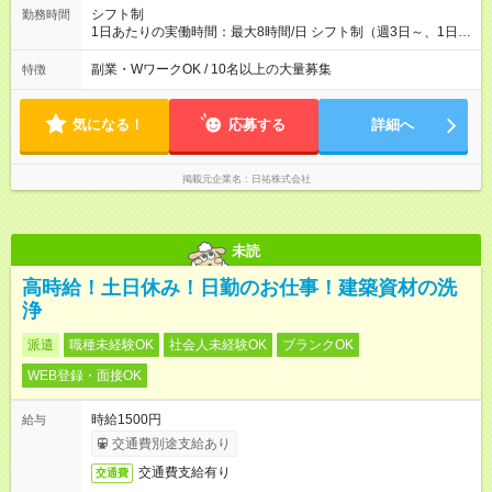
シフト制
勤務時間
1日あたりの実働時間：最大8時間/日 シフト制（週3日～、1日5
時間～勤務OK！） ※フルタイムで働ける方大歓迎！ 【シフト
例】 9：00～15：00 9：00～18：00 13：00～17：00 など
副業・WワークOK / 10名以上の大量募集
特徴
気になる！
応募する
詳細へ
掲載元企業名
日祐株式会社
未読
高時給！土日休み！日勤のお仕事！建築資材の洗
浄
派遣
職種未経験OK
社会人未経験OK
ブランクOK
WEB登録・面接OK
時給1500円
給与
交通費別途支給あり
交通費支給有り
交通費