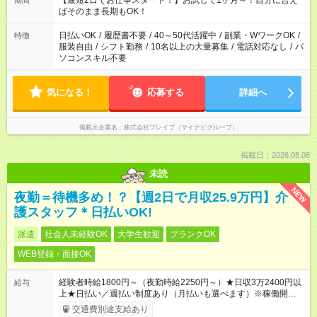
【最短2日でお仕事スタート！】お試しで1ヶ月～！自分に合え
期間
ばそのまま長期もOK！
日払いOK
/
履歴書不要
/
40～50代活躍中
/
副業・WワークOK
/
特徴
服装自由
/
シフト勤務
/
10名以上の大量募集
/
電話対応なし
/
パ
ソコンスキル不要
気になる！
応募する
詳細へ
掲載元企業名
株式会社ブレイブ（マイナビグループ）
掲載日：2026.08.08
未読
NEW
夜勤＝待機多め！？【週2日で月収25.9万円】介
護スタッフ＊日払いOK!
派遣
社会人未経験OK
大学生歓迎
ブランクOK
WEB登録・面接OK
経験者時給1800円～（夜勤時給2250円～）★日収3万2400円以
給与
上★日払い／週払い制度あり（月払いも選べます）※稼働開始時
は手続き完了次第のお支払いとなります。
交通費別途支給あり