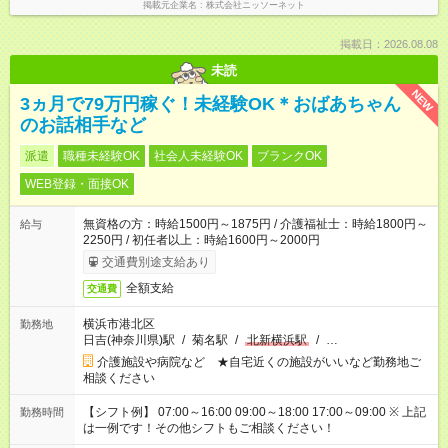
掲載元企業名
株式会社ニッソーネット
掲載日：2026.08.08
未読
NEW
3ヵ月で79万円稼ぐ！未経験OK＊おばあちゃん
のお話相手など
派遣
職種未経験OK
社会人未経験OK
ブランクOK
WEB登録・面接OK
無資格の方：時給1500円～1875円 / 介護福祉士：時給1800円～
給与
2250円 / 初任者以上：時給1600円～2000円
交通費別途支給あり
全額支給
交通費
横浜市港北区
勤務地
日吉(神奈川県)駅
/
菊名駅
/
北新横浜駅
/
…
介護施設や病院など ★自宅近くの施設がいいなど勤務地ご
相談ください
【シフト例】 07:00～16:00 09:00～18:00 17:00～09:00 ※ 上記
勤務時間
は一例です！その他シフトもご相談ください！