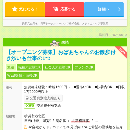
気になる！
応募する
詳細へ
掲載元企業名
日研トータルソーシング株式会社 メディカルケア事業部
掲載日：2026.08.08
未読
NEW
【オープニング募集】おばあちゃんのお散歩付
き添いも仕事の1つ
派遣
職種未経験OK
社会人未経験OK
ブランクOK
WEB登録・面接OK
無資格未経験：時給1500円～ ■週払いOK ■扶養内OK ■日収
給与
1万2000円以上
交通費別途支給あり
交通費全額支給
交通費
横浜市港北区
勤務地
日吉(神奈川県)駅
/
菊名駅
/
北新横浜駅
/
…
≪自宅からドアtoドアで30分以内！≫ご希望の勤務地を紹介