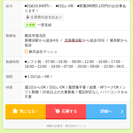
■日給16,840円～ ■日払いOK ■実働3時間5,120円のお仕事あ
給与
ります！
交通費別途支給あり
一部支給
交通費
横浜市港北区
勤務地
新横浜駅から徒歩4分
/
北新横浜駅
から徒歩18分
/
菊名駅から
徒歩
株式会社マッシュ
■シフト例 ・07:00～19:30 ・09:00～12:00 ・10:00～17:00 ・
勤務時間
18:00～23:00 ・19:00～07:00 ・20:00～09:00 ・22:00～06:00
etc ★最短で3時間で5,120円のお仕事から 15時間で2万円近く稼
げるお仕事も！ ご希望のお時間に合わせてご紹介！ ※シフトは
■１日のみ～OK！
期間
現場によって異なります。 ※勿論、休憩時間はあるのでご安心
ください！
週1日からOK
/
日払いOK
/
履歴書不要
/
副業・WワークOK
/
シ
特徴
フト勤務
/
10名以上の大量募集
/
電話対応なし
/
パソコンスキル
不要
気になる！
応募する
詳細へ
掲載元企業名
株式会社マッシュ