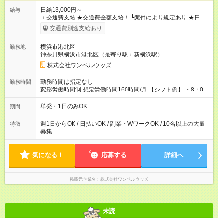
日給13,000円～
給与
＋交通費支給 ★交通費全額支給！ ┗案件により規定あり ★日払
いOK！（規定あり） ┗働いたその日に現金GET♪ お仕事後はコ
交通費別途支給あり
ンビニATMから 日払い分を引き落とせます！ 【試用期間】試
用期間なし
横浜市港北区
勤務地
神奈川県横浜市港北区（最寄り駅：新横浜駅）
株式会社ワンベルウッズ
勤務時間は指定なし
勤務時間
変形労働時間制 想定労働時間160時間/月 【シフト例】 ・8：00
～21：00
単発・1日のみOK
期間
週1日からOK / 日払いOK / 副業・WワークOK / 10名以上の大量
特徴
募集
気になる！
応募する
詳細へ
掲載元企業名
株式会社ワンベルウッズ
未読