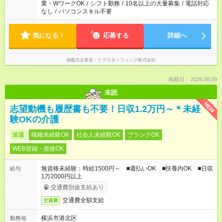
業・WワークOK
/
シフト勤務
/
10名以上の大量募集
/
電話対応
なし
/
パソコンスキル不要
気になる！
応募する
詳細へ
掲載元企業名
ケアスタッフィング株式会社
掲載日：2026.08.09
未読
NEW
志望動機も履歴書も不要！日収1.2万円～＊未経
験OKの介護
派遣
職種未経験OK
社会人未経験OK
ブランクOK
WEB登録・面接OK
無資格未経験：時給1500円～ ■週払いOK ■扶養内OK ■日収
給与
1万2000円以上
交通費別途支給あり
交通費全額支給
交通費
横浜市港北区
勤務地