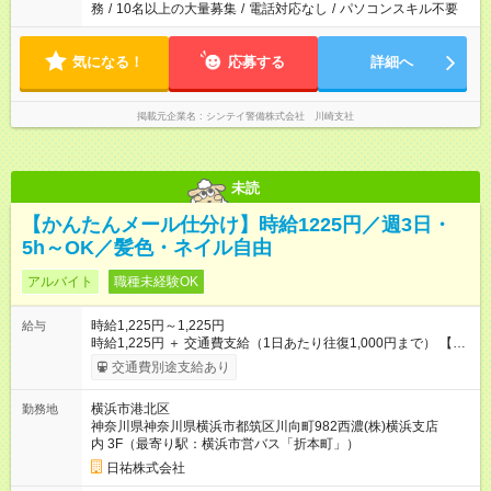
務
/
10名以上の大量募集
/
電話対応なし
/
パソコンスキル不要
気になる！
応募する
詳細へ
掲載元企業名
シンテイ警備株式会社 川崎支社
未読
【かんたんメール仕分け】時給1225円／週3日・
5h～OK／髪色・ネイル自由
アルバイト
職種未経験OK
時給1,225円～1,225円
給与
時給1,225円 ＋ 交通費支給（1日あたり往復1,000円まで） 【試
用期間】試用期間なし
交通費別途支給あり
横浜市港北区
勤務地
神奈川県神奈川県横浜市都筑区川向町982西濃(株)横浜支店
内 3F（最寄り駅：横浜市営バス「折本町」）
日祐株式会社