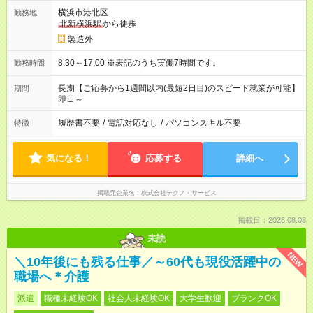
横浜市港北区
勤務地
北新横浜駅
から徒歩
製造外
8:30～17:00 ※表記のうち実働7時間です。
勤務時間
長期【ご応募から1週間以内(最短2日目)のスピード就業が可能】
期間
即日～
履歴書不要
/
電話対応なし
/
パソコンスキル不要
特徴
気になる！
応募する
詳細へ
掲載元企業名
株式会社テクノ・サービス
掲載日：2026.08.08
未読
NEW
＼10年後にも残る仕事／～60代も現役活躍中の
職場へ＊介護
派遣
職種未経験OK
社会人未経験OK
大学生歓迎
ブランクOK