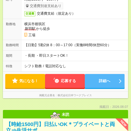
交通費別途支給あり
交通費支給（規定あり）
交通費
横浜市都筑区
勤務地
新羽駅
から徒歩
工場
【日勤】5勤2休 8：00～17:00（実働8時間/休憩60分）
勤務時間
・長期 ・即日スタートOK！
期間
シフト勤務
/
電話対応なし
特徴
気になる！
応募する
詳細へ
掲載元企業名
株式会社日本ワークプレイス
掲載日：2026.08.07
未読
NEW
【時給1500円】日払いOK＊プライベートと両
立⇒生活サポ