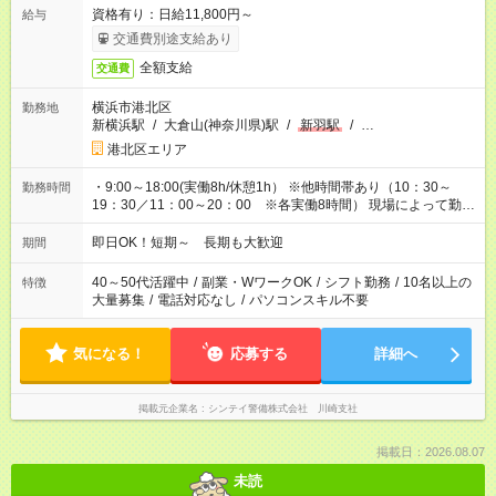
資格有り：日給11,800円～
給与
交通費別途支給あり
全額支給
交通費
横浜市港北区
勤務地
新横浜駅
/
大倉山(神奈川県)駅
/
新羽駅
/
…
港北区エリア
・9:00～18:00(実働8h/休憩1h） ※他時間帯あり（10：30～
勤務時間
19：30／11：00～20：00 ※各実働8時間） 現場によって勤務
開始時間は異なります！ 休憩1時間あり
即日OK！短期～ 長期も大歓迎
期間
40～50代活躍中
/
副業・WワークOK
/
シフト勤務
/
10名以上の
特徴
大量募集
/
電話対応なし
/
パソコンスキル不要
気になる！
応募する
詳細へ
掲載元企業名
シンテイ警備株式会社 川崎支社
掲載日：2026.08.07
未読