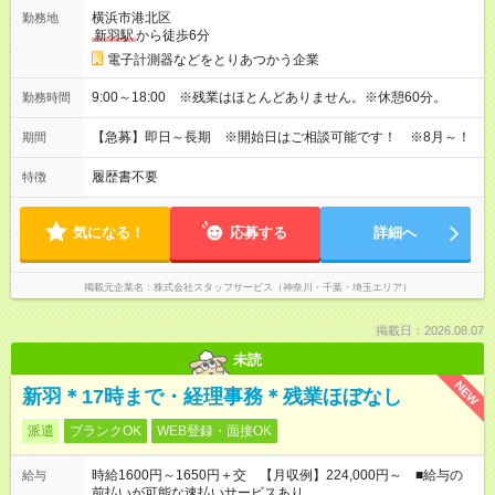
横浜市港北区
勤務地
新羽駅
から徒歩6分
電子計測器などをとりあつかう企業
9:00～18:00 ※残業はほとんどありません。※休憩60分。
勤務時間
【急募】即日～長期 ※開始日はご相談可能です！ ※8月～！
期間
履歴書不要
特徴
気になる！
応募する
詳細へ
掲載元企業名
株式会社スタッフサービス（神奈川・千葉・埼玉エリア）
掲載日：2026.08.07
未読
NEW
新羽＊17時まで・経理事務＊残業ほぼなし
派遣
ブランクOK
WEB登録・面接OK
時給1600円～1650円＋交 【月収例】224,000円～ ■給与の
給与
前払いが可能な速払いサービスあり