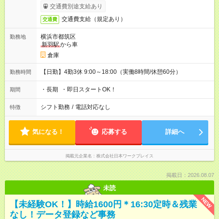
交通費別途支給あり
交通費支給（規定あり）
交通費
横浜市都筑区
勤務地
新羽駅
から車
倉庫
【日勤】4勤3休 9:00～18:00（実働8時間/休憩60分）
勤務時間
・長期 ・即日スタートOK！
期間
シフト勤務
/
電話対応なし
特徴
気になる！
応募する
詳細へ
掲載元企業名
株式会社日本ワークプレイス
掲載日：2026.08.07
未読
NEW
【未経験OK！】時給1600円＊16:30定時＆残業
なし！データ登録など事務