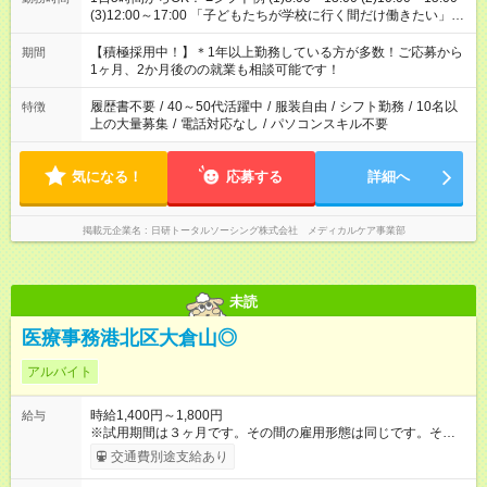
(3)12:00～17:00 「子どもたちが学校に行く間だけ働きたい」
「余裕を持って夕飯の準備がしたい」 「午前中は働いて、午後
はプライベートの時間にしたい」 など、ご希望を教えてくださ
【積極採用中！】＊1年以上勤務している方が多数！ご応募から
期間
いね。 ※Wワーク希望の方へ 今ご覧のお仕事で希望する勤務時
1ヶ月、2か月後のの就業も相談可能です！
間と、もう1つのお仕事の勤務時間。 合計で週40時間を超える
場合は応募できません。
履歴書不要
/
40～50代活躍中
/
服装自由
/
シフト勤務
/
10名以
特徴
上の大量募集
/
電話対応なし
/
パソコンスキル不要
気になる！
応募する
詳細へ
掲載元企業名
日研トータルソーシング株式会社 メディカルケア事業部
未読
医療事務港北区大倉山◎
アルバイト
時給1,400円～1,800円
給与
※試用期間は３ヶ月です。その間の雇用形態は同じです。そのほ
かの条件に変更はありません。 【試用期間】試用期間あり 試用
交通費別途支給あり
期間の長さ：3ヶ月 雇用形態、給与は本採用時と同じです。