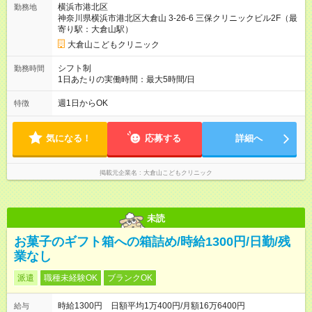
横浜市港北区
勤務地
神奈川県横浜市港北区大倉山 3-26-6 三保クリニックビル2F（最
寄り駅：大倉山駅）
大倉山こどもクリニック
シフト制
勤務時間
1日あたりの実働時間：最大5時間/日
週1日からOK
特徴
気になる！
応募する
詳細へ
掲載元企業名
大倉山こどもクリニック
未読
お菓子のギフト箱への箱詰め/時給1300円/日勤/残
業なし
派遣
職種未経験OK
ブランクOK
時給1300円 日額平均1万400円/月額16万6400円
給与