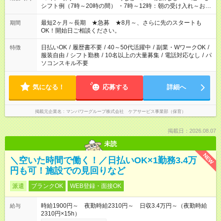
シフト例（7時～20時の間） ・7時～12時：朝の受け入れ～お昼
の準備 ・10時～13時：園児の見守り～お昼の補助 ・9時～16
時：帰りの会まで！子供の成長を見守る ・15時～20時：夜のお
最短2ヶ月～長期 ★急募 ★8月～、さらに先のスタートも
期間
迎えサポート
OK！開始日ご相談ください。
日払いOK
/
履歴書不要
/
40～50代活躍中
/
副業・WワークOK
/
特徴
服装自由
/
シフト勤務
/
10名以上の大量募集
/
電話対応なし
/
パ
ソコンスキル不要
気になる！
応募する
詳細へ
掲載元企業名
マンパワーグループ株式会社 ケアサービス事業部（保育）
掲載日：2026.08.07
未読
NEW
＼空いた時間で働く！／日払いOK×1勤務3.4万
円も可！施設での見回りなど
派遣
ブランクOK
WEB登録・面接OK
時給1900円～ 夜勤時給2310円～ 日収3.4万円～（夜勤時給
給与
2310円×15h）