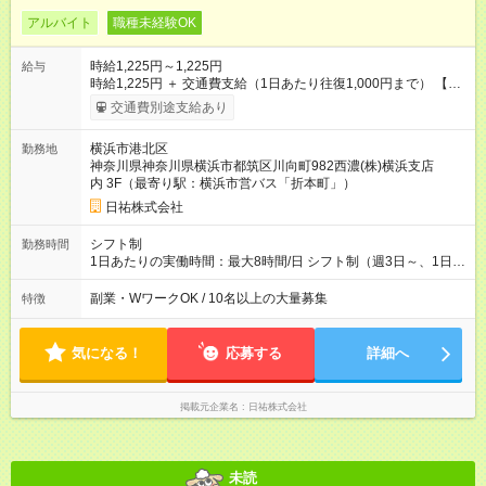
アルバイト
職種未経験OK
時給1,225円～1,225円
給与
時給1,225円 ＋ 交通費支給（1日あたり往復1,000円まで） 【試
用期間】試用期間なし
交通費別途支給あり
横浜市港北区
勤務地
神奈川県神奈川県横浜市都筑区川向町982西濃(株)横浜支店
内 3F（最寄り駅：横浜市営バス「折本町」）
日祐株式会社
シフト制
勤務時間
1日あたりの実働時間：最大8時間/日 シフト制（週3日～、1日5
時間～勤務OK！） ※フルタイムで働ける方大歓迎！ 【シフト
例】 9：00～15：00 9：00～18：00 13：00～17：00 など
副業・WワークOK / 10名以上の大量募集
特徴
気になる！
応募する
詳細へ
掲載元企業名
日祐株式会社
未読