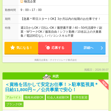
物流企業
9：00～17：00
勤務時間
【急募＊即日スタートOK】3か月以内の短期のお仕事です！
期間
週1日からOK
/
日払いOK
/
履歴書不要
/
40～50代活躍中
/
副
特徴
業・WワークOK
/
服装自由
/
シフト勤務
/
10名以上の大量募
集
/
電話対応なし
/
パソコンスキル不要
気になる！
応募する
詳細へ
掲載元企業名
テイケイトレード株式会社
掲載日：2026.08.07
未読
NEW
＜資格を活かして安定お仕事！＞駐車監視員＊
日給11,800円～／公共事業で安心！
アルバイト
職種未経験OK
社会人未経験OK
大学生歓迎
ブランクOK