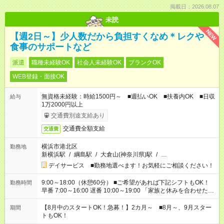
掲載日：2026.08.07
未読
NEW
【週2日～】少人数だから負担すくなめ＊レクや
食事のサポートなど
派遣
職種未経験OK
社会人未経験OK
ブランクOK
WEB登録・面接OK
無資格未経験：時給1500円～ ■週払いOK ■扶養内OK ■日収
給与
1万2000円以上
交通費別途支給あり
交通費全額支給
交通費
横浜市港北区
勤務地
新横浜駅
/
綱島駅
/
大倉山(神奈川県)駅
/
…
デイサービス ■勤務地選べます！お気軽にご相談ください！
9:00～18:00（休憩60分） ■ご希望があれば下記シフトもOK！
勤務時間
早番 7:00～16:00 遅番 10:00～19:00 「家族と休みを合わせた
い」 「余裕を持って夕飯の準備がしたい」 「できれば残業はし
たくない」 など、ご希望を教えてくださいね。 ※Wワーク希望
【8月中のスタートOK！急募！】2カ月～ ■8月～、9月スター
期間
の方へ 今ご覧のお仕事で希望する勤務時間と、もう1つのお仕事
トもOK！
の勤務時間。 合計で週40時間を超える場合は応募できません。