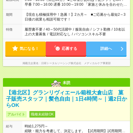
早番 7:00～16:00 遅番 10:00～19:00 「家族と休みを合わせた
い」 「余裕を持って夕飯の準備がしたい」 「できれば残業はし
たくない」 など、ご希望を教えてくださいね。 ※Wワーク希望
【現在も積極採用中！急募！】2カ月～ ■ご応募から最短2～3
期間
の方へ 今ご覧のお仕事で希望する勤務時間と、もう1つのお仕事
日後の就業も相談可能です！
の勤務時間。 合計で週40時間を超える場合は応募できません。
履歴書不要
/
40～50代活躍中
/
服装自由
/
シフト勤務
/
10名以
特徴
上の大量募集
/
電話対応なし
/
パソコンスキル不要
気になる！
応募する
詳細へ
掲載元企業名
日研トータルソーシング株式会社 メディカルケア事業部
未読
【港北区】グランリヴィエール箱根大倉山店 菓
子販売スタッフ｜髪色自由｜1日4時間～｜週2日か
らOK
アルバイト
職種未経験OK
時給1,275円～
給与
経験・能力を考慮して、決定します。 【試用期間】試用期間あ