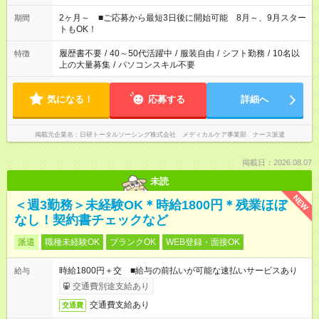
「家族とお休みを合わせたい」 「できれば残業はしたくない」
など、あなたのご希望に沿ったお仕事をご紹介します！ ※Wワ
2ヶ月～ ■ご応募から最短3日後に開始可能 8月～、9月スター
期間
ーク希望の方へ 今ご覧のお仕事で希望する勤務時間と、もう1つ
トもOK！
のお仕事の勤務時間。 合計で週40時間を超える場合は応募でき
ません
履歴書不要
/
40～50代活躍中
/
服装自由
/
シフト勤務
/
10名以
特徴
上の大量募集
/
パソコンスキル不要
気になる！
応募する
詳細へ
掲載元企業名
日研トータルソーシング株式会社 メディカルケア事業部 ナース派遣
掲載日：2026.08.07
未読
NEW
＜週3勤務＞未経験OK＊時給1800円＊残業ほぼ
なし！契約書チェックなど
派遣
職種未経験OK
ブランクOK
WEB登録・面接OK
時給1800円＋交 ■給与の前払いが可能な速払いサービスあり
給与
交通費別途支給あり
交通費支給あり
交通費