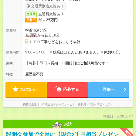
交通費別途支給あり
交通費支給あり
交通費
20～25万円
月収例
横浜市港北区
勤務地
新羽駅
から徒歩10分
ＬＥＤ工事などをおこなう会社
9:00～17:00 ※残業はほとんどありません。※休憩60分。
勤務時間
【急募】即日～長期 ※開始日はご相談可能です！
期間
履歴書不要
特徴
気になる！
応募する
詳細へ
掲載元企業名
株式会社スタッフサービス（神奈川・千葉・埼玉エリア）
掲載日：2026.08.07
未読
NEW
説明会参加で全員に【現金2千円相当プレゼン