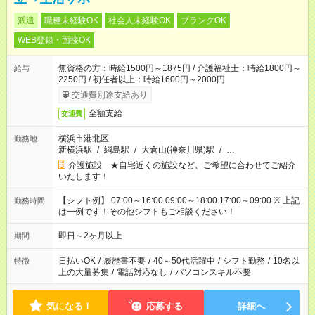
派遣
職種未経験OK
社会人未経験OK
ブランクOK
WEB登録・面接OK
無資格の方：時給1500円～1875円 / 介護福祉士：時給1800円～
給与
2250円 / 初任者以上：時給1600円～2000円
交通費別途支給あり
全額支給
交通費
横浜市港北区
勤務地
新横浜駅
/
綱島駅
/
大倉山(神奈川県)駅
/
…
介護施設 ★自宅近くの施設など、ご希望に合わせてご紹介
いたします！
【シフト例】 07:00～16:00 09:00～18:00 17:00～09:00 ※ 上記
勤務時間
は一例です！その他シフトもご相談ください！
即日～2ヶ月以上
期間
日払いOK
/
履歴書不要
/
40～50代活躍中
/
シフト勤務
/
10名以
特徴
上の大量募集
/
電話対応なし
/
パソコンスキル不要
気になる！
応募する
詳細へ