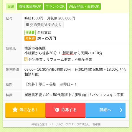
派遣
職種未経験OK
ブランクOK
WEB登録・面接OK
時給1600円 月収例 208,000円
給与
交通費別途支給あり
全額支給
交通費
20～25万円
月収例
横浜市都筑区
勤務地
小机駅から徒歩20分
/
新羽駅
から民間バス10分
住宅事業，リフォーム事業，不動産事業
09:00～16:30(実働6時間30分 休憩1時間) ※9:00～18:00なども
勤務時間
相談可能
【急募】即日～長期 ※即日～！
期間
履歴書不要
/
40～50代活躍中
/
服装自由
/
パソコンスキル不要
特徴
気になる！
応募する
詳細へ
掲載元企業名
パーソルテンプスタッフ株式会社 首都圏