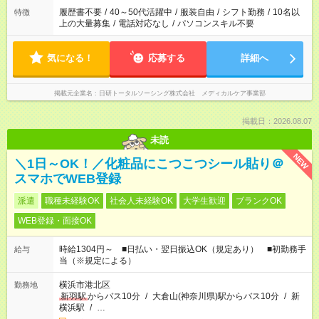
履歴書不要
/
40～50代活躍中
/
服装自由
/
シフト勤務
/
10名以
特徴
上の大量募集
/
電話対応なし
/
パソコンスキル不要
気になる！
応募する
詳細へ
掲載元企業名
日研トータルソーシング株式会社 メディカルケア事業部
掲載日：2026.08.07
未読
NEW
＼1日～OK！／化粧品にこつこつシール貼り＠
スマホでWEB登録
派遣
職種未経験OK
社会人未経験OK
大学生歓迎
ブランクOK
WEB登録・面接OK
時給1304円～ ■日払い・翌日振込OK（規定あり） ■初勤務手
給与
当（※規定による）
横浜市港北区
勤務地
新羽駅
からバス10分
/
大倉山(神奈川県)駅からバス10分
/
新
横浜駅
/
…