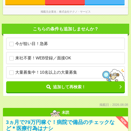
掲載元企業名
株式会社テクノ・サービス
こちらの条件も追加しませんか？
今が狙い目！急募
来社不要！WEB登録／面接OK
大量募集中！10名以上の大量募集
追加して再検索！
掲載日：2026.08.08
未読
NEW
3ヵ月で79万円稼ぐ！病院で備品のチェックな
ど＊医療行為はナシ