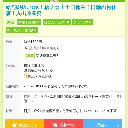
給与即払いOK！駅チカ！土日休み！日勤のお仕
事！入出庫業務
派遣
職種未経験OK
社会人未経験OK
ブランクOK
WEB登録・面接OK
時給1300円
給与
交通費別途支給あり
交通費支給有り
交通費
横浜市港北区
勤務地
新羽駅
から徒歩5分
物流・倉庫関係
9:00～18:00 ※表記のうち実働8時間です。
勤務時間
長期【ご応募から1週間以内(最短2日目)のスピード就業が可能】
期間
即日～
日払いOK
/
履歴書不要
/
電話対応なし
/
パソコンスキル不要
特徴
気になる！
応募する
詳細へ