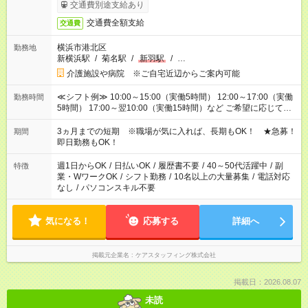
交通費別途支給あり
交通費全額支給
交通費
横浜市港北区
勤務地
新横浜駅
/
菊名駅
/
新羽駅
/
…
介護施設や病院 ※ご自宅近辺からご案内可能
≪シフト例≫ 10:00～15:00（実働5時間） 12:00～17:00（実働
勤務時間
5時間） 17:00～翌10:00（実働15時間）など ご希望に応じて、
働く時間は調整できます！ お気軽に担当へ相談ください！
3ヵ月までの短期 ※職場が気に入れば、長期もOK！ ★急募！
期間
即日勤務もOK！
週1日からOK
/
日払いOK
/
履歴書不要
/
40～50代活躍中
/
副
特徴
業・WワークOK
/
シフト勤務
/
10名以上の大量募集
/
電話対応
なし
/
パソコンスキル不要
気になる！
応募する
詳細へ
掲載元企業名
ケアスタッフィング株式会社
掲載日：2026.08.07
未読