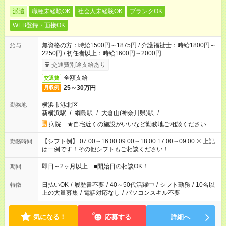
派遣
職種未経験OK
社会人未経験OK
ブランクOK
WEB登録・面接OK
無資格の方：時給1500円～1875円 / 介護福祉士：時給1800円～
給与
2250円 / 初任者以上：時給1600円～2000円
交通費別途支給あり
全額支給
交通費
25～30万円
月収例
横浜市港北区
勤務地
新横浜駅
/
綱島駅
/
大倉山(神奈川県)駅
/
…
病院 ★自宅近くの施設がいいなど勤務地ご相談ください
【シフト例】 07:00～16:00 09:00～18:00 17:00～09:00 ※ 上記
勤務時間
は一例です！その他シフトもご相談ください！
即日～2ヶ月以上 ■開始日の相談OK！
期間
日払いOK
/
履歴書不要
/
40～50代活躍中
/
シフト勤務
/
10名以
特徴
上の大量募集
/
電話対応なし
/
パソコンスキル不要
気になる！
応募する
詳細へ