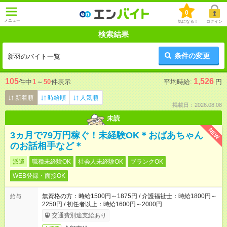
0
メニュー
気になる！
ログイン
検索結果
条件の変更
新羽のバイト一覧
105
1,526
件中
1
～
50
件表示
平均時給:
円
新着順
時給順
人気順
掲載日：2026.08.08
未読
NEW
3ヵ月で79万円稼ぐ！未経験OK＊おばあちゃん
のお話相手など＊
派遣
職種未経験OK
社会人未経験OK
ブランクOK
WEB登録・面接OK
無資格の方：時給1500円～1875円 / 介護福祉士：時給1800円～
給与
2250円 / 初任者以上：時給1600円～2000円
交通費別途支給あり