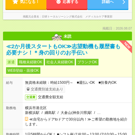
気になる！
応募する
詳細へ
掲載元企業名
日研トータルソーシング株式会社 メディカルケア事業部
掲載日：2026.08.07
未読
NEW
≪2か月後スタートもOK≫志望動機も履歴書も
必要ナシ！＊身の回りのお手伝い
派遣
職種未経験OK
社会人未経験OK
ブランクOK
WEB登録・面接OK
無資格未経験：時給1500円～ ■週払いOK ■扶養内OK
給与
交通費別途支給あり
交通費全額支給
交通費
横浜市港北区
勤務地
新横浜駅
/
綱島駅
/
大倉山(神奈川県)駅
/
…
≪自宅からドアtoドアで30分以内！≫ご希望の勤務地を紹介
します。
1日5時間からOK！ ■シフト例 (1)8:00～13:00 (2)10:00～15:00
勤務時間