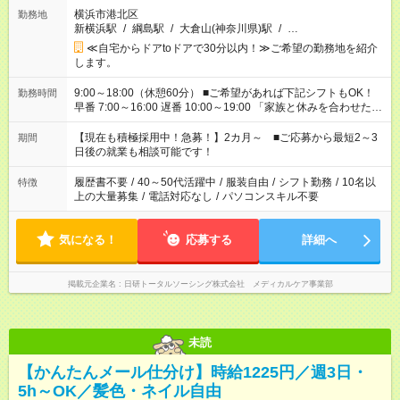
横浜市港北区
勤務地
新横浜駅
/
綱島駅
/
大倉山(神奈川県)駅
/
…
≪自宅からドアtoドアで30分以内！≫ご希望の勤務地を紹介
します。
9:00～18:00（休憩60分） ■ご希望があれば下記シフトもOK！
勤務時間
早番 7:00～16:00 遅番 10:00～19:00 「家族と休みを合わせた
い」 「余裕を持って夕飯の準備がしたい」 「できれば残業はし
たくない」 など、ご希望を教えてくださいね。 ※Wワーク希望
【現在も積極採用中！急募！】2カ月～ ■ご応募から最短2～3
期間
の方へ 今ご覧のお仕事で希望する勤務時間と、もう1つのお仕事
日後の就業も相談可能です！
の勤務時間。 合計で週40時間を超える場合は応募できません。
履歴書不要
/
40～50代活躍中
/
服装自由
/
シフト勤務
/
10名以
特徴
上の大量募集
/
電話対応なし
/
パソコンスキル不要
気になる！
応募する
詳細へ
掲載元企業名
日研トータルソーシング株式会社 メディカルケア事業部
未読
【かんたんメール仕分け】時給1225円／週3日・
5h～OK／髪色・ネイル自由