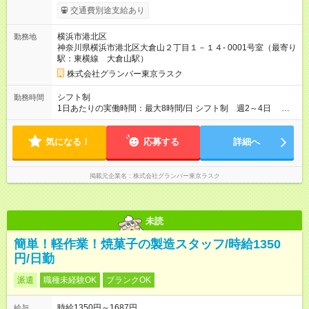
り 試用期間の長さ：3ヶ月 雇用形態、給与は本採用時と同じで
交通費別途支給あり
す。
横浜市港北区
勤務地
神奈川県横浜市港北区大倉山２丁目１－１４- 0001号室（最寄り
駅：東横線 大倉山駅）
株式会社グランバー東京ラスク
シフト制
勤務時間
1日あたりの実働時間：最大8時間/日 シフト制 週2～4日 営
業時間… 10:00～18:30 勤務時間… 4時間/日から勤務可 ※フル
タイム勤務希望の方、ご相談ください。
気になる！
応募する
詳細へ
掲載元企業名
株式会社グランバー東京ラスク
未読
簡単！軽作業！焼菓子の製造スタッフ/時給1350
円/日勤
派遣
職種未経験OK
ブランクOK
時給1350円～1687円
給与