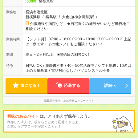
全額支給
交通費
横浜市港北区
勤務地
新横浜駅
/
綱島駅
/
大倉山(神奈川県)駅
/
…
介護施設や病院など ★自宅近くの施設がいいなど勤務地ご
相談ください
【シフト例】 07:00～16:00 09:00～18:00 17:00～09:00 ※ 上記
勤務時間
は一例です！その他シフトもご相談ください！
即日～2ヶ月以上 ■開始日の相談OK！
期間
日払いOK
/
履歴書不要
/
40～50代活躍中
/
シフト勤務
/
10名以
特徴
上の大量募集
/
電話対応なし
/
パソコンスキル不要
気になる！
応募する
詳細へ
掲載元企業名
株式会社ニッソーネット
興味のあるバイト
は、とりあえず保存しよう♪
保存した求人は、後からまとめて応募できるよ。
企業からアプローチが届くことも！