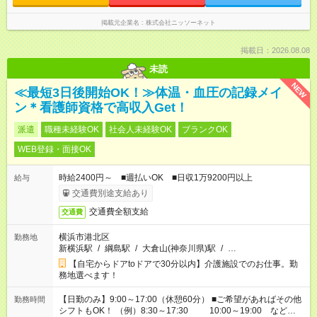
掲載元企業名
株式会社ニッソーネット
掲載日：2026.08.08
未読
NEW
≪最短3日後開始OK！≫体温・血圧の記録メイ
ン＊看護師資格で高収入Get！
派遣
職種未経験OK
社会人未経験OK
ブランクOK
WEB登録・面接OK
時給2400円～ ■週払いOK ■日収1万9200円以上
給与
交通費別途支給あり
交通費全額支給
交通費
横浜市港北区
勤務地
新横浜駅
/
綱島駅
/
大倉山(神奈川県)駅
/
…
【自宅からドアtoドアで30分以内】介護施設でのお仕事。勤
務地選べます！
【日勤のみ】9:00～17:00（休憩60分） ■ご希望があればその他
勤務時間
シフトもOK！ （例）8:30～17:30 10:00～19:00 など