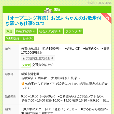
掲載日：2026.08.08
未読
NEW
【オープニング募集】おばあちゃんのお散歩付
き添いも仕事の1つ
派遣
職種未経験OK
社会人未経験OK
ブランクOK
WEB登録・面接OK
無資格未経験：時給1500円～ ■週払いOK ■扶養内OK ■日収
給与
1万2000円以上
交通費別途支給あり
交通費全額支給
交通費
横浜市港北区
勤務地
新横浜駅
/
綱島駅
/
大倉山(神奈川県)駅
/
…
≪自宅からドアtoドアで30分以内！≫ご希望の勤務地を紹介
します。
9:00～18:00（休憩60分） ■ご希望があれば下記シフトもOK！
勤務時間
早番 7:00～16:00 遅番 10:00～19:00 夜勤 16:30～翌9:30 「家族
と休みを合わせたい」 「余裕を持って夕飯の準備がしたい」
「できれば残業はしたくない」 など、ご希望を教えてください
【8月中のスタートOK！急募！】2カ月～ ■ご応募から最短2～
期間
ね。 ※Wワーク希望の方へ 今ご覧のお仕事で希望する勤務時間
3日後に就業が可能です！