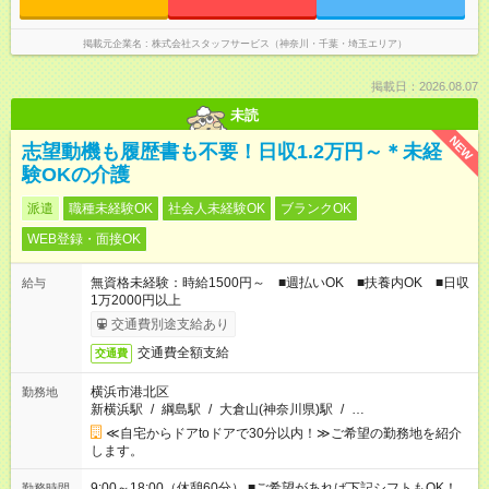
掲載元企業名
株式会社スタッフサービス（神奈川・千葉・埼玉エリア）
掲載日：2026.08.07
未読
NEW
志望動機も履歴書も不要！日収1.2万円～＊未経
験OKの介護
派遣
職種未経験OK
社会人未経験OK
ブランクOK
WEB登録・面接OK
無資格未経験：時給1500円～ ■週払いOK ■扶養内OK ■日収
給与
1万2000円以上
交通費別途支給あり
交通費全額支給
交通費
横浜市港北区
勤務地
新横浜駅
/
綱島駅
/
大倉山(神奈川県)駅
/
…
≪自宅からドアtoドアで30分以内！≫ご希望の勤務地を紹介
します。
9:00～18:00（休憩60分） ■ご希望があれば下記シフトもOK！
勤務時間