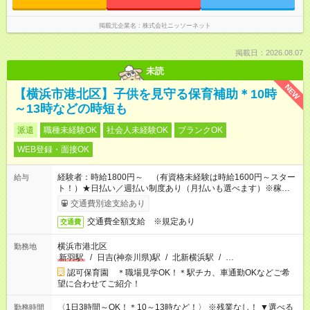
掲載元企業名
株式会社ニッソーネット
掲載日：2026.08.07
未読
NEW
【横浜市港北区】子供を見守る保育補助＊10時
～13時などの時短も
派遣
職種未経験OK
社会人未経験OK
ブランクOK
WEB登録・面接OK
経験者：時給1800円～ （有資格未経験は時給1600円～スター
給与
ト！）★日払い／週払い制度あり（月払いも選べます）※稼働開
始時は手続き完了次第のお支払いとなります★フルタイムできる
交通費別途支給あり
方は100円アップ！
交通費全額支給 ※規定あり
交通費
横浜市港北区
勤務地
新羽駅
/
日吉(神奈川県)駅
/
北新横浜駅
/
…
認可保育園 ＊職場見学OK！＊駅チカ、車通勤OKなどご希
望に合わせてご紹介！
〈1日3時間～OK！＊10～13時など！〉 ※残業なし！ ▼選べる
勤務時間