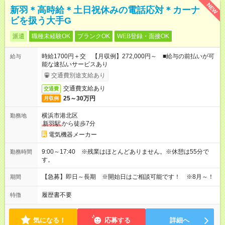
NEW
新羽＊高時給＊土日祝休みの電話応対＊カーナ
ビを扱う大手G
派遣
職種未経験OK
ブランクOK
WEB登録・面接OK
時給1700円＋交 【月収例】272,000円～ ■給与の前払いが可
給与
能な速払いサービスあり
交通費別途支給あり
交通費支給あり
交通費
25～30万円
月収例
横浜市港北区
勤務地
新羽駅
から徒歩7分
電気機器メーカー
9:00～17:40 ※残業はほとんどありません。※休憩は55分で
勤務時間
す。
【急募】即日～長期 ※開始日はご相談可能です！ ※8月～！
期間
履歴書不要
特徴
気になる！
応募する
詳細へ