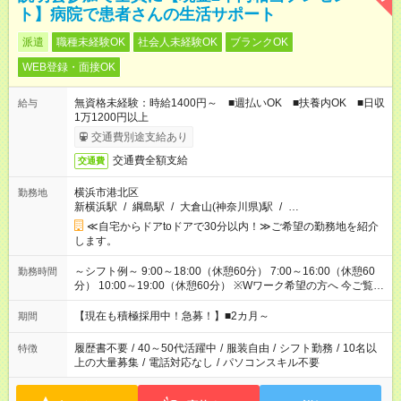
ト】病院で患者さんの生活サポート
派遣
職種未経験OK
社会人未経験OK
ブランクOK
WEB登録・面接OK
無資格未経験：時給1400円～ ■週払いOK ■扶養内OK ■日収
給与
1万1200円以上
交通費別途支給あり
交通費全額支給
交通費
横浜市港北区
勤務地
新横浜駅
/
綱島駅
/
大倉山(神奈川県)駅
/
…
≪自宅からドアtoドアで30分以内！≫ご希望の勤務地を紹介
します。
～シフト例～ 9:00～18:00（休憩60分） 7:00～16:00（休憩60
勤務時間
分） 10:00～19:00（休憩60分） ※Wワーク希望の方へ 今ご覧の
お仕事で希望する勤務時間と、もう1つのお仕事の勤務時間の合
計が 週40時間を超えなければOKです。
【現在も積極採用中！急募！】■2カ月～
期間
履歴書不要
/
40～50代活躍中
/
服装自由
/
シフト勤務
/
10名以
特徴
上の大量募集
/
電話対応なし
/
パソコンスキル不要